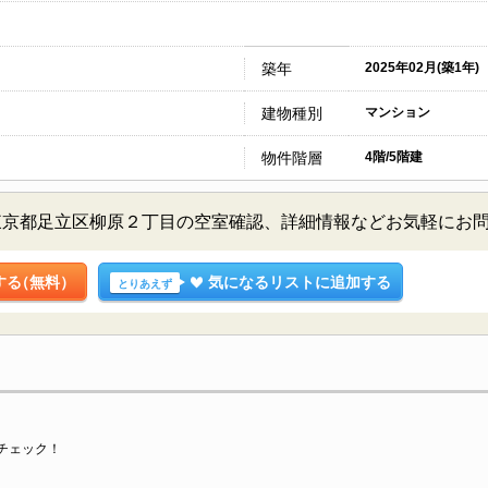
築年
2025年02月(築1年)
建物種別
マンション
物件階層
4階/5階建
東京都足立区柳原２丁目の空室確認、詳細情報などお気軽にお
する
（無料）
気になるリストに追加する
とりあえず
チェック！