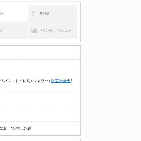
コン
角部屋
焚き
ベランダ・バルコニー
台
/
バス・トイレ別
/
シャワー
/
浴室乾燥機
/
給湯
/
公営上水道