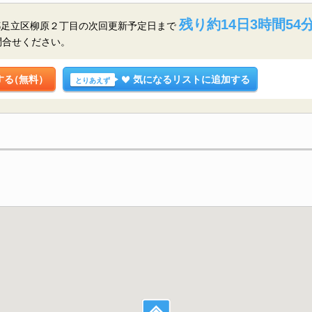
残り約14日3時間54分
都足立区柳原２丁目の
次回更新予定日まで
問合せください。
する
（無料）
気になるリストに追加する
とりあえず