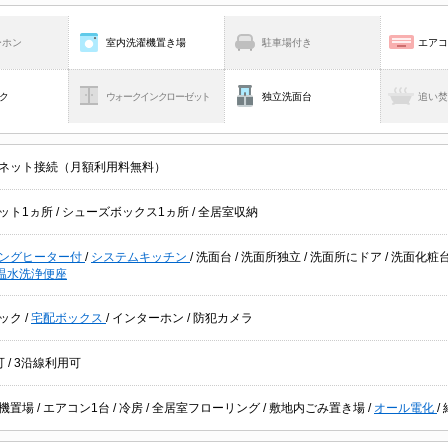
ーホン
室内洗濯機置き場
駐車場付き
エア
ク
ウォークインクローゼット
独立洗面台
追い
ネット接続（月額利用料無料）
ット1ヵ所
/
シューズボックス1ヵ所
/
全居室収納
キングヒーター付
/
システムキッチン
/
洗面台
/
洗面所独立
/
洗面所にドア
/
洗面化粧
温水洗浄便座
ック
/
宅配ボックス
/
インターホン
/
防犯カメラ
可
/
3沿線利用可
機置場
/
エアコン1台
/
冷房
/
全居室フローリング
/
敷地内ごみ置き場
/
オール電化
/