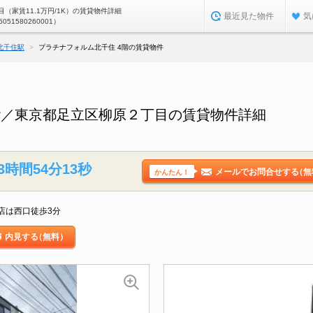
（家賃11.1万円/1K）の賃貸物件詳細
最近見た物件
気
5051580260001）
北千住駅
プラチナフォルム北千住 4階の賃貸物件
階／東京都足立区柳原２丁目の賃貸物件詳細
3時間54分12秒
メールでお問合せする
（無
かんたん！
店は西口徒歩3分
内見する
（無料）