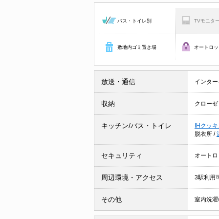
バス・トイレ別
TVモニタ
敷地内ゴミ置き場
オートロッ
放送・通信
インター
収納
クローゼ
キッチン/バス・トイレ
IHクッ
脱衣所
/
セキュリティ
オートロ
周辺環境・アクセス
3駅利用
その他
室内洗濯