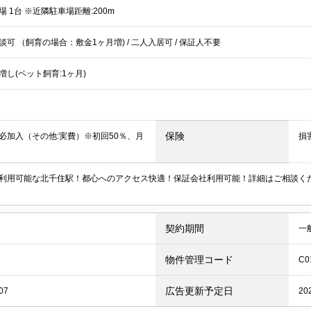
 1台 ※近隣駐車場距離:200m
談可 （飼育の場合：敷金1ヶ月増)
/
二人入居可
/
保証人不要
増し(ペット飼育:1ヶ月)
保険
必加入（その他:実費）※初回50％、月
損
利用可能な北千住駅！都心へのアクセス快適！保証会社利用可能！詳細はご相談く
契約期間
一
物件管理コード
C0
広告更新予定日
07
20