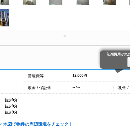
初期費用が気
管理費等
12,000円
敷金 / 保証金
礼金 /
-- / --
9
徒歩
分
9
徒歩
分
9
徒歩
分
地図で物件の周辺環境をチェック！