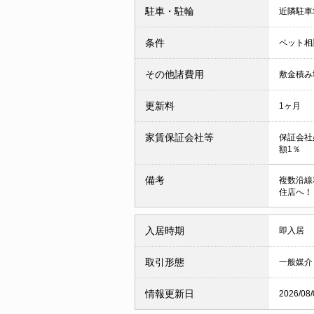
駐車・駐輪
近隣駐車場
条件
ペット相
その他諸費用
敷金積み
更新料
1ヶ月
家賃保証会社等
保証会社
額1％
備考
複数沿線
住店へ！
入居時期
即入居
取引形態
一般媒介
情報更新日
2026/08/