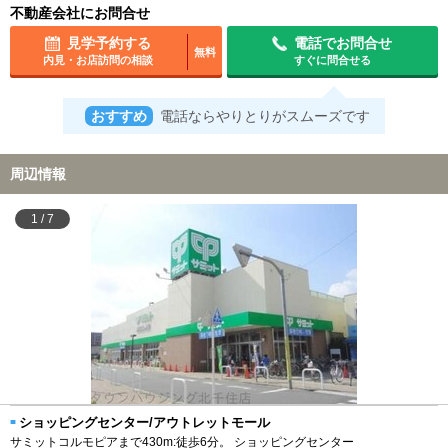
不動産会社にお問合せ
見学予約する
電話でお問合せ
無料
内見・お店訪問の相談
すぐに問合せる
おすすめ
電話ならやりとりがスムーズです
周辺情報
1
/
7
ショッピングセンター/アウトレットモール
サミットコルモピアまで430m:徒歩6分。 ショッピングセンター