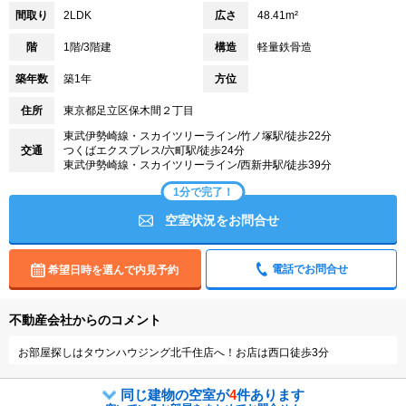
間取り
2LDK
広さ
48.41m²
階
1階/3階建
構造
軽量鉄骨造
築年数
築1年
方位
住所
東京都足立区保木間２丁目
東武伊勢崎線・スカイツリーライン/竹ノ塚駅/徒歩22分
交通
つくばエクスプレス/六町駅/徒歩24分
東武伊勢崎線・スカイツリーライン/西新井駅/徒歩39分
1分で完了！
空室状況をお問合せ
電話でお問合せ
希望日時を選んで内見予約
不動産会社からのコメント
お部屋探しはタウンハウジング北千住店へ！お店は西口徒歩3分
同じ建物の空室が
4
件あります