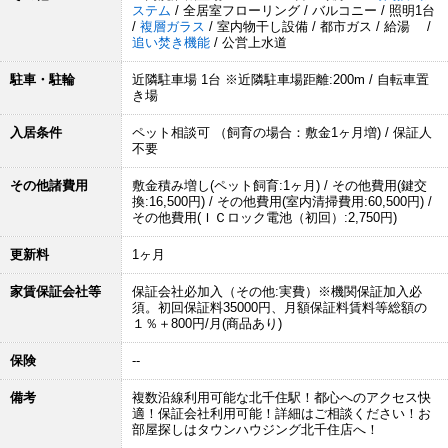
ステム
/ 全居室フローリング / バルコニー / 照明1台
/
複層ガラス
/ 室内物干し設備 / 都市ガス / 給湯 /
追い焚き機能
/ 公営上水道
駐車・駐輪
近隣駐車場 1台 ※近隣駐車場距離:200m / 自転車置
き場
入居条件
ペット相談可 （飼育の場合：敷金1ヶ月増) / 保証人
不要
その他諸費用
敷金積み増し(ペット飼育:1ヶ月) / その他費用(鍵交
換:16,500円) / その他費用(室内清掃費用:60,500円) /
その他費用(ＩＣロック電池（初回）:2,750円)
更新料
1ヶ月
家賃保証会社等
保証会社必加入（その他:実費）※機関保証加入必
須。初回保証料35000円、月額保証料賃料等総額の
１％＋800円/月(商品あり)
保険
--
備考
複数沿線利用可能な北千住駅！都心へのアクセス快
適！保証会社利用可能！詳細はご相談ください！お
部屋探しはタウンハウジング北千住店へ！