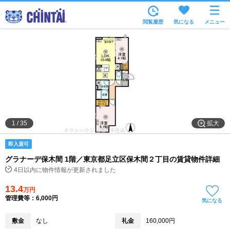
お部屋を探す
閲覧履歴
気になる
メニュー
沿線・駅から
住所から
家賃相場から
通勤通学時間から
物件特集から
拡大
1
/
35
不動産会社から
即入居可
TOP
グラナーデ保木間 1階／東京都足立区保木間２丁目の賃貸物件詳細
4日以内に物件情報が更新されました
13.4
万円
管理費等：6,000円
気になる
敷金
なし
礼金
160,000円