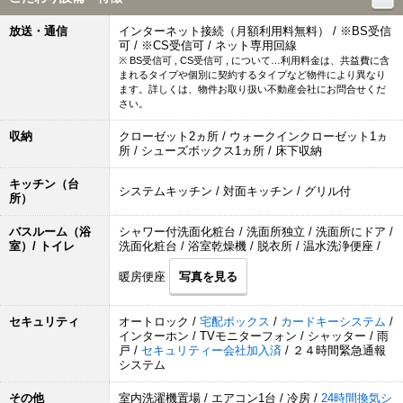
放送・通信
インターネット接続（月額利用料無料） / ※BS受信
可 / ※CS受信可 / ネット専用回線
※ BS受信可 , CS受信可 , について…利用料金は、共益費に含
まれるタイプや個別に契約するタイプなど物件により異なり
ます。詳しくは、物件お取り扱い不動産会社にお問合せくだ
さい。
収納
クローゼット2ヵ所 / ウォークインクローゼット1ヵ
所 / シューズボックス1ヵ所 / 床下収納
キッチン（台
システムキッチン / 対面キッチン / グリル付
所）
バスルーム（浴
シャワー付洗面化粧台 / 洗面所独立 / 洗面所にドア /
室）/ トイレ
洗面化粧台 / 浴室乾燥機 / 脱衣所 / 温水洗浄便座 /
暖房便座
写真を見る
セキュリティ
オートロック /
宅配ボックス
/
カードキーシステム
/
インターホン / TVモニターフォン / シャッター / 雨
戸 /
セキュリティー会社加入済
/ ２４時間緊急通報
システム
その他
室内洗濯機置場 / エアコン1台 / 冷房 /
24時間換気シ