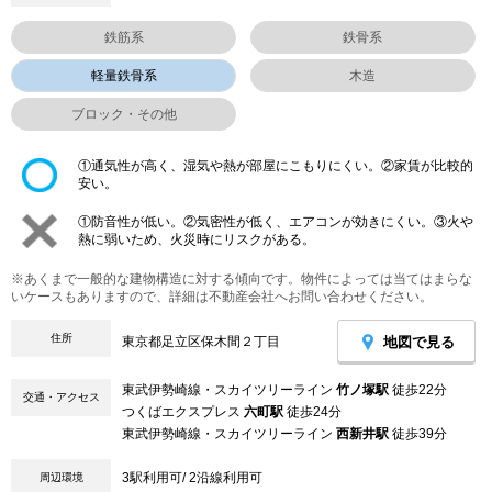
鉄筋系
鉄骨系
軽量鉄骨系
木造
ブロック・その他
①通気性が高く、湿気や熱が部屋にこもりにくい。②家賃が比較的
安い。
①防音性が低い。②気密性が低く、エアコンが効きにくい。③火や
熱に弱いため、火災時にリスクがある。
※あくまで一般的な建物構造に対する傾向です。物件によっては当てはまらな
いケースもありますので、詳細は不動産会社へお問い合わせください。
住所
地図で見る
東京都足立区保木間２丁目
東武伊勢崎線・スカイツリーライン
竹ノ塚駅
徒歩22分
交通・アクセス
つくばエクスプレス
六町駅
徒歩24分
東武伊勢崎線・スカイツリーライン
西新井駅
徒歩39分
3駅利用可/ 2沿線利用可
周辺環境