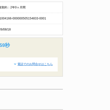
般契約：2年0ヶ月間
1004166-000000505154833-0001
26/08/18
58秒
電話でのお問合せはこちら