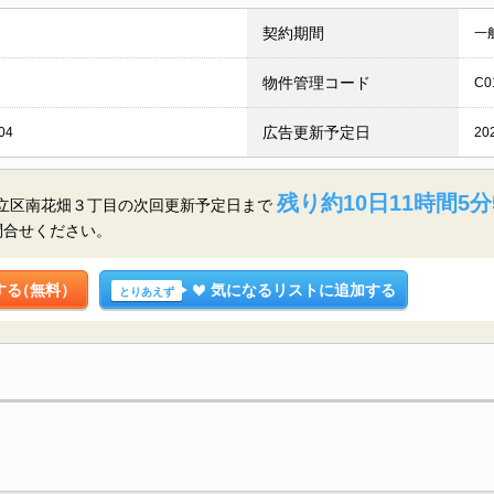
契約期間
一
物件管理コード
C0
広告更新予定日
04
20
残り約10日11時間5分
足立区南花畑３丁目の
次回更新予定日まで
問合せください。
する
（無料）
気になるリストに追加する
とりあえず