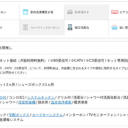
ーホン
室内洗濯機置き場
駐車場付き
エア
ク
ウォークインクローゼット
独立洗面台
追い
上階無し
ネット接続（月額利用料無料）
/
※BS受信可
/
※CATV
/
※CS受信可
/
ネット専用回
信可 , CATV , CS受信可 , について…利用料金は、共益費に含まれるタイプや個別に契約するタ
にお問合せください。
ット2ヵ所
/
シューズボックス1ヵ所
ロ付
/
コンロ3口
/
システムキッチン
/
グリル付
/
洗面台
/
シャワー付洗面化粧台
/
洗
別
/
シャワー
/
浴室乾燥機
/
脱衣所
/
温水洗浄便座
/
暖房便座
ック
/
宅配ボックス
/
カードキーシステム
/
インターホン
/
TVモニターフォン
/
シャ
急通報システム