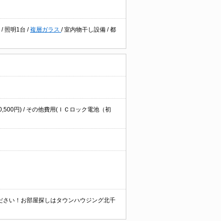
ー
/
照明1台
/
複層ガラス
/
室内物干し設備
/
都
0,500円) / その他費用(ＩＣロック電池（初
ださい！お部屋探しはタウンハウジング北千