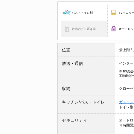
バス・トイレ別
TVモニタ
敷地内ゴミ置き場
オートロッ
位置
最上階
/
放送・通信
インター
※ BS受
不動産会社
収納
クローゼ
キッチン/バス・トイレ
ガスコン
トイレ
セキュリティ
オートロ
４時間緊