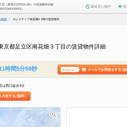
目（家賃13万円/2LDK）の賃貸物件詳細
最近見た物件
気
5051548330001）
六町駅
セレスティア南花畑II 3階の賃貸物件
階／東京都足立区南花畑３丁目の賃貸物件詳細
11時間5分58秒
メールでお問合せする
（無
かんたん！
店は西口徒歩3分
内見する
（無料）