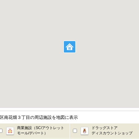
足立区南花畑３丁目の周辺施設を地図に表示
商業施設（SC/アウトレット
ドラッグストア
モール/デパート）
ディスカウントショップ