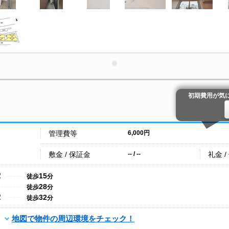
初期費用が気
管理費等
6,000円
敷金 / 保証金
礼金 /
-- / --
15
駅
徒歩
分
28
徒歩
分
32
駅
徒歩
分
地図で物件の周辺環境をチェック！