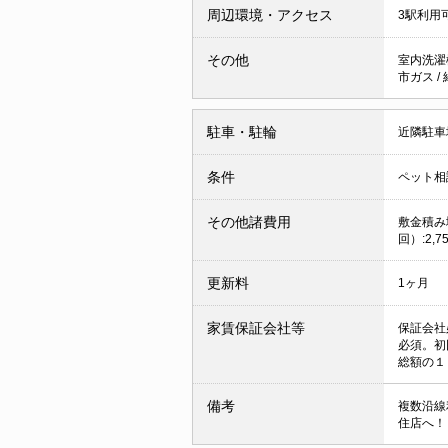
周辺環境・アクセス
3駅利用
その他
室内洗濯
市ガス
/
駐車・駐輪
近隣駐車場
条件
ペット相
その他諸費用
敷金積み増
回）:2,7
更新料
1ヶ月
家賃保証会社等
保証会社
必須。初
総額の１％
備考
複数沿線
住店へ！