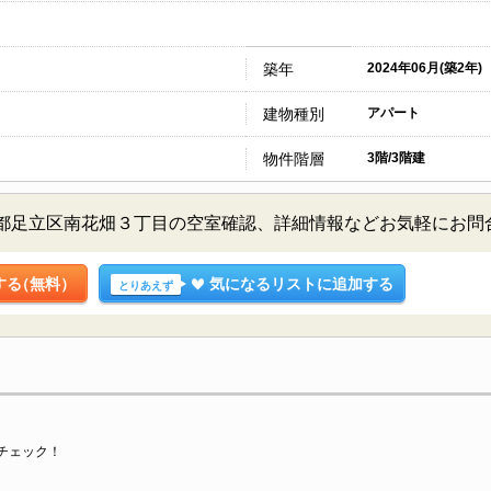
築年
2024年06月(築2年)
建物種別
アパート
物件階層
3階/3階建
東京都足立区南花畑３丁目の空室確認、詳細情報などお気軽にお問
する
（無料）
気になるリストに追加する
とりあえず
チェック！