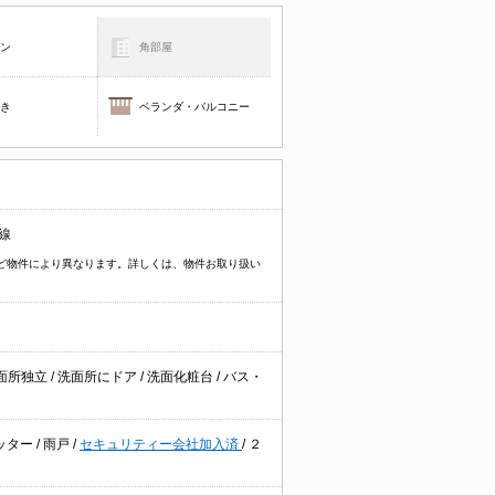
コン
角部屋
焚き
ベランダ・バルコニー
線
イプなど物件により異なります。詳しくは、物件お取り扱い
面所独立
/
洗面所にドア
/
洗面化粧台
/
バス・
ッター
/
雨戸
/
セキュリティー会社加入済
/
２