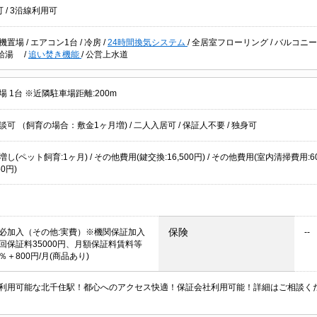
可
/
3沿線利用可
機置場
/
エアコン1台
/
冷房
/
24時間換気システム
/
全居室フローリング
/
バルコニ
給湯
/
追い焚き機能
/
公営上水道
 1台 ※近隣駐車場距離:200m
談可 （飼育の場合：敷金1ヶ月増)
/
二人入居可
/
保証人不要
/
独身可
し(ペット飼育:1ヶ月) / その他費用(鍵交換:16,500円) / その他費用(室内清掃費用:6
50円)
保険
必加入（その他:実費）※機関保証加入
--
回保証料35000円、月額保証料賃料等
＋800円/月(商品あり)
利用可能な北千住駅！都心へのアクセス快適！保証会社利用可能！詳細はご相談く