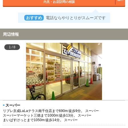
内見・お店訪問の相談
おすすめ
電話ならやりとりがスムーズです
周辺情報
1
/
8
スーパー
リブレ京成LaLaテラス南千住店まで690m:徒歩9分。 スーパー
スーパーマーケット三徳まで1000m:徒歩13分。 スーパー
まいばすけっとまで1050m:徒歩14分。 スーパー