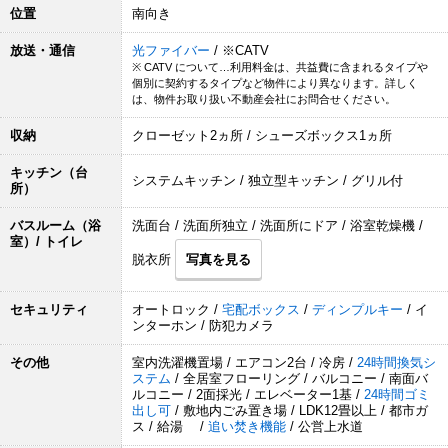
位置
南向き
放送・通信
光ファイバー
/ ※CATV
※ CATV について…利用料金は、共益費に含まれるタイプや
個別に契約するタイプなど物件により異なります。詳しく
は、物件お取り扱い不動産会社にお問合せください。
収納
クローゼット2ヵ所 / シューズボックス1ヵ所
キッチン（台
システムキッチン / 独立型キッチン / グリル付
所）
バスルーム（浴
洗面台 / 洗面所独立 / 洗面所にドア / 浴室乾燥機 /
室）/ トイレ
脱衣所
写真を見る
セキュリティ
オートロック /
宅配ボックス
/
ディンプルキー
/ イ
ンターホン / 防犯カメラ
その他
室内洗濯機置場 / エアコン2台 / 冷房 /
24時間換気シ
ステム
/ 全居室フローリング / バルコニー / 南面バ
ルコニー / 2面採光 / エレベーター1基 /
24時間ゴミ
出し可
/ 敷地内ごみ置き場 / LDK12畳以上 / 都市ガ
ス / 給湯 /
追い焚き機能
/ 公営上水道