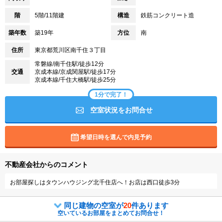
階
5階/11階建
構造
鉄筋コンクリート造
築年数
築19年
方位
南
住所
東京都荒川区南千住３丁目
常磐線/南千住駅/徒歩12分
交通
京成本線/京成関屋駅/徒歩17分
京成本線/千住大橋駅/徒歩25分
1分で完了！
空室状況をお問合せ
希望日時を選んで内見予約
不動産会社からのコメント
お部屋探しはタウンハウジング北千住店へ！お店は西口徒歩3分
同じ建物の空室が
20
件あります
空いているお部屋をまとめてお問合せ！