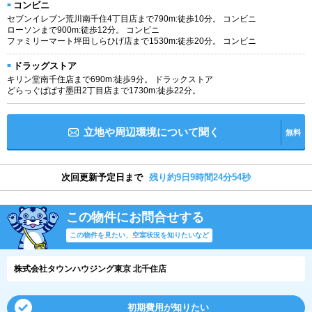
コンビニ
セブンイレブン荒川南千住4丁目店まで790m:徒歩10分。 コンビニ
ローソンまで900m:徒歩12分。 コンビニ
ファミリーマート坪田しらひげ店まで1530m:徒歩20分。 コンビニ
ドラッグストア
キリン堂南千住店まで690m:徒歩9分。 ドラックストア
どらっぐぱぱす墨田2丁目店まで1730m:徒歩22分。
立地や周辺環境について聞く
無料
次回更新予定日まで
残り約9日9時間24分53秒
この物件にお問合せする
この物件を見たい、空室状況を知りたいなど
株式会社タウンハウジング東京 北千住店
初期費用が知りたい