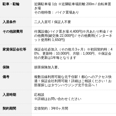
駐車・駐輪
近隣駐車場 1台 ※近隣駐車場距離:200m / 自転車置
き場
その他特徴： バイク置場あり
入居条件
二人入居可 / 保証人不要
その他諸費用
付属設備(バイク置き場:4,400円)※月あたり料金 / そ
の他費用(鍵交換:22,000円) / その他費用(インターネ
ット使用料:1,650円)
家賃保証会社等
保証会社必加入（その他:0.3ヶ月）※初回契約時：4
0%、更新時：10,000円、月額：1,000円、※保証会
社の更新は1年毎となります
保険
損害保険加入要。
備考
複数沿線利用可能な北千住駅！都心へのアクセス快
適！保証会社利用可能！詳細はご相談ください！お
部屋探しはタウンハウジング北千住店へ！
入居時期
応相談
※詳細はお問い合わせください
契約期間
定借契約：3年0ヶ月間