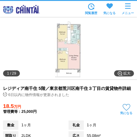
お部屋を探す
閲覧履歴
気になる
メニュー
沿線・駅から
住所から
家賃相場から
通勤通学時間から
物件特集から
拡大
1
/
29
不動産会社から
レジディア南千住 5階／東京都荒川区南千住３丁目の賃貸物件詳細
TOP
6日以内に物件情報が更新されました
18.5
万円
管理費等：25,000円
気になる
敷金
1ヶ月
礼金
1ヶ月
間取り
2LDK
広さ
55.08m²