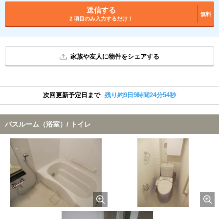
送信する
無料
2 項目のみ入力するだけ！
家族や友人に物件をシェアする
次回更新予定日まで
残り約9日9時間24分53秒
バスルーム（浴室）/ トイレ