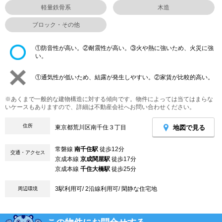
軽量鉄骨系
木造
ブロック・その他
①防音性が高い。②耐震性が高い。③火や熱に強いため、火災に強
い。
①通気性が低いため、結露が発生しやすい。②家賃が比較的高い。
※あくまで一般的な建物構造に対する傾向です。物件によっては当てはまらな
いケースもありますので、詳細は不動産会社へお問い合わせください。
住所
地図で見る
東京都荒川区南千住３丁目
常磐線
南千住駅
徒歩12分
交通・アクセス
京成本線
京成関屋駅
徒歩17分
京成本線
千住大橋駅
徒歩25分
3駅利用可/ 2沿線利用可/ 閑静な住宅地
周辺環境