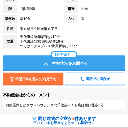
階
1階/2階建
構造
木造
築年数
築10年
方位
東
住所
東京都足立区綾瀬５丁目
千代田線/綾瀬駅/徒歩10分
交通
千代田線/北綾瀬駅/徒歩18分
つくばエクスプレス/青井駅/徒歩11分
1分で完了！
空室状況をお問合せ
電話でお問合せ
希望日時を選んで内見予約
不動産会社からのコメント
お部屋探しはタウンハウジング北千住店へ！お店は西口徒歩3分
同じ建物の空室が
5
件あります
空いているお部屋をまとめてお問合せ！