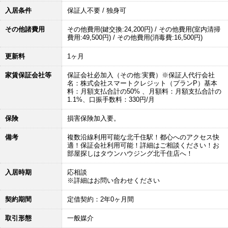
入居条件
保証人不要 / 独身可
その他諸費用
その他費用(鍵交換:24,200円) / その他費用(室内清掃
費用:49,500円) / その他費用(消毒費:16,500円)
更新料
1ヶ月
家賃保証会社等
保証会社必加入（その他:実費）※保証人代行会社
名：株式会社スマートクレジット（プランP）基本
料：月額支払合計の50% 、月額料：月額支払合計の
1.1%、口振手数料：330円/月
保険
損害保険加入要。
備考
複数沿線利用可能な北千住駅！都心へのアクセス快
適！保証会社利用可能！詳細はご相談ください！お
部屋探しはタウンハウジング北千住店へ！
入居時期
応相談
※詳細はお問い合わせください
契約期間
定借契約：2年0ヶ月間
取引形態
一般媒介