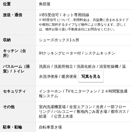
位置
角部屋
放送・通信
※BS受信可 / ネット専用回線
※ BS受信可 について…利用料金は、共益費に含まれるタイプ
や個別に契約するタイプなど物件により異なります。詳しく
は、物件お取り扱い不動産会社にお問合せください。
収納
シューズボックス1ヵ所
キッチン（台
IHクッキングヒーター付 / システムキッチン
所）
バスルーム（浴
洗面台 / 洗面所独立 / 洗面化粧台 / 浴室乾燥機 / 温
室）/ トイレ
水洗浄便座 / 暖房便座
写真を見る
セキュリティ
インターホン / TVモニターフォン / ２４時間緊急通
報システム
その他
室内洗濯機置場 / 全室エアコン / 冷房 / 一部フロー
リング / バルコニー / 敷地内ごみ置き場 / 都市ガス /
給湯 / 公営上水道
駐車・駐輪
自転車置き場