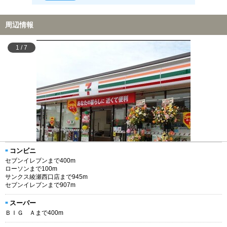
周辺情報
1
/
7
コンビニ
セブンイレブンまで400m
ローソンまで100m
サンクス綾瀬西口店まで945m
セブンイレブンまで907m
スーパー
ＢＩＧ Ａまで400m