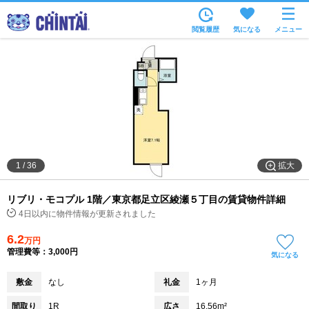
お部屋を探す
閲覧履歴
気になる
メニュー
沿線・駅から
住所から
家賃相場から
通勤通学時間から
物件特集から
拡大
1
/
36
不動産会社から
リブリ・モコプル 1階／東京都足立区綾瀬５丁目の賃貸物件詳細
TOP
4日以内に物件情報が更新されました
6.2
万円
管理費等：3,000円
気になる
敷金
なし
礼金
1ヶ月
間取り
1R
広さ
16.56m²