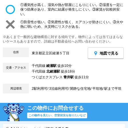
①通気性が高く、湿気や熱が部屋にこもりにくい。②湿度を一定に
保つ効果があり、室内に結露が発生しにくい。③家賃が比較的安
い。
①防音性が低い。②気密性が低く、エアコンが効きにくい。③火や
熱に弱いため、火災時にリスクがある。
※あくまで一般的な建物構造に対する傾向です。物件によっては当てはまらな
いケースもありますので、詳細は不動産会社へお問い合わせください。
住所
地図で見る
東京都足立区綾瀬５丁目
千代田線
綾瀬駅
徒歩10分
交通・アクセス
千代田線
北綾瀬駅
徒歩18分
つくばエクスプレス
青井駅
徒歩11分
2駅利用可/ 3沿線利用可/ 閑静な住宅地/ 平坦地/ 駅まで平坦
周辺環境
この物件にお問合せする
この物件を見たい、空室状況を知りたいなど