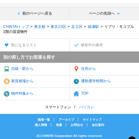
前のページへ戻る
ページの先頭へ
CHINTAIトップ
東京都
東京23区
足立区
綾瀬駅
リブリ・モコプル
1階の賃貸物件
気になるリスト
保存中の条件
別の探し方でお部屋を探す
沿線・駅から
住所から
家賃相場から
通勤通学時間から
物件特集から
TOP
スマートフォン
パソコン
地域一覧
アーカイブ
サイトマップ
個人情報
免責
お問合せ
会社案内
(C) CHINTAI Corporation All rights reserved.