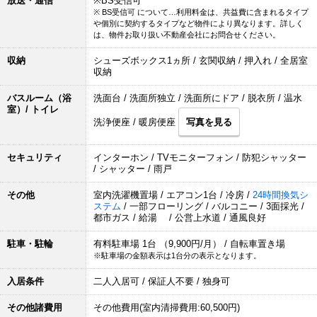
放送・通信
※BS受信可
※ BS受信可 について…利用料金は、共益費に含まれるタイプ
や個別に契約するタイプなど物件により異なります。詳しく
は、物件お取り扱い不動産会社にお問合せください。
収納
シューズボックス1ヵ所 / 玄関収納 / 押入れ / 全居室
収納
バスルーム（浴
洗面台 / 洗面所独立 / 洗面所にドア / 脱衣所 / 温水
室）/ トイレ
洗浄便座 / 暖房便座
写真を見る
セキュリティ
インターホン / TVモニターフォン / 防犯シャッター
/ シャッター / 雨戸
その他
室内洗濯機置場 / エアコン1台 / 冷房 /
24時間換気シ
ステム
/ 一部フローリング / バルコニー / 3面採光 /
都市ガス / 給湯 / 公営上水道 / 通風良好
駐車・駐輪
有料駐車場 1台 （9,900円/月） / 自転車置き場
※駐車場の金額表示は1台分の表示となります。
入居条件
二人入居可 / 保証人不要 / 独身可
その他諸費用
その他費用(室内清掃費用:60,500円)