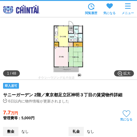
お部屋を探す
閲覧履歴
気になる
メニュー
沿線・駅から
住所から
家賃相場から
通勤通学時間から
物件特集から
拡大
1
/
48
不動産会社から
即入居可
TOP
サニーガーデン 2階／東京都足立区神明３丁目の賃貸物件詳細
6日以内に物件情報が更新されました
7.7
万円
管理費等：5,000円
気になる
敷金
なし
礼金
なし