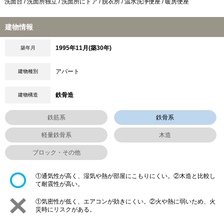
洗面台 / 洗面所独立 / 洗面所にドア / 脱衣所 / 温水洗浄便座 / 暖房便座
建物情報
1995年11月(築30年)
築年月
アパート
建物種別
鉄骨造
建物構造
鉄筋系
鉄骨系
軽量鉄骨系
木造
ブロック・その他
①通気性が高く、湿気や熱が部屋にこもりにくい。②木造と比較し
て耐震性が高い。
①気密性が低く、エアコンが効きにくい。②火や熱に弱いため、火
災時にリスクがある。