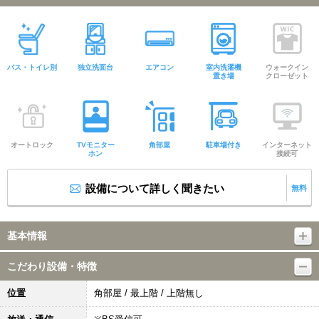
バス・トイレ別
独立洗面台
エアコン
室内洗濯機
ウォークイン
置き場
クローゼット
オートロック
TVモニター
角部屋
駐車場付き
インターネット
ホン
接続可
設備について詳しく聞きたい
無料
基本情報
こだわり設備・特徴
位置
角部屋 / 最上階 / 上階無し