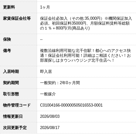
更新料
1ヶ月
家賃保証会社等
保証会社必加入（その他:35,000円）※機関保証加入
必須。初回保証料35000円、月額保証料賃料等総額
の１％＋800円/月(商品あり)
保険
--
備考
複数沿線利用可能な北千住駅！都心へのアクセス快
適！保証会社利用可能！詳細はご相談ください！お
部屋探しはタウンハウジング北千住店へ！
入居時期
即入居
契約期間
一般契約：2年0ヶ月間
取引形態
一般媒介
物件管理コード
C01004166-000000505016553-0001
情報更新日
2026/08/03
次回更新予定
2026/08/17