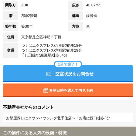
間取り
2DK
広さ
40.07m²
階
2階/2階建
構造
鉄骨造
築年数
築30年
方位
東
住所
東京都足立区神明３丁目
つくばエクスプレス/八潮駅/徒歩18分
交通
つくばエクスプレス/六町駅/徒歩29分
千代田線/北綾瀬駅/徒歩34分
1分で完了！
空室状況をお問合せ
希望日時を選んで内見予約
不動産会社からのコメント
お部屋探しはタウンハウジング北千住店へ！お店は西口徒歩3分
この物件にある人気の設備・特徴