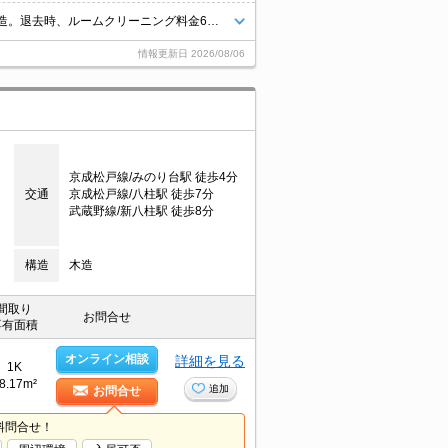
敷金0円礼金0円仲介手数料家賃の0.55ヶ月分。角部屋。鉄筋コンクリート造。退去時、ルームクリーニング料金66,000円。2路線利用できて通勤便利。スーパーへ110m。
情報更新日
2026/08/06
京成松戸線/みのり台駅 徒歩4分
交通
京成松戸線/八柱駅 徒歩7分
武蔵野線/新八柱駅 徒歩8分
構造
木造
間取り
お問合せ
専有面積
オンライン相談
詳細を見る
1K
8.17m²
追加
お問合せ
料問合せ！