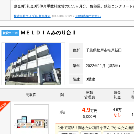
株式会社エイブル 新八柱店
(047-389-9121)
※他3店舗で取扱い
ＭＥＬＤＩＡみのり台Ⅱ
賃貸コーポ
住所
千葉県松戸市松戸新田
築年
2022年11月（築3年）
階建
3階建
家賃
敷金
間取図
階
管理費
礼金
4.9
4.9万
万円
1階
なし
1
5,000円
1分で完結！聞きたい項目を選んでかんたん無