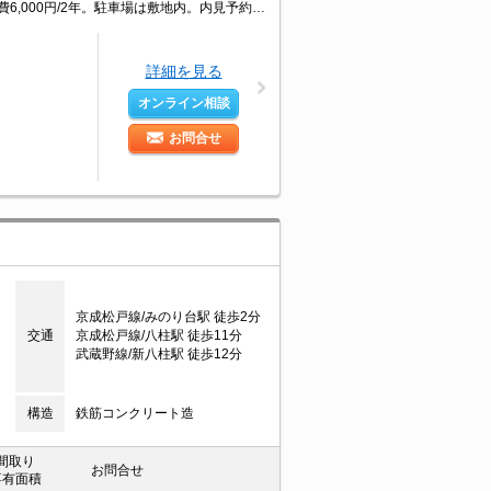
仲介手数料家賃の0.55ヶ月分(税込)。経済的な都市ガス使用。日当り良好。町内会費6,000円/2年。駐車場は敷地内。内見予約受付中。買い物便利。退去時の清掃費実費。
詳細を見る
オンライン相談
お問合せ
京成松戸線/みのり台駅 徒歩2分
交通
京成松戸線/八柱駅 徒歩11分
武蔵野線/新八柱駅 徒歩12分
構造
鉄筋コンクリート造
間取り
お問合せ
専有面積