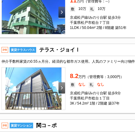
11
万円（管理費等：--）
10万
10万
敷
礼
京成松戸線/みのり台駅 徒歩3分
千葉県松戸市稔台７丁目
1LDK / 50.04m² 2階 / 8階建 築51年
テラス・ジョイⅠ
PR
賃貸テラスハウス
8.2
万円（管理費等：3,000円）
なし
なし
敷
礼
京成松戸線/みのり台駅 徒歩9分
千葉県松戸市稔台１丁目
3K / 54.2m² 1階 / 2階建 築37年
関コ－ポ
PR
賃貸マンション