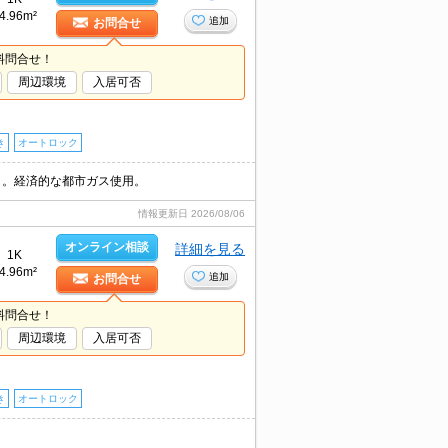
4.96m²
追加
お問合せ
料問合せ！
周辺環境
入居可否
き
オートロック
ット。経済的な都市ガス使用。
情報更新日
2026/08/06
オンライン相談
詳細を見る
1K
4.96m²
追加
お問合せ
料問合せ！
周辺環境
入居可否
き
オートロック