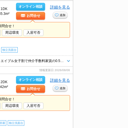
オンライン相談
詳細を見る
1DK
35.3m²
追加
お問合せ
料問合せ！
周辺環境
入居可否
独立洗面台
仲介手数料家賃の0.55ヵ月分(税込)。経済的な都市ガス使用。駅まで平坦。エイブル女子割で仲介手数料家賃の0.55ヶ月分より10％ＯＦＦ。退去時、ルームクリーニング料金66,000円。
情報更新日
2026/08/06
オンライン相談
詳細を見る
2DK
42m²
追加
お問合せ
料問合せ！
周辺環境
入居可否
部屋
独立洗面台