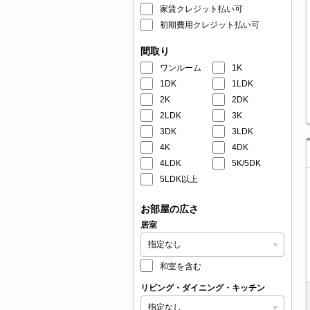
家賃クレジット払い可
初期費用クレジット払い可
間取り
ワンルーム
1K
1DK
1LDK
2K
2DK
2LDK
3K
3DK
3LDK
4K
4DK
4LDK
5K/5DK
5LDK以上
お部屋の広さ
居室
和室を含む
リビング・ダイニング・キッチン