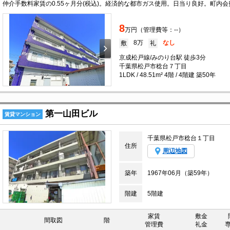
8
万円（管理費等：--）
8万
なし
敷
礼
京成松戸線/みのり台駅 徒歩3分
千葉県松戸市稔台７丁目
1LDK / 48.51m² 4階 / 4階建 築50年
第一山田ビル
賃貸マンション
千葉県松戸市稔台１丁目
住所
周辺地図
築年
1967年06月（築59年）
階建
5階建
家賃
敷金
間取図
階
管理費
礼金