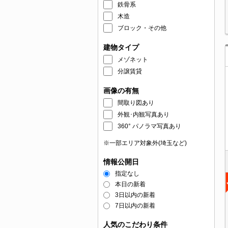
鉄骨系
木造
ブロック・その他
建物タイプ
メゾネット
分譲賃貸
画像の有無
間取り図あり
外観･内観写真あり
360° パノラマ写真あり
※一部エリア対象外(埼玉など)
情報公開日
指定なし
本日の新着
3日以内の新着
7日以内の新着
人気のこだわり条件