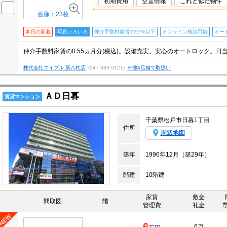
初期費用
空室情報
これと似た物件
画像：23枚
本日の新着
写真いろいろ
仲介手数料家賃の55%以下
オンライン相談可能
オー
株式会社エイブル 新八柱店
(047-389-9121)
※他4店舗で取扱い
ＡＤ日暮
賃貸マンション
千葉県松戸市日暮1丁目
住所
周辺地図
築年
1996年12月（築29年）
階建
10階建
家賃
敷金
間取図
階
管理費
礼金
6
6万