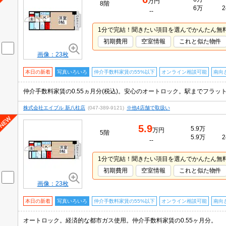
万円
8階
6万
2
--
1分で完結！聞きたい項目を選んでかんたん無
初期費用
空室情報
これと似た物件
画像：23枚
本日の新着
写真いろいろ
仲介手数料家賃の55%以下
オンライン相談可能
南向
仲介手数料家賃の0.55ヵ月分(税込)。安心のオートロック。駅までフラ
株式会社エイブル 新八柱店
(047-389-9121)
※他4店舗で取扱い
5.9
5.9万
万円
5階
5.9万
2
--
1分で完結！聞きたい項目を選んでかんたん無
初期費用
空室情報
これと似た物件
画像：23枚
本日の新着
写真いろいろ
仲介手数料家賃の55%以下
オンライン相談可能
南向
オートロック。経済的な都市ガス使用。仲介手数料家賃の0.55ヶ月分。