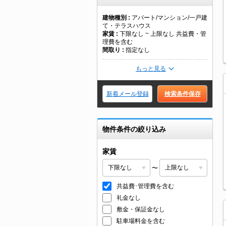
建物種別
アパート/マンション/一戸建
て・テラスハウス
家賃
下限なし ~ 上限なし 共益費・管
理費を含む
間取り
指定なし
もっと見る
新着メール登録
検索条件保存
物件条件の絞り込み
家賃
〜
共益費･管理費を含む
礼金なし
敷金・保証金なし
駐車場料金を含む