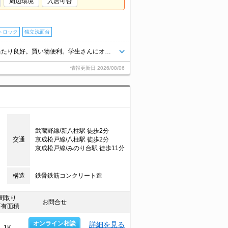
周辺環境
入居可否
トロック
独立洗面台
仲介手数料家賃の0.55ヵ月分(税込)。設備充実。安心のオートロック。日当たり良好。買い物便利。学生さんにオススメ。「エイブル学割」利用可能物件です。便利な宅配BOX。2線3駅利用可。
情報更新日
2026/08/06
武蔵野線/新八柱駅 徒歩2分
交通
京成松戸線/八柱駅 徒歩2分
京成松戸線/みのり台駅 徒歩11分
構造
鉄骨鉄筋コンクリート造
間取り
お問合せ
専有面積
オンライン相談
詳細を見る
1K