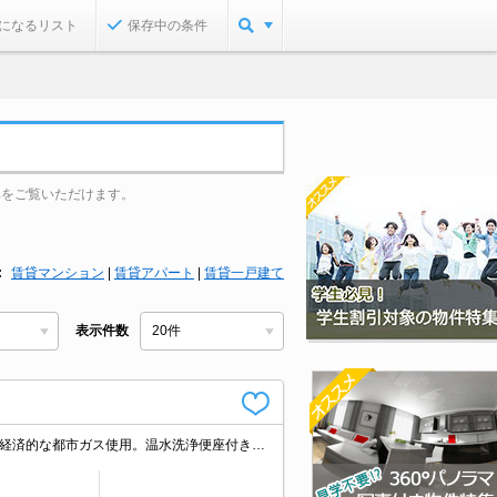
になるリスト
保存中の条件
真をご覧いただけます。
賃貸マンション
|
賃貸アパート
|
賃貸一戸建て
表示件数
仲介手数料家賃の0.55ヵ月分(税込)。2路線3駅利用可能で都心へのアクセス良好。経済的な都市ガス使用。温水洗浄便座付き。システムキッチン。エアコン2基、内残置物2基。退去時の清掃費実費。