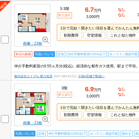
6.7
3-3階
なし
万円
なし
即入居可
3,000円
1分で完結！聞きたい項目を選んでかんたん無
初期費用
空室情報
これと似た物件
画像：23枚
本日の新着
写真いろいろ
定借
仲介手数料家賃の55%以下
オンライン相談可能
株式会社エイブル 新八柱店
(047-389-9121)
※他4店舗で取扱い
6.9
3階
なし
万円
なし
即入居可
3,000円
1分で完結！聞きたい項目を選んでかんたん無
初期費用
空室情報
これと似た物件
画像：23枚
写真いろいろ
定借
仲介手数料家賃の55%以下
オンライン相談可能
南向き
角