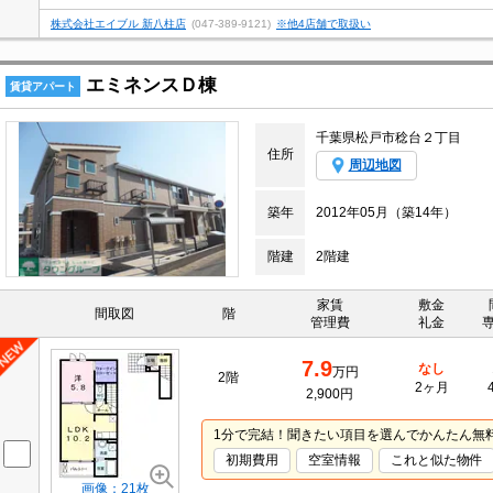
株式会社エイブル 新八柱店
(047-389-9121)
※他4店舗で取扱い
エミネンスＤ棟
賃貸アパート
千葉県松戸市稔台２丁目
住所
周辺地図
築年
2012年05月（築14年）
階建
2階建
家賃
敷金
間取図
階
管理費
礼金
7.9
なし
万円
2階
2ヶ月
2,900円
1分で完結！聞きたい項目を選んでかんたん無
初期費用
空室情報
これと似た物件
画像：21枚