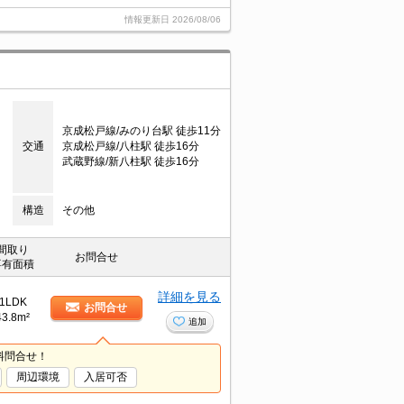
情報更新日
2026/08/06
京成松戸線/みのり台駅 徒歩11分
交通
京成松戸線/八柱駅 徒歩16分
武蔵野線/新八柱駅 徒歩16分
構造
その他
間取り
お問合せ
専有面積
詳細を見る
1LDK
お問合せ
43.8m²
追加
料問合せ！
周辺環境
入居可否