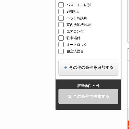
バス・トイレ別
2階以上
ペット相談可
室内洗濯機置場
エアコン付
駐車場付
オートロック
独立洗面台
その他の条件を追加する
-
該当物件
件
この条件で検索する