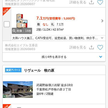
株式会社タウンハウジング千葉 稲毛店
ご対応可能です。
詳細を見る
情報更新日
2026/08/07
7.1
万円
(管理費等：5,000円)
敷
なし
礼
7.1万
2階
1LDK
42.97m²
画像：18枚
大和ハウス施工。CATV受信可。追焚給湯。買い物便利。仲介手数
料家賃の0.55ヶ月分。日当たり良好。収納たっぷり。インターネッ
株式会社エイブル 五香店
ト無料。駐車場は敷地内。
詳細を見る
情報更新日
2026/08/03
残り4件を表示する
リヴェール 牧の原
賃貸アパート
武蔵野線/新八柱駅 徒歩18分
千葉県松戸市牧の原２丁目
築6年
2階建