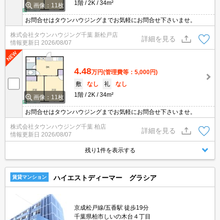
1階
2K
34m²
画像：11枚
お問合せはタウンハウジングまでお気軽にお問合せ下さいませ。
株式会社タウンハウジング千葉 新松戸店
詳細を見る
情報更新日
2026/08/07
4.48
万円
(管理費等：5,000円)
敷
なし
礼
なし
1階
2K
34m²
画像：11枚
お問合せはタウンハウジングまでお気軽にお問合せ下さいませ。
株式会社タウンハウジング千葉 柏店
詳細を見る
情報更新日
2026/08/07
残り1件を表示する
ハイエストディーマー グラシア
賃貸マンション
京成松戸線/五香駅 徒歩19分
千葉県柏市しいの木台４丁目