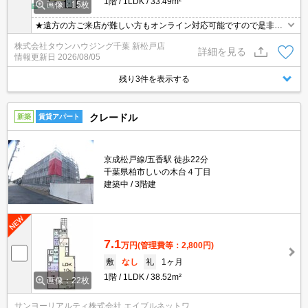
1階
1LDK
33.49m²
画像：15枚
★遠方の方ご来店が難しい方もオンライン対応可能ですので是非一
度ご相談くださいませ！お部屋探しはタウンハウジングにお任せ下
株式会社タウンハウジング千葉 新松戸店
さい★
詳細を見る
情報更新日
2026/08/05
残り3件を表示する
クレードル
新築
賃貸アパート
京成松戸線/五香駅 徒歩22分
千葉県柏市しいの木台４丁目
建築中
3階建
7.1
万円
(管理費等：2,800円)
敷
なし
礼
1ヶ月
1階
1LDK
38.52m²
画像：22枚
サンヨーリアルティ株式会社 エイブルネットワ