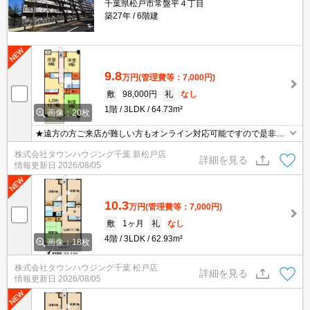
千葉県松戸市常盤平４丁目
築27年
6階建
9.8
万円
(管理費等：7,000円)
敷
98,000円
礼
なし
1階
3LDK
64.73m²
画像：20枚
★遠方の方ご来店が難しい方もオンライン対応可能ですので是非一
度ご相談くださいませ！お部屋探しはタウンハウジングにお任せ下
株式会社タウンハウジング千葉 新松戸店
さい★
詳細を見る
情報更新日
2026/08/05
10.3
万円
(管理費等：7,000円)
敷
1ヶ月
礼
なし
4階
3LDK
62.93m²
画像：18枚
株式会社タウンハウジング千葉 松戸店
詳細を見る
情報更新日
2026/08/05