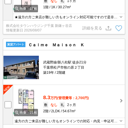
敷
なし
礼
1ヶ月
1階
1K
30.27m²
画像：17枚
★遠方の方ご来店が難しい方もオンライン対応可能ですので是非一
度ご相談くださいませ！お部屋探しはタウンハウジングにお任せ下
株式会社タウンハウジング千葉 新鎌ヶ谷店
さい★
詳細を見る
情報更新日
2026/08/07
Ｃａｌｍｅ Ｍａｉｓｏｎ Ｋ
賃貸アパート
武蔵野線/新八柱駅 徒歩21分
千葉県松戸市牧の原２丁目
築19年
2階建
8.3
万円
(管理費等：2,700円)
敷
なし
礼
2ヶ月
2階
2LDK
54.67m²
画像：21枚
遠方の方ご来店が難しい方もオンラインでの対応・内見・申込可能
です！