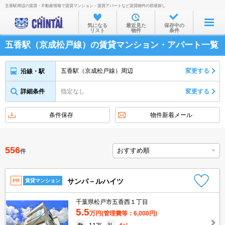
五香駅周辺の賃貸・不動産情報で賃貸マンション・賃貸アパートなど賃貸物件の部屋探し
お部屋を探す
気になる
最近見た
保存中の
リスト
物件
条件
沿線・駅から
五香駅（京成松戸線）の賃貸マンション・アパート一覧
住所から
家賃相場から
五香駅（京成松戸線）周辺
変更する
沿線・駅
通勤通学時間から
詳細条件
指定なし
変更する
物件特集から
条件保存
物件新着メール
不動産会社から
TOP
556
件
サンパ－ルハイツ
PR
賃貸マンション
千葉県松戸市五香西１丁目
5.5
万円
(管理費等：6,000円)