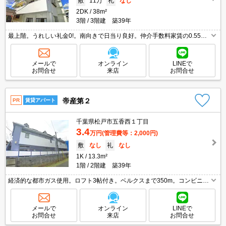
敷
11万
礼
なし
2DK
38m²
3階
3階建 築39年
最上階。うれしい礼金0!。南向きで日当り良好。仲介手数料家賃の0.55ヶ
月分。買い物便利。収納たっぷり。ガスコンロ設置可。CATV受信可。1人
増えるごとに水道料金月1,000円。オンライン内見相談可。
メールで
オンライン
LINEで
お問合せ
来店
お問合せ
帝産第２
PR
賃貸アパート
千葉県松戸市五香西１丁目
3.4
万円
(管理費等：2,000円)
敷
なし
礼
なし
1K
13.3m²
1階
2階建 築39年
経済的な都市ガス使用。ロフト3帖付き。ベルクスまで350m。コンビニへ
350m。ドラッグストアへ200m。引越会社貸主指定。仲介手数料家賃の0.
55ヶ月分。うれしい礼金0!。オンライン内見相談可。
メールで
オンライン
LINEで
お問合せ
来店
お問合せ