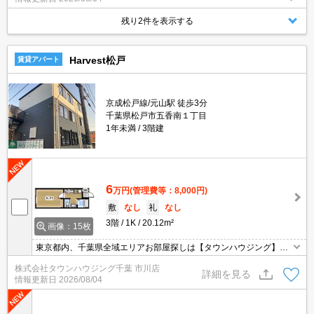
残り2件を表示する
Harvest松戸
賃貸アパート
京成松戸線/元山駅 徒歩3分
千葉県松戸市五香南１丁目
1年未満
3階建
6
万円
(管理費等：8,000円)
敷
なし
礼
なし
3階
1K
20.12m²
画像：15枚
東京都内、千葉県全域エリアお部屋探しは【タウンハウジング】に
お任せください！オンラインでご相談・ご見学・ご契約お手続きも
株式会社タウンハウジング千葉 市川店
ご対応可能です。
詳細を見る
情報更新日
2026/08/04