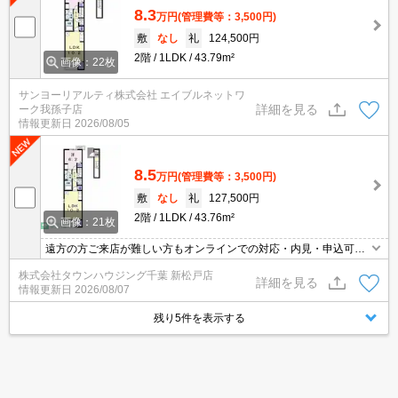
8.3
万円
(管理費等：3,500円)
敷
なし
礼
124,500円
2階
1LDK
43.79m²
画像：22枚
サンヨーリアルティ株式会社 エイブルネットワ
詳細を見る
ーク我孫子店
情報更新日
2026/08/05
8.5
万円
(管理費等：3,500円)
敷
なし
礼
127,500円
2階
1LDK
43.76m²
画像：21枚
遠方の方ご来店が難しい方もオンラインでの対応・内見・申込可能
です！
株式会社タウンハウジング千葉 新松戸店
詳細を見る
情報更新日
2026/08/07
残り5件を表示する