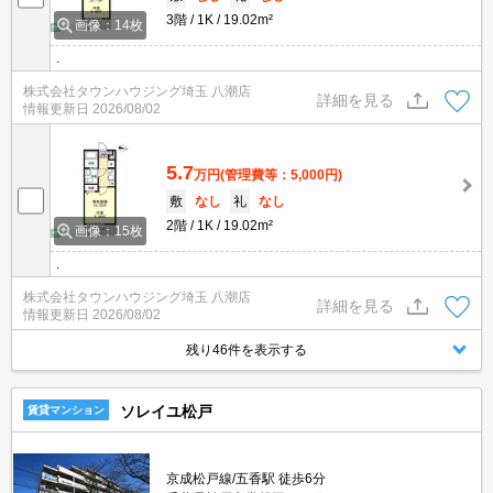
3階
1K
19.02m²
画像：14枚
.
株式会社タウンハウジング埼玉 八潮店
詳細を見る
情報更新日
2026/08/02
5.7
万円
(管理費等：5,000円)
敷
なし
礼
なし
2階
1K
19.02m²
画像：15枚
.
株式会社タウンハウジング埼玉 八潮店
詳細を見る
情報更新日
2026/08/02
残り46件を表示する
ソレイユ松戸
賃貸マンション
京成松戸線/五香駅 徒歩6分