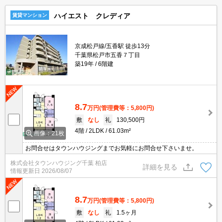
ハイエスト クレディア
賃貸マンション
京成松戸線/五香駅 徒歩13分
千葉県松戸市五香７丁目
築19年
6階建
8.7
万円
(管理費等：5,800円)
敷
なし
礼
130,500円
4階
2LDK
61.03m²
画像：21枚
お問合せはタウンハウジングまでお気軽にお問合せ下さいませ。
株式会社タウンハウジング千葉 柏店
詳細を見る
情報更新日
2026/08/07
8.7
万円
(管理費等：5,800円)
敷
なし
礼
1.5ヶ月