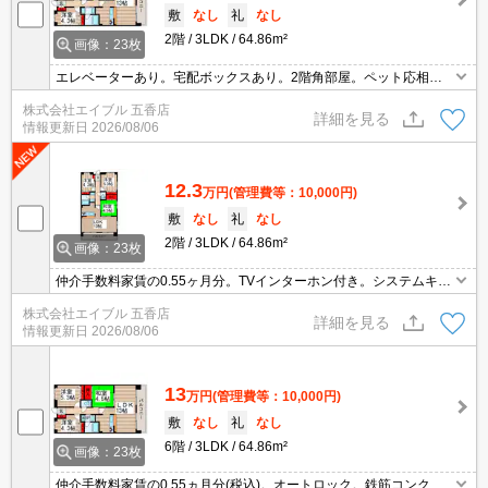
敷
なし
礼
なし
2階
3LDK
64.86m²
画像：23枚
エレベーターあり。宅配ボックスあり。2階角部屋。ペット応相
談。浴室乾燥機付。シャワー付独立洗面台。敷地内防犯カメラ設
株式会社エイブル 五香店
置。オンライン内見相談可。
詳細を見る
情報更新日
2026/08/06
12.3
万円
(管理費等：10,000円)
敷
なし
礼
なし
2階
3LDK
64.86m²
画像：23枚
仲介手数料家賃の0.55ヶ月分。TVインターホン付き。システムキッ
チン。便利な宅配BOX。経済的な都市ガス使用。シャワー付独立洗
株式会社エイブル 五香店
面台。温水洗浄便座付き。浴室乾燥機付。ペット応相談。安心のオ
詳細を見る
情報更新日
2026/08/06
ートロック。
13
万円
(管理費等：10,000円)
敷
なし
礼
なし
6階
3LDK
64.86m²
画像：23枚
仲介手数料家賃の0.55ヵ月分(税込)。オートロック。鉄筋コンクリ