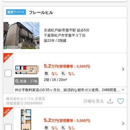
フレールヒル
賃貸アパート
京成松戸線/常盤平駅 徒歩5分
千葉県松戸市常盤平３丁目
築22年
2階建
5.2
万円
(管理費等：5,500円)
敷
なし
礼
なし
2階
1K
20m²
画像：17枚
仲介手数料家賃の0.55ヶ月分。経済的な都市ガス使用。24時間電話
対応システム。室内物干しあり。温水洗浄便座付き。最寄り駅まで
株式会社エイブル 五香店
徒歩5分！。買い物便利。うれしい礼金0!。TVインターホン付き。
詳細を見る
情報更新日
2026/08/03
5.2
万円
(管理費等：5,500円)
敷
なし
礼
なし