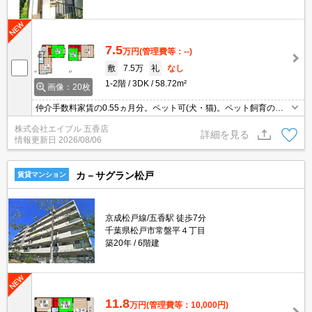
7.5
万円
(管理費等：--)
敷
7.5万
礼
なし
1-2階
3DK
58.72m²
画像：20枚
仲介手数料家賃の0.55ヵ月分。ペット可(犬・猫)。ペット飼育の場
合、敷金1ヵ月分増。ペット複数匹飼育応相談。人気の戸建。洗面
株式会社エイブル 五香店
化粧台付き。システムキッチン。追い焚き付き。清掃費実費。大型
詳細を見る
情報更新日
2026/08/06
犬応相談。
カ－サグラン松戸
賃貸マンション
京成松戸線/五香駅 徒歩7分
千葉県松戸市常盤平４丁目
築20年
6階建
11.8
万円
(管理費等：10,000円)