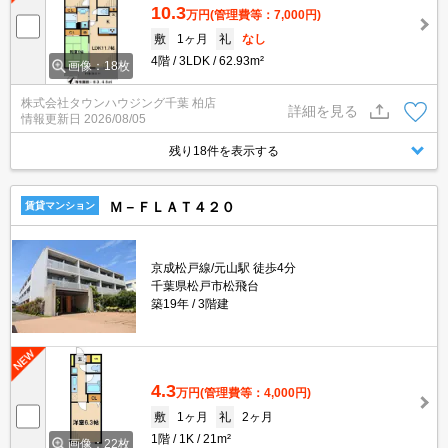
10.3
万円
(管理費等：7,000円)
敷
1ヶ月
礼
なし
4階
3LDK
62.93m²
画像：18枚
株式会社タウンハウジング千葉 柏店
詳細を見る
情報更新日
2026/08/05
残り18件を表示する
Ｍ－ＦＬＡＴ４２０
賃貸マンション
京成松戸線/元山駅 徒歩4分
千葉県松戸市松飛台
築19年
3階建
4.3
万円
(管理費等：4,000円)
敷
1ヶ月
礼
2ヶ月
1階
1K
21m²
画像：22枚