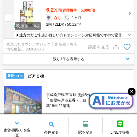
6.2
万円
(管理費等：5,000円)
敷
なし
礼
1ヶ月
2階
2LDK
50.12m²
画像：18枚
★遠方の方ご来店が難しい方もオンライン対応可能ですので是非一
度ご相談くださいませ！お部屋探しはタウンハウジングにお任せ下
株式会社タウンハウジング千葉 新鎌ヶ谷店
さい★
詳細を見る
情報更新日
2026/08/07
残り1件を表示する
ピアＣ棟
賃貸ハイツ
京成松戸線/五香駅 徒歩8分
千葉県松戸市五香７丁目
築19年
2階建
家賃·間取りを変
8
条件変更
駅を変更
LINEで提案
万円
(管理費等：5,500円)
更