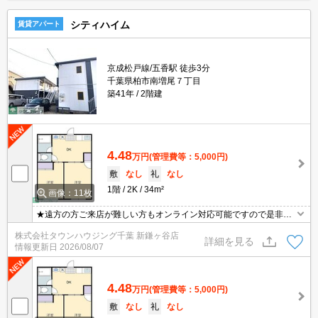
シティハイム
賃貸アパート
京成松戸線/五香駅 徒歩3分
千葉県柏市南増尾７丁目
築41年
2階建
4.48
万円
(管理費等：5,000円)
敷
なし
礼
なし
1階
2K
34m²
画像：11枚
★遠方の方ご来店が難しい方もオンライン対応可能ですので是非一
度ご相談くださいませ！お部屋探しはタウンハウジングにお任せ下
株式会社タウンハウジング千葉 新鎌ヶ谷店
さい★
詳細を見る
情報更新日
2026/08/07
4.48
万円
(管理費等：5,000円)
敷
なし
礼
なし