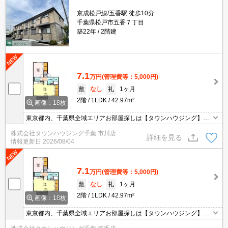
京成松戸線/五香駅 徒歩10分
千葉県松戸市五香７丁目
築22年
2階建
7.1
万円
(管理費等：5,000円)
敷
なし
礼
1ヶ月
2階
1LDK
42.97m²
画像：18枚
東京都内、千葉県全域エリアお部屋探しは【タウンハウジング】に
お任せください！オンラインでご相談・ご見学・ご契約お手続きも
株式会社タウンハウジング千葉 市川店
ご対応可能です。
詳細を見る
情報更新日
2026/08/04
7.1
万円
(管理費等：5,000円)
敷
なし
礼
1ヶ月
2階
1LDK
42.97m²
画像：18枚
東京都内、千葉県全域エリアお部屋探しは【タウンハウジング】に
お任せください！オンラインでご相談・ご見学・ご契約お手続きも