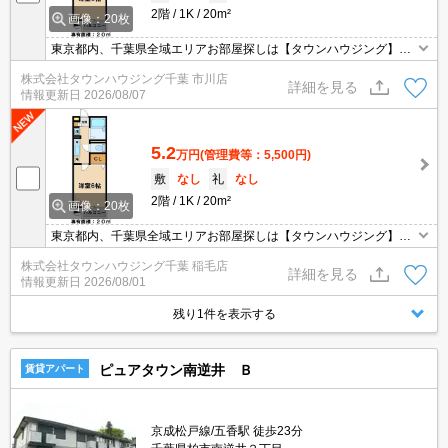
2階
1K
20m²
画像：20枚
東京都内、千葉県全域エリアお部屋探しは【タウンハウジング】に
お任せください！オンラインでご相談・ご見学・ご契約お手続きも
株式会社タウンハウジング千葉 市川店
ご対応可能です。
詳細を見る
情報更新日
2026/08/07
5.2
万円
(管理費等：5,500円)
敷
なし
礼
なし
2階
1K
20m²
画像：20枚
東京都内、千葉県全域エリアお部屋探しは【タウンハウジング】に
お任せください！オンラインでご相談・ご見学・ご契約お手続きも
株式会社タウンハウジング千葉 稲毛店
ご対応可能です。
詳細を見る
情報更新日
2026/08/01
残り1件を表示する
ピュアタウン南逆井 Ｂ
賃貸アパート
京成松戸線/五香駅 徒歩23分