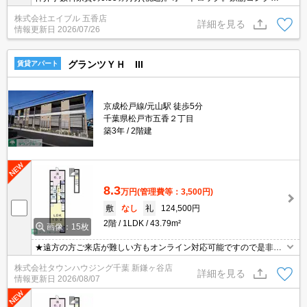
ート造。経済的な都市ガス使用。システムキッチン。追い焚き機能
株式会社エイブル 五香店
付きバス。ペット応相談。敷地内防犯カメラ設置。
詳細を見る
情報更新日
2026/07/26
グランツＹＨ III
賃貸アパート
京成松戸線/元山駅 徒歩5分
千葉県松戸市五香２丁目
築3年
2階建
8.3
万円
(管理費等：3,500円)
敷
なし
礼
124,500円
2階
1LDK
43.79m²
画像：15枚
★遠方の方ご来店が難しい方もオンライン対応可能ですので是非一
度ご相談くださいませ！お部屋探しはタウンハウジングにお任せ下
株式会社タウンハウジング千葉 新鎌ヶ谷店
さい★
詳細を見る
情報更新日
2026/08/07