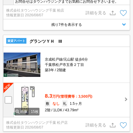
お問合せはタウンハウジングまでお気軽にお問合せ下さいませ。
株式会社タウンハウジング千葉 柏店
詳細を見る
情報更新日
2026/08/07
残り7件を表示する
グランツＹＨ III
賃貸アパート
京成松戸線/元山駅 徒歩6分
千葉県松戸市五香２丁目
築3年
2階建
8.3
万円
(管理費等：3,500円)
敷
なし
礼
1.5ヶ月
2階
1LDK
43.79m²
画像：15枚
株式会社タウンハウジング千葉 松戸店
詳細を見る
情報更新日
2026/08/07