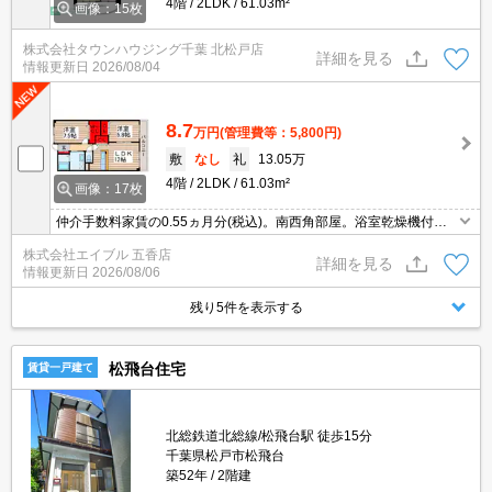
4階
2LDK
61.03m²
画像：15枚
株式会社タウンハウジング千葉 北松戸店
詳細を見る
情報更新日
2026/08/04
8.7
万円
(管理費等：5,800円)
敷
なし
礼
13.05万
4階
2LDK
61.03m²
画像：17枚
仲介手数料家賃の0.55ヵ月分(税込)。南西角部屋。浴室乾燥機付。
敷金なし。全居室に収納スペースあり。ウォークインクローゼット
株式会社エイブル 五香店
付き。エレベーターあり。鉄筋コンクリート造。
詳細を見る
情報更新日
2026/08/06
残り5件を表示する
松飛台住宅
賃貸一戸建て
北総鉄道北総線/松飛台駅 徒歩15分
千葉県松戸市松飛台
築52年
2階建