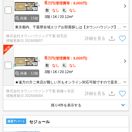
6
万円
(管理費等：8,000円)
敷
なし
礼
なし
3階
1K
20.12m²
画像：15枚
東京都内、千葉県全域エリアお部屋探しは【タウンハウジング】に
お任せください！オンラインでご相談・ご見学・ご契約お手続きも
株式会社タウンハウジング千葉 稲毛店
ご対応可能です。
詳細を見る
情報更新日
2026/08/07
6
万円
(管理費等：8,000円)
敷
なし
礼
なし
3階
1K
20.12m²
画像：12枚
★遠方の方ご来店が難しい方もオンライン対応可能ですので是非一
度ご相談くださいませ！お部屋探しはタウンハウジングにお任せ下
株式会社タウンハウジング千葉 新鎌ヶ谷店
さい★
詳細を見る
情報更新日
2026/08/04
残り4件を表示する
セジュール
賃貸アパート