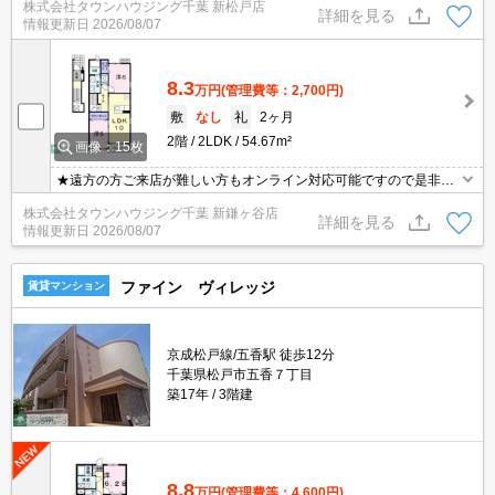
株式会社タウンハウジング千葉 新松戸店
詳細を見る
情報更新日
2026/08/07
8.3
万円
(管理費等：2,700円)
敷
なし
礼
2ヶ月
2階
2LDK
54.67m²
画像：15枚
★遠方の方ご来店が難しい方もオンライン対応可能ですので是非一
度ご相談くださいませ！お部屋探しはタウンハウジングにお任せ下
株式会社タウンハウジング千葉 新鎌ヶ谷店
さい★
詳細を見る
情報更新日
2026/08/07
ファイン ヴィレッジ
賃貸マンション
京成松戸線/五香駅 徒歩12分
千葉県松戸市五香７丁目
築17年
3階建
8.8
万円
(管理費等：4,600円)