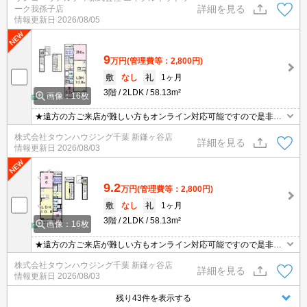
詳細を見る
ーク我孫子店
情報更新日
2026/08/05
9
万円
(管理費等：2,800円)
敷
なし
礼
1ヶ月
3階
2LDK
58.13m²
画像：16枚
★遠方の方ご来店が難しい方もオンライン対応可能ですので是非一
度ご相談くださいませ！お部屋探しはタウンハウジングにお任せ下
株式会社タウンハウジング千葉 新鎌ヶ谷店
さい★
詳細を見る
情報更新日
2026/08/03
9.2
万円
(管理費等：2,800円)
敷
なし
礼
1ヶ月
3階
2LDK
58.13m²
画像：16枚
★遠方の方ご来店が難しい方もオンライン対応可能ですので是非一
度ご相談くださいませ！お部屋探しはタウンハウジングにお任せ下
株式会社タウンハウジング千葉 新鎌ヶ谷店
さい★
詳細を見る
情報更新日
2026/08/03
残り43件を表示する