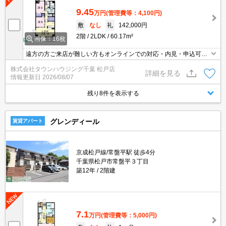
9.45
万円
(管理費等：4,100円)
敷
なし
礼
142,000円
2階
2LDK
60.17m²
画像：16枚
遠方の方ご来店が難しい方もオンラインでの対応・内見・申込可能
です。お部屋探しは、【タウンハウジング千葉 新松戸店】へお任
株式会社タウンハウジング千葉 松戸店
せください！
詳細を見る
情報更新日
2026/08/07
残り8件を表示する
グレンディール
賃貸アパート
京成松戸線/常盤平駅 徒歩4分
千葉県松戸市常盤平３丁目
築12年
2階建
7.1
万円
(管理費等：5,000円)