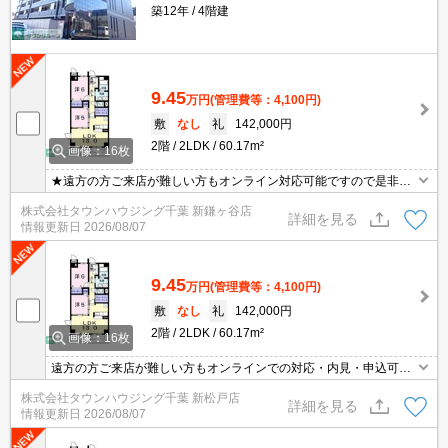
築12年
4階建
9.45
万円
(管理費等：4,100円)
敷
なし
礼
142,000円
2階
2LDK
60.17m²
画像：16枚
★遠方の方ご来店が難しい方もオンライン対応可能ですので是非一
度ご相談くださいませ！お部屋探しはタウンハウジングにお任せ下
株式会社タウンハウジング千葉 新鎌ヶ谷店
さい★
詳細を見る
情報更新日
2026/08/07
9.45
万円
(管理費等：4,100円)
敷
なし
礼
142,000円
2階
2LDK
60.17m²
画像：16枚
遠方の方ご来店が難しい方もオンラインでの対応・内見・申込可能
です。お部屋探しは、【タウンハウジング千葉 新松戸店】へお任
株式会社タウンハウジング千葉 新松戸店
せください！
詳細を見る
情報更新日
2026/08/07