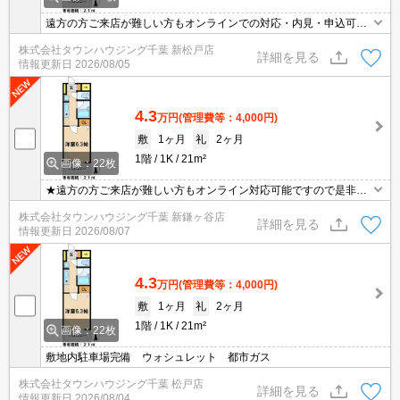
遠方の方ご来店が難しい方もオンラインでの対応・内見・申込可能
です！
株式会社タウンハウジング千葉 新松戸店
詳細を見る
情報更新日
2026/08/05
4.3
万円
(管理費等：4,000円)
敷
1ヶ月
礼
2ヶ月
1階
1K
21m²
画像：22枚
★遠方の方ご来店が難しい方もオンライン対応可能ですので是非一
度ご相談くださいませ！お部屋探しはタウンハウジングにお任せ下
株式会社タウンハウジング千葉 新鎌ヶ谷店
さい★
詳細を見る
情報更新日
2026/08/07
4.3
万円
(管理費等：4,000円)
敷
1ヶ月
礼
2ヶ月
1階
1K
21m²
画像：22枚
敷地内駐車場完備 ウォシュレット 都市ガス
株式会社タウンハウジング千葉 松戸店
詳細を見る
情報更新日
2026/08/04