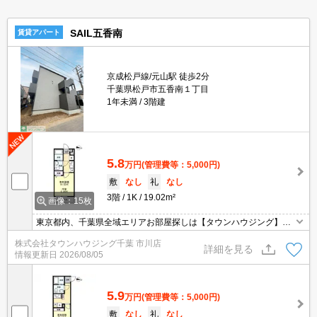
SAIL五香南
賃貸アパート
京成松戸線/元山駅 徒歩2分
千葉県松戸市五香南１丁目
1年未満
3階建
5.8
万円
(管理費等：5,000円)
敷
なし
礼
なし
3階
1K
19.02m²
画像：15枚
東京都内、千葉県全域エリアお部屋探しは【タウンハウジング】に
お任せください！オンラインでご相談・ご見学・ご契約お手続きも
株式会社タウンハウジング千葉 市川店
ご対応可能です。
詳細を見る
情報更新日
2026/08/05
5.9
万円
(管理費等：5,000円)
敷
なし
礼
なし