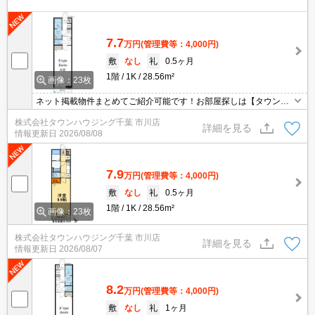
7.7
万円
(管理費等：4,000円)
敷
なし
礼
0.5ヶ月
1階
1K
28.56m²
画像：23枚
ネット掲載物件まとめてご紹介可能です！お部屋探しは【タウンハ
ウジング】にお任せください！※オンライン内見・現地待ち合わせ
株式会社タウンハウジング千葉 市川店
は事前にご相談ください。
詳細を見る
情報更新日
2026/08/08
7.9
万円
(管理費等：4,000円)
敷
なし
礼
0.5ヶ月
1階
1K
28.56m²
画像：23枚
株式会社タウンハウジング千葉 市川店
詳細を見る
情報更新日
2026/08/07
8.2
万円
(管理費等：4,000円)
敷
なし
礼
1ヶ月