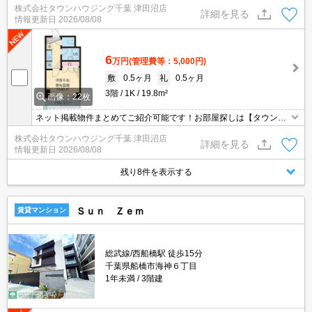
株式会社タウンハウジング千葉 津田沼店
は事前にご相談ください。
詳細を見る
情報更新日
2026/08/08
6
万円
(管理費等：5,000円)
敷
0.5ヶ月
礼
0.5ヶ月
3階
1K
19.8m²
画像：22枚
ネット掲載物件まとめてご紹介可能です！お部屋探しは【タウンハ
ウジング】にお任せください！※オンライン内見・現地待ち合わせ
株式会社タウンハウジング千葉 津田沼店
は事前にご相談ください。
詳細を見る
情報更新日
2026/08/08
残り8件を表示する
Ｓｕｎ Ｚｅｍ
賃貸マンション
総武線/西船橋駅 徒歩15分
千葉県船橋市海神６丁目
1年未満
3階建