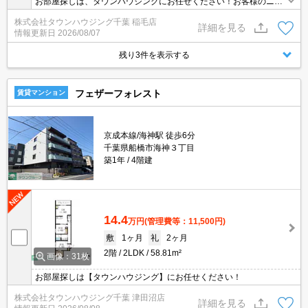
お部屋探しは、タウンハウジングにお任せください！お客様のニー
ズに合うお部屋をご案内させて頂きます！ご来店を心よりお待ちし
株式会社タウンハウジング千葉 稲毛店
ております！
詳細を見る
情報更新日
2026/08/07
残り3件を表示する
フェザーフォレスト
賃貸マンション
京成本線/海神駅 徒歩6分
千葉県船橋市海神３丁目
築1年
4階建
14.4
万円
(管理費等：11,500円)
敷
1ヶ月
礼
2ヶ月
2階
2LDK
58.81m²
画像：31枚
お部屋探しは【タウンハウジング】にお任せください！
株式会社タウンハウジング千葉 津田沼店
詳細を見る