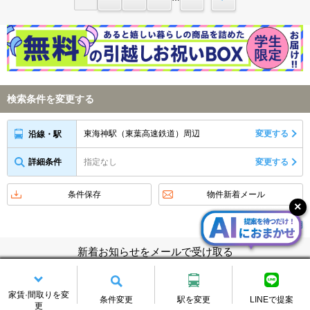
検索条件を変更する
東海神駅（東葉高速鉄道）周辺
変更する
沿線・駅
詳細条件
指定なし
変更する
条件保存
物件新着メール
アイコンの説明
新着お知らせをメールで受け取る
メールアドレス
家賃·間取りを変
条件変更
駅を変更
LINEで提案
更