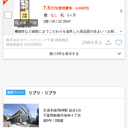
7.5
万円
(管理費等：4,000円)
敷
なし
礼
1ヶ月
1階
1K
22.35m²
画像：20枚
機能性など細部にまでこだわりを追求した高品質の住まい！お部屋
探しはタウンハウジングへ！
株式会社タウンハウジング千葉 西船橋店
詳細を見る
情報更新日
2026/08/03
残り2件を表示する
リブリ・リブラ
賃貸アパート
京成本線/海神駅 徒歩1分
千葉県船橋市海神４丁目
築9年
3階建