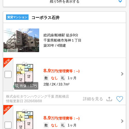
残り5件を表示する
コーポラス石井
賃貸マンション
総武線/船橋駅 徒歩9分
千葉県船橋市海神１丁目
築30年
4階建
8.9
万円
(管理費等：--)
敷
なし
礼
1ヶ月
2階
2K
33.7m²
画像：17枚
株式会社タウンハウジング千葉 西船橋店
詳細を見る
情報更新日
2026/08/08
8.9
万円
(管理費等：--)
敷
なし
礼
1ヶ月