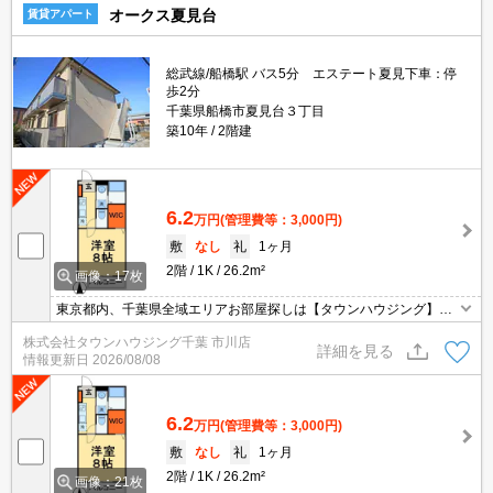
オークス夏見台
賃貸アパート
総武線/船橋駅 バス5分 エステート夏見下車：停
歩2分
千葉県船橋市夏見台３丁目
築10年
2階建
6.2
万円
(管理費等：3,000円)
敷
なし
礼
1ヶ月
2階
1K
26.2m²
画像：17枚
東京都内、千葉県全域エリアお部屋探しは【タウンハウジング】に
お任せください！オンラインでご相談・ご見学・ご契約お手続きも
株式会社タウンハウジング千葉 市川店
ご対応可能です。
詳細を見る
情報更新日
2026/08/08
6.2
万円
(管理費等：3,000円)
敷
なし
礼
1ヶ月
2階
1K
26.2m²
画像：21枚