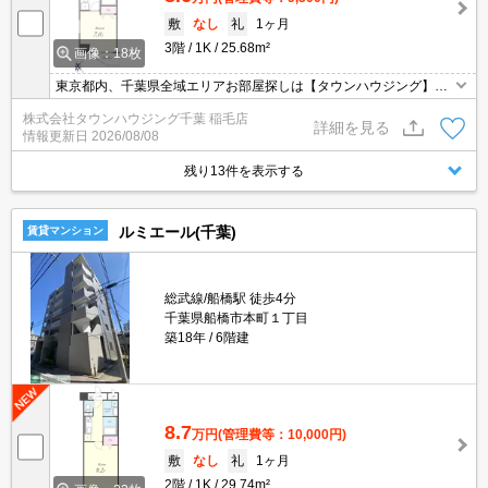
敷
なし
礼
1ヶ月
3階
1K
25.68m²
画像：18枚
東京都内、千葉県全域エリアお部屋探しは【タウンハウジング】に
お任せください！オンラインでご相談・ご見学・ご契約お手続きも
株式会社タウンハウジング千葉 稲毛店
ご対応可能です。
詳細を見る
情報更新日
2026/08/08
残り13件を表示する
ルミエール(千葉)
賃貸マンション
総武線/船橋駅 徒歩4分
千葉県船橋市本町１丁目
築18年
6階建
8.7
万円
(管理費等：10,000円)
敷
なし
礼
1ヶ月
2階
1K
29.74m²