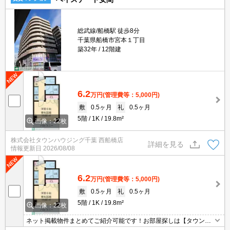
総武線/船橋駅 徒歩8分
千葉県船橋市宮本１丁目
築32年
12階建
6.2
万円
(管理費等：5,000円)
敷
0.5ヶ月
礼
0.5ヶ月
5階
1K
19.8m²
画像：22枚
株式会社タウンハウジング千葉 西船橋店
詳細を見る
情報更新日
2026/08/08
6.2
万円
(管理費等：5,000円)
敷
0.5ヶ月
礼
0.5ヶ月
5階
1K
19.8m²
画像：22枚
ネット掲載物件まとめてご紹介可能です！お部屋探しは【タウンハ
ウジング】にお任せください！※オンライン内見・現地待ち合わせ