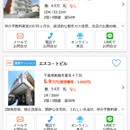
敷
6.5万
礼
なし
1DK
33.11m²
2階
4階建 築54年
仲介手数料家賃の0.55ヵ月分。経済的な都市ガス使用。当店のお薦め物
件。全室南向き。日当たり良好。エアコン付き。2口ガスコンロ付。洗面
化粧台付き。浴室に窓あり。退去時の室内清掃費、畳表替え実費。
メールで
電話で
オンライン
LINEで
お問合せ
お問合せ
来店
お問合せ
エスコ－トビル
PR
賃貸マンション
千葉県船橋市夏見４丁目
5.9
万円
(管理費等：3,000円)
敷
5.9万
礼
なし
1R
30m²
2階
3階建 築36年
2階角部屋。独立洗面台。閑静な住宅街。うれしい礼金0!。仲介手数料家賃
の0.55ヵ月分。温水洗浄便座付き。インターネット無料。保証委託料（賃
料総額に対し、初回額50％、月額2％）。
メールで
電話で
オンライン
LINEで
お問合せ
お問合せ
来店
お問合せ