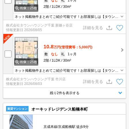
敷
なし
礼
1ヶ月
2階
1LDK
30m²
画像：25枚
ネット掲載物件まとめてご紹介可能です！お部屋探しは【タウンハ
ウジング】にお任せください！※オンライン内見・現地待ち合わせ
株式会社タウンハウジング千葉 新鎌ヶ谷店
は事前にご相談ください。
詳細を見る
情報更新日
2026/08/05
10.8
万円
(管理費等：5,000円)
敷
なし
礼
1ヶ月
2階
1LDK
30m²
画像：25枚
ネット掲載物件まとめてご紹介可能です！お部屋探しは【タウンハ
ウジング】にお任せください！※オンライン内見・現地待ち合わせ
株式会社タウンハウジング千葉 市川店
は事前にご相談ください。
詳細を見る
情報更新日
2026/08/03
残り2件を表示する
オーキッドレジデンス船橋本町
賃貸マンション
京成本線/京成船橋駅 徒歩9分