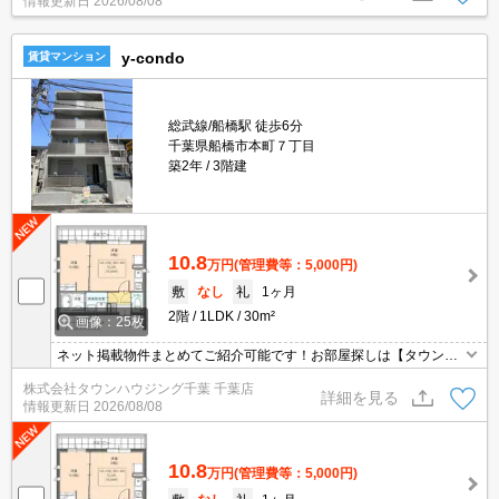
情報更新日
2026/08/08
y-condo
賃貸マンション
総武線/船橋駅 徒歩6分
千葉県船橋市本町７丁目
築2年
3階建
10.8
万円
(管理費等：5,000円)
敷
なし
礼
1ヶ月
2階
1LDK
30m²
画像：25枚
ネット掲載物件まとめてご紹介可能です！お部屋探しは【タウンハ
ウジング】にお任せください！※オンライン内見・現地待ち合わせ
株式会社タウンハウジング千葉 千葉店
は事前にご相談ください。
詳細を見る
情報更新日
2026/08/08
10.8
万円
(管理費等：5,000円)