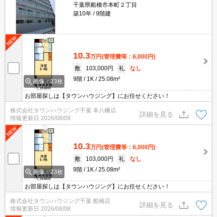
千葉県船橋市本町２丁目
築10年
9階建
10.3
万円
(管理費等：6,000円)
敷
103,000円
礼
なし
9階
1K
25.08m²
画像：23枚
お部屋探しは【タウンハウジング】にお任せください！
株式会社タウンハウジング千葉 本八幡店
詳細を見る
情報更新日
2026/08/08
10.3
万円
(管理費等：6,000円)
敷
103,000円
礼
なし
9階
1K
25.08m²
画像：23枚
お部屋探しは【タウンハウジング】にお任せください！
株式会社タウンハウジング千葉 船橋店
詳細を見る
情報更新日
2026/08/08