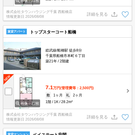
画像：22枚
株式会社タウンハウジング千葉 西船橋店
詳細を見る
情報更新日
2026/08/08
トップスターコート船橋
賃貸アパート
総武線/船橋駅 徒歩8分
千葉県船橋市本町６丁目
築21年
2階建
7.1
万円
(管理費等：2,500円)
敷
1ヶ月
礼
2ヶ月
1階
1K
28.2m²
画像：22枚
株式会社タウンハウジング千葉 西船橋店
詳細を見る
情報更新日
2026/08/08
ベイステート安間
賃貸マンション