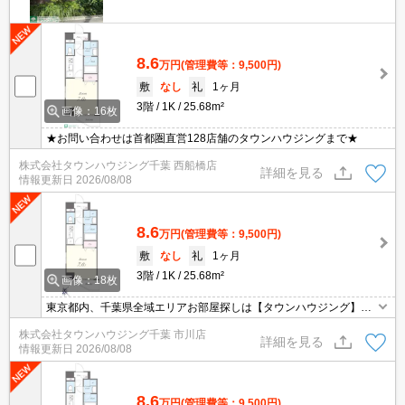
8.6
万円
(管理費等：9,500円)
敷
なし
礼
1ヶ月
3階
1K
25.68m²
画像：16枚
★お問い合わせは首都圏直営128店舗のタウンハウジングまで★
株式会社タウンハウジング千葉 西船橋店
詳細を見る
情報更新日
2026/08/08
8.6
万円
(管理費等：9,500円)
敷
なし
礼
1ヶ月
3階
1K
25.68m²
画像：18枚
東京都内、千葉県全域エリアお部屋探しは【タウンハウジング】に
お任せください！オンラインでご相談・ご見学・ご契約お手続きも
株式会社タウンハウジング千葉 市川店
ご対応可能です。
詳細を見る
情報更新日
2026/08/08
8.6
万円
(管理費等：9,500円)