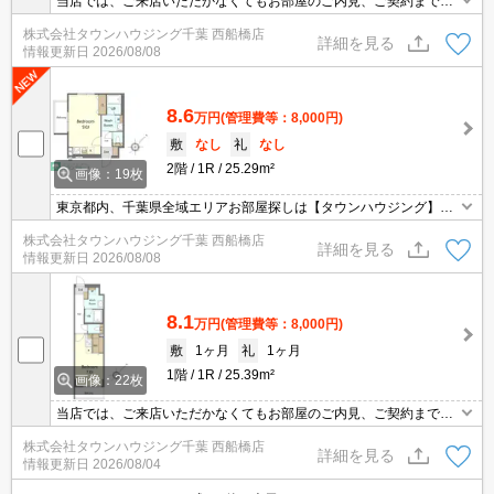
当店では、ご来店いただかなくてもお部屋のご内見、ご契約まで全
てオンラインでのご対応が可能です。タウンハウジングまで、お問
株式会社タウンハウジング千葉 西船橋店
い合わせくださいませ。
詳細を見る
情報更新日
2026/08/08
8.6
万円
(管理費等：8,000円)
敷
なし
礼
なし
2階
1R
25.29m²
画像：19枚
東京都内、千葉県全域エリアお部屋探しは【タウンハウジング】に
お任せください！オンラインでご相談・ご見学・ご契約お手続きも
株式会社タウンハウジング千葉 西船橋店
ご対応可能です。
詳細を見る
情報更新日
2026/08/08
8.1
万円
(管理費等：8,000円)
敷
1ヶ月
礼
1ヶ月
1階
1R
25.39m²
画像：22枚
当店では、ご来店いただかなくてもお部屋のご内見、ご契約まで全
てオンラインでのご対応が可能です。タウンハウジングまで、お問
株式会社タウンハウジング千葉 西船橋店
い合わせくださいませ。
詳細を見る
情報更新日
2026/08/04