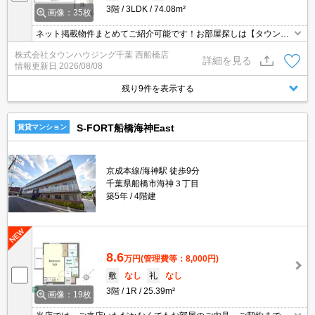
3階
3LDK
74.08m²
画像：35枚
ネット掲載物件まとめてご紹介可能です！お部屋探しは【タウンハ
ウジング】にお任せください！※オンライン内見・現地待ち合わせ
株式会社タウンハウジング千葉 西船橋店
は事前にご相談ください。
詳細を見る
情報更新日
2026/08/08
残り9件を表示する
S-FORT船橋海神East
賃貸マンション
京成本線/海神駅 徒歩9分
千葉県船橋市海神３丁目
築5年
4階建
8.6
万円
(管理費等：8,000円)
敷
なし
礼
なし
3階
1R
25.39m²
画像：19枚