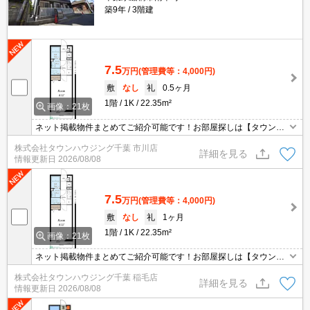
築9年
3階建
7.5
万円
(管理費等：4,000円)
敷
なし
礼
0.5ヶ月
1階
1K
22.35m²
画像：21枚
ネット掲載物件まとめてご紹介可能です！お部屋探しは【タウンハ
ウジング】にお任せください！※オンライン内見・現地待ち合わせ
株式会社タウンハウジング千葉 市川店
は事前にご相談ください。
詳細を見る
情報更新日
2026/08/08
7.5
万円
(管理費等：4,000円)
敷
なし
礼
1ヶ月
1階
1K
22.35m²
画像：21枚
ネット掲載物件まとめてご紹介可能です！お部屋探しは【タウンハ
ウジング】にお任せください！※オンライン内見・現地待ち合わせ
株式会社タウンハウジング千葉 稲毛店
は事前にご相談ください。
詳細を見る
情報更新日
2026/08/08