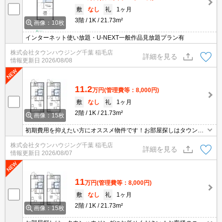
敷
なし
礼
1ヶ月
3階
1K
21.73m²
画像：10枚
インターネット使い放題・U-NEXT一般作品見放題プラン有
株式会社タウンハウジング千葉 稲毛店
詳細を見る
情報更新日
2026/08/08
11.2
万円
(管理費等：8,000円)
敷
なし
礼
1ヶ月
2階
1K
21.73m²
画像：15枚
初期費用を抑えたい方にオススメ物件です！お部屋探しはタウンハ
ウジング船橋店へ(047-460-0066)
株式会社タウンハウジング千葉 稲毛店
詳細を見る
情報更新日
2026/08/07
11
万円
(管理費等：8,000円)
敷
なし
礼
1ヶ月
2階
1K
21.73m²
画像：15枚