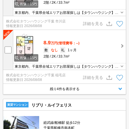
2階
2K
33.7m²
画像：15枚
東京都内、千葉県全域エリアお部屋探しは【タウンハウジング】に
お任せください！オンラインでご相談・ご見学・ご契約お手続きも
株式会社タウンハウジング千葉 市川店
ご対応可能です。
詳細を見る
情報更新日
2026/08/08
8.9
万円
(管理費等：--)
敷
なし
礼
1ヶ月
2階
2K
33.7m²
画像：15枚
東京都内、千葉県全域エリアお部屋探しは【タウンハウジング】に
お任せください！オンラインでご相談・ご見学・ご契約お手続きも
株式会社タウンハウジング千葉 稲毛店
ご対応可能です。
詳細を見る
情報更新日
2026/08/08
残り4件を表示する
リブリ・ルイフェリス
賃貸マンション
総武線/船橋駅 徒歩12分
千葉県船橋市南本町