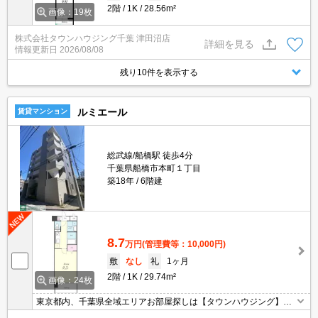
2階
1K
28.56m²
画像：19枚
株式会社タウンハウジング千葉 津田沼店
詳細を見る
情報更新日
2026/08/08
残り10件を表示する
ルミエール
賃貸マンション
総武線/船橋駅 徒歩4分
千葉県船橋市本町１丁目
築18年
6階建
8.7
万円
(管理費等：10,000円)
敷
なし
礼
1ヶ月
2階
1K
29.74m²
画像：24枚
東京都内、千葉県全域エリアお部屋探しは【タウンハウジング】に
お任せください！オンラインでご相談・ご見学・ご契約お手続きも