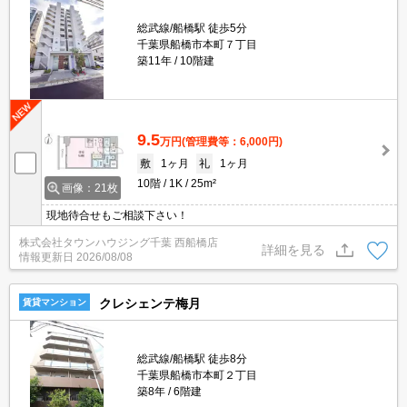
総武線/船橋駅 徒歩5分
千葉県船橋市本町７丁目
築11年
10階建
9.5
万円
(管理費等：6,000円)
敷
1ヶ月
礼
1ヶ月
10階
1K
25m²
画像：21枚
現地待合せもご相談下さい！
株式会社タウンハウジング千葉 西船橋店
詳細を見る
情報更新日
2026/08/08
クレシェンテ梅月
賃貸マンション
総武線/船橋駅 徒歩8分
千葉県船橋市本町２丁目
築8年
6階建