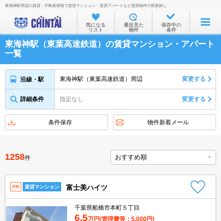
東海神駅周辺の賃貸・不動産情報で賃貸マンション・賃貸アパートなど賃貸物件の部屋探し
お部屋を探す
気になる
最近見た
保存中の
リスト
物件
条件
沿線・駅から
東海神駅（東葉高速鉄道）の賃貸マンション・アパート
住所から
一覧
家賃相場から
東海神駅（東葉高速鉄道）周辺
変更する
沿線・駅
通勤通学時間から
詳細条件
指定なし
変更する
物件特集から
不動産会社から
条件保存
物件新着メール
TOP
1258
件
富士美ハイツ
PR
賃貸マンション
千葉県船橋市本町５丁目
6.5
万円
(管理費等：5,000円)