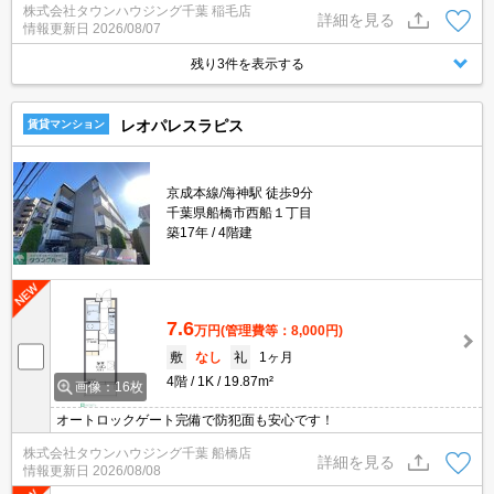
株式会社タウンハウジング千葉 稲毛店
ご対応可能です。
詳細を見る
情報更新日
2026/08/07
残り3件を表示する
レオパレスラピス
賃貸マンション
京成本線/海神駅 徒歩9分
千葉県船橋市西船１丁目
築17年
4階建
7.6
万円
(管理費等：8,000円)
敷
なし
礼
1ヶ月
4階
1K
19.87m²
画像：16枚
オートロックゲート完備で防犯面も安心です！
株式会社タウンハウジング千葉 船橋店
詳細を見る
情報更新日
2026/08/08