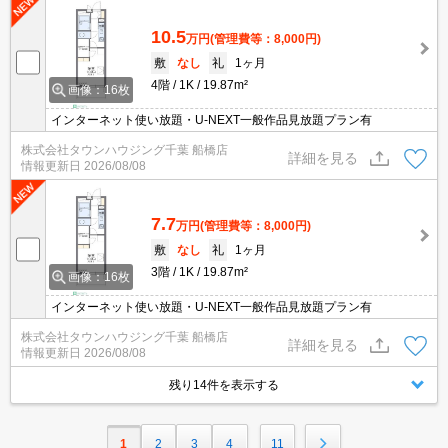
10.5
万円
(管理費等：8,000円)
敷
なし
礼
1ヶ月
4階
1K
19.87m²
画像：16枚
インターネット使い放題・U-NEXT一般作品見放題プラン有
株式会社タウンハウジング千葉 船橋店
詳細を見る
情報更新日
2026/08/08
7.7
万円
(管理費等：8,000円)
敷
なし
礼
1ヶ月
3階
1K
19.87m²
画像：16枚
インターネット使い放題・U-NEXT一般作品見放題プラン有
株式会社タウンハウジング千葉 船橋店
詳細を見る
情報更新日
2026/08/08
残り14件を表示する
1
2
3
4
11
…