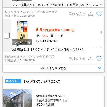
ネット掲載物件まとめてご紹介可能です！お部屋探しは【タウンハ
ウジング】にお任せください！※オンライン内見・現地待ち合わせ
株式会社タウンハウジング千葉 本八幡店
は事前にご相談ください。
詳細を見る
情報更新日
2026/08/08
6.5
万円
(管理費等：3,000円)
敷
なし
礼
1ヶ月
2階
1K
26.2m²
画像：17枚
お部屋探しは【タウンハウジング】にお任せください！
株式会社タウンハウジング千葉 稲毛店
詳細を見る
情報更新日
2026/08/06
残り2件を表示する
レオパレスレジリエンス
賃貸アパート
総武線/船橋駅 徒歩8分
千葉県船橋市本町４丁目
築19年
2階建