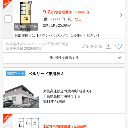
9.7
万円
(管理費等：6,000円)
敷
97,000円
礼
なし
2階
1K
25.08m²
画像：22枚
お部屋探しは【タウンハウジング】にお任せください！
株式会社タウンハウジング千葉 津田沼店
詳細を見る
情報更新日
2026/08/07
残り9件を表示する
ベルリード東海神Ａ
賃貸アパート
東葉高速鉄道/東海神駅 徒歩3分
千葉県船橋市海神３丁目
築11年
2階建
12
万円
(管理費等：3,000円)