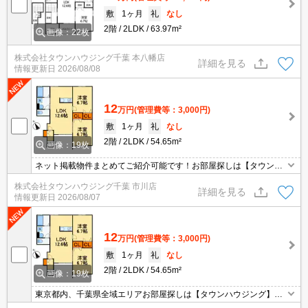
敷
1ヶ月
礼
なし
2階
2LDK
63.97m²
画像：22枚
株式会社タウンハウジング千葉 本八幡店
詳細を見る
情報更新日
2026/08/08
12
万円
(管理費等：3,000円)
敷
1ヶ月
礼
なし
2階
2LDK
54.65m²
画像：19枚
ネット掲載物件まとめてご紹介可能です！お部屋探しは【タウンハ
ウジング】にお任せください！※オンライン内見・現地待ち合わせ
株式会社タウンハウジング千葉 市川店
は事前にご相談ください。
詳細を見る
情報更新日
2026/08/07
12
万円
(管理費等：3,000円)
敷
1ヶ月
礼
なし
2階
2LDK
54.65m²
画像：19枚
東京都内、千葉県全域エリアお部屋探しは【タウンハウジング】に
お任せください！オンラインでご相談・ご見学・ご契約お手続きも