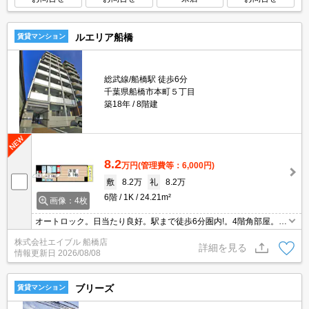
ルエリア船橋
賃貸マンション
総武線/船橋駅 徒歩6分
千葉県船橋市本町５丁目
築18年
8階建
8.2
万円
(管理費等：6,000円)
敷
8.2万
礼
8.2万
6階
1K
24.21m²
画像：4枚
オートロック。日当たり良好。駅まで徒歩6分圏内!。4階角部屋。エ
レベーターあり。24時間ゴミ出し可。TVモニター付インターホン。
株式会社エイブル 船橋店
経済的な都市ガス使用。仲介手数料家賃の0.55ヵ月分。
詳細を見る
情報更新日
2026/08/08
ブリーズ
賃貸マンション