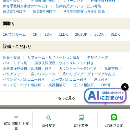
敷金礼金なし
初期費用が安い
フリーレント
仲介手数料無料
仲介手数料が家賃の55%以下
初期費用クレジット払い可能
家賃3万円以下
家賃5万円以下
学生割引制度（学割）対象
間取り
1R/ワンルーム
1K
1DK
1LDK
2K/2DK
2LDK
3LDK
設備・こだわり
新築・築浅
リフォーム・リノベーション済み
デザイナーズ
バス・トイレ別
温水洗浄便座（ウォシュレット）付き
食器洗浄乾燥機（食洗機）付き
カウンターキッチン付き
収納重視
バリアフリー
広いワンルーム
広いリビング・ダイニングがある
ベランダ・バルコニー付き
ルーフバルコニー付き
屋上付き
ペット可・ペット相談可
楽器相談可
ピアノ相談可
DIY可
もっと見る
京成船橋駅の賃貸物件を建物種別に絞って探す
家賃·間取りを変
アパート
条件変更
駅を変更
LINEで提案
更