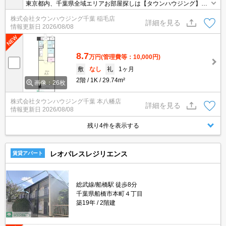
東京都内、千葉県全域エリアお部屋探しは【タウンハウジング】に
お任せください！オンラインでご相談・ご見学・ご契約お手続きも
株式会社タウンハウジング千葉 稲毛店
ご対応可能です。
詳細を見る
情報更新日
2026/08/08
8.7
万円
(管理費等：10,000円)
敷
なし
礼
1ヶ月
2階
1K
29.74m²
画像：26枚
株式会社タウンハウジング千葉 本八幡店
詳細を見る
情報更新日
2026/08/08
残り4件を表示する
レオパレスレジリエンス
賃貸アパート
総武線/船橋駅 徒歩8分
千葉県船橋市本町４丁目
築19年
2階建