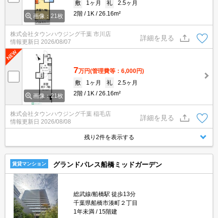
敷
1ヶ月
礼
2.5ヶ月
2階
1K
26.16m²
画像：21枚
株式会社タウンハウジング千葉 市川店
詳細を見る
情報更新日
2026/08/07
7
万円
(管理費等：6,000円)
敷
1ヶ月
礼
2.5ヶ月
2階
1K
26.16m²
画像：21枚
株式会社タウンハウジング千葉 稲毛店
詳細を見る
情報更新日
2026/08/08
残り2件を表示する
グランドパレス船橋ミッドガーデン
賃貸マンション
総武線/船橋駅 徒歩13分
千葉県船橋市湊町２丁目
1年未満
15階建