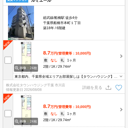
ルミエール
総武線/船橋駅 徒歩4分
千葉県船橋市本町１丁目
築18年
6階建
8.7
万円
(管理費等：10,000円)
敷
なし
礼
1ヶ月
2階
1K
29.74m²
画像：24枚
東京都内、千葉県全域エリアお部屋探しは【タウンハウジング】に
お任せください！オンラインでご相談・ご見学・ご契約お手続きも
株式会社タウンハウジング千葉 市川店
ご対応可能です。
詳細を見る
情報更新日
2026/08/08
8.7
万円
(管理費等：10,000円)
敷
なし
礼
1ヶ月
2階
1K
29.74m²
画像：24枚