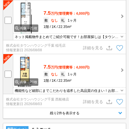
7.5
万円
(管理費等：4,000円)
敷
なし
礼
1ヶ月
1階
1K
22.35m²
画像：21枚
ネット掲載物件まとめてご紹介可能です！お部屋探しは【タウンハ
ウジング】にお任せください！※オンライン内見・現地待ち合わせ
株式会社タウンハウジング千葉 稲毛店
は事前にご相談ください。
詳細を見る
情報更新日
2026/08/08
7.5
万円
(管理費等：4,000円)
敷
なし
礼
1ヶ月
1階
1K
22.35m²
画像：20枚
機能性など細部にまでこだわりを追求した高品質の住まい！お部屋
探しはタウンハウジングへ！
株式会社タウンハウジング千葉 西船橋店
詳細を見る
情報更新日
2026/08/03
残り2件を表示する
賃貸マンション