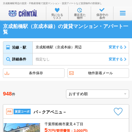
京成船橋駅周辺の賃貸・不動産情報で賃貸マンション・賃貸アパートなど賃貸物件の部屋探し
お部屋を探す
気になる
最近見た
保存中の
リスト
物件
条件
沿線・駅から
京成船橋駅（京成本線）の賃貸マンション・アパート一
住所から
覧
家賃相場から
京成船橋駅（京成本線）周辺
変更する
沿線・駅
通勤通学時間から
詳細条件
指定なし
変更する
物件特集から
不動産会社から
条件保存
物件新着メール
TOP
948
件
パ－クアベニュ－
PR
賃貸コーポ
千葉県船橋市夏見４丁目
5
万円
(管理費等：3,000円)