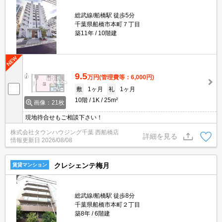
総武線/船橋駅 徒歩5分
千葉県船橋市本町７丁目
築11年
10階建
9.5
万円
(管理費等：6,000円)
敷
1ヶ月
礼
1ヶ月
10階
1K
25m²
画像：21枚
現地待合せもご相談下さい！
株式会社タウンハウジング千葉 西船橋店
詳細を見る
情報更新日
2026/08/08
クレシェンテ梅月
賃貸マンション
総武線/船橋駅 徒歩8分
千葉県船橋市本町２丁目
築8年
6階建