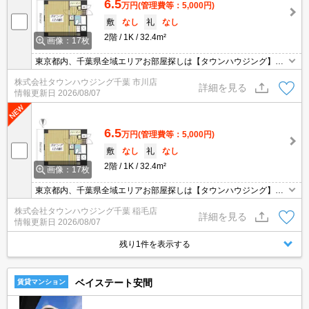
6.5
万円
(管理費等：5,000円)
敷
なし
礼
なし
2階
1K
32.4m²
画像：17枚
東京都内、千葉県全域エリアお部屋探しは【タウンハウジング】に
お任せください！オンラインでご相談・ご見学・ご契約お手続きも
株式会社タウンハウジング千葉 市川店
ご対応可能です。
詳細を見る
情報更新日
2026/08/07
6.5
万円
(管理費等：5,000円)
敷
なし
礼
なし
2階
1K
32.4m²
画像：17枚
東京都内、千葉県全域エリアお部屋探しは【タウンハウジング】に
お任せください！オンラインでご相談・ご見学・ご契約お手続きも
株式会社タウンハウジング千葉 稲毛店
ご対応可能です。
詳細を見る
情報更新日
2026/08/07
残り1件を表示する
ベイステート安間
賃貸マンション