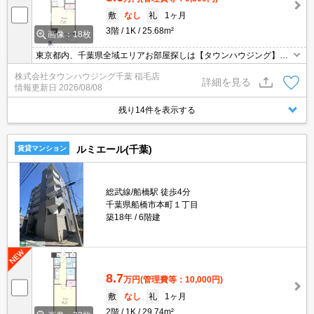
敷
なし
礼
1ヶ月
3階
1K
25.68m²
画像：18枚
東京都内、千葉県全域エリアお部屋探しは【タウンハウジング】に
お任せください！オンラインでご相談・ご見学・ご契約お手続きも
株式会社タウンハウジング千葉 稲毛店
ご対応可能です。
詳細を見る
情報更新日
2026/08/08
残り14件を表示する
ルミエール(千葉)
賃貸マンション
総武線/船橋駅 徒歩4分
千葉県船橋市本町１丁目
築18年
6階建
8.7
万円
(管理費等：10,000円)
敷
なし
礼
1ヶ月
2階
1K
29.74m²