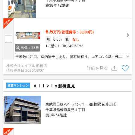
千葉県船橋市本町２丁目
築38年
2階建
6.5
万円
(管理費等：3,000円)
敷
6.5万
礼
なし
1-1階
1LDK
49.68m²
画像：23枚
平米数に注目。室内物干しあり。脱衣所有り。エアコン1基、残置
物有。一押し物件。
株式会社エイブル 船橋店
詳細を見る
情報更新日
2026/08/07
Ａｌｉｖｉｓ船橋夏見
賃貸マンション
東武野田線<アーバンパ･･･/船橋駅 徒歩13分
千葉県船橋市夏見１丁目
築1年
4階建