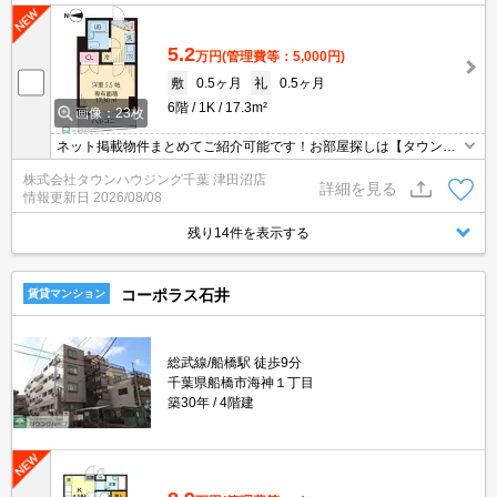
5.2
万円
(管理費等：5,000円)
敷
0.5ヶ月
礼
0.5ヶ月
6階
1K
17.3m²
画像：23枚
ネット掲載物件まとめてご紹介可能です！お部屋探しは【タウンハ
ウジング】にお任せください！※オンライン内見・現地待ち合わせ
株式会社タウンハウジング千葉 津田沼店
は事前にご相談ください。
詳細を見る
情報更新日
2026/08/08
残り14件を表示する
コーポラス石井
賃貸マンション
総武線/船橋駅 徒歩9分
千葉県船橋市海神１丁目
築30年
4階建