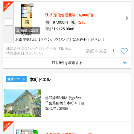
9.7
万円
(管理費等：6,000円)
敷
97,000円
礼
なし
2階
1K
25.08m²
画像：22枚
お部屋探しは【タウンハウジング】にお任せください！
株式会社タウンハウジング千葉 津田沼店
詳細を見る
情報更新日
2026/08/07
残り9件を表示する
本町ドエル
賃貸アパート
総武線/船橋駅 徒歩8分
千葉県船橋市本町４丁目
築41年
2階建