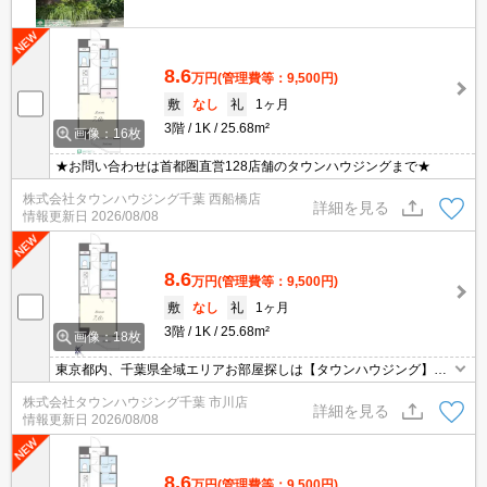
8.6
万円
(管理費等：9,500円)
敷
なし
礼
1ヶ月
3階
1K
25.68m²
画像：16枚
★お問い合わせは首都圏直営128店舗のタウンハウジングまで★
株式会社タウンハウジング千葉 西船橋店
詳細を見る
情報更新日
2026/08/08
8.6
万円
(管理費等：9,500円)
敷
なし
礼
1ヶ月
3階
1K
25.68m²
画像：18枚
東京都内、千葉県全域エリアお部屋探しは【タウンハウジング】に
お任せください！オンラインでご相談・ご見学・ご契約お手続きも
株式会社タウンハウジング千葉 市川店
ご対応可能です。
詳細を見る
情報更新日
2026/08/08
8.6
万円
(管理費等：9,500円)