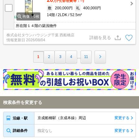
万円
(管理費等：--)
敷
200,000円
礼
400,000円
14階
2LDK
52.5m²
画像：9枚
所在階１４階の築浅物件
株式会社タウンハウジング千葉 西船橋店
詳細を見る
情報更新日
2026/08/04
1
2
3
4
11
…
検索条件を変更する
京成船橋駅（京成本線）周辺
変更する
沿線・駅
詳細条件
指定なし
変更する