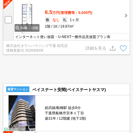
6.5
万円
(管理費等：6,000円)
敷
なし
礼
1ヶ月
1階
1K
19.87m²
画像：18枚
インターネット使い放題・U-NEXT一般作品見放題プラン有
株式会社タウンハウジング千葉 稲毛店
詳細を見る
情報更新日
2026/08/08
ベイステート安間(ベイステートヤスマ)
賃貸マンション
総武線/船橋駅 徒歩8分
千葉県船橋市宮本１丁目
築31年
12階建 (地下1階)