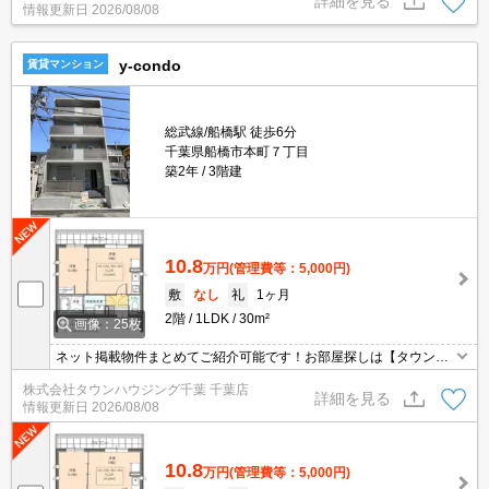
詳細を見る
情報更新日
2026/08/08
y-condo
賃貸マンション
総武線/船橋駅 徒歩6分
千葉県船橋市本町７丁目
築2年
3階建
10.8
万円
(管理費等：5,000円)
敷
なし
礼
1ヶ月
2階
1LDK
30m²
画像：25枚
ネット掲載物件まとめてご紹介可能です！お部屋探しは【タウンハ
ウジング】にお任せください！※オンライン内見・現地待ち合わせ
株式会社タウンハウジング千葉 千葉店
は事前にご相談ください。
詳細を見る
情報更新日
2026/08/08
10.8
万円
(管理費等：5,000円)