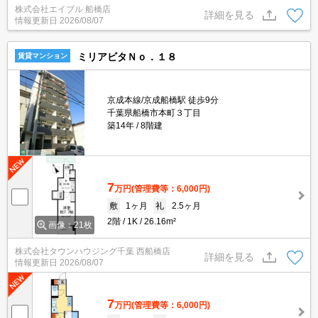
株式会社エイブル 船橋店
トWi-Fi無料。仲介手数料家賃の0.55ヵ月分。
詳細を見る
情報更新日
2026/08/07
ミリアビタＮｏ．１８
賃貸マンション
京成本線/京成船橋駅 徒歩9分
千葉県船橋市本町３丁目
築14年
8階建
7
万円
(管理費等：6,000円)
敷
1ヶ月
礼
2.5ヶ月
2階
1K
26.16m²
画像：21枚
株式会社タウンハウジング千葉 西船橋店
詳細を見る
情報更新日
2026/08/07
7
万円
(管理費等：6,000円)