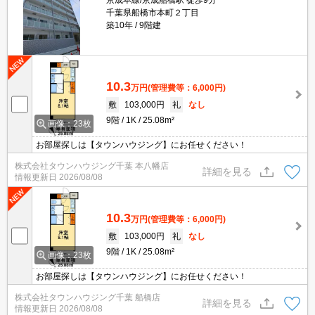
京成本線/京成船橋駅 徒歩9分
千葉県船橋市本町２丁目
築10年
9階建
10.3
万円
(管理費等：6,000円)
敷
103,000円
礼
なし
9階
1K
25.08m²
画像：23枚
お部屋探しは【タウンハウジング】にお任せください！
株式会社タウンハウジング千葉 本八幡店
詳細を見る
情報更新日
2026/08/08
10.3
万円
(管理費等：6,000円)
敷
103,000円
礼
なし
9階
1K
25.08m²
画像：23枚
お部屋探しは【タウンハウジング】にお任せください！
株式会社タウンハウジング千葉 船橋店
詳細を見る
情報更新日
2026/08/08