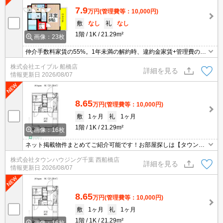
7.9
万円
(管理費等：10,000円)
敷
なし
礼
なし
1階
1K
21.29m²
画像：23枚
仲介手数料家賃の55%。1年未満の解約時、違約金家賃+管理費の1
ヶ月分発生。法人契約の場合礼金2ヶ月。ペット飼育の場合、敷金1
株式会社エイブル 船橋店
ヵ月分増。ペット応相談。清掃費実費。追い焚き機能付きバス。
詳細を見る
情報更新日
2026/08/07
8.65
万円
(管理費等：10,000円)
敷
1ヶ月
礼
1ヶ月
1階
1K
21.29m²
画像：16枚
ネット掲載物件まとめてご紹介可能です！お部屋探しは【タウンハ
ウジング】にお任せください！※オンライン内見・現地待ち合わせ
株式会社タウンハウジング千葉 西船橋店
は事前にご相談ください。
詳細を見る
情報更新日
2026/08/07
8.65
万円
(管理費等：10,000円)
敷
1ヶ月
礼
1ヶ月
1階
1K
21.29m²