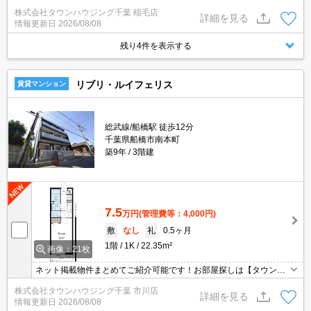
お任せください！オンラインでご相談・ご見学・ご契約お手続きも
株式会社タウンハウジング千葉 稲毛店
ご対応可能です。
詳細を見る
情報更新日
2026/08/08
残り4件を表示する
リブリ・ルイフェリス
賃貸マンション
総武線/船橋駅 徒歩12分
千葉県船橋市南本町
築9年
3階建
7.5
万円
(管理費等：4,000円)
敷
なし
礼
0.5ヶ月
1階
1K
22.35m²
画像：21枚
ネット掲載物件まとめてご紹介可能です！お部屋探しは【タウンハ
ウジング】にお任せください！※オンライン内見・現地待ち合わせ
株式会社タウンハウジング千葉 市川店
は事前にご相談ください。
詳細を見る
情報更新日
2026/08/08