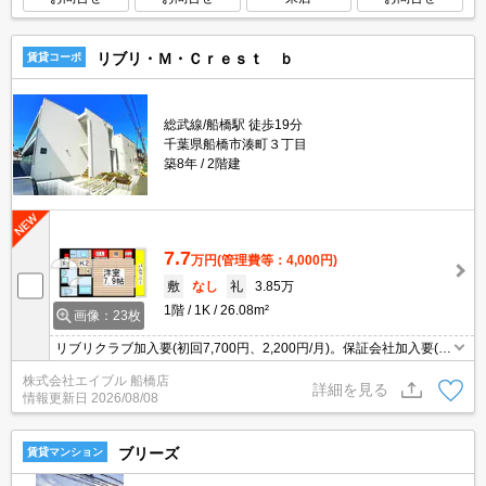
リブリ・Ｍ・Ｃｒｅｓｔ ｂ
賃貸コーポ
総武線/船橋駅 徒歩19分
千葉県船橋市湊町３丁目
築8年
2階建
7.7
万円
(管理費等：4,000円)
敷
なし
礼
3.85万
1階
1K
26.08m²
画像：23枚
リブリクラブ加入要(初回7,700円、2,200円/月)。保証会社加入要(初
回保証料賃料の100%、月次保証料1.1%)。浴室換気乾燥式。温水洗
株式会社エイブル 船橋店
浄便座付き。TVモニター付インターホン。
詳細を見る
情報更新日
2026/08/08
ブリーズ
賃貸マンション