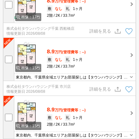
8.9
万円
(管理費等：--)
敷
なし
礼
1ヶ月
2階
2K
33.7m²
画像：17枚
株式会社タウンハウジング千葉 西船橋店
詳細を見る
情報更新日
2026/08/08
8.9
万円
(管理費等：--)
敷
なし
礼
1ヶ月
2階
2K
33.7m²
画像：15枚
東京都内、千葉県全域エリアお部屋探しは【タウンハウジング】に
お任せください！オンラインでご相談・ご見学・ご契約お手続きも
株式会社タウンハウジング千葉 市川店
ご対応可能です。
詳細を見る
情報更新日
2026/08/08
8.9
万円
(管理費等：--)
敷
なし
礼
1ヶ月
2階
2K
33.7m²
画像：15枚
東京都内、千葉県全域エリアお部屋探しは【タウンハウジング】に