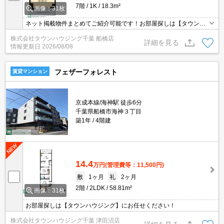
7階
1K
18.3m²
画像：31枚
ネット掲載物件まとめてご紹介可能です！お部屋探しは【タウンハ
ウジング】にお任せください！※オンライン内見・現地待ち合わせ
株式会社タウンハウジング千葉 船橋店
は事前にご相談ください。
詳細を見る
情報更新日
2026/08/08
フェザーフォレスト
賃貸マンション
京成本線/海神駅 徒歩6分
千葉県船橋市海神３丁目
築1年
4階建
14.4
万円
(管理費等：11,500円)
敷
1ヶ月
礼
2ヶ月
2階
2LDK
58.81m²
画像：31枚
お部屋探しは【タウンハウジング】にお任せください！
株式会社タウンハウジング千葉 津田沼店