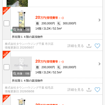
20
万円
(管理費等：--)
敷
200,000円
礼
300,000円
14階
2LDK
52.5m²
画像：9枚
所在階１４階の築浅物件
株式会社タウンハウジング千葉 市川店
詳細を見る
情報更新日
2026/08/07
20
万円
(管理費等：--)
敷
200,000円
礼
200,000円
14階
2LDK
52.5m²
画像：8枚
所在階１４階の築浅物件
株式会社タウンハウジング千葉 稲毛店
詳細を見る
情報更新日
2026/08/08
20