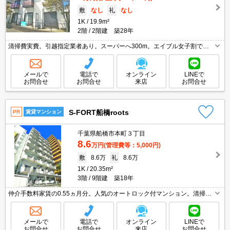
敷
なし
礼
なし
1K
19.9m²
2階
2階建 築28年
清掃費実費。引越指定業者あり。スーパーへ300m。エイブル女子割で仲
介手数料家賃の0.55ヶ月分より10％ＯＦＦ。ホームステージング画像（家
具小物等含む）はCG。仲介手数料家賃の0.55ヵ月分。
メールで
電話で
オンライン
LINEで
お問合せ
お問合せ
来店
お問合せ
S-FORT船橋roots
PR
賃貸マンション
千葉県船橋市本町３丁目
8.6
万円
(管理費等：5,000円)
敷
8.6万
礼
8.6万
1K
20.35m²
3階
9階建 築18年
仲介手数料家賃の0.55ヵ月分。人気のオートロック付マンション。清掃費
実費。宅配ボックスあり。経済的な都市ガス使用。インターネット無料。
24時間換気システム。エレベーターあり。敷地内防犯カメラ設置。
メールで
電話で
オンライン
LINEで
お問合せ
お問合せ
来店
お問合せ