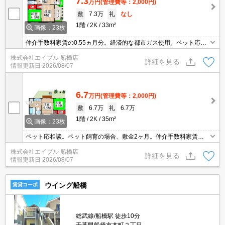
7.3
万円
(管理費等：2,000円)
敷
7.3万
礼
なし
1階
2K
33m²
画像：23枚
仲介手数料家賃の0.55ヵ月分。経済的な都市ガス使用。ペット応相
談。追い焚き機能付きバス。TVモニター付インターホン。セブンイ
株式会社エイブル 船橋店
レブンへ100m。
詳細を見る
情報更新日
2026/08/07
6.7
万円
(管理費等：2,000円)
敷
6.7万
礼
6.7万
1階
2K
35m²
画像：23枚
ペット応相談。ペット飼育の場合、敷金2ヶ月。仲介手数料家賃の0.
55ヵ月分。経済的な都市ガス使用。保証会社加入要(初回月額総額5
株式会社エイブル 船橋店
0%、月次月額総額2%)。
詳細を見る
情報更新日
2026/08/07
ウイング船橋
賃貸コーポ
総武線/船橋駅 徒歩10分