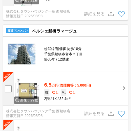
画像：22枚
株式会社タウンハウジング千葉 西船橋店
詳細を見る
情報更新日
2026/08/08
ベルシェ船橋ラマージュ
賃貸マンション
総武線/船橋駅 徒歩10分
千葉県船橋市宮本２丁目
築35年
12階建
6.5
万円
(管理費等：5,000円)
敷
なし
礼
なし
2階
1K
32.4m²
画像：29枚
株式会社タウンハウジング千葉 西船橋店
詳細を見る
情報更新日
2026/08/08