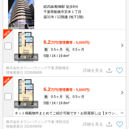
総武線/船橋駅 徒歩8分
千葉県船橋市宮本１丁目
築31年
12階建 (地下1階)
6.2
万円
(管理費等：5,000円)
敷
0.5ヶ月
礼
0.5ヶ月
5階
1K
19.8m²
画像：22枚
株式会社タウンハウジング千葉 西船橋店
詳細を見る
情報更新日
2026/08/08
6.2
万円
(管理費等：5,000円)
敷
0.5ヶ月
礼
0.5ヶ月
5階
1K
19.8m²
画像：22枚
ネット掲載物件まとめてご紹介可能です！お部屋探しは【タウンハ
ウジング】にお任せください！※オンライン内見・現地待ち合わせ
株式会社タウンハウジング千葉 津田沼店
は事前にご相談ください。
詳細を見る
情報更新日
2026/08/08