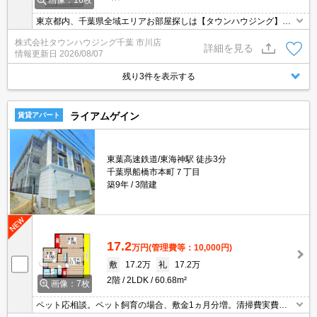
画像：16枚
東京都内、千葉県全域エリアお部屋探しは【タウンハウジング】に
お任せください！オンラインでご相談・ご見学・ご契約お手続きも
株式会社タウンハウジング千葉 市川店
ご対応可能です。
詳細を見る
情報更新日
2026/08/07
残り3件を表示する
ライアムゲイン
賃貸アパート
東葉高速鉄道/東海神駅 徒歩3分
千葉県船橋市本町７丁目
築9年
3階建
17.2
万円
(管理費等：10,000円)
敷
17.2万
礼
17.2万
2階
2LDK
60.68m²
画像：7枚
ペット応相談。ペット飼育の場合、敷金1ヵ月分増。清掃費実費。
エントランスオートロック。経済的な都市ガス使用。インターネッ