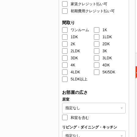
家賃クレジット払い可
初期費用クレジット払い可
間取り
ワンルーム
1K
1DK
1LDK
2K
2DK
2LDK
3K
3DK
3LDK
4K
4DK
4LDK
5K/5DK
5LDK以上
お部屋の広さ
居室
和室を含む
リビング・ダイニング・キッチン