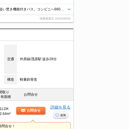
TVモニター付インターホン。温水洗浄便座付き。シャワー付独立洗面台。追い焚き機能付きバス。コンビニへ660m。スーパーへ1,200m。駐車場セット契約。月額損害保険料等1,150円。引越指定業者あり。
情報更新日
2026/08/08
交通
外房線/茂原駅 徒歩28分
構造
軽量鉄骨造
間取り
お問合せ
専有面積
詳細を見る
1LDK
お問合せ
2.64m²
追加
料問合せ！