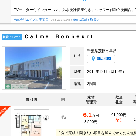
株式会社エイブル 千葉店
(043-222-5248)
※他1店舗で取扱い
Ｃａｌｍｅ ＢｏｎｈｅｕｒI
賃貸アパート
千葉県茂原市早野
住所
周辺地図
築年
2015年12月（築10年）
階建
2階建
家賃
敷金
間取図
階
管理費
礼金
6.1
61,000円
万円
1階
なし
4
3,500円
1分で完結！聞きたい項目を選んでかんたん無