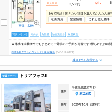
なし
5
即入居可
3,500円
1分で完結！聞きたい項目を選んでかんたん無
初期費用
空室情報
これと似た物件
画像：22枚
写真いろいろ
南向き
角部屋
独立洗面台
耐震構造
株式会社タウンハウジング千葉 蘇我店
(043-312-6124)
残り1件を表示する
トリアフォスII
賃貸アパート
千葉県茂原市早野
住所
周辺地図
築年
2020年10月（築5年）