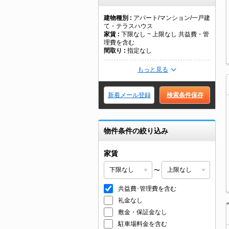
建物種別
アパート/マンション/一戸建
て・テラスハウス
家賃
下限なし ~ 上限なし 共益費・管
理費を含む
間取り
指定なし
もっと見る
新着メール登録
検索条件保存
物件条件の絞り込み
家賃
〜
共益費･管理費を含む
礼金なし
敷金・保証金なし
駐車場料金を含む