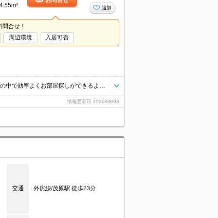
お問合せ
4.55m²
追加
料問合せ！
周辺環境
入居可否
★他社様掲載物件でもまとめてご見学のご予約が可能です♪限られたお時間の中で効率よくお部屋探しができるようにお手伝いさせていただきます！お気軽にお問合せ下さい♪
情報更新日
2026/08/08
交通
外房線/茂原駅 徒歩23分