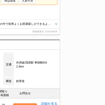
周辺環境
入居可否
★他社様掲載物件でもまとめてご見学のご予約が可能です♪限られたお時間の中で効率よくお部屋探しができるようにお手伝いさせていただきます！お気軽にお問合せ下さい♪
情報更新日
2026/08/08
外房線/茂原駅 車移動9分
交通
2.4km
構造
鉄骨造
間取り
お問合せ
専有面積
詳細を見る