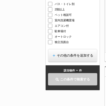
バス・トイレ別
2階以上
ペット相談可
室内洗濯機置場
エアコン付
駐車場付
オートロック
独立洗面台
その他の条件を追加する
-
該当物件
件
この条件で検索する