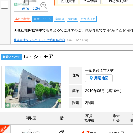
初期費用
空室情報
これと似た物件
画像：22枚
本日の新着
写真いろいろ
南向き
角部屋
独立洗面台
株式会社タウンハウジング千葉 蘇我店
(043-312-6124)
ル・シェモア
賃貸アパート
千葉県茂原市大芝
住所
周辺地図
築年
2010年06月（築16年）
階建
2階建
家賃
敷金
間取図
階
管理費
礼金
2階