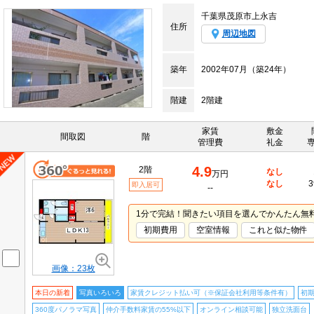
千葉県茂原市上永吉
住所
周辺地図
築年
2002年07月（築24年）
階建
2階建
家賃
敷金
間取図
階
管理費
礼金
4.9
2階
なし
万円
なし
3
即入居可
--
1分で完結！聞きたい項目を選んでかんたん無
初期費用
空室情報
これと似た物件
画像：23枚
本日の新着
写真いろいろ
家賃クレジット払い可（※保証会社利用等条件有）
初
360度パノラマ写真
仲介手数料家賃の55%以下
オンライン相談可能
独立洗面台