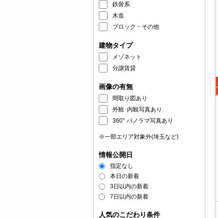
鉄骨系
木造
ブロック・その他
建物タイプ
メゾネット
分譲賃貸
画像の有無
間取り図あり
外観･内観写真あり
360° パノラマ写真あり
※一部エリア対象外(埼玉など)
情報公開日
指定なし
本日の新着
3日以内の新着
7日以内の新着
人気のこだわり条件