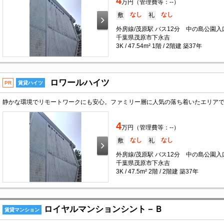
4
万円（管理費等：--）
なし
なし
敷
礼
外房線/茂原駅 バス12分 中の島公園
千葉県茂原市下永吉
3K / 47.54m² 1階 / 2階建 築37年
ロワールハイツ
PR
賃貸ハイツ
4
万円（管理費等：--）
なし
なし
敷
礼
外房線/茂原駅 バス12分 中の島公園
千葉県茂原市下永吉
3K / 47.5m² 2階 / 2階建 築37年
ロイヤルマンションシント－Ｂ
賃貸マンション