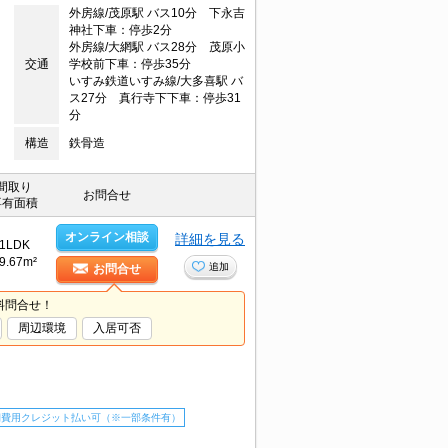
外房線/茂原駅 バス10分 下永吉
神社下車：停歩2分
外房線/大網駅 バス28分 茂原小
交通
学校前下車：停歩35分
いすみ鉄道いすみ線/大多喜駅 バ
ス27分 真行寺下下車：停歩31
分
構造
鉄骨造
間取り
お問合せ
専有面積
オンライン相談
詳細を見る
1LDK
9.67m²
追加
お問合せ
料問合せ！
周辺環境
入居可否
期費用クレジット払い可（※一部条件有）