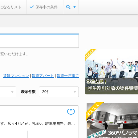
になるリスト
保存中の条件
ご覧いただけます。
賃貸マンション
|
賃貸アパート
|
賃貸一戸建て
表示件数
静かな環境でリモートワークにも安心。ファミリー層に人気の落ち着いたエリアです。広々47.54㎡。礼金0。駐車場無料。最新の空室状況はお気軽にお問い合わせ下さい。エンジョイプラン加入要1,500円/月。