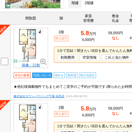
階建
2階建
家賃
敷金
間取図
階
管理費
礼金
5.8
1階
58,000円
万円
なし
4
即入居可
4,000円
1分で完結！聞きたい項目を選んでかんたん無
初期費用
空室情報
これと似た物件
画像：22枚
本日の新着
写真いろいろ
南向き
角部屋
独立洗面台
株式会社タウンハウジング千葉 稲毛店
(043-290-8070)
5.8
1階
58,000円
万円
なし
4
即入居可
4,000円
1分で完結！聞きたい項目を選んでかんたん無