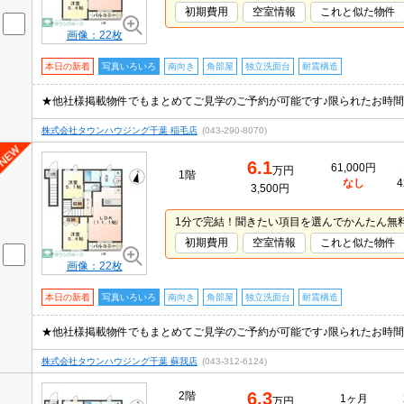
初期費用
空室情報
これと似た物件
画像：22枚
本日の新着
写真いろいろ
南向き
角部屋
独立洗面台
耐震構造
株式会社タウンハウジング千葉 稲毛店
(043-290-8070)
6.1
61,000円
万円
1階
なし
4
3,500円
1分で完結！聞きたい項目を選んでかんたん無
初期費用
空室情報
これと似た物件
画像：22枚
本日の新着
写真いろいろ
南向き
角部屋
独立洗面台
耐震構造
株式会社タウンハウジング千葉 蘇我店
(043-312-6124)
6.3
2階
1ヶ月
万円