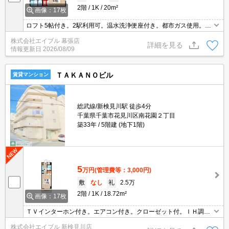
2階
1K
20m²
画像：17枚
ロフト5帖付き。2駅利用可。温水洗浄便座付き。都市ガス使用。バ
ス・トイレ別。仲介手数料家賃の55%。
株式会社エイブル 幕張店
詳細を見る
情報更新日
2026/08/09
ＴＡＫＡＮＯビル
賃貸マンション
総武線/新検見川駅 徒歩4分
千葉県千葉市花見川区南花園２丁目
築33年
5階建 (地下1階)
5
万円
(管理費等：3,000円)
敷
なし
礼
2.5万
2階
1K
18.72m²
画像：17枚
ＴＶインターホン付き。エアコン付き。クローゼット付。ＩＨ調理
器付き。駅まで徒歩5分圏内!。買い物便利。スーパーへ150m。コン
株式会社エイブル 新検見川店
ビニへ150m。都市ガス使用。鉄筋コンクリート造。仲介手数料家