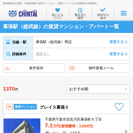
幕張駅周辺の賃貸・不動産情報で賃貸マンション・賃貸アパートなど賃貸物件の部屋探し
お部屋を探す
気になる
最近見た
保存中の
リスト
物件
条件
沿線・駅から
幕張駅（総武線）の賃貸マンション・アパート一覧
住所から
家賃相場から
幕張駅（総武線）周辺
変更する
沿線・駅
通勤通学時間から
詳細条件
指定なし
変更する
物件特集から
条件保存
物件新着メール
不動産会社から
TOP
1370
件
グレイス幕張Ⅱ
PR
賃貸マンション
千葉県千葉市花見川区幕張町６丁目
7.1
万円
(管理費等：3,000円)