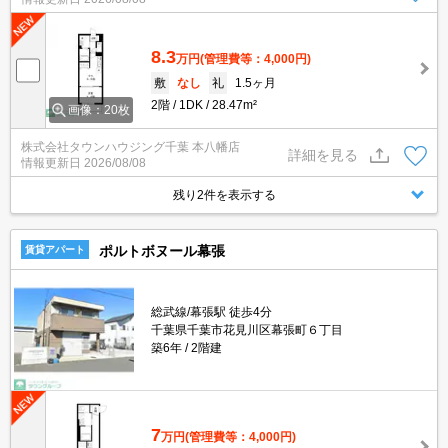
8.3
万円
(管理費等：4,000円)
敷
なし
礼
1.5ヶ月
2階
1DK
28.47m²
画像：20枚
株式会社タウンハウジング千葉 本八幡店
詳細を見る
情報更新日
2026/08/08
残り2件を表示する
ポルトボヌール幕張
賃貸アパート
総武線/幕張駅 徒歩4分
千葉県千葉市花見川区幕張町６丁目
築6年
2階建
7
万円
(管理費等：4,000円)