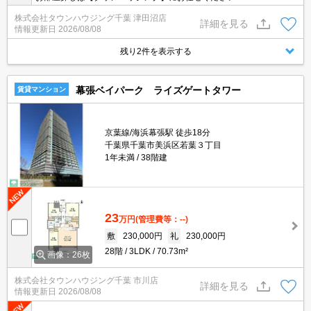
株式会社タウンハウジング千葉 津田沼店
詳細を見る
情報更新日
2026/08/08
残り2件を表示する
幕張ベイパーク ライズゲートタワー
賃貸マンション
京葉線/海浜幕張駅 徒歩18分
千葉県千葉市美浜区若葉３丁目
1年未満
38階建
23
万円
(管理費等：--)
敷
230,000円
礼
230,000円
28階
3LDK
70.73m²
画像：26枚
株式会社タウンハウジング千葉 市川店
詳細を見る
情報更新日
2026/08/08