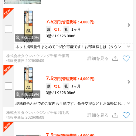
7.5
万円
(管理費等：4,000円)
敷
なし
礼
1ヶ月
3階
1K
26.08m²
画像：19枚
ネット掲載物件まとめてご紹介可能です！お部屋探しは【タウンハ
ウジング】にお任せください！※オンライン内見・現地待ち合わせ
株式会社タウンハウジング千葉 千葉店
は事前にご相談ください。
詳細を見る
情報更新日
2026/08/09
7.5
万円
(管理費等：4,000円)
敷
なし
礼
1ヶ月
3階
1K
26.08m²
画像：19枚
現地待合わせでのご案内も可能です。条件交渉などもお気軽にお問
合せ下さい。
株式会社タウンハウジング千葉 稲毛店
詳細を見る
情報更新日
2026/08/09
7.5
万円
(管理費等：4,000円)