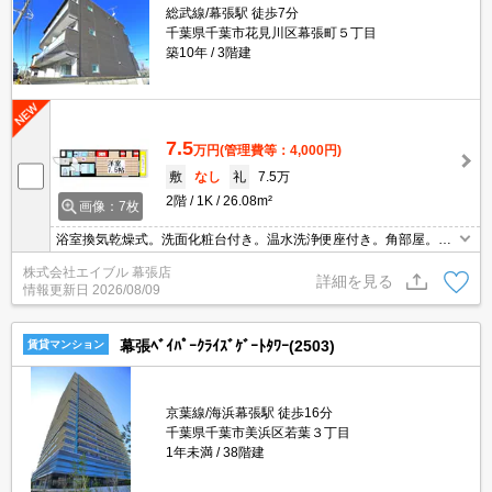
総武線/幕張駅 徒歩7分
千葉県千葉市花見川区幕張町５丁目
築10年
3階建
7.5
万円
(管理費等：4,000円)
敷
なし
礼
7.5万
2階
1K
26.08m²
画像：7枚
浴室換気乾燥式。洗面化粧台付き。温水洗浄便座付き。角部屋。仲
介手数料家賃の55%。
株式会社エイブル 幕張店
詳細を見る
情報更新日
2026/08/09
幕張ﾍﾞｲﾊﾟｰｸﾗｲｽﾞｹﾞｰﾄﾀﾜｰ(2503)
賃貸マンション
京葉線/海浜幕張駅 徒歩16分
千葉県千葉市美浜区若葉３丁目
1年未満
38階建