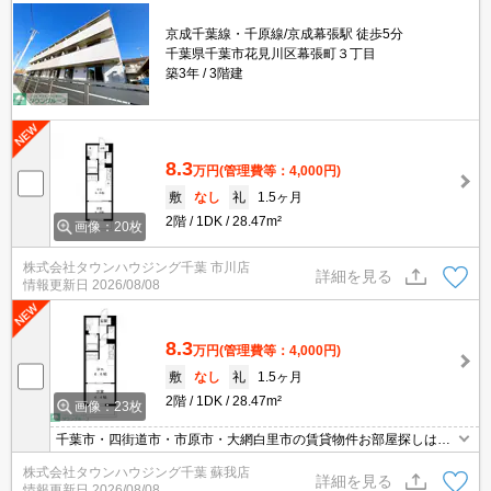
京成千葉線・千原線/京成幕張駅 徒歩5分
千葉県千葉市花見川区幕張町３丁目
築3年
3階建
8.3
万円
(管理費等：4,000円)
敷
なし
礼
1.5ヶ月
2階
1DK
28.47m²
画像：20枚
株式会社タウンハウジング千葉 市川店
詳細を見る
情報更新日
2026/08/08
8.3
万円
(管理費等：4,000円)
敷
なし
礼
1.5ヶ月
2階
1DK
28.47m²
画像：23枚
千葉市・四街道市・市原市・大網白里市の賃貸物件お部屋探しはタ
ウンハウジング稲毛店にお任せ下さい！０４３－２９０－８０７０
株式会社タウンハウジング千葉 蘇我店
詳細を見る
情報更新日
2026/08/08