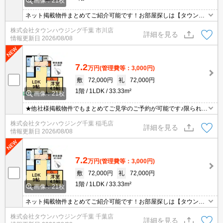
画像：21枚
ネット掲載物件まとめてご紹介可能です！お部屋探しは【タウンハ
ウジング】にお任せください！※オンライン内見・現地待ち合わせ
株式会社タウンハウジング千葉 市川店
は事前にご相談ください。
詳細を見る
情報更新日
2026/08/08
7.2
万円
(管理費等：3,000円)
敷
72,000円
礼
72,000円
1階
1LDK
33.33m²
画像：21枚
★他社様掲載物件でもまとめてご見学のご予約が可能です♪限られた
お時間の中で効率よくお部屋探しができるようにお手伝いさせてい
株式会社タウンハウジング千葉 稲毛店
ただきます！お気軽にお問合せ下さい♪
詳細を見る
情報更新日
2026/08/08
7.2
万円
(管理費等：3,000円)
敷
72,000円
礼
72,000円
1階
1LDK
33.33m²
画像：21枚
ネット掲載物件まとめてご紹介可能です！お部屋探しは【タウンハ
ウジング】にお任せください！※オンライン内見・現地待ち合わせ
株式会社タウンハウジング千葉 千葉店
は事前にご相談ください。
詳細を見る