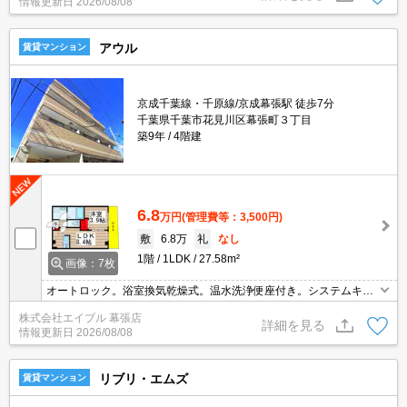
情報更新日
2026/08/08
温水洗浄便座付き。
アウル
賃貸マンション
京成千葉線・千原線/京成幕張駅 徒歩7分
千葉県千葉市花見川区幕張町３丁目
築9年
4階建
6.8
万円
(管理費等：3,500円)
敷
6.8万
礼
なし
1階
1LDK
27.58m²
画像：7枚
オートロック。浴室換気乾燥式。温水洗浄便座付き。システムキッ
チン。エアコン付き。
株式会社エイブル 幕張店
詳細を見る
情報更新日
2026/08/08
リブリ・エムズ
賃貸マンション