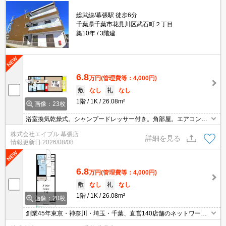
総武線/幕張駅 徒歩6分
千葉県千葉市花見川区武石町２丁目
築10年
3階建
6.8
万円
(管理費等：4,000円)
敷
なし
礼
なし
1階
1K
26.08m²
画像：23枚
浴室換気乾燥式。シャンプードレッサー付き。角部屋。エアコン付
き。都市ガス使用。仲介手数料家賃の55%。
株式会社エイブル 幕張店
詳細を見る
情報更新日
2026/08/08
6.8
万円
(管理費等：4,000円)
敷
なし
礼
なし
1階
1K
26.08m²
画像：20枚
創業45年東京・神奈川・埼玉・千葉、直営140店舗のネットワーク
でお部屋探しをサポートするタウンハウジング。お部屋探しは【タ