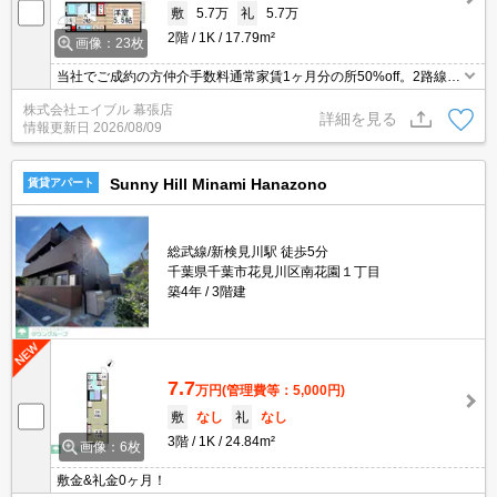
敷
5.7万
礼
5.7万
2階
1K
17.79m²
画像：23枚
当社でご成約の方仲介手数料通常家賃1ヶ月分の所50%off。2路線2
駅利用可能で都心へのアクセス良好。経済的な都市ガス使用。イン
株式会社エイブル 幕張店
ターネット無料。引越指定業者あり。
詳細を見る
情報更新日
2026/08/09
Sunny Hill Minami Hanazono
賃貸アパート
総武線/新検見川駅 徒歩5分
千葉県千葉市花見川区南花園１丁目
築4年
3階建
7.7
万円
(管理費等：5,000円)
敷
なし
礼
なし
3階
1K
24.84m²
画像：6枚
敷金&礼金0ヶ月！