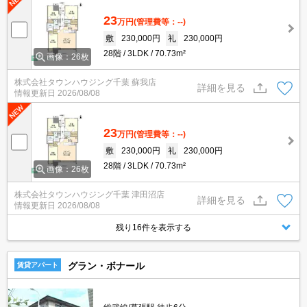
23
万円
(管理費等：--)
敷
230,000円
礼
230,000円
28階
3LDK
70.73m²
画像：26枚
株式会社タウンハウジング千葉 蘇我店
詳細を見る
情報更新日
2026/08/08
23
万円
(管理費等：--)
敷
230,000円
礼
230,000円
28階
3LDK
70.73m²
画像：26枚
株式会社タウンハウジング千葉 津田沼店
詳細を見る
情報更新日
2026/08/08
残り16件を表示する
グラン・ボナール
賃貸アパート