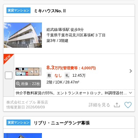
ミキハウスNo.Ⅱ
賃貸マンション
総武線/幕張駅 徒歩9分
千葉県千葉市花見川区幕張町３丁目
築3年
3階建
8.3
万円
(管理費等：4,000円)
敷
なし
礼
12.45万
2階
1DK
28.47m²
画像：22枚
仲介手数料家賃の55%。エントランスオートロック。IH調理器付
き。浴室乾燥機付。追い焚き機能付きバス。TVインターホン付き。
株式会社エイブル 幕張店
インターネット無料。
詳細を見る
情報更新日
2026/08/09
リブリ・ニューグランデ幕張
賃貸マンション