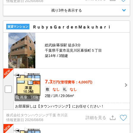
情報更新日
2026/08/08
残り3件を表示する
ＲｕｂｙｓＧａｒｄｅｎＭａｋｕｈａｒｉ
賃貸マンション
総武線/幕張駅 徒歩3分
千葉県千葉市花見川区幕張町５丁目
築14年
3階建
7.3
万円
(管理費等：4,000円)
敷
なし
礼
なし
2階
1R
29.06m²
画像：16枚
お部屋探しは【タウンハウジング】にお任せください！
株式会社タウンハウジング千葉 市川店
詳細を見る
情報更新日
2026/08/08