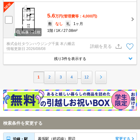
5.6
万円
(管理費等：4,000円)
敷
なし
礼
1ヶ月
1階
1K
27.08m²
画像：21枚
株式会社タウンハウジング千葉 本八幡店
詳細を見る
情報更新日
2026/08/08
残り3件を表示する
1
2
3
4
12
…
検索条件を変更する
幕張駅（総武線）周辺
変更する
沿線・駅