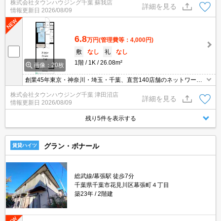
株式会社タウンハウジング千葉 蘇我店
ウンハウジング】にお任せ下さい！
詳細を見る
情報更新日
2026/08/09
6.8
万円
(管理費等：4,000円)
敷
なし
礼
なし
1階
1K
26.08m²
画像：20枚
創業45年東京・神奈川・埼玉・千葉、直営140店舗のネットワーク
でお部屋探しをサポートするタウンハウジング。お部屋探しは【タ
株式会社タウンハウジング千葉 津田沼店
ウンハウジング】にお任せ下さい！
詳細を見る
情報更新日
2026/08/09
残り5件を表示する
グラン・ボナール
賃貸ハイツ
総武線/幕張駅 徒歩7分
千葉県千葉市花見川区幕張町４丁目
築23年
2階建