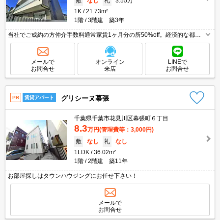
敷
なし
礼
3.55万
1K
21.73m²
1階
3階建 築3年
当社でご成約の方仲介手数料通常家賃1ヶ月分の所50%off。経済的な都市
ガス使用。駅まで徒歩5分圏内!。リブリクラブ加入要(初回7,700円、2,200
円/月)。インターネット無料。
メールで
オンライン
LINEで
お問合せ
来店
お問合せ
グリシーヌ幕張
PR
賃貸アパート
千葉県千葉市花見川区幕張町６丁目
8.3
万円
(管理費等：3,000円)
敷
なし
礼
なし
1LDK
36.02m²
1階
2階建 築11年
お部屋探しはタウンハウジングにお任せ下さい！
メールで
お問合せ