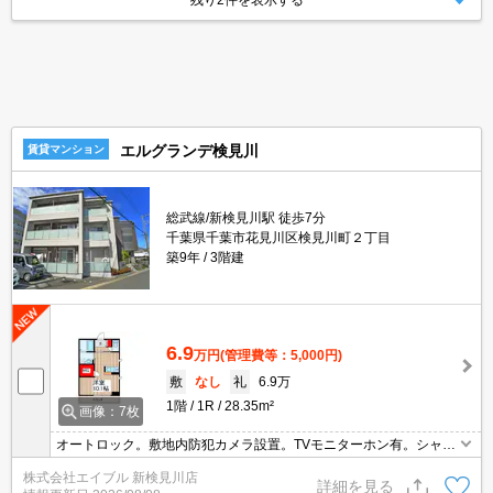
残り2件を表示する
エルグランデ検見川
賃貸マンション
総武線/新検見川駅 徒歩7分
千葉県千葉市花見川区検見川町２丁目
築9年
3階建
6.9
万円
(管理費等：5,000円)
敷
なし
礼
6.9万
1階
1R
28.35m²
画像：7枚
オートロック。敷地内防犯カメラ設置。TVモニターホン有。シャッ
ター雨戸付き。都市ガス使用。室内洗濯機置場。宅配ボックスあ
株式会社エイブル 新検見川店
り。24時間ゴミ出し可。バス・トイレ別。追い焚き機能付きバス。
詳細を見る