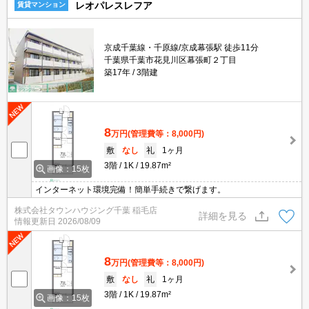
レオパレスレフア
賃貸マンション
京成千葉線・千原線/京成幕張駅 徒歩11分
千葉県千葉市花見川区幕張町２丁目
築17年
3階建
8
万円
(管理費等：8,000円)
敷
なし
礼
1ヶ月
3階
1K
19.87m²
画像：15枚
インターネット環境完備！簡単手続きで繋げます。
株式会社タウンハウジング千葉 稲毛店
詳細を見る
情報更新日
2026/08/09
8
万円
(管理費等：8,000円)
敷
なし
礼
1ヶ月
3階
1K
19.87m²
画像：15枚