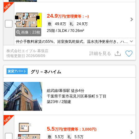
24.9
万円
(管理費等：--)
敷
49.8万
礼
24.9万
25階
3LDK
70.26m²
画像：23枚
仲介手数料家賃の55%。浴室換気乾燥式。温水洗浄便座付き。ハイ
グレードマンション。居室内禁煙(ベランダ含)※電子タバコも不
株式会社エイブル 幕張店
可。食器洗浄機付き。
詳細を見る
情報更新日
2026/08/09
グリ－ネハイム
賃貸アパート
総武線/幕張駅 徒歩4分
千葉県千葉市花見川区幕張町５丁目
築23年
2階建
5.5
万円
(管理費等：3,000円)
敷
5.5万
礼
5.5万