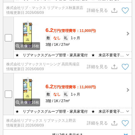
約・鍵ポスト渡し ★ ポケットWi-Fi50/G/月無料貸出、テレビ、洗
株式会社リブ・マックス リブマックス秋葉原店
濯機（設置不可物件無し）、冷蔵庫、電子レンジ、掃除機、エアコ
詳細を見る
情報更新日
2026/08/09
ン・照明・ベット・机・イス・カーテンなどの家具・家電付き。家
具家電撤去相談（実費負担）
6.2
万円
(管理費等：11,000円)
敷
なし
礼
1ヶ月
3階
1K
27m²
画像：16枚
★ リブマックスグループ管理・家具家電付 ★ 来店不要電子契
約・鍵ポスト渡し ★ ポケットWi-Fi50/G/月無料貸出、テレビ、洗
株式会社リブマックスリーシング 高田馬場店
濯機（設置不可物件無し）、冷蔵庫、電子レンジ、掃除機、エアコ
詳細を見る
情報更新日
2026/08/09
ン・照明・ベット・机・イス・カーテンなどの家具・家電付き。家
具家電撤去相談（実費負担）
6.2
万円
(管理費等：11,000円)
敷
なし
礼
1ヶ月
3階
1K
27m²
画像：16枚
★ リブマックスグループ管理・家具家電付 ★ 来店不要電子契
約・鍵ポスト渡し ★ ポケットWi-Fi50/G/月無料貸出、テレビ、洗
株式会社リブマックス リブマックス上野店
濯機（設置不可物件無し）、冷蔵庫、電子レンジ、掃除機、エアコ
詳細を見る
情報更新日
2026/08/09
ン・照明・ベット・机・イス・カーテンなどの家具・家電付き。家
具家電撤去相談（実費負担）