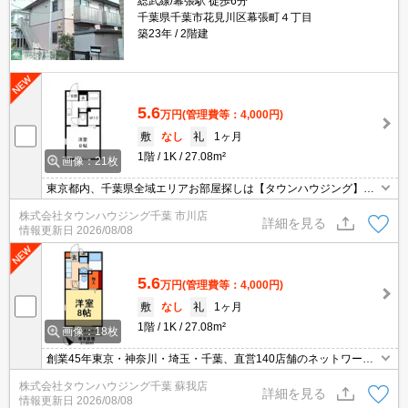
総武線/幕張駅 徒歩6分
千葉県千葉市花見川区幕張町４丁目
築23年
2階建
5.6
万円
(管理費等：4,000円)
敷
なし
礼
1ヶ月
1階
1K
27.08m²
画像：21枚
東京都内、千葉県全域エリアお部屋探しは【タウンハウジング】に
お任せください！オンラインでご相談・ご見学・ご契約お手続きも
株式会社タウンハウジング千葉 市川店
ご対応可能です。
詳細を見る
情報更新日
2026/08/08
5.6
万円
(管理費等：4,000円)
敷
なし
礼
1ヶ月
1階
1K
27.08m²
画像：18枚
創業45年東京・神奈川・埼玉・千葉、直営140店舗のネットワーク
でお部屋探しをサポートするタウンハウジング。お部屋探しは【タ
株式会社タウンハウジング千葉 蘇我店
ウンハウジング】にお任せ下さい！
詳細を見る
情報更新日
2026/08/08