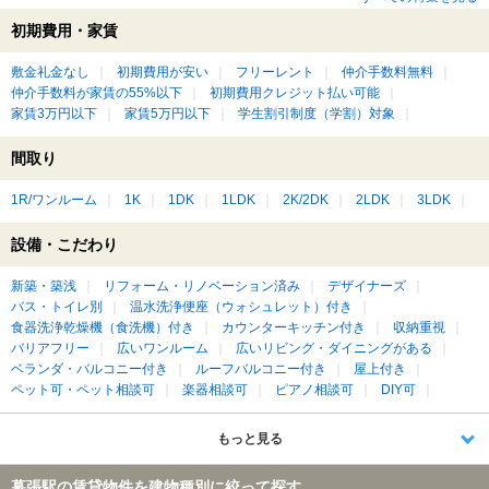
初期費用・家賃
敷金礼金なし
初期費用が安い
フリーレント
仲介手数料無料
仲介手数料が家賃の55%以下
初期費用クレジット払い可能
家賃3万円以下
家賃5万円以下
学生割引制度（学割）対象
間取り
1R/ワンルーム
1K
1DK
1LDK
2K/2DK
2LDK
3LDK
設備・こだわり
新築・築浅
リフォーム・リノベーション済み
デザイナーズ
バス・トイレ別
温水洗浄便座（ウォシュレット）付き
食器洗浄乾燥機（食洗機）付き
カウンターキッチン付き
収納重視
バリアフリー
広いワンルーム
広いリビング・ダイニングがある
ベランダ・バルコニー付き
ルーフバルコニー付き
屋上付き
ペット可・ペット相談可
楽器相談可
ピアノ相談可
DIY可
もっと見る
幕張駅の賃貸物件を建物種別に絞って探す