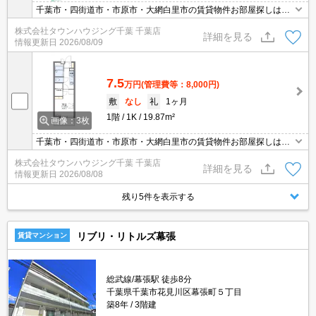
千葉市・四街道市・市原市・大網白里市の賃貸物件お部屋探しはタ
ウンハウジング稲毛店にお任せ下さい！
株式会社タウンハウジング千葉 千葉店
詳細を見る
情報更新日
2026/08/09
7.5
万円
(管理費等：8,000円)
敷
なし
礼
1ヶ月
1階
1K
19.87m²
画像：3枚
千葉市・四街道市・市原市・大網白里市の賃貸物件お部屋探しはタ
ウンハウジング稲毛店にお任せ下さい！
株式会社タウンハウジング千葉 千葉店
詳細を見る
情報更新日
2026/08/08
残り5件を表示する
リブリ・リトルズ幕張
賃貸マンション
総武線/幕張駅 徒歩8分
千葉県千葉市花見川区幕張町５丁目
築8年
3階建