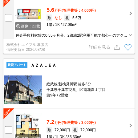
5.6
万円
(管理費等：4,000円)
敷
なし
礼
5.6万
1階
1K
27.08m²
画像：22枚
仲介手数料家賃の0.55ヶ月分。2路線2駅利用可能で都心へのアクセ
ス良好。閑静な住宅街。デジタルロックキー対応。敷地内防犯カメ
株式会社エイブル 幕張店
ラ設置。エイブル女子割で仲介手数料家賃の0.55ヶ月分より10％Ｏ
詳細を見る
情報更新日
2026/08/08
ＦＦ。
ＡＺＡＬＥＡ
賃貸アパート
総武線/新検見川駅 徒歩3分
千葉県千葉市花見川区南花園１丁目
築9年
2階建
7.2
万円
(管理費等：3,000円)
敷
72,000円
礼
72,000円
1階
1LDK
33.33m²