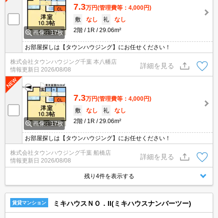
7.3
万円
(管理費等：4,000円)
敷
なし
礼
なし
2階
1R
29.06m²
画像：17枚
お部屋探しは【タウンハウジング】にお任せください！
株式会社タウンハウジング千葉 本八幡店
詳細を見る
情報更新日
2026/08/08
7.3
万円
(管理費等：4,000円)
敷
なし
礼
なし
2階
1R
29.06m²
画像：17枚
お部屋探しは【タウンハウジング】にお任せください！
株式会社タウンハウジング千葉 船橋店
詳細を見る
情報更新日
2026/08/08
残り4件を表示する
ミキハウスＮＯ．II(ミキハウスナンバーツー)
賃貸マンション