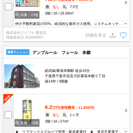
敷
なし
礼
7.5万
3階
1K
26.08m²
画像：23枚
仲介手数料家賃の55%。経済的な都市ガス使用。システムキッチ
ン。2口ガスコンロ付。浴室乾燥機付。インターネット接続料無
株式会社エイブル 幕張店
料。24時間セキュリティシステム。TVインターホン付き。当社オス
詳細を見る
情報更新日
2026/08/07
スメの物件。
アンプルール フェール 本郷
賃貸マンション
総武線/幕張本郷駅 徒歩10分
千葉県千葉市花見川区幕張本郷５丁目
築14年
3階建
6.2
万円
(管理費等：11,000円)
敷
なし
礼
1ヶ月
3階
1K
27m²
画像：16枚
★ リブマックスグループ管理・家具家電付 ★ 来店不要電子契