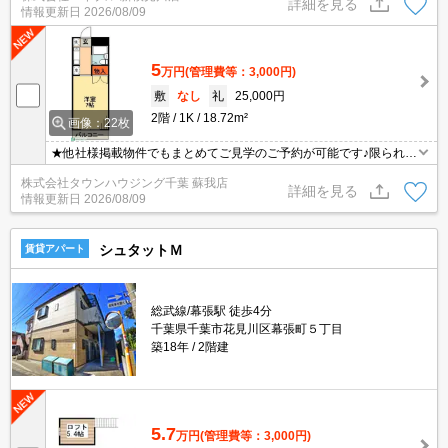
詳細を見る
情報更新日
2026/08/09
賃の55%。
5
万円
(管理費等：3,000円)
敷
なし
礼
25,000円
2階
1K
18.72m²
画像：22枚
★他社様掲載物件でもまとめてご見学のご予約が可能です♪限られた
お時間の中で効率よくお部屋探しができるようにお手伝いさせてい
株式会社タウンハウジング千葉 蘇我店
ただきます！お気軽にお問合せ下さい♪
詳細を見る
情報更新日
2026/08/09
シュタットＭ
賃貸アパート
総武線/幕張駅 徒歩4分
千葉県千葉市花見川区幕張町５丁目
築18年
2階建
5.7
万円
(管理費等：3,000円)