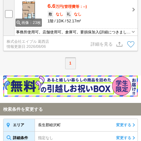
6.6
万円
(管理費等：--)
敷
なし
礼
なし
1階
1DK
52.17m²
画像：23枚
事務所使用可。店舗使用可。倉庫可。要損保加入(詳細につきまして
は店舗へお問合せください)。リフォーム内容は入居者様の意向を元
株式会社エイブル 葛西店
に決定。図面と現状が異なる場合は現状を優先します。引越指定業
詳細を見る
情報更新日
2026/08/06
者あり。
1
検索条件を変更する
長生郡睦沢町
変更する
エリア
詳細条件
指定なし
変更する