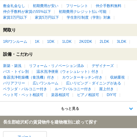
敷金礼金なし
初期費用が安い
フリーレント
仲介手数料無料
仲介手数料が家賃の55%以下
初期費用クレジット払い可能
家賃3万円以下
家賃5万円以下
学生割引制度（学割）対象
間取り
1R/ワンルーム
1K
1DK
1LDK
2K/2DK
2LDK
3LDK
設備・こだわり
新築・築浅
リフォーム・リノベーション済み
デザイナーズ
バス・トイレ別
温水洗浄便座（ウォシュレット）付き
食器洗浄乾燥機（食洗機）付き
カウンターキッチン付き
収納重視
バリアフリー
広いワンルーム
広いリビング・ダイニングがある
ベランダ・バルコニー付き
ルーフバルコニー付き
屋上付き
ペット可・ペット相談可
楽器相談可
ピアノ相談可
DIY可
もっと見る
長生郡睦沢町の賃貸物件を建物種別に絞って探す
アパート