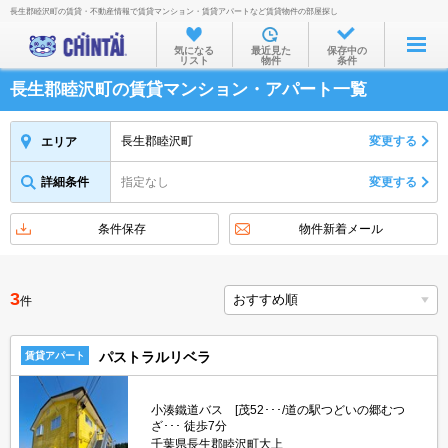
長生郡睦沢町の賃貸・不動産情報で賃貸マンション・賃貸アパートなど賃貸物件の部屋探し
お部屋を探す
気になる
最近見た
保存中の
リスト
物件
条件
沿線・駅から
長生郡睦沢町の賃貸マンション・アパート一覧
住所から
家賃相場から
長生郡睦沢町
変更する
エリア
通勤通学時間から
詳細条件
指定なし
変更する
物件特集から
条件保存
物件新着メール
不動産会社から
TOP
3
件
パストラルリベラ
賃貸アパート
小湊鐵道バス [茂52･･･/道の駅つどいの郷むつ
ざ･･･ 徒歩7分
千葉県長生郡睦沢町大上