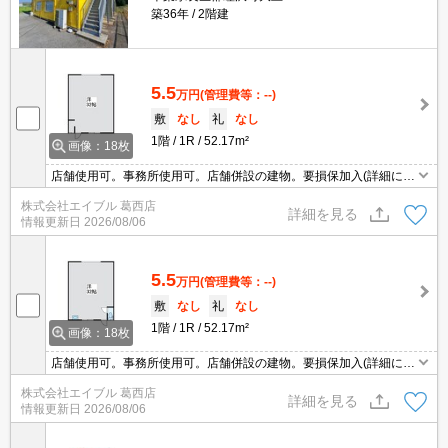
築36年
2階建
5.5
万円
(管理費等：--)
敷
なし
礼
なし
1階
1R
52.17m²
画像：18枚
店舗使用可。事務所使用可。店舗併設の建物。要損保加入(詳細につ
きましては店舗へお問合せください)。飲食業応相談。大通り面す。
株式会社エイブル 葛西店
図面と現状が異なる場合は現状を優先します。スケルトン渡し。引
詳細を見る
情報更新日
2026/08/06
越指定業者あり。
5.5
万円
(管理費等：--)
敷
なし
礼
なし
1階
1R
52.17m²
画像：18枚
店舗使用可。事務所使用可。店舗併設の建物。要損保加入(詳細につ
きましては店舗へお問合せください)。飲食業応相談。図面と現状が
株式会社エイブル 葛西店
異なる場合は現状を優先します。スケルトン渡し。引越指定業者あ
詳細を見る
情報更新日
2026/08/06
り。