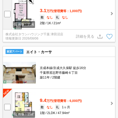
3.1
万円
(管理費等：1,000円)
敷
なし
礼
なし
2階
1K
21m²
画像：11枚
株式会社タウンハウジング千葉 津田沼店
詳細を見る
情報更新日
2026/08/06
エイト・カーサ
賃貸アパート
京成本線/京成大久保駅 徒歩16分
千葉県習志野市藤崎６丁目
築11年
2階建
9.4
万円
(管理費等：6,000円)
敷
なし
礼
1ヶ月
1階
2LDK
47.94m²
画像：15枚