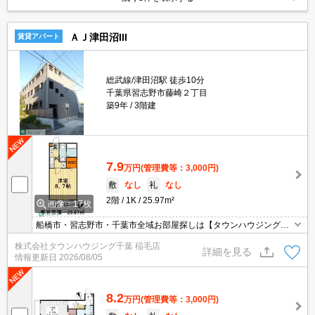
ＡＪ津田沼III
賃貸アパート
総武線/津田沼駅 徒歩10分
千葉県習志野市藤崎２丁目
築9年
3階建
7.9
万円
(管理費等：3,000円)
敷
なし
礼
なし
2階
1K
25.97m²
画像：17枚
船橋市・習志野市・千葉市全域お部屋探しは【タウンハウジング津
田沼店】にお任せください！
株式会社タウンハウジング千葉 稲毛店
詳細を見る
情報更新日
2026/08/05
8.2
万円
(管理費等：3,000円)