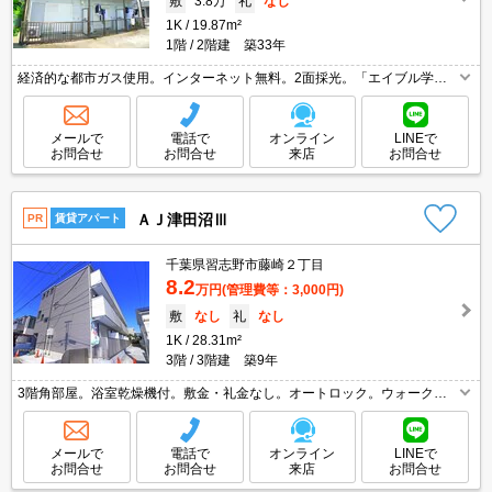
敷
3.8万
礼
なし
1K
19.87m²
1階
2階建 築33年
経済的な都市ガス使用。インターネット無料。2面採光。「エイブル学
割」で仲介手数料家賃の0.55ヶ月分より10％ＯＦＦ。魅力的な賃料。退去
時の清掃費実費。仲介手数料家賃の0.55ヵ月分。
メールで
電話で
オンライン
LINEで
お問合せ
お問合せ
来店
お問合せ
ＡＪ津田沼Ⅲ
PR
賃貸アパート
千葉県習志野市藤崎２丁目
8.2
万円
(管理費等：3,000円)
敷
なし
礼
なし
1K
28.31m²
3階
3階建 築9年
3階角部屋。浴室乾燥機付。敷金・礼金なし。オートロック。ウォークイ
ンクローゼット付き。敷地内防犯カメラ設置。浴室乾燥機付。イオンモー
ルへ600m。仲介手数料家賃の0.55ヵ月分。
メールで
電話で
オンライン
LINEで
お問合せ
お問合せ
来店
お問合せ