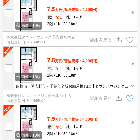
7.5
万円
(管理費等：4,000円)
敷
なし
礼
1ヶ月
2階
1K
31.18m²
画像：19枚
株式会社タウンハウジング千葉 西船橋店
詳細を見る
情報更新日
2026/08/01
7.5
万円
(管理費等：4,000円)
敷
なし
礼
1ヶ月
2階
1K
31.18m²
画像：18枚
船橋市・習志野市・千葉市全域お部屋探しは【タウンハウジング】
にお任せください！
株式会社タウンハウジング千葉 稲毛店
詳細を見る
情報更新日
2026/08/04
7.5
万円
(管理費等：4,000円)
敷
なし
礼
1ヶ月
2階
1K
31.18m²
画像：18枚