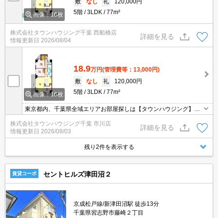
敷
なし
礼
120,000円
5階
3LDK
77m²
画像：16枚
株式会社タウンハウジング千葉 西船橋店
詳細を見る
情報更新日
2026/08/04
18.9
万円
(管理費等：13,000円)
敷
なし
礼
120,000円
5階
3LDK
77m²
画像：16枚
東京都内、千葉県全域エリアお部屋探しは【タウンハウジング】に
お任せください！オンラインでご相談・ご見学・ご契約お手続きも
株式会社タウンハウジング千葉 市川店
ご対応可能です。
詳細を見る
情報更新日
2026/08/03
残り2件を表示する
セントヒルズ津田沼２
賃貸コーポ
京成松戸線/新津田沼駅 徒歩13分
千葉県習志野市藤崎２丁目