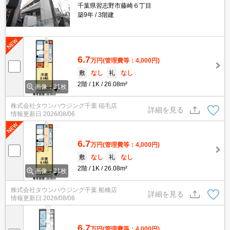
千葉県習志野市藤崎６丁目
築9年
3階建
6.7
万円
(管理費等：4,000円)
敷
なし
礼
なし
2階
1K
26.08m²
画像：21枚
株式会社タウンハウジング千葉 稲毛店
詳細を見る
情報更新日
2026/08/06
6.7
万円
(管理費等：4,000円)
敷
なし
礼
なし
2階
1K
26.08m²
画像：21枚
株式会社タウンハウジング千葉 船橋店
詳細を見る
情報更新日
2026/08/06
6.7
万円
(管理費等：4,000円)