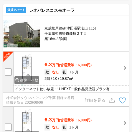
レオパレスコスモオーラ
賃貸アパート
京成松戸線/新津田沼駅 徒歩11分
千葉県習志野市藤崎２丁目
築16年
2階建
6.3
万円
(管理費等：6,000円)
敷
なし
礼
1ヶ月
2階
1K
19.87m²
画像：21枚
インターネット使い放題・U-NEXT一般作品見放題プラン有
株式会社タウンハウジング千葉 新鎌ヶ谷店
詳細を見る
情報更新日
2026/08/06
6.3
万円
(管理費等：6,000円)
敷
なし
礼
1ヶ月