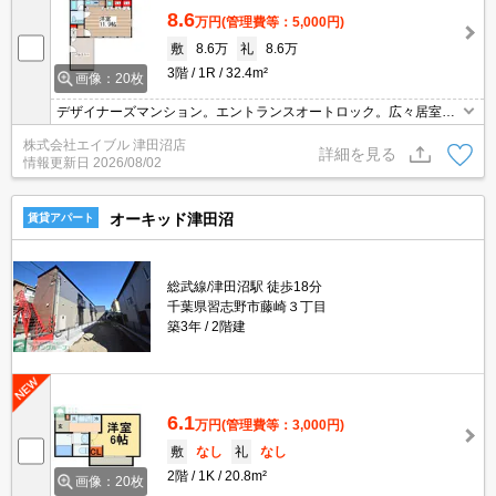
8.6
万円
(管理費等：5,000円)
敷
8.6万
礼
8.6万
3階
1R
32.4m²
画像：20枚
デザイナーズマンション。エントランスオートロック。広々居室11.
9帖。追焚給湯。経済的な都市ガス使用。経済的な都市ガス使用。
株式会社エイブル 津田沼店
鉄筋コンクリート造。久しぶりに空きました。退去時の清掃費実
詳細を見る
情報更新日
2026/08/02
費。
オーキッド津田沼
賃貸アパート
総武線/津田沼駅 徒歩18分
千葉県習志野市藤崎３丁目
築3年
2階建
6.1
万円
(管理費等：3,000円)
敷
なし
礼
なし
2階
1K
20.8m²
画像：20枚