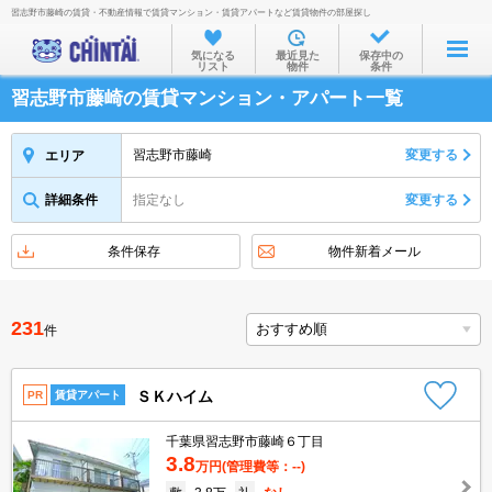
習志野市藤崎の賃貸・不動産情報で賃貸マンション・賃貸アパートなど賃貸物件の部屋探し
お部屋を探す
気になる
最近見た
保存中の
リスト
物件
条件
沿線・駅から
習志野市藤崎の賃貸マンション・アパート一覧
住所から
家賃相場から
習志野市藤崎
変更する
エリア
通勤通学時間から
詳細条件
指定なし
変更する
物件特集から
条件保存
物件新着メール
不動産会社から
TOP
231
件
ＳＫハイム
PR
賃貸アパート
千葉県習志野市藤崎６丁目
3.8
万円
(管理費等：--)