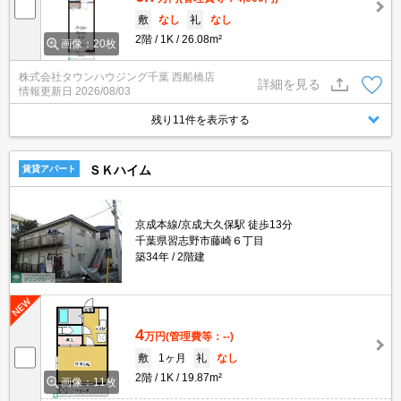
敷
なし
礼
なし
2階
1K
26.08m²
画像：20枚
株式会社タウンハウジング千葉 西船橋店
詳細を見る
情報更新日
2026/08/03
残り11件を表示する
ＳＫハイム
賃貸アパート
京成本線/京成大久保駅 徒歩13分
千葉県習志野市藤崎６丁目
築34年
2階建
4
万円
(管理費等：--)
敷
1ヶ月
礼
なし
2階
1K
19.87m²
画像：11枚