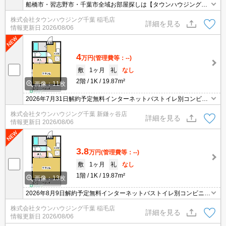
船橋市・習志野市・千葉市全域お部屋探しは【タウンハウジング】
にお任せください！
株式会社タウンハウジング千葉 稲毛店
詳細を見る
情報更新日
2026/08/06
4
万円
(管理費等：--)
敷
1ヶ月
礼
なし
2階
1K
19.87m²
画像：11枚
2026年7月31日解約予定無料インターネットバストイレ別コンビニ
1分バス停1分
株式会社タウンハウジング千葉 新鎌ヶ谷店
詳細を見る
情報更新日
2026/08/06
3.8
万円
(管理費等：--)
敷
1ヶ月
礼
なし
1階
1K
19.87m²
画像：13枚
2026年8月9日解約予定無料インターネットバストイレ別コンビニ1
分バス停1分
株式会社タウンハウジング千葉 稲毛店
詳細を見る
情報更新日
2026/08/06