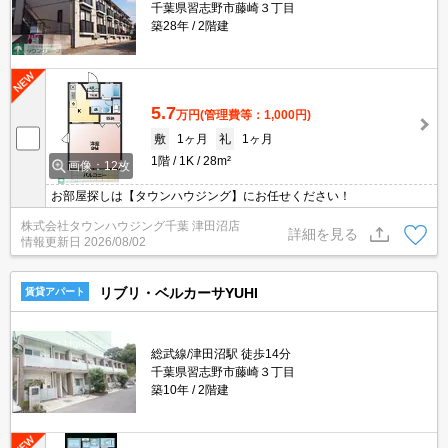
千葉県習志野市藤崎３丁目
築28年
2階建
5.7
万円
(管理費等：1,000円)
敷
1ヶ月
礼
1ヶ月
1階
1K
28m²
画像：12枚
お部屋探しは【タウンハウジング】にお任せください！
株式会社タウンハウジング千葉 津田沼店
詳細を見る
情報更新日
2026/08/02
リブリ・ベルカーサYUHI
賃貸アパート
総武線/津田沼駅 徒歩14分
千葉県習志野市藤崎３丁目
築10年
2階建