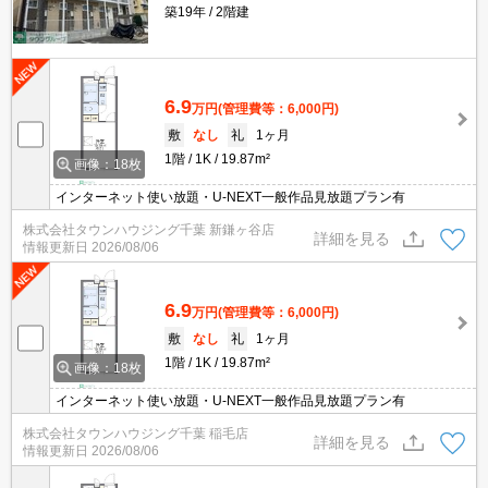
築19年
2階建
6.9
万円
(管理費等：6,000円)
敷
なし
礼
1ヶ月
1階
1K
19.87m²
画像：18枚
インターネット使い放題・U-NEXT一般作品見放題プラン有
株式会社タウンハウジング千葉 新鎌ヶ谷店
詳細を見る
情報更新日
2026/08/06
6.9
万円
(管理費等：6,000円)
敷
なし
礼
1ヶ月
1階
1K
19.87m²
画像：18枚
インターネット使い放題・U-NEXT一般作品見放題プラン有
株式会社タウンハウジング千葉 稲毛店
詳細を見る
情報更新日
2026/08/06