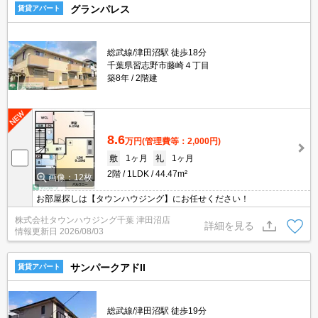
グランパレス
賃貸アパート
総武線/津田沼駅 徒歩18分
千葉県習志野市藤崎４丁目
築8年
2階建
8.6
万円
(管理費等：2,000円)
敷
1ヶ月
礼
1ヶ月
2階
1LDK
44.47m²
画像：12枚
お部屋探しは【タウンハウジング】にお任せください！
株式会社タウンハウジング千葉 津田沼店
詳細を見る
情報更新日
2026/08/03
サンパークアドII
賃貸アパート
総武線/津田沼駅 徒歩19分