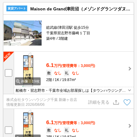
Maison de Grand津田沼（メゾンドグランツダヌマ）
賃貸アパート
総武線/津田沼駅 徒歩15分
千葉県習志野市藤崎１丁目
築4年
3階建
6.1
万円
(管理費等：3,000円)
敷
なし
礼
なし
2階
1K
19.87m²
画像：19枚
船橋市・習志野市・千葉市全域お部屋探しは【タウンハウジング】
にお任せください！
株式会社タウンハウジング千葉 新鎌ヶ谷店
詳細を見る
情報更新日
2026/08/06
6.1
万円
(管理費等：3,000円)
敷
なし
礼
なし
2階
1K
19.87m²