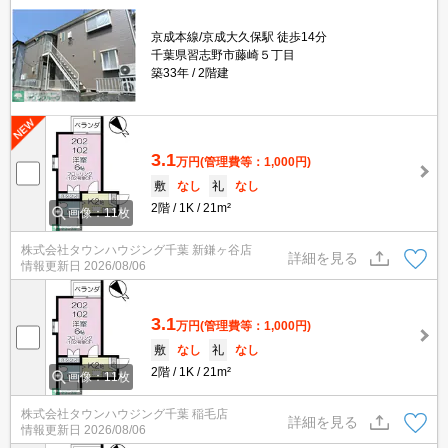
京成本線/京成大久保駅 徒歩14分
千葉県習志野市藤崎５丁目
築33年
2階建
3.1
万円
(管理費等：1,000円)
敷
なし
礼
なし
2階
1K
21m²
画像：11枚
株式会社タウンハウジング千葉 新鎌ヶ谷店
詳細を見る
情報更新日
2026/08/06
3.1
万円
(管理費等：1,000円)
敷
なし
礼
なし
2階
1K
21m²
画像：11枚
株式会社タウンハウジング千葉 稲毛店
詳細を見る
情報更新日
2026/08/06