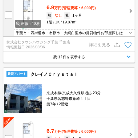
6.9
万円
(管理費等：6,000円)
敷
なし
礼
1ヶ月
1階
1K
19.87m²
画像：18枚
千葉市・四街道市・市原市・大網白里市の賃貸物件お部屋探しはタ
ウンハウジング稲毛店にお任せ下さい！
株式会社タウンハウジング千葉 千葉店
詳細を見る
情報更新日
2026/08/06
残り1件を表示する
クレイノＣｒｙｓｔａｌ
賃貸アパート
京成本線/京成大久保駅 徒歩23分
千葉県習志野市藤崎４丁目
築7年
2階建
6.7
万円
(管理費等：6,000円)