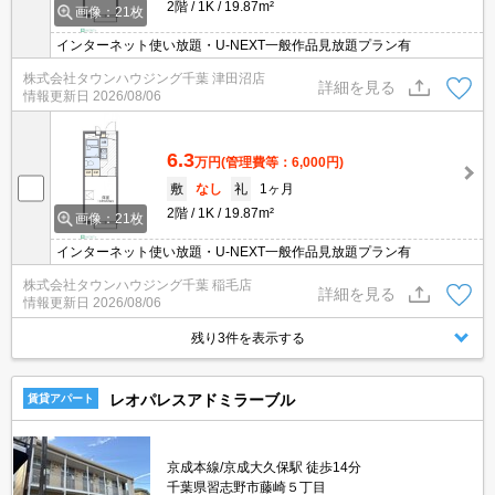
2階
1K
19.87m²
画像：21枚
インターネット使い放題・U-NEXT一般作品見放題プラン有
株式会社タウンハウジング千葉 津田沼店
詳細を見る
情報更新日
2026/08/06
6.3
万円
(管理費等：6,000円)
敷
なし
礼
1ヶ月
2階
1K
19.87m²
画像：21枚
インターネット使い放題・U-NEXT一般作品見放題プラン有
株式会社タウンハウジング千葉 稲毛店
詳細を見る
情報更新日
2026/08/06
残り3件を表示する
レオパレスアドミラーブル
賃貸アパート
京成本線/京成大久保駅 徒歩14分
千葉県習志野市藤崎５丁目