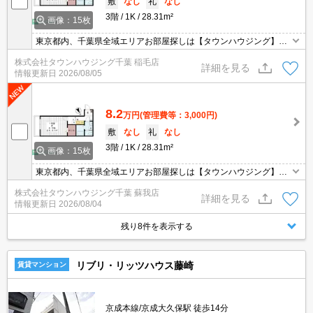
敷
なし
礼
なし
3階
1K
28.31m²
画像：15枚
東京都内、千葉県全域エリアお部屋探しは【タウンハウジング】に
お任せください！オンラインでご相談・ご見学・ご契約お手続きも
株式会社タウンハウジング千葉 稲毛店
ご対応可能です。
詳細を見る
情報更新日
2026/08/05
8.2
万円
(管理費等：3,000円)
敷
なし
礼
なし
3階
1K
28.31m²
画像：15枚
東京都内、千葉県全域エリアお部屋探しは【タウンハウジング】に
お任せください！オンラインでご相談・ご見学・ご契約お手続きも
株式会社タウンハウジング千葉 蘇我店
ご対応可能です。
詳細を見る
情報更新日
2026/08/04
残り8件を表示する
リブリ・リッツハウス藤崎
賃貸マンション
京成本線/京成大久保駅 徒歩14分