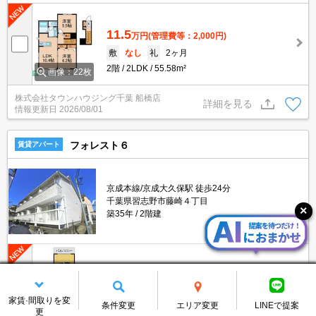
11.5
万円
(管理費等：2,000円)
敷
なし
礼
2ヶ月
2階
2LDK
55.58m²
画像：22枚
株式会社タウンハウジング千葉 船橋店
詳細を見る
情報更新日
2026/08/01
フォレスト６
賃貸アパート
京成本線/京成大久保駅 徒歩24分
千葉県習志野市藤崎４丁目
築35年
2階建
4.3
万円
(管理費等：2,000円)
敷
1ヶ月
礼
なし
家賃·間取りを変
条件変更
エリア変更
LINEで提案
1階
1DK
29.09m²
更
画像：16枚