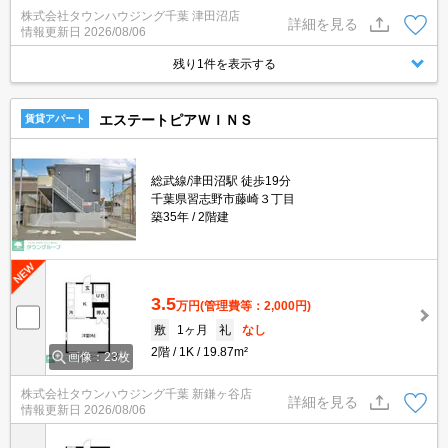
株式会社タウンハウジング千葉 津田沼店
詳細を見る
情報更新日
2026/08/06
残り1件を表示する
エステートピアＷＩＮＳ
賃貸アパート
総武線/津田沼駅 徒歩19分
千葉県習志野市藤崎３丁目
築35年
2階建
3.5
万円
(管理費等：2,000円)
敷
1ヶ月
礼
なし
2階
1K
19.87m²
画像：23枚
株式会社タウンハウジング千葉 新鎌ヶ谷店
詳細を見る
情報更新日
2026/08/06