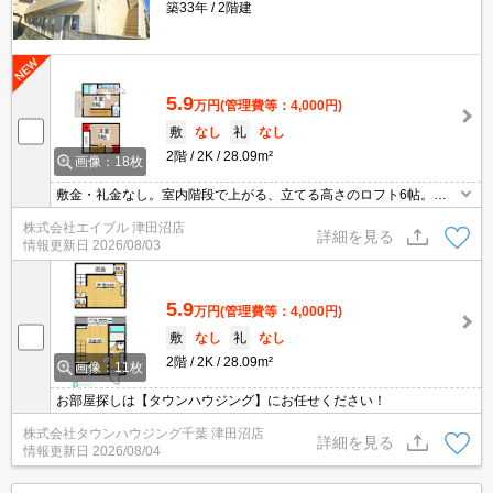
築33年
2階建
5.9
万円
(管理費等：4,000円)
敷
なし
礼
なし
2階
2K
28.09m²
画像：18枚
敷金・礼金なし。室内階段で上がる、立てる高さのロフト6帖。南
向きで日当り良好。仲介手数料家賃の55%。駐輪場は2年契約、2,0
株式会社エイブル 津田沼店
00円。
詳細を見る
情報更新日
2026/08/03
5.9
万円
(管理費等：4,000円)
敷
なし
礼
なし
2階
2K
28.09m²
画像：11枚
お部屋探しは【タウンハウジング】にお任せください！
株式会社タウンハウジング千葉 津田沼店
詳細を見る
情報更新日
2026/08/04