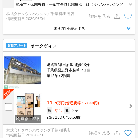
船橋市・習志野市・千葉市全域お部屋探しは【タウンハウジング】
にお任せください！
株式会社タウンハウジング千葉 津田沼店
詳細を見る
情報更新日
2026/08/04
残り2件を表示する
オークヴィレ
賃貸アパート
総武線/津田沼駅 徒歩13分
千葉県習志野市藤崎２丁目
築12年
2階建
11.5
万円
(管理費等：2,000円)
敷
なし
礼
2ヶ月
2階
2LDK
55.58m²
画像：22枚
株式会社タウンハウジング千葉 稲毛店
詳細を見る
情報更新日
2026/08/01