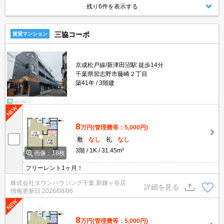
残り6件を表示する
三協コーポ
賃貸マンション
京成松戸線/新津田沼駅 徒歩14分
千葉県習志野市藤崎２丁目
築41年
3階建
8
万円
(管理費等：5,000円)
敷
なし
礼
なし
3階
1K
31.45m²
画像：18枚
フリーレント1ヶ月！
株式会社タウンハウジング千葉 新鎌ヶ谷店
詳細を見る
情報更新日
2026/08/06
8
万円
(管理費等：5,000円)