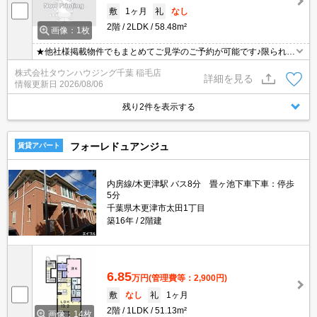
敷
1ヶ月
礼
なし
2階
2LDK
58.48m²
画像：1枚
★他社様掲載物件でもまとめてご見学のご予約が可能です♪限られた
お時間の中で効率よくお部屋探しができるようにお手伝いさせてい
株式会社タウンハウジング千葉 稲毛店
ただきます！お気軽にお問合せ下さい♪
詳細を見る
情報更新日
2026/08/06
残り2件を表示する
フォーレドュアンジュ
賃貸アパート
内房線/木更津駅 バス8分 畳ヶ池下車下車：停歩
5分
千葉県木更津市太田1丁目
築16年
2階建
6.85
万円
(管理費等：2,900円)
敷
なし
礼
1ヶ月
2階
1LDK
51.13m²
画像：14枚