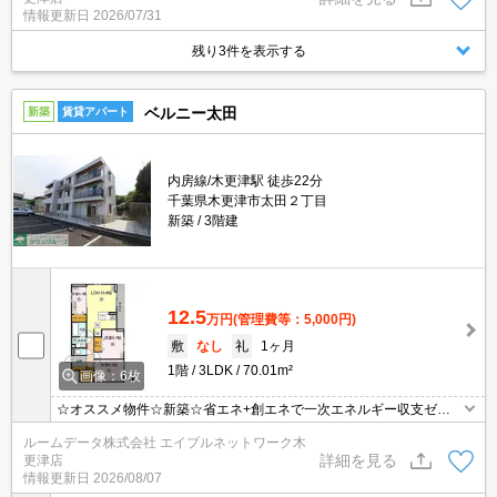
木更津店０４３８(２０)２２０８へGO！(^^♪
情報更新日
2026/07/31
残り3件を表示する
ベルニー太田
新築
賃貸アパート
内房線/木更津駅 徒歩22分
千葉県木更津市太田２丁目
新築
3階建
12.5
万円
(管理費等：5,000円)
敷
なし
礼
1ヶ月
1階
3LDK
70.01m²
画像：6枚
☆オススメ物件☆新築☆省エネ+創エネで一次エネルギー収支ゼロ
を目指すZEH-M物件！ペット飼養可（小型犬または猫2匹まで）！
ルームデータ株式会社 エイブルネットワーク木
全室エアコン☆タッチレス水栓☆エアイー導入☆宅配BOXあり☆お
詳細を見る
更津店
部屋探しは☆仲介実績！賃貸物件取扱数！最大手のエイブルネット
情報更新日
2026/08/07
ワーク木更津店0438(20)2208へGO！(^^♪