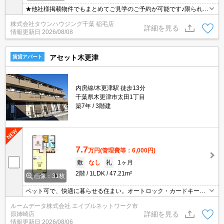
★他社様掲載物件でもまとめてご見学のご予約が可能です♪限られた
お時間の中で効率よくお部屋探しができるようにお手伝いさせてい
株式会社タウンハウジング千葉 稲毛店
ただきます！お気軽にお問合せ下さい♪
詳細を見る
情報更新日
2026/08/08
アセット木更津
賃貸アパート
内房線/木更津駅 徒歩13分
千葉県木更津市太田1丁目
築7年
3階建
7.7
万円
(管理費等：6,000円)
敷
なし
礼
1ヶ月
2階
1LDK
47.21m²
画像：31枚
ペット可で、快適に暮らせる住まい。オートロック・カードキー・
防犯カメラでセキュリティも万全です。追い焚き給湯の一坪風呂で
ルームデータ株式会社 エイブルネットワーク市
ゆったりリラックスでき、室内物干しで天候に左右されず洗濯もス
詳細を見る
原姉崎店
ムーズ。ウォークインクローゼットや宅配ボックス、インターネッ
情報更新日
2026/08/06
ト接続など、ライフスタイルに寄り添う便利な設備がそろっていま