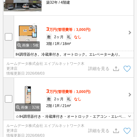
築32年
4階建
3
万円
(管理費等：3,000円)
敷
2ヶ月
礼
なし
3階
1R
18m²
画像：5枚
IH調理器付き。冷蔵庫付き。オートロック。エレベーターあり。
ルームデータ株式会社 エイブルネットワーク木
詳細を見る
更津店
情報更新日
2026/08/03
3
万円
(管理費等：3,000円)
敷
2ヶ月
礼
なし
2階
1R
21m²
画像：32枚
☆IH調理器付き・冷蔵庫付き・オートロック・エアコン・エレベー
ターあり。☆お部屋探しは☆仲介実績！総賃貸物件取扱数！最大手
ルームデータ株式会社 エイブルネットワーク木
のエイブル木更津店0438(20)2208へGO！(^^♪
詳細を見る
更津店
情報更新日
2026/08/03