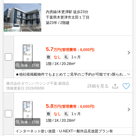
内房線/木更津駅 徒歩23分
千葉県木更津市太田１丁目
築23年
2階建
5.7
万円
(管理費等：6,000円)
敷
なし
礼
1ヶ月
1階
1K
20.28m²
画像：15枚
★他社様掲載物件でもまとめてご見学のご予約が可能です♪限られた
お時間の中で効率よくお部屋探しができるようにお手伝いさせてい
株式会社タウンハウジング千葉 蘇我店
ただきます！お気軽にお問合せ下さい♪
詳細を見る
情報更新日
2026/08/06
5.8
万円
(管理費等：6,000円)
敷
なし
礼
1ヶ月
1階
1K
20.28m²
画像：15枚
インターネット使い放題・U-NEXT一般作品見放題プラン有