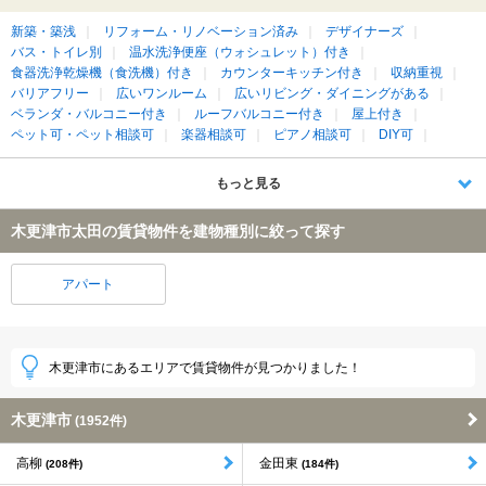
新築・築浅
リフォーム・リノベーション済み
デザイナーズ
バス・トイレ別
温水洗浄便座（ウォシュレット）付き
食器洗浄乾燥機（食洗機）付き
カウンターキッチン付き
収納重視
バリアフリー
広いワンルーム
広いリビング・ダイニングがある
ベランダ・バルコニー付き
ルーフバルコニー付き
屋上付き
ペット可・ペット相談可
楽器相談可
ピアノ相談可
DIY可
もっと見る
木更津市太田の賃貸物件を建物種別に絞って探す
アパート
木更津市にあるエリアで賃貸物件が見つかりました！
木更津市
(1952件)
高柳
金田東
(208件)
(184件)