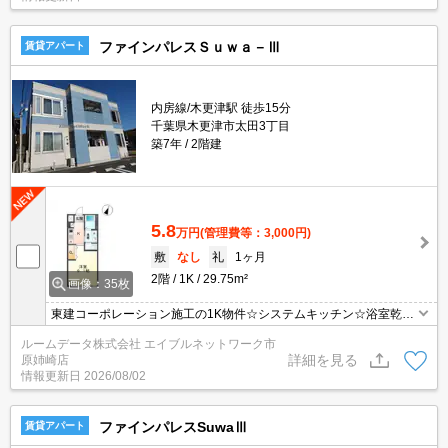
す。
ファインパレスＳｕｗａ－Ⅲ
賃貸アパート
内房線/木更津駅 徒歩15分
千葉県木更津市太田3丁目
築7年
2階建
5.8
万円
(管理費等：3,000円)
敷
なし
礼
1ヶ月
2階
1K
29.75m²
画像：35枚
東建コーポレーション施工の1K物件☆システムキッチン☆浴室乾燥
機能あり☆インターネット無料（Jcomインマイルーム利用）
ルームデータ株式会社 エイブルネットワーク市
詳細を見る
原姉崎店
情報更新日
2026/08/02
ファインパレスSuwaⅢ
賃貸アパート