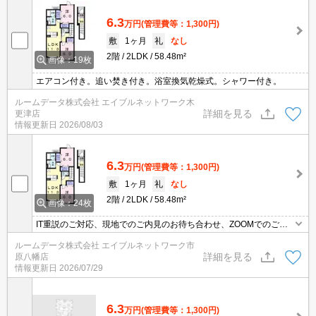
6.3
万円
(管理費等：1,300円)
敷
1ヶ月
礼
なし
2階
2LDK
58.48m²
画像：19枚
エアコン付き。追い焚き付き。浴室換気乾燥式。シャワー付き。
ルームデータ株式会社 エイブルネットワーク木
詳細を見る
更津店
情報更新日
2026/08/03
6.3
万円
(管理費等：1,300円)
敷
1ヶ月
礼
なし
2階
2LDK
58.48m²
画像：24枚
IT重説のご対応、現地でのご内見のお待ち合わせ、ZOOMでのご内
見など柔軟に対応いたします。インターネット無料、追い焚き、浴
ルームデータ株式会社 エイブルネットワーク市
室乾燥機つき。お部屋探しは物件取扱い数最大手のエイブルネット
詳細を見る
原八幡店
ワーク各店へ是非お気軽にご相談ください。
情報更新日
2026/07/29
6.3
万円
(管理費等：1,300円)