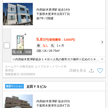
内房線/木更津駅 徒歩14分
千葉県木更津市太田3丁目
築7年
2階建
5.8
万円
(管理費等：3,000円)
敷
なし
礼
1ヶ月
2階
1K
29.75m²
画像：34枚
☆内房線木更津駅徒歩１４分☆人気の都市ガス物件☆広めの１Ｋタ
イプ☆インターネット無料です♪木更津駅徒歩１４分☆都市ガス物件
ルームデータ株式会社 エイブルネットワーク木
で光熱費がお徳♪バス・トイレ別広めの１Ｋです☆お部屋探しは☆仲
詳細を見る
更津店
介実績！賃貸物件取扱数！最大手のエイブルネットワーク木更津店
情報更新日
2026/08/04
0438(20)2208へGO！(^^♪Go to～エイブル(^^♪♡
太田ＹＳビル
賃貸マンション
内房線/木更津駅 徒歩20分
千葉県木更津市太田4丁目