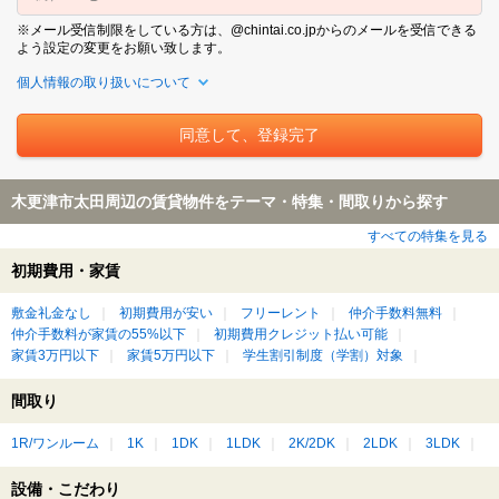
※メール受信制限をしている方は、@chintai.co.jpからのメールを受信できる
よう設定の変更をお願い致します。
個人情報の取り扱いについて
木更津市太田周辺の賃貸物件をテーマ・特集・間取りから探す
すべての特集を見る
初期費用・家賃
敷金礼金なし
初期費用が安い
フリーレント
仲介手数料無料
仲介手数料が家賃の55%以下
初期費用クレジット払い可能
家賃3万円以下
家賃5万円以下
学生割引制度（学割）対象
間取り
1R/ワンルーム
1K
1DK
1LDK
2K/2DK
2LDK
3LDK
設備・こだわり