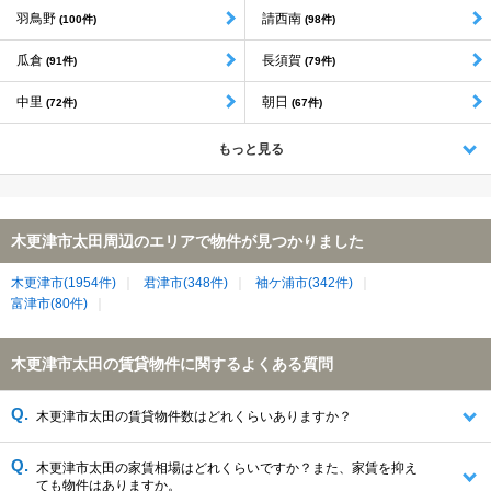
羽鳥野
請西南
(100件)
(98件)
瓜倉
長須賀
(91件)
(79件)
中里
朝日
(72件)
(67件)
もっと見る
木更津市太田周辺のエリアで物件が見つかりました
木更津市(1954件)
君津市(348件)
袖ケ浦市(342件)
富津市(80件)
木更津市太田の賃貸物件に関するよくある質問
木更津市太田の賃貸物件数はどれくらいありますか？
木更津市太田の家賃相場はどれくらいですか？また、家賃を抑え
ても物件はありますか。