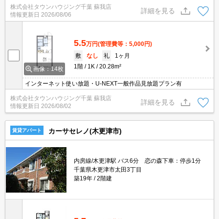
株式会社タウンハウジング千葉 蘇我店
詳細を見る
情報更新日
2026/08/06
5.5
万円
(管理費等：5,000円)
敷
なし
礼
1ヶ月
1階
1K
20.28m²
画像：14枚
インターネット使い放題・U-NEXT一般作品見放題プラン有
株式会社タウンハウジング千葉 蘇我店
詳細を見る
情報更新日
2026/08/02
カーサセレノ(木更津市)
賃貸アパート
内房線/木更津駅 バス6分 恋の森下車：停歩1分
千葉県木更津市太田3丁目
築19年
2階建