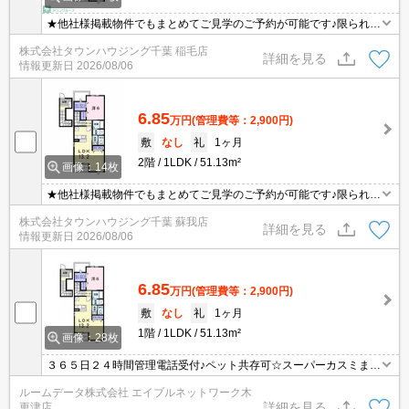
★他社様掲載物件でもまとめてご見学のご予約が可能です♪限られた
お時間の中で効率よくお部屋探しができるようにお手伝いさせてい
株式会社タウンハウジング千葉 稲毛店
ただきます！お気軽にお問合せ下さい♪
詳細を見る
情報更新日
2026/08/06
6.85
万円
(管理費等：2,900円)
敷
なし
礼
1ヶ月
2階
1LDK
51.13m²
画像：14枚
★他社様掲載物件でもまとめてご見学のご予約が可能です♪限られた
お時間の中で効率よくお部屋探しができるようにお手伝いさせてい
株式会社タウンハウジング千葉 蘇我店
ただきます！お気軽にお問合せ下さい♪
詳細を見る
情報更新日
2026/08/06
6.85
万円
(管理費等：2,900円)
敷
なし
礼
1ヶ月
1階
1LDK
51.13m²
画像：28枚
３６５日２４時間管理電話受付♪ペット共存可☆スーパーカスミまで
５５０ｍ！毎月の家賃クレジットカードで簡単お支払い可能！☆お
ルームデータ株式会社 エイブルネットワーク木
部屋探しは仲介実績！賃貸物件数！最大手のエイブルネットワーク
詳細を見る
更津店