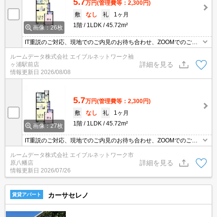
5.7
万円
(管理費等：2,300円)
敷
なし
礼
1ヶ月
1階
1LDK
45.72m²
画像：26枚
IT重説のご対応、現地でのご内見のお待ち合わせ、ZOOMでのご内
見など柔軟に対応いたします。インターネット無料・浴室乾燥機・
ルームデータ株式会社 エイブルネットワーク袖
追い焚き付き。お部屋探しは物件取扱い数最大手のエイブルネット
詳細を見る
ヶ浦駅前店
ワーク各店へ是非お気軽にご相談ください。
情報更新日
2026/08/08
5.7
万円
(管理費等：2,300円)
敷
なし
礼
1ヶ月
1階
1LDK
45.72m²
画像：27枚
IT重説のご対応、現地でのご内見のお待ち合わせ、ZOOMでのご内
見など柔軟に対応いたします。お部屋探しは物件取扱い数最大手の
ルームデータ株式会社 エイブルネットワーク市
エイブルネットワーク各店へ是非お気軽にご相談ください。
詳細を見る
原八幡店
情報更新日
2026/07/26
カーサセレノ
賃貸アパート