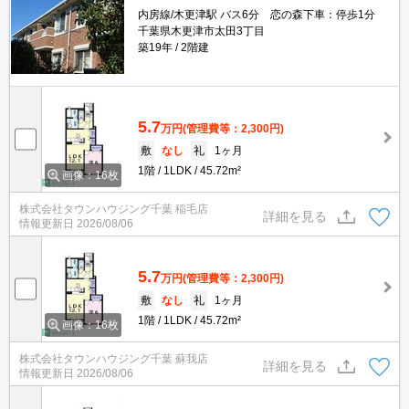
内房線/木更津駅 バス6分 恋の森下車：停歩1分
千葉県木更津市太田3丁目
築19年
2階建
5.7
万円
(管理費等：2,300円)
敷
なし
礼
1ヶ月
1階
1LDK
45.72m²
画像：16枚
株式会社タウンハウジング千葉 稲毛店
詳細を見る
情報更新日
2026/08/06
5.7
万円
(管理費等：2,300円)
敷
なし
礼
1ヶ月
1階
1LDK
45.72m²
画像：16枚
株式会社タウンハウジング千葉 蘇我店
詳細を見る
情報更新日
2026/08/06