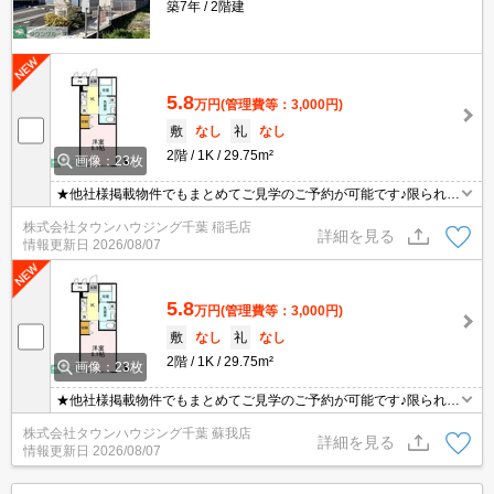
築7年
2階建
5.8
万円
(管理費等：3,000円)
敷
なし
礼
なし
2階
1K
29.75m²
画像：23枚
★他社様掲載物件でもまとめてご見学のご予約が可能です♪限られた
お時間の中で効率よくお部屋探しができるようにお手伝いさせてい
株式会社タウンハウジング千葉 稲毛店
ただきます！お気軽にお問合せ下さい♪
詳細を見る
情報更新日
2026/08/07
5.8
万円
(管理費等：3,000円)
敷
なし
礼
なし
2階
1K
29.75m²
画像：23枚
★他社様掲載物件でもまとめてご見学のご予約が可能です♪限られた
お時間の中で効率よくお部屋探しができるようにお手伝いさせてい
株式会社タウンハウジング千葉 蘇我店
ただきます！お気軽にお問合せ下さい♪
詳細を見る
情報更新日
2026/08/07