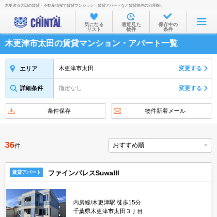
木更津市太田の賃貸・不動産情報で賃貸マンション・賃貸アパートなど賃貸物件の部屋探し
お部屋を探す
気になる
最近見た
保存中の
リスト
物件
条件
沿線・駅から
木更津市太田の賃貸マンション・アパート一覧
住所から
家賃相場から
木更津市太田
変更する
エリア
通勤通学時間から
詳細条件
指定なし
変更する
物件特集から
条件保存
物件新着メール
不動産会社から
TOP
36
件
ファインパレスSuwaIII
賃貸アパート
内房線/木更津駅 徒歩15分
千葉県木更津市太田３丁目