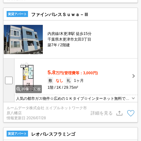
ファインパレスＳｕｗａ－Ⅲ
賃貸アパート
内房線/木更津駅 徒歩15分
千葉県木更津市太田3丁目
築7年
2階建
5.8
万円
(管理費等：3,000円)
敷
なし
礼
1ヶ月
1階
1K
29.75m²
画像：31枚
人気の都市ガス物件☆広めの１Ｋタイプ☆インターネット無料です♪
通勤・通学に便利なＪＲ内房線木更津駅、徒歩１４分のオススメ物
ルームデータ株式会社 エイブルネットワーク市
件の紹介です♪ 人気の都市ガス物件で光熱費がお徳♪さらにインター
詳細を見る
原八幡店
ネットも無料です☆ ベランダ前が開けているので、日当りはバッチ
情報更新日
2026/07/28
リです☆ １Ｋだけど、広めの９.１帖です！
レオパレスフラミンゴ
賃貸アパート