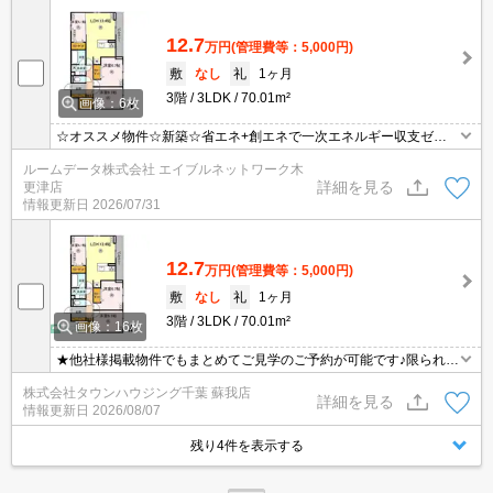
12.7
万円
(管理費等：5,000円)
敷
なし
礼
1ヶ月
3階
3LDK
70.01m²
画像：6枚
☆オススメ物件☆新築☆省エネ+創エネで一次エネルギー収支ゼロ
を目指すZEH-M物件！ペット飼養可（小型犬または猫2匹まで）！
ルームデータ株式会社 エイブルネットワーク木
全室エアコン☆タッチレス水栓☆エアイー導入☆宅配BOXあり☆お
詳細を見る
更津店
部屋探しは☆仲介実績！賃貸物件取扱数！最大手のエイブルネット
情報更新日
2026/07/31
ワーク木更津店0438(20)2208へGO！(^^♪
12.7
万円
(管理費等：5,000円)
敷
なし
礼
1ヶ月
3階
3LDK
70.01m²
画像：16枚
★他社様掲載物件でもまとめてご見学のご予約が可能です♪限られた
お時間の中で効率よくお部屋探しができるようにお手伝いさせてい
株式会社タウンハウジング千葉 蘇我店
ただきます！お気軽にお問合せ下さい♪
詳細を見る
情報更新日
2026/08/07
残り4件を表示する