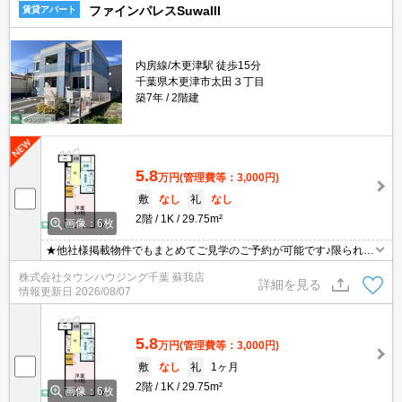
ファインパレスSuwaIII
賃貸アパート
内房線/木更津駅 徒歩15分
千葉県木更津市太田３丁目
築7年
2階建
5.8
万円
(管理費等：3,000円)
敷
なし
礼
なし
2階
1K
29.75m²
画像：6枚
★他社様掲載物件でもまとめてご見学のご予約が可能です♪限られた
お時間の中で効率よくお部屋探しができるようにお手伝いさせてい
株式会社タウンハウジング千葉 蘇我店
ただきます！お気軽にお問合せ下さい♪
詳細を見る
情報更新日
2026/08/07
5.8
万円
(管理費等：3,000円)
敷
なし
礼
1ヶ月
2階
1K
29.75m²
画像：6枚