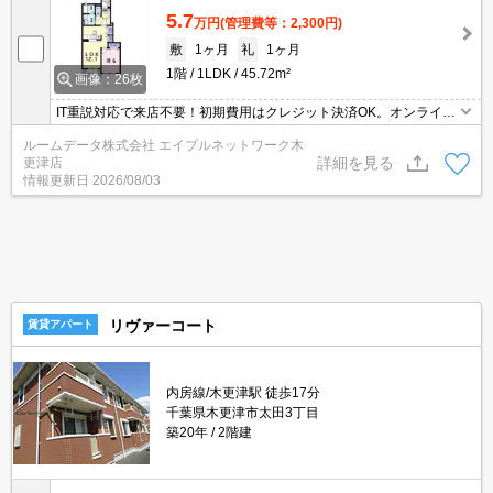
5.7
万円
(管理費等：2,300円)
敷
1ヶ月
礼
1ヶ月
1階
1LDK
45.72m²
画像：26枚
IT重説対応で来店不要！初期費用はクレジット決済OK。オンライン
内見可能で遠方からでも安心。防犯カメラ設置＆インターネット無
ルームデータ株式会社 エイブルネットワーク木
料で快適生活♪☆お部屋探しは☆仲介実績！賃貸物件取扱数！最大手
詳細を見る
更津店
のエイブルネットワーク店へＧＯ！
情報更新日
2026/08/03
リヴァーコート
賃貸アパート
内房線/木更津駅 徒歩17分
千葉県木更津市太田3丁目
築20年
2階建