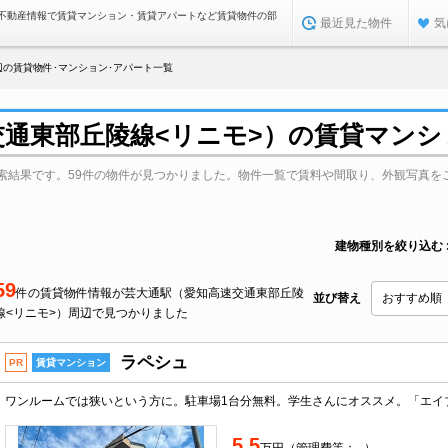
不動産情報で賃貸マンション・賃貸アパートなど賃貸物件の部
最近見た物件
気
辺の賃貸物件･マンション･アパート一覧
交通東部丘陵線<リニモ>）の賃貸マン
索結果です。59件の物件が見つかりました。物件一覧で賃料や間取り、外観写真を
建物種別を絞り込む
59
件の賃貸物件情報が芸大通駅（愛知高速交通東部丘陵
並び替え
線<リニモ>）周辺で見つかりました
ラペシュ
PR
賃貸マンション
5.5