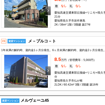
万円（管理費等：--）
なし
なし
敷
礼
愛知高速交通東部丘陵線<リニモ>/長久
21分
愛知県長久手市岩作東島
2K / 38m² 1階 / 3階建 築27年
メ－プルコ－ト
PR
賃貸マンション
8.5
万円（管理費等：5,000円）
なし
なし
敷
礼
愛知高速交通東部丘陵線<リニモ>/長久
分
愛知県長久手市仏が根
2LDK / 60.42m² 3階 / 3階建 築16年
メルヴェーユ45
賃貸マンション