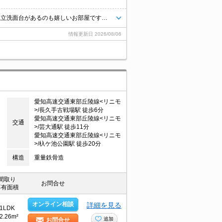
最上階・エレベーターあり。インターネット無料、キッチン4帖と広め、独立洗面台があるのも嬉しいお部屋です。敷地内駐車場あり。問い合わせはエイブル赤池店まで
情報更新日
2026/08/06
愛知高速交通東部丘陵線<リニモ
>/長久手古戦場駅 徒歩6分
愛知高速交通東部丘陵線<リニモ
交通
>/芸大通駅 徒歩11分
愛知高速交通東部丘陵線<リニモ
>/杁ケ池公園駅 徒歩20分
構造
重量鉄骨造
間取り
お問合せ
専有面積
オンライン相談
詳細を見る
1LDK
2.26m²
追加
お問合せ