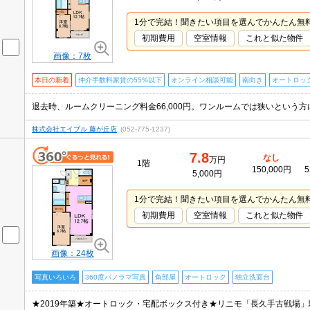
1分で完結！聞きたい項目を選んでかんたん無
初期費用
空室情報
これと似た物件
画像：7枚
本日の新着
仲介手数料家賃の55%以下
オンライン相談可能
南向き
オートロッ
株式会社エイブル 藤が丘店
(052-775-1237)
7.8
なし
万円
1階
150,000円
5
5,000円
1分で完結！聞きたい項目を選んでかんたん無
初期費用
空室情報
これと似た物件
画像：24枚
写真いろいろ
360度パノラマ写真
角部屋
オートロック
独立洗面台