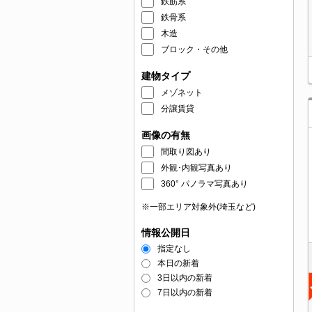
鉄筋系
鉄骨系
木造
ブロック・その他
建物タイプ
メゾネット
分譲賃貸
画像の有無
間取り図あり
外観･内観写真あり
360° パノラマ写真あり
※一部エリア対象外(埼玉など)
情報公開日
指定なし
本日の新着
3日以内の新着
7日以内の新着