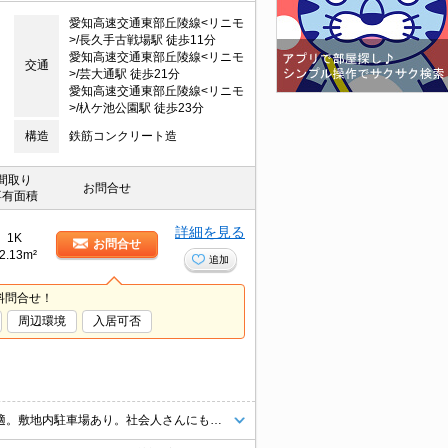
愛知高速交通東部丘陵線<リニモ
>/長久手古戦場駅 徒歩11分
愛知高速交通東部丘陵線<リニモ
交通
>/芸大通駅 徒歩21分
愛知高速交通東部丘陵線<リニモ
>/杁ケ池公園駅 徒歩23分
構造
鉄筋コンクリート造
間取り
お問合せ
専有面積
詳細を見る
1K
お問合せ
2.13m²
追加
料問合せ！
周辺環境
入居可否
お風呂・トイレ別、インターネット無料、独立洗面台つきで朝の準備も快適。敷地内駐車場あり。社会人さんにも学生さんにもおすすめのお部屋です。お問い合わせはエイブル赤池店まで