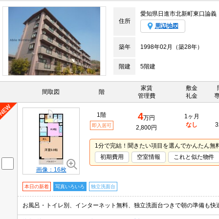
愛知県日進市北新町東口論義
住所
周辺地図
築年
1998年02月（築28年）
階建
5階建
家賃
敷金
間取図
階
管理費
礼金
4
1階
1ヶ月
万円
なし
3
即入居可
2,800円
1分で完結！聞きたい項目を選んでかんたん無
初期費用
空室情報
これと似た物件
画像：16枚
本日の新着
写真いろいろ
独立洗面台