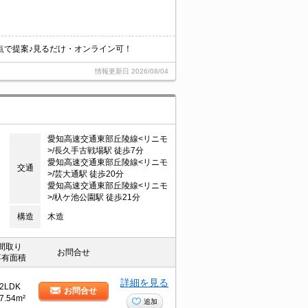
点で提案♪見るだけ・オンライン可！
情報更新日
2026/08/04
愛知高速交通東部丘陵線<リニモ
>/長久手古戦場駅 徒歩7分
愛知高速交通東部丘陵線<リニモ
交通
>/芸大通駅 徒歩20分
愛知高速交通東部丘陵線<リニモ
>/杁ケ池公園駅 徒歩21分
構造
木造
間取り
お問合せ
専有面積
詳細を見る
2LDK
お問合せ
7.54m²
追加