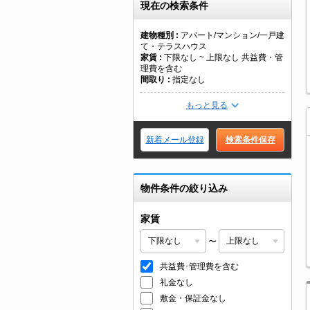
現在の検索条件
建物種別
アパート/マンション/一戸建
て・テラスハウス
家賃
下限なし ~ 上限なし 共益費・管
理費を含む
間取り
指定なし
もっと見る
新着メール登録
検索条件保存
物件条件の絞り込み
家賃
〜
共益費･管理費を含む
礼金なし
敷金・保証金なし