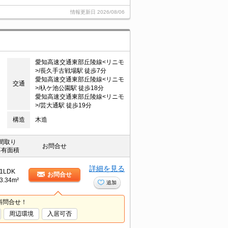
情報更新日
2026/08/06
愛知高速交通東部丘陵線<リニモ
>/長久手古戦場駅 徒歩7分
愛知高速交通東部丘陵線<リニモ
交通
>/杁ケ池公園駅 徒歩18分
愛知高速交通東部丘陵線<リニモ
>/芸大通駅 徒歩19分
構造
木造
間取り
お問合せ
専有面積
詳細を見る
1LDK
お問合せ
3.34m²
追加
料問合せ！
周辺環境
入居可否