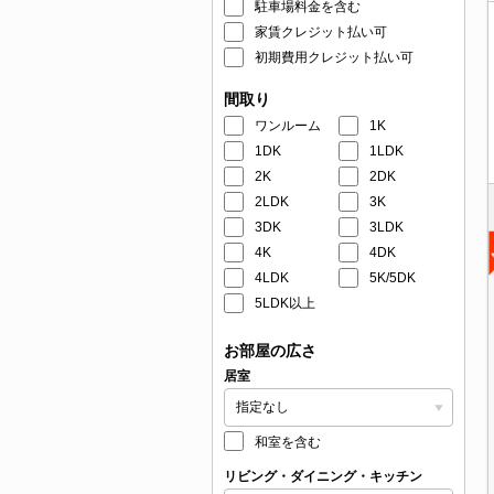
駐車場料金を含む
家賃クレジット払い可
初期費用クレジット払い可
間取り
ワンルーム
1K
1DK
1LDK
2K
2DK
2LDK
3K
3DK
3LDK
4K
4DK
4LDK
5K/5DK
5LDK以上
お部屋の広さ
居室
和室を含む
リビング・ダイニング・キッチン