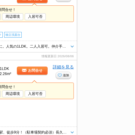
料問合せ！
周辺環境
入居可否
ク
独立洗面台
退去時、ルームクリーニング料金66,000円。ワンルームでは狭いという方に。人気の1LDK。二人入居可。仲介手数料家賃の55%。お問い合わせはお早めに。
情報更新日
2026/08/06
詳細を見る
1LDK
お問合せ
2.26m²
追加
料問合せ！
周辺環境
入居可否
★2019年築★オートロック・宅配ボックス付き★リニモ「長久手古戦場」駅、徒歩9分！（駐車場契約必須）長久手イオンに近くて生活便利♪リニモ通勤の方にもぴったりです◎自家発電装置完備！