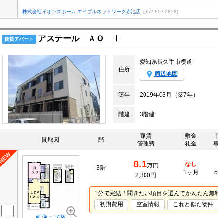
株式会社イオンズホーム エイブルネットワーク赤池店
(052-807-2858)
アステール ＡＯ Ⅰ
賃貸アパート
愛知県長久手市横道
住所
周辺地図
築年
2019年03月（築7年）
階建
3階建
家賃
敷金
間取図
階
管理費
礼金
8.1
なし
万円
3階
1ヶ月
5
2,300円
1分で完結！聞きたい項目を選んでかんたん無
初期費用
空室情報
これと似た物件
画像：14枚