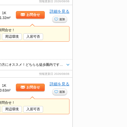
情報更新日
2026/08/06
詳細を見る
1K
お問合せ
1.32m²
追加
料問合せ！
周辺環境
入居可否
最上階、角部屋！愛知学院大学の学生さん・イオンモール長久手にお勤めの方にオススメ！どちらも徒歩圏内です◎バス・トイレ別。独立洗面台・室内洗濯機置場あり。もちろんインターネットも無料です♪
情報更新日
2026/08/06
詳細を見る
1K
お問合せ
0.63m²
追加
料問合せ！
周辺環境
入居可否