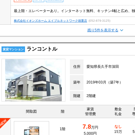
株式会社イオンズホーム エイブルネットワーク徳重店
(052-879-3125)
残り5件を表示する
ランコントル
賃貸マンション
住所
愛知県長久手市深田
築年
2019年03月（築7年）
階建
2階建
家賃
敷金
間取図
階
管理費
礼金
7.8
なし
万円
1階
15万
5
5,000円