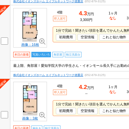
株式会社イオンズホーム エイブルネットワーク徳重店
(052-879-3125)
4.3
4階
1ヶ月
万円
なし
3
即入居可
3,300円
1分で完結！聞きたい項目を選んでかんたん無
初期費用
空室情報
これと似た物件
画像：16枚
本日の新着
写真いろいろ
角部屋
独立洗面台
株式会社イオンズホーム エイブルネットワーク徳重店
(052-879-3125)
4.2
4階
1ヶ月
万円
なし
3
即入居可
--
1分で完結！聞きたい項目を選んでかんたん無
初期費用
空室情報
これと似た物件
画像：3枚
本日の新着
南向き
独立洗面台