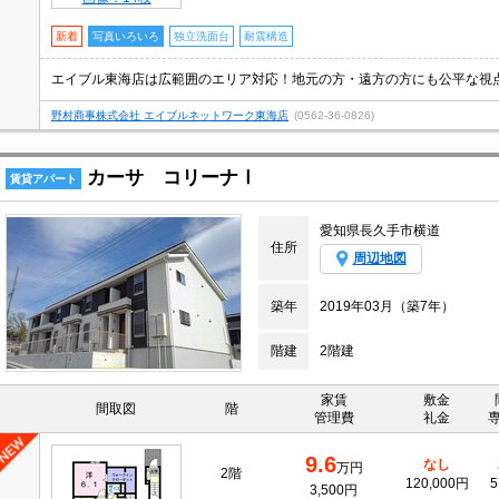
新着
写真いろいろ
独立洗面台
耐震構造
エイブル東海店は広範囲のエリア対応！地元の方・遠方の方にも公平な視
野村商事株式会社 エイブルネットワーク東海店
(0562-36-0826)
カーサ コリーナⅠ
賃貸アパート
愛知県長久手市横道
住所
周辺地図
築年
2019年03月（築7年）
階建
2階建
家賃
敷金
間取図
階
管理費
礼金
9.6
なし
万円
2階
120,000円
5
3,500円