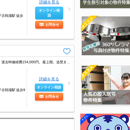
詳細を見る
オンライン相
談
手古戦場駅 徒歩
お問合せ
1年未満の解約時、違約金1ヶ月分発生。6ヶ月未満の解約時、違約金2ヶ月分発生。退去時修繕費154,000円。最上階。追焚き。カウンターキッチン。仲介手数料家賃の55%。
詳細を見る
オンライン相談
手古戦場駅 徒歩9
お問合せ