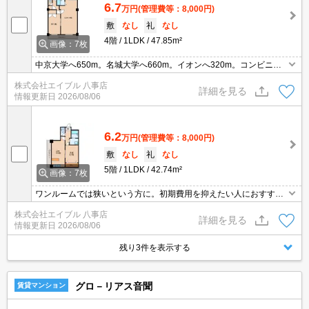
6.7
万円
(管理費等：8,000円)
敷
なし
礼
なし
4階
1LDK
47.85m²
画像：7枚
中京大学へ650m。名城大学へ660m。イオンへ320m。コンビニへ2
20m。「エイブル学割」で仲介手数料家賃の0.55ヶ月分より10％Ｏ
株式会社エイブル 八事店
ＦＦ。最寄り駅まで徒歩5分！。
詳細を見る
情報更新日
2026/08/06
6.2
万円
(管理費等：8,000円)
敷
なし
礼
なし
5階
1LDK
42.74m²
画像：7枚
ワンルームでは狭いという方に。初期費用を抑えたい人におすす
め。学生さんにオススメ。「エイブル学割」利用可能物件です。中
株式会社エイブル 八事店
京大学へ500m。コンビニへ190m。イオンへ300m。
詳細を見る
情報更新日
2026/08/06
残り3件を表示する
グロ－リアス音聞
賃貸マンション