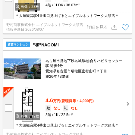
4階
1LDK
38.07m²
画像：28枚
＊大須観音駅4番出口見上げるとエイブルネットワーク大須店＊
野村商事株式会社 エイブルネットワーク大須店
詳細を見る
情報更新日
2026/08/07
"和"NAGOMI
賃貸マンション
名古屋市営地下鉄名城線/総合リハビリセンター
駅 徒歩4分
愛知県名古屋市瑞穂区密柑山町２丁目
築26年
3階建
4.6
万円
(管理費等：4,000円)
敷
なし
礼
なし
3階
1K
22.5m²
画像：19枚
＊大須観音駅4番出口見上げるとエイブルネットワーク大須店＊
野村商事株式会社 エイブルネットワーク大須店