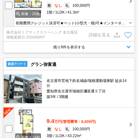
敷
なし
礼
100,000円
1階
1LDK
41.3m²
画像：20枚
初期費用クレジット決済可★ペット(小型犬・猫)可★インターネッ
トWiFi無料★追い炊き機能など設備充実の1LDK♪スーパーが徒歩圏
株式会社リブマックスリーシング 名古屋店
内にあって便利な立地です！
詳細を見る
情報更新日
2026/08/07
残り9件を表示する
グラン弥富通
賃貸アパート
名古屋市営地下鉄名城線/瑞穂運動場東駅 徒歩14
分
愛知県名古屋市瑞穂区彌富通５丁目
築3年
3階建
9.4
万円
(管理費等：6,000円)
敷
なし
礼
100,000円
3階
1LDK
43.22m²
画像：14枚