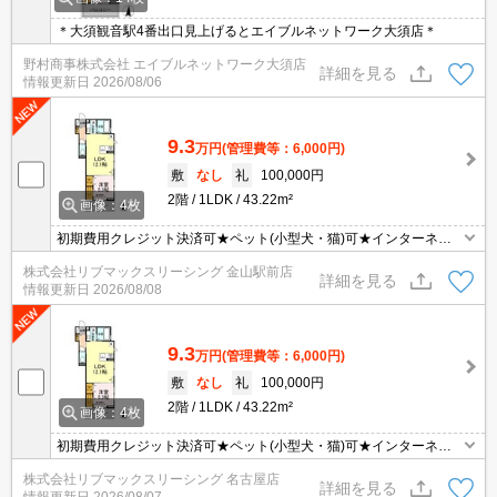
＊大須観音駅4番出口見上げるとエイブルネットワーク大須店＊
野村商事株式会社 エイブルネットワーク大須店
詳細を見る
情報更新日
2026/08/06
9.3
万円
(管理費等：6,000円)
敷
なし
礼
100,000円
2階
1LDK
43.22m²
画像：4枚
初期費用クレジット決済可★ペット(小型犬・猫)可★インターネッ
トWiFi無料★カウンターキッチンタイプの1LDK♪スーパーが徒歩圏
株式会社リブマックスリーシング 金山駅前店
内にあって便利な立地です！
詳細を見る
情報更新日
2026/08/08
9.3
万円
(管理費等：6,000円)
敷
なし
礼
100,000円
2階
1LDK
43.22m²
画像：4枚
初期費用クレジット決済可★ペット(小型犬・猫)可★インターネッ
トWiFi無料★カウンターキッチンタイプの1LDK♪スーパーが徒歩圏
株式会社リブマックスリーシング 名古屋店
内にあって便利な立地です！
詳細を見る