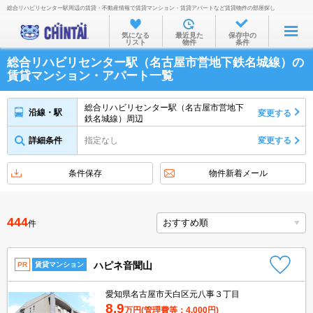
総合リハビリセンター駅周辺の賃貸・不動産情報で賃貸マンション・賃貸アパートなど賃貸物件の部屋探し
お部屋を探す
気になる
最近見た
保存中の
リスト
物件
条件
沿線・駅から
総合リハビリセンター駅（名古屋市営地下鉄名城線）の
住所から
賃貸マンション・アパート一覧
家賃相場から
総合リハビリセンター駅（名古屋市営地下
沿線・駅
変更する
鉄名城線）周辺
通勤通学時間から
詳細条件
指定なし
変更する
物件特集から
不動産会社から
条件保存
物件新着メール
TOP
444
件
ハピネ音聞山
PR
賃貸マンション
愛知県名古屋市天白区元八事３丁目
8.9
万円
(管理費等：4,000円)