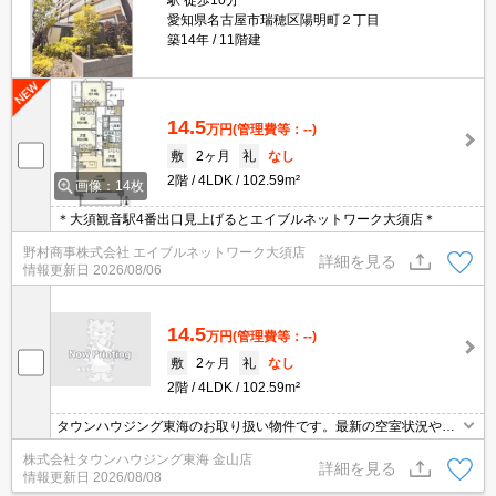
駅 徒歩10分
愛知県名古屋市瑞穂区陽明町２丁目
築14年
11階建
14.5
万円
(管理費等：--)
敷
2ヶ月
礼
なし
2階
4LDK
102.59m²
画像：14枚
＊大須観音駅4番出口見上げるとエイブルネットワーク大須店＊
野村商事株式会社 エイブルネットワーク大須店
詳細を見る
情報更新日
2026/08/06
14.5
万円
(管理費等：--)
敷
2ヶ月
礼
なし
2階
4LDK
102.59m²
タウンハウジング東海のお取り扱い物件です。最新の空室状況やの
詳細などお気軽にお問い合わせ下さい。
株式会社タウンハウジング東海 金山店
詳細を見る
情報更新日
2026/08/08