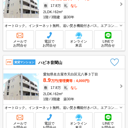
敷
17.8万
礼
なし
2LDK
62m²
1階
3階建 築30年
オートロック。インターネット無料。追い焚き機能付きバス。エアコン付
き。カウンター式システムキッチン。
メールで
電話で
オンライン
LINEで
お問合せ
お問合せ
来店
お問合せ
ハピネ音聞山
PR
賃貸マンション
愛知県名古屋市天白区元八事３丁目
8.9
万円
(管理費等：4,000円)
敷
17.8万
礼
なし
2LDK
62m²
1階
3階建 築30年
オートロック。インターネット無料。追い焚き機能付きバス。エアコン付
き。カウンター式システムキッチン。
メールで
電話で
オンライン
LINEで
お問合せ
お問合せ
来店
お問合せ