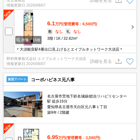
詳細を見る
名古屋南店
情報更新日
2026/08/07
6.1
万円
(管理費等：6,500円)
敷
なし
礼
なし
3階
1K
32.82m²
画像：16枚
＊大須観音駅4番出口見上げるとエイブルネットワーク大須店＊
野村商事株式会社 エイブルネットワーク大須店
詳細を見る
情報更新日
2026/08/07
コーポハピネス元八事
賃貸アパート
名古屋市営地下鉄名城線/総合リハビリセンター
駅 徒歩16分
愛知県名古屋市天白区元八事１丁目
築9年
2階建
6.95
万円
(管理費等：3,500円)