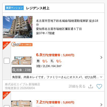
レジデンス村上
賃貸マンション
名古屋市営地下鉄名城線/瑞穂運動場東駅 徒歩18
分
愛知県名古屋市瑞穂区彌富通５丁目
築37年
7階建
6.9
万円
(管理費等：5,800円)
敷
なし
礼
なし
3階
2LDK
64.3m²
画像：23枚
角部屋。内装キレイです。ファミリーさんにオススメ!。ぜひお問合
せください。鉄筋コンクリート造。エレベーターあり。都市ガス使
株式会社エイブル 新瑞橋店
用。
詳細を見る
情報更新日
2026/08/04
7.2
万円
(管理費等：5,800円)