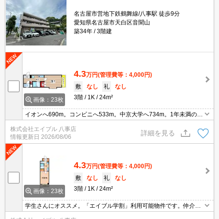
名古屋市営地下鉄鶴舞線/八事駅 徒歩9分
愛知県名古屋市天白区音聞山
築34年
3階建
4.3
万円
(管理費等：4,000円)
敷
なし
礼
なし
3階
1K
24m²
画像：23枚
イオンへ690m。コンビニへ533m。中京大学へ734m。1年未満の解
約時、違約金1ヶ月分発生。サポートシステム加入要500円/月。最
株式会社エイブル 八事店
上階角部屋。インターネット無料。退去時修繕費43,000円。
詳細を見る
情報更新日
2026/08/06
4.3
万円
(管理費等：4,000円)
敷
なし
礼
なし
3階
1K
24m²
画像：23枚
学生さんにオススメ。「エイブル学割」利用可能物件です。仲介手
数料家賃の55%。1ヶ月未満の解約時、違約金1ヶ月分発生。最寄駅