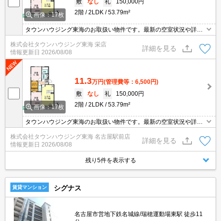
敷
なし
礼
150,000円
2階
2LDK
53.79m²
画像：17枚
タウンハウジング東海のお取扱い物件です。最新の空室状況や詳細
などお気軽にお問い合わせください。
株式会社タウンハウジング東海 栄店
詳細を見る
情報更新日
2026/08/08
11.3
万円
(管理費等：6,500円)
敷
なし
礼
150,000円
2階
2LDK
53.79m²
画像：17枚
タウンハウジング東海のお取扱い物件です。最新の空室状況や詳細
などお気軽にお問い合わせください。
株式会社タウンハウジング東海 名古屋駅前店
詳細を見る
情報更新日
2026/08/08
残り5件を表示する
シグナス
賃貸マンション
名古屋市営地下鉄名城線/瑞穂運動場東駅 徒歩11