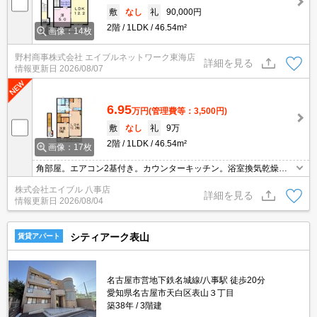
敷
なし
礼
90,000円
2階
1LDK
46.54m²
画像：14枚
野村商事株式会社 エイブルネットワーク東海店
詳細を見る
情報更新日
2026/08/07
6.95
万円
(管理費等：3,500円)
敷
なし
礼
9万
2階
1LDK
46.54m²
画像：17枚
角部屋。エアコン2基付き。カウンターキッチン。浴室換気乾燥
式。追焚給湯。
株式会社エイブル 八事店
詳細を見る
情報更新日
2026/08/04
シティアーク表山
賃貸アパート
名古屋市営地下鉄名城線/八事駅 徒歩20分
愛知県名古屋市天白区表山３丁目
築38年
3階建