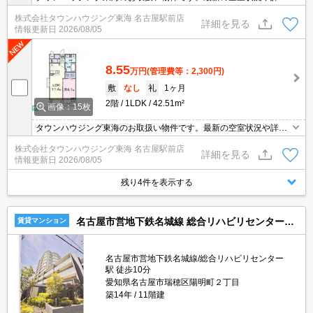
などお気軽にお問い合わせください。
株式会社タウンハウジング東海 名古屋駅前店
詳細を見る
情報更新日
2026/08/05
8.55
万円
(管理費等：2,300円)
敷
なし
礼
1ヶ月
2階
1LDK
42.51m²
画像：15枚
タウンハウジング東海のお取扱い物件です。最新の空室状況や詳細
などお気軽にお問い合わせください。
株式会社タウンハウジング東海 名古屋駅前店
詳細を見る
情報更新日
2026/08/05
残り4件を表示する
名古屋市営地下鉄名城線 総合リハビリセンター駅 11階建 築14年
賃貸マンション
名古屋市営地下鉄名城線/総合リハビリセンター
駅 徒歩10分
愛知県名古屋市瑞穂区陽明町２丁目
築14年
11階建