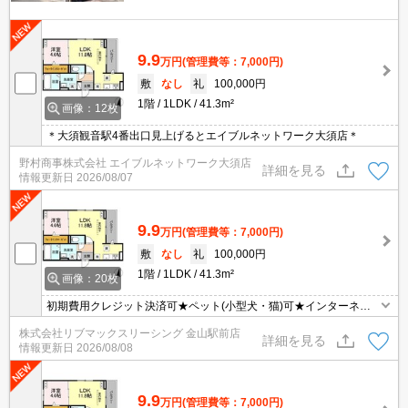
9.9
万円
(管理費等：7,000円)
敷
なし
礼
100,000円
1階
1LDK
41.3m²
画像：12枚
＊大須観音駅4番出口見上げるとエイブルネットワーク大須店＊
野村商事株式会社 エイブルネットワーク大須店
詳細を見る
情報更新日
2026/08/07
9.9
万円
(管理費等：7,000円)
敷
なし
礼
100,000円
1階
1LDK
41.3m²
画像：20枚
初期費用クレジット決済可★ペット(小型犬・猫)可★インターネッ
トWiFi無料★追い炊き機能など設備充実の1LDK♪スーパーが徒歩圏
株式会社リブマックスリーシング 金山駅前店
内にあって便利な立地です！
詳細を見る
情報更新日
2026/08/08
9.9
万円
(管理費等：7,000円)