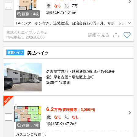
敷
なし
礼
7万
1階
1R
34.04m²
画像：4枚
TVインターホン付き。追焚給湯。自治会費120円／月。サポートシ
ステム加入要1,980円/月。緑豊かな住環境。インターネット無料。
株式会社エイブル 八事店
詳細を見る
情報更新日
2026/08/06
美弘ハイツ
賃貸ハイツ
名古屋市営地下鉄桜通線/桜山駅 徒歩19分
愛知県名古屋市瑞穂区上山町
築38年
2階建
6.2
万円
(管理費等：3,000円)
敷
なし
礼
なし
1階
3DK
47.2m²
画像：7枚
ガスコンロ設置可。