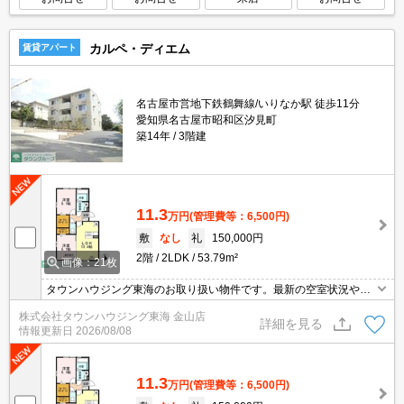
カルペ・ディエム
賃貸アパート
名古屋市営地下鉄鶴舞線/いりなか駅 徒歩11分
愛知県名古屋市昭和区汐見町
築14年
3階建
11.3
万円
(管理費等：6,500円)
敷
なし
礼
150,000円
2階
2LDK
53.79m²
画像：21枚
タウンハウジング東海のお取り扱い物件です。最新の空室状況やの
詳細などお気軽にお問い合わせ下さい。
株式会社タウンハウジング東海 金山店
詳細を見る
情報更新日
2026/08/08
11.3
万円
(管理費等：6,500円)