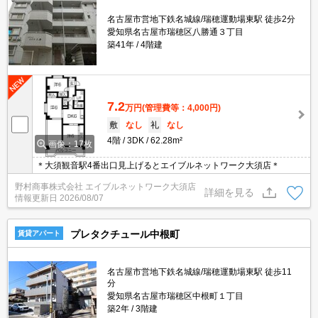
名古屋市営地下鉄名城線/瑞穂運動場東駅 徒歩2分
愛知県名古屋市瑞穂区八勝通３丁目
築41年
4階建
7.2
万円
(管理費等：4,000円)
敷
なし
礼
なし
4階
3DK
62.28m²
画像：17枚
＊大須観音駅4番出口見上げるとエイブルネットワーク大須店＊
野村商事株式会社 エイブルネットワーク大須店
詳細を見る
情報更新日
2026/08/07
プレタクチュール中根町
賃貸アパート
名古屋市営地下鉄名城線/瑞穂運動場東駅 徒歩11
分
愛知県名古屋市瑞穂区中根町１丁目
築2年
3階建