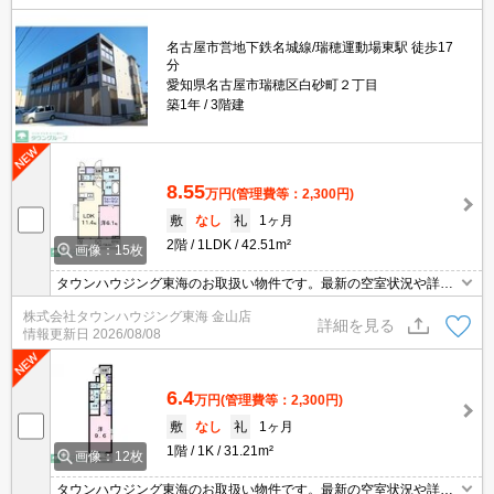
名古屋市営地下鉄名城線/瑞穂運動場東駅 徒歩17
分
愛知県名古屋市瑞穂区白砂町２丁目
築1年
3階建
8.55
万円
(管理費等：2,300円)
敷
なし
礼
1ヶ月
2階
1LDK
42.51m²
画像：15枚
タウンハウジング東海のお取扱い物件です。最新の空室状況や詳細
などお気軽にお問い合わせください。
株式会社タウンハウジング東海 金山店
詳細を見る
情報更新日
2026/08/08
6.4
万円
(管理費等：2,300円)
敷
なし
礼
1ヶ月
1階
1K
31.21m²
画像：12枚
タウンハウジング東海のお取扱い物件です。最新の空室状況や詳細