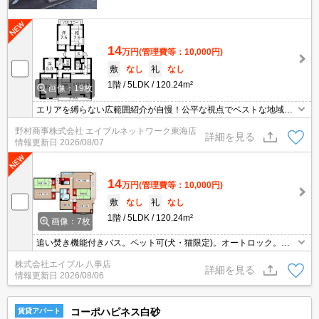
14
万円
(管理費等：10,000円)
敷
なし
礼
なし
1階
5LDK
120.24m²
画像：19枚
エリアを縛らない広範囲紹介が自慢！公平な視点でベストな地域を
ご提案します。現地集合・オンライン対応！
野村商事株式会社 エイブルネットワーク東海店
詳細を見る
情報更新日
2026/08/07
14
万円
(管理費等：10,000円)
敷
なし
礼
なし
1階
5LDK
120.24m²
画像：7枚
追い焚き機能付きバス。ペット可(犬・猫限定)。オートロック。フ
ァミリーさんにオススメ!。コンビニへ500m。
株式会社エイブル 八事店
詳細を見る
情報更新日
2026/08/06
コーポハピネス白砂
賃貸アパート