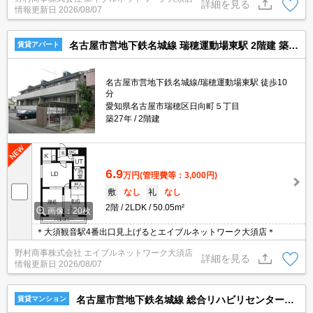
詳細を見る
情報更新日
2026/08/07
名古屋市営地下鉄名城線 瑞穂運動場東駅 2階建 築27年
賃貸アパート
名古屋市営地下鉄名城線/瑞穂運動場東駅 徒歩10
分
愛知県名古屋市瑞穂区日向町５丁目
築27年
2階建
6.9
万円
(管理費等：3,000円)
敷
なし
礼
なし
2階
2LDK
50.05m²
画像：20枚
＊大須観音駅4番出口見上げるとエイブルネットワーク大須店＊
野村商事株式会社 エイブルネットワーク大須店
詳細を見る
情報更新日
2026/08/07
名古屋市営地下鉄名城線 総合リハビリセンター駅 11階建 築6年
賃貸マンション