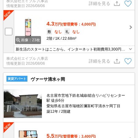
株式会社エイブル 八事店
～物件まで大通り以外を通らないので、夜道も安心です。
詳細を見る
情報更新日
2026/08/06
4.3
万円
(管理費等：4,000円)
敷
なし
礼
なし
2階
1K
22.68m²
画像：23枚
新生活のスタートはここから。インターネット初期費用3,300円。1
年未満の解約時、違約金1ヶ月分発生。
株式会社エイブル 八事店
詳細を見る
情報更新日
2026/08/06
ヴァーサ清水ヶ岡
賃貸アパート
名古屋市営地下鉄名城線/総合リハビリセンター
駅 徒歩6分
愛知県名古屋市瑞穂区彌富町字清水ケ岡丁目
築12年
2階建
5.5
万円
(管理費等：3,400円)