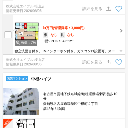
株式会社エイブル 桜山店
詳細を見る
情報更新日
2026/08/06
5
万円
(管理費等：3,000円)
敷
なし
礼
なし
1階
2DK
34.65m²
画像：7枚
独立洗面台付き。TVインターホン付き。ガスコンロ設置可。スーパ
ーへ140m。ファミリーマートへ295m。ドラッグストアーへ225
株式会社エイブル 桜山店
m。
詳細を見る
情報更新日
2026/08/06
中根ハイツ
賃貸マンション
名古屋市営地下鉄名城線/瑞穂運動場東駅 徒歩10
分
愛知県名古屋市瑞穂区中根町２丁目
築48年
4階建