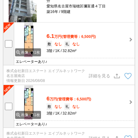
分
愛知県名古屋市瑞穂区彌富通４丁目
築16年
9階建
6.1
万円
(管理費等：6,500円)
敷
なし
礼
なし
3階
1K
32.82m²
画像：31枚
エレベーターあり♪
株式会社新日エステート エイブルネットワーク
詳細を見る
名古屋南店
情報更新日
2026/08/08
6
万円
(管理費等：6,500円)
敷
なし
礼
なし
3階
1K
32.82m²
画像：31枚
エレベーターあり♪
株式会社新日エステート エイブルネットワーク