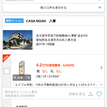
情報更新日
2026/08/07
残り11件を表示する
CASA NOAH 八事
賃貸マンション
名古屋市営地下鉄鶴舞線/八事駅 徒歩4分
愛知県名古屋市天白区八事天道
築37年
6階建
4.2
万円
(管理費等：8,000円)
敷
なし
礼
なし
1階
1K
23.93m²
画像：7枚
「エイブル学割」で仲介手数料家賃の0.55ヶ月分より10％ＯＦＦ。
中京大学へ500m。初期費用を抑えたい人におすすめ。イオンへ300
株式会社エイブル 八事店
m。利便立地で新生活スタート。
詳細を見る
情報更新日
2026/08/06