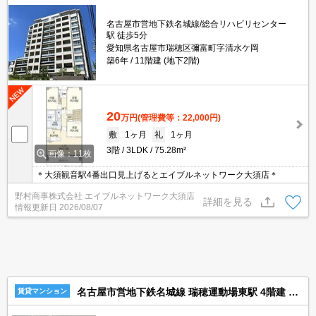
名古屋市営地下鉄名城線/総合リハビリセンター
駅 徒歩5分
愛知県名古屋市瑞穂区彌富町字清水ケ岡
築6年
11階建 (地下2階)
20
万円
(管理費等：22,000円)
敷
1ヶ月
礼
1ヶ月
3階
3LDK
75.28m²
画像：11枚
＊大須観音駅4番出口見上げるとエイブルネットワーク大須店＊
野村商事株式会社 エイブルネットワーク大須店
詳細を見る
情報更新日
2026/08/07
名古屋市営地下鉄名城線 瑞穂運動場東駅 4階建 築41年
賃貸マンション