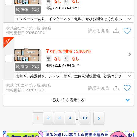
敷
なし
礼
なし
3階
2LDK
64.3m²
画像：23枚
エレベーターあり。インターネット無料。ぜひお問合せください。
エレベーターあり。鉄筋コンクリート造。都市ガス使用。
株式会社エイブル 新瑞橋店
詳細を見る
情報更新日
2026/08/04
7
万円
(管理費等：5,800円)
敷
なし
礼
なし
4階
2LDK
64.3m²
画像：23枚
南向き。給湯付き。シャワー付き。室内洗濯機置場。鉄筋コンクリ
ート造。3口ガスコンロ付。
株式会社エイブル 新瑞橋店
詳細を見る
情報更新日
2026/08/04
残り1件を表示する
1
2
3
4
10
…