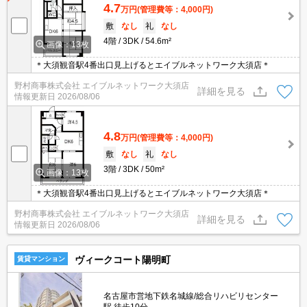
4.7
万円
(管理費等：4,000円)
敷
なし
礼
なし
4階
3DK
54.6m²
画像：13枚
＊大須観音駅4番出口見上げるとエイブルネットワーク大須店＊
野村商事株式会社 エイブルネットワーク大須店
詳細を見る
情報更新日
2026/08/06
4.8
万円
(管理費等：4,000円)
敷
なし
礼
なし
3階
3DK
50m²
画像：13枚
＊大須観音駅4番出口見上げるとエイブルネットワーク大須店＊
野村商事株式会社 エイブルネットワーク大須店
詳細を見る
情報更新日
2026/08/06
ヴィークコート陽明町
賃貸マンション
名古屋市営地下鉄名城線/総合リハビリセンター