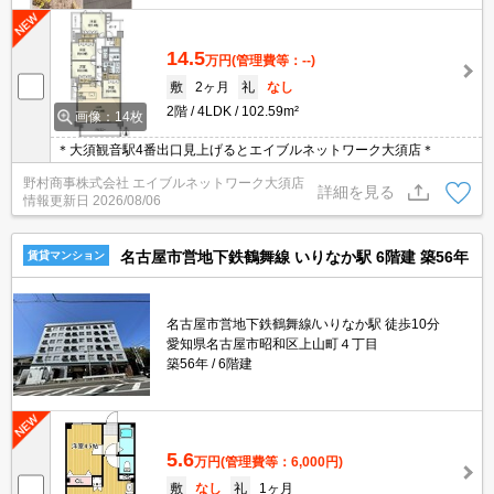
14.5
万円
(管理費等：--)
敷
2ヶ月
礼
なし
2階
4LDK
102.59m²
画像：14枚
＊大須観音駅4番出口見上げるとエイブルネットワーク大須店＊
野村商事株式会社 エイブルネットワーク大須店
詳細を見る
情報更新日
2026/08/06
名古屋市営地下鉄鶴舞線 いりなか駅 6階建 築56年
賃貸マンション
名古屋市営地下鉄鶴舞線/いりなか駅 徒歩10分
愛知県名古屋市昭和区上山町４丁目
築56年
6階建
5.6
万円
(管理費等：6,000円)
敷
なし
礼
1ヶ月