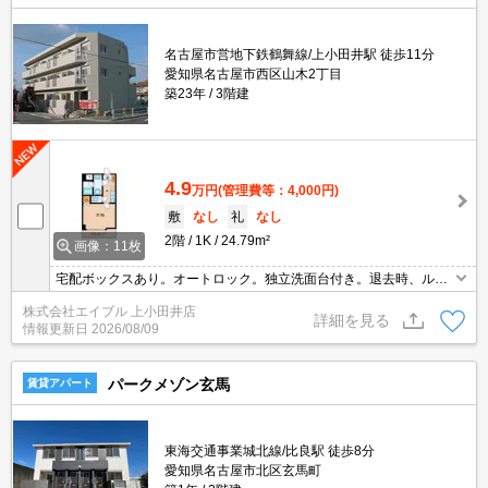
名古屋市営地下鉄鶴舞線/上小田井駅 徒歩11分
愛知県名古屋市西区山木2丁目
築23年
3階建
4.9
万円
(管理費等：4,000円)
敷
なし
礼
なし
2階
1K
24.79m²
画像：11枚
宅配ボックスあり。オートロック。独立洗面台付き。退去時、ルー
ムクリーニング料金55,000円。1年未満の解約時、違約金家賃+管理
株式会社エイブル 上小田井店
費の1ヶ月分発生。
詳細を見る
情報更新日
2026/08/09
パークメゾン玄馬
賃貸アパート
東海交通事業城北線/比良駅 徒歩8分
愛知県名古屋市北区玄馬町