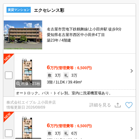
エクセレンス彩
賃貸マンション
名古屋市営地下鉄鶴舞線/上小田井駅 徒歩9分
愛知県名古屋市西区中小田井4丁目
築23年
4階建
6
万円
(管理費等：6,500円)
敷
3万
礼
3万
3階
1LDK
39.49m²
画像：23枚
オートロック。バス・トイレ別。室内に洗濯機置場あり。
株式会社エイブル 上小田井店
詳細を見る
情報更新日
2026/08/09
6
万円
(管理費等：6,500円)
敷
3万
礼
6万