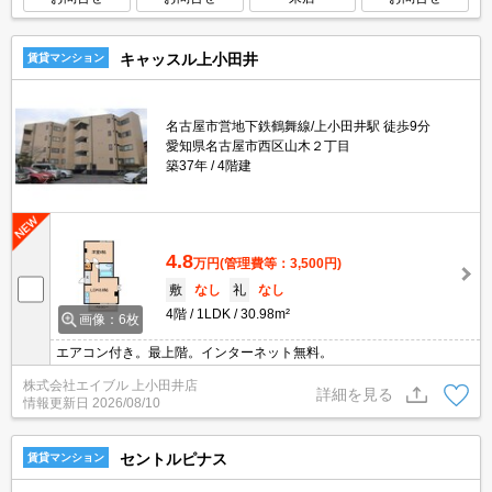
キャッスル上小田井
賃貸マンション
名古屋市営地下鉄鶴舞線/上小田井駅 徒歩9分
愛知県名古屋市西区山木２丁目
築37年
4階建
4.8
万円
(管理費等：3,500円)
敷
なし
礼
なし
4階
1LDK
30.98m²
画像：6枚
エアコン付き。最上階。インターネット無料。
株式会社エイブル 上小田井店
詳細を見る
情報更新日
2026/08/10
セントルピナス
賃貸マンション