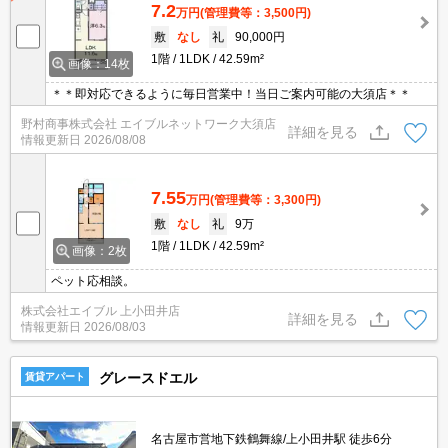
7.2
万円
(管理費等：3,500円)
敷
なし
礼
90,000円
1階
1LDK
42.59m²
画像：14枚
＊＊即対応できるように毎日営業中！当日ご案内可能の大須店＊＊
野村商事株式会社 エイブルネットワーク大須店
詳細を見る
情報更新日
2026/08/08
7.55
万円
(管理費等：3,300円)
敷
なし
礼
9万
1階
1LDK
42.59m²
画像：2枚
ペット応相談。
株式会社エイブル 上小田井店
詳細を見る
情報更新日
2026/08/03
グレースドエル
賃貸アパート
名古屋市営地下鉄鶴舞線/上小田井駅 徒歩6分