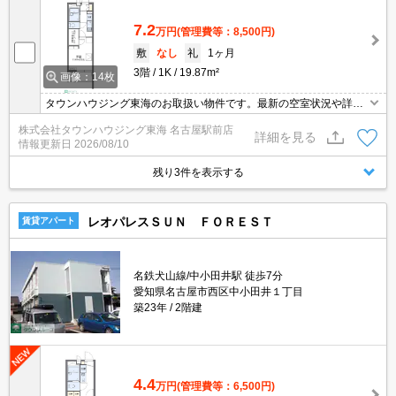
7.2
万円
(管理費等：8,500円)
敷
なし
礼
1ヶ月
3階
1K
19.87m²
画像：14枚
タウンハウジング東海のお取扱い物件です。最新の空室状況や詳細
などお気軽にお問い合わせください。
株式会社タウンハウジング東海 名古屋駅前店
詳細を見る
情報更新日
2026/08/10
残り3件を表示する
レオパレスＳＵＮ ＦＯＲＥＳＴ
賃貸アパート
名鉄犬山線/中小田井駅 徒歩7分
愛知県名古屋市西区中小田井１丁目
築23年
2階建
4.4
万円
(管理費等：6,500円)