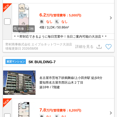
6.2
万円
(管理費等：5,000円)
敷
なし
礼
なし
4階
1LDK
50.86m²
画像：13枚
＊＊即対応できるように毎日営業中！当日ご案内可能の大須店＊＊
野村商事株式会社 エイブルネットワーク大須店
詳細を見る
情報更新日
2026/08/08
SK BUILDING-7
賃貸マンション
名古屋市営地下鉄鶴舞線/上小田井駅 徒歩8分
愛知県名古屋市西区山木２丁目
築18年
7階建
7.8
万円
(管理費等：8,200円)
敷
なし
礼
なし