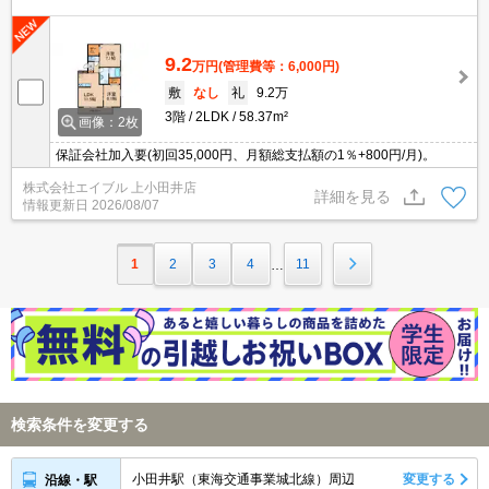
9.2
万円
(管理費等：6,000円)
敷
なし
礼
9.2万
3階
2LDK
58.37m²
画像：2枚
保証会社加入要(初回35,000円、月額総支払額の1％+800円/月)。
株式会社エイブル 上小田井店
詳細を見る
情報更新日
2026/08/07
1
2
3
4
11
…
検索条件を変更する
小田井駅（東海交通事業城北線）周辺
変更する
沿線・駅