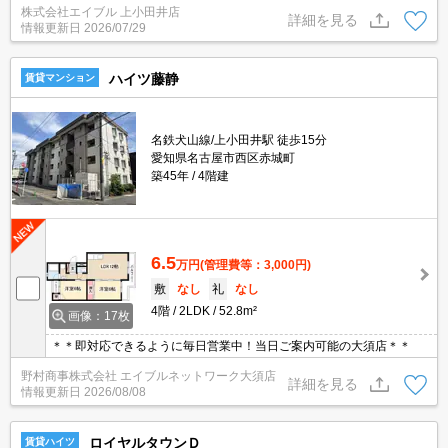
株式会社エイブル 上小田井店
詳細を見る
情報更新日
2026/07/29
ハイツ藤静
賃貸マンション
名鉄犬山線/上小田井駅 徒歩15分
愛知県名古屋市西区赤城町
築45年
4階建
6.5
万円
(管理費等：3,000円)
敷
なし
礼
なし
4階
2LDK
52.8m²
画像：17枚
＊＊即対応できるように毎日営業中！当日ご案内可能の大須店＊＊
野村商事株式会社 エイブルネットワーク大須店
詳細を見る
情報更新日
2026/08/08
ロイヤルタウンＤ
賃貸ハイツ