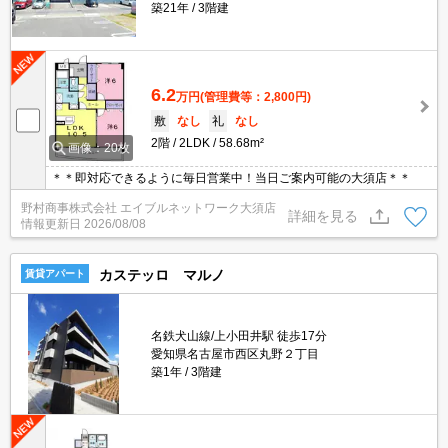
築21年
3階建
6.2
万円
(管理費等：2,800円)
敷
なし
礼
なし
2階
2LDK
58.68m²
画像：20枚
＊＊即対応できるように毎日営業中！当日ご案内可能の大須店＊＊
野村商事株式会社 エイブルネットワーク大須店
詳細を見る
情報更新日
2026/08/08
カステッロ マルノ
賃貸アパート
名鉄犬山線/上小田井駅 徒歩17分
愛知県名古屋市西区丸野２丁目
築1年
3階建