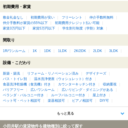
初期費用・家賃
敷金礼金なし
初期費用が安い
フリーレント
仲介手数料無料
仲介手数料が家賃の55%以下
初期費用クレジット払い可能
家賃3万円以下
家賃5万円以下
学生割引制度（学割）対象
間取り
1R/ワンルーム
1K
1DK
1LDK
2K/2DK
2LDK
3LDK
設備・こだわり
新築・築浅
リフォーム・リノベーション済み
デザイナーズ
バス・トイレ別
温水洗浄便座（ウォシュレット）付き
食器洗浄乾燥機（食洗機）付き
カウンターキッチン付き
収納重視
バリアフリー
広いワンルーム
広いリビング・ダイニングがある
ベランダ・バルコニー付き
ルーフバルコニー付き
屋上付き
ペット可・ペット相談可
楽器相談可
ピアノ相談可
DIY可
もっと見る
小田井駅の賃貸物件を建物種別に絞って探す