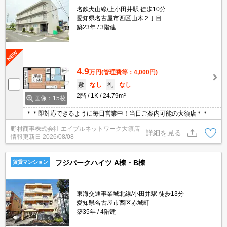
名鉄犬山線/上小田井駅 徒歩10分
愛知県名古屋市西区山木２丁目
築23年
3階建
4.9
万円
(管理費等：4,000円)
敷
なし
礼
なし
2階
1K
24.79m²
画像：15枚
＊＊即対応できるように毎日営業中！当日ご案内可能の大須店＊＊
野村商事株式会社 エイブルネットワーク大須店
詳細を見る
情報更新日
2026/08/08
フジパークハイツ A棟・B棟
賃貸マンション
東海交通事業城北線/小田井駅 徒歩13分
愛知県名古屋市西区赤城町
築35年
4階建