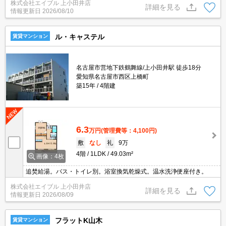
株式会社エイブル 上小田井店
詳細を見る
情報更新日
2026/08/10
ル・キャステル
賃貸マンション
名古屋市営地下鉄鶴舞線/上小田井駅 徒歩18分
愛知県名古屋市西区上橋町
築15年
4階建
6.3
万円
(管理費等：4,100円)
敷
なし
礼
9万
4階
1LDK
49.03m²
画像：4枚
追焚給湯。バス・トイレ別。浴室換気乾燥式。温水洗浄便座付き。
株式会社エイブル 上小田井店
詳細を見る
情報更新日
2026/08/09
フラットK山木
賃貸マンション