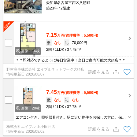
愛知県名古屋市西区八筋町
築23年
2階建
7.15
万円
(管理費等：5,500円)
敷
なし
礼
70,000円
2階
1LDK
37.78m²
画像：16枚
＊＊即対応できるように毎日営業中！当日ご案内可能の大須店＊＊
野村商事株式会社 エイブルネットワーク大須店
詳細を見る
情報更新日
2026/08/07
7.45
万円
(管理費等：5,500円)
敷
なし
礼
なし
2階
1LDK
37.78m²
画像：20枚
エアコン付き。照明器具付き。駅に近い物件をお探しの方に。保証
会社加入要(初回35,000円、月額総支払額の1％+800円/月)。
株式会社エイブル 上小田井店
詳細を見る
情報更新日
2026/08/02