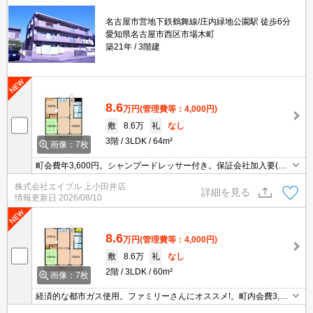
名古屋市営地下鉄鶴舞線/庄内緑地公園駅 徒歩6分
愛知県名古屋市西区市場木町
築21年
3階建
8.6
万円
(管理費等：4,000円)
敷
8.6万
礼
なし
3階
3LDK
64m²
画像：7枚
町会費年3,600円。シャンプードレッサー付き。保証会社加入要(初
回、月額総支払額の100%)。
株式会社エイブル 上小田井店
詳細を見る
情報更新日
2026/08/10
8.6
万円
(管理費等：4,000円)
敷
8.6万
礼
なし
2階
3LDK
60m²
画像：7枚
経済的な都市ガス使用。ファミリーさんにオススメ!。町内会費3,60
0円/1年。