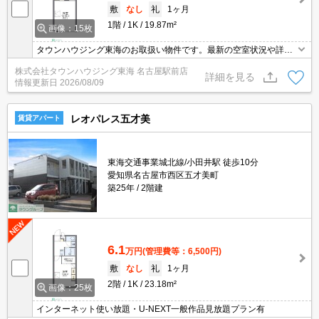
敷
なし
礼
1ヶ月
1階
1K
19.87m²
画像：15枚
タウンハウジング東海のお取扱い物件です。最新の空室状況や詳細
などお気軽にお問い合わせください。
株式会社タウンハウジング東海 名古屋駅前店
詳細を見る
情報更新日
2026/08/09
レオパレス五才美
賃貸アパート
東海交通事業城北線/小田井駅 徒歩10分
愛知県名古屋市西区五才美町
築25年
2階建
6.1
万円
(管理費等：6,500円)
敷
なし
礼
1ヶ月
2階
1K
23.18m²
画像：25枚
インターネット使い放題・U-NEXT一般作品見放題プラン有