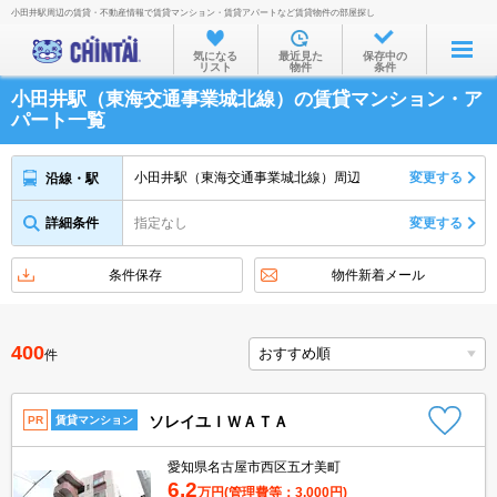
小田井駅周辺の賃貸・不動産情報で賃貸マンション・賃貸アパートなど賃貸物件の部屋探し
お部屋を探す
気になる
最近見た
保存中の
リスト
物件
条件
沿線・駅から
小田井駅（東海交通事業城北線）の賃貸マンション・ア
住所から
パート一覧
家賃相場から
小田井駅（東海交通事業城北線）周辺
変更する
沿線・駅
通勤通学時間から
詳細条件
指定なし
変更する
物件特集から
不動産会社から
条件保存
物件新着メール
TOP
400
件
ソレイユＩＷＡＴＡ
PR
賃貸マンション
愛知県名古屋市西区五才美町
6.2
万円
(管理費等：3,000円)