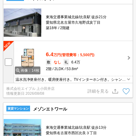
東海交通事業城北線/比良駅 徒歩21分
愛知県北名古屋市久地野戌亥丁目
築18年
2階建
6.4
万円
(管理費等：5,500円)
敷
なし
礼
6.4万
2階
2LDK
53.8m²
画像：14枚
温水洗浄便座付き。暖房便座付き。TVインターホン付き。シャンプ
ードレッサー付き。保証会社加入要(初回35,000円、月額総支払額の
株式会社エイブル 上小田井店
1％+800円/月)。
詳細を見る
情報更新日
2026/08/08
メゾンエトワール
賃貸マンション
東海交通事業城北線/比良駅 徒歩13分
愛知県名古屋市西区比良３丁目