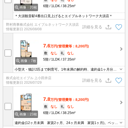
6階
1LDK
38.25m²
画像：20枚
＊大須観音駅4番出口見上げるとエイブルネットワーク大須店＊
野村商事株式会社 エイブルネットワーク大須店
詳細を見る
情報更新日
2026/08/08
7.6
万円
(管理費等：8,200円)
敷
なし
礼
なし
5階
1LDK
37.35m²
画像：7枚
小型犬・猫計2匹まで飼育可。1年未満の解約時、違約金1ヶ月分発
生。
株式会社エイブル 上小田井店
詳細を見る
情報更新日
2026/07/29
7.8
万円
(管理費等：8,200円)
敷
なし
礼
なし
6階
1LDK
38.25m²
画像：23枚
違約金(12ヶ月未満 家賃2ヶ月、24ヶ月未満 家賃1ヶ月)。ペット
応相談。ウォークインクローゼット付き。