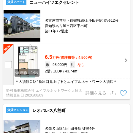
ニューハイツエクセレント
賃貸アパート
名古屋市営地下鉄鶴舞線/上小田井駅 徒歩12分
愛知県名古屋市西区平出町
築31年
2階建
6.5
万円
(管理費等：4,500円)
敷
98,000円
礼
なし
2階
1LDK
43.74m²
画像：14枚
＊大須観音駅4番出口見上げるとエイブルネットワーク大須店＊
野村商事株式会社 エイブルネットワーク大須店
詳細を見る
情報更新日
2026/08/09
レオパレス八筋町
賃貸マンション
名鉄犬山線/上小田井駅 徒歩4分