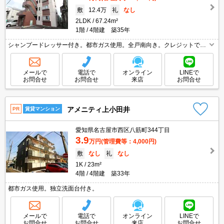
敷
12.4万
礼
なし
2LDK
67.24m²
1階
4階建 築35年
シャンプードレッサー付き。都市ガス使用。全戸南向き。クレジットで家
賃支払可。
メールで
電話で
オンライン
LINEで
お問合せ
お問合せ
来店
お問合せ
アメニティ上小田井
PR
賃貸マンション
愛知県名古屋市西区八筋町344丁目
3.9
万円
(管理費等：4,000円)
敷
なし
礼
なし
1K
23m²
4階
4階建 築33年
都市ガス使用。独立洗面台付き。
メールで
電話で
オンライン
LINEで
お問合せ
お問合せ
来店
お問合せ