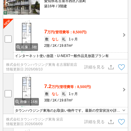
愛知県名古屋市西区八筋町
築16年
3階建
7
万円
(管理費等：8,500円)
敷
なし
礼
1ヶ月
2階
1K
19.87m²
画像：3枚
インターネット使い放題・U-NEXT一般作品見放題プラン有
株式会社タウンハウジング東海 名古屋駅前店
詳細を見る
情報更新日
2026/08/10
7.2
万円
(管理費等：8,500円)
敷
なし
礼
1ヶ月
3階
1K
19.87m²
画像：14枚
タウンハウジング東海のお取扱い物件です。最新の空室状況や詳細
などお気軽にお問い合わせください。
株式会社タウンハウジング東海 栄店
詳細を見る
情報更新日
2026/08/09