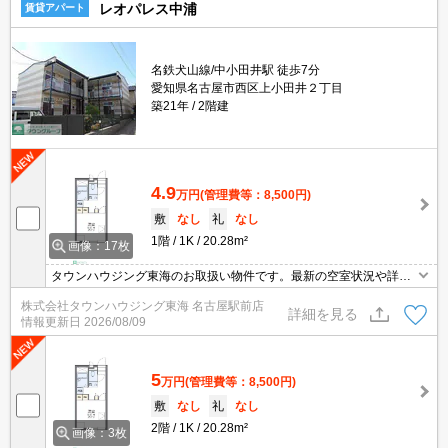
レオパレス中浦
賃貸アパート
名鉄犬山線/中小田井駅 徒歩7分
愛知県名古屋市西区上小田井２丁目
築21年
2階建
4.9
万円
(管理費等：8,500円)
敷
なし
礼
なし
1階
1K
20.28m²
画像：17枚
タウンハウジング東海のお取扱い物件です。最新の空室状況や詳細
などお気軽にお問い合わせください。
株式会社タウンハウジング東海 名古屋駅前店
詳細を見る
情報更新日
2026/08/09
5
万円
(管理費等：8,500円)
敷
なし
礼
なし
2階
1K
20.28m²
画像：3枚