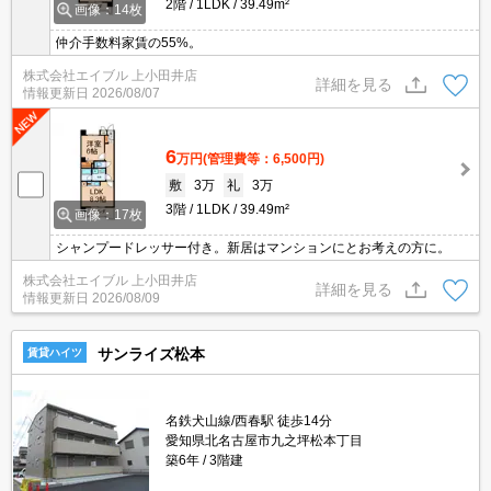
2階
1LDK
39.49m²
画像：14枚
仲介手数料家賃の55%。
株式会社エイブル 上小田井店
詳細を見る
情報更新日
2026/08/07
6
万円
(管理費等：6,500円)
敷
3万
礼
3万
3階
1LDK
39.49m²
画像：17枚
シャンプードレッサー付き。新居はマンションにとお考えの方に。
株式会社エイブル 上小田井店
詳細を見る
情報更新日
2026/08/09
サンライズ松本
賃貸ハイツ
名鉄犬山線/西春駅 徒歩14分
愛知県北名古屋市九之坪松本丁目
築6年
3階建