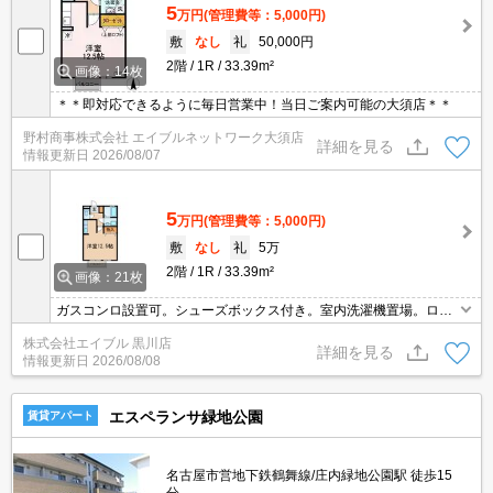
5
万円
(管理費等：5,000円)
敷
なし
礼
50,000円
2階
1R
33.39m²
画像：14枚
＊＊即対応できるように毎日営業中！当日ご案内可能の大須店＊＊
野村商事株式会社 エイブルネットワーク大須店
詳細を見る
情報更新日
2026/08/07
5
万円
(管理費等：5,000円)
敷
なし
礼
5万
2階
1R
33.39m²
画像：21枚
ガスコンロ設置可。シューズボックス付き。室内洗濯機置場。ロフ
ト付き。インターネットWi-Fi接続無料。
株式会社エイブル 黒川店
詳細を見る
情報更新日
2026/08/08
エスペランサ緑地公園
賃貸アパート
名古屋市営地下鉄鶴舞線/庄内緑地公園駅 徒歩15