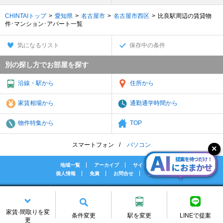
CHINTAIトップ
愛知県
名古屋市
名古屋市西区
比良駅周辺の賃貸物
件･マンション･アパート一覧
気になるリスト
保存中の条件
別の探し方でお部屋を探す
沿線・駅から
住所から
家賃相場から
通勤通学時間から
物件特集から
TOP
スマートフォン
パソコン
地域一覧
アーカイブ
サイトマップ
個人情報
免責
お問合せ
会社案内
(C) CHINTAI Corporation All rights reserved.
[PR]賃貸物件の疑問解決！教えてエイブルAGENT
家賃·間取りを変
条件変更
駅を変更
LINEで提案
[PR]賃貸生活の工夫を紹介！CHINTAI情報局
更