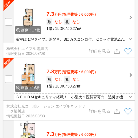
7.3
万円
(管理費等：6,000円)
敷
なし
礼
なし
1階
1LDK
50.27m²
画像：17枚
浴室は１坪タイプ。追焚き。3口ガスコンロ付。ICロック電池2,750
円(契約時)。保証会社要（初回35,000円、月総額の1％＋800円/
株式会社エイブル 黒川店
月）。
詳細を見る
情報更新日
2026/08/08
7.3
万円
(管理費等：6,000円)
敷
なし
礼
なし
1階
1LDK
50.27m²
画像：16枚
ＳＥＣＯＭセキュリティ搭載！ 小型犬１匹飼育可☆ 追焚き機能
付きの広々とした浴室は一日の疲れを取るにはピッタリ♪
株式会社光コーポレーション エイブルネットワ
詳細を見る
ーク勝川店
情報更新日
2026/08/03
7.3
万円
(管理費等：6,000円)