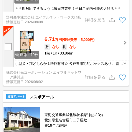
＊＊即対応できるように毎日営業中！当日ご案内可能の大須店＊＊
野村商事株式会社 エイブルネットワーク大須店
詳細を見る
情報更新日
2026/08/08
6.71
万円
(管理費等：5,000円)
敷
なし
礼
なし
1階
1K
33.86m²
画像：19枚
小型犬・猫どちらか１匹飼育可☆ 各戸専用宅配ボックスあり。 都市
ガス使用！ 追焚き機能付きの浴室で、いつでもホカホカのバスタイ
株式会社光コーポレーション エイブルネットワ
ム♪
詳細を見る
ーク勝川店
情報更新日
2026/08/02
レスポアール
賃貸アパート
東海交通事業城北線/比良駅 徒歩13分
愛知県北名古屋市二子屋敷
築19年
2階建