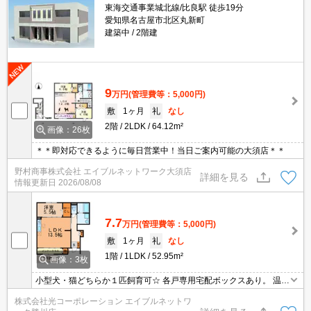
東海交通事業城北線/比良駅 徒歩19分
愛知県名古屋市北区丸新町
建築中
2階建
9
万円
(管理費等：5,000円)
敷
1ヶ月
礼
なし
2階
2LDK
64.12m²
画像：26枚
＊＊即対応できるように毎日営業中！当日ご案内可能の大須店＊＊
野村商事株式会社 エイブルネットワーク大須店
詳細を見る
情報更新日
2026/08/08
7.7
万円
(管理費等：5,000円)
敷
1ヶ月
礼
なし
1階
1LDK
52.95m²
画像：3枚
小型犬・猫どちらか１匹飼育可☆ 各戸専用宅配ボックスあり。 温水
洗浄便座・シャンプードレッサー・エアコン他、充実の設備☆
株式会社光コーポレーション エイブルネットワ