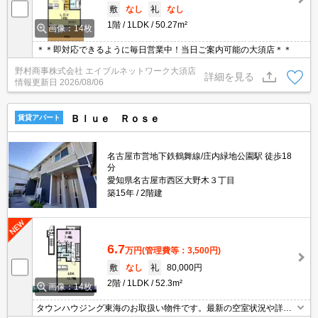
敷
なし
礼
なし
1階
1LDK
50.27m²
画像：14枚
＊＊即対応できるように毎日営業中！当日ご案内可能の大須店＊＊
野村商事株式会社 エイブルネットワーク大須店
詳細を見る
情報更新日
2026/08/06
Ｂｌｕｅ Ｒｏｓｅ
賃貸アパート
名古屋市営地下鉄鶴舞線/庄内緑地公園駅 徒歩18
分
愛知県名古屋市西区大野木３丁目
築15年
2階建
6.7
万円
(管理費等：3,500円)
敷
なし
礼
80,000円
2階
1LDK
52.3m²
画像：14枚
タウンハウジング東海のお取扱い物件です。最新の空室状況や詳細