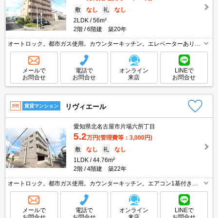
敷
なし
礼
なし
2LDK
56m²
2階
6階建 築20年
オートロック。都市ガス使用。カウンターキッチン。エレベーターあり。
防犯カメラ付き。月額損害保険料等1,250円。引越指定業者あり。
メールで
電話で
オンライン
LINEで
お問合せ
お問合せ
来店
お問合せ
リヴィエール
PR
賃貸マンション
愛知県北名古屋市片場六所丁目
5.2
万円
(管理費等：3,000円)
敷
なし
礼
なし
1LDK
44.76m²
2階
4階建 築22年
オートロック。都市ガス使用。カウンターキッチン。エアコン1基付き。
玄関はカードキーシステム。引越指定業者あり。
メールで
電話で
オンライン
LINEで
お問合せ
お問合せ
来店
お問合せ