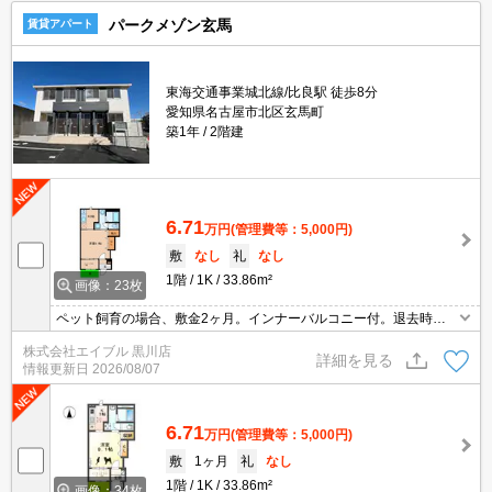
パークメゾン玄馬
賃貸アパート
東海交通事業城北線/比良駅 徒歩8分
愛知県名古屋市北区玄馬町
築1年
2階建
6.71
万円
(管理費等：5,000円)
敷
なし
礼
なし
1階
1K
33.86m²
画像：23枚
ペット飼育の場合、敷金2ヶ月。インナーバルコニー付。退去時、
ルームクリーニング料金40,700円。インターネット無料。庭付き。
株式会社エイブル 黒川店
全戸角部屋。宅配ボックスあり。全戸南向き。小型犬・猫計1匹ま
詳細を見る
情報更新日
2026/08/07
で飼育可。
6.71
万円
(管理費等：5,000円)
敷
1ヶ月
礼
なし
1階
1K
33.86m²
画像：34枚