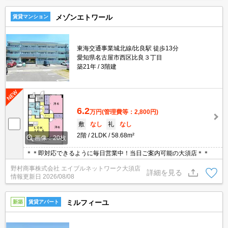
メゾンエトワール
賃貸マンション
東海交通事業城北線/比良駅 徒歩13分
愛知県名古屋市西区比良３丁目
築21年
3階建
6.2
万円
(管理費等：2,800円)
敷
なし
礼
なし
2階
2LDK
58.68m²
画像：20枚
＊＊即対応できるように毎日営業中！当日ご案内可能の大須店＊＊
野村商事株式会社 エイブルネットワーク大須店
詳細を見る
情報更新日
2026/08/08
ミルフィーユ
新築
賃貸アパート