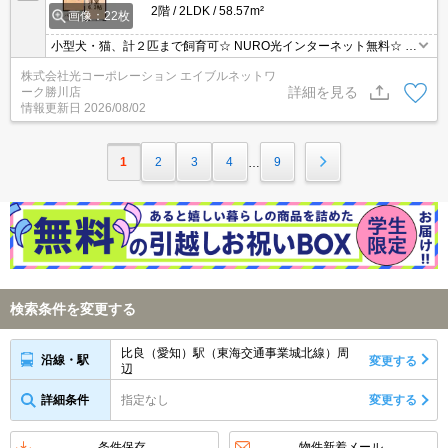
2階
2LDK
58.57m²
画像：22枚
小型犬・猫、計２匹まで飼育可☆ NURO光インターネット無料☆ ご
家族を近くに感じることが出来る人気のカウンターキッチン♪
株式会社光コーポレーション エイブルネットワ
詳細を見る
ーク勝川店
情報更新日
2026/08/02
1
2
3
4
9
…
検索条件を変更する
比良（愛知）駅（東海交通事業城北線）周
沿線・駅
変更する
辺
詳細条件
指定なし
変更する
条件保存
物件新着メール