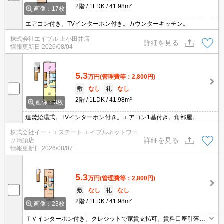
2階
1LDK
41.98m²
画像：17枚
エアコン付き。TVインターホン付き。カウンターキッチン。
株式会社エイブル 上小田井店
詳細を見る
情報更新日
2026/08/04
5.3
万円
(管理費等：2,800円)
敷
なし
礼
なし
2階
1LDK
41.98m²
画像：3枚
追焚給湯式。TVインターホン付き。エアコン1基付き。角部屋。
株式会社イー・エステート エイブルネットワー
詳細を見る
ク清須店
情報更新日
2026/08/07
5.3
万円
(管理費等：2,800円)
敷
なし
礼
なし
2階
1LDK
41.98m²
画像：23枚
ＴＶインターホン付き。クレジットで家賃支払可。賃料口座引落手