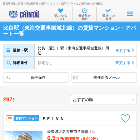
比良駅周辺の賃貸・不動産情報で賃貸マンション・賃貸アパートなど賃貸物件の部屋探し
お部屋を探す
気になる
最近見た
保存中の
リスト
物件
条件
沿線・駅から
比良駅（東海交通事業城北線）の賃貸マンション・アパ
住所から
ート一覧
家賃相場から
比良（愛知）駅（東海交通事業城北線）周
沿線・駅
変更する
辺
通勤通学時間から
詳細条件
指定なし
変更する
物件特集から
不動産会社から
条件保存
物件新着メール
TOP
297
件
ＳＥＬＶＡ
PR
賃貸マンション
愛知県北名古屋市片場都丁目
6.5
万円
(管理費等：5,000円)