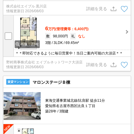
ステム利用可1,100円/月。保証会社加入要330円/月。
株式会社エイブル 黒川店
詳細を見る
情報更新日
2026/08/03
6
万円
(管理費等：6,400円)
敷
98,000円
礼
なし
3階
3LDK
69.45m²
画像：23枚
＊＊即対応できるように毎日営業中！当日ご案内可能の大須店＊＊
野村商事株式会社 エイブルネットワーク大須店
詳細を見る
情報更新日
2026/08/03
マロンステージＢ棟
賃貸マンション
東海交通事業城北線/比良駅 徒歩11分
愛知県名古屋市西区比良１丁目
築28年
3階建