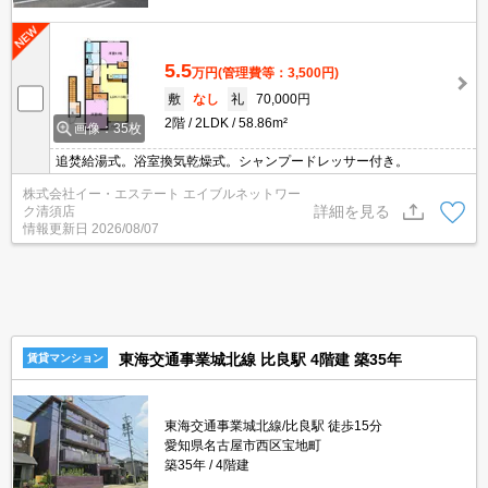
5.5
万円
(管理費等：3,500円)
敷
なし
礼
70,000円
2階
2LDK
58.86m²
画像：35枚
追焚給湯式。浴室換気乾燥式。シャンプードレッサー付き。
株式会社イー・エステート エイブルネットワー
詳細を見る
ク清須店
情報更新日
2026/08/07
東海交通事業城北線 比良駅 4階建 築35年
賃貸マンション
東海交通事業城北線/比良駅 徒歩15分
愛知県名古屋市西区宝地町
築35年
4階建