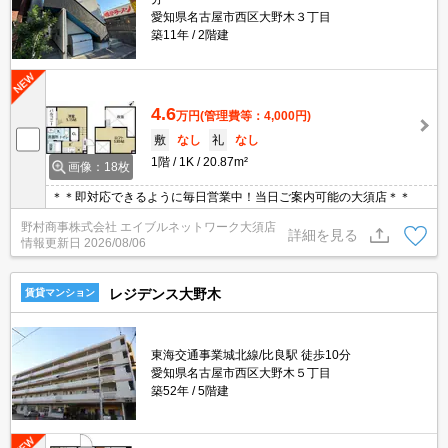
愛知県名古屋市西区大野木３丁目
築11年
2階建
4.6
万円
(管理費等：4,000円)
敷
なし
礼
なし
1階
1K
20.87m²
画像：18枚
＊＊即対応できるように毎日営業中！当日ご案内可能の大須店＊＊
野村商事株式会社 エイブルネットワーク大須店
詳細を見る
情報更新日
2026/08/06
レジデンス大野木
賃貸マンション
東海交通事業城北線/比良駅 徒歩10分
愛知県名古屋市西区大野木５丁目
築52年
5階建