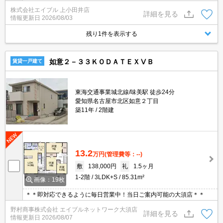
数料170円/月。サポートシステム加入要330円/月。
株式会社エイブル 上小田井店
詳細を見る
情報更新日
2026/08/03
残り1件を表示する
如意２－３３ＫＯＤＡＴＥＸⅤＢ
賃貸一戸建て
東海交通事業城北線/味美駅 徒歩24分
愛知県名古屋市北区如意２丁目
築11年
2階建
13.2
万円
(管理費等：--)
敷
138,000円
礼
1.5ヶ月
1-2階
3LDK+S
85.31m²
画像：19枚
＊＊即対応できるように毎日営業中！当日ご案内可能の大須店＊＊
野村商事株式会社 エイブルネットワーク大須店
詳細を見る
情報更新日
2026/08/07