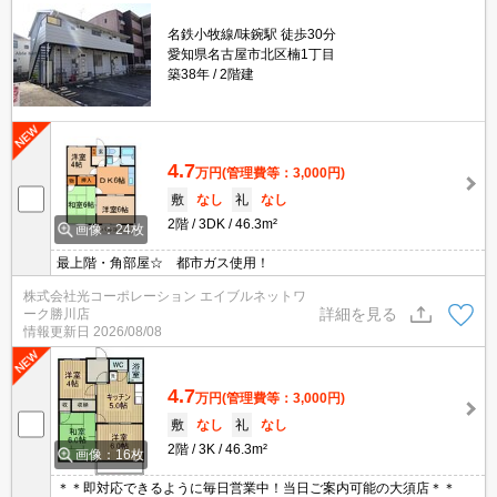
名鉄小牧線/味鋺駅 徒歩30分
愛知県名古屋市北区楠1丁目
築38年
2階建
4.7
万円
(管理費等：3,000円)
敷
なし
礼
なし
2階
3DK
46.3m²
画像：24枚
最上階・角部屋☆ 都市ガス使用！
株式会社光コーポレーション エイブルネットワ
詳細を見る
ーク勝川店
情報更新日
2026/08/08
4.7
万円
(管理費等：3,000円)
敷
なし
礼
なし
2階
3K
46.3m²
画像：16枚
＊＊即対応できるように毎日営業中！当日ご案内可能の大須店＊＊