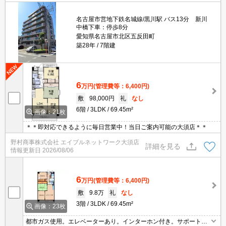
名古屋市営地下鉄名城線/黒川駅 バス13分 新川
中橋下車：停歩8分
愛知県名古屋市北区五反田町
築28年
7階建
6
万円
(管理費等：6,400円)
敷
98,000円
礼
なし
6階
3LDK
69.45m²
画像：21枚
＊＊即対応できるように毎日営業中！当日ご案内可能の大須店＊＊
野村商事株式会社 エイブルネットワーク大須店
詳細を見る
情報更新日
2026/08/06
6
万円
(管理費等：6,400円)
敷
9.8万
礼
なし
3階
3LDK
69.45m²
画像：23枚
都市ガス使用。エレベーターあり。インターホン付き。サポートシ