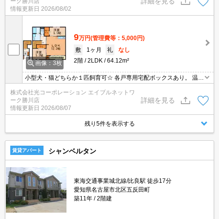
詳細を見る
ーク勝川店
情報更新日
2026/08/02
9
万円
(管理費等：5,000円)
敷
1ヶ月
礼
なし
2階
2LDK
64.12m²
画像：3枚
小型犬・猫どちらか１匹飼育可☆ 各戸専用宅配ボックスあり。 温水
洗浄便座・シャンプードレッサー・エアコン他、充実の設備☆
株式会社光コーポレーション エイブルネットワ
詳細を見る
ーク勝川店
情報更新日
2026/08/07
残り5件を表示する
シャンベルタン
賃貸アパート
東海交通事業城北線/比良駅 徒歩17分
愛知県名古屋市北区五反田町
築11年
2階建