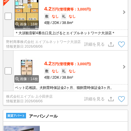
4.2
万円
(管理費等：3,000円)
敷
なし
礼
なし
4階
2DK
38.8m²
画像：18枚
＊大須観音駅4番出口見上げるとエイブルネットワーク大須店＊
野村商事株式会社 エイブルネットワーク大須店
詳細を見る
情報更新日
2026/08/06
4.2
万円
(管理費等：3,000円)
敷
なし
礼
なし
4階
2DK
38.8m²
画像：14枚
ペット応相談。犬飼育時保証金2ヶ月、猫飼育時保証金3ヶ月。
株式会社エイブル 上小田井店
詳細を見る
情報更新日
2026/08/06
アーバンノール
賃貸アパート