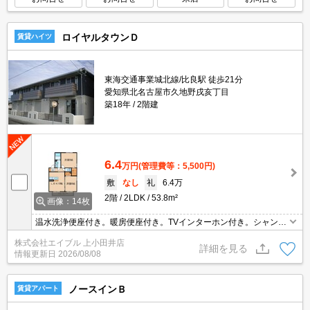
ロイヤルタウンＤ
賃貸ハイツ
東海交通事業城北線/比良駅 徒歩21分
愛知県北名古屋市久地野戌亥丁目
築18年
2階建
6.4
万円
(管理費等：5,500円)
敷
なし
礼
6.4万
2階
2LDK
53.8m²
画像：14枚
温水洗浄便座付き。暖房便座付き。TVインターホン付き。シャンプ
ードレッサー付き。保証会社加入要(初回35,000円、月額総支払額の
株式会社エイブル 上小田井店
1％+800円/月)。
詳細を見る
情報更新日
2026/08/08
ノースインＢ
賃貸アパート