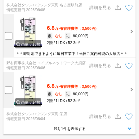
などお気軽にお問い合わせください。
株式会社タウンハウジング東海 名古屋駅前店
詳細を見る
情報更新日
2026/08/08
6.8
万円
(管理費等：3,500円)
敷
なし
礼
80,000円
2階
1LDK
52.3m²
画像：15枚
＊＊即対応できるように毎日営業中！当日ご案内可能の大須店＊＊
野村商事株式会社 エイブルネットワーク大須店
詳細を見る
情報更新日
2026/08/06
6.8
万円
(管理費等：3,500円)
敷
なし
礼
80,000円
2階
1LDK
52.3m²
画像：14枚
株式会社タウンハウジング東海 栄店
詳細を見る
情報更新日
2026/08/04
残り1件を表示する