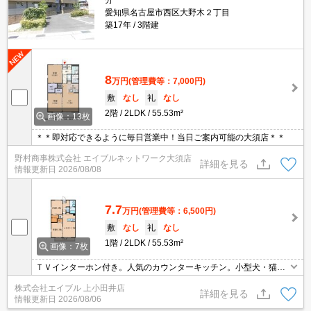
分
愛知県名古屋市西区大野木２丁目
築17年
3階建
8
万円
(管理費等：7,000円)
敷
なし
礼
なし
2階
2LDK
55.53m²
画像：13枚
＊＊即対応できるように毎日営業中！当日ご案内可能の大須店＊＊
野村商事株式会社 エイブルネットワーク大須店
詳細を見る
情報更新日
2026/08/08
7.7
万円
(管理費等：6,500円)
敷
なし
礼
なし
1階
2LDK
55.53m²
画像：7枚
ＴＶインターホン付き。人気のカウンターキッチン。小型犬・猫計
2匹まで飼育可。
株式会社エイブル 上小田井店
詳細を見る
情報更新日
2026/08/06