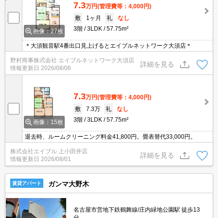
7.3
万円
(管理費等：4,000円)
敷
1ヶ月
礼
なし
3階
3LDK
57.75m²
画像：27枚
＊大須観音駅4番出口見上げるとエイブルネットワーク大須店＊
野村商事株式会社 エイブルネットワーク大須店
詳細を見る
情報更新日
2026/08/06
7.3
万円
(管理費等：4,000円)
敷
7.3万
礼
なし
3階
3LDK
57.75m²
画像：15枚
退去時、ルームクリーニング料金41,800円。畳表替代33,000円。
株式会社エイブル 上小田井店
詳細を見る
情報更新日
2026/08/01
ガンマ大野木
賃貸アパート
名古屋市営地下鉄鶴舞線/庄内緑地公園駅 徒歩13
分