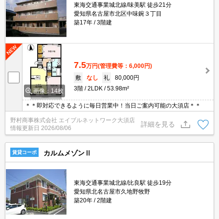
東海交通事業城北線/味美駅 徒歩21分
愛知県名古屋市北区中味鋺３丁目
築17年
3階建
7.5
万円
(管理費等：6,000円)
敷
なし
礼
80,000円
3階
2LDK
53.98m²
画像：14枚
＊＊即対応できるように毎日営業中！当日ご案内可能の大須店＊＊
野村商事株式会社 エイブルネットワーク大須店
詳細を見る
情報更新日
2026/08/06
カルムメゾンⅡ
賃貸コーポ
東海交通事業城北線/比良駅 徒歩19分
愛知県北名古屋市久地野牧野
築20年
2階建