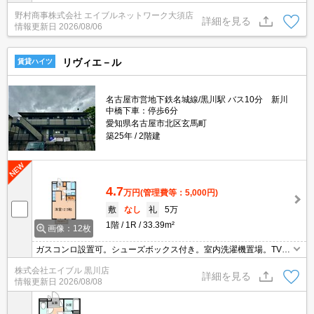
野村商事株式会社 エイブルネットワーク大須店
詳細を見る
情報更新日
2026/08/06
リヴィエ－ル
賃貸ハイツ
名古屋市営地下鉄名城線/黒川駅 バス10分 新川
中橋下車：停歩6分
愛知県名古屋市北区玄馬町
築25年
2階建
4.7
万円
(管理費等：5,000円)
敷
なし
礼
5万
1階
1R
33.39m²
画像：12枚
ガスコンロ設置可。シューズボックス付き。室内洗濯機置場。TVイ
ンターホン付き。保証会社加入要(初回35,000円、月額総支払額の
株式会社エイブル 黒川店
1％+800円/月)。
詳細を見る
情報更新日
2026/08/08