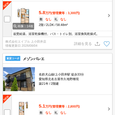
5.8
万円
(管理費等：3,300円)
敷
なし
礼
なし
2階
2LDK
58.48m²
画像：14枚
追焚給湯。浴室乾燥機付。バス・トイレ別。浴室換気乾燥式。
株式会社エイブル 上小田井店
詳細を見る
情報更新日
2026/08/04
メゾンパレエ
賃貸コーポ
名鉄犬山線/上小田井駅 徒歩33分
愛知県北名古屋市久地野権現
築21年
2階建
5.1
万円
(管理費等：2,800円)
敷
なし
礼
なし