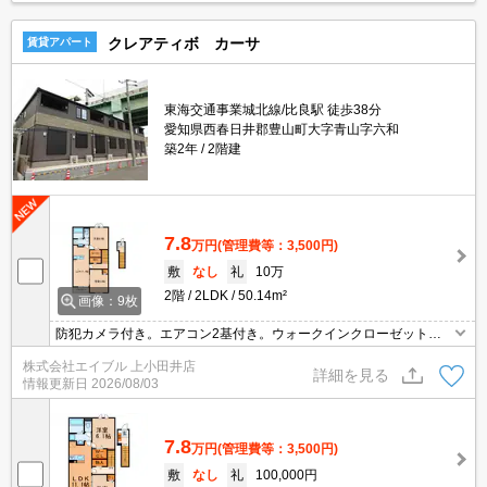
クレアティボ カーサ
賃貸アパート
東海交通事業城北線/比良駅 徒歩38分
愛知県西春日井郡豊山町大字青山字六和
築2年
2階建
7.8
万円
(管理費等：3,500円)
敷
なし
礼
10万
2階
2LDK
50.14m²
画像：9枚
防犯カメラ付き。エアコン2基付き。ウォークインクローゼット付
き。
株式会社エイブル 上小田井店
詳細を見る
情報更新日
2026/08/03
7.8
万円
(管理費等：3,500円)
敷
なし
礼
100,000円