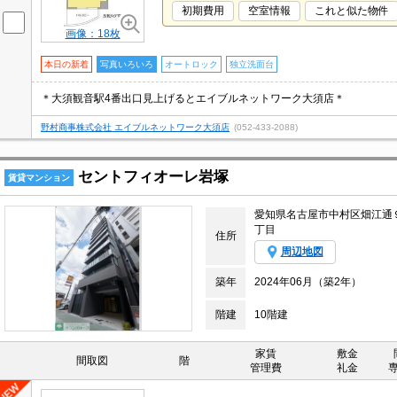
初期費用
空室情報
これと似た物件
画像：18枚
本日の新着
写真いろいろ
オートロック
独立洗面台
＊大須観音駅4番出口見上げるとエイブルネットワーク大須店＊
野村商事株式会社 エイブルネットワーク大須店
(052-433-2088)
セントフィオーレ岩塚
賃貸マンション
愛知県名古屋市中村区畑江通
丁目
住所
周辺地図
築年
2024年06月（築2年）
階建
10階建
家賃
敷金
間取図
階
管理費
礼金