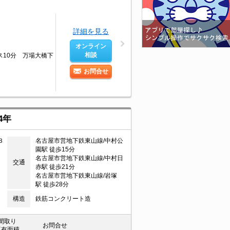
詳細を見る
オンライン
相談
ス10分 万場大橋下
お問合せ
4年
３
名古屋市営地下鉄東山線/中村公
園駅 徒歩15分
名古屋市営地下鉄東山線/中村日
交通
赤駅 徒歩21分
名古屋市営地下鉄東山線/岩塚
駅 徒歩28分
構造
鉄筋コンクリート造
間取り
お問合せ
専有面積