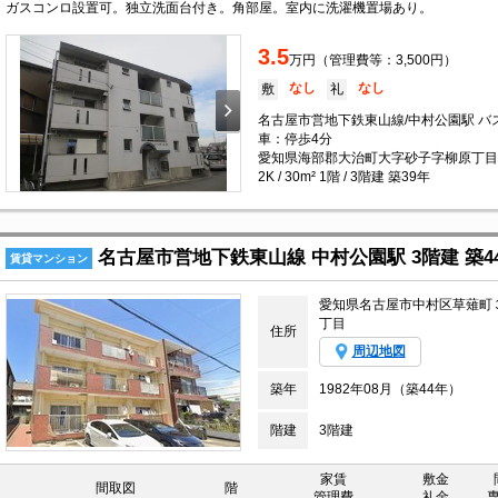
ガスコンロ設置可。独立洗面台付き。角部屋。室内に洗濯機置場あり。
3.5
万円（管理費等：3,500円）
なし
なし
敷
礼
名古屋市営地下鉄東山線/中村公園駅 バ
車：停歩4分
愛知県海部郡大治町大字砂子字柳原丁目
2K / 30m² 1階 / 3階建 築39年
名古屋市営地下鉄東山線 中村公園駅 3階建 築4
賃貸マンション
愛知県名古屋市中村区草薙町
丁目
住所
周辺地図
築年
1982年08月（築44年）
階建
3階建
家賃
敷金
間取図
階
管理費
礼金