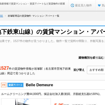
動産情報で賃貸マンション・賃貸アパートなど賃貸物件の部屋
最近見た物件
気
村区
岩塚駅周辺の賃貸物件･マンション･アパート一覧
地下鉄東山線）の賃貸マンション・アパ
結果です。1527件の物件が見つかりました。物件一覧で賃料や間取り、外観写真を
建物種別を絞り込む
1527
件の賃貸物件情報が岩塚駅（名古屋市営地下鉄東
並び替え
山線）周辺で見つかりました
Belle Demeure
PR
賃貸アパート
ルームクリーニング費44,000円。保証会社加入要(初回、月額総支払額の30%)。