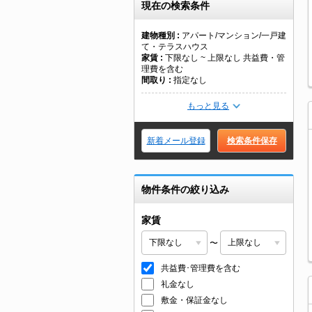
現在の検索条件
建物種別
アパート/マンション/一戸建
て・テラスハウス
家賃
下限なし ~ 上限なし 共益費・管
理費を含む
間取り
指定なし
もっと見る
新着メール登録
検索条件保存
物件条件の絞り込み
家賃
〜
共益費･管理費を含む
礼金なし
敷金・保証金なし