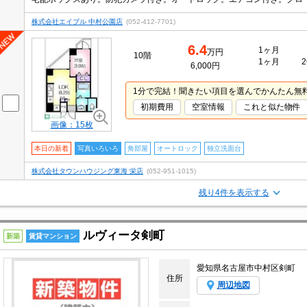
株式会社エイブル 中村公園店
(052-412-7701)
6.4
1ヶ月
万円
10階
1ヶ月
2
6,000円
1分で完結！聞きたい項目を選んでかんたん無
初期費用
空室情報
これと似た物件
画像：15枚
本日の新着
写真いろいろ
角部屋
オートロック
独立洗面台
株式会社タウンハウジング東海 栄店
(052-951-1015)
残り4件を表示する
ルヴィータ剣町
新築
賃貸マンション
愛知県名古屋市中村区剣町
住所
周辺地図