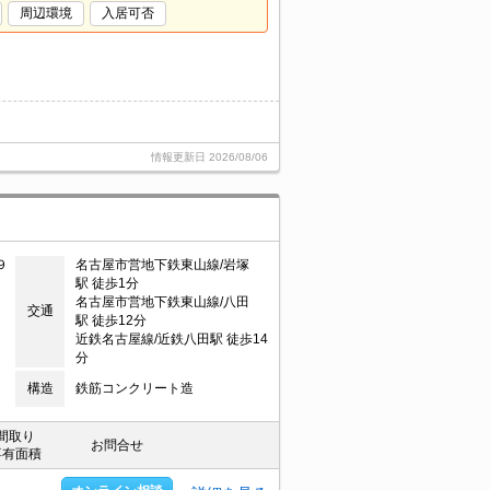
周辺環境
入居可否
情報更新日
2026/08/06
９
名古屋市営地下鉄東山線/岩塚
駅 徒歩1分
名古屋市営地下鉄東山線/八田
交通
駅 徒歩12分
近鉄名古屋線/近鉄八田駅 徒歩14
分
構造
鉄筋コンクリート造
間取り
お問合せ
専有面積