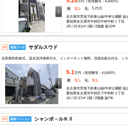
5.25
万円（管理費等：4,000円）
なし
5.25万
敷
礼
名古屋市営地下鉄東山線/中村公園駅 徒
愛知県名古屋市中村区中村中町１丁目
1R / 20.81m² 1階 / 2階建 築10年
サダルスウド
PR
賃貸コーポ
浴室換気乾燥式。温水洗浄便座付き。インターネット無料。洗面化粧台付き。シ
5.1
万円（管理費等：4,000円）
なし
なし
敷
礼
名古屋市営地下鉄東山線/中村公園駅 徒歩
愛知県名古屋市中村区下中村町２丁目
1K / 20.37m² 1階 / 2階建 築7年
シャンポ－ルＫⅡ
PR
賃貸マンション