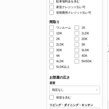
駐車場料金を含む
家賃クレジット払い可
初期費用クレジット払い可
間取り
ワンルーム
1K
1DK
1LDK
2K
2DK
2LDK
3K
3DK
3LDK
4K
4DK
4LDK
5K/5DK
5LDK以上
お部屋の広さ
居室
和室を含む
リビング・ダイニング・キッチン