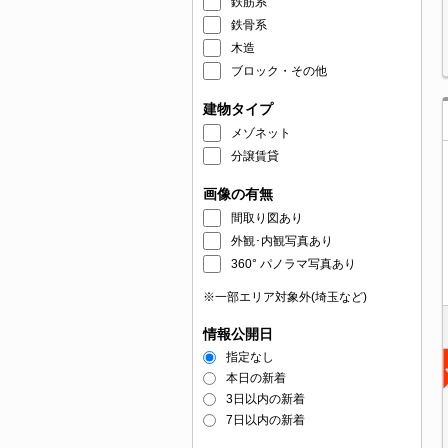
鉄筋系
鉄骨系
木造
ブロック・その他
建物タイプ
メゾネット
分譲賃貸
画像の有無
間取り図あり
外観･内観写真あり
360° パノラマ写真あり
※一部エリア対象外(埼玉など)
情報公開日
指定なし
本日の新着
3日以内の新着
7日以内の新着