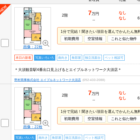
7
なし
万円
2階
なし
6
--
1分で完結！聞きたい項目を選んでかんたん無
初期費用
空室情報
これと似た物件
画像：22枚
本日の新着
写真いろいろ
南向き
角部屋
独立洗面台
ペット相談可
＊大須観音駅4番出口見上げるとエイブルネットワーク大須店＊
野村商事株式会社 エイブルネットワーク大須店
(052-433-2088)
7
なし
万円
2階
なし
6
--
1分で完結！聞きたい項目を選んでかんたん無
初期費用
空室情報
これと似た物件
画像：22枚
写真いろいろ
南向き
角部屋
独立洗面台
ペット相談可