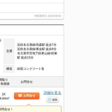
情報更新日
2026/08/04
２
近鉄名古屋線/烏森駅 徒歩7分
近鉄名古屋線/黄金駅 徒歩8分
交通
名古屋市営地下鉄東山線/岩塚
駅 徒歩15分
構造
鉄筋コンクリート造
間取り
お問合せ
専有面積
詳細を見る
1K
お問合せ
4.84m²
追加
料問合せ！