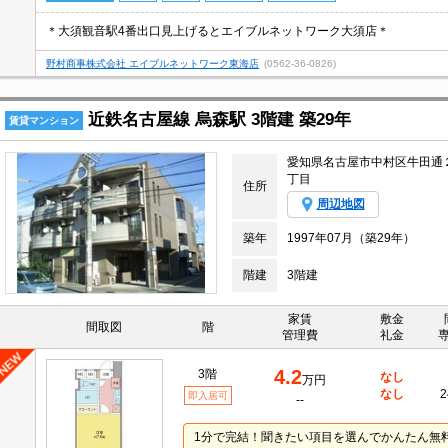
＊大須観音駅4番出口見上げるとエイブルネットワーク大須店＊
野村商事株式会社 エイブルネットワーク東海店
(0562-36-0826)
近鉄名古屋線 烏森駅 3階建 築29年
賃貸マンション
愛知県名古屋市中村区牛田通
丁目
住所
周辺地図
築年
1997年07月（築29年）
階建
3階建
家賃
敷金
間取図
階
管理費
礼金
4.2
3階
なし
万円
なし
2
即入居可
--
1分で完結！聞きたい項目を選んでかんたん無