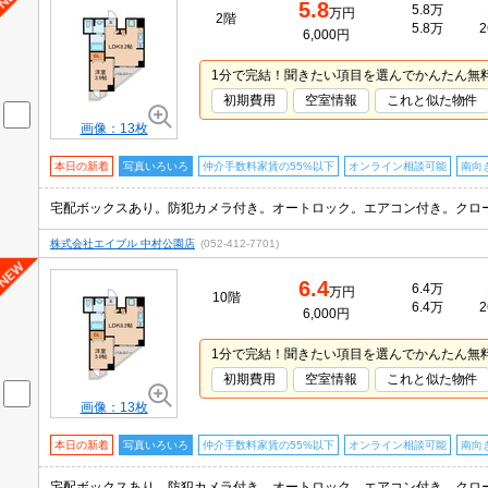
5.8
5.8万
万円
2階
5.8万
2
6,000円
1分で完結！聞きたい項目を選んでかんたん無
初期費用
空室情報
これと似た物件
画像：13枚
本日の新着
写真いろいろ
仲介手数料家賃の55%以下
オンライン相談可能
南向
株式会社エイブル 中村公園店
(052-412-7701)
6.4
6.4万
万円
10階
6.4万
2
6,000円
1分で完結！聞きたい項目を選んでかんたん無
初期費用
空室情報
これと似た物件
画像：13枚
本日の新着
写真いろいろ
仲介手数料家賃の55%以下
オンライン相談可能
南向