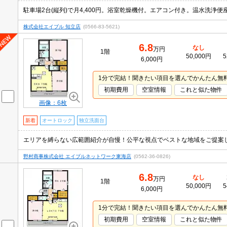
株式会社エイブル 知立店
(0566-83-5621)
6.8
なし
万円
1階
50,000円
5
6,000円
1分で完結！聞きたい項目を選んでかんたん無
初期費用
空室情報
これと似た物件
画像：6枚
新着
オートロック
独立洗面台
エリアを縛らない広範囲紹介が自慢！公平な視点でベストな地域をご提案
野村商事株式会社 エイブルネットワーク東海店
(0562-36-0826)
6.8
なし
万円
1階
50,000円
5
6,000円
1分で完結！聞きたい項目を選んでかんたん無
初期費用
空室情報
これと似た物件