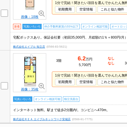
1分で完結！聞きたい項目を選んでかんたん無
初期費用
空室情報
これと似た物件
画像：18枚
新着
写真いろいろ
仲介手数料家賃の55%以下
オンライン相談可能
オートロッ
宅配ボックスあり。保証会社要（初回35,000円、月総額の1％＋800円/
株式会社エイブル 知立店
(0566-83-5621)
6.2
なし
万円
3階
なし
3
5,700円
1分で完結！聞きたい項目を選んでかんたん無
初期費用
空室情報
これと似た物件
画像：35枚
写真いろいろ
オンライン相談可能
独立洗面台
インターネット無料。駅まで徒歩2分圏内!。コンビニへ470m。
株式会社ＲＥＡ エイブルネットワーク安城店
(0566-91-7775)