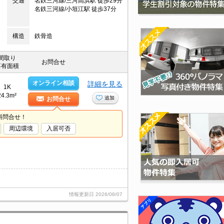
交通
名鉄三河線/三河高浜駅 徒歩29分
名鉄三河線/小垣江駅 徒歩37分
構造
鉄骨造
間取り
お問合せ
専有面積
オンライン相談
詳細を見る
1K
24.3m²
追加
お問合せ
料問合せ！
周辺環境
入居可否
情報更新日
2026/08/07