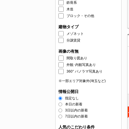
鉄骨系
木造
ブロック・その他
建物タイプ
メゾネット
分譲賃貸
画像の有無
間取り図あり
外観･内観写真あり
360° パノラマ写真あり
※一部エリア対象外(埼玉など)
情報公開日
指定なし
本日の新着
3日以内の新着
7日以内の新着
人気のこだわり条件