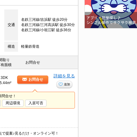
名鉄三河線/吉浜駅 徒歩20分
交通
名鉄三河線/三河高浜駅 徒歩30分
名鉄三河線/小垣江駅 徒歩36分
構造
軽量鉄骨造
間取り
お問合せ
専有面積
詳細を見る
3DK
お問合せ
5.44m²
追加
料問合せ！
周辺環境
入居可否
点で提案♪見るだけ・オンライン可！