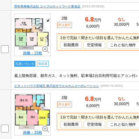
野村商事株式会社 エイブルネットワーク東海店
(0562-36-0826)
6.8
2階
なし
万円
30,000円
5
即入居可
6,000円
1分で完結！聞きたい項目を選んでかんたん無
初期費用
空室情報
これと似た物件
画像：15枚
写真いろいろ
角部屋
最上階角部屋、都市ガス、ネット無料、駐車場2台目利用可能エアコン付♪
ピタットハウス安城店 株式会社ウエルカムコーポレーション
(0566-79-3533)
6.8
2階
なし
万円
30,000円
5
即入居可
6,000円
1分で完結！聞きたい項目を選んでかんたん無
初期費用
空室情報
これと似た物件
画像：35枚