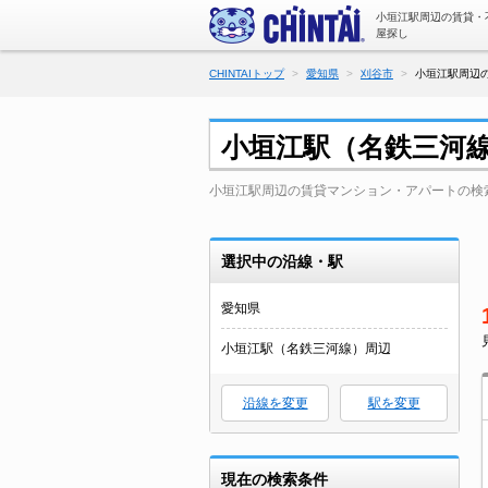
小垣江駅周辺の賃貸・
屋探し
CHINTAIトップ
愛知県
刈谷市
小垣江駅周辺の
小垣江駅（名鉄三河
小垣江駅周辺の賃貸マンション・アパートの検
選択中の沿線・駅
愛知県
小垣江駅（名鉄三河線）周辺
沿線を変更
駅を変更
現在の検索条件