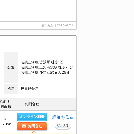
情報更新日
2026/08/01
名鉄三河線/吉浜駅 徒歩3分
交通
名鉄三河線/三河高浜駅 徒歩28分
名鉄三河線/小垣江駅 徒歩29分
構造
軽量鉄骨造
間取り
お問合せ
専有面積
オンライン相談
詳細を見る
1R
0.28m²
追加
お問合せ