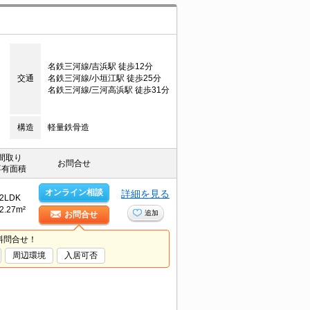
名鉄三河線/吉浜駅 徒歩12分
交通
名鉄三河線/小垣江駅 徒歩25分
名鉄三河線/三河高浜駅 徒歩31分
構造
軽量鉄骨造
間取り
お問合せ
専有面積
オンライン相談
詳細を見る
2LDK
2.27m²
追加
お問合せ
料問合せ！
周辺環境
入居可否