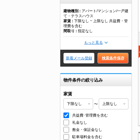
建物種別
アパート/マンション/一戸建
て・テラスハウス
家賃
下限なし ~ 上限なし 共益費・管
理費を含む
間取り
指定なし
もっと見る
新着メール登録
検索条件保存
物件条件の絞り込み
家賃
〜
共益費･管理費を含む
礼金なし
敷金・保証金なし
駐車場料金を含む