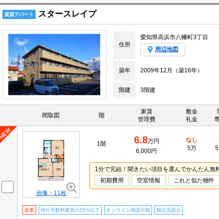
スタースレイプ
賃貸アパート
愛知県高浜市八幡町3丁目
住所
周辺地図
築年
2009年12月（築16年）
階建
3階建
家賃
敷金
間取図
階
管理費
礼金
6.8
なし
万円
1階
5万
5
6,000円
1分で完結！聞きたい項目を選んでかんたん無
初期費用
空室情報
これと似た物件
画像：11枚
新着
仲介手数料家賃の55%以下
オンライン相談可能
独立洗面台