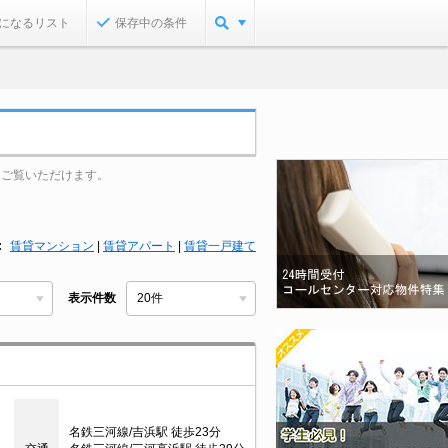
になるリスト
保存中の条件
をご覧いただけます。
賃貸マンション
|
賃貸アパート
|
賃貸一戸建て
表示件数
名鉄三河線/吉浜駅 徒歩23分