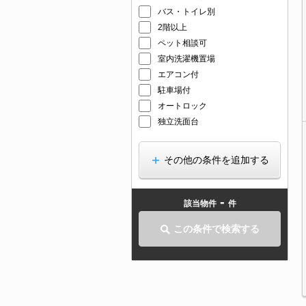
バス・トイレ別
2階以上
ペット相談可
室内洗濯機置場
エアコン付
駐車場付
オートロック
独立洗面台
その他の条件を追加する
-
該当物件
件
この条件で検索する