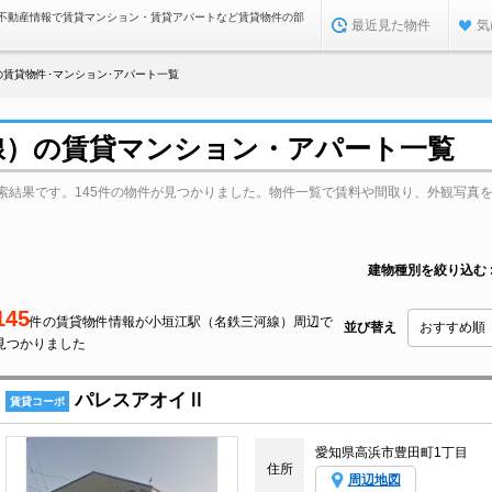
不動産情報で賃貸マンション・賃貸アパートなど賃貸物件の部
最近見た物件
気
賃貸物件･マンション･アパート一覧
線）の賃貸マンション・アパート一覧
索結果です。145件の物件が見つかりました。物件一覧で賃料や間取り、外観写真
建物種別を絞り込む
145
件の賃貸物件情報が小垣江駅（名鉄三河線）周辺で
並び替え
見つかりました
パレスアオイⅡ
賃貸コーポ
愛知県高浜市豊田町1丁目
住所
周辺地図