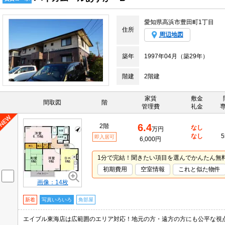
愛知県高浜市豊田町1丁目
住所
周辺地図
築年
1997年04月（築29年）
階建
2階建
家賃
敷金
間取図
階
管理費
礼金
6.4
2階
なし
万円
なし
5
即入居可
6,000円
1分で完結！聞きたい項目を選んでかんたん無
初期費用
空室情報
これと似た物件
画像：14枚
新着
写真いろいろ
角部屋
エイブル東海店は広範囲のエリア対応！地元の方・遠方の方にも公平な視