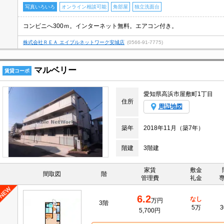
写真いろいろ
オンライン相談可能
角部屋
独立洗面台
コンビニへ300ｍ。インターネット無料。エアコン付き。
株式会社ＲＥＡ エイブルネットワーク安城店
(0566-91-7775)
マルベリー
賃貸コーポ
愛知県高浜市屋敷町1丁目
住所
周辺地図
築年
2018年11月（築7年）
階建
3階建
家賃
敷金
間取図
階
管理費
礼金
6.2
なし
万円
3階
5万
3
5,700円