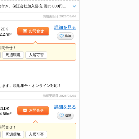
駐車場2台(縦列)で月4,400円。浴室乾燥機付。エアコン付き。温水洗浄便座付き。保証会社加入要(初回35,000円、月額総支払額の1％+800円/月)。
情報更新日
2026/08/04
詳細を見る
2DK
お問合せ
2.27m²
追加
料問合せ！
周辺環境
入居可否
します。現地集合・オンライン対応！
情報更新日
2026/08/04
詳細を見る
2LDK
お問合せ
4.68m²
追加
料問合せ！
周辺環境
入居可否