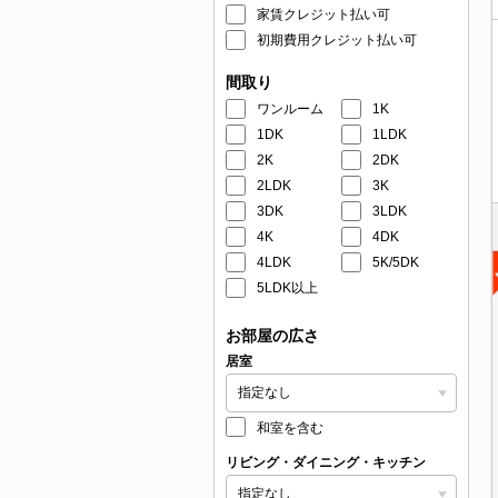
家賃クレジット払い可
初期費用クレジット払い可
間取り
ワンルーム
1K
1DK
1LDK
2K
2DK
2LDK
3K
3DK
3LDK
4K
4DK
4LDK
5K/5DK
5LDK以上
お部屋の広さ
居室
和室を含む
リビング・ダイニング・キッチン