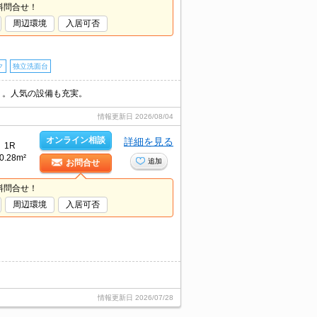
料問合せ！
周辺環境
入居可否
ク
独立洗面台
月）。人気の設備も充実。
情報更新日
2026/08/04
オンライン相談
詳細を見る
1R
0.28m²
追加
お問合せ
料問合せ！
周辺環境
入居可否
情報更新日
2026/07/28