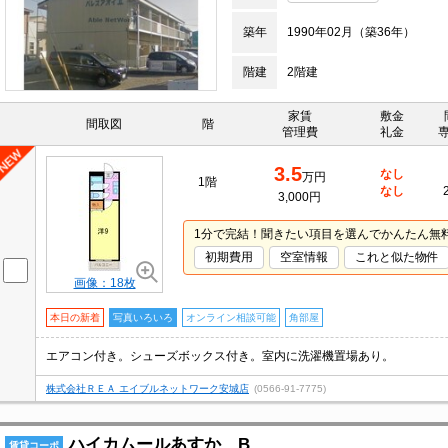
築年
1990年02月（築36年）
階建
2階建
家賃
敷金
間取図
階
管理費
礼金
3.5
なし
万円
1階
なし
3,000円
1分で完結！聞きたい項目を選んでかんたん無
初期費用
空室情報
これと似た物件
画像：18枚
本日の新着
写真いろいろ
オンライン相談可能
角部屋
エアコン付き。シューズボックス付き。室内に洗濯機置場あり。
株式会社ＲＥＡ エイブルネットワーク安城店
(0566-91-7775)
ハイカムールあすか B
賃貸コーポ