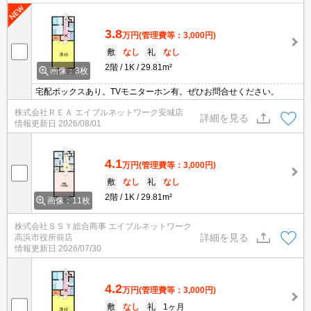
3.8
万円
(管理費等：3,000円)
敷
なし
礼
なし
2階
1K
29.81m²
画像：3枚
宅配ボックスあり。TVモニターホン有。ぜひお問合せください。
株式会社ＲＥＡ エイブルネットワーク安城店
詳細を見る
情報更新日
2026/08/01
4.1
万円
(管理費等：3,000円)
敷
なし
礼
なし
2階
1K
29.81m²
画像：11枚
株式会社ＳＳＹ総合商事 エイブルネットワーク
詳細を見る
高浜市役所前店
情報更新日
2026/07/30
4.2
万円
(管理費等：3,000円)
敷
なし
礼
1ヶ月