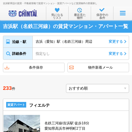
吉浜駅周辺の賃貸・不動産情報で賃貸マンション・賃貸アパートなど賃貸物件の部屋探し
お部屋を探す
気になる
最近見た
保存中の
リスト
物件
条件
沿線・駅から
吉浜駅（名鉄三河線）の賃貸マンション・アパート一覧
住所から
家賃相場から
吉浜（愛知）駅（名鉄三河線）周辺
変更する
沿線・駅
通勤通学時間から
詳細条件
指定なし
変更する
物件特集から
条件保存
物件新着メール
不動産会社から
TOP
233
件
フィエルテ
賃貸アパート
名鉄三河線/吉浜駅 徒歩18分
愛知県高浜市神明町2丁目