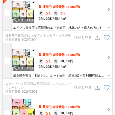
6.4
万円
(管理費等：6,000円)
敷
なし
礼
なし
2階
3DK
55.44m²
画像：14枚
エイブル東海店は広範囲のエリア対応！地元の方・遠方の方にも公
平な視点で提案♪見るだけ・オンライン可！
野村商事株式会社 エイブルネットワーク東海店
詳細を見る
情報更新日
2026/08/04
6.8
万円
(管理費等：6,000円)
敷
なし
礼
30,000円
2階
3DK
55.44m²
画像：15枚
最上階角部屋、都市ガス、ネット無料、駐車場2台目利用可能エア
コン付♪
ピタットハウス安城店 株式会社ウエルカムコー
詳細を見る
ポレーション
情報更新日
2026/08/01
6.8
万円
(管理費等：6,000円)
敷
なし
礼
30,000円