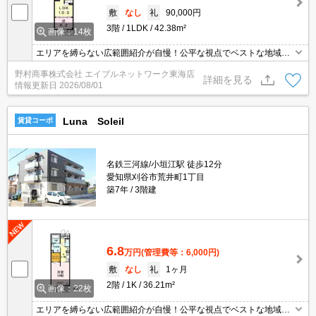
敷
なし
礼
90,000円
3階
1LDK
42.38m²
画像：14枚
エリアを縛らない広範囲紹介が自慢！公平な視点でベストな地域を
ご提案します。現地集合・オンライン対応！
野村商事株式会社 エイブルネットワーク東海店
詳細を見る
情報更新日
2026/08/01
Luna Soleil
賃貸コーポ
名鉄三河線/小垣江駅 徒歩12分
愛知県刈谷市荒井町1丁目
築7年
3階建
6.8
万円
(管理費等：6,000円)
敷
なし
礼
1ヶ月
2階
1K
36.21m²
画像：22枚
エリアを縛らない広範囲紹介が自慢！公平な視点でベストな地域を