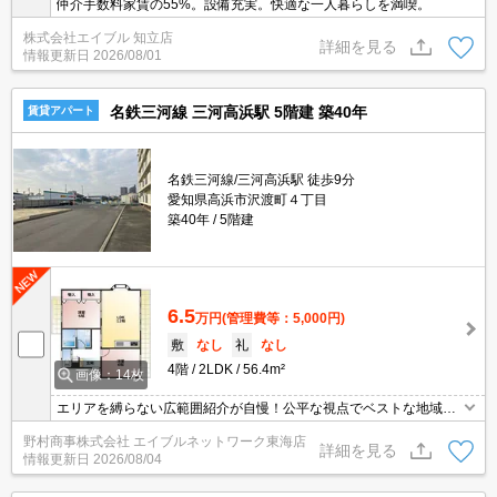
仲介手数料家賃の55%。設備充実。快適な一人暮らしを満喫。
株式会社エイブル 知立店
詳細を見る
情報更新日
2026/08/01
名鉄三河線 三河高浜駅 5階建 築40年
賃貸アパート
名鉄三河線/三河高浜駅 徒歩9分
愛知県高浜市沢渡町４丁目
築40年
5階建
6.5
万円
(管理費等：5,000円)
敷
なし
礼
なし
4階
2LDK
56.4m²
画像：14枚
エリアを縛らない広範囲紹介が自慢！公平な視点でベストな地域を
ご提案します。現地集合・オンライン対応！
野村商事株式会社 エイブルネットワーク東海店
詳細を見る
情報更新日
2026/08/04