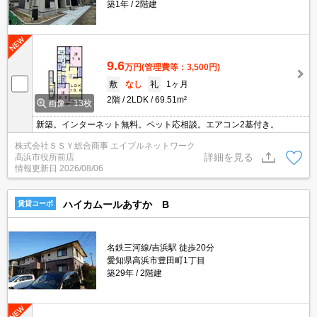
築1年
2階建
9.6
万円
(管理費等：3,500円)
敷
なし
礼
1ヶ月
2階
2LDK
69.51m²
画像：13枚
新築。インターネット無料。ペット応相談。エアコン2基付き。
株式会社ＳＳＹ総合商事 エイブルネットワーク
詳細を見る
高浜市役所前店
情報更新日
2026/08/06
ハイカムールあすか B
賃貸コーポ
名鉄三河線/吉浜駅 徒歩20分
愛知県高浜市豊田町1丁目
築29年
2階建