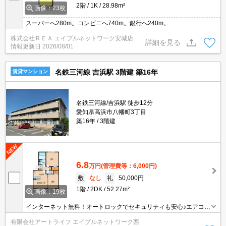
2階
1K
28.98m²
画像：23枚
スーパーへ280m。コンビニへ740m。銀行へ240m。
株式会社ＲＥＡ エイブルネットワーク安城店
詳細を見る
情報更新日
2026/08/01
名鉄三河線 吉浜駅 3階建 築16年
賃貸マンション
名鉄三河線/吉浜駅 徒歩12分
愛知県高浜市八幡町3丁目
築16年
3階建
6.8
万円
(管理費等：6,000円)
敷
なし
礼
50,000円
1階
2DK
52.27m²
画像：19枚
インターネット無料！オートロックでセキュリティも安心♪エアコン
2基・照明付き・お風呂はゆったり1坪サイズ！
有限会社アートライフ エイブルネットワーク西