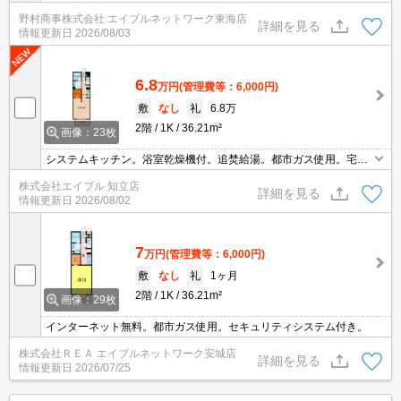
ご提案します。現地集合・オンライン対応！
野村商事株式会社 エイブルネットワーク東海店
詳細を見る
情報更新日
2026/08/03
6.8
万円
(管理費等：6,000円)
敷
なし
礼
6.8万
2階
1K
36.21m²
画像：23枚
システムキッチン。浴室乾燥機付。追焚給湯。都市ガス使用。宅配
ボックスあり。ICロック電池2,750円(契約時)。保証会社加入要(初
株式会社エイブル 知立店
回35,000円、月額総支払額の1％+800円/月)。
詳細を見る
情報更新日
2026/08/02
7
万円
(管理費等：6,000円)
敷
なし
礼
1ヶ月
2階
1K
36.21m²
画像：29枚
インターネット無料。都市ガス使用。セキュリティシステム付き。
株式会社ＲＥＡ エイブルネットワーク安城店
詳細を見る
情報更新日
2026/07/25