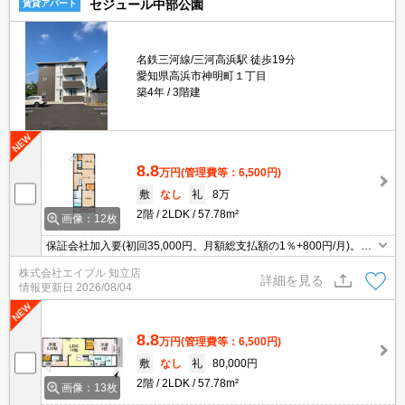
セジュール中部公園
賃貸アパート
名鉄三河線/三河高浜駅 徒歩19分
愛知県高浜市神明町１丁目
築4年
3階建
8.8
万円
(管理費等：6,500円)
敷
なし
礼
8万
2階
2LDK
57.78m²
画像：12枚
保証会社加入要(初回35,000円、月額総支払額の1％+800円/月)。
犬・猫計2匹まで飼育可。
株式会社エイブル 知立店
詳細を見る
情報更新日
2026/08/04
8.8
万円
(管理費等：6,500円)
敷
なし
礼
80,000円
2階
2LDK
57.78m²
画像：13枚