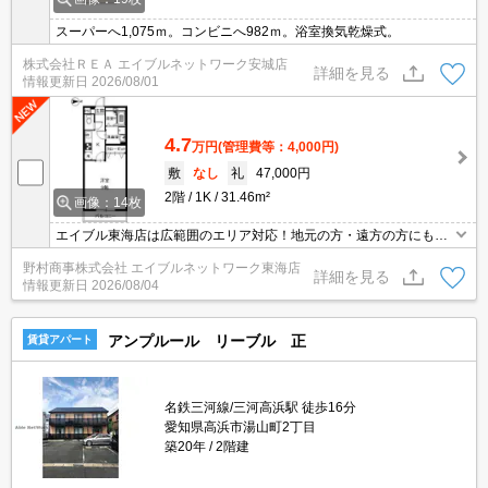
スーパーへ1,075ｍ。コンビニへ982ｍ。浴室換気乾燥式。
株式会社ＲＥＡ エイブルネットワーク安城店
詳細を見る
情報更新日
2026/08/01
4.7
万円
(管理費等：4,000円)
敷
なし
礼
47,000円
2階
1K
31.46m²
画像：14枚
エイブル東海店は広範囲のエリア対応！地元の方・遠方の方にも公
平な視点で提案♪見るだけ・オンライン可！
野村商事株式会社 エイブルネットワーク東海店
詳細を見る
情報更新日
2026/08/04
アンプルール リーブル 正
賃貸アパート
名鉄三河線/三河高浜駅 徒歩16分
愛知県高浜市湯山町2丁目
築20年
2階建