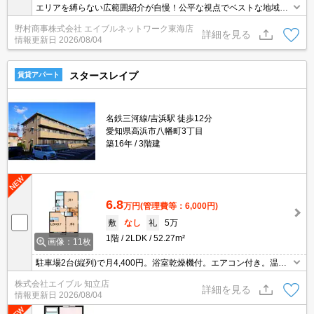
エリアを縛らない広範囲紹介が自慢！公平な視点でベストな地域を
ご提案します。現地集合・オンライン対応！
野村商事株式会社 エイブルネットワーク東海店
詳細を見る
情報更新日
2026/08/04
スタースレイプ
賃貸アパート
名鉄三河線/吉浜駅 徒歩12分
愛知県高浜市八幡町3丁目
築16年
3階建
6.8
万円
(管理費等：6,000円)
敷
なし
礼
5万
1階
2LDK
52.27m²
画像：11枚
駐車場2台(縦列)で月4,400円。浴室乾燥機付。エアコン付き。温水
洗浄便座付き。保証会社加入要(初回35,000円、月額総支払額の1％
株式会社エイブル 知立店
+800円/月)。
詳細を見る
情報更新日
2026/08/04