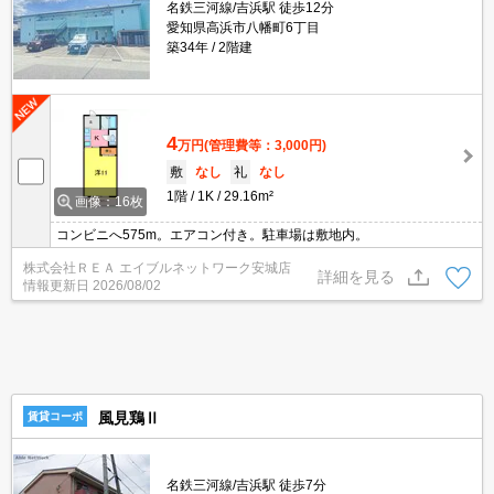
名鉄三河線/吉浜駅 徒歩12分
愛知県高浜市八幡町6丁目
築34年
2階建
4
万円
(管理費等：3,000円)
敷
なし
礼
なし
1階
1K
29.16m²
画像：16枚
コンビニへ575m。エアコン付き。駐車場は敷地内。
株式会社ＲＥＡ エイブルネットワーク安城店
詳細を見る
情報更新日
2026/08/02
風見鶏Ⅱ
賃貸コーポ
名鉄三河線/吉浜駅 徒歩7分