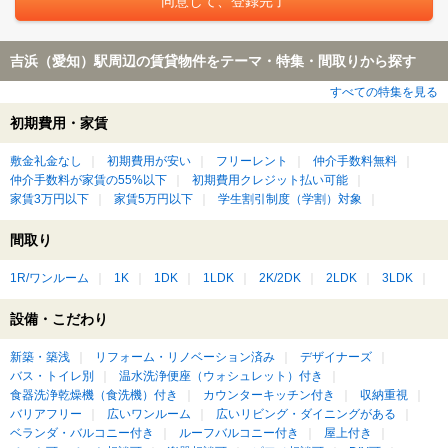
吉浜（愛知）駅周辺の賃貸物件をテーマ・特集・間取りから探す
すべての特集を見る
初期費用・家賃
敷金礼金なし
初期費用が安い
フリーレント
仲介手数料無料
仲介手数料が家賃の55%以下
初期費用クレジット払い可能
家賃3万円以下
家賃5万円以下
学生割引制度（学割）対象
間取り
1R/ワンルーム
1K
1DK
1LDK
2K/2DK
2LDK
3LDK
設備・こだわり
新築・築浅
リフォーム・リノベーション済み
デザイナーズ
バス・トイレ別
温水洗浄便座（ウォシュレット）付き
食器洗浄乾燥機（食洗機）付き
カウンターキッチン付き
収納重視
バリアフリー
広いワンルーム
広いリビング・ダイニングがある
ベランダ・バルコニー付き
ルーフバルコニー付き
屋上付き