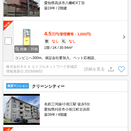
愛知県高浜市八幡町4丁目
築19年
2階建
4.5
万円
(管理費等：3,000円)
敷
なし
礼
なし
1階
1K
30.94m²
画像：35枚
コンビニへ300m。保証会社要加入。ペット応相談。
株式会社ＲＥＡ エイブルネットワーク安城店
詳細を見る
情報更新日
2026/08/02
クリーンシティー
賃貸マンション
名鉄三河線/小垣江駅 徒歩5分
愛知県刈谷市小垣江町古浜田
築39年
4階建