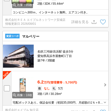
2階
3DK
55.44m²
画像：35枚
コンビニへ300ｍ。インターネット無料。エアコン付き。
株式会社ＲＥＡ エイブルネットワーク安城店
詳細を見る
情報更新日
2026/08/01
マルベリー
賃貸コーポ
名鉄三河線/吉浜駅 徒歩3分
愛知県高浜市屋敷町1丁目
築7年
3階建
6.2
万円
(管理費等：5,700円)
敷
なし
礼
5万
3階
1R
30.28m²
画像：18枚
宅配ボックスあり。保証会社要（初回35,000円、月総額の1％＋800
円/月）。人気の設備も充実。
株式会社エイブル 知立店