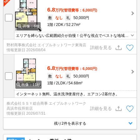
6.8
万円
(管理費等：6,000円)
敷
なし
礼
50,000円
1階
2DK
52.27m²
画像：6枚
エリアを縛らない広範囲紹介が自慢！公平な視点でベストな地域を
ご提案します。現地集合・オンライン対応！
野村商事株式会社 エイブルネットワーク東海店
詳細を見る
情報更新日
2026/08/04
6.8
万円
(管理費等：6,000円)
敷
なし
礼
50,000円
1階
2LDK
54.68m²
画像：11枚
インターネット無料。温水洗浄便座付き。エアコン2基付き。
株式会社ＳＳＹ総合商事 エイブルネットワーク
詳細を見る
高浜市役所前店
情報更新日
2026/07/31
残り2件を表示する