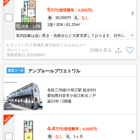
5
万円
(管理費等：3,000円)
敷
30,000円
礼
なし
1階
3DK
61.25m²
画像：16枚
室内設備は追い焚き・洗面台など大変充実しております。日中にた
くさんの陽が入る南西向きのお部屋です。こちらの物件は駐車場に
ピタットハウス安城店 株式会社ウエルカムコー
空きがあるので、駐車することができます。現在空家なので、すぐ
詳細を見る
ポレーション
にご案内できます。バルコニー付きのアパートです。3DKの間取り
情報更新日
2026/08/07
です。
アンプルールブワエトワル
賃貸コーポ
名鉄三河線/小垣江駅 徒歩9分
愛知県刈谷市小垣江町石ノ戸
築23年
2階建
4.4
万円
(管理費等：4,000円)
敷
なし
礼
1ヶ月