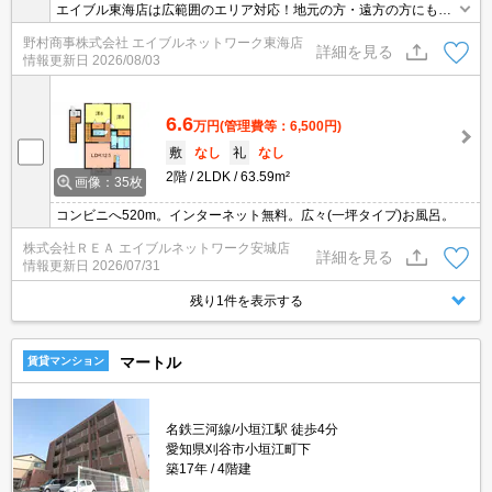
エイブル東海店は広範囲のエリア対応！地元の方・遠方の方にも公
平な視点で提案♪見るだけ・オンライン可！
野村商事株式会社 エイブルネットワーク東海店
詳細を見る
情報更新日
2026/08/03
6.6
万円
(管理費等：6,500円)
敷
なし
礼
なし
2階
2LDK
63.59m²
画像：35枚
コンビニへ520m。インターネット無料。広々(一坪タイプ)お風呂。
株式会社ＲＥＡ エイブルネットワーク安城店
詳細を見る
情報更新日
2026/07/31
残り1件を表示する
マートル
賃貸マンション
名鉄三河線/小垣江駅 徒歩4分
愛知県刈谷市小垣江町下
築17年
4階建