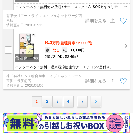
インターネット無料使い放題♪オートロック・ALSOKセキュリティ
付で安心♪エアコン2基付き2LDK☆
有限会社アートライフ エイブルネットワーク西
詳細を見る
尾店
情報更新日
2026/07/25
8.4
万円
(管理費等：6,000円)
敷
なし
礼
80,000円
2階
2LDK
53.49m²
画像：19枚
インターネット無料。温水洗浄便座付き。エアコン2基付き。
株式会社ＳＳＹ総合商事 エイブルネットワーク
詳細を見る
高浜市役所前店
情報更新日
2026/08/06
1
2
3
4
7
…