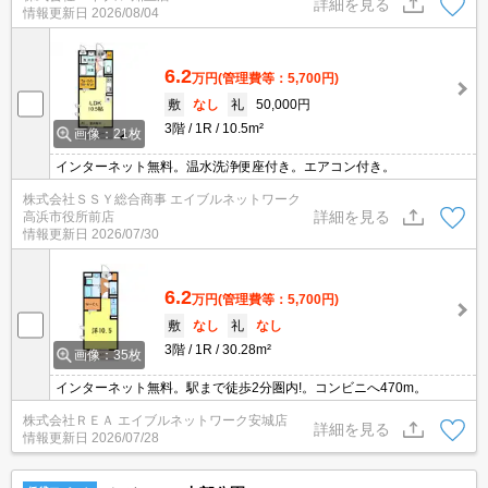
詳細を見る
情報更新日
2026/08/04
6.2
万円
(管理費等：5,700円)
敷
なし
礼
50,000円
3階
1R
10.5m²
画像：21枚
インターネット無料。温水洗浄便座付き。エアコン付き。
株式会社ＳＳＹ総合商事 エイブルネットワーク
詳細を見る
高浜市役所前店
情報更新日
2026/07/30
6.2
万円
(管理費等：5,700円)
敷
なし
礼
なし
3階
1R
30.28m²
画像：35枚
インターネット無料。駅まで徒歩2分圏内!。コンビニへ470m。
株式会社ＲＥＡ エイブルネットワーク安城店
詳細を見る
情報更新日
2026/07/28