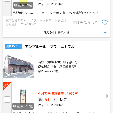
2階
1K
29.81m²
画像：3枚
宅配ボックスあり。TVモニターホン有。ぜひお問合せください。
株式会社ＲＥＡ エイブルネットワーク安城店
詳細を見る
情報更新日
2026/08/01
残り2件を表示する
アンプルール ブワ エトワル
賃貸アパート
名鉄三河線/小垣江駅 徒歩9分
愛知県刈谷市小垣江町石ﾉ戸
築23年
2階建
4.4
万円
(管理費等：4,000円)
敷
なし
礼
4.4万
2階
1K
28.98m²
画像：17枚