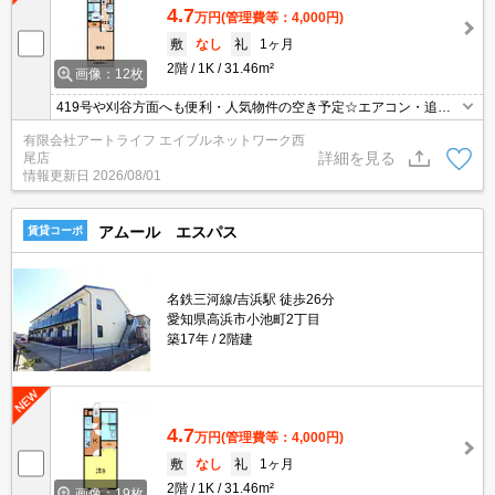
4.7
万円
(管理費等：4,000円)
敷
なし
礼
1ヶ月
2階
1K
31.46m²
画像：12枚
419号や刈谷方面へも便利・人気物件の空き予定☆エアコン・追焚
機能・照明・3口ガスコンロなど設備充実の1K♪2階のお部屋ですよ♪
有限会社アートライフ エイブルネットワーク西
詳細を見る
尾店
情報更新日
2026/08/01
アムール エスパス
賃貸コーポ
名鉄三河線/吉浜駅 徒歩26分
愛知県高浜市小池町2丁目
築17年
2階建
4.7
万円
(管理費等：4,000円)
敷
なし
礼
1ヶ月
2階
1K
31.46m²
画像：19枚