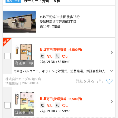
カーミー・芳川 Ａ棟
賃貸コーポ
名鉄三河線/吉浜駅 徒歩18分
愛知県高浜市芳川町3丁目
築16年
2階建
6.3
万円
(管理費等：6,500円)
敷
なし
礼
なし
2階
2LDK
63.59m²
画像：7枚
南向きバルコニー。キッチンは対面式。追焚給湯。保証会社加入要
(初回35,000円、月額総支払額の1％+800円/月)。広々(一坪タイプ)
株式会社エイブル 知立店
お風呂。
詳細を見る
情報更新日
2026/08/04
6.6
万円
(管理費等：6,500円)
敷
なし
礼
なし
2階
2LDK
63.59m²
画像：9枚