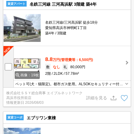
名鉄三河線 三河高浜駅 3階建 築4年
賃貸アパート
名鉄三河線/三河高浜駅 徒歩18分
愛知県高浜市神明町1丁目
築4年
3階建
8.8
万円
(管理費等：6,500円)
敷
なし
礼
80,000円
2階
2LDK
57.78m²
画像：19枚
ペット可(犬・猫限定)。都市ガス使用。ALSOKセキュリティー付
き。
株式会社ＳＳＹ総合商事 エイブルネットワーク
詳細を見る
高浜市役所前店
情報更新日
2026/08/03
エブリワン東棟
賃貸コーポ