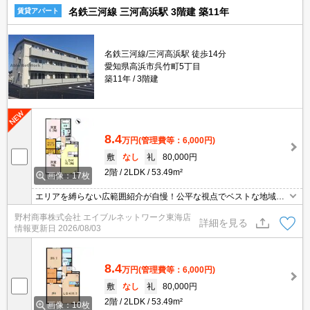
名鉄三河線 三河高浜駅 3階建 築11年
賃貸アパート
名鉄三河線/三河高浜駅 徒歩14分
愛知県高浜市呉竹町5丁目
築11年
3階建
8.4
万円
(管理費等：6,000円)
敷
なし
礼
80,000円
2階
2LDK
53.49m²
画像：17枚
エリアを縛らない広範囲紹介が自慢！公平な視点でベストな地域を
ご提案します。現地集合・オンライン対応！
野村商事株式会社 エイブルネットワーク東海店
詳細を見る
情報更新日
2026/08/03
8.4
万円
(管理費等：6,000円)
敷
なし
礼
80,000円
2階
2LDK
53.49m²
画像：10枚