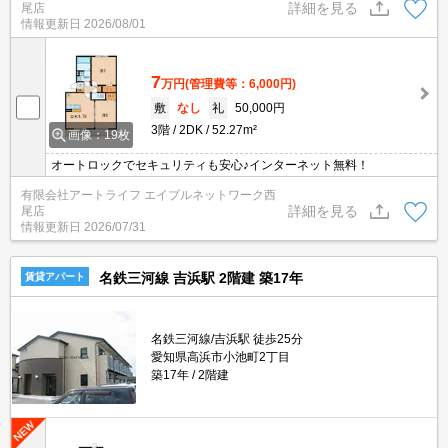
詳細を見る
尾店
情報更新日
2026/08/01
7
万円
(管理費等：6,000円)
敷
なし
礼
50,000円
3階
2DK
52.27m²
画像：19枚
オートロックでセキュリティも安心♪インターネット無料！
有限会社アートライフ エイブルネットワーク西
詳細を見る
尾店
情報更新日
2026/07/31
名鉄三河線 吉浜駅 2階建 築17年
賃貸アパート
名鉄三河線/吉浜駅 徒歩25分
愛知県高浜市小池町2丁目
築17年
2階建