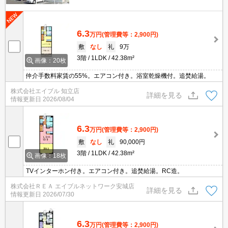
6.3
万円
(管理費等：2,900円)
敷
なし
礼
9万
3階
1LDK
42.38m²
画像：20枚
仲介手数料家賃の55%。エアコン付き。浴室乾燥機付。追焚給湯。
株式会社エイブル 知立店
詳細を見る
情報更新日
2026/08/04
6.3
万円
(管理費等：2,900円)
敷
なし
礼
90,000円
3階
1LDK
42.38m²
画像：18枚
TVインターホン付き。エアコン付き。追焚給湯。RC造。
株式会社ＲＥＡ エイブルネットワーク安城店
詳細を見る
情報更新日
2026/07/30
6.3
万円
(管理費等：2,900円)