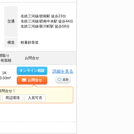
名鉄三河線/碧南駅 徒歩23分
交通
名鉄三河線/碧南中央駅 徒歩44分
名鉄三河線/新川町駅 徒歩58分
構造
軽量鉄骨造
間取り
お問合せ
専有面積
オンライン相談
詳細を見る
1K
0.03m²
追加
お問合せ
料問合せ！
周辺環境
入居可否