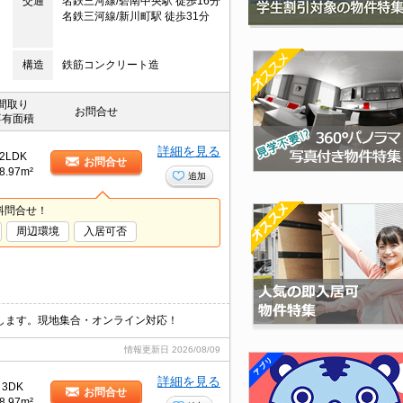
交通
名鉄三河線/碧南中央駅 徒歩16分
名鉄三河線/新川町駅 徒歩31分
構造
鉄筋コンクリート造
間取り
お問合せ
専有面積
詳細を見る
2LDK
お問合せ
8.97m²
追加
料問合せ！
周辺環境
入居可否
します。現地集合・オンライン対応！
情報更新日
2026/08/09
詳細を見る
3DK
お問合せ
8.97m²