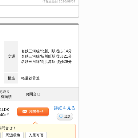
情報更新日
2026/08/07
名鉄三河線/北新川駅 徒歩14分
交通
名鉄三河線/新川町駅 徒歩21分
名鉄三河線/高浜港駅 徒歩29分
構造
軽量鉄骨造
間取り
お問合せ
専有面積
詳細を見る
1LDK
お問合せ
40m²
追加
料問合せ！
周辺環境
入居可否