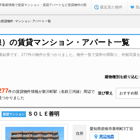
不動産情報で賃貸マンション・賃貸アパートなど賃貸物件の部
最近見た物件
気
賃貸物件･マンション･アパート一覧
線）の賃貸マンション・アパート一覧
索結果です。277件の物件が見つかりました。物件一覧で賃料や間取り、外観写真
建物種別を絞り込む
277
件の賃貸物件情報が新川町駅（名鉄三河線）周辺で
並び替え
見つかりました
ＳＯＬＥ善明
賃貸マンション
愛知県碧南市善明町3丁目
住所
周辺地図