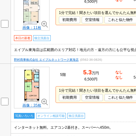
6,500円
1分で完結！聞きたい項目を選んでかんたん無
初期費用
空室情報
これと似た物件
画像：11枚
本日の新着
独立洗面台
エイブル東海店は広範囲のエリア対応！地元の方・遠方の方にも公平な視
野村商事株式会社 エイブルネットワーク東海店
(0562-36-0826)
5.3
なし
万円
5階
なし
5
6,500円
1分で完結！聞きたい項目を選んでかんたん無
初期費用
空室情報
これと似た物件
画像：35枚
写真いろいろ
オンライン相談可能
独立洗面台
インターネット無料。エアコン2基付き。スーパーへ450m。