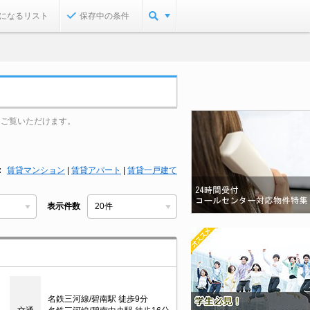
になるリスト
保存中の条件
をご覧いただけます。
賃貸マンション
|
賃貸アパート
|
賃貸一戸建て
表示件数
名鉄三河線/碧南駅 徒歩9分