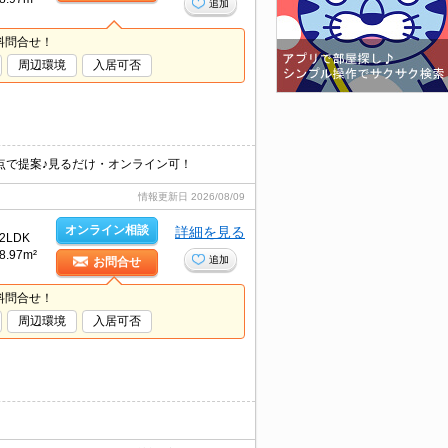
追加
料問合せ！
周辺環境
入居可否
点で提案♪見るだけ・オンライン可！
情報更新日
2026/08/09
オンライン相談
詳細を見る
2LDK
8.97m²
追加
お問合せ
料問合せ！
周辺環境
入居可否