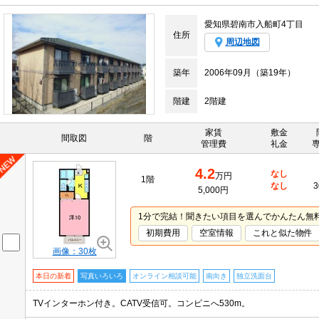
愛知県碧南市入船町4丁目
住所
周辺地図
築年
2006年09月（築19年）
階建
2階建
家賃
敷金
間取図
階
管理費
礼金
4.2
なし
万円
1階
なし
3
5,000円
1分で完結！聞きたい項目を選んでかんたん無
初期費用
空室情報
これと似た物件
画像：30枚
本日の新着
写真いろいろ
オンライン相談可能
南向き
独立洗面台
TVインターホン付き。CATV受信可。コンビニへ530m。