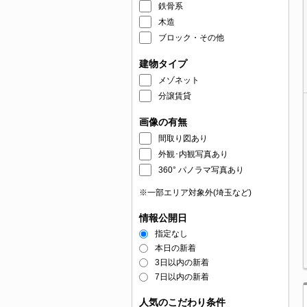
鉄骨系
木造
ブロック・その他
建物タイプ
メゾネット
分譲賃貸
画像の有無
間取り図あり
外観･内観写真あり
360° パノラマ写真あり
※一部エリア対象外(埼玉など)
情報公開日
指定なし
本日の新着
3日以内の新着
7日以内の新着
人気のこだわり条件