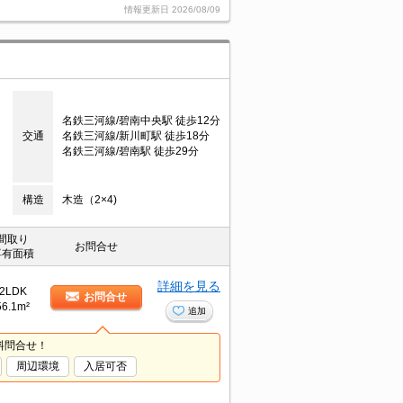
情報更新日
2026/08/09
名鉄三河線/碧南中央駅 徒歩12分
交通
名鉄三河線/新川町駅 徒歩18分
名鉄三河線/碧南駅 徒歩29分
構造
木造（2×4)
間取り
お問合せ
専有面積
詳細を見る
2LDK
お問合せ
56.1m²
追加
料問合せ！
周辺環境
入居可否