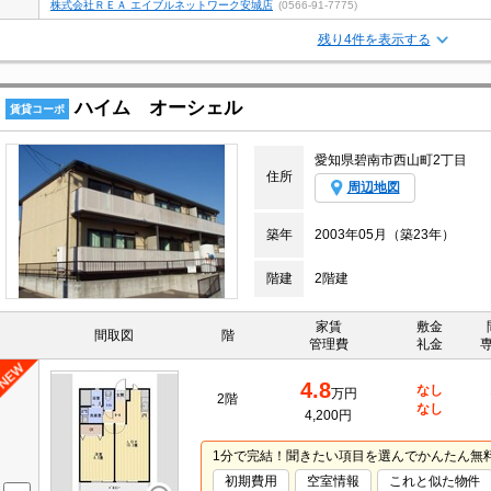
株式会社ＲＥＡ エイブルネットワーク安城店
(0566-91-7775)
残り4件を表示する
ハイム オーシェル
賃貸コーポ
愛知県碧南市西山町2丁目
住所
周辺地図
築年
2003年05月（築23年）
階建
2階建
家賃
敷金
間取図
階
管理費
礼金
4.8
なし
万円
2階
なし
4,200円
1分で完結！聞きたい項目を選んでかんたん無
初期費用
空室情報
これと似た物件