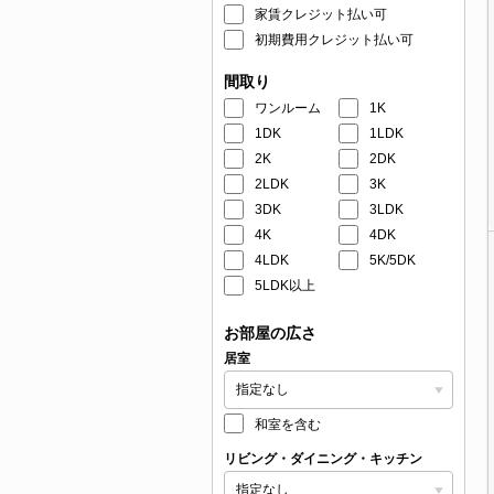
家賃クレジット払い可
初期費用クレジット払い可
間取り
ワンルーム
1K
1DK
1LDK
2K
2DK
2LDK
3K
3DK
3LDK
4K
4DK
4LDK
5K/5DK
5LDK以上
お部屋の広さ
居室
和室を含む
リビング・ダイニング・キッチン