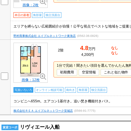
画像：2枚
本日の新着
角部屋
独立洗面台
エリアを縛らない広範囲紹介が自慢！公平な視点でベストな地域をご提案
野村商事株式会社 エイブルネットワーク東海店
(0562-36-0826)
4.8
なし
万円
2階
なし
4,200円
1分で完結！聞きたい項目を選んでかんたん無
初期費用
空室情報
これと似た物件
画像：12枚
写真いろいろ
オンライン相談可能
南向き
角部屋
独立洗面台
コンビニへ655m。エアコン1基付き。追い焚き機能付きバス。
株式会社ＲＥＡ エイブルネットワーク安城店
(0566-91-7775)
リヴィエール入船
賃貸コーポ