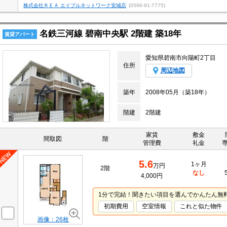
株式会社ＲＥＡ エイブルネットワーク安城店
(0566-91-7775)
名鉄三河線 碧南中央駅 2階建 築18年
賃貸アパート
愛知県碧南市向陽町2丁目
住所
周辺地図
築年
2008年05月（築18年）
階建
2階建
家賃
敷金
間取図
階
管理費
礼金
5.6
1ヶ月
万円
2階
なし
4,000円
1分で完結！聞きたい項目を選んでかんたん無
初期費用
空室情報
これと似た物件
画像：26枚