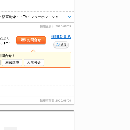
碧南中央駅歩9分♪インターネット無料のお部屋です☆エアコン・追焚機能・浴室乾燥・・TVインターホン・シャワートイレ・照明付の2LDK！連帯保証人不要！
情報更新日
2026/08/09
詳細を見る
2LDK
お問合せ
56.1m²
追加
料問合せ！
周辺環境
入居可否
情報更新日
2026/08/09