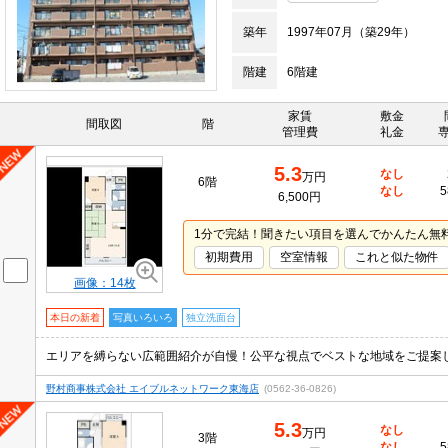
築年
1997年07月（築29年）
階建
6階建
家賃
敷金
間取図
階
管理費
礼金
5.3
なし
万円
6階
なし
5
6,500円
1分で完結！聞きたい項目を選んでかんたん無
初期費用
空室情報
これと似た物件
画像：14枚
本日の新着
写真いろいろ
独立洗面台
エリアを縛らない広範囲紹介が自慢！公平な視点でベストな地域をご提案
野村商事株式会社 エイブルネットワーク東海店
(0562-36-0826)
5.3
なし
万円
3階
なし
5