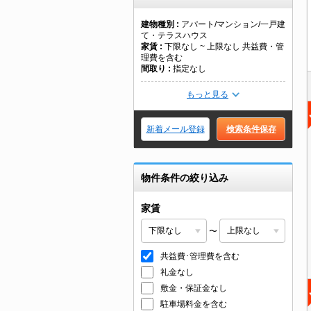
建物種別
アパート/マンション/一戸建
て・テラスハウス
家賃
下限なし ~ 上限なし 共益費・管
理費を含む
間取り
指定なし
もっと見る
新着メール登録
検索条件保存
物件条件の絞り込み
家賃
〜
共益費･管理費を含む
礼金なし
敷金・保証金なし
駐車場料金を含む