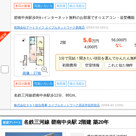
本日の新着
写真いろいろ
角部屋
独立洗面台
有限会社アートライフ エイブルネットワーク西尾店
(0563-53-3201)
5.6
56,000円
万円
2階
なし
4,000円
1分で完結！聞きたい項目を選んでかんたん無
初期費用
空室情報
これと似た物件
画像：27枚
本日の新着
写真いろいろ
角部屋
独立洗面台
名鉄三河線碧南中央駅歩12分、891m。
株式会社ＳＳＹ総合商事 エイブルネットワーク高浜市役所前店
(0566-91-1330)
名鉄三河線 碧南中央駅 2階建 築20年
賃貸アパート