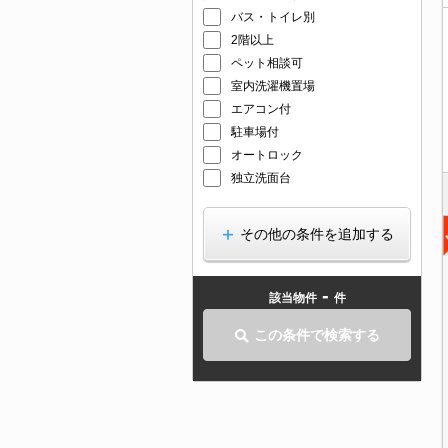
バス・トイレ別
2階以上
ペット相談可
室内洗濯機置場
エアコン付
駐車場付
オートロック
独立洗面台
その他の条件を追加する
-
該当物件
件
この条件で検索する