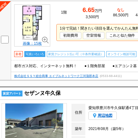
6.65
なし
万円
1階
86,500円
4
3,500円
1分で完結！聞きたい項目を選んでかんたん無
初期費用
空室情報
これと似た物件
画像：15枚
新着
写真いろいろ
家賃クレジット払い可（※条件要確認）
オンライン相談可能
株式会社ＳＳＹ総合商事 エイブルネットワーク三河蒲郡本店
(0533-68-4411)
セザンヌ牛久保
賃貸アパート
愛知県豊川市牛久保駅通4丁
住所
周辺地図
築年
2021年08月（築5年）