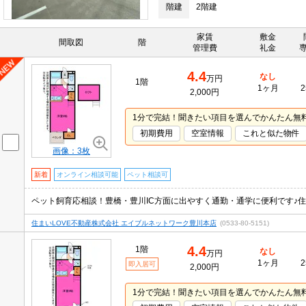
階建
2階建
家賃
敷金
間取図
階
管理費
礼金
4.4
なし
万円
1階
1ヶ月
2
2,000円
1分で完結！聞きたい項目を選んでかんたん無
初期費用
空室情報
これと似た物件
画像：3枚
新着
オンライン相談可能
ペット相談可
ペット飼育応相談！豊橋・豊川IC方面に出やすく通勤・通学に便利です♪
住まいLOVE不動産株式会社 エイブルネットワーク豊川本店
(0533-80-5151)
4.4
1階
なし
万円
1ヶ月
2
即入居可
2,000円
1分で完結！聞きたい項目を選んでかんたん無