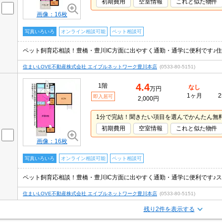
初期費用
空室情報
これと似た物件
画像：16枚
写真いろいろ
オンライン相談可能
ペット相談可
ペット飼育応相談！豊橋・豊川IC方面に出やすく通勤・通学に便利です♪
住まいLOVE不動産株式会社 エイブルネットワーク豊川本店
(0533-80-5151)
4.4
1階
なし
万円
1ヶ月
2
即入居可
2,000円
1分で完結！聞きたい項目を選んでかんたん無
初期費用
空室情報
これと似た物件
画像：16枚
写真いろいろ
オンライン相談可能
ペット相談可
住まいLOVE不動産株式会社 エイブルネットワーク豊川本店
(0533-80-5151)
残り2件を表示する