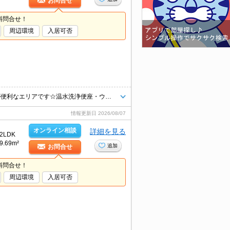
お問合せ
料問合せ！
周辺環境
入居可否
名鉄豊川線諏訪町駅まで徒歩7分圏内！スーパーやコンビニが近く、生活が便利なエリアです☆温水洗浄便座・ウォークスルークローゼット・照明付きで設備が充実♪
情報更新日
2026/08/07
オンライン相談
詳細を見る
2LDK
9.69m²
追加
お問合せ
料問合せ！
周辺環境
入居可否