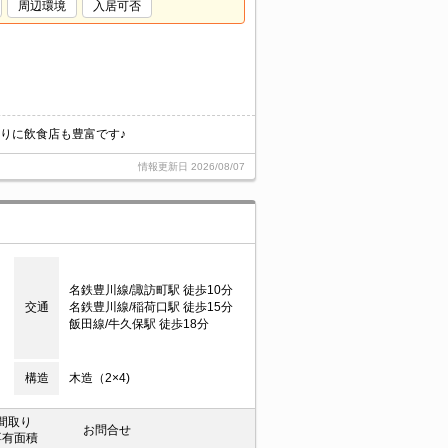
周辺環境
入居可否
りに飲食店も豊富です♪
情報更新日
2026/08/07
名鉄豊川線/諏訪町駅 徒歩10分
交通
名鉄豊川線/稲荷口駅 徒歩15分
飯田線/牛久保駅 徒歩18分
構造
木造（2×4)
間取り
お問合せ
専有面積