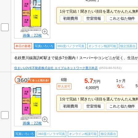
4,000円
1分で完結！聞きたい項目を選んでかんたん無
初期費用
空室情報
これと似た物件
画像：22枚
本日の新着
写真いろいろ
360度パノラマ写真
オンライン相談可能
独立洗面台
住まいLOVE不動産株式会社 エイブルネットワーク豊川本店
(0533-80-5151)
5.7
6階
1ヶ月
万円
なし
5
即入居可
4,000円
1分で完結！聞きたい項目を選んでかんたん無
初期費用
空室情報
これと似た物件
画像：22枚
写真いろいろ
360度パノラマ写真
オンライン相談可能
独立洗面台