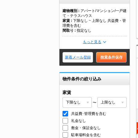
建物種別
アパート/マンション/一戸建
て・テラスハウス
家賃
下限なし ~ 上限なし 共益費・管
理費を含む
間取り
指定なし
もっと見る
新着メール登録
検索条件保存
物件条件の絞り込み
家賃
〜
共益費･管理費を含む
礼金なし
敷金・保証金なし
駐車場料金を含む