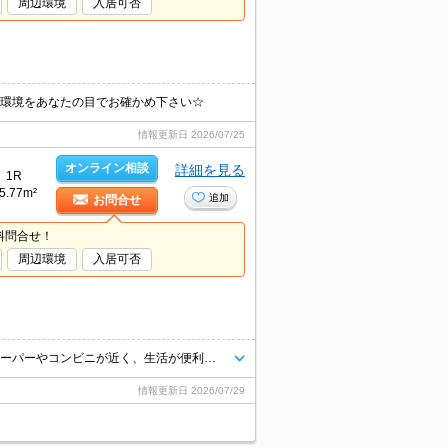
周辺環境
入居可否
住環境をあなたの目でお確かめ下さい☆
情報更新日
2026/07/25
オンライン相談
詳細を見る
1R
5.77m²
追加
お問合せ
料問合せ！
周辺環境
入居可否
ペット飼育応相談！豊橋・豊川IC方面に出やすく通勤・通学に便利です♪スーパーやコンビニが近く、生活が便利なエリアです☆住環境をあなたの目でお確かめ下さい☆
情報更新日
2026/07/29