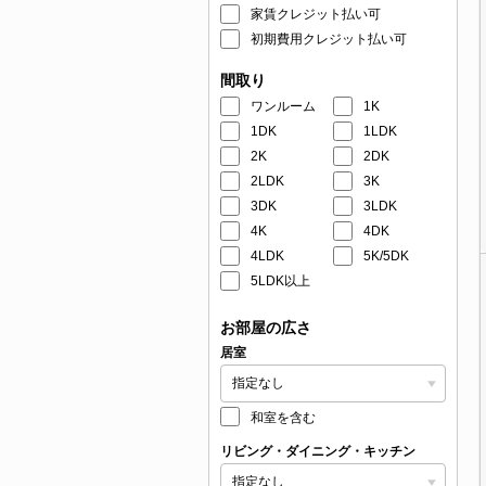
家賃クレジット払い可
初期費用クレジット払い可
間取り
ワンルーム
1K
1DK
1LDK
2K
2DK
2LDK
3K
3DK
3LDK
4K
4DK
4LDK
5K/5DK
5LDK以上
お部屋の広さ
居室
和室を含む
リビング・ダイニング・キッチン