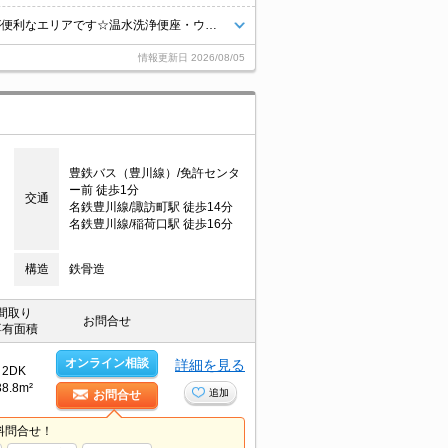
名鉄豊川線諏訪町駅まで徒歩7分圏内！スーパーやコンビニが近く、生活が便利なエリアです☆温水洗浄便座・ウォークスルークローゼット・照明付きで設備が充実♪
情報更新日
2026/08/05
豊鉄バス（豊川線）/免許センタ
ー前 徒歩1分
交通
名鉄豊川線/諏訪町駅 徒歩14分
名鉄豊川線/稲荷口駅 徒歩16分
構造
鉄骨造
間取り
お問合せ
専有面積
オンライン相談
詳細を見る
2DK
38.8m²
追加
お問合せ
料問合せ！