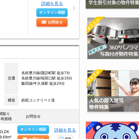
詳細を見る
オンライン相談
お問合せ
名鉄豊川線/諏訪町駅 徒歩7分
交通
名鉄豊川線/稲荷口駅 徒歩19分
飯田線/牛久保駅 徒歩24分
構造
鉄筋コンクリート造
間取り
お問合せ
専有面積
オンライン相談
詳細を見る
2LDK
9.69m²
追加