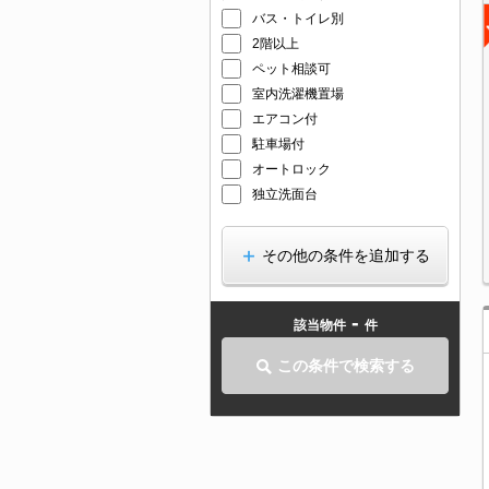
バス・トイレ別
2階以上
ペット相談可
室内洗濯機置場
エアコン付
駐車場付
オートロック
独立洗面台
その他の条件を追加する
-
該当物件
件
この条件で検索する