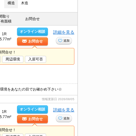
構造
木造
間取り
お問合せ
専有面積
オンライン相談
詳細を見る
1R
5.77m²
追加
お問合せ
料問合せ！
周辺環境
入居可否
住環境をあなたの目でお確かめ下さい☆
情報更新日
2026/08/05
オンライン相談
詳細を見る
1R
5.77m²
追加
お問合せ
料問合せ！