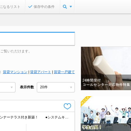
になるリスト
保存中の条件
をご覧いただけます。
賃貸マンション
|
賃貸アパート
|
賃貸一戸建て
表示件数
１年間、家賃２割引で45600円に減額！（入居の翌々月から） ●Wi-Fi無料、インナーテラス付き新築！ ●システムキッチン・エアコン１基・全室照明付き ●各部屋に宅配ボックスあり・２年毎の更新料不要 ●見学予約受付中