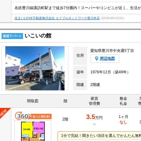
住まいLOVE不動産株式会社 エイブルネットワーク豊川本店
(0533-80-5151)
いこいの館
賃貸アパート
愛知県豊川市中央通5丁目
住所
周辺地図
築年
1976年12月（築49年）
階建
2階建
家賃
敷金
間取図
階
管理費
礼金
3.5
1ヶ月
万円
2階
なし
--
1分で完結！聞きたい項目を選んでかんたん無