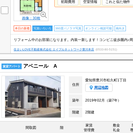
初期費用
空室情報
これと似た物件
画像：30枚
本日の新着
写真いろいろ
360度パノラマ写真
オンライン相談可能
南向き
リフォーム中のお部屋になります。内装一新します！コンビニ徒歩圏内♪周
住まいLOVE不動産株式会社 エイブルネットワーク豊川本店
(0533-80-5151)
アベニール A
賃貸アパート
愛知県豊川市松久町1丁目
住所
周辺地図
築年
2019年02月（築7年）
階建
2階建
家賃
敷金
間取図
階
管理費
礼金