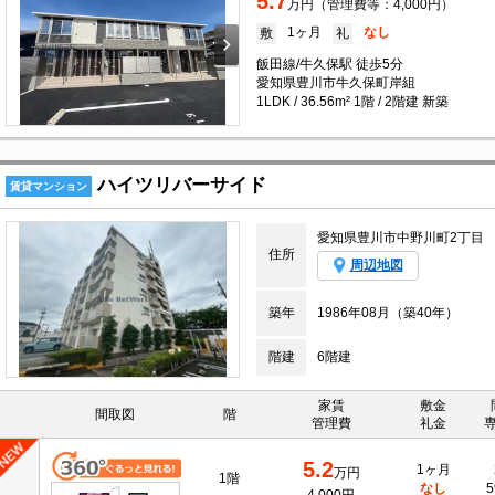
5.7
万円（管理費等：4,000円）
1ヶ月
なし
敷
礼
飯田線/牛久保駅 徒歩5分
愛知県豊川市牛久保町岸組
1LDK / 36.56m² 1階 / 2階建 新築
ハイツリバーサイド
賃貸マンション
愛知県豊川市中野川町2丁目
住所
周辺地図
築年
1986年08月（築40年）
階建
6階建
家賃
敷金
間取図
階
管理費
礼金
5.2
1ヶ月
万円
1階
なし
5