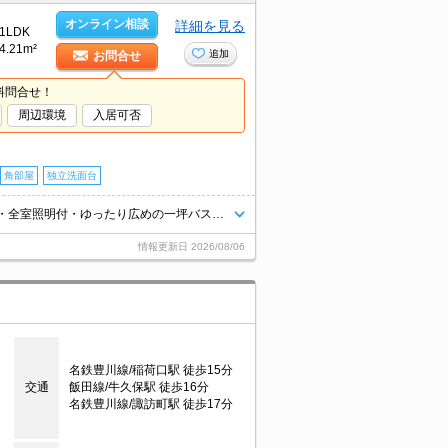
オンライン相談
詳細を見る
1LDK
4.21m²
追加
お問合せ
料問合せ！
周辺環境
入居可否
角部屋
独立洗面台
都市ガス対応、インターネット無料！ ●１階角部屋 ●エアコン２基・全室照明付・ゆったり広めの一坪バスルーム ●敷地内ごみ置き場あり ●ご見学可能です！
情報更新日
2026/08/06
目
名鉄豊川線/稲荷口駅 徒歩15分
交通
飯田線/牛久保駅 徒歩16分
名鉄豊川線/諏訪町駅 徒歩17分