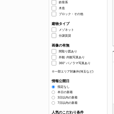
鉄骨系
木造
ブロック・その他
建物タイプ
メゾネット
分譲賃貸
画像の有無
間取り図あり
外観･内観写真あり
360° パノラマ写真あり
※一部エリア対象外(埼玉など)
情報公開日
指定なし
本日の新着
3日以内の新着
7日以内の新着
人気のこだわり条件