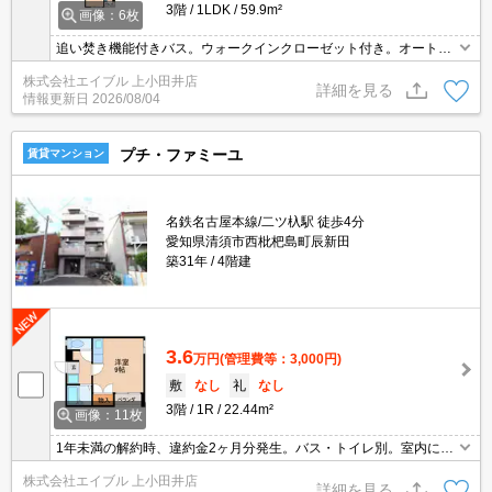
3階
1LDK
59.9m²
画像：6枚
追い焚き機能付きバス。ウォークインクローゼット付き。オートロ
ック。
株式会社エイブル 上小田井店
詳細を見る
情報更新日
2026/08/04
プチ・ファミーユ
賃貸マンション
名鉄名古屋本線/二ツ杁駅 徒歩4分
愛知県清須市西枇杷島町辰新田
築31年
4階建
3.6
万円
(管理費等：3,000円)
敷
なし
礼
なし
3階
1R
22.44m²
画像：11枚
1年未満の解約時、違約金2ヶ月分発生。バス・トイレ別。室内に洗
濯機置場あり。
株式会社エイブル 上小田井店
詳細を見る