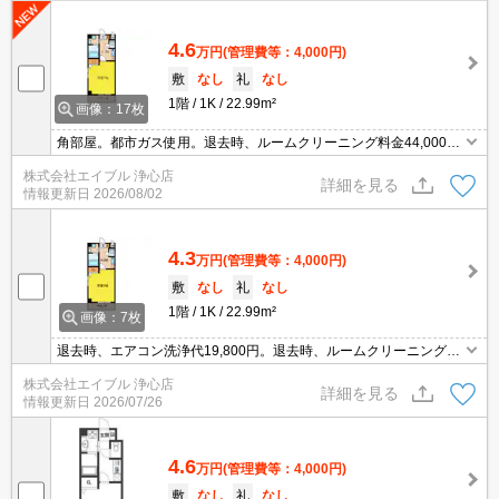
4.6
万円
(管理費等：4,000円)
敷
なし
礼
なし
1階
1K
22.99m²
画像：17枚
角部屋。都市ガス使用。退去時、ルームクリーニング料金44,000
円。退去時、エアコン洗浄代19,800円。1年未満の解約時、違約金1
株式会社エイブル 浄心店
ヶ月分発生。
詳細を見る
情報更新日
2026/08/02
4.3
万円
(管理費等：4,000円)
敷
なし
礼
なし
1階
1K
22.99m²
画像：7枚
退去時、エアコン洗浄代19,800円。退去時、ルームクリーニング料
金44,000円。1年未満の解約時、違約金1ヶ月分発生。駐輪場登録料
株式会社エイブル 浄心店
330円要。
詳細を見る
情報更新日
2026/07/26
4.6
万円
(管理費等：4,000円)
敷
なし
礼
なし