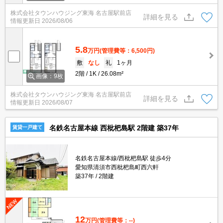
株式会社タウンハウジング東海 名古屋駅前店
詳細を見る
情報更新日
2026/08/06
5.8
万円
(管理費等：6,500円)
敷
なし
礼
1ヶ月
2階
1K
26.08m²
画像：9枚
株式会社タウンハウジング東海 名古屋駅前店
詳細を見る
情報更新日
2026/08/07
名鉄名古屋本線 西枇杷島駅 2階建 築37年
賃貸一戸建て
名鉄名古屋本線/西枇杷島駅 徒歩4分
愛知県清須市西枇杷島町西六軒
築37年
2階建
12
万円
(管理費等：--)