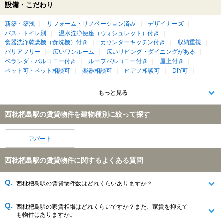
設備・こだわり
新築・築浅
リフォーム・リノベーション済み
デザイナーズ
バス・トイレ別
温水洗浄便座（ウォシュレット）付き
食器洗浄乾燥機（食洗機）付き
カウンターキッチン付き
収納重視
バリアフリー
広いワンルーム
広いリビング・ダイニングがある
ベランダ・バルコニー付き
ルーフバルコニー付き
屋上付き
ペット可・ペット相談可
楽器相談可
ピアノ相談可
DIY可
もっと見る
西枇杷島駅の賃貸物件を建物種別に絞って探す
アパート
西枇杷島駅の賃貸物件に関するよくある質問
西枇杷島駅の賃貸物件数はどれくらいありますか？
西枇杷島駅の家賃相場はどれくらいですか？また、家賃を抑えて
も物件はありますか。