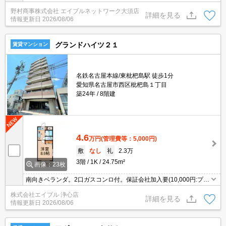
野村商事株式会社 エイブルネットワーク大須店
詳細を見る
情報更新日
2026/08/06
グランドハイツ２１
賃貸マンション
名鉄名古屋本線/東枇杷島駅 徒歩1分
愛知県名古屋市西区枇杷島１丁目
築24年
8階建
4.6
万円
(管理費等：5,000円)
敷
なし
礼
2.3万
3階
1K
24.75m²
画像：23枚
南向きベランダ。2口ガスコンロ付。保証会社加入要(10,000円:プラ
ン一例)。
株式会社エイブル 浄心店
詳細を見る
情報更新日
2026/08/06