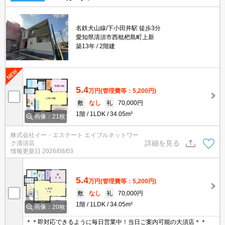
名鉄犬山線/下小田井駅 徒歩3分
愛知県清須市西枇杷島町上新
築13年
2階建
5.4
万円
(管理費等：5,200円)
敷
なし
礼
70,000円
1階
1LDK
34.05m²
画像：21枚
株式会社イー・エステート エイブルネットワー
詳細を見る
ク清須店
情報更新日
2026/08/03
5.4
万円
(管理費等：5,200円)
敷
なし
礼
70,000円
1階
1LDK
34.05m²
画像：20枚
＊＊即対応できるように毎日営業中！当日ご案内可能の大須店＊＊