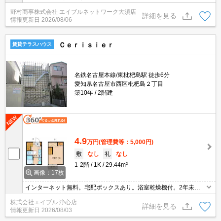
野村商事株式会社 エイブルネットワーク大須店
詳細を見る
情報更新日
2026/08/06
Ｃｅｒｉｓｉｅｒ
賃貸テラスハウス
名鉄名古屋本線/東枇杷島駅 徒歩6分
愛知県名古屋市西区枇杷島２丁目
築10年
2階建
4.9
万円
(管理費等：5,000円)
敷
なし
礼
なし
1-2階
1K
29.44m²
画像：17枚
インターネット無料。宅配ボックスあり。浴室乾燥機付。2年未満
の解約時、違約金1ヶ月分発生。
株式会社エイブル 浄心店
詳細を見る
情報更新日
2026/08/03