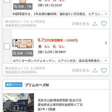
2階
1K
22.01m²
画像：7枚
IH調理器付き。1年未満の解約時、違約金2ヶ月分発生。エアコン付
き。退去時、ルームクリーニング料金33,000円。2年未満の解約
株式会社エイブル 上小田井店
時、違約金1ヶ月分発生。
詳細を見る
情報更新日
2026/08/04
5.7
万円
(管理費等：3,000円)
敷
なし
礼
なし
2階
1LDK
36.96m²
画像：23枚
カウンター式システムキッチン。エアコン付き。温水洗浄便座付
き。退去時、ルームクリーニング料金33,000円。1年未満の解約
株式会社エイブル 上小田井店
時、違約金2ヶ月分発生。
詳細を見る
情報更新日
2026/08/04
プリムローズIII
賃貸アパート
名鉄犬山線/東枇杷島駅 徒歩11分
愛知県名古屋市西区枇杷島５丁目
築7年
2階建