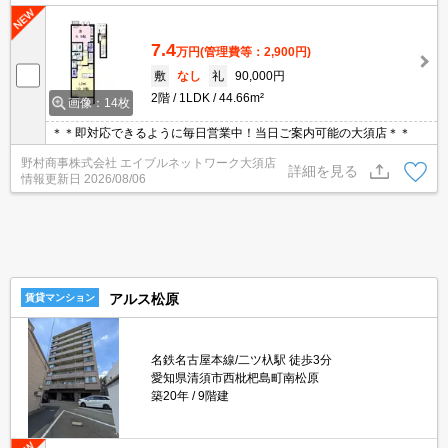
7.4
万円
(管理費等：2,900円)
敷
なし
礼
90,000円
2階
1LDK
44.66m²
画像：14枚
＊＊即対応できるように毎日営業中！当日ご案内可能の大須店＊＊
野村商事株式会社 エイブルネットワーク大須店
詳細を見る
情報更新日
2026/08/06
アルス松原
賃貸マンション
名鉄名古屋本線/二ツ杁駅 徒歩3分
愛知県清須市西枇杷島町南松原
築20年
9階建