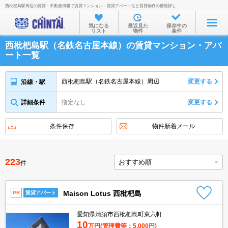
西枇杷島駅周辺の賃貸・不動産情報で賃貸マンション・賃貸アパートなど賃貸物件の部屋探し
お部屋を探す
気になる
最近見た
保存中の
リスト
物件
条件
沿線・駅から
西枇杷島駅（名鉄名古屋本線）の賃貸マンション・アパ
住所から
ート一覧
家賃相場から
西枇杷島駅（名鉄名古屋本線）周辺
変更する
沿線・駅
通勤通学時間から
詳細条件
指定なし
変更する
物件特集から
不動産会社から
条件保存
物件新着メール
TOP
223
件
Maison Lotus 西枇杷島
PR
賃貸アパート
愛知県清須市西枇杷島町東六軒
10
万円
(管理費等：5,000円)