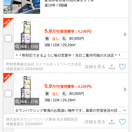
愛知県名古屋市西区栄生２丁目
築10年
3階建
5.9
万円
(管理費等：4,100円)
敷
なし
礼
80,000円
3階
1DK
29.29m²
画像：18枚
＊＊即対応できるように毎日営業中！当日ご案内可能の大須店＊＊
野村商事株式会社 エイブルネットワーク大須店
詳細を見る
情報更新日
2026/08/06
5.9
万円
(管理費等：4,100円)
敷
なし
礼
80,000円
3階
1DK
29.29m²
画像：27枚
タウンハウジング東海のお取扱い物件です。最新の空室状況や詳細
などお気軽にお問い合わせください。
株式会社タウンハウジング東海 名古屋駅前店
詳細を見る
情報更新日
2026/08/07