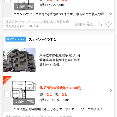
1階
1K
22.99m²
画像：8枚
タウンハウジング東海のお取扱い物件です。最新の空室状況や詳細
などお気軽にお問い合わせください。
株式会社タウンハウジング東海 名古屋駅前店
詳細を見る
情報更新日
2026/08/04
スカイハイツT-1
賃貸マンション
東海道本線/枇杷島駅 徒歩5分
愛知県清須市西枇杷島町弁天
築31年
4階建
6.7
万円
(管理費等：3,000円)
敷
なし
礼
なし
3階
2LDK
57.09m²
画像：20枚
＊大須観音駅4番出口見上げるとエイブルネットワーク大須店＊