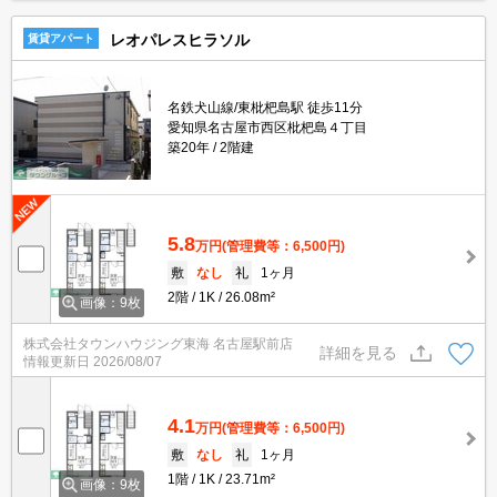
レオパレスヒラソル
賃貸アパート
名鉄犬山線/東枇杷島駅 徒歩11分
愛知県名古屋市西区枇杷島４丁目
築20年
2階建
5.8
万円
(管理費等：6,500円)
敷
なし
礼
1ヶ月
2階
1K
26.08m²
画像：9枚
株式会社タウンハウジング東海 名古屋駅前店
詳細を見る
情報更新日
2026/08/07
4.1
万円
(管理費等：6,500円)
敷
なし
礼
1ヶ月
1階
1K
23.71m²
画像：9枚