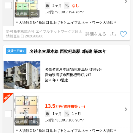
敷
2ヶ月
礼
なし
1-2階
9LDK
194.76m²
画像：21枚
＊大須観音駅4番出口見上げるとエイブルネットワーク大須店＊
野村商事株式会社 エイブルネットワーク大須店
詳細を見る
情報更新日
2026/08/06
名鉄名古屋本線 西枇杷島駅 3階建 築20年
賃貸一戸建て
名鉄名古屋本線/西枇杷島駅 徒歩8分
愛知県清須市西枇杷島町片町
築20年
3階建
13.5
万円
(管理費等：--)
敷
1ヶ月
礼
1ヶ月
1-3階
3LDK
106.98m²
画像：16枚
＊大須観音駅4番出口見上げるとエイブルネットワーク大須店＊