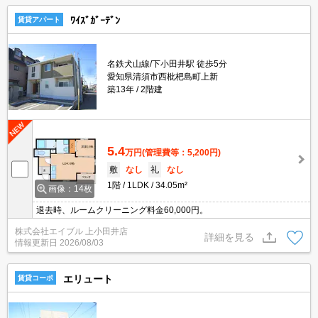
ﾜｲｽﾞｶﾞｰﾃﾞﾝ
賃貸アパート
名鉄犬山線/下小田井駅 徒歩5分
愛知県清須市西枇杷島町上新
築13年
2階建
5.4
万円
(管理費等：5,200円)
敷
なし
礼
なし
1階
1LDK
34.05m²
画像：14枚
退去時、ルームクリーニング料金60,000円。
株式会社エイブル 上小田井店
詳細を見る
情報更新日
2026/08/03
エリュート
賃貸コーポ