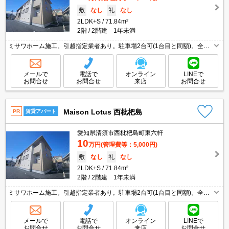
敷
なし
礼
なし
2LDK+S
71.84m²
2階
2階建 1年未満
ミサワホーム施工。引越指定業者あり。駐車場2台可(1台目と同額)。全世
帯の駐車場にEV専用充電設備あり。画像の家具はCGであり付いていませ
ん。保証委託料（賃料総額に対し、初回額50％、月額2％）。
メールで
電話で
オンライン
LINEで
お問合せ
お問合せ
来店
お問合せ
Maison Lotus 西枇杷島
PR
賃貸アパート
愛知県清須市西枇杷島町東六軒
10
万円
(管理費等：5,000円)
敷
なし
礼
なし
2LDK+S
71.84m²
2階
2階建 1年未満
ミサワホーム施工。引越指定業者あり。駐車場2台可(1台目と同額)。全世
帯の駐車場にEV専用充電設備あり。画像の家具はCGであり付いていませ
ん。保証委託料（賃料総額に対し、初回額50％、月額2％）。
メールで
電話で
オンライン
LINEで
お問合せ
お問合せ
来店
お問合せ