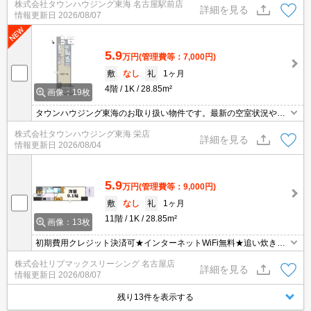
株式会社タウンハウジング東海 名古屋駅前店
詳細を見る
情報更新日
2026/08/07
5.9
万円
(管理費等：7,000円)
敷
なし
礼
1ヶ月
4階
1K
28.85m²
画像：19枚
タウンハウジング東海のお取り扱い物件です。最新の空室状況やの
詳細などお気軽にお問い合わせ下さい。
株式会社タウンハウジング東海 栄店
詳細を見る
情報更新日
2026/08/04
5.9
万円
(管理費等：9,000円)
敷
なし
礼
1ヶ月
11階
1K
28.85m²
画像：13枚
初期費用クレジット決済可★インターネットWiFi無料★追い炊き機
能など設備充実！広々9.1帖の１K♪
株式会社リブマックスリーシング 名古屋店
詳細を見る
情報更新日
2026/08/07
残り13件を表示する