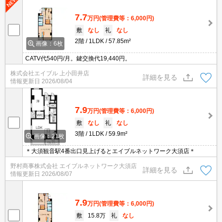
7.7
万円
(管理費等：6,000円)
敷
なし
礼
なし
2階
1LDK
57.85m²
画像：6枚
CATV代540円/月。鍵交換代19,440円。
株式会社エイブル 上小田井店
詳細を見る
情報更新日
2026/08/04
7.9
万円
(管理費等：6,000円)
敷
なし
礼
なし
3階
1LDK
59.9m²
画像：21枚
＊大須観音駅4番出口見上げるとエイブルネットワーク大須店＊
野村商事株式会社 エイブルネットワーク大須店
詳細を見る
情報更新日
2026/08/07
7.9
万円
(管理費等：6,000円)
敷
15.8万
礼
なし