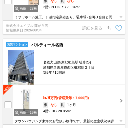
敷
なし
礼
なし
2階
2LDK+S
71.84m²
画像：23枚
ミサワホーム施工。引越指定業者あり。駐車場2台可(1台目と同
額)。全世帯の駐車場にEV専用充電設備あり。画像の家具はCGであ
株式会社エイブル 藤が丘店
り付いていません。保証委託料（賃料総額に対し、初回額50％、月
詳細を見る
情報更新日
2026/08/04
額2％）。
パルティール名西
賃貸マンション
名鉄犬山線/東枇杷島駅 徒歩2分
愛知県名古屋市西区枇杷島２丁目
築2年
15階建
5.9
万円
(管理費等：7,000円)
敷
なし
礼
1ヶ月
4階
1K
28.85m²
画像：19枚
タウンハウジング東海のお取扱い物件です。最新の空室状況や詳細
などお気軽にお問い合わせください。