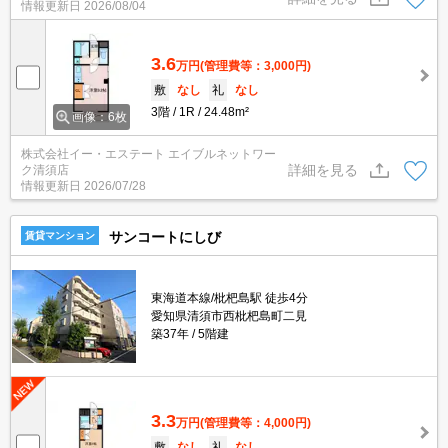
情報更新日
2026/08/04
3.6
万円
(管理費等：3,000円)
敷
なし
礼
なし
3階
1R
24.48m²
画像：6枚
株式会社イー・エステート エイブルネットワー
詳細を見る
ク清須店
情報更新日
2026/07/28
サンコートにしび
賃貸マンション
東海道本線/枇杷島駅 徒歩4分
愛知県清須市西枇杷島町二見
築37年
5階建
3.3
万円
(管理費等：4,000円)
敷
なし
礼
なし