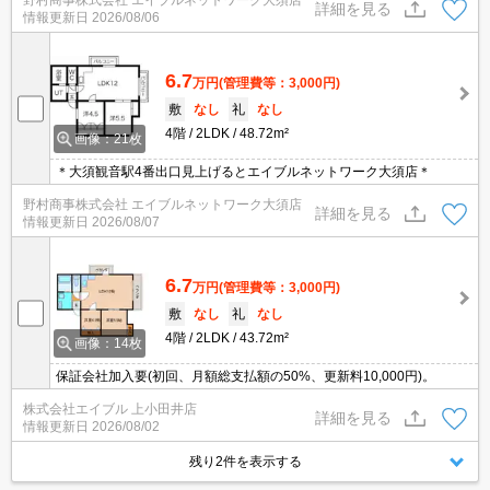
野村商事株式会社 エイブルネットワーク大須店
詳細を見る
情報更新日
2026/08/06
6.7
万円
(管理費等：3,000円)
敷
なし
礼
なし
4階
2LDK
48.72m²
画像：21枚
＊大須観音駅4番出口見上げるとエイブルネットワーク大須店＊
野村商事株式会社 エイブルネットワーク大須店
詳細を見る
情報更新日
2026/08/07
6.7
万円
(管理費等：3,000円)
敷
なし
礼
なし
4階
2LDK
43.72m²
画像：14枚
保証会社加入要(初回、月額総支払額の50%、更新料10,000円)。
株式会社エイブル 上小田井店
詳細を見る
情報更新日
2026/08/02
残り2件を表示する