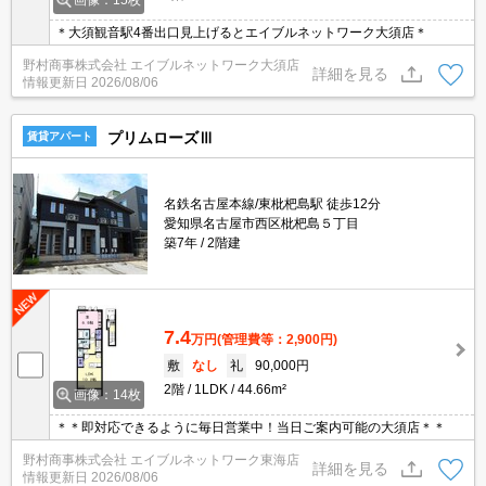
画像：15枚
＊大須観音駅4番出口見上げるとエイブルネットワーク大須店＊
野村商事株式会社 エイブルネットワーク大須店
詳細を見る
情報更新日
2026/08/06
プリムローズⅢ
賃貸アパート
名鉄名古屋本線/東枇杷島駅 徒歩12分
愛知県名古屋市西区枇杷島５丁目
築7年
2階建
7.4
万円
(管理費等：2,900円)
敷
なし
礼
90,000円
2階
1LDK
44.66m²
画像：14枚
＊＊即対応できるように毎日営業中！当日ご案内可能の大須店＊＊
野村商事株式会社 エイブルネットワーク東海店
詳細を見る
情報更新日
2026/08/06