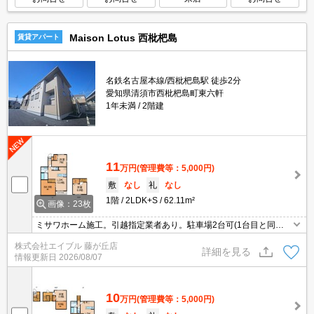
Maison Lotus 西枇杷島
賃貸アパート
名鉄名古屋本線/西枇杷島駅 徒歩2分
愛知県清須市西枇杷島町東六軒
1年未満
2階建
11
万円
(管理費等：5,000円)
敷
なし
礼
なし
1階
2LDK+S
62.11m²
画像：23枚
ミサワホーム施工。引越指定業者あり。駐車場2台可(1台目と同
額)。全世帯の駐車場にEV専用充電設備あり。
株式会社エイブル 藤が丘店
詳細を見る
情報更新日
2026/08/07
10
万円
(管理費等：5,000円)