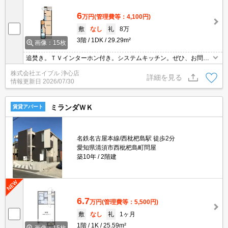
6
万円
(管理費等：4,100円)
敷
なし
礼
8万
3階
1DK
29.29m²
画像：15枚
追焚き。ＴＶインターホン付き。システムキッチン。ぜひ、お問い
合わせ下さい。
株式会社エイブル 浄心店
詳細を見る
情報更新日
2026/07/30
ミランダＷＫ
賃貸アパート
名鉄名古屋本線/西枇杷島駅 徒歩2分
愛知県清須市西枇杷島町問屋
築10年
2階建
6.7
万円
(管理費等：5,500円)
敷
なし
礼
1ヶ月
1階
1K
25.59m²