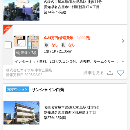
名鉄名古屋本線/東枇杷島駅 徒歩11分
愛知県名古屋市中村区新富町４丁目
築14年
2階建
4.6
万円
(管理費等：3,000円)
敷
なし
礼
なし
1階
1K
21.35m²
画像：7枚
インターネット無料。2口ガスコンロ付。退去時、ルームクリーニ
ング料金55,000円。違約金(12ヶ月未満 家賃2ヶ月、24ヶ月未満
株式会社エイブル 中村公園店
家賃1ヶ月)。
詳細を見る
情報更新日
2026/08/02
サンシャイン白菊
賃貸マンション
名鉄名古屋本線/東枇杷島駅 徒歩9分
愛知県名古屋市西区枇杷島３丁目
築27年
3階建