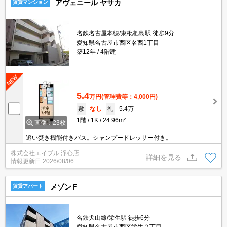
アヴェニール ヤサカ
賃貸マンション
名鉄名古屋本線/東枇杷島駅 徒歩9分
愛知県名古屋市西区名西1丁目
築12年
4階建
5.4
万円
(管理費等：4,000円)
敷
なし
礼
5.4万
1階
1K
24.96m²
画像：23枚
追い焚き機能付きバス。シャンプードレッサー付き。
株式会社エイブル 浄心店
詳細を見る
情報更新日
2026/08/06
メゾンＦ
賃貸アパート
名鉄犬山線/栄生駅 徒歩6分