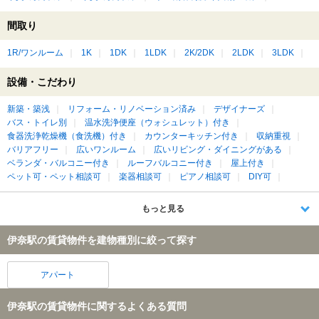
間取り
1R/ワンルーム
1K
1DK
1LDK
2K/2DK
2LDK
3LDK
設備・こだわり
新築・築浅
リフォーム・リノベーション済み
デザイナーズ
バス・トイレ別
温水洗浄便座（ウォシュレット）付き
食器洗浄乾燥機（食洗機）付き
カウンターキッチン付き
収納重視
バリアフリー
広いワンルーム
広いリビング・ダイニングがある
ベランダ・バルコニー付き
ルーフバルコニー付き
屋上付き
ペット可・ペット相談可
楽器相談可
ピアノ相談可
DIY可
もっと見る
伊奈駅の賃貸物件を建物種別に絞って探す
アパート
伊奈駅の賃貸物件に関するよくある質問