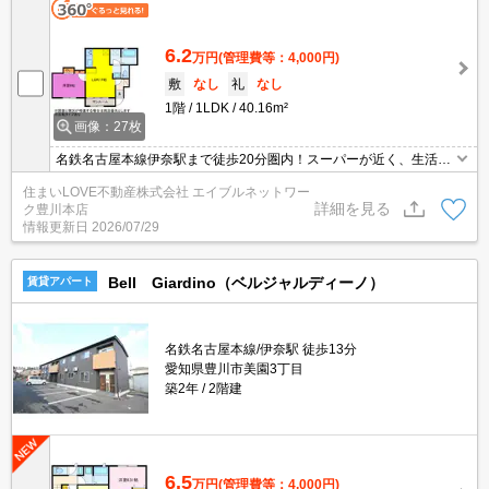
6.2
万円
(管理費等：4,000円)
敷
なし
礼
なし
1階
1LDK
40.16m²
画像：27枚
名鉄名古屋本線伊奈駅まで徒歩20分圏内！スーパーが近く、生活が
便利なエリアです☆インターネット無料・TVモニターホン・エアコ
住まいLOVE不動産株式会社 エイブルネットワー
ンなど人気の設備も充実♪
詳細を見る
ク豊川本店
情報更新日
2026/07/29
Bell Giardino（ベルジャルディーノ）
賃貸アパート
名鉄名古屋本線/伊奈駅 徒歩13分
愛知県豊川市美園3丁目
築2年
2階建
6.5
万円
(管理費等：4,000円)