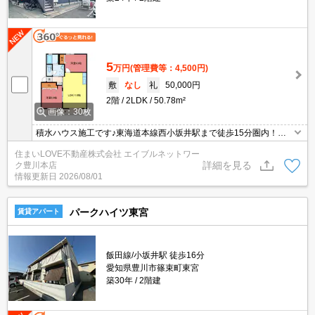
5
万円
(管理費等：4,500円)
敷
なし
礼
50,000円
2階
2LDK
50.78m²
画像：30枚
積水ハウス施工です♪東海道本線西小坂井駅まで徒歩15分圏内！ス
ーパーやコンビニが近く、生活が便利なエリアです☆人気の設備も
住まいLOVE不動産株式会社 エイブルネットワー
充実♪
詳細を見る
ク豊川本店
情報更新日
2026/08/01
パークハイツ東宮
賃貸アパート
飯田線/小坂井駅 徒歩16分
愛知県豊川市篠束町東宮
築30年
2階建