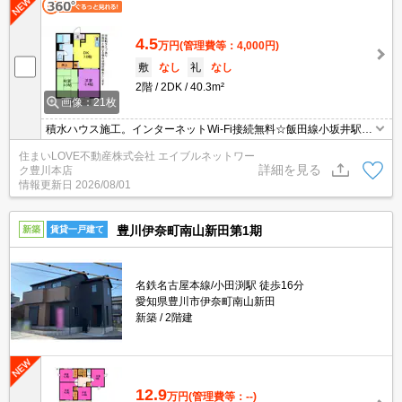
4.5
万円
(管理費等：4,000円)
敷
なし
礼
なし
2階
2DK
40.3m²
画像：21枚
積水ハウス施工。インターネットWi-Fi接続無料☆飯田線小坂井駅ま
で徒歩13分圏内!豊橋方面へアクセスしやすく、通勤・通学に便利な
住まいLOVE不動産株式会社 エイブルネットワー
立地です♪
詳細を見る
ク豊川本店
情報更新日
2026/08/01
豊川伊奈町南山新田第1期
新築
賃貸一戸建て
名鉄名古屋本線/小田渕駅 徒歩16分
愛知県豊川市伊奈町南山新田
新築
2階建
12.9
万円
(管理費等：--)