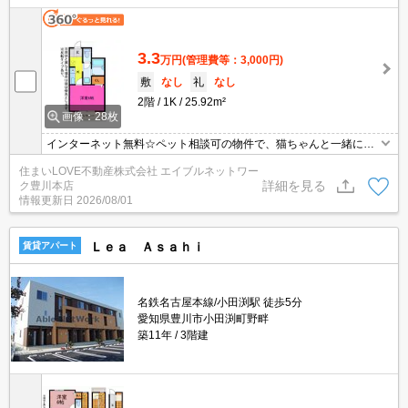
3.3
万円
(管理費等：3,000円)
敷
なし
礼
なし
2階
1K
25.92m²
画像：28枚
インターネット無料☆ペット相談可の物件で、猫ちゃんと一緒に住
めます♪東海道本線西小坂井駅まで徒歩8分圏内！スーパーやコンビ
住まいLOVE不動産株式会社 エイブルネットワー
ニが近く、生活が便利なエリアです☆
詳細を見る
ク豊川本店
情報更新日
2026/08/01
Ｌｅａ Ａｓａｈｉ
賃貸アパート
名鉄名古屋本線/小田渕駅 徒歩5分
愛知県豊川市小田渕町野畔
築11年
3階建