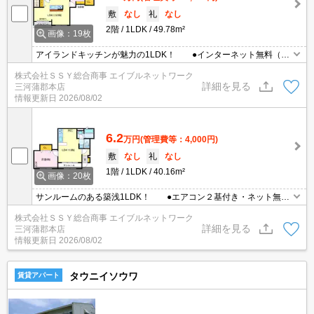
敷
なし
礼
なし
2階
1LDK
49.78m²
画像：19枚
アイランドキッチンが魅力の1LDK！ ●インターネット無料（光
ファイバー） ●エアコン２基・宅配ボックスあり ●敷・礼
株式会社ＳＳＹ総合商事 エイブルネットワーク
金なし ※ペット飼育時：敷金２ヶ月（小型犬1匹のみ） ●8月2
詳細を見る
三河蒲郡本店
2日退去予定
情報更新日
2026/08/02
6.2
万円
(管理費等：4,000円)
敷
なし
礼
なし
1階
1LDK
40.16m²
画像：20枚
サンルームのある築浅1LDK！ ●エアコン２基付き・ネット無料
（光ファイバー） ●敷・礼金なし ※ペット飼育時：敷金２
株式会社ＳＳＹ総合商事 エイブルネットワーク
ヶ月（小型犬1匹のみ） ●ご見学可能！
詳細を見る
三河蒲郡本店
情報更新日
2026/08/02
タウニイソウワ
賃貸アパート