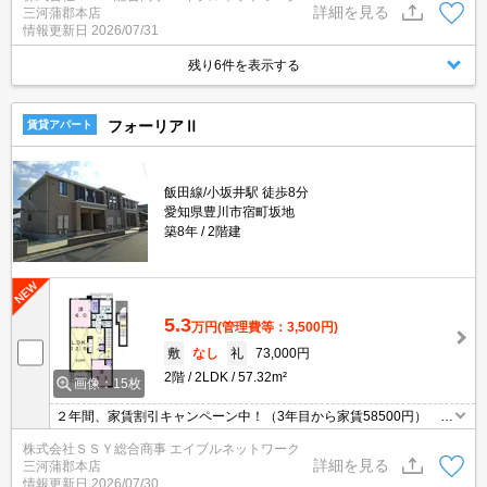
詳細を見る
三河蒲郡本店
情報更新日
2026/07/31
残り6件を表示する
フォーリアⅡ
賃貸アパート
飯田線/小坂井駅 徒歩8分
愛知県豊川市宿町坂地
築8年
2階建
5.3
万円
(管理費等：3,500円)
敷
なし
礼
73,000円
2階
2LDK
57.32m²
画像：15枚
２年間、家賃割引キャンペーン中！（3年目から家賃58500円）
都市ガス対応の2LDK！ ●人気のアイランドキッチン・パントリ
株式会社ＳＳＹ総合商事 エイブルネットワーク
ーあり ●エアコン１基・ゆったり広めの一坪バスルーム ●敷
詳細を見る
三河蒲郡本店
地内ごみ置き場あり ●ご見学可能！
情報更新日
2026/07/30