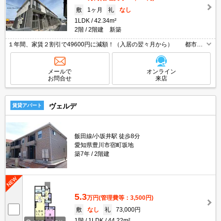
敷
1ヶ月
礼
なし
1LDK
42.34m²
2階
2階建 新築
１年間、家賃２割引で49600円に減額！（入居の翌々月から） 都市ガ
ス対応、インナーテラス付きの新築！ ●Wi-Fi無料 ●敷地内ごみ置
き場あり ●２年毎の更新料不要 ●ご見学可能！
メールで
オンライン
お問合せ
来店
ヴェルデ
賃貸アパート
飯田線/小坂井駅 徒歩8分
愛知県豊川市宿町坂地
築7年
2階建
5.3
万円
(管理費等：3,500円)
敷
なし
礼
73,000円
1階
1LDK
44.22m²