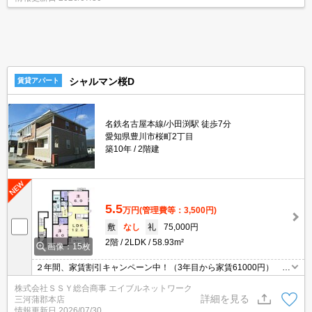
シャルマン桜D
賃貸アパート
名鉄名古屋本線/小田渕駅 徒歩7分
愛知県豊川市桜町2丁目
築10年
2階建
5.5
万円
(管理費等：3,500円)
敷
なし
礼
75,000円
2階
2LDK
58.93m²
画像：15枚
２年間、家賃割引キャンペーン中！（3年目から家賃61000円）
都市ガス対応の2LDK、２階角部屋！ ●エアコン１基・浴室乾燥
株式会社ＳＳＹ総合商事 エイブルネットワーク
機付 ●各洋室にウォークインクローゼットあり ●ご見学可
詳細を見る
三河蒲郡本店
能！
情報更新日
2026/07/30