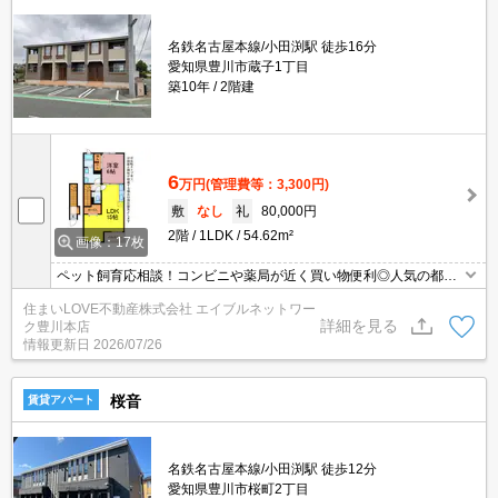
名鉄名古屋本線/小田渕駅 徒歩16分
愛知県豊川市蔵子1丁目
築10年
2階建
6
万円
(管理費等：3,300円)
敷
なし
礼
80,000円
2階
1LDK
54.62m²
画像：17枚
ペット飼育応相談！コンビニや薬局が近く買い物便利◎人気の都市
ガス使用♪雨の日の洗濯も安心の浴室乾燥機や、追い焚き機能付きバ
住まいLOVE不動産株式会社 エイブルネットワー
ス、温水洗浄便座など設備充実☆お気軽にお問い合わせくださいま
詳細を見る
ク豊川本店
せ♪
情報更新日
2026/07/26
桜音
賃貸アパート
名鉄名古屋本線/小田渕駅 徒歩12分
愛知県豊川市桜町2丁目