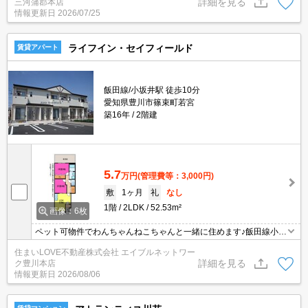
詳細を見る
三河蒲郡本店
情報更新日
2026/07/25
ライフイン・セイフィールド
賃貸アパート
飯田線/小坂井駅 徒歩10分
愛知県豊川市篠束町若宮
築16年
2階建
5.7
万円
(管理費等：3,000円)
敷
1ヶ月
礼
なし
1階
2LDK
52.53m²
画像：6枚
ペット可物件でわんちゃんねこちゃんと一緒に住めます♪飯田線小坂
井駅まで徒歩10分圏内！スーパーやコンビニが近く、生活が便利な
住まいLOVE不動産株式会社 エイブルネットワー
エリアです☆
詳細を見る
ク豊川本店
情報更新日
2026/08/06