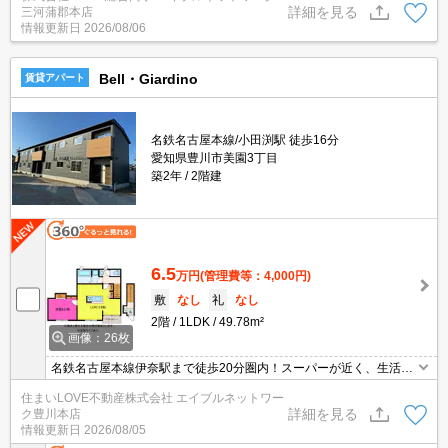
詳細を見る
三河蒲郡本店
情報更新日
2026/08/06
Bell・Giardino
賃貸アパート
名鉄名古屋本線/小田渕駅 徒歩16分
愛知県豊川市美園3丁目
築2年
2階建
6.5
万円
(管理費等：4,000円)
敷
なし
礼
なし
2階
1LDK
49.78m²
画像：26枚
名鉄名古屋本線伊奈駅まで徒歩20分圏内！スーパーが近く、生活が
便利なエリアです☆インターネット無料・TVモニターホン・エアコ
住まいLOVE不動産株式会社 エイブルネットワー
ンなど人気の設備も充実♪
詳細を見る
ク豊川本店
情報更新日
2026/08/05