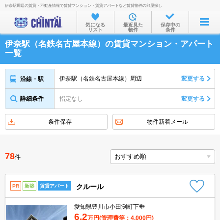
伊奈駅周辺の賃貸・不動産情報で賃貸マンション・賃貸アパートなど賃貸物件の部屋探し
お部屋を探す
気になる
最近見た
保存中の
リスト
物件
条件
沿線・駅から
伊奈駅（名鉄名古屋本線）の賃貸マンション・アパート
住所から
一覧
家賃相場から
伊奈駅（名鉄名古屋本線）周辺
変更する
沿線・駅
通勤通学時間から
詳細条件
指定なし
変更する
物件特集から
不動産会社から
条件保存
物件新着メール
TOP
78
件
クルール
PR
新築
賃貸アパート
愛知県豊川市小田渕町下垂
6.2
万円
(管理費等：4,000円)