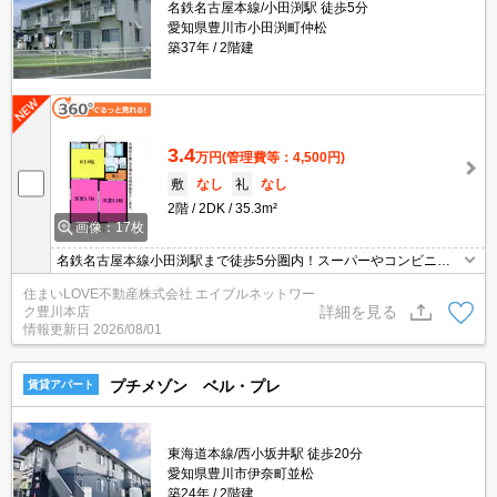
名鉄名古屋本線/小田渕駅 徒歩5分
愛知県豊川市小田渕町仲松
築37年
2階建
3.4
万円
(管理費等：4,500円)
敷
なし
礼
なし
2階
2DK
35.3m²
画像：17枚
名鉄名古屋本線小田渕駅まで徒歩5分圏内！スーパーやコンビニが
近く、生活が便利なエリアです☆TVモニターホン・エアコンなど人
住まいLOVE不動産株式会社 エイブルネットワー
気の設備も充実♪
詳細を見る
ク豊川本店
情報更新日
2026/08/01
プチメゾン ベル・プレ
賃貸アパート
東海道本線/西小坂井駅 徒歩20分
愛知県豊川市伊奈町並松
築24年
2階建