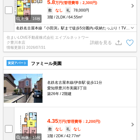
5.8
万円
(管理費等：2,300円)
敷
なし
礼
78,000円
3階
2LDK
64.55m²
画像：16枚
名鉄名古屋本線『小田渕』駅まで徒歩5分圏内♪収納たっぷり！TVモ
ニターホンや、浴室乾燥機・追い焚き機能付きバス、温水洗浄便座
住まいLOVE不動産株式会社 エイブルネットワー
など設備充実☆お気軽にお問い合わせくださいませ♪
詳細を見る
ク豊川本店
情報更新日
2026/07/31
ファミール美園
賃貸アパート
名鉄名古屋本線/伊奈駅 徒歩11分
愛知県豊川市美園3丁目
築26年
2階建
4.35
万円
(管理費等：2,200円)
敷
なし
礼
なし
1階
2DK
42.77m²
画像：15枚