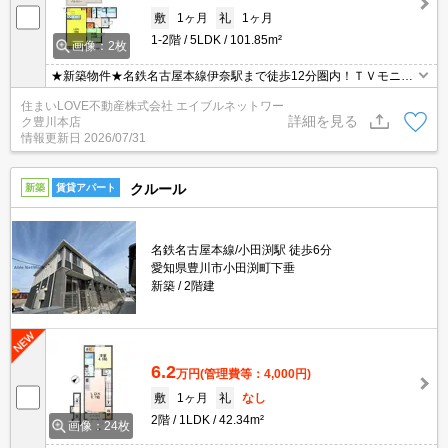
敷
1ヶ月
礼
1ヶ月
1-2階
5LDK
101.85m²
画像：2枚
★新築物件★名鉄名古屋本線伊奈駅まで徒歩12分圏内！ＴＶモニタ
ーホン・宅配ボックスなど人気の設備も充実♪
住まいLOVE不動産株式会社 エイブルネットワー
詳細を見る
ク豊川本店
情報更新日
2026/07/31
クルール
新築
賃貸アパート
名鉄名古屋本線/小田渕駅 徒歩6分
愛知県豊川市小田渕町下垂
新築
2階建
6.2
万円
(管理費等：4,000円)
敷
1ヶ月
礼
なし
2階
1LDK
42.34m²
画像：24枚