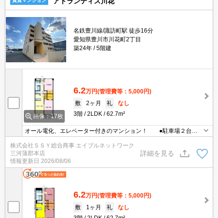
アトランティス川花
賃貸マンション
名鉄豊川線/諏訪町駅 徒歩16分
愛知県豊川市川花町2丁目
築24年
5階建
6.2
万円
(管理費等：5,000円)
敷
2ヶ月
礼
なし
3階
2LDK
62.7m²
画像：17枚
オール電化、エレベーター付きのマンション！ ●駐車場２台あ
り：3300円／台 ●システムキッチン・エアコン１基付き ●２
株式会社ＳＳＹ総合商事 エイブルネットワーク
年毎の更新料不要 ●8月21日退去予定
詳細を見る
三河蒲郡本店
情報更新日
2026/08/06
6.2
万円
(管理費等：5,000円)
敷
1ヶ月
礼
なし
3階
2LDK
62.7m²