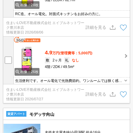
画像：28枚
RC造。オール電化。対面式キッチンをお好みの方に。
住まいLOVE不動産株式会社 エイブルネットワー
詳細を見る
ク豊川本店
情報更新日
2026/08/06
4.9
万円
(管理費等：5,000円)
敷
2ヶ月
礼
なし
4階
2DK
49.5m²
画像：26枚
生活便利です。オール電化で光熱費節約。ワンルームでは狭く感じ
る単身の方にもオススメ！
住まいLOVE不動産株式会社 エイブルネットワー
詳細を見る
ク豊川本店
情報更新日
2026/07/27
モデッサ向山
賃貸アパート
名鉄名古屋本線/小田渕駅 徒歩16分