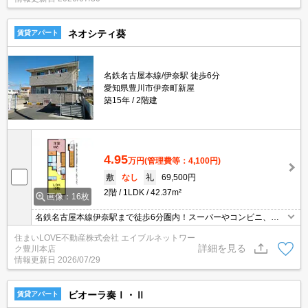
ネオシティ葵
賃貸アパート
名鉄名古屋本線/伊奈駅 徒歩6分
愛知県豊川市伊奈町新屋
築15年
2階建
4.95
万円
(管理費等：4,100円)
敷
なし
礼
69,500円
2階
1LDK
42.37m²
画像：16枚
名鉄名古屋本線伊奈駅まで徒歩6分圏内！スーパーやコンビニ、ド
ラッグストアなどが徒歩圏内にあり買い物便利◎雨の日の洗濯も安
住まいLOVE不動産株式会社 エイブルネットワー
心の浴室乾燥機つき☆お気軽にお問い合わせくださいませ♪
詳細を見る
ク豊川本店
情報更新日
2026/07/29
ビオーラ奏Ⅰ・Ⅱ
賃貸アパート