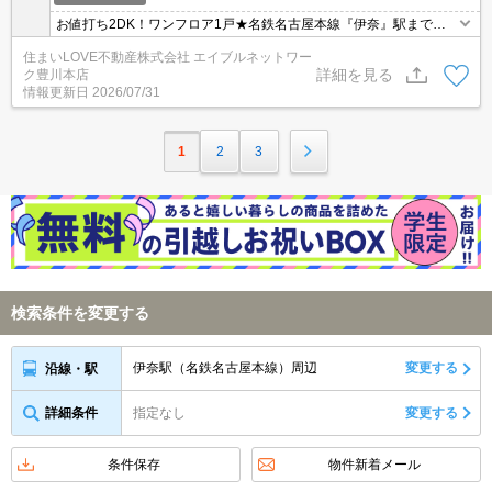
お値打ち2DK！ワンフロア1戸★名鉄名古屋本線『伊奈』駅まで徒
歩11分圏内♪追い焚き給湯・シャンプードレッサーつき☆お気軽に
住まいLOVE不動産株式会社 エイブルネットワー
お問い合わせくださいませ♪初期費用・家賃カード払い可。
詳細を見る
ク豊川本店
情報更新日
2026/07/31
1
2
3
検索条件を変更する
伊奈駅（名鉄名古屋本線）周辺
変更する
沿線・駅
詳細条件
指定なし
変更する
条件保存
物件新着メール