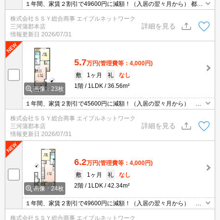
１年間、家賃２割引で49600円に減額！（入居の翌々月から） 都市
ガス対応、インナーテラス付きの新築！ ●Wi-Fi無料 ●敷地内
株式会社ＳＳＹ総合商事 エイブルネットワーク
ごみ置き場あり ●２年毎の更新料不要 ●見学予約受付中
詳細を見る
三河蒲郡本店
情報更新日
2026/07/31
5.7
万円
(管理費等：4,000円)
敷
1ヶ月
礼
なし
1階
1LDK
36.56m²
画像：23枚
１年間、家賃２割引で45600円に減額！（入居の翌々月から）
都市ガス対応、インナーテラス付きの新築！ ●Wi-Fi無料 ●敷
株式会社ＳＳＹ総合商事 エイブルネットワーク
地内ごみ置き場あり ●２年毎の更新料不要 ●見学予約受付中
詳細を見る
三河蒲郡本店
情報更新日
2026/07/31
6.2
万円
(管理費等：4,000円)
敷
1ヶ月
礼
なし
2階
1LDK
42.34m²
画像：24枚
１年間、家賃２割引で49600円に減額！（入居の翌々月から）
都市ガス対応、インナーテラス付きの新築！ ●Wi-Fi無料 ●敷
株式会社ＳＳＹ総合商事 エイブルネットワーク
地内ごみ置き場あり ●２年毎の更新料不要 ●ご見学可能！