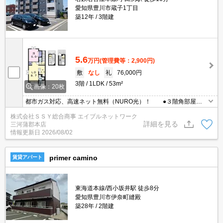
愛知県豊川市蔵子1丁目
築12年
3階建
5.6
万円
(管理費等：2,900円)
敷
なし
礼
76,000円
3階
1LDK
53m²
画像：20枚
都市ガス対応、高速ネット無料（NURO光）！ ●３階角部屋
●エアコン２基・全室照明・浴室乾燥機付き ●敷地内ごみ置き
株式会社ＳＳＹ総合商事 エイブルネットワーク
場あり ●8月18日退去予定
詳細を見る
三河蒲郡本店
情報更新日
2026/08/02
primer camino
賃貸アパート
東海道本線/西小坂井駅 徒歩8分
愛知県豊川市伊奈町縫殿
築28年
2階建