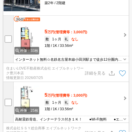
築2年
2階建
5
万円
(管理費等：3,000円)
敷
1ヶ月
礼
なし
1階
1K
33.56m²
画像：33枚
インターネット無料☆名鉄名古屋本線小田渕駅まで徒歩12分圏内！
スーパーやコンビニが近く、生活が便利なエリアです☆インナーテ
住まいLOVE不動産株式会社 エイブルネットワー
ラスやシャッター付きで1階でも安心です♪
詳細を見る
ク豊川本店
情報更新日
2026/07/25
5
万円
(管理費等：3,000円)
敷
1ヶ月
礼
なし
1階
1K
33.56m²
画像：25枚
高耐震鉄骨造、インナーテラス付き１Ｋ！ ●Wi-Fi無料 ●エア
コン・照明・浴室乾燥機付き ●各部屋に宅配ボックスあり・２
株式会社ＳＳＹ総合商事 エイブルネットワーク
年毎の更新料不要 ●8月14日退去予定