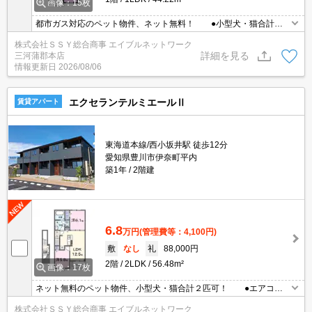
画像：15枚
都市ガス対応のペット物件、ネット無料！ ●小型犬・猫合計２
匹可 ●エアコン２基付き・ゆったり広めの一坪バスルーム ●
株式会社ＳＳＹ総合商事 エイブルネットワーク
敷地内ごみ置き場あり ●ご見学可能！
詳細を見る
三河蒲郡本店
情報更新日
2026/08/06
エクセランテルミエールⅡ
賃貸アパート
東海道本線/西小坂井駅 徒歩12分
愛知県豊川市伊奈町平内
築1年
2階建
6.8
万円
(管理費等：4,100円)
敷
なし
礼
88,000円
2階
2LDK
56.48m²
画像：17枚
ネット無料のペット物件、小型犬・猫合計２匹可！ ●エアコン
２基・全室照明付・ゆったり広めの一坪バスルーム ●敷地内ご
株式会社ＳＳＹ総合商事 エイブルネットワーク
み置き場あり