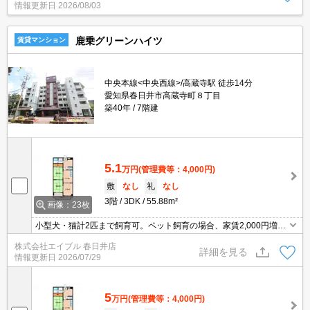
情報更新日
2026/08/03
鹿乗グリーンハイツ
賃貸マンション
中央本線<中央西線>/高蔵寺駅 徒歩14分
愛知県春日井市高蔵寺町８丁目
築40年
7階建
5.1
万円
(管理費等：4,000円)
敷
なし
礼
なし
3階
3DK
55.88m²
画像：23枚
小型犬・猫計2匹まで飼育可。ペット飼育の場合、家賃2,000円増。
エレベーターあり。退去時、ルームクリーニング料金49,500円。違
株式会社エイブル 春日井店
約金有（1年未満総賃料2ヶ月、2年未満1ヶ月）。
詳細を見る
情報更新日
2026/07/29
5
万円
(管理費等：4,000円)