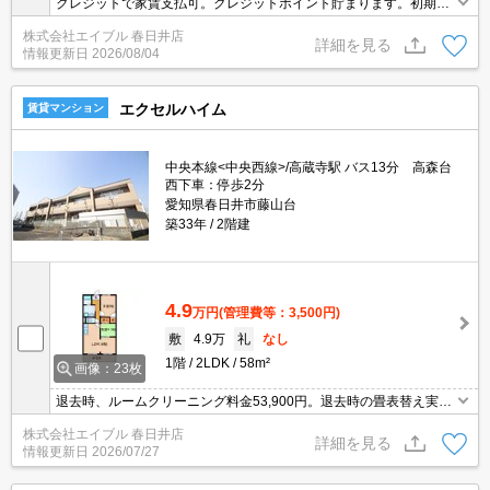
クレジットで家賃支払可。クレジットポイント貯まります。初期費
用・家賃カード払い可。安心の24時間管理。閑静な住宅街。インタ
株式会社エイブル 春日井店
ーネット無料。
詳細を見る
情報更新日
2026/08/04
エクセルハイム
賃貸マンション
中央本線<中央西線>/高蔵寺駅 バス13分 高森台
西下車：停歩2分
愛知県春日井市藤山台
築33年
2階建
4.9
万円
(管理費等：3,500円)
敷
4.9万
礼
なし
1階
2LDK
58m²
画像：23枚
退去時、ルームクリーニング料金53,900円。退去時の畳表替え実
費。閑静な住宅街。
株式会社エイブル 春日井店
詳細を見る
情報更新日
2026/07/27