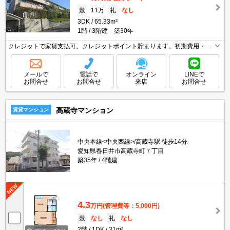
敷
11万
礼
なし
3DK
65.33m²
1階
3階建 築30年
クレジットで家賃支払可。クレジットポイント貯まります。初期費用・家
賃カード払い可。安心の24時間管理。閑静な住宅街。インターネット無
料。
メールで
電話で
オンライン
LINEで
お問合せ
お問合せ
来店
お問合せ
高蔵寺マンション
賃貸マンション
中央本線<中央西線>/高蔵寺駅 徒歩14分
愛知県春日井市高蔵寺町７丁目
築35年
4階建
4.3
万円
(管理費等：5,000円)
敷
なし
礼
なし
2階
1DK
31m²