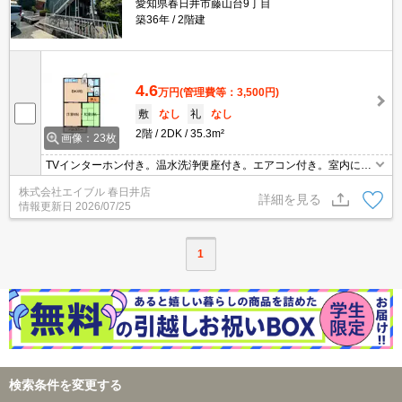
愛知県春日井市藤山台9丁目
築36年
2階建
4.6
万円
(管理費等：3,500円)
敷
なし
礼
なし
2階
2DK
35.3m²
画像：23枚
TVインターホン付き。温水洗浄便座付き。エアコン付き。室内に洗
濯機置場あり。1年未満の解約時、違約金1ヶ月分発生。退去時の畳
株式会社エイブル 春日井店
表替え実費。
詳細を見る
情報更新日
2026/07/25
1
検索条件を変更する