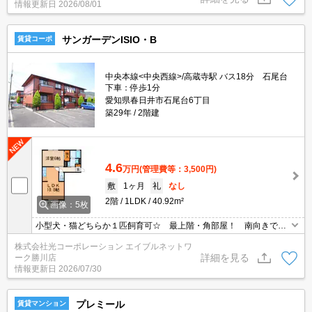
情報更新日
2026/08/01
サンガーデンISIO・B
賃貸コーポ
中央本線<中央西線>/高蔵寺駅 バス18分 石尾台
下車：停歩1分
愛知県春日井市石尾台6丁目
築29年
2階建
4.6
万円
(管理費等：3,500円)
敷
1ヶ月
礼
なし
2階
1LDK
40.92m²
画像：5枚
小型犬・猫どちらか１匹飼育可☆ 最上階・角部屋！ 南向きで日
当たり良好♪
株式会社光コーポレーション エイブルネットワ
詳細を見る
ーク勝川店
情報更新日
2026/07/30
プレミール
賃貸マンション