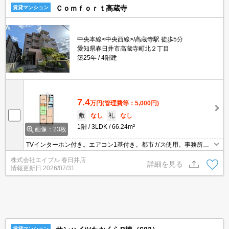
Ｃｏｍｆｏｒｔ高蔵寺
賃貸マンション
中央本線<中央西線>/高蔵寺駅 徒歩5分
愛知県春日井市高蔵寺町北２丁目
築25年
4階建
7.4
万円
(管理費等：5,000円)
敷
なし
礼
なし
1階
3LDK
66.24m²
画像：23枚
TVインターホン付き。エアコン1基付き。都市ガス使用。事務所使
用可。違約金有（1年未満総賃料1ヶ月分、0.5年未満2ヶ月）。
株式会社エイブル 春日井店
詳細を見る
情報更新日
2026/07/31
賃貸マンション