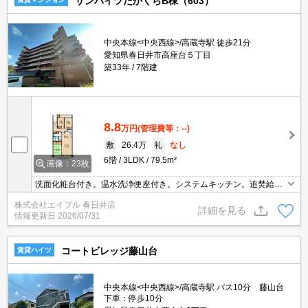
サンハイツたかくらB棟（603）
中央本線<中央西線>/高蔵寺駅 徒歩21分
愛知県春日井市高座台５丁目
築33年
7階建
8.8
万円
(管理費等：--)
敷
26.4万
礼
なし
6階
3LDK
79.5m²
画像：23枚
洗面化粧台付き。温水洗浄便座付き。システムキッチン。追焚給
湯。インターホン付き。分譲賃貸。
株式会社エイブル 春日井店
詳細を見る
情報更新日
2026/07/31
コートビレッジ藤山台
賃貸ハイツ
中央本線<中央西線>/高蔵寺駅 バス10分 藤山台
下車：停歩10分