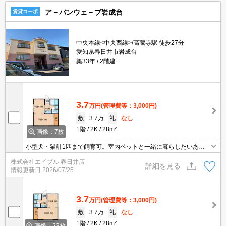
ア－バンウェ－ブ岩成台
賃貸コーポ
中央本線<中央西線>/高蔵寺駅 徒歩27分
愛知県春日井市岩成台
築33年
2階建
3.7
万円
(管理費等：3,000円)
敷
3.7万
礼
なし
1階
2K
28m²
画像：7枚
小型犬・猫計1匹まで飼育可。室内ペットと一緒に暮らしたいあな
たへ。退去時、ルームクリーニング費用は実費でご負担願います。
株式会社エイブル 春日井店
1年未満の解約時、違約金1ヶ月分発生。
詳細を見る
情報更新日
2026/07/25
3.7
万円
(管理費等：3,000円)
敷
3.7万
礼
なし
1階
2K
28m²