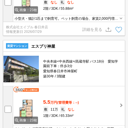
敷
なし
礼
なし
2階
3DK
55.88m²
画像：23枚
小型犬・猫計1匹まで飼育可。ペット飼育の場合、家賃2,000円増。
退去時、ルームクリーニング料金49,500円。1年未満の解約時、違
株式会社エイブル 春日井店
約金2ヶ月分発生。
詳細を見る
情報更新日
2026/07/29
エスプリ神屋
賃貸マンション
中央本線<中央西線>/高蔵寺駅 バス18分 愛知学
園前下車：停歩3分
愛知県春日井市神屋町
築30年
3階建
5.5
万円
(管理費等：--)
敷
11万
礼
なし
1階
3DK
65.33m²
画像：23枚