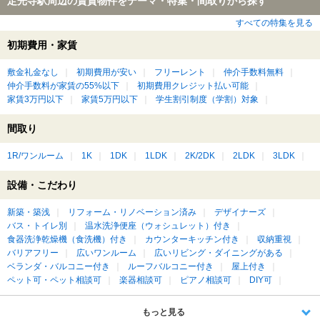
定光寺駅周辺の賃貸物件をテーマ・特集・間取りから探す
すべての特集を見る
初期費用・家賃
敷金礼金なし
初期費用が安い
フリーレント
仲介手数料無料
仲介手数料が家賃の55%以下
初期費用クレジット払い可能
家賃3万円以下
家賃5万円以下
学生割引制度（学割）対象
間取り
1R/ワンルーム
1K
1DK
1LDK
2K/2DK
2LDK
3LDK
設備・こだわり
新築・築浅
リフォーム・リノベーション済み
デザイナーズ
バス・トイレ別
温水洗浄便座（ウォシュレット）付き
食器洗浄乾燥機（食洗機）付き
カウンターキッチン付き
収納重視
バリアフリー
広いワンルーム
広いリビング・ダイニングがある
ベランダ・バルコニー付き
ルーフバルコニー付き
屋上付き
ペット可・ペット相談可
楽器相談可
ピアノ相談可
DIY可
もっと見る