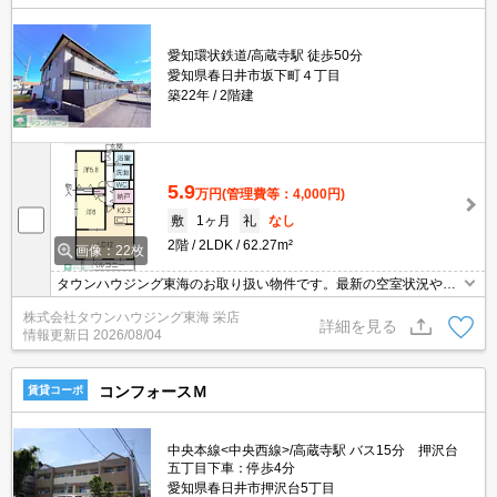
愛知環状鉄道/高蔵寺駅 徒歩50分
愛知県春日井市坂下町４丁目
築22年
2階建
5.9
万円
(管理費等：4,000円)
敷
1ヶ月
礼
なし
2階
2LDK
62.27m²
画像：22枚
タウンハウジング東海のお取り扱い物件です。最新の空室状況やの
詳細などお気軽にお問い合わせ下さい。
株式会社タウンハウジング東海 栄店
詳細を見る
情報更新日
2026/08/04
コンフォースＭ
賃貸コーポ
中央本線<中央西線>/高蔵寺駅 バス15分 押沢台
五丁目下車：停歩4分
愛知県春日井市押沢台5丁目