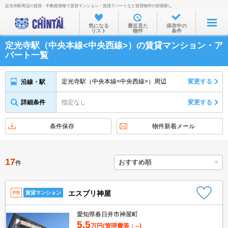
定光寺駅周辺の賃貸・不動産情報で賃貸マンション・賃貸アパートなど賃貸物件の部屋探し
お部屋を探す
気になる
最近見た
保存中の
リスト
物件
条件
沿線・駅から
定光寺駅（中央本線<中央西線>）の賃貸マンション・ア
住所から
パート一覧
家賃相場から
定光寺駅（中央本線<中央西線>）周辺
変更する
沿線・駅
通勤通学時間から
詳細条件
指定なし
変更する
物件特集から
不動産会社から
条件保存
物件新着メール
TOP
17
件
エスプリ神屋
PR
賃貸マンション
愛知県春日井市神屋町
5.5
万円
(管理費等：--)