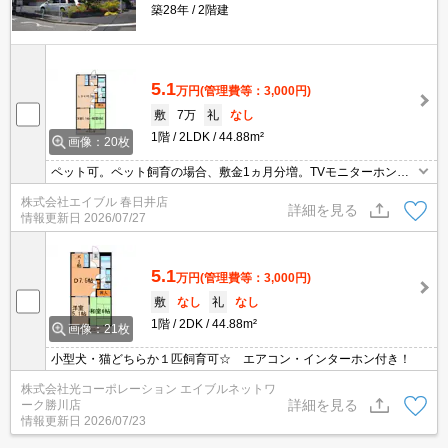
築28年
2階建
5.1
万円
(管理費等：3,000円)
敷
7万
礼
なし
1階
2LDK
44.88m²
画像：20枚
ペット可。ペット飼育の場合、敷金1ヵ月分増。TVモニターホン
有。追焚給湯。退去時、ルームクリーニング料金46,200円。退去時
株式会社エイブル 春日井店
の畳表替え実費。
詳細を見る
情報更新日
2026/07/27
5.1
万円
(管理費等：3,000円)
敷
なし
礼
なし
1階
2DK
44.88m²
画像：21枚
小型犬・猫どちらか１匹飼育可☆ エアコン・インターホン付き！
株式会社光コーポレーション エイブルネットワ
詳細を見る
ーク勝川店
情報更新日
2026/07/23