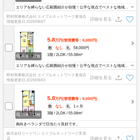
エリアを縛らない広範囲紹介が自慢！公平な視点でベストな地域を
ご提案します。現地集合・オンライン対応！
野村商事株式会社 エイブルネットワーク東海店
詳細を見る
情報更新日
2026/08/07
5.8
万円
(管理費等：6,000円)
敷
なし
礼
58,000円
1階
2LDK
55.08m²
画像：12枚
エリアを縛らない広範囲紹介が自慢！公平な視点でベストな地域を
ご提案します。現地集合・オンライン対応！
野村商事株式会社 エイブルネットワーク東海店
詳細を見る
情報更新日
2026/08/03
5.8
万円
(管理費等：6,000円)
敷
なし
礼
1ヶ月
3階
2LDK
55.08m²
画像：15枚
南向きベランダで日当たり良好です。
株式会社リードワン エイブルネットワーク常滑
詳細を見る
店