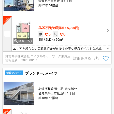
愛知県半田市青山５丁目
築32年
4階建
4.8
万円
(管理費等：5,000円)
敷
なし
礼
なし
4階
2LDK
50m²
画像：6枚
エリアを縛らない広範囲紹介が自慢！公平な視点でベストな地域を
ご提案します。現地集合・オンライン対応！
野村商事株式会社 エイブルネットワーク東海店
詳細を見る
情報更新日
2026/08/07
プランドールハイツ
賃貸アパート
名鉄河和線/青山駅 徒歩30分
愛知県半田市板山町４丁目
築18年
2階建