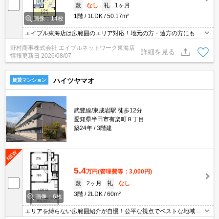
敷
なし
礼
1ヶ月
1階
1LDK
50.17m²
画像：14枚
エイブル東海店は広範囲のエリア対応！地元の方・遠方の方にも公
平な視点で提案♪見るだけ・オンライン可！
野村商事株式会社 エイブルネットワーク東海店
詳細を見る
情報更新日
2026/08/07
ハイツヤマオ
賃貸マンション
武豊線/東成岩駅 徒歩12分
愛知県半田市有楽町８丁目
築24年
3階建
5.4
万円
(管理費等：3,000円)
敷
2ヶ月
礼
なし
3階
2LDK
60m²
画像：6枚
エリアを縛らない広範囲紹介が自慢！公平な視点でベストな地域を