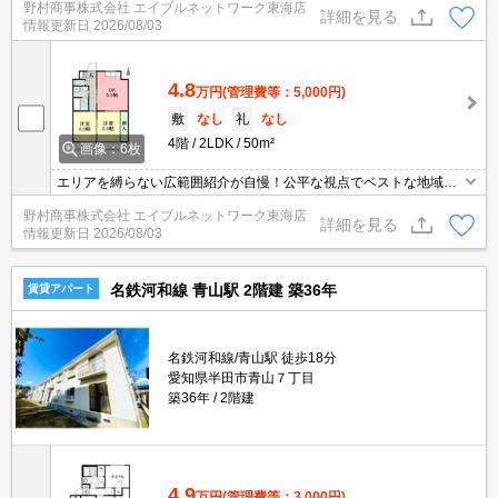
野村商事株式会社 エイブルネットワーク東海店
詳細を見る
情報更新日
2026/08/03
4.8
万円
(管理費等：5,000円)
敷
なし
礼
なし
4階
2LDK
50m²
画像：6枚
エリアを縛らない広範囲紹介が自慢！公平な視点でベストな地域を
ご提案します。現地集合・オンライン対応！
野村商事株式会社 エイブルネットワーク東海店
詳細を見る
情報更新日
2026/08/03
名鉄河和線 青山駅 2階建 築36年
賃貸アパート
名鉄河和線/青山駅 徒歩18分
愛知県半田市青山７丁目
築36年
2階建
4.9
万円
(管理費等：3,000円)