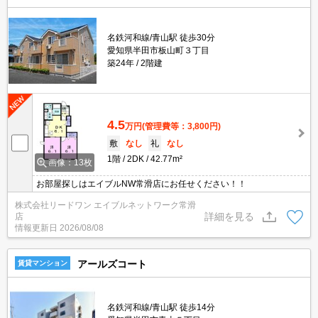
名鉄河和線/青山駅 徒歩30分
愛知県半田市板山町３丁目
築24年
2階建
4.5
万円
(管理費等：3,800円)
敷
なし
礼
なし
1階
2DK
42.77m²
画像：13枚
お部屋探しはエイブルNW常滑店にお任せください！！
株式会社リードワン エイブルネットワーク常滑
詳細を見る
店
情報更新日
2026/08/08
アールズコート
賃貸マンション
名鉄河和線/青山駅 徒歩14分