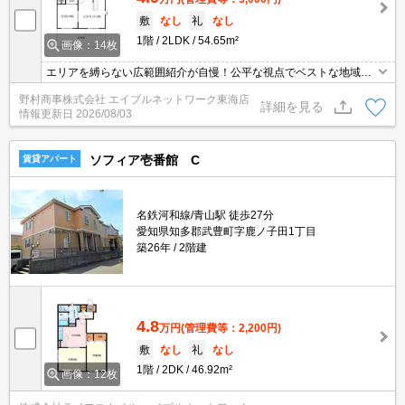
敷
なし
礼
なし
1階
2LDK
54.65m²
画像：14枚
エリアを縛らない広範囲紹介が自慢！公平な視点でベストな地域を
ご提案します。現地集合・オンライン対応！
野村商事株式会社 エイブルネットワーク東海店
詳細を見る
情報更新日
2026/08/03
ソフィア壱番館 C
賃貸アパート
名鉄河和線/青山駅 徒歩27分
愛知県知多郡武豊町字鹿ノ子田1丁目
築26年
2階建
4.8
万円
(管理費等：2,200円)
敷
なし
礼
なし
1階
2DK
46.92m²
画像：12枚