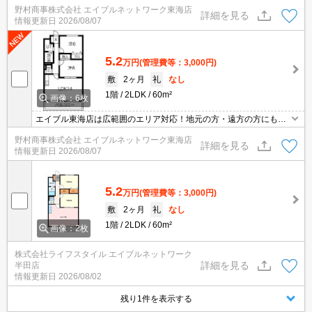
ご提案します。現地集合・オンライン対応！
野村商事株式会社 エイブルネットワーク東海店
詳細を見る
情報更新日
2026/08/07
5.2
万円
(管理費等：3,000円)
敷
2ヶ月
礼
なし
1階
2LDK
60m²
画像：6枚
エイブル東海店は広範囲のエリア対応！地元の方・遠方の方にも公
平な視点で提案♪見るだけ・オンライン可！
野村商事株式会社 エイブルネットワーク東海店
詳細を見る
情報更新日
2026/08/07
5.2
万円
(管理費等：3,000円)
敷
2ヶ月
礼
なし
1階
2LDK
60m²
画像：2枚
株式会社ライフスタイル エイブルネットワーク
詳細を見る
半田店
情報更新日
2026/08/02
残り1件を表示する