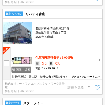
情報更新日
2026/08/08
リバティ青山
賃貸マンション
名鉄河和線/青山駅 徒歩1分
愛知県半田市青山１丁目
築23年
3階建
4.9
万円
(管理費等：5,000円)
敷
なし
礼
なし
3階
1K
29.16m²
画像：13枚
特急停車駅 青山駅 徒歩１分で朝はゆっくりできますね♪オートロ
ック付き
株式会社リードワン エイブルネットワーク常滑
詳細を見る
店
情報更新日
2026/08/08
スターライト
賃貸アパート