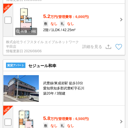
5.2
万円
(管理費等：6,000円)
敷
なし
礼
なし
2階
1LDK
42.25m²
画像：9枚
株式会社ライフスタイル エイブルネットワーク
詳細を見る
半田店
情報更新日
2026/08/06
セジュール和幸
賃貸アパート
武豊線/東成岩駅 徒歩10分
愛知県知多郡武豊町字石川
築20年
3階建
5.8
万円
(管理費等：6,500円)
敷
なし
礼
なし