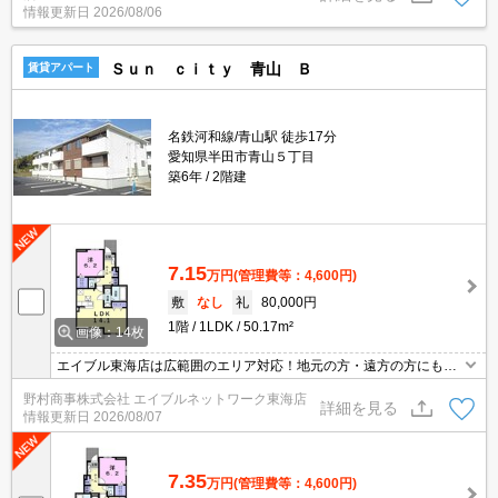
情報更新日
2026/08/06
Ｓｕｎ ｃｉｔｙ 青山 Ｂ
賃貸アパート
名鉄河和線/青山駅 徒歩17分
愛知県半田市青山５丁目
築6年
2階建
7.15
万円
(管理費等：4,600円)
敷
なし
礼
80,000円
1階
1LDK
50.17m²
画像：14枚
エイブル東海店は広範囲のエリア対応！地元の方・遠方の方にも公
平な視点で提案♪見るだけ・オンライン可！
野村商事株式会社 エイブルネットワーク東海店
詳細を見る
情報更新日
2026/08/07
7.35
万円
(管理費等：4,600円)