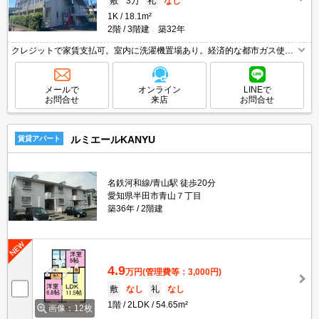
敷
3万
礼
なし
1K
18.1m²
2階
3階建 築32年
クレジットで家賃支払可。室内に洗濯機置場あり。経済的な都市ガス使
用。
メールで
オンライン
LINEで
お問合せ
来店
お問合せ
ルミエールKANYU
賃貸アパート
名鉄河和線/青山駅 徒歩20分
愛知県半田市青山７丁目
築36年
2階建
4.9
万円
(管理費等：3,000円)
敷
なし
礼
なし
1階
2LDK
54.65m²
画像：12枚