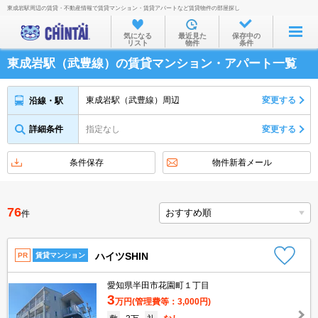
東成岩駅周辺の賃貸・不動産情報で賃貸マンション・賃貸アパートなど賃貸物件の部屋探し
お部屋を探す
気になる
最近見た
保存中の
リスト
物件
条件
沿線・駅から
東成岩駅（武豊線）の賃貸マンション・アパート一覧
住所から
家賃相場から
東成岩駅（武豊線）周辺
変更する
沿線・駅
通勤通学時間から
詳細条件
指定なし
変更する
物件特集から
条件保存
物件新着メール
不動産会社から
TOP
76
件
ハイツSHIN
PR
賃貸マンション
愛知県半田市花園町１丁目
3
万円
(管理費等：3,000円)