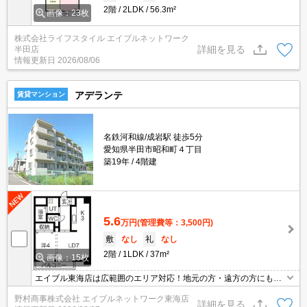
2階
2LDK
56.3m²
画像：23枚
株式会社ライフスタイル エイブルネットワーク
詳細を見る
半田店
情報更新日
2026/08/06
アデランテ
賃貸マンション
名鉄河和線/成岩駅 徒歩5分
愛知県半田市昭和町４丁目
築19年
4階建
5.6
万円
(管理費等：3,500円)
敷
なし
礼
なし
2階
1LDK
37m²
画像：15枚
エイブル東海店は広範囲のエリア対応！地元の方・遠方の方にも公
平な視点で提案♪見るだけ・オンライン可！
野村商事株式会社 エイブルネットワーク東海店
詳細を見る