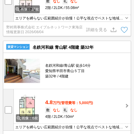
敷
なし
礼
なし
2階
2LDK
55.08m²
画像：17枚
エリアを縛らない広範囲紹介が自慢！公平な視点でベストな地域を
ご提案します。現地集合・オンライン対応！
野村商事株式会社 エイブルネットワーク東海店
詳細を見る
情報更新日
2026/08/04
名鉄河和線 青山駅 4階建 築32年
賃貸マンション
名鉄河和線/青山駅 徒歩14分
愛知県半田市青山５丁目
築32年
4階建
4.8
万円
(管理費等：5,000円)
敷
なし
礼
なし
4階
2LDK
50m²
画像：6枚
エリアを縛らない広範囲紹介が自慢！公平な視点でベストな地域を
ご提案します。現地集合・オンライン対応！