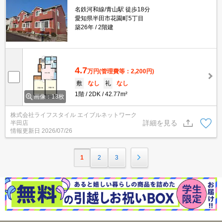
名鉄河和線/青山駅 徒歩18分
愛知県半田市花園町5丁目
築26年
2階建
4.7
万円
(管理費等：2,200円)
敷
なし
礼
なし
1階
2DK
42.77m²
画像：13枚
株式会社ライフスタイル エイブルネットワーク
詳細を見る
半田店
情報更新日
2026/07/26
1
2
3