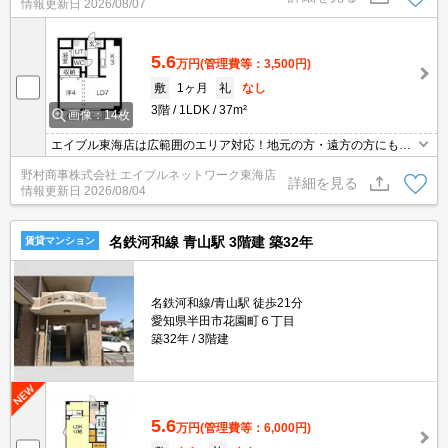
情報更新日
2026/08/07
5.6
万円
(管理費等：3,500円)
敷
1ヶ月
礼
なし
3階
1LDK
37m²
画像：14枚
エイブル東海店は広範囲のエリア対応！地元の方・遠方の方にも公
平な視点で提案♪見るだけ・オンライン可！
野村商事株式会社 エイブルネットワーク東海店
詳細を見る
情報更新日
2026/08/04
名鉄河和線 青山駅 3階建 築32年
賃貸マンション
名鉄河和線/青山駅 徒歩21分
愛知県半田市花園町６丁目
築32年
3階建
5.6
万円
(管理費等：6,000円)