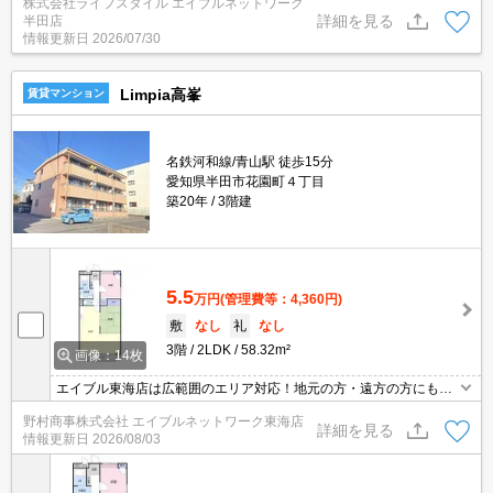
株式会社ライフスタイル エイブルネットワーク
詳細を見る
半田店
情報更新日
2026/07/30
Limpia高峯
賃貸マンション
名鉄河和線/青山駅 徒歩15分
愛知県半田市花園町４丁目
築20年
3階建
5.5
万円
(管理費等：4,360円)
敷
なし
礼
なし
3階
2LDK
58.32m²
画像：14枚
エイブル東海店は広範囲のエリア対応！地元の方・遠方の方にも公
平な視点で提案♪見るだけ・オンライン可！
野村商事株式会社 エイブルネットワーク東海店
詳細を見る
情報更新日
2026/08/03