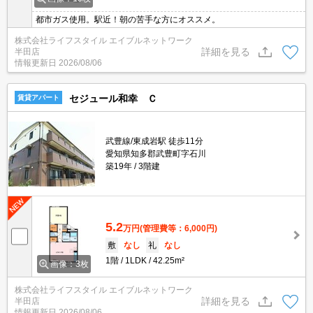
都市ガス使用。駅近！朝の苦手な方にオススメ。
株式会社ライフスタイル エイブルネットワーク
詳細を見る
半田店
情報更新日
2026/08/06
セジュール和幸 Ｃ
賃貸アパート
武豊線/東成岩駅 徒歩11分
愛知県知多郡武豊町字石川
築19年
3階建
5.2
万円
(管理費等：6,000円)
敷
なし
礼
なし
1階
1LDK
42.25m²
画像：3枚
株式会社ライフスタイル エイブルネットワーク
詳細を見る
半田店
情報更新日
2026/08/06