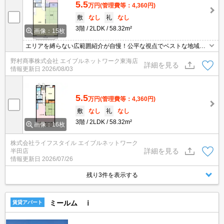
5.5
万円
(管理費等：4,360円)
敷
なし
礼
なし
3階
2LDK
58.32m²
画像：15枚
エリアを縛らない広範囲紹介が自慢！公平な視点でベストな地域を
ご提案します。現地集合・オンライン対応！
野村商事株式会社 エイブルネットワーク東海店
詳細を見る
情報更新日
2026/08/03
5.5
万円
(管理費等：4,360円)
敷
なし
礼
なし
3階
2LDK
58.32m²
画像：16枚
株式会社ライフスタイル エイブルネットワーク
詳細を見る
半田店
情報更新日
2026/07/26
残り3件を表示する
ミールム ⅰ
賃貸アパート