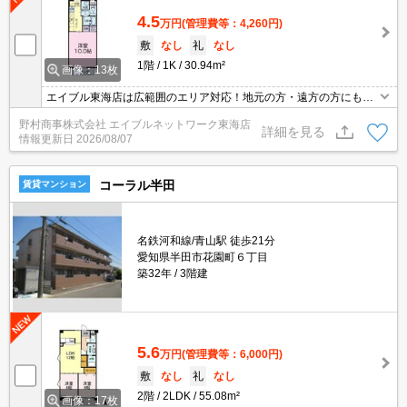
4.5
万円
(管理費等：4,260円)
敷
なし
礼
なし
1階
1K
30.94m²
画像：13枚
エイブル東海店は広範囲のエリア対応！地元の方・遠方の方にも公
平な視点で提案♪見るだけ・オンライン可！
野村商事株式会社 エイブルネットワーク東海店
詳細を見る
情報更新日
2026/08/07
コーラル半田
賃貸マンション
名鉄河和線/青山駅 徒歩21分
愛知県半田市花園町６丁目
築32年
3階建
5.6
万円
(管理費等：6,000円)
敷
なし
礼
なし
2階
2LDK
55.08m²
画像：17枚