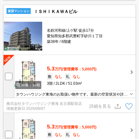
ＩＳＨＩＫＡＷＡビル
賃貸マンション
名鉄河和線/上ゲ駅 徒歩17分
愛知県知多郡武豊町字砂川１丁目
築38年
6階建
5.3
万円
(管理費等：5,000円)
敷
なし
礼
なし
3階
2LDK
51.03m²
画像：16枚
タウンハウジング東海のお取扱い物件です。最新の空室状況や詳細
などお気軽にお問い合わせください。
株式会社タウンハウジング東海 名古屋駅前店
詳細を見る
情報更新日
2026/08/07
5.3
万円
(管理費等：5,000円)
敷
なし
礼
なし