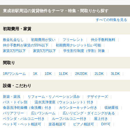
東成岩駅周辺の賃貸物件をテーマ・特集・間取りから探す
すべての特集を見る
初期費用・家賃
敷金礼金なし
初期費用が安い
フリーレント
仲介手数料無料
仲介手数料が家賃の55%以下
初期費用クレジット払い可能
家賃3万円以下
家賃5万円以下
学生割引制度（学割）対象
間取り
1R/ワンルーム
1K
1DK
1LDK
2K/2DK
2LDK
3LDK
設備・こだわり
新築・築浅
リフォーム・リノベーション済み
デザイナーズ
バス・トイレ別
温水洗浄便座（ウォシュレット）付き
食器洗浄乾燥機（食洗機）付き
カウンターキッチン付き
収納重視
バリアフリー
広いワンルーム
広いリビング・ダイニングがある
ベランダ・バルコニー付き
ルーフバルコニー付き
屋上付き
ペット可・ペット相談可
楽器相談可
ピアノ相談可
DIY可