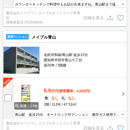
カウンターキッチンで料理中もお話が出来ますね。青山駅まで徒歩
圏内で交通アクセス
株式会社リードワン エイブルネットワーク常滑
詳細を見る
店
情報更新日
2026/08/08
メイプル青山
賃貸マンション
名鉄河和線/青山駅 徒歩15分
愛知県半田市青山５丁目
築20年
3階建
5.5
万円
(管理費等：4,000円)
敷
なし
礼
なし
3階
1LDK
47.51m²
画像：14枚
青山駅 徒歩15分 オートロック付マンション 都市ガス使用で光
熱費節約！追焚き
株式会社リードワン エイブルネットワーク常滑
詳細を見る
店