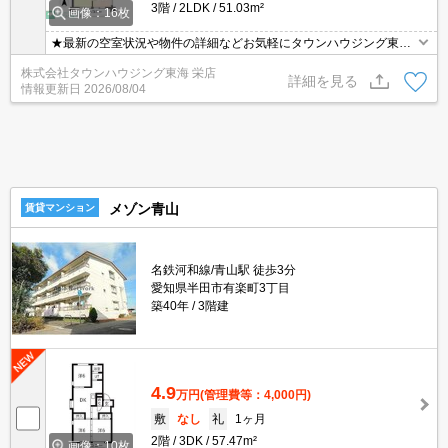
3階
2LDK
51.03m²
画像：16枚
★最新の空室状況や物件の詳細などお気軽にタウンハウジング東海
までお問い合わせください★
株式会社タウンハウジング東海 栄店
詳細を見る
情報更新日
2026/08/04
メゾン青山
賃貸マンション
名鉄河和線/青山駅 徒歩3分
愛知県半田市有楽町3丁目
築40年
3階建
4.9
万円
(管理費等：4,000円)
敷
なし
礼
1ヶ月
2階
3DK
57.47m²
画像：10枚