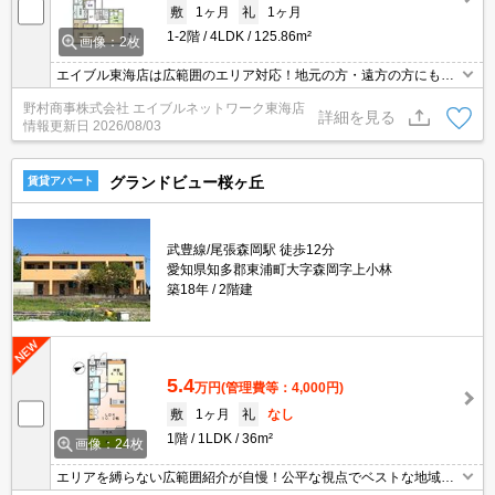
敷
1ヶ月
礼
1ヶ月
1-2階
4LDK
125.86m²
画像：2枚
エイブル東海店は広範囲のエリア対応！地元の方・遠方の方にも公
平な視点で提案♪見るだけ・オンライン可！
野村商事株式会社 エイブルネットワーク東海店
詳細を見る
情報更新日
2026/08/03
グランドビュー桜ヶ丘
賃貸アパート
武豊線/尾張森岡駅 徒歩12分
愛知県知多郡東浦町大字森岡字上小林
築18年
2階建
5.4
万円
(管理費等：4,000円)
敷
1ヶ月
礼
なし
1階
1LDK
36m²
画像：24枚
エリアを縛らない広範囲紹介が自慢！公平な視点でベストな地域を