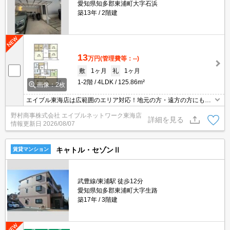
愛知県知多郡東浦町大字石浜
築13年
2階建
13
万円
(管理費等：--)
敷
1ヶ月
礼
1ヶ月
1-2階
4LDK
125.86m²
画像：2枚
エイブル東海店は広範囲のエリア対応！地元の方・遠方の方にも公
平な視点で提案♪見るだけ・オンライン可！
野村商事株式会社 エイブルネットワーク東海店
詳細を見る
情報更新日
2026/08/07
キャトル・セゾンⅡ
賃貸マンション
武豊線/東浦駅 徒歩12分
愛知県知多郡東浦町大字生路
築17年
3階建