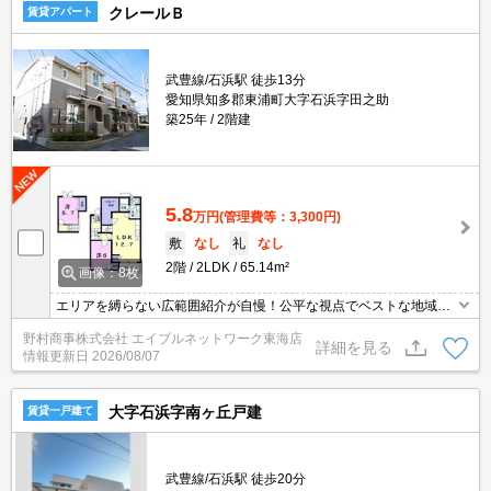
クレールＢ
賃貸アパート
武豊線/石浜駅 徒歩13分
愛知県知多郡東浦町大字石浜字田之助
築25年
2階建
5.8
万円
(管理費等：3,300円)
敷
なし
礼
なし
2階
2LDK
65.14m²
画像：8枚
エリアを縛らない広範囲紹介が自慢！公平な視点でベストな地域を
ご提案します。現地集合・オンライン対応！
野村商事株式会社 エイブルネットワーク東海店
詳細を見る
情報更新日
2026/08/07
大字石浜字南ヶ丘戸建
賃貸一戸建て
武豊線/石浜駅 徒歩20分