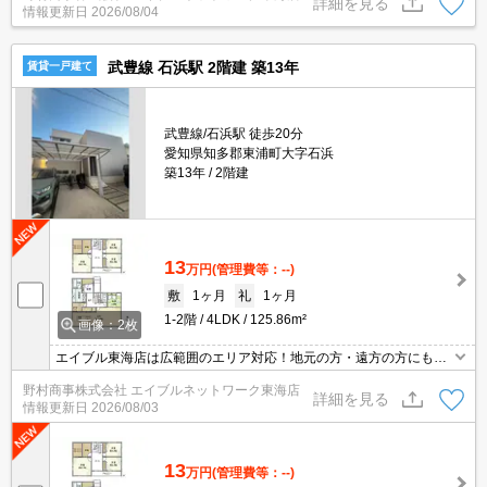
詳細を見る
情報更新日
2026/08/04
武豊線 石浜駅 2階建 築13年
賃貸一戸建て
武豊線/石浜駅 徒歩20分
愛知県知多郡東浦町大字石浜
築13年
2階建
13
万円
(管理費等：--)
敷
1ヶ月
礼
1ヶ月
1-2階
4LDK
125.86m²
画像：2枚
エイブル東海店は広範囲のエリア対応！地元の方・遠方の方にも公
平な視点で提案♪見るだけ・オンライン可！
野村商事株式会社 エイブルネットワーク東海店
詳細を見る
情報更新日
2026/08/03
13
万円
(管理費等：--)