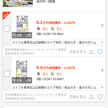
築29年
3階建
6.1
万円
(管理費等：3,100円)
敷
なし
礼
なし
3階
2LDK
53.06m²
画像：14枚
エイブル東海店は広範囲のエリア対応！地元の方・遠方の方にも公
平な視点で提案♪見るだけ・オンライン可！
野村商事株式会社 エイブルネットワーク東海店
詳細を見る
情報更新日
2026/08/07
6.4
万円
(管理費等：3,100円)
敷
なし
礼
なし
2階
2LDK
53.06m²
画像：14枚
エイブル東海店は広範囲のエリア対応！地元の方・遠方の方にも公
平な視点で提案♪見るだけ・オンライン可！
野村商事株式会社 エイブルネットワーク東海店
詳細を見る
情報更新日
2026/08/02