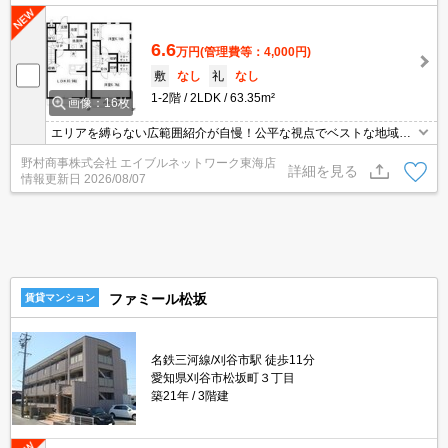
6.6
万円
(管理費等：4,000円)
敷
なし
礼
なし
1-2階
2LDK
63.35m²
画像：16枚
エリアを縛らない広範囲紹介が自慢！公平な視点でベストな地域を
ご提案します。現地集合・オンライン対応！
野村商事株式会社 エイブルネットワーク東海店
詳細を見る
情報更新日
2026/08/07
ファミール松坂
賃貸マンション
名鉄三河線/刈谷市駅 徒歩11分
愛知県刈谷市松坂町３丁目
築21年
3階建