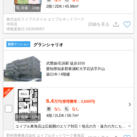
2階
2DK
45.98m²
画像：19枚
株式会社ライフスタイル エイブルネットワーク
詳細を見る
半田店
情報更新日
2026/08/07
グランシャリオ
賃貸マンション
武豊線/石浜駅 徒歩10分
愛知県知多郡東浦町大字石浜字片山
築21年
4階建
6.4
万円
(管理費等：3,500円)
敷
なし
礼
なし
4階
2LDK
56.7m²
画像：12枚
エイブル東海店は広範囲のエリア対応！地元の方・遠方の方にも公
平な視点で提案♪見るだけ・オンライン可！
野村商事株式会社 エイブルネットワーク東海店