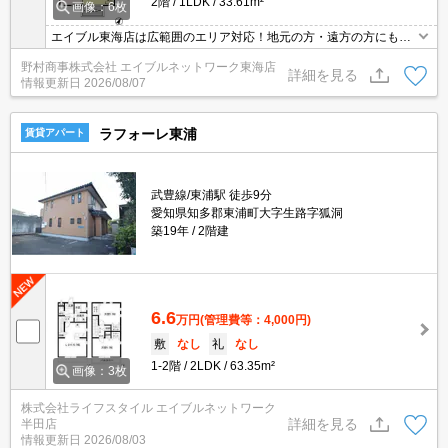
2階
1LDK
33.61m²
画像：6枚
エイブル東海店は広範囲のエリア対応！地元の方・遠方の方にも公
平な視点で提案♪見るだけ・オンライン可！
野村商事株式会社 エイブルネットワーク東海店
詳細を見る
情報更新日
2026/08/07
ラフォーレ東浦
賃貸アパート
武豊線/東浦駅 徒歩9分
愛知県知多郡東浦町大字生路字狐洞
築19年
2階建
6.6
万円
(管理費等：4,000円)
敷
なし
礼
なし
1-2階
2LDK
63.35m²
画像：3枚
株式会社ライフスタイル エイブルネットワーク
詳細を見る
半田店
情報更新日
2026/08/03