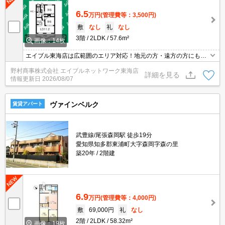
6.5
万円
(管理費等：3,500円)
敷
なし
礼
なし
3階
2LDK
57.6m²
画像：14枚
エイブル東海店は広範囲のエリア対応！地元の方・遠方の方にも公
平な視点で提案♪見るだけ・オンライン可！
野村商事株式会社 エイブルネットワーク東海店
詳細を見る
情報更新日
2026/08/07
ヴァインベルク
賃貸アパート
武豊線/尾張森岡駅 徒歩19分
愛知県知多郡東浦町大字森岡字森の里
築20年
2階建
6.9
万円
(管理費等：4,000円)
敷
69,000円
礼
なし
2階
2LDK
58.32m²
画像：19枚