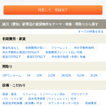
緒川（愛知）駅周辺の賃貸物件をテーマ・特集・間取りから探す
すべての特集を見る
初期費用・家賃
敷金礼金なし
初期費用が安い
フリーレント
仲介手数料無料
仲介手数料が家賃の55%以下
初期費用クレジット払い可能
家賃3万円以下
家賃5万円以下
学生割引制度（学割）対象
間取り
1R/ワンルーム
1K
1DK
1LDK
2K/2DK
2LDK
3LDK
設備・こだわり
新築・築浅
リフォーム・リノベーション済み
デザイナーズ
バス・トイレ別
温水洗浄便座（ウォシュレット）付き
食器洗浄乾燥機（食洗機）付き
カウンターキッチン付き
収納重視