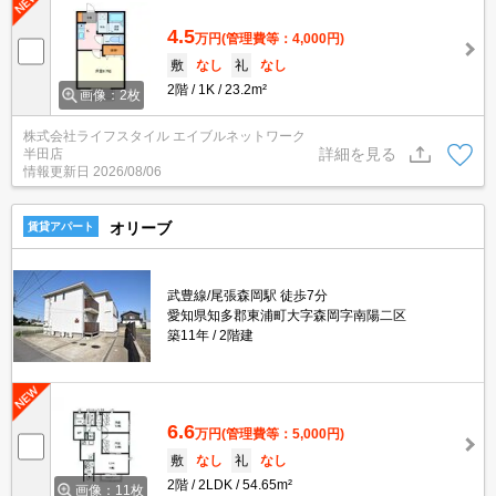
4.5
万円
(管理費等：4,000円)
敷
なし
礼
なし
2階
1K
23.2m²
画像：2枚
株式会社ライフスタイル エイブルネットワーク
詳細を見る
半田店
情報更新日
2026/08/06
オリーブ
賃貸アパート
武豊線/尾張森岡駅 徒歩7分
愛知県知多郡東浦町大字森岡字南陽二区
築11年
2階建
6.6
万円
(管理費等：5,000円)
敷
なし
礼
なし
2階
2LDK
54.65m²
画像：11枚