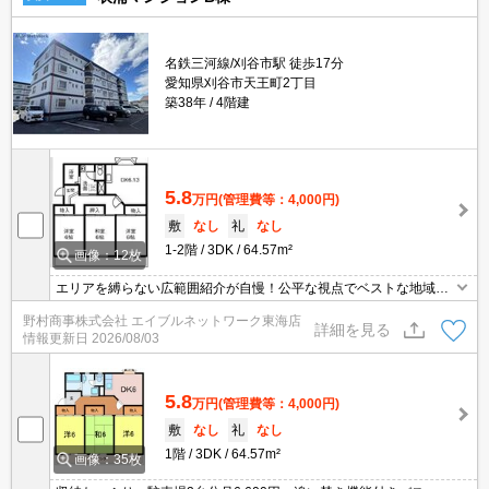
名鉄三河線/刈谷市駅 徒歩17分
愛知県刈谷市天王町2丁目
築38年
4階建
5.8
万円
(管理費等：4,000円)
敷
なし
礼
なし
1-2階
3DK
64.57m²
画像：12枚
エリアを縛らない広範囲紹介が自慢！公平な視点でベストな地域を
ご提案します。現地集合・オンライン対応！
野村商事株式会社 エイブルネットワーク東海店
詳細を見る
情報更新日
2026/08/03
5.8
万円
(管理費等：4,000円)
敷
なし
礼
なし
1階
3DK
64.57m²
画像：35枚