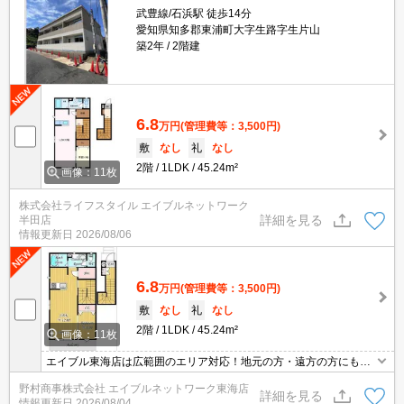
武豊線/石浜駅 徒歩14分
愛知県知多郡東浦町大字生路字生片山
築2年
2階建
6.8
万円
(管理費等：3,500円)
敷
なし
礼
なし
2階
1LDK
45.24m²
画像：11枚
株式会社ライフスタイル エイブルネットワーク
詳細を見る
半田店
情報更新日
2026/08/06
6.8
万円
(管理費等：3,500円)
敷
なし
礼
なし
2階
1LDK
45.24m²
画像：11枚
エイブル東海店は広範囲のエリア対応！地元の方・遠方の方にも公
平な視点で提案♪見るだけ・オンライン可！
野村商事株式会社 エイブルネットワーク東海店
詳細を見る
情報更新日
2026/08/04