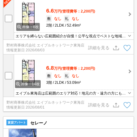
6.6
万円
(管理費等：2,200円)
敷
なし
礼
なし
2階
2LDK
52.49m²
画像：8枚
エリアを縛らない広範囲紹介が自慢！公平な視点でベストな地域を
ご提案します。現地集合・オンライン対応！
野村商事株式会社 エイブルネットワーク東海店
詳細を見る
情報更新日
2026/08/03
6.8
万円
(管理費等：2,200円)
敷
なし
礼
なし
3階
2LDK
53.09m²
画像：14枚
エイブル東海店は広範囲のエリア対応！地元の方・遠方の方にも公
平な視点で提案♪見るだけ・オンライン可！
野村商事株式会社 エイブルネットワーク東海店
詳細を見る
情報更新日
2026/08/01
セレーノ
賃貸アパート