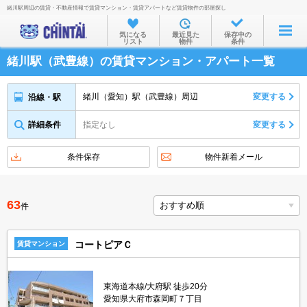
緒川駅周辺の賃貸・不動産情報で賃貸マンション・賃貸アパートなど賃貸物件の部屋探し
お部屋を探す
気になる
最近見た
保存中の
リスト
物件
条件
沿線・駅から
緒川駅（武豊線）の賃貸マンション・アパート一覧
住所から
家賃相場から
緒川（愛知）駅（武豊線）周辺
変更する
沿線・駅
通勤通学時間から
詳細条件
指定なし
変更する
物件特集から
条件保存
物件新着メール
不動産会社から
TOP
63
件
コートピアＣ
賃貸マンション
東海道本線/大府駅 徒歩20分
愛知県大府市森岡町７丁目