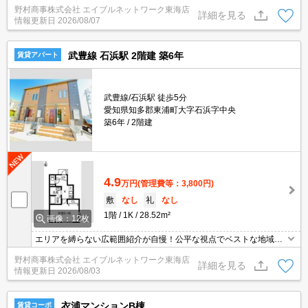
ご提案します。現地集合・オンライン対応！
野村商事株式会社 エイブルネットワーク東海店
詳細を見る
情報更新日
2026/08/07
武豊線 石浜駅 2階建 築6年
賃貸アパート
武豊線/石浜駅 徒歩5分
愛知県知多郡東浦町大字石浜字中央
築6年
2階建
4.9
万円
(管理費等：3,800円)
敷
なし
礼
なし
1階
1K
28.52m²
画像：12枚
エリアを縛らない広範囲紹介が自慢！公平な視点でベストな地域を
ご提案します。現地集合・オンライン対応！
野村商事株式会社 エイブルネットワーク東海店
詳細を見る
情報更新日
2026/08/03
衣浦マンションB棟
賃貸コーポ