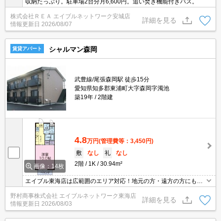
収納たっぷり。駐車場2台分月6,600円。追い焚き機能付きバス。
株式会社ＲＥＡ エイブルネットワーク安城店
詳細を見る
情報更新日
2026/08/07
シャルマン森岡
賃貸アパート
武豊線/尾張森岡駅 徒歩15分
愛知県知多郡東浦町大字森岡字濁池
築19年
2階建
4.8
万円
(管理費等：3,450円)
敷
なし
礼
なし
2階
1K
30.94m²
画像：14枚
エイブル東海店は広範囲のエリア対応！地元の方・遠方の方にも公
平な視点で提案♪見るだけ・オンライン可！
野村商事株式会社 エイブルネットワーク東海店
詳細を見る
情報更新日
2026/08/03