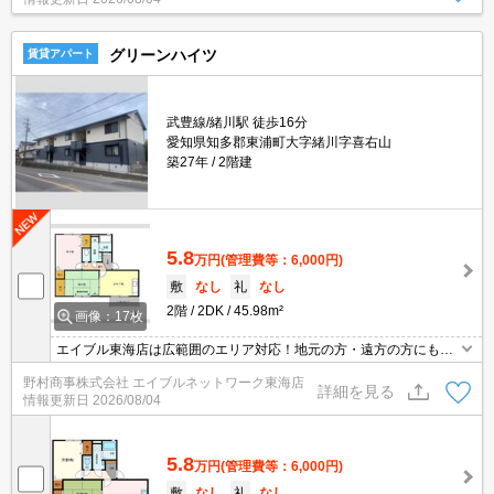
グリーンハイツ
賃貸アパート
武豊線/緒川駅 徒歩16分
愛知県知多郡東浦町大字緒川字喜右山
築27年
2階建
5.8
万円
(管理費等：6,000円)
敷
なし
礼
なし
2階
2DK
45.98m²
画像：17枚
エイブル東海店は広範囲のエリア対応！地元の方・遠方の方にも公
平な視点で提案♪見るだけ・オンライン可！
野村商事株式会社 エイブルネットワーク東海店
詳細を見る
情報更新日
2026/08/04
5.8
万円
(管理費等：6,000円)
敷
なし
礼
なし