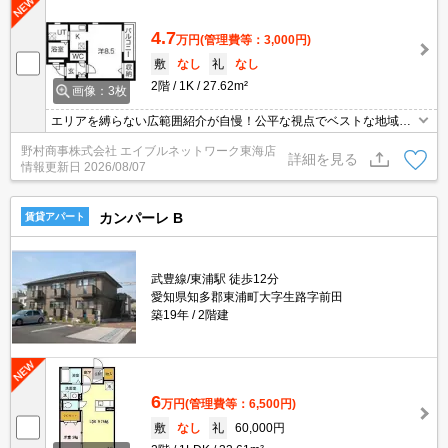
4.7
万円
(管理費等：3,000円)
敷
なし
礼
なし
2階
1K
27.62m²
画像：3枚
エリアを縛らない広範囲紹介が自慢！公平な視点でベストな地域を
ご提案します。現地集合・オンライン対応！
野村商事株式会社 エイブルネットワーク東海店
詳細を見る
情報更新日
2026/08/07
カンパーレ B
賃貸アパート
武豊線/東浦駅 徒歩12分
愛知県知多郡東浦町大字生路字前田
築19年
2階建
6
万円
(管理費等：6,500円)
敷
なし
礼
60,000円