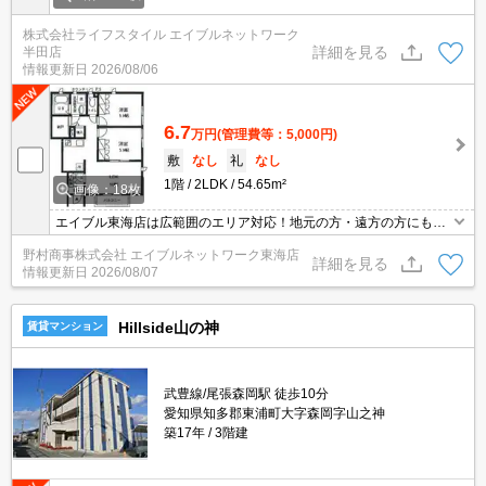
株式会社ライフスタイル エイブルネットワーク
詳細を見る
半田店
情報更新日
2026/08/06
6.7
万円
(管理費等：5,000円)
敷
なし
礼
なし
1階
2LDK
54.65m²
画像：18枚
エイブル東海店は広範囲のエリア対応！地元の方・遠方の方にも公
平な視点で提案♪見るだけ・オンライン可！
野村商事株式会社 エイブルネットワーク東海店
詳細を見る
情報更新日
2026/08/07
Hillside山の神
賃貸マンション
武豊線/尾張森岡駅 徒歩10分
愛知県知多郡東浦町大字森岡字山之神
築17年
3階建