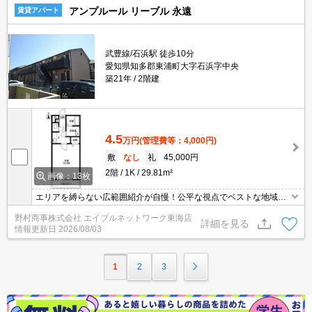
アンプルール リーブル 永遠
賃貸アパート
武豊線/石浜駅 徒歩10分
愛知県知多郡東浦町大字石浜字中央
築21年
2階建
4.5
万円
(管理費等：4,000円)
敷
なし
礼
45,000円
2階
1K
29.81m²
画像：13枚
エリアを縛らない広範囲紹介が自慢！公平な視点でベストな地域を
ご提案します。現地集合・オンライン対応！
野村商事株式会社 エイブルネットワーク東海店
詳細を見る
情報更新日
2026/08/03
1
2
3