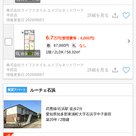
株式会社ライフスタイル エイブルネットワーク
詳細を見る
半田店
情報更新日
2026/08/07
6.7
万円
(管理費等：4,000円)
敷
67,000円
礼
なし
1階
2LDK
58.32m²
画像：22枚
株式会社ライフスタイル エイブルネットワーク
詳細を見る
半田店
情報更新日
2026/08/07
ルーチェ石浜
賃貸アパート
武豊線/石浜駅 徒歩2分
愛知県知多郡東浦町大字石浜字中子新田
築20年
2階建