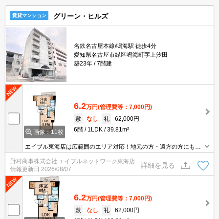
グリーン・ヒルズ
賃貸マンション
名鉄名古屋本線/鳴海駅 徒歩4分
愛知県名古屋市緑区鳴海町字上汐田
築23年
7階建
6.2
万円
(管理費等：7,000円)
敷
なし
礼
62,000円
6階
1LDK
39.81m²
画像：11枚
エイブル東海店は広範囲のエリア対応！地元の方・遠方の方にも公
平な視点で提案♪見るだけ・オンライン可！
野村商事株式会社 エイブルネットワーク東海店
詳細を見る
情報更新日
2026/08/07
6.2
万円
(管理費等：7,000円)
敷
なし
礼
62,000円