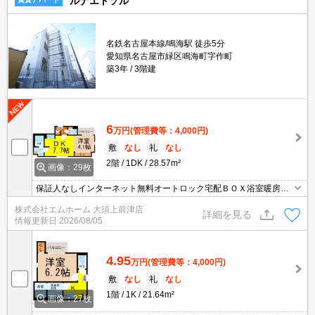
ルナエトソル
名鉄名古屋本線/鳴海駅 徒歩5分
愛知県名古屋市緑区鳴海町字作町
築3年
3階建
6
万円
(管理費等：4,000円)
敷
なし
礼
なし
2階
1DK
28.57m²
画像：29枚
保証人なしインターネット無料オートロック宅配ＢＯＸ浴室暖房乾
燥機システムキッチン
株式会社エムホーム 大須上前津店
詳細を見る
情報更新日
2026/08/05
4.95
万円
(管理費等：4,000円)
敷
なし
礼
なし
1階
1K
21.64m²
画像：27枚