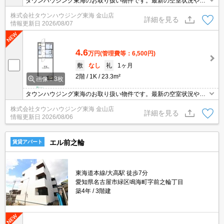
タウンハウジング東海のお取り扱い物件です。最新の空室状況やの
詳細などお気軽にお問い合わせ下さい。
株式会社タウンハウジング東海 金山店
詳細を見る
情報更新日
2026/08/07
4.6
万円
(管理費等：6,500円)
敷
なし
礼
1ヶ月
2階
1K
23.3m²
画像：3枚
タウンハウジング東海のお取り扱い物件です。最新の空室状況やの
詳細などお気軽にお問い合わせ下さい。
株式会社タウンハウジング東海 金山店
詳細を見る
情報更新日
2026/08/06
エル前之輪
賃貸アパート
東海道本線/大高駅 徒歩7分
愛知県名古屋市緑区鳴海町字前之輪丁目
築4年
3階建