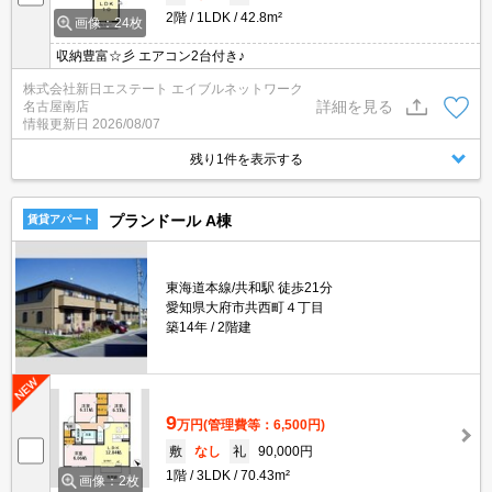
2階
1LDK
42.8m²
画像：24枚
収納豊富☆彡 エアコン2台付き♪
株式会社新日エステート エイブルネットワーク
詳細を見る
名古屋南店
情報更新日
2026/08/07
残り1件を表示する
プランドール A棟
賃貸アパート
東海道本線/共和駅 徒歩21分
愛知県大府市共西町４丁目
築14年
2階建
9
万円
(管理費等：6,500円)
敷
なし
礼
90,000円
1階
3LDK
70.43m²
画像：2枚