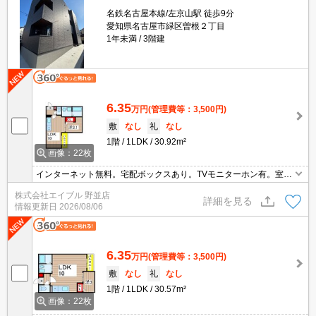
名鉄名古屋本線/左京山駅 徒歩9分
愛知県名古屋市緑区曽根２丁目
1年未満
3階建
6.35
万円
(管理費等：3,500円)
敷
なし
礼
なし
1階
1LDK
30.92m²
画像：22枚
インターネット無料。宅配ボックスあり。TVモニターホン有。室内
物干しあり。独立洗面台付き。システムキッチン。温水洗浄便座付
株式会社エイブル 野並店
き。浴室乾燥機付。郵便局へ400m。ドラッグストアへ600m。
詳細を見る
情報更新日
2026/08/06
6.35
万円
(管理費等：3,500円)
敷
なし
礼
なし
1階
1LDK
30.57m²
画像：22枚