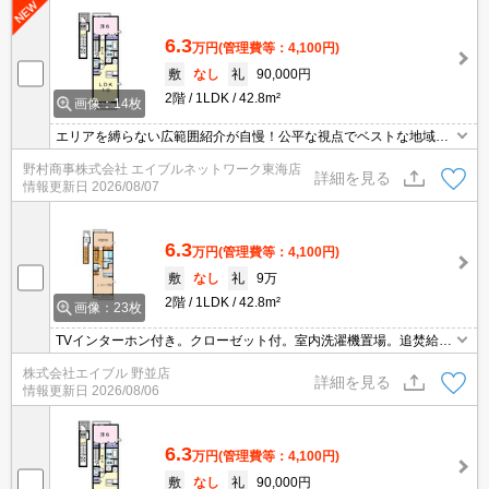
6.3
万円
(管理費等：4,100円)
敷
なし
礼
90,000円
2階
1LDK
42.8m²
画像：14枚
エリアを縛らない広範囲紹介が自慢！公平な視点でベストな地域を
ご提案します。現地集合・オンライン対応！
野村商事株式会社 エイブルネットワーク東海店
詳細を見る
情報更新日
2026/08/07
6.3
万円
(管理費等：4,100円)
敷
なし
礼
9万
2階
1LDK
42.8m²
画像：23枚
TVインターホン付き。クローゼット付。室内洗濯機置場。追焚給
湯。経済的な都市ガス使用。エアコン2基付き。最上階角部屋。
株式会社エイブル 野並店
詳細を見る
情報更新日
2026/08/06
6.3
万円
(管理費等：4,100円)
敷
なし
礼
90,000円