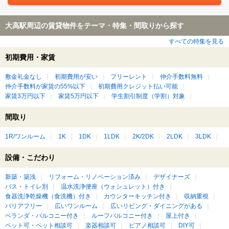
大高駅周辺の賃貸物件をテーマ・特集・間取りから探す
すべての特集を見る
初期費用・家賃
敷金礼金なし
初期費用が安い
フリーレント
仲介手数料無料
仲介手数料が家賃の55%以下
初期費用クレジット払い可能
家賃3万円以下
家賃5万円以下
学生割引制度（学割）対象
間取り
1R/ワンルーム
1K
1DK
1LDK
2K/2DK
2LDK
3LDK
設備・こだわり
新築・築浅
リフォーム・リノベーション済み
デザイナーズ
バス・トイレ別
温水洗浄便座（ウォシュレット）付き
食器洗浄乾燥機（食洗機）付き
カウンターキッチン付き
収納重視
バリアフリー
広いワンルーム
広いリビング・ダイニングがある
ベランダ・バルコニー付き
ルーフバルコニー付き
屋上付き
ペット可・ペット相談可
楽器相談可
ピアノ相談可
DIY可