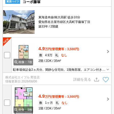
コーポ藤塚
賃貸ハイツ
東海道本線/南大高駅 徒歩10分
愛知県名古屋市緑区大高町字藤塚丁目
築33年
2階建
4.9
万円
(管理費等：3,500円)
敷
4.9万
礼
なし
2階
2DK
35m²
画像：7枚
駐車場保証金2ヵ月分。閑静な住宅街。1階角部屋。エアコン付き。
2口ガスコンロ付。
株式会社エイブル 野並店
詳細を見る
情報更新日
2026/08/06
4.9
万円
(管理費等：3,500円)
敷
1ヶ月
礼
なし
1階
2DK
35m²
画像：9枚