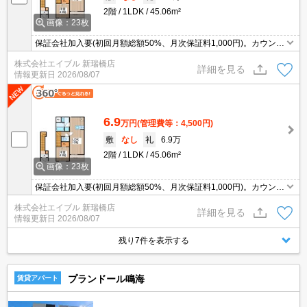
2階
1LDK
45.06m²
画像：23枚
保証会社加入要(初回月額総額50%、月次保証料1,000円)。カウンタ
ー式システムキッチン。浴室乾燥機付。追い焚き機能付きバス。洗
株式会社エイブル 新瑞橋店
面化粧台付き。宅配ボックスあり。インターネット無料。
詳細を見る
情報更新日
2026/08/07
6.9
万円
(管理費等：4,500円)
敷
なし
礼
6.9万
2階
1LDK
45.06m²
画像：23枚
保証会社加入要(初回月額総額50%、月次保証料1,000円)。カウンタ
ー式システムキッチン。浴室乾燥機付。追い焚き機能付きバス。洗
株式会社エイブル 新瑞橋店
面化粧台付き。宅配ボックスあり。インターネット無料。
詳細を見る
情報更新日
2026/08/07
残り7件を表示する
プランドール鳴海
賃貸アパート