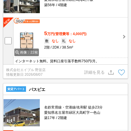
築56年
4階建
5
万円
(管理費等：4,000円)
敷
なし
礼
なし
2階
2DK
38.5m²
画像：22枚
インターネット無料。賃料口座引落手数料750円/月。
株式会社エイブル 野並店
詳細を見る
情報更新日
2026/08/07
パスピエ
賃貸アパート
名鉄常滑線・空港線/名和駅 徒歩23分
愛知県名古屋市緑区大高町字一色山
築17年
2階建