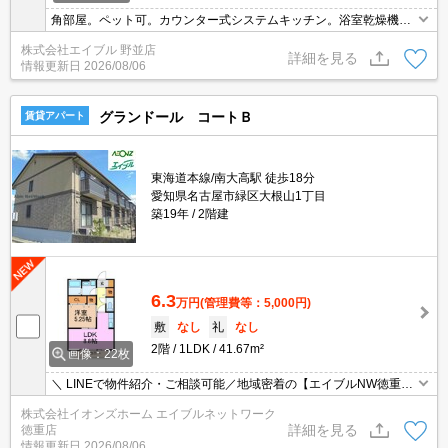
角部屋。ペット可。カウンター式システムキッチン。浴室乾燥機、
室内物干し付きで雨の日も安心です。追い焚き機能付きバス。洗面
株式会社エイブル 野並店
化粧台付き。ウォークインクローゼット付き。インターネット無
詳細を見る
情報更新日
2026/08/06
料。
グランドール コートＢ
賃貸アパート
東海道本線/南大高駅 徒歩18分
愛知県名古屋市緑区大根山1丁目
築19年
2階建
6.3
万円
(管理費等：5,000円)
敷
なし
礼
なし
2階
1LDK
41.67m²
画像：22枚
＼ LINEで物件紹介・ご相談可能／地域密着の【エイブルNW徳重
店】です♪地元出身スタッフが周辺環境まで丁寧にご案内！【当日予
株式会社イオンズホーム エイブルネットワーク
約可能】
詳細を見る
徳重店
情報更新日
2026/08/06