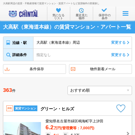
大高駅周辺の賃貸・不動産情報で賃貸マンション・賃貸アパートなど賃貸物件の部屋探し
お部屋を探す
気になる
最近見た
保存中の
リスト
物件
条件
沿線・駅から
大高駅（東海道本線）の賃貸マンション・アパート一覧
住所から
家賃相場から
大高駅（東海道本線）周辺
変更する
沿線・駅
通勤通学時間から
詳細条件
指定なし
変更する
物件特集から
条件保存
物件新着メール
不動産会社から
TOP
363
件
グリーン・ヒルズ
PR
賃貸マンション
愛知県名古屋市緑区鳴海町字上汐田
6.2
万円
(管理費等：7,000円)