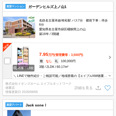
ガーデンヒルズ上ノ山1
賃貸マンション
名鉄名古屋本線/有松駅 バス7分 郷前下車：停歩
6分
愛知県名古屋市緑区桶狭間上の山
築16年
3階建
7.95
万円
(管理費等：3,500円)
敷
なし
礼
100,000円
3階
2LDK
60.17m²
画像：19枚
＼ LINEで物件紹介・ご相談可能／地域密着の【エイブルNW徳重
店】です♪地元出身スタッフが周辺環境まで丁寧にご案内！【当日予
株式会社イオンズホーム エイブルネットワーク
約可能】
詳細を見る
徳重店
情報更新日
2026/08/06
Jack soneⅠ
賃貸アパート