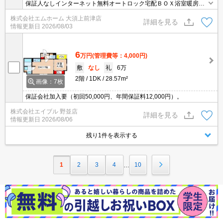
保証人なしインターネット無料オートロック宅配ＢＯＸ浴室暖房乾
燥機システムキッチン
株式会社エムホーム 大須上前津店
詳細を見る
情報更新日
2026/08/03
6
万円
(管理費等：4,000円)
敷
なし
礼
6万
2階
1DK
28.57m²
画像：7枚
保証会社加入要（初回50,000円、年間保証料12,000円）。
株式会社エイブル 野並店
詳細を見る
情報更新日
2026/08/06
残り1件を表示する
1
2
3
4
10
…