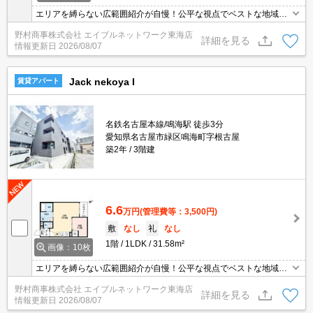
エリアを縛らない広範囲紹介が自慢！公平な視点でベストな地域を
ご提案します。現地集合・オンライン対応！
野村商事株式会社 エイブルネットワーク東海店
詳細を見る
情報更新日
2026/08/07
Jack nekoya I
賃貸アパート
名鉄名古屋本線/鳴海駅 徒歩3分
愛知県名古屋市緑区鳴海町字根古屋
築2年
3階建
6.6
万円
(管理費等：3,500円)
敷
なし
礼
なし
1階
1LDK
31.58m²
画像：10枚
エリアを縛らない広範囲紹介が自慢！公平な視点でベストな地域を
ご提案します。現地集合・オンライン対応！
野村商事株式会社 エイブルネットワーク東海店
詳細を見る
情報更新日
2026/08/07