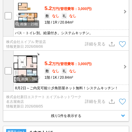
5.2
万円
(管理費等：3,000円)
敷
なし
礼
なし
1階
1R
20.84m²
画像：23枚
バス・トイレ別。給湯付き。システムキッチン。
株式会社エイブル 野並店
詳細を見る
情報更新日
2026/08/06
5.2
万円
(管理費等：3,000円)
敷
なし
礼
なし
1階
1K
20.84m²
画像：3枚
8月2日～ご内見可能☆彡角部屋ネット無料！システムキッチン！
株式会社新日エステート エイブルネットワーク
詳細を見る
名古屋南店
情報更新日
2026/08/05
残り1件を表示する
賃貸アパート