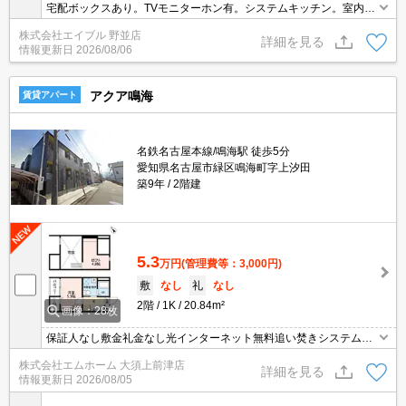
宅配ボックスあり。TVモニターホン有。システムキッチン。室内物
干しあり。独立洗面台付き。温水洗浄便座付き。浴室乾燥機付。郵
株式会社エイブル 野並店
便局へ400m。ローソンへ450m。スーパーへ700m。区役所へ1,200
詳細を見る
情報更新日
2026/08/06
m。
アクア鳴海
賃貸アパート
名鉄名古屋本線/鳴海駅 徒歩5分
愛知県名古屋市緑区鳴海町字上汐田
築9年
2階建
5.3
万円
(管理費等：3,000円)
敷
なし
礼
なし
2階
1K
20.84m²
画像：28枚
保証人なし敷金礼金なし光インターネット無料追い焚きシステムキ
ッチンガス2口
株式会社エムホーム 大須上前津店
詳細を見る
情報更新日
2026/08/05