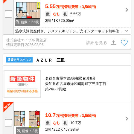
5.55
万円
(管理費等：3,500円)
敷
なし
礼
5.55万
2階
1K
25.05m²
画像：23枚
温水洗浄便座付き。システムキッチン。光インターネット無料使い
放題。浴室乾燥機付。エアコン付き。エントランスオートロック。
株式会社エイブル 野並店
宅配ボックスあり。追い焚き機能付きバス。
詳細を見る
情報更新日
2026/08/06
ＡＺＵＲ 三皿
賃貸テラスハウス
名鉄名古屋本線/鳴海駅 徒歩8分
愛知県名古屋市緑区鳴海町字三皿丁目
築2年
2階建
10.7
万円
(管理費等：3,500円)
敷
なし
礼
10.7万
1階
2LDK
57.98m²
画像：2枚