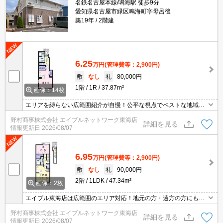
名鉄名古屋本線/鳴海駅 徒歩9分
愛知県名古屋市緑区鳴海町字母呂後
築19年
2階建
6.25
万円
(管理費等：2,900円)
敷
なし
礼
80,000円
1階
1R
37.87m²
画像：14枚
エリアを縛らない広範囲紹介が自慢！公平な視点でベストな地域を
ご提案します。現地集合・オンライン対応！
野村商事株式会社 エイブルネットワーク東海店
詳細を見る
情報更新日
2026/08/07
6.95
万円
(管理費等：2,900円)
敷
なし
礼
90,000円
2階
1LDK
47.34m²
画像：2枚
エイブル東海店は広範囲のエリア対応！地元の方・遠方の方にも公
平な視点で提案♪見るだけ・オンライン可！
野村商事株式会社 エイブルネットワーク東海店
詳細を見る
情報更新日
2026/08/07