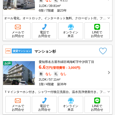
敷
なし
礼
6.2万
1LDK
39.81m²
6階
7階建 築23年
オール電化。オートロック。インターネット無料。クローゼット付。ファ
ミリーマートへ165m。ドラッグストアへ580m。
メールで
電話で
オンライン
LINEで
お問合せ
お問合せ
来店
お問合せ
マンション杉
PR
賃貸マンション
愛知県名古屋市緑区鳴海町字中汐田丁目
6.6
万円
(管理費等：3,000円)
敷
なし
礼
なし
2LDK
57.11m²
1階
4階建 築36年
ＴＶインターホン付き。シャワー付独立洗面台。温水洗浄便座付き。ファ
ミリーマートへ210m。ドラッグストアへ450m。スーパーへ900m。郵便
局へ2,000m。引越指定業者あり。
メールで
電話で
オンライン
LINEで
お問合せ
お問合せ
来店
お問合せ