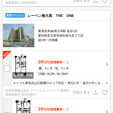
詳細を見る
情報更新日
2026/08/03
レーベン南大高 THE ONE
賃貸マンション
東海道本線/南大高駅 徒歩2分
愛知県名古屋市緑区南大高２丁目
築1年
15階建
29
万円
(管理費等：--)
敷
2ヶ月
礼
2ヶ月
15階
3LDK
82.28m²
画像：16枚
エイブル東海店は広範囲のエリア対応！地元の方・遠方の方にも公
平な視点で提案♪見るだけ・オンライン可！
野村商事株式会社 エイブルネットワーク東海店
詳細を見る
情報更新日
2026/08/07
29
万円
(管理費等：--)