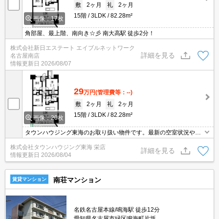
敷
2ヶ月
礼
2ヶ月
15階
3LDK
82.28m²
画像：17枚
角部屋、最上階、南向き☆彡 南大高駅 徒歩2分！
株式会社新日エステート エイブルネットワーク
詳細を見る
名古屋南店
情報更新日
2026/08/07
29
万円
(管理費等：--)
敷
2ヶ月
礼
2ヶ月
15階
3LDK
82.28m²
画像：20枚
タウンハウジング東海のお取り扱い物件です。最新の空室状況やの
詳細などお気軽にお問い合わせ下さい。
株式会社タウンハウジング東海 栄店
詳細を見る
情報更新日
2026/08/04
南荘マンション
賃貸マンション
名鉄名古屋本線/鳴海駅 徒歩12分
愛知県名古屋市緑区鳴海町片坂