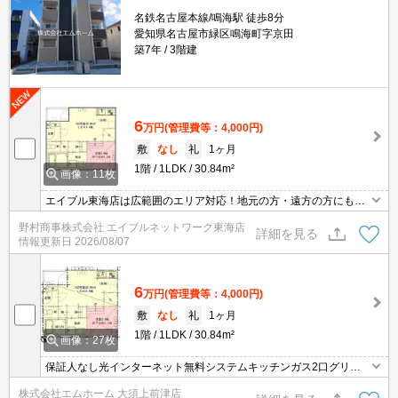
名鉄名古屋本線/鳴海駅 徒歩8分
愛知県名古屋市緑区鳴海町字京田
築7年
3階建
6
万円
(管理費等：4,000円)
敷
なし
礼
1ヶ月
1階
1LDK
30.84m²
画像：11枚
エイブル東海店は広範囲のエリア対応！地元の方・遠方の方にも公
平な視点で提案♪見るだけ・オンライン可！
野村商事株式会社 エイブルネットワーク東海店
詳細を見る
情報更新日
2026/08/07
6
万円
(管理費等：4,000円)
敷
なし
礼
1ヶ月
1階
1LDK
30.84m²
画像：27枚
保証人なし光インターネット無料システムキッチンガス2口グリル
浴室暖房乾燥機
株式会社エムホーム 大須上前津店