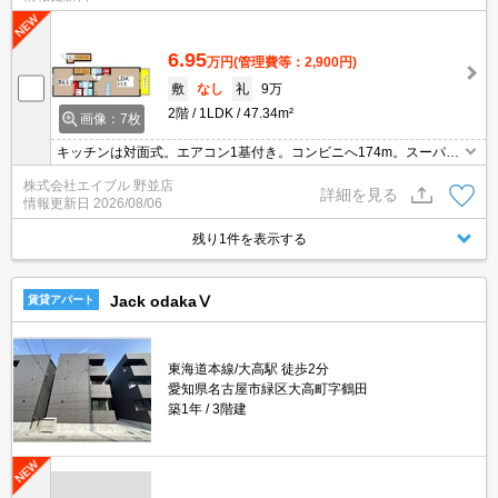
6.95
万円
(管理費等：2,900円)
敷
なし
礼
9万
2階
1LDK
47.34m²
画像：7枚
キッチンは対面式。エアコン1基付き。コンビニへ174m。スーパー
へ290m。ドラッグストアへ1,300m。ショッピングセンターへ1,61
株式会社エイブル 野並店
0m。
詳細を見る
情報更新日
2026/08/06
残り1件を表示する
Jack odakaⅤ
賃貸アパート
東海道本線/大高駅 徒歩2分
愛知県名古屋市緑区大高町字鶴田
築1年
3階建