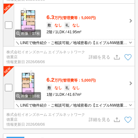
6.3
万円
(管理費等：5,000円)
敷
なし
礼
なし
2階
1LDK
41.95m²
画像：17枚
＼ LINEで物件紹介・ご相談可能／地域密着の【エイブルNW徳重
店】です♪地元出身スタッフが周辺環境まで丁寧にご案内！【当日予
株式会社イオンズホーム エイブルネットワーク
約可能】
詳細を見る
徳重店
情報更新日
2026/08/06
6.2
万円
(管理費等：5,000円)
敷
なし
礼
なし
1階
1LDK
41.67m²
画像：18枚
＼ LINEで物件紹介・ご相談可能／地域密着の【エイブルNW徳重
店】です♪地元出身スタッフが周辺環境まで丁寧にご案内！【当日予
株式会社イオンズホーム エイブルネットワーク
約可能】
詳細を見る
徳重店
情報更新日
2026/08/06