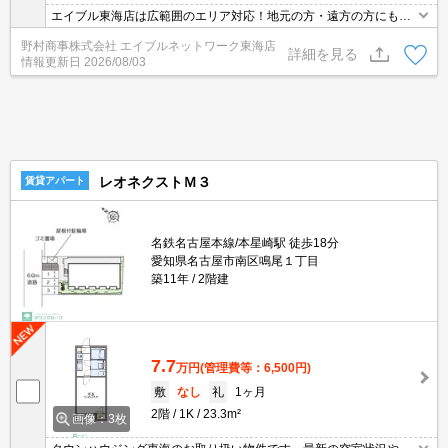
エイブル東海店は広範囲のエリア対応！地元の方・遠方の方にも公
平な視点で提案♪見るだけ・オンライン可！
野村商事株式会社 エイブルネットワーク東海店
詳細を見る
情報更新日
2026/08/03
レオネクストＭ３
賃貸アパート
名鉄名古屋本線/本星崎駅 徒歩18分
愛知県名古屋市南区鳴尾１丁目
築11年
2階建
7.7
万円
(管理費等：6,500円)
敷
なし
礼
1ヶ月
2階
1K
23.3m²
画像：3枚