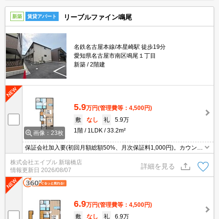
リーブルファイン鳴尾
新築
賃貸アパート
名鉄名古屋本線/本星崎駅 徒歩19分
愛知県名古屋市南区鳴尾１丁目
新築
2階建
5.9
万円
(管理費等：4,500円)
敷
なし
礼
5.9万
1階
1LDK
33.2m²
画像：23枚
保証会社加入要(初回月額総額50%、月次保証料1,000円)。カウンタ
ー式システムキッチン。角部屋。浴室乾燥機付。追い焚き機能付き
株式会社エイブル 新瑞橋店
バス。洗面化粧台付き。宅配ボックスあり。インターネット無料。
詳細を見る
情報更新日
2026/08/07
6.9
万円
(管理費等：4,500円)
敷
なし
礼
6.9万