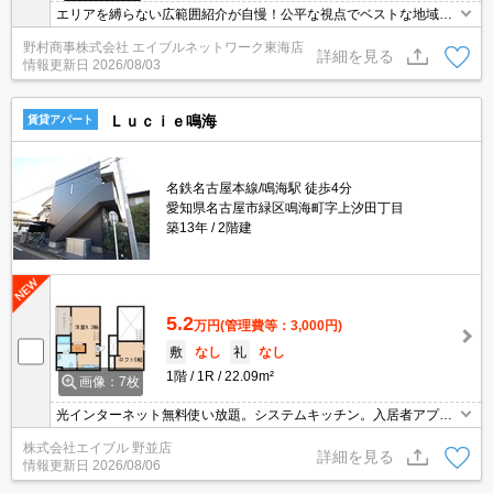
エリアを縛らない広範囲紹介が自慢！公平な視点でベストな地域を
ご提案します。現地集合・オンライン対応！
野村商事株式会社 エイブルネットワーク東海店
詳細を見る
情報更新日
2026/08/03
Ｌｕｃｉｅ鳴海
賃貸アパート
名鉄名古屋本線/鳴海駅 徒歩4分
愛知県名古屋市緑区鳴海町字上汐田丁目
築13年
2階建
5.2
万円
(管理費等：3,000円)
敷
なし
礼
なし
1階
1R
22.09m²
画像：7枚
光インターネット無料使い放題。システムキッチン。入居者アプリ
設定費22,000円。角部屋。ロフト5帖付きで、お部屋を広く使えま
株式会社エイブル 野並店
す。
詳細を見る
情報更新日
2026/08/06