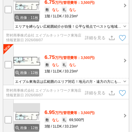
6.75
万円
(管理費等：3,500円)
敷
なし
礼
なし
1階
1LDK
33.23m²
画像：11枚
エリアを縛らない広範囲紹介が自慢！公平な視点でベストな地域を
ご提案します。現地集合・オンライン対応！
野村商事株式会社 エイブルネットワーク東海店
詳細を見る
情報更新日
2026/08/07
6.75
万円
(管理費等：3,500円)
敷
なし
礼
なし
1階
1LDK
33.23m²
画像：12枚
エイブル東海店は広範囲のエリア対応！地元の方・遠方の方にも公
平な視点で提案♪見るだけ・オンライン可！
野村商事株式会社 エイブルネットワーク東海店
詳細を見る
情報更新日
2026/08/07
6.95
万円
(管理費等：3,500円)
敷
なし
礼
69,500円
3階
1LDK
33.23m²
画像：12枚