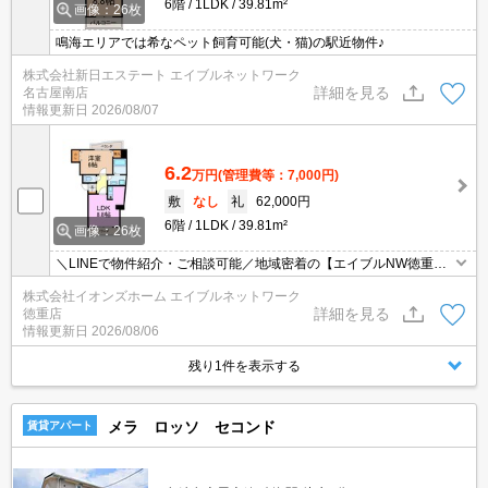
6階
1LDK
39.81m²
画像：26枚
鳴海エリアでは希なペット飼育可能(犬・猫)の駅近物件♪
株式会社新日エステート エイブルネットワーク
詳細を見る
名古屋南店
情報更新日
2026/08/07
6.2
万円
(管理費等：7,000円)
敷
なし
礼
62,000円
6階
1LDK
39.81m²
画像：26枚
＼LINEで物件紹介・ご相談可能／地域密着の【エイブルNW徳重
店】です♪地元出身スタッフが周辺環境まで丁寧にご案内！【当日予
株式会社イオンズホーム エイブルネットワーク
約可能】
詳細を見る
徳重店
情報更新日
2026/08/06
残り1件を表示する
メラ ロッソ セコンド
賃貸アパート