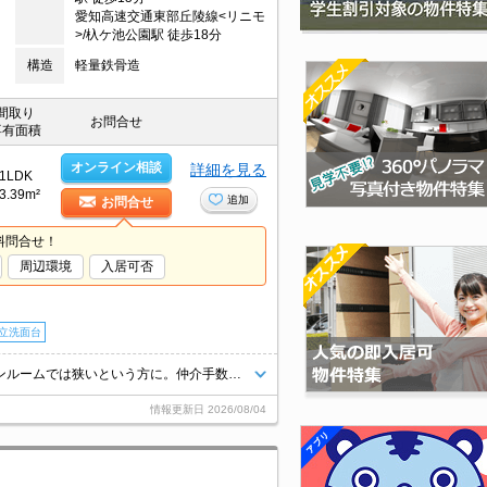
愛知高速交通東部丘陵線<リニモ
>/杁ケ池公園駅 徒歩18分
構造
軽量鉄骨造
間取り
お問合せ
専有面積
オンライン相談
詳細を見る
1LDK
3.39m²
追加
お問合せ
料問合せ！
周辺環境
入居可否
立洗面台
保証会社加入要800円/月。賃料口座引落手数料99円/月。人気の1LDK。ワンルームでは狭いという方に。仲介手数料家賃の55%。人気のエリアです。
情報更新日
2026/08/04