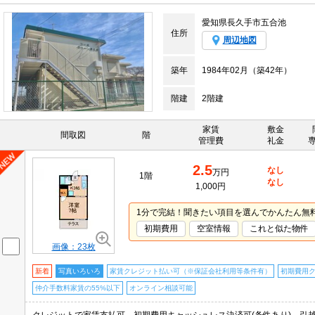
愛知県長久手市五合池
住所
周辺地図
築年
1984年02月（築42年）
階建
2階建
家賃
敷金
間取図
階
管理費
礼金
2.5
なし
万円
1階
なし
1,000円
1分で完結！聞きたい項目を選んでかんたん無
初期費用
空室情報
これと似た物件
画像：23枚
新着
写真いろいろ
家賃クレジット払い可（※保証会社利用等条件有）
初期費用
仲介手数料家賃の55%以下
オンライン相談可能