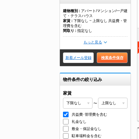
建物種別
アパート/マンション/一戸建
て・テラスハウス
家賃
下限なし ~ 上限なし 共益費・管
理費を含む
間取り
指定なし
もっと見る
新着メール登録
検索条件保存
物件条件の絞り込み
家賃
〜
共益費･管理費を含む
礼金なし
敷金・保証金なし
駐車場料金を含む