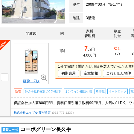
築年
2009年03月（築17年）
階建
3階建
家賃
敷金
間取図
階
管理費
礼金
7
なし
万円
1階
7万
3
4,000円
1分で完結！聞きたい項目を選んでかんたん無
初期費用
空室情報
これと似た物件
画像：7枚
新着
仲介手数料家賃の55%以下
オンライン相談可能
角部屋
オートロック
独
株式会社エイブル 藤が丘店
(052-775-1237)
コーポグリーン長久手
賃貸コーポ