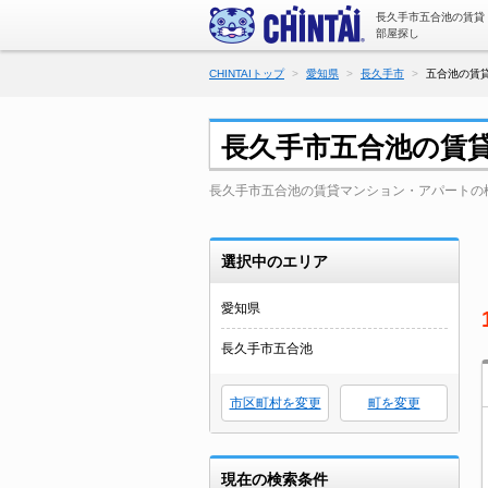
長久手市五合池の賃貸
部屋探し
CHINTAIトップ
愛知県
長久手市
五合池の賃
長久手市五合池の賃
長久手市五合池の賃貸マンション・アパートの
選択中のエリア
愛知県
長久手市五合池
市区町村を変更
町を変更
現在の検索条件