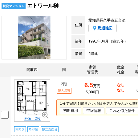
エトワール榊
賃貸マンション
愛知県長久手市五合池
住所
周辺地図
築年
1991年04月（築35年）
階建
4階建
家賃
敷金
間取図
階
管理費
礼金
6.5
2階
なし
万円
なし
即入居可
5,000円
1分で完結！聞きたい項目を選んでかんたん無
初期費用
空室情報
これと似た物件
画像：2枚
南向き
角部屋
独立洗面台