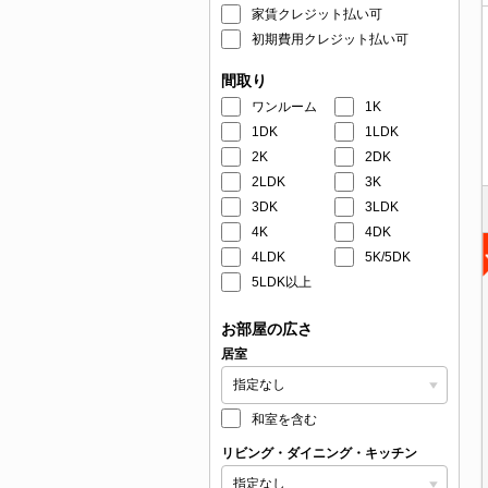
家賃クレジット払い可
初期費用クレジット払い可
間取り
ワンルーム
1K
1DK
1LDK
2K
2DK
2LDK
3K
3DK
3LDK
4K
4DK
4LDK
5K/5DK
5LDK以上
お部屋の広さ
居室
和室を含む
リビング・ダイニング・キッチン