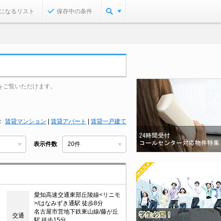
になるリスト
保存中の条件
をご覧いただけます。
賃貸マンション
|
賃貸アパート
|
賃貸一戸建て
表示件数
愛知高速交通東部丘陵線<リニモ
>/はなみずき通駅 徒歩8分
名古屋市営地下鉄東山線/藤が丘
交通
駅 徒歩15分