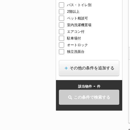
バス・トイレ別
2階以上
ペット相談可
室内洗濯機置場
エアコン付
駐車場付
オートロック
独立洗面台
その他の条件を追加する
-
該当物件
件
この条件で検索する