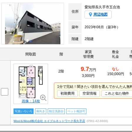
愛知県長久手市五合池
住所
周辺地図
築年
2023年08月（築3年）
階建
2階建
家賃
敷金
間取図
階
管理費
礼金
9.7
なし
万円
2階
150,000円
5
3,000円
1分で完結！聞きたい項目を選んでかんたん無
初期費用
空室情報
これと似た物件
画像：14枚
写真いろいろ
南向き
独立洗面台
ペット相談可
Wool＆Wood株式会社 エイブルネットワーク長久手店
(0561-42-6666)