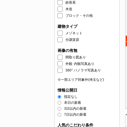
鉄骨系
木造
ブロック・その他
建物タイプ
メゾネット
分譲賃貸
画像の有無
間取り図あり
外観･内観写真あり
360° パノラマ写真あり
※一部エリア対象外(埼玉など)
情報公開日
指定なし
本日の新着
3日以内の新着
7日以内の新着
人気のこだわり条件