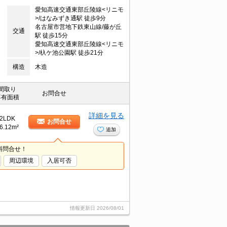
愛知高速交通東部丘陵線<リニモ
>/はなみずき通駅 徒歩9分
名古屋市営地下鉄東山線/藤が丘
交通
駅 徒歩15分
愛知高速交通東部丘陵線<リニモ
>/杁ケ池公園駅 徒歩21分
構造
木造
間取り
お問合せ
専有面積
詳細を見る
2LDK
お問合せ
6.12m²
追加
料問合せ！
周辺環境
入居可否
情報更新日
2026/08/01