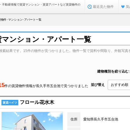
・不動産情報で賃貸マンション・賃貸アパートなど賃貸物件の
最近見た物件
気
貸物件･マンション･アパート一覧
貸マンション・アパート一覧
検索結果です。15件の物件が見つかりました。物件一覧で賃料や間取り、外観写真
建物種別を絞り込む
15
並び替え
件の賃貸物件情報が長久手市五合池で見つかりました
フロール花水木
賃貸ハイツ
住所
愛知県長久手市五合池