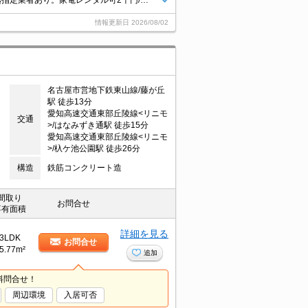
クレジットで家賃支払可。初期費用キャッシュレス決済可(条件あり)。引越指定業者あり。家電レンタル可2千円/月。防災セット16,500円。
情報更新日
2026/08/02
名古屋市営地下鉄東山線/藤が丘
駅 徒歩13分
愛知高速交通東部丘陵線<リニモ
交通
>/はなみずき通駅 徒歩15分
愛知高速交通東部丘陵線<リニモ
>/杁ケ池公園駅 徒歩26分
構造
鉄筋コンクリート造
間取り
お問合せ
専有面積
詳細を見る
3LDK
お問合せ
5.77m²
追加
料問合せ！
周辺環境
入居可否