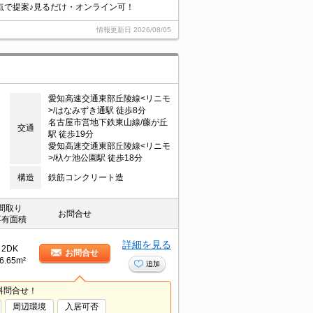
点で提案♪見るだけ・オンライン可！
情報更新日
2026/08/05
愛知高速交通東部丘陵線<リニモ
>/はなみずき通駅 徒歩8分
名古屋市営地下鉄東山線/藤が丘
交通
駅 徒歩19分
愛知高速交通東部丘陵線<リニモ
>/杁ケ池公園駅 徒歩18分
構造
鉄筋コンクリート造
間取り
お問合せ
専有面積
詳細を見る
2DK
お問合せ
6.65m²
追加
料問合せ！
周辺環境
入居可否