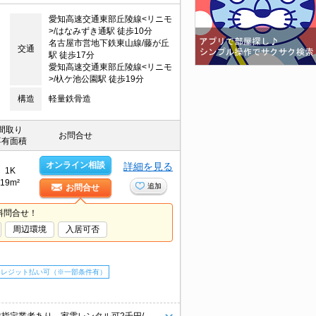
愛知高速交通東部丘陵線<リニモ
>/はなみずき通駅 徒歩10分
名古屋市営地下鉄東山線/藤が丘
交通
駅 徒歩17分
愛知高速交通東部丘陵線<リニモ
>/杁ケ池公園駅 徒歩19分
構造
軽量鉄骨造
間取り
お問合せ
専有面積
オンライン相談
詳細を見る
1K
19m²
追加
お問合せ
料問合せ！
周辺環境
入居可否
クレジット払い可（※一部条件有）