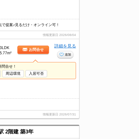
点で提案♪見るだけ・オンライン可！
情報更新日
2026/08/04
詳細を見る
3LDK
お問合せ
5.77m²
追加
料問合せ！
周辺環境
入居可否
情報更新日
2026/07/31
 2階建 築3年