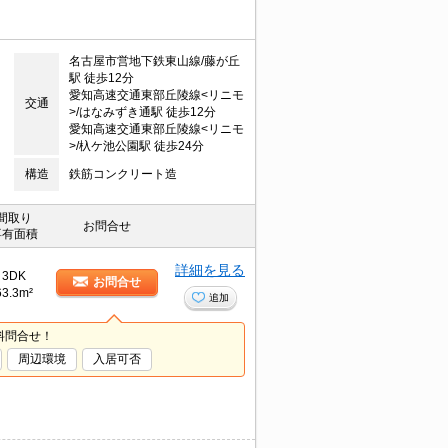
名古屋市営地下鉄東山線/藤が丘
駅 徒歩12分
愛知高速交通東部丘陵線<リニモ
交通
>/はなみずき通駅 徒歩12分
愛知高速交通東部丘陵線<リニモ
>/杁ケ池公園駅 徒歩24分
構造
鉄筋コンクリート造
間取り
お問合せ
専有面積
詳細を見る
3DK
お問合せ
63.3m²
追加
料問合せ！
周辺環境
入居可否