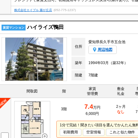
株式会社エイブル 藤が丘店
(052-775-1237)
ハイライズ鴨田
賃貸マンション
愛知県長久手市五合池
住所
周辺地図
築年
1994年03月（築32年）
階建
7階建
家賃
敷金
間取図
階
管理費
礼金
7.4
2ヶ月
万円
3階
なし
7
6,000円
1分で完結！聞きたい項目を選んでかんたん無
初期費用
空室情報
これと似た物件