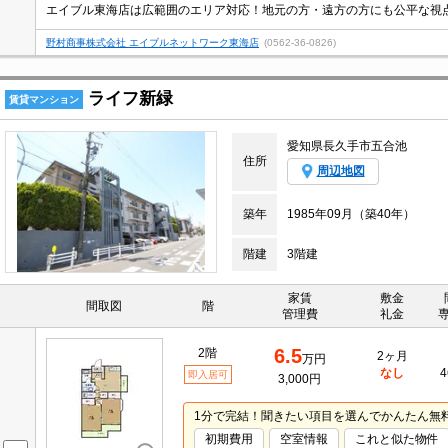
エイブル東海店は広範囲のエリア対応！地元の方・遠方の方にも公平な視
野村商事株式会社 エイブルネットワーク東海店
(0562-36-0826)
ライフ新緑
賃貸マンション
愛知県長久手市五合池
住所
周辺地図
築年
1985年09月（築40年）
階建
3階建
家賃
敷金
間取図
階
管理費
礼金
6.5
2階
2ヶ月
万円
なし
4
即入居可
3,000円
1分で完結！聞きたい項目を選んでかんたん無
初期費用
空室情報
これと似た物件