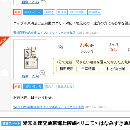
画像：21枚
新着
写真いろいろ
南向き
角部屋
独立洗面台
耐震構造
エイブル東海店は広範囲のエリア対応！地元の方・遠方の方にも公平な視
野村商事株式会社 エイブルネットワーク東海店
(0562-36-0826)
7.4
2ヶ月
万円
3階
なし
7
6,000円
1分で完結！聞きたい項目を選んでかんたん無
初期費用
空室情報
これと似た物件
画像：21枚
新着
写真いろいろ
南向き
独立洗面台
耐震構造。日当たり良好。
Wool＆Wood株式会社 エイブルネットワーク長久手店
(0561-42-6666)
愛知高速交通東部丘陵線<リニモ> はなみずき通駅
賃貸アパート