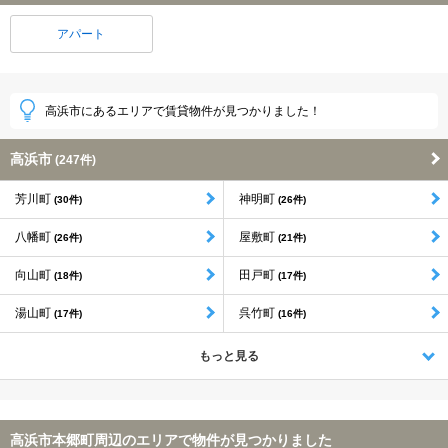
アパート
高浜市にあるエリアで賃貸物件が見つかりました！
高浜市
(247件)
芳川町
神明町
(30件)
(26件)
八幡町
屋敷町
(26件)
(21件)
向山町
田戸町
(18件)
(17件)
湯山町
呉竹町
(17件)
(16件)
もっと見る
高浜市本郷町周辺のエリアで物件が見つかりました