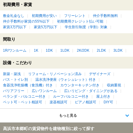
初期費用・家賃
敷金礼金なし
初期費用が安い
フリーレント
仲介手数料無料
仲介手数料が家賃の55%以下
初期費用クレジット払い可能
家賃3万円以下
家賃5万円以下
学生割引制度（学割）対象
間取り
1R/ワンルーム
1K
1DK
1LDK
2K/2DK
2LDK
3LDK
設備・こだわり
新築・築浅
リフォーム・リノベーション済み
デザイナーズ
バス・トイレ別
温水洗浄便座（ウォシュレット）付き
食器洗浄乾燥機（食洗機）付き
カウンターキッチン付き
収納重視
バリアフリー
広いワンルーム
広いリビング・ダイニングがある
ベランダ・バルコニー付き
ルーフバルコニー付き
屋上付き
ペット可・ペット相談可
楽器相談可
ピアノ相談可
DIY可
もっと見る
高浜市本郷町の賃貸物件を建物種別に絞って探す