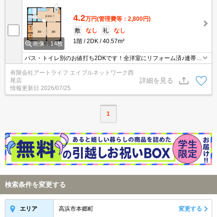
4.2
万円
(管理費等：2,800円)
敷
なし
礼
なし
1階
2DK
40.57m²
画像：14枚
バス・トイレ別のお値打ち2DKです！全洋室にリフォーム済♪連帯保
証人・クレジット支払いOK♪
有限会社アートライフ エイブルネットワーク西
詳細を見る
尾店
情報更新日
2026/07/25
1
検索条件を変更する
高浜市本郷町
変更する
エリア