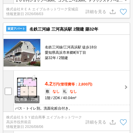
１００円ショップへ30m。コンビニへ150m。ドラッグストアへ240
m。
株式会社ＲＥＡ エイブルネットワーク安城店
詳細を見る
情報更新日
2026/08/03
名鉄三河線 三河高浜駅 2階建 築32年
賃貸アパート
名鉄三河線/三河高浜駅 徒歩18分
愛知県高浜市本郷町6丁目
築32年
2階建
4.2
万円
(管理費等：2,800円)
敷
なし
礼
なし
1階
2DK
40.04m²
画像：21枚
バス・トイレ別。洗面化粧台付き。
株式会社ＳＳＹ総合商事 エイブルネットワーク
詳細を見る
高浜市役所前店
情報更新日
2026/08/06