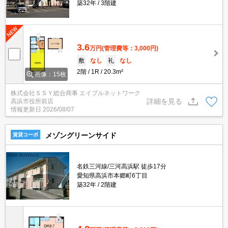
築32年
3階建
3.6
万円
(管理費等：3,000円)
敷
なし
礼
なし
2階
1R
20.3m²
画像：15枚
株式会社ＳＳＹ総合商事 エイブルネットワーク
詳細を見る
高浜市役所前店
情報更新日
2026/08/07
メゾングリーンサイド
賃貸コーポ
名鉄三河線/三河高浜駅 徒歩17分
愛知県高浜市本郷町6丁目
築32年
2階建