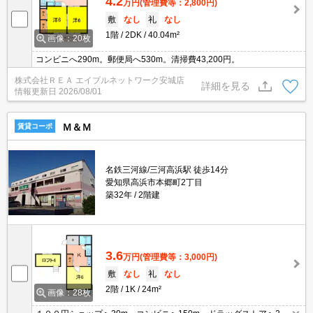
4.2
万円
(管理費等：2,800円)
敷
なし
礼
なし
1階
2DK
40.04m²
画像：20枚
コンビニへ290m。郵便局へ530m。清掃費43,200円。
株式会社ＲＥＡ エイブルネットワーク安城店
詳細を見る
情報更新日
2026/08/01
Ｍ＆Ｍ
賃貸コーポ
名鉄三河線/三河高浜駅 徒歩14分
愛知県高浜市本郷町2丁目
築32年
2階建
3.6
万円
(管理費等：3,000円)
敷
なし
礼
なし
2階
1K
24m²
画像：28枚