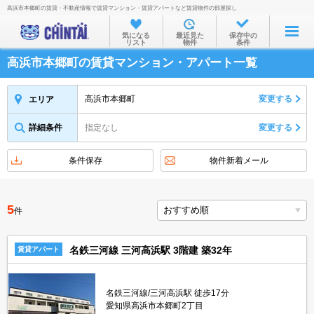
高浜市本郷町の賃貸・不動産情報で賃貸マンション・賃貸アパートなど賃貸物件の部屋探し
お部屋を探す
気になる
最近見た
保存中の
リスト
物件
条件
沿線・駅から
高浜市本郷町の賃貸マンション・アパート一覧
住所から
家賃相場から
高浜市本郷町
変更する
エリア
通勤通学時間から
詳細条件
指定なし
変更する
物件特集から
条件保存
物件新着メール
不動産会社から
TOP
5
件
名鉄三河線 三河高浜駅 3階建 築32年
賃貸アパート
名鉄三河線/三河高浜駅 徒歩17分
愛知県高浜市本郷町2丁目