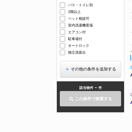
バス・トイレ別
2階以上
ペット相談可
室内洗濯機置場
エアコン付
駐車場付
オートロック
独立洗面台
その他の条件を追加する
-
該当物件
件
この条件で検索する