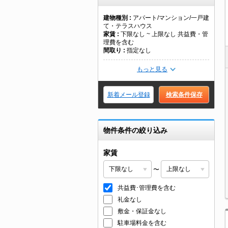
建物種別
アパート/マンション/一戸建
て・テラスハウス
家賃
下限なし ~ 上限なし 共益費・管
理費を含む
間取り
指定なし
もっと見る
新着メール登録
検索条件保存
物件条件の絞り込み
家賃
〜
共益費･管理費を含む
礼金なし
敷金・保証金なし
駐車場料金を含む