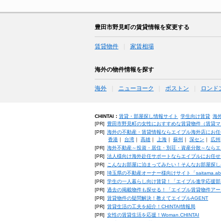
豊田市野見町の賃貸情報を変更する
賃貸物件
家賃相場
海外の物件情報を探す
海外
ニューヨーク
ボストン
ロンド
CHINTAI：
賃貸・部屋探し情報サイト
学生向け賃貸
海
[PR]
豊田市野見町の女性におすすめな賃貸物件（賃貸マンシ
[PR]
海外の不動産・賃貸情報ならエイブル海外店にお任
香港
｜
台湾
｜
高雄
｜
上海
｜
蘇州
｜
深セン
｜
広州
[PR]
海外不動産～投資・居住・別荘・資産分散～ならエ
[PR]
法人様向け海外赴任サポートならエイブルにお任せ
[PR]
こんなお部屋に泊まってみたい！そんなお部屋探し
[PR]
埼玉県の不動産オーナー様向けサイト「saitama.a
[PR]
学生の一人暮らし向け賃貸！「エイブル進学応援部
[PR]
過去の掲載物件も探せる！「エイブル賃貸物件アー
[PR]
賃貸物件の疑問解決！教えてエイブルAGENT
[PR]
賃貸生活の工夫を紹介！CHINTAI情報局
[PR]
女性の賃貸生活を応援！Woman.CHINTAI