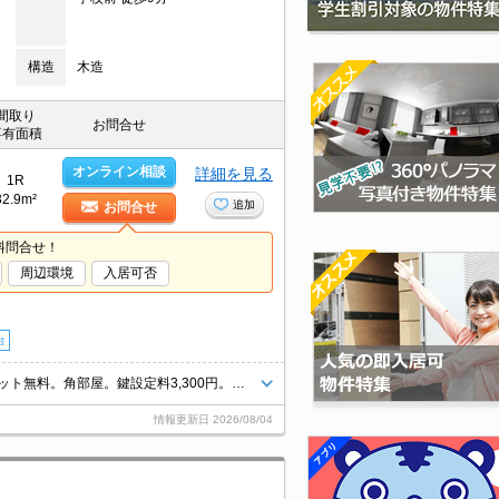
構造
木造
間取り
お問合せ
専有面積
オンライン相談
詳細を見る
1R
32.9m²
追加
お問合せ
料問合せ！
周辺環境
入居可否
台
カウンターキッチン。TVインターホン付き。浴室換気乾燥式。インターネット無料。角部屋。鍵設定料3,300円。サポートシステム加入要1,980円/月。
情報更新日
2026/08/04