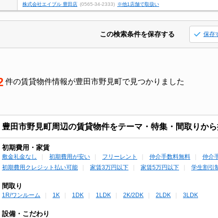
株式会社エイブル 豊田店
(0565-34-2333)
※他1店舗で取扱い
この検索条件を保存する
保存
2
件の賃貸物件情報が豊田市野見町で見つかりました
豊田市野見町周辺の賃貸物件をテーマ・特集・間取りから
初期費用・家賃
敷金礼金なし
初期費用が安い
フリーレント
仲介手数料無料
仲介
初期費用クレジット払い可能
家賃3万円以下
家賃5万円以下
学生割引
間取り
1R/ワンルーム
1K
1DK
1LDK
2K/2DK
2LDK
3LDK
設備・こだわり