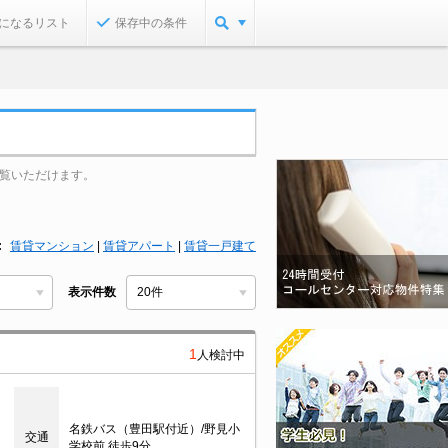
になるリスト
保存中の条件
覧いただけます。
賃貸マンション
|
賃貸アパート
|
賃貸一戸建て
表示件数
1
人検討中
名鉄バス（豊田駅付近）/野見小
交通
学校前 徒歩9分