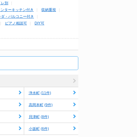
イレ別
ウンターキッチン付き
収納重視
ンダ・バルコニー付き
ピアノ相談可
DIY可
(11件)
浄水町
(9件)
高岡本町
(8件)
貝津町
(6件)
小坂町