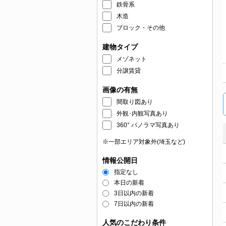
鉄骨系
木造
ブロック・その他
建物タイプ
メゾネット
分譲賃貸
画像の有無
間取り図あり
外観･内観写真あり
360° パノラマ写真あり
※一部エリア対象外(埼玉など)
情報公開日
指定なし
本日の新着
3日以内の新着
7日以内の新着
人気のこだわり条件