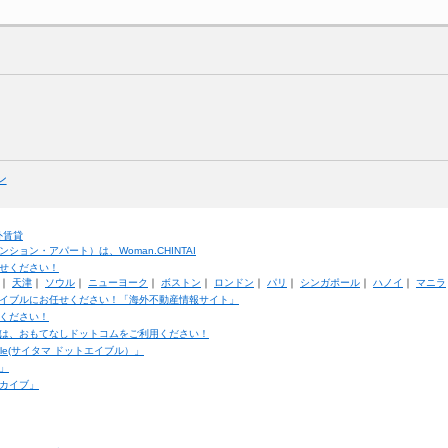
ン
外賃貸
ョン・アパート）は、Woman.CHINTAI
せください！
｜
天津
｜
ソウル
｜
ニューヨーク
｜
ボストン
｜
ロンドン
｜
パリ
｜
シンガポール
｜
ハノイ
｜
マニラ
イブルにお任せください！「海外不動産情報サイト」
ください！
は、おもてなしドットコムをご利用ください！
ble(サイタマ ドットエイブル）」
」
カイブ」