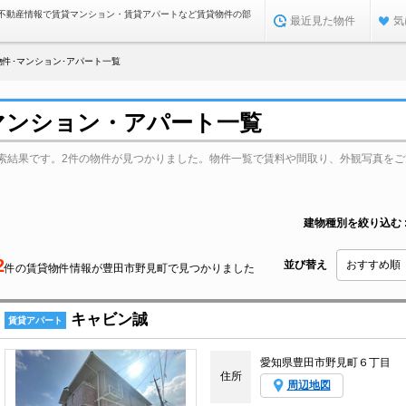
不動産情報で賃貸マンション・賃貸アパートなど賃貸物件の部
最近見た物件
気
件･マンション･アパート一覧
マンション・アパート一覧
索結果です。2件の物件が見つかりました。物件一覧で賃料や間取り、外観写真をご
建物種別を絞り込む
2
並び替え
件の賃貸物件情報が豊田市野見町で見つかりました
キャビン誠
賃貸アパート
愛知県豊田市野見町６丁目
住所
周辺地図