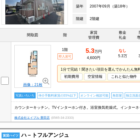
築年
2007年09月（築18年）
階建
2階建
家賃
敷金
間取図
階
管理費
礼金
5.3
1階
なし
万円
5.3万
即入居可
4,600円
1分で完結！聞きたい項目を選んでかんたん無
初期費用
空室情報
これと似た物件
画像：21枚
写真いろいろ
仲介手数料家賃の55%以下
オンライン相談可能
角部屋
独立洗面
株式会社エイブル 豊田店
(0565-34-2333)
ハ－トフルアンジュ
賃貸ハイツ