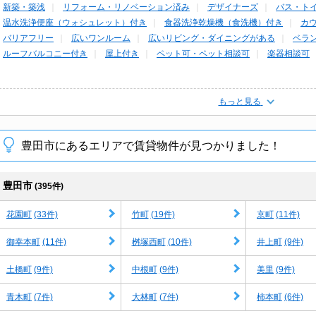
新築・築浅
リフォーム・リノベーション済み
デザイナーズ
バス・ト
温水洗浄便座（ウォシュレット）付き
食器洗浄乾燥機（食洗機）付き
カ
バリアフリー
広いワンルーム
広いリビング・ダイニングがある
ベラ
ルーフバルコニー付き
屋上付き
ペット可・ペット相談可
楽器相談可
もっと見る
豊田市にあるエリアで賃貸物件が見つかりました！
豊田市
(395件)
(33件)
(19件)
(11件)
花園町
竹町
京町
(11件)
(10件)
(9件)
御幸本町
桝塚西町
井上町
(9件)
(9件)
(9件)
土橋町
中根町
美里
(7件)
(7件)
(6件)
青木町
大林町
柿本町