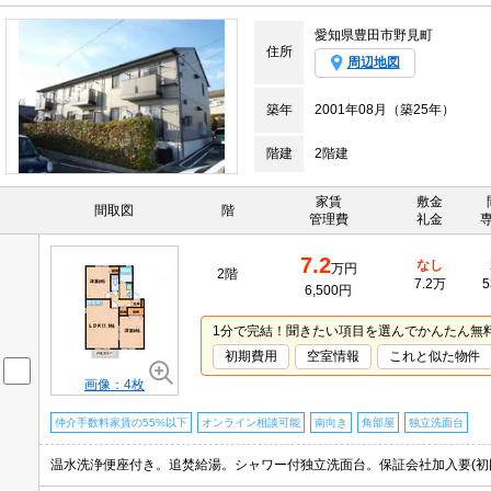
愛知県豊田市野見町
住所
周辺地図
築年
2001年08月（築25年）
階建
2階建
家賃
敷金
間取図
階
管理費
礼金
7.2
なし
万円
2階
7.2万
5
6,500円
1分で完結！聞きたい項目を選んでかんたん無
初期費用
空室情報
これと似た物件
画像：4枚
仲介手数料家賃の55%以下
オンライン相談可能
南向き
角部屋
独立洗面台