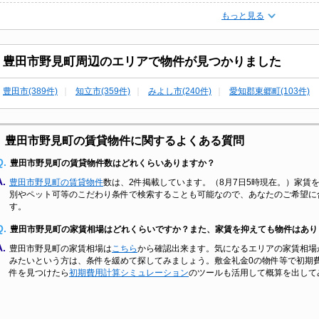
もっと見る
豊田市野見町周辺のエリアで物件が見つかりました
豊田市(389件)
知立市(359件)
みよし市(240件)
愛知郡東郷町(103件)
豊田市野見町の賃貸物件に関するよくある質問
Q.
豊田市野見町の賃貸物件数はどれくらいありますか？
A.
豊田市野見町の賃貸物件
数は、2件掲載しています。（8月7日5時現在。）家賃を
別やペット可等のこだわり条件で検索することも可能なので、あなたのご希望に
す。
Q.
豊田市野見町の家賃相場はどれくらいですか？また、家賃を抑えても物件はあり
A.
豊田市野見町の家賃相場は
こちら
から確認出来ます。気になるエリアの家賃相場
みたいという方は、条件を緩めて探してみましょう。敷金礼金0の物件等で初期
件を見つけたら
初期費用計算シミュレーション
のツールも活用して概算を出して