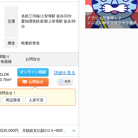
名鉄三河線/上挙母駅 徒歩33分
交通
愛知環状鉄道/新上挙母駅 徒歩38
分
構造
軽量鉄骨造
間取り
お問合せ
専有面積
オンライン相談
詳細を見る
2LDK
3.76m²
追加
お問合せ
料問合せ！
周辺環境
入居可否
温水洗浄便座付き。追焚給湯。シャワー付独立洗面台。保証会社加入要(初回35,000円、月額総支払額の1％+800円/月)。