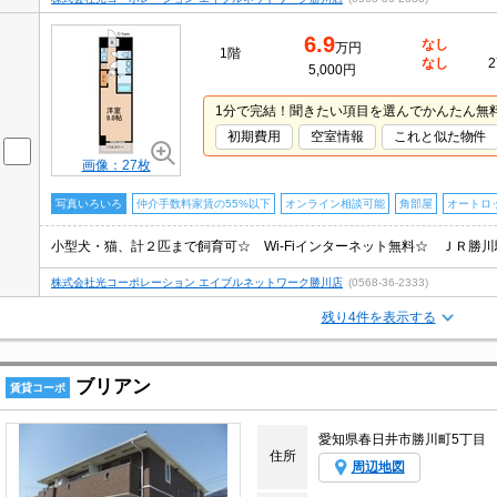
6.9
なし
万円
1階
なし
2
5,000円
1分で完結！聞きたい項目を選んでかんたん無
初期費用
空室情報
これと似た物件
画像：27枚
写真いろいろ
仲介手数料家賃の55%以下
オンライン相談可能
角部屋
オートロ
株式会社光コーポレーション エイブルネットワーク勝川店
(0568-36-2333)
残り4件を表示する
ブリアン
賃貸コーポ
愛知県春日井市勝川町5丁目
住所
周辺地図