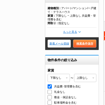
建物種別
アパート/マンション/一戸建
て・テラスハウス
家賃
下限なし ~ 上限なし 共益費・管
理費を含む
間取り
指定なし
もっと見る
新着メール登録
検索条件保存
物件条件の絞り込み
家賃
〜
共益費･管理費を含む
礼金なし
敷金・保証金なし
駐車場料金を含む