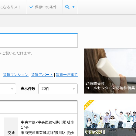
になるリスト
保存中の条件
をご覧いただけます。
賃貸マンション
|
賃貸アパート
|
賃貸一戸建て
表示件数
中央本線<中央西線>/勝川駅 徒歩
17分
交通
東海交通事業城北線/勝川駅 徒歩