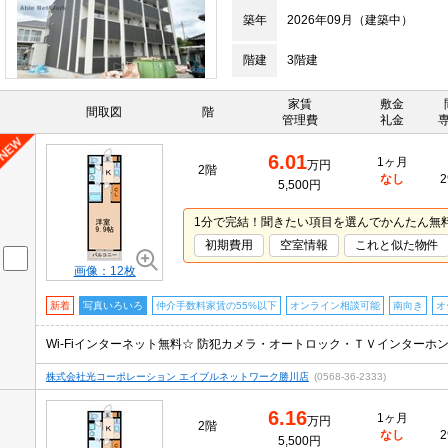
築年
2026年09月（建築中）
階建
3階建
家賃
敷金
間取図
階
管理費
礼金
6.01
1ヶ月
万円
2階
なし
2
5,500円
1分で完結！聞きたい項目を選んでかんたん無
初期費用
空室情報
これと似た物件
画像：12枚
新着
写真いろいろ
仲介手数料家賃の55%以下
オンライン相談可能
南向き
オ
株式会社光コーポレーション エイブルネットワーク勝川店
(0568-36-2333)
6.16
1ヶ月
万円
2階
なし
2
5,500円