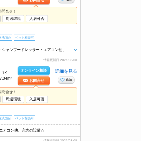
お問合せ
料問合せ！
周辺環境
入居可否
立洗面台
ペット相談可
小型犬・猫、計２匹まで飼育可☆ インターネット無料☆ 温水洗浄便座・シャンプードレッサー・エアコン他、充実の設備☆
情報更新日
2026/08/08
オンライン相談
詳細を見る
1K
7.34m²
追加
お問合せ
料問合せ！
周辺環境
入居可否
立洗面台
ペット相談可
エアコン他、充実の設備☆
情報更新日
2026/08/08