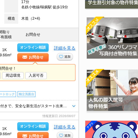
17分
名鉄小牧線/味鋺駅 徒歩19分
構造
木造（2×4)
間取り
お問合せ
専有面積
オンライン相談
詳細を見る
1K
9.66m²
追加
お問合せ
料問合せ！
周辺環境
入居可否
ートロック
独立洗面台
Wi-Fiインターネット無料☆ 防犯カメラ・オートロック・ＴＶインターホン付きで、安全な新生活がスタート出来そう♪
情報更新日
2026/08/07
オンライン相談
詳細を見る
1K
9.66m²
追加
お問合せ