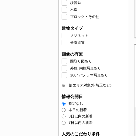
鉄骨系
木造
ブロック・その他
建物タイプ
メゾネット
分譲賃貸
画像の有無
間取り図あり
外観･内観写真あり
360° パノラマ写真あり
※一部エリア対象外(埼玉など)
情報公開日
指定なし
本日の新着
3日以内の新着
7日以内の新着
人気のこだわり条件