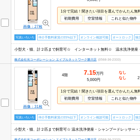
1分で完結！聞きたい項目を選んでかんたん無
初期費用
空室情報
これと似た物件
画像：27枚
写真いろいろ
仲介手数料家賃の55%以下
オンライン相談可能
オートロック
独
株式会社光コーポレーション エイブルネットワーク勝川店
(0568-36-2333)
7.15
なし
万円
4階
なし
2
5,000円
1分で完結！聞きたい項目を選んでかんたん無
初期費用
空室情報
これと似た物件
画像：31枚
写真いろいろ
仲介手数料家賃の55%以下
オンライン相談可能
オートロック
独
小型犬・猫、計２匹まで飼育可☆ 温水洗浄便座・シャンプードレッサー・
株式会社光コーポレーション エイブルネットワーク勝川店
(0568-36-2333)