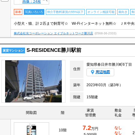
画像：24枚
新着
写真いろいろ
仲介手数料家賃の55%以下
オンライン相談可能
南向き
角
株式会社光コーポレーション エイブルネットワーク勝川店
(0568-36-2333)
S‐RESIDENCE勝川駅前
賃貸マンション
愛知県春日井市勝川町6丁目
住所
周辺地図
築年
2023年03月（築3年）
階建
15階建
家賃
敷金
間取図
階
管理費
礼金
7.2
なし
万円
10階
なし
2
5,000円