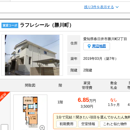
残り3件を表示する
ラフレシール（勝川町）
賃貸コーポ
愛知県春日井市勝川町2丁目
住所
周辺地図
築年
2019年03月（築7年）
階建
2階建
家賃
敷金
間取図
階
管理費
礼金
6.85
なし
万円
1階
1.5ヶ月
4
3,500円
1分で完結！聞きたい項目を選んでかんたん無
初期費用
空室情報
これと似た物件