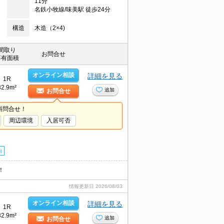
11分
名鉄小牧線/味美駅 徒歩24分
構造
木造（2×4)
間取り
お問合せ
専有面積
オンライン相談
詳細を見る
1R
32.9m²
追加
お問合せ
料問合せ！
周辺環境
入居可否
台
！
情報更新日
2026/08/03
オンライン相談
詳細を見る
1R
32.9m²
追加
お問合せ