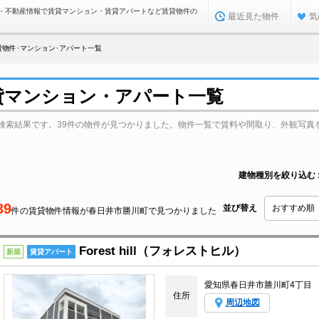
・不動産情報で賃貸マンション・賃貸アパートなど賃貸物件の
最近見た物件
気
貸物件･マンション･アパート一覧
貸マンション・アパート一覧
検索結果です。39件の物件が見つかりました。物件一覧で賃料や間取り、外観写真
建物種別を絞り込む
39
並び替え
件の賃貸物件情報が春日井市勝川町で見つかりました
Forest hill（フォレストヒル）
新築
賃貸アパート
愛知県春日井市勝川町4丁目
住所
周辺地図