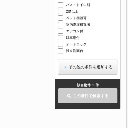
バス・トイレ別
2階以上
ペット相談可
室内洗濯機置場
エアコン付
駐車場付
オートロック
独立洗面台
その他の条件を追加する
-
該当物件
件
この条件で検索する