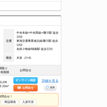
中央本線<中央西線>/勝川駅 徒歩
14分
交通
東海交通事業城北線/勝川駅 徒歩
14分
名鉄小牧線/味鋺駅 徒歩22分
構造
木造（2×4)
間取り
お問合せ
専有面積
オンライン相談
詳細を見る
1LDK
5.33m²
追加
お問合せ
料問合せ！
周辺環境
入居可否