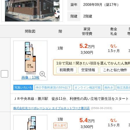
築年
2008年09月（築17年）
階建
2階建
家賃
敷金
間取図
階
管理費
礼金
5.2
なし
万円
1階
1.5ヶ月
3,500円
1分で完結！聞きたい項目を選んでかんたん無
初期費用
空室情報
これと似た物件
画像：13枚
写真いろいろ
仲介手数料家賃の55%以下
オンライン相談可能
南向き
独立洗面
ＪＲ中央本線：勝川駅 徒歩11分、利便性の高い立地で新生活をスタート
株式会社光コーポレーション エイブルネットワーク勝川店
(0568-36-2333)
5.4
1階
なし
万円
1.5ヶ月
即入居可
3,500円