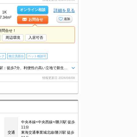
オンライン相談
詳細を見る
1K
7.34m²
追加
お問合せ
料問合せ！
周辺環境
入居可否
ック
独立洗面台
ペット相談可
小型犬・猫、計２匹まで飼育可☆ Wi-Fiインターネット無料☆ ＪＲ勝川駅：徒歩7分、利便性の高い立地で新生活をスタート！
情報更新日
2026/08/08
中央本線<中央西線>/勝川駅 徒歩
11分
交通
東海交通事業城北線/勝川駅 徒歩