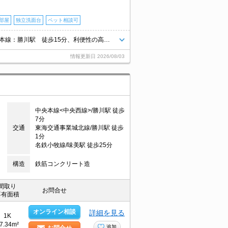
部屋
独立洗面台
ペット相談可
小型犬・猫、計２匹まで飼育可☆ Wi-Fiインターネット無料☆ ＪＲ中央本線：勝川駅 徒歩15分、利便性の高い立地で新生活をスタート！
情報更新日
2026/08/03
中央本線<中央西線>/勝川駅 徒歩
7分
交通
東海交通事業城北線/勝川駅 徒歩
1分
名鉄小牧線/味美駅 徒歩25分
構造
鉄筋コンクリート造
間取り
お問合せ
専有面積
オンライン相談
詳細を見る
1K
7.34m²
追加