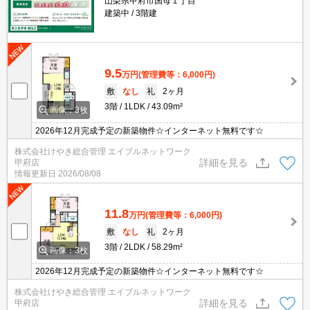
山梨県甲府市国母１丁目
建築中
3階建
9.5
万円
(管理費等：6,000円)
敷
なし
礼
2ヶ月
3階
1LDK
43.09m²
画像：3枚
2026年12月完成予定の新築物件☆インターネット無料です☆
株式会社けやき総合管理 エイブルネットワーク
詳細を見る
甲府店
情報更新日
2026/08/08
11.8
万円
(管理費等：6,000円)
敷
なし
礼
2ヶ月
3階
2LDK
58.29m²
画像：3枚
2026年12月完成予定の新築物件☆インターネット無料です☆
株式会社けやき総合管理 エイブルネットワーク
詳細を見る
甲府店