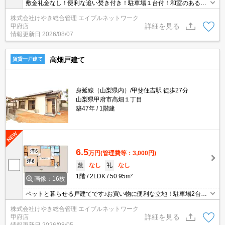
敷金礼金なし！便利な追い焚き付き！駐車場１台付！和室のある間
取りです！
株式会社けやき総合管理 エイブルネットワーク
詳細を見る
甲府店
情報更新日
2026/08/07
高畑戸建て
賃貸一戸建て
身延線（山梨県内）/甲斐住吉駅 徒歩27分
山梨県甲府市高畑１丁目
築47年
1階建
6.5
万円
(管理費等：3,000円)
敷
なし
礼
なし
1階
2LDK
50.95m²
画像：16枚
ペットと暮らせる戸建てです♪お買い物に便利な立地！駐車場2台付
き！
株式会社けやき総合管理 エイブルネットワーク
詳細を見る
甲府店