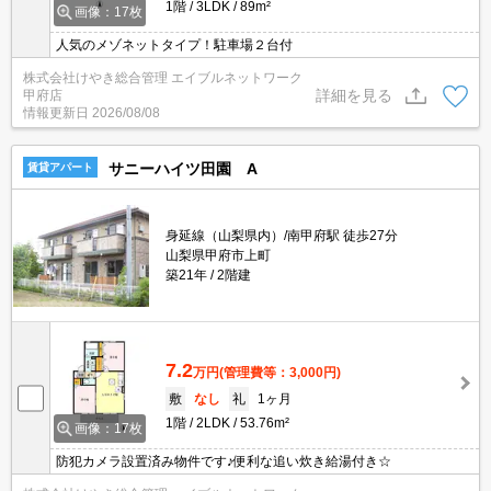
1階
3LDK
89m²
画像：17枚
人気のメゾネットタイプ！駐車場２台付
株式会社けやき総合管理 エイブルネットワーク
詳細を見る
甲府店
情報更新日
2026/08/08
サニーハイツ田園 A
賃貸アパート
身延線（山梨県内）/南甲府駅 徒歩27分
山梨県甲府市上町
築21年
2階建
7.2
万円
(管理費等：3,000円)
敷
なし
礼
1ヶ月
1階
2LDK
53.76m²
画像：17枚
防犯カメラ設置済み物件です♪便利な追い炊き給湯付き☆