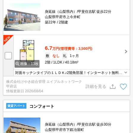
身延線（山梨県内）/甲斐住吉駅 徒歩22分
山梨県甲府市上今井町
築22年
2階建
6.7
万円
(管理費等：3,500円)
敷
なし
礼
1ヶ月
2階
1LDK
40.18m²
画像：13枚
対面キッチンタイプの１ＬＤＫ♪2階角部屋！インターネット無料で
す！
株式会社けやき総合管理 エイブルネットワーク
詳細を見る
甲府店
情報更新日
2026/08/04
コンフォート
賃貸アパート
身延線（山梨県内）/甲斐住吉駅 徒歩30分
山梨県甲府市下鍛冶屋町