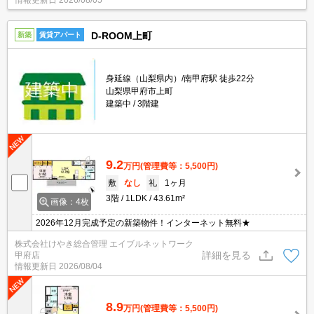
情報更新日
2026/08/05
D-ROOM上町
新築
賃貸アパート
身延線（山梨県内）/南甲府駅 徒歩22分
山梨県甲府市上町
建築中
3階建
9.2
万円
(管理費等：5,500円)
敷
なし
礼
1ヶ月
3階
1LDK
43.61m²
画像：4枚
2026年12月完成予定の新築物件！インターネット無料★
株式会社けやき総合管理 エイブルネットワーク
詳細を見る
甲府店
情報更新日
2026/08/04
8.9
万円
(管理費等：5,500円)