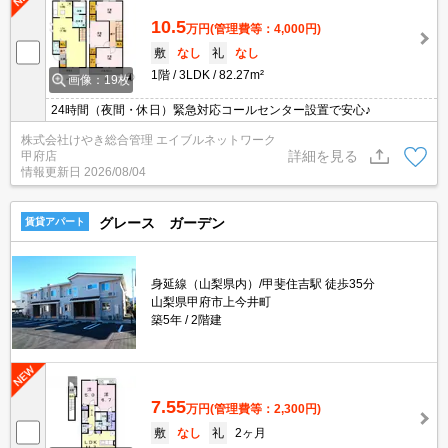
10.5
万円
(管理費等：4,000円)
敷
なし
礼
なし
1階
3LDK
82.27m²
画像：19枚
24時間（夜間・休日）緊急対応コールセンター設置で安心♪
株式会社けやき総合管理 エイブルネットワーク
詳細を見る
甲府店
情報更新日
2026/08/04
グレース ガーデン
賃貸アパート
身延線（山梨県内）/甲斐住吉駅 徒歩35分
山梨県甲府市上今井町
築5年
2階建
7.55
万円
(管理費等：2,300円)
敷
なし
礼
2ヶ月