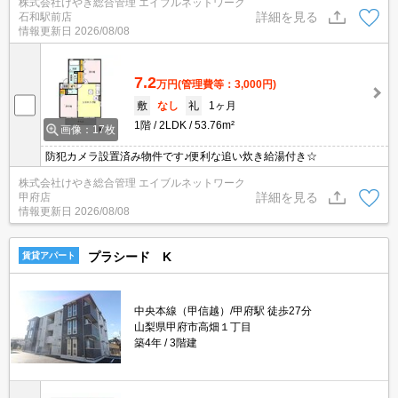
株式会社けやき総合管理 エイブルネットワーク
詳細を見る
石和駅前店
情報更新日
2026/08/08
7.2
万円
(管理費等：3,000円)
敷
なし
礼
1ヶ月
1階
2LDK
53.76m²
画像：17枚
防犯カメラ設置済み物件です♪便利な追い炊き給湯付き☆
株式会社けやき総合管理 エイブルネットワーク
詳細を見る
甲府店
情報更新日
2026/08/08
プラシード K
賃貸アパート
中央本線（甲信越）/甲府駅 徒歩27分
山梨県甲府市高畑１丁目
築4年
3階建