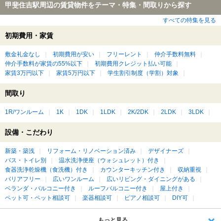
甲斐住吉駅周辺の賃貸物件をテーマ・特集・間取りから探す
すべての特集を見る
初期費用・家賃
敷金礼金なし
初期費用が安い
フリーレント
仲介手数料無料
仲介手数料が家賃の55%以下
初期費用クレジット払い可能
家賃3万円以下
家賃5万円以下
学生割引制度（学割）対象
間取り
1R/ワンルーム
1K
1DK
1LDK
2K/2DK
2LDK
3LDK
設備・こだわり
新築・築浅
リフォーム・リノベーション済み
デザイナーズ
バス・トイレ別
温水洗浄便座（ウォシュレット）付き
食器洗浄乾燥機（食洗機）付き
カウンターキッチン付き
収納重視
バリアフリー
広いワンルーム
広いリビング・ダイニングがある
ベランダ・バルコニー付き
ルーフバルコニー付き
屋上付き
ペット可・ペット相談可
楽器相談可
ピアノ相談可
DIY可
もっと見る