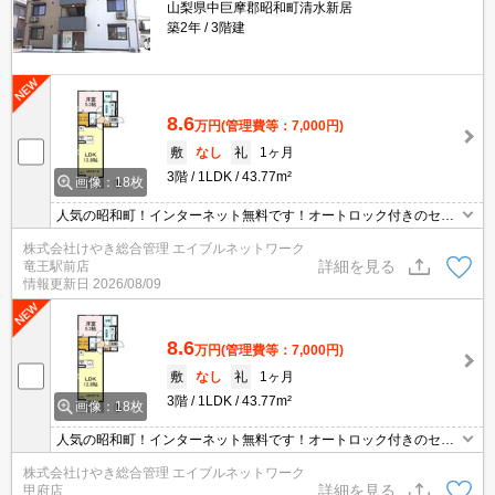
山梨県中巨摩郡昭和町清水新居
築2年
3階建
8.6
万円
(管理費等：7,000円)
敷
なし
礼
1ヶ月
3階
1LDK
43.77m²
画像：18枚
人気の昭和町！インターネット無料です！オートロック付きのセキ
ュリティ配慮物件☆
株式会社けやき総合管理 エイブルネットワーク
詳細を見る
竜王駅前店
情報更新日
2026/08/09
8.6
万円
(管理費等：7,000円)
敷
なし
礼
1ヶ月
3階
1LDK
43.77m²
画像：18枚
人気の昭和町！インターネット無料です！オートロック付きのセキ
ュリティ配慮物件☆
株式会社けやき総合管理 エイブルネットワーク
詳細を見る
甲府店