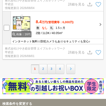
株式会社けやき総合管理 エイブルネットワーク
詳細を見る
甲府店
情報更新日
2026/08/04
8.4
万円
(管理費等：6,000円)
敷
なし
礼
1.5ヶ月
2階
1LDK
40.05m²
画像：16枚
インターネット無料☆防犯カメラもありセキュリティも安心♪
株式会社けやき総合管理 エイブルネットワーク
詳細を見る
甲府店
情報更新日
2026/08/01
1
2
3
4
検索条件を変更する