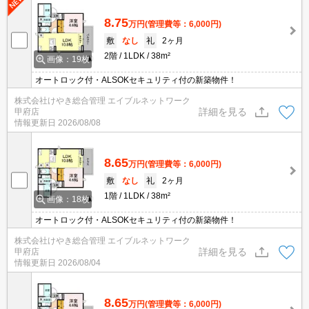
8.75
万円
(管理費等：6,000円)
敷
なし
礼
2ヶ月
2階
1LDK
38m²
画像：19枚
オートロック付・ALSOKセキュリティ付の新築物件！
株式会社けやき総合管理 エイブルネットワーク
詳細を見る
甲府店
情報更新日
2026/08/08
8.65
万円
(管理費等：6,000円)
敷
なし
礼
2ヶ月
1階
1LDK
38m²
画像：18枚
オートロック付・ALSOKセキュリティ付の新築物件！
株式会社けやき総合管理 エイブルネットワーク
詳細を見る
甲府店
情報更新日
2026/08/04
8.65
万円
(管理費等：6,000円)