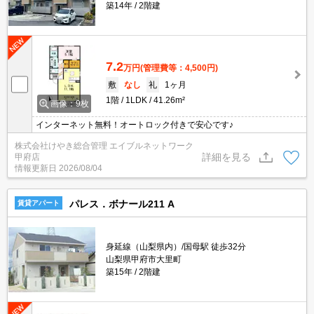
築14年
2階建
7.2
万円
(管理費等：4,500円)
敷
なし
礼
1ヶ月
1階
1LDK
41.26m²
画像：9枚
インターネット無料！オートロック付きで安心です♪
株式会社けやき総合管理 エイブルネットワーク
詳細を見る
甲府店
情報更新日
2026/08/04
パレス．ボナール211 A
賃貸アパート
身延線（山梨県内）/国母駅 徒歩32分
山梨県甲府市大里町
築15年
2階建