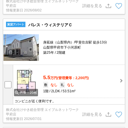
株式会社けやき総合管理 エイブルネットワーク
詳細を見る
甲府店
情報更新日
2026/08/02
パレス・ウィステリアＣ
賃貸アパート
身延線（山梨県内）/甲斐住吉駅 徒歩13分
山梨県甲府市下小河原町
築25年
2階建
5.5
万円
(管理費等：2,200円)
敷
なし
礼
なし
1階
2LDK
53.51m²
画像：20枚
コンビニが近く便利です。
株式会社けやき総合管理 エイブルネットワーク
詳細を見る
甲府店
情報更新日
2026/07/31