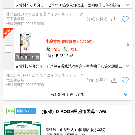
★賃料１か月分サービス中★温水洗浄便座・室内物干し等の設備を
備えたマンション♪
株式会社けやき総合管理 エイブルネットワーク
詳細を見る
竜王駅前店
情報更新日
2026/08/08
4.9
万円
(管理費等：9,000円)
敷
なし
礼
なし
4階
1R
34.2m²
画像：18枚
★賃料1か月分サービス中★温水洗浄便座・室内物干し等の設備を
備えたマンション♪
株式会社けやき総合管理 エイブルネットワーク
詳細を見る
竜王駅前店
情報更新日
2026/08/08
残り31件を表示する
（仮称）D-ROOM甲府市国母 A棟
新築
賃貸アパート
身延線（山梨県内）/国母駅 徒歩33分