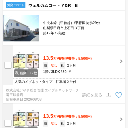
ウェルカムコート Y＆R B
賃貸アパート
中央本線（甲信越）/甲府駅 徒歩29分
山梨県甲府市上石田３丁目
築12年
2階建
13.5
万円
(管理費等：5,500円)
敷
なし
礼
2ヶ月
1階
3LDK
89m²
画像：17枚
人気のメゾネットタイプ！駐車場２台付
株式会社けやき総合管理 エイブルネットワーク
詳細を見る
竜王駅前店
情報更新日
2026/08/08
13.5
万円
(管理費等：5,500円)
敷
なし
礼
2ヶ月