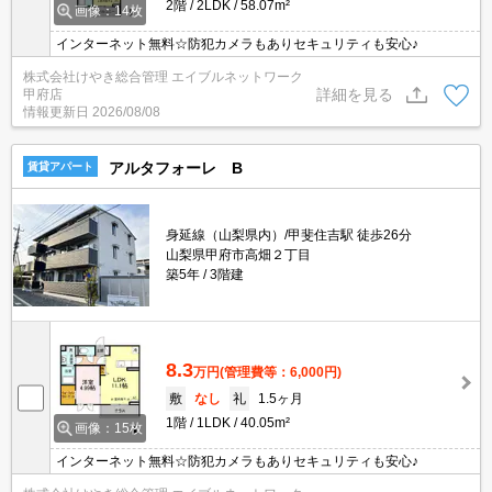
2階
2LDK
58.07m²
画像：14枚
インターネット無料☆防犯カメラもありセキュリティも安心♪
株式会社けやき総合管理 エイブルネットワーク
詳細を見る
甲府店
情報更新日
2026/08/08
アルタフォーレ B
賃貸アパート
身延線（山梨県内）/甲斐住吉駅 徒歩26分
山梨県甲府市高畑２丁目
築5年
3階建
8.3
万円
(管理費等：6,000円)
敷
なし
礼
1.5ヶ月
1階
1LDK
40.05m²
画像：15枚
インターネット無料☆防犯カメラもありセキュリティも安心♪