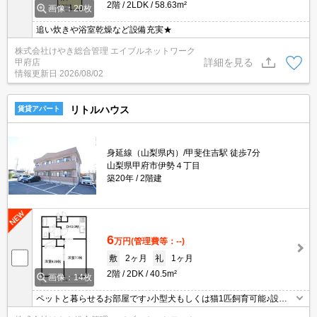
2階
2LDK
58.63m²
画像：20枚
追い炊きや浴室乾燥など設備充実★
株式会社けやき総合管理 エイブルネットワーク
詳細を見る
甲府店
情報更新日
2026/08/02
リトルハウス
賃貸アパート
身延線（山梨県内）/甲斐住吉駅 徒歩7分
山梨県甲府市伊勢４丁目
築20年
2階建
6
万円
(管理費等：--)
敷
2ヶ月
礼
1ヶ月
2階
2DK
40.5m²
画像：14枚
ペットと暮らせるお部屋です♪小型犬もしくは猫1匹飼育可能♪設備
充実！