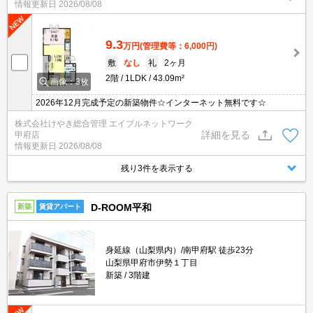
情報更新日
2026/08/08
9.3
万円
(管理費等：6,000円)
敷
なし
礼
2ヶ月
2階
1LDK
43.09m²
画像：3枚
2026年12月完成予定の新築物件☆インターネット無料です☆
株式会社けやき総合管理 エイブルネットワーク
詳細を見る
甲府店
情報更新日
2026/08/08
残り3件を表示する
D-ROOM平和
新築
賃貸アパート
身延線（山梨県内）/南甲府駅 徒歩23分
山梨県甲府市伊勢１丁目
新築
3階建