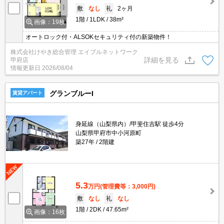
敷
なし
礼
2ヶ月
1階
1LDK
38m²
画像：19枚
オートロック付・ALSOKセキュリティ付の新築物件！
株式会社けやき総合管理 エイブルネットワーク
詳細を見る
甲府店
情報更新日
2026/08/04
グランブルーI
賃貸アパート
身延線（山梨県内）/甲斐住吉駅 徒歩4分
山梨県甲府市中小河原町
築27年
2階建
5.3
万円
(管理費等：3,000円)
敷
なし
礼
なし
1階
2DK
47.65m²
画像：16枚