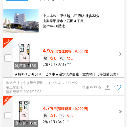
中央本線（甲信越）/甲府駅 徒歩33分
山梨県甲府市上石田４丁目
築35年
6階建
4.9
万円
(管理費等：9,000円)
敷
なし
礼
なし
1階
1R
37.12m²
画像：18枚
★賃料１か月分サービス中★温水洗浄便座・室内物干し等設備充実♪
株式会社けやき総合管理 エイブルネットワーク
詳細を見る
竜王駅前店
情報更新日
2026/08/08
4.7
万円
(管理費等：9,000円)
敷
なし
礼
なし
2階
1R
34.2m²
画像：17枚