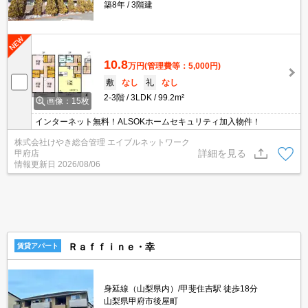
築8年
3階建
10.8
万円
(管理費等：5,000円)
敷
なし
礼
なし
2-3階
3LDK
99.2m²
画像：15枚
インターネット無料！ALSOKホームセキュリティ加入物件！
株式会社けやき総合管理 エイブルネットワーク
詳細を見る
甲府店
情報更新日
2026/08/06
Ｒａｆｆｉｎｅ・幸
賃貸アパート
身延線（山梨県内）/甲斐住吉駅 徒歩18分
山梨県甲府市後屋町