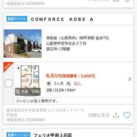
情報更新日
2026/08/09
ＣＯＭＦＯＲＣＥ ＫＯＢＥ A
賃貸アパート
身延線（山梨県内）/南甲府駅 徒歩7分
山梨県甲府市住吉３丁目
築22年
2階建
6.5
万円
(管理費等：3,000円)
敷
1ヶ月
礼
なし
2階
2LDK
54m²
画像：15枚
コンビニが近く便利です。
株式会社けやき総合管理 エイブルネットワーク
詳細を見る
甲府店
情報更新日
2026/08/09
フェリオ甲府上石田
賃貸マンション