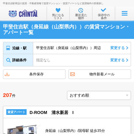
甲斐住吉駅周辺の賃貸・不動産情報で賃貸マンション・賃貸アパートなど賃貸物件の部屋探し
お部屋を探す
気になる
最近見た
保存中の
リスト
物件
条件
沿線・駅から
甲斐住吉駅（身延線（山梨県内））の賃貸マンション・
住所から
アパート一覧
家賃相場から
甲斐住吉駅（身延線（山梨県内））周辺
変更する
沿線・駅
通勤通学時間から
詳細条件
指定なし
変更する
物件特集から
不動産会社から
条件保存
物件新着メール
TOP
207
件
D-ROOM 清水新居 I
賃貸アパート
身延線（山梨県内）/国母駅 徒歩35分