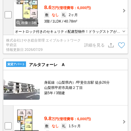
8.6
万円
(管理費等：6,000円)
敷
なし
礼
2ヶ月
3階
1LDK
40.78m²
画像：3枚
オートロック付きのセキュリティ配慮型物件！ドラッグストアが近
く便利です！
株式会社けやき総合管理 エイブルネットワーク
詳細を見る
甲府店
情報更新日
2026/07/29
アルタフォーレ A
賃貸アパート
身延線（山梨県内）/甲斐住吉駅 徒歩26分
山梨県甲府市高畑２丁目
築5年
3階建
9.8
万円
(管理費等：6,000円)
敷
なし
礼
1.5ヶ月