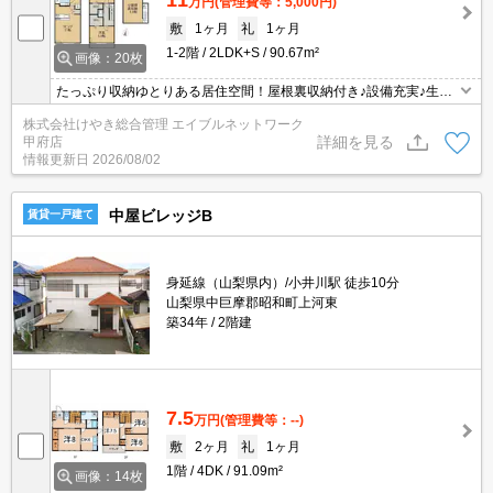
万円
(管理費等：5,000円)
敷
1ヶ月
礼
1ヶ月
1-2階
2LDK+S
90.67m²
画像：20枚
たっぷり収納ゆとりある居住空間！屋根裏収納付き♪設備充実♪生活
便良好です♪
株式会社けやき総合管理 エイブルネットワーク
詳細を見る
甲府店
情報更新日
2026/08/02
中屋ビレッジB
賃貸一戸建て
身延線（山梨県内）/小井川駅 徒歩10分
山梨県中巨摩郡昭和町上河東
築34年
2階建
7.5
万円
(管理費等：--)
敷
2ヶ月
礼
1ヶ月
1階
4DK
91.09m²
画像：14枚