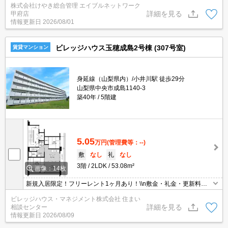
株式会社けやき総合管理 エイブルネットワーク
詳細を見る
甲府店
情報更新日
2026/08/01
ビレッジハウス玉穂成島2号棟 (307号室)
賃貸マンション
身延線（山梨県内）/小井川駅 徒歩29分
山梨県中央市成島1140-3
築40年
5階建
5.05
万円
(管理費等：--)
敷
なし
礼
なし
3階
2LDK
53.08m²
画像：14枚
新規入居限定！フリーレント1ヶ月あり！\\n敷金・礼金・更新料・
鍵交換手数料0円！※契約内容や審査の結果、敷金をお預かりする
ビレッジハウス・マネジメント株式会社 住まい
場合がございます。
詳細を見る
相談センター
情報更新日
2026/08/09