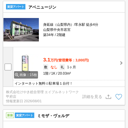
アベニュージン
賃貸アパート
身延線（山梨県内）/常永駅 徒歩4分
山梨県中央市若宮
築34年
2階建
3.1
万円
(管理費等：3,000円)
敷
なし
礼
1ヶ月
1階
1K
20.03m²
画像：15枚
インターネット無料☆駐車場１台付！
株式会社けやき総合管理 エイブルネットワーク
詳細を見る
甲府店
情報更新日
2026/08/01
ミモザ・ヴェルデ
新築
賃貸アパート