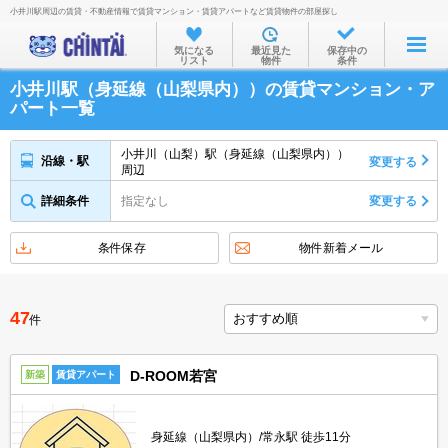
小井川駅周辺の賃貸・不動産情報で賃貸マンション・賃貸アパートなど賃貸物件の部屋探し
お部屋を探す
気になる
最近見た
保存中の
リスト
物件
条件
沿線・駅から
小井川駅（身延線（山梨県内））の賃貸マンション・ア
住所から
パート一覧
家賃相場から
小井川（山梨）駅（身延線（山梨県内））
沿線・駅
変更する
周辺
通勤通学時間から
詳細条件
指定なし
変更する
物件特集から
不動産会社から
条件保存
物件新着メール
TOP
47
件
D-ROOM若宮
新築
賃貸アパート
身延線（山梨県内）/常永駅 徒歩11分