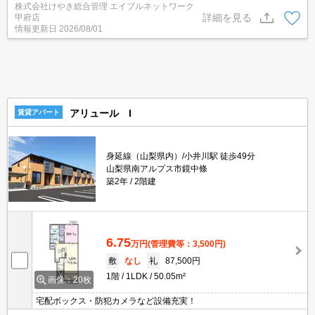
株式会社けやき総合管理 エイブルネットワーク
詳細を見る
甲府店
情報更新日
2026/08/01
アリュール I
賃貸アパート
身延線（山梨県内）/小井川駅 徒歩49分
山梨県南アルプス市鏡中條
築2年
2階建
6.75
万円
(管理費等：3,500円)
敷
なし
礼
87,500円
1階
1LDK
50.05m²
画像：20枚
宅配ボックス・防犯カメラなど設備充実！