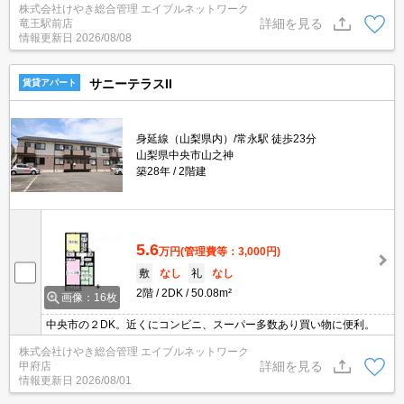
株式会社けやき総合管理 エイブルネットワーク
詳細を見る
竜王駅前店
情報更新日
2026/08/08
サニーテラスII
賃貸アパート
身延線（山梨県内）/常永駅 徒歩23分
山梨県中央市山之神
築28年
2階建
5.6
万円
(管理費等：3,000円)
敷
なし
礼
なし
2階
2DK
50.08m²
画像：16枚
中央市の２DK。近くにコンビニ、スーパー多数あり買い物に便利。
株式会社けやき総合管理 エイブルネットワーク
詳細を見る
甲府店
情報更新日
2026/08/01