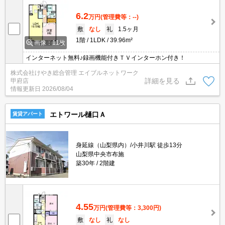
6.2
万円
(管理費等：--)
敷
なし
礼
1.5ヶ月
1階
1LDK
39.96m²
画像：11枚
インターネット無料♪録画機能付きＴＶインターホン付き！
株式会社けやき総合管理 エイブルネットワーク
詳細を見る
甲府店
情報更新日
2026/08/04
エトワール樋口Ａ
賃貸アパート
身延線（山梨県内）/小井川駅 徒歩13分
山梨県中央市布施
築30年
2階建
4.55
万円
(管理費等：3,300円)
敷
なし
礼
なし