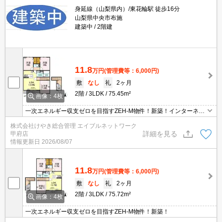
身延線（山梨県内）/東花輪駅 徒歩16分
山梨県中央市布施
建築中
2階建
11.8
万円
(管理費等：6,000円)
敷
なし
礼
2ヶ月
2階
3LDK
75.45m²
画像：4枚
一次エネルギー収支ゼロを目指すZEH-M物件！新築！インターネッ
ト無料です！
株式会社けやき総合管理 エイブルネットワーク
詳細を見る
甲府店
情報更新日
2026/08/07
11.8
万円
(管理費等：6,000円)
敷
なし
礼
2ヶ月
2階
3LDK
75.72m²
画像：4枚
一次エネルギー収支ゼロを目指すZEH-M物件！新築！