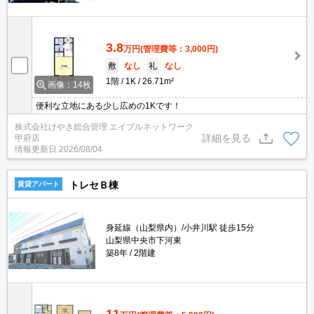
3.8
万円
(管理費等：3,000円)
敷
なし
礼
なし
1階
1K
26.71m²
画像：14枚
便利な立地にある少し広めの1Kです！
株式会社けやき総合管理 エイブルネットワーク
詳細を見る
甲府店
情報更新日
2026/08/04
トレセＢ棟
賃貸アパート
身延線（山梨県内）/小井川駅 徒歩15分
山梨県中央市下河東
築8年
2階建
11