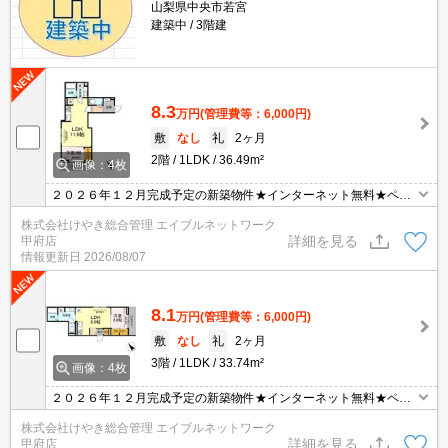
山梨県中央市若宮
建築中
3階建
8.3
万円
(管理費等：6,000円)
敷
なし
礼
2ヶ月
2階
1LDK
36.49m²
画像：4枚
２０２６年１２月完成予定の新築物件★インターネット無料★ペッ
ト可（小型犬･猫）
株式会社けやき総合管理 エイブルネットワーク
詳細を見る
甲府店
情報更新日
2026/08/07
8.1
万円
(管理費等：6,000円)
敷
なし
礼
2ヶ月
3階
1LDK
33.74m²
画像：4枚
２０２６年１２月完成予定の新築物件★インターネット無料★ペッ
ト可（小型犬･猫）
株式会社けやき総合管理 エイブルネットワーク
詳細を見る
甲府店