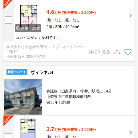
4.6
万円
(管理費等：2,200円)
敷
なし
礼
なし
2階
2DK
40.04m²
画像：20枚
コンビニが近く便利です。
株式会社けやき総合管理 エイブルネットワーク
詳細を見る
甲府店
情報更新日
2026/08/02
ヴィラネルI
賃貸アパート
身延線（山梨県内）/小井川駅 徒歩14分
山梨県中巨摩郡昭和町河西
築33年
2階建
3.7
万円
(管理費等：3,000円)
敷
なし
礼
なし