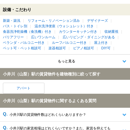
設備・こだわり
新築・築浅
リフォーム・リノベーション済み
デザイナーズ
バス・トイレ別
温水洗浄便座（ウォシュレット）付き
食器洗浄乾燥機（食洗機）付き
カウンターキッチン付き
収納重視
バリアフリー
広いワンルーム
広いリビング・ダイニングがある
ベランダ・バルコニー付き
ルーフバルコニー付き
屋上付き
ペット可・ペット相談可
楽器相談可
ピアノ相談可
DIY可
もっと見る
小井川（山梨）駅の賃貸物件を建物種別に絞って探す
アパート
小井川（山梨）駅の賃貸物件に関するよくある質問
小井川駅の賃貸物件数はどれくらいありますか？
小井川駅の家賃相場はどれくらいですか？また、家賃を抑えても