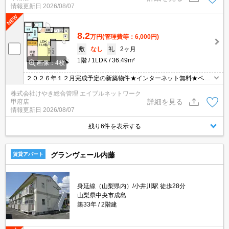
情報更新日
2026/08/07
8.2
万円
(管理費等：6,000円)
敷
なし
礼
2ヶ月
1階
1LDK
36.49m²
画像：4枚
２０２６年１２月完成予定の新築物件★インターネット無料★ペッ
ト可（小型犬･猫）
株式会社けやき総合管理 エイブルネットワーク
詳細を見る
甲府店
情報更新日
2026/08/07
残り6件を表示する
グランヴェール内藤
賃貸アパート
身延線（山梨県内）/小井川駅 徒歩28分
山梨県中央市成島
築33年
2階建