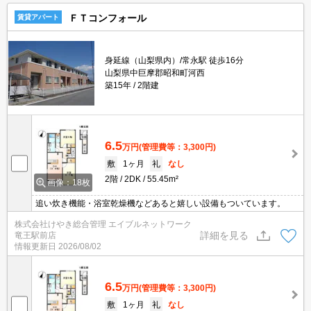
ＦＴコンフォール
賃貸アパート
身延線（山梨県内）/常永駅 徒歩16分
山梨県中巨摩郡昭和町河西
築15年
2階建
6.5
万円
(管理費等：3,300円)
敷
1ヶ月
礼
なし
2階
2DK
55.45m²
画像：18枚
追い炊き機能・浴室乾燥機などあると嬉しい設備もついています。
株式会社けやき総合管理 エイブルネットワーク
詳細を見る
竜王駅前店
情報更新日
2026/08/02
6.5
万円
(管理費等：3,300円)
敷
1ヶ月
礼
なし