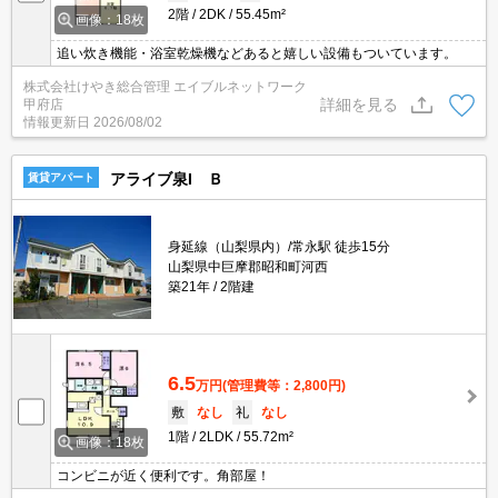
2階
2DK
55.45m²
画像：18枚
追い炊き機能・浴室乾燥機などあると嬉しい設備もついています。
株式会社けやき総合管理 エイブルネットワーク
詳細を見る
甲府店
情報更新日
2026/08/02
アライブ泉I Ｂ
賃貸アパート
身延線（山梨県内）/常永駅 徒歩15分
山梨県中巨摩郡昭和町河西
築21年
2階建
6.5
万円
(管理費等：2,800円)
敷
なし
礼
なし
1階
2LDK
55.72m²
画像：18枚
コンビニが近く便利です。角部屋！