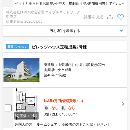
ペットと暮らせるお部屋♪小型犬・猫飼育可能♪追加費用無しです♪敷
金・礼金0円！
株式会社けやき総合管理 エイブルネットワーク
詳細を見る
甲府店
情報更新日
2026/08/05
残り3件を表示する
ビレッジハウス玉穂成島2号棟
賃貸マンション
身延線（山梨県内）/小井川駅 徒歩22分
山梨県中央市成島
築40年
5階建
5.05
万円
(管理費等：--)
敷
なし
礼
なし
3階
2LDK
53.08m²
画像：14枚
外国人の方， ルームシェア， 高齢者の方もご相談ください！