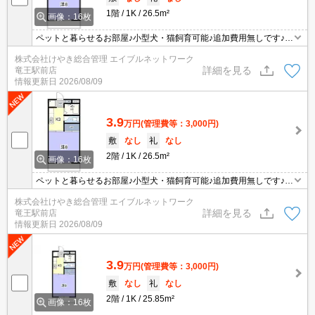
1階
1K
26.5m²
画像：16枚
ペットと暮らせるお部屋♪小型犬・猫飼育可能♪追加費用無しです♪敷
金・礼金0円！
株式会社けやき総合管理 エイブルネットワーク
詳細を見る
竜王駅前店
情報更新日
2026/08/09
3.9
万円
(管理費等：3,000円)
敷
なし
礼
なし
2階
1K
26.5m²
画像：16枚
ペットと暮らせるお部屋♪小型犬・猫飼育可能♪追加費用無しです♪敷
金・礼金0円！
株式会社けやき総合管理 エイブルネットワーク
詳細を見る
竜王駅前店
情報更新日
2026/08/09
3.9
万円
(管理費等：3,000円)
敷
なし
礼
なし
2階
1K
25.85m²
画像：16枚