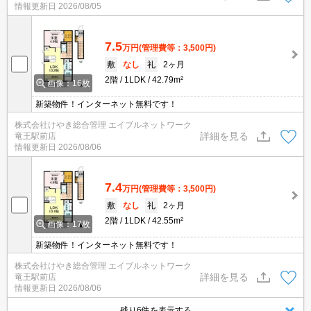
情報更新日
2026/08/05
7.5
万円
(管理費等：3,500円)
敷
なし
礼
2ヶ月
2階
1LDK
42.79m²
画像：16枚
新築物件！インターネット無料です！
株式会社けやき総合管理 エイブルネットワーク
詳細を見る
竜王駅前店
情報更新日
2026/08/06
7.4
万円
(管理費等：3,500円)
敷
なし
礼
2ヶ月
2階
1LDK
42.55m²
画像：17枚
新築物件！インターネット無料です！
株式会社けやき総合管理 エイブルネットワーク
詳細を見る
竜王駅前店
情報更新日
2026/08/06
残り6件を表示する