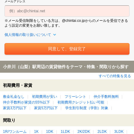
メールアドレス
※メール受信制限をしている方は、@chintai.co.jpからのメールを受信できる
よう設定の変更をお願い致します。
個人情報の取り扱いについて
小井川（山梨）駅周辺の賃貸物件をテーマ・特集・間取りから探す
すべての特集を見る
初期費用・家賃
敷金礼金なし
初期費用が安い
フリーレント
仲介手数料無料
仲介手数料が家賃の55%以下
初期費用クレジット払い可能
家賃3万円以下
家賃5万円以下
学生割引制度（学割）対象
間取り
1R/ワンルーム
1K
1DK
1LDK
2K/2DK
2LDK
3LDK