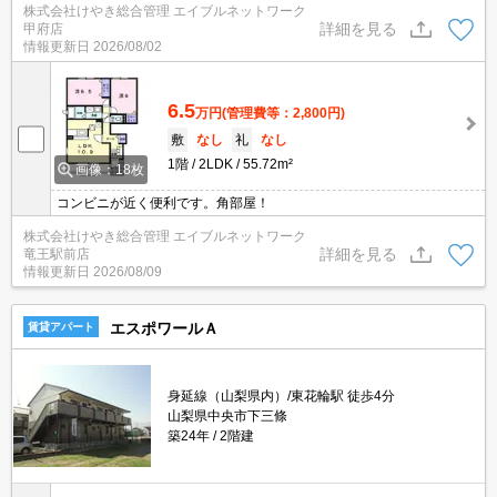
株式会社けやき総合管理 エイブルネットワーク
詳細を見る
甲府店
情報更新日
2026/08/02
6.5
万円
(管理費等：2,800円)
敷
なし
礼
なし
1階
2LDK
55.72m²
画像：18枚
コンビニが近く便利です。角部屋！
株式会社けやき総合管理 エイブルネットワーク
詳細を見る
竜王駅前店
情報更新日
2026/08/09
エスポワールＡ
賃貸アパート
身延線（山梨県内）/東花輪駅 徒歩4分
山梨県中央市下三條
築24年
2階建