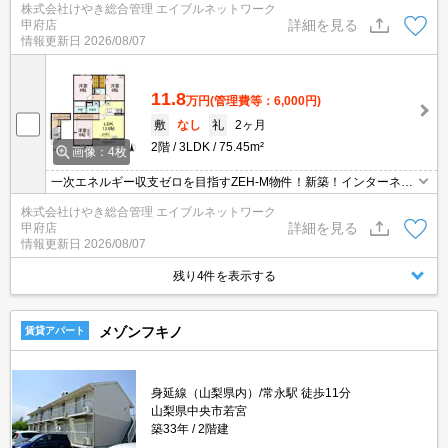
株式会社けやき総合管理 エイブルネットワーク
詳細を見る
甲府店
情報更新日
2026/08/07
11.8
万円
(管理費等：6,000円)
敷
なし
礼
2ヶ月
2階
3LDK
75.45m²
画像：4枚
一次エネルギー収支ゼロを目指すZEH-M物件！新築！インターネッ
ト無料です！
株式会社けやき総合管理 エイブルネットワーク
詳細を見る
甲府店
情報更新日
2026/08/07
残り4件を表示する
メゾンフキノ
賃貸アパート
身延線（山梨県内）/常永駅 徒歩11分
山梨県中央市若宮
築33年
2階建