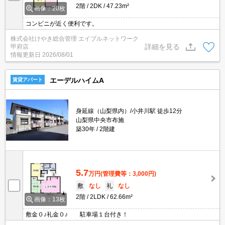
2階
2DK
47.23m²
画像：20枚
コンビニが近く便利です。
株式会社けやき総合管理 エイブルネットワーク
詳細を見る
甲府店
情報更新日
2026/08/01
エーデルハイムA
賃貸アパート
身延線（山梨県内）/小井川駅 徒歩12分
山梨県中央市布施
築30年
2階建
5.7
万円
(管理費等：3,000円)
敷
なし
礼
なし
2階
2LDK
62.66m²
画像：13枚
敷金０♪礼金０♪ 駐車場１台付き！