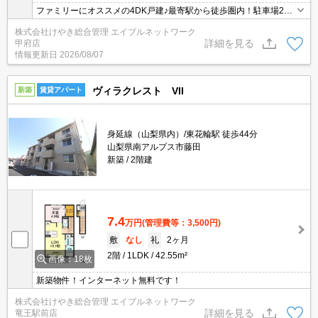
ファミリーにオススメの4DK戸建♪最寄駅から徒歩圏内！駐車場2台
付き！
株式会社けやき総合管理 エイブルネットワーク
詳細を見る
甲府店
情報更新日
2026/08/07
ヴィラクレスト VII
新築
賃貸アパート
身延線（山梨県内）/東花輪駅 徒歩44分
山梨県南アルプス市藤田
新築
2階建
7.4
万円
(管理費等：3,500円)
敷
なし
礼
2ヶ月
2階
1LDK
42.55m²
画像：18枚
新築物件！インターネット無料です！
株式会社けやき総合管理 エイブルネットワーク
詳細を見る
竜王駅前店