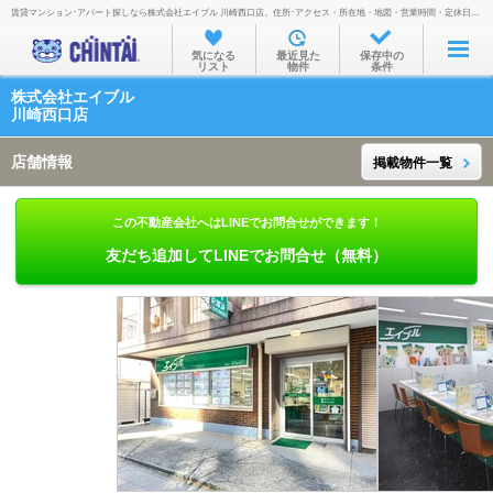
賃貸マンション･アパート探しなら株式会社エイブル 川崎西口店。住所･アクセス・所在地・地図・営業時間・定休日・電話番号などを掲載。
お部屋を探す
気になる
最近見た
保存中の
リスト
物件
条件
沿線・駅から
株式会社エイブル
住所から
川崎西口店
家賃相場から
店舗情報
掲載物件一覧
通勤通学時間から
この不動産会社へはLINEでお問合せができます！
物件特集から
友だち追加してLINEでお問合せ（無料）
不動産会社から
TOP