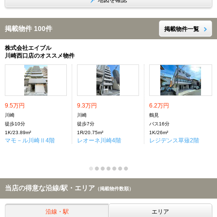
地図を確認
掲載物件 100件
掲載物件一覧
株式会社エイブル
川崎西口店のオススメ物件
9.5万円
9.3万円
6.2万円
川崎
川崎
鶴見
徒歩10分
徒歩7分
バス16分
1K/23.89m²
1R/20.75m²
1K/26m²
マモ－ル川崎Ⅱ4階
レオーネ川崎4階
レジデンス草薙2階
当店の得意な沿線/駅・エリア
（掲載物件数順）
沿線・駅
エリア