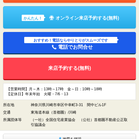
オンライン来店予約する(無料)
かんたん！
おすすめ！電話ならやりとりがスムーズです
電話でお問合せ
来店予約する(無料)
【営業時間】月～木：13時～17時 金～日：10時～18時
【定休日】年末年始 火曜・7/6・13
所在地
神奈川県川崎市幸区中幸町3-31 間中ビル1F
交通
東海道本線（首都圏）/川崎
所属団体等
（一社）全国住宅産業協会 （公社）首都圏不動産公正取
引協議会