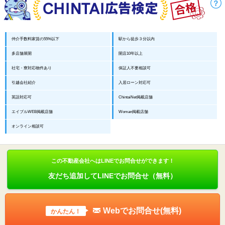
仲介手数料家賃の55%以下
駅から徒歩３分以内
多店舗展開
開店10年以上
社宅・寮対応物件あり
保証人不要相談可
引越会社紹介
入居ローン対応可
英語対応可
ChintaiNet掲載店舗
エイブルWEB掲載店舗
Woman掲載店舗
オンライン相談可
この不動産会社へはLINEでお問合せができます！
友だち追加してLINEでお問合せ（無料）
Webでお問合せ(無料)
かんたん！