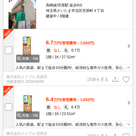
高崎線/宮原駅 徒歩6分
埼玉県さいたま市北区宮原町４丁目
建築中
3階建
6.7
万円
(管理費等：3,000円)
敷
なし
礼
6.7万
1階
1K
27.52m²
画像：6枚
人気の新築。駅まで徒歩10分圏内!。経済的な都市ガス使用。安心の
オートロック。便利な宅配BOX。インターネット無料。浴室乾燥
株式会社エイブル 宮原店
機、室内物干し付きで雨の日も安心です。スーパー、コンビニ徒歩
詳細を見る
情報更新日
2026/08/06
5分圏内。
6.4
万円
(管理費等：3,000円)
敷
なし
礼
6.4万
1階
1K
23.51m²
画像：6枚
人気の新築。駅まで徒歩10分圏内!。経済的な都市ガス使用。安心の
オートロック。便利な宅配BOX。インターネット無料。浴室乾燥
株式会社エイブル 宮原店
機、室内物干し付きで雨の日も安心です。スーパー、コンビニ徒歩
詳細を見る