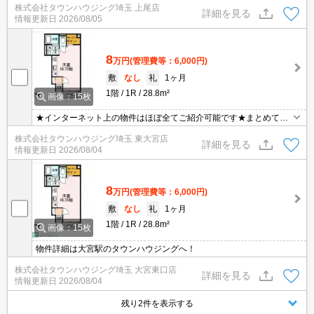
株式会社タウンハウジング埼玉 上尾店
ますとスムーズに御対応できます♪
詳細を見る
情報更新日
2026/08/05
8
万円
(管理費等：6,000円)
敷
なし
礼
1ヶ月
1階
1R
28.8m²
画像：15枚
★インターネット上の物件はほぼ全てご紹介可能です★まとめてご
紹介致します★お部屋探しは情報量地域No１の★タウンハウジング
株式会社タウンハウジング埼玉 東大宮店
東大宮店まで★
詳細を見る
情報更新日
2026/08/04
8
万円
(管理費等：6,000円)
敷
なし
礼
1ヶ月
1階
1R
28.8m²
画像：15枚
物件詳細は大宮駅のタウンハウジングへ！
株式会社タウンハウジング埼玉 大宮東口店
詳細を見る
情報更新日
2026/08/04
残り2件を表示する