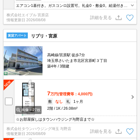
エアコン1基付き。ガスコンロ設置可。礼金0・敷金0。給湯付き。
仲介手数料家賃の55%。
株式会社エイブル 宮原店
詳細を見る
情報更新日
2026/08/08
リブリ・宮原
賃貸アパート
高崎線/宮原駅 徒歩7分
埼玉県さいたま市北区宮原町３丁目
築4年
3階建
7
万円
(管理費等：4,000円)
敷
なし
礼
1ヶ月
2階
1K
26.08m²
画像：27枚
☆お部屋探しはタウンハウジング与野店まで☆
株式会社タウンハウジング埼玉 与野店
詳細を見る
情報更新日
2026/08/09