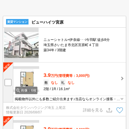
ビューハイツ宮原
賃貸マンション
ニューシャトル<伊奈線･･･/今羽駅 徒歩8分
埼玉県さいたま市北区宮原町４丁目
築34年
3階建
3.9
万円
(管理費等：3,000円)
敷
なし
礼
なし
2階
1R
16.1m²
画像：6枚
掲載物件以外にも多数ご紹介出来ます♪当店ならオンライン接客・内
見可能です！メールでのお問い合わせの際は、電話番号も記載頂き
株式会社タウンハウジング埼玉 上尾店
ますとスムーズに御対応できます♪
詳細を見る
情報更新日
2026/08/07
3.9