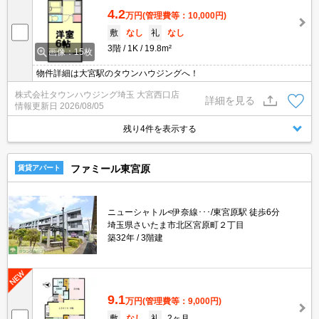
4.2
万円
(管理費等：10,000円)
敷
なし
礼
なし
3階
1K
19.8m²
画像：15枚
物件詳細は大宮駅のタウンハウジングへ！
株式会社タウンハウジング埼玉 大宮西口店
詳細を見る
情報更新日
2026/08/05
残り4件を表示する
ファミール東宮原
賃貸アパート
ニューシャトル<伊奈線･･･/東宮原駅 徒歩6分
埼玉県さいたま市北区宮原町２丁目
築32年
3階建
9.1
万円
(管理費等：9,000円)
敷
なし
礼
2ヶ月