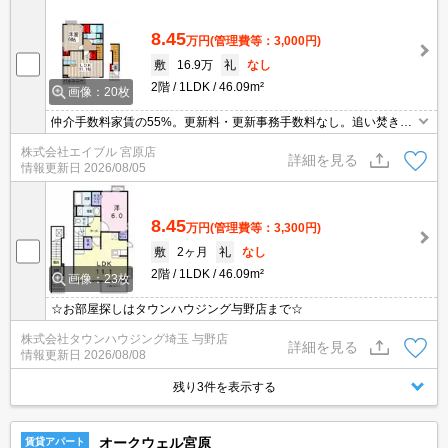
8.45
万円
(管理費等：3,000円)
敷
16.9万
礼
なし
2階
1LDK
46.09m²
画像：20枚
仲介手数料家賃の55%。更新料・更新事務手数料なし。追い焚き付
き。浴室換気乾燥式。保証会社加入要(初回22,000円、月次保証料2.
株式会社エイブル 宮原店
2%)。
詳細を見る
情報更新日
2026/08/05
8.45
万円
(管理費等：3,300円)
敷
2ヶ月
礼
なし
2階
1LDK
46.09m²
画像：23枚
☆お部屋探しはタウンハウジング与野店まで☆
株式会社タウンハウジング埼玉 与野店
詳細を見る
情報更新日
2026/08/08
残り3件を表示する
オークウェル宮原
賃貸アパート