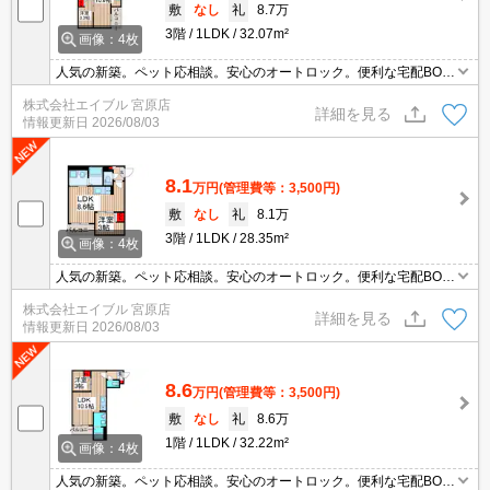
敷
なし
礼
8.7万
3階
1LDK
32.07m²
画像：4枚
人気の新築。ペット応相談。安心のオートロック。便利な宅配BO
X。設備充実。追い焚き機能付きバス。浴室乾燥機、室内物干し付
株式会社エイブル 宮原店
きで雨の日も安心です。エコジョーズで省エネ。遮音床。駅まで徒
詳細を見る
情報更新日
2026/08/03
歩15分圏内!。
8.1
万円
(管理費等：3,500円)
敷
なし
礼
8.1万
3階
1LDK
28.35m²
画像：4枚
人気の新築。ペット応相談。安心のオートロック。便利な宅配BO
X。設備充実。追い焚き機能付きバス。浴室乾燥機、室内物干し付
株式会社エイブル 宮原店
きで雨の日も安心です。エコジョーズで省エネ。遮音床。駅まで徒
詳細を見る
情報更新日
2026/08/03
歩15分圏内!。
8.6
万円
(管理費等：3,500円)
敷
なし
礼
8.6万
1階
1LDK
32.22m²
画像：4枚
人気の新築。ペット応相談。安心のオートロック。便利な宅配BO