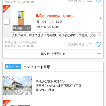
情報更新日
2026/08/06
5分圏内。
6.9
万円
(管理費等：3,000円)
敷
なし
礼
6.9万
3階
1K
27.52m²
画像：6枚
人気の新築。駅まで徒歩10分圏内!。経済的な都市ガス使用。安心の
オートロック。便利な宅配BOX。インターネット無料。浴室乾燥
株式会社エイブル 宮原店
機、室内物干し付きで雨の日も安心です。スーパー、コンビニ徒歩
詳細を見る
情報更新日
2026/08/06
5分圏内。
残り8件を表示する
コンフォート宮原
賃貸アパート
高崎線/宮原駅 徒歩16分
埼玉県さいたま市北区宮原町４丁目
築22年
2階建