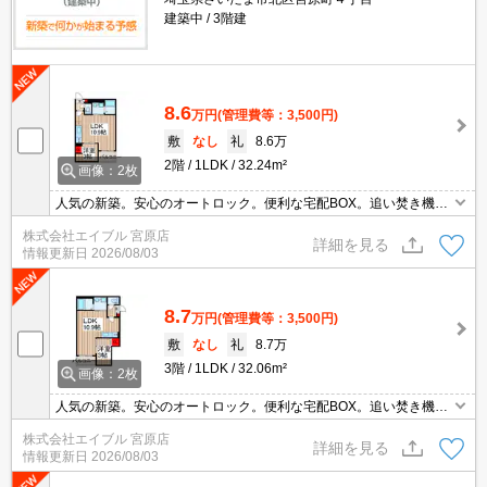
建築中
3階建
8.6
万円
(管理費等：3,500円)
敷
なし
礼
8.6万
2階
1LDK
32.24m²
画像：2枚
人気の新築。安心のオートロック。便利な宅配BOX。追い焚き機能
付きバス。浴室乾燥機、室内物干し付きで雨の日も安心です。エコ
株式会社エイブル 宮原店
ジョーズで省エネ。内見予約受付中。最新の空室状況はお気軽にお
詳細を見る
情報更新日
2026/08/03
問い合わせ下さい。
8.7
万円
(管理費等：3,500円)
敷
なし
礼
8.7万
3階
1LDK
32.06m²
画像：2枚
人気の新築。安心のオートロック。便利な宅配BOX。追い焚き機能
付きバス。浴室乾燥機、室内物干し付きで雨の日も安心です。エコ
株式会社エイブル 宮原店
ジョーズで省エネ。内見予約受付中。最新の空室状況はお気軽にお
詳細を見る
情報更新日
2026/08/03
問い合わせ下さい。