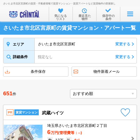
さいたま市北区宮原町の賃貸・不動産情報で賃貸マンション・賃貸アパートなど賃貸物件の部屋探し
お部屋を探す
気になる
最近見た
保存中の
リスト
物件
条件
沿線・駅から
さいたま市北区宮原町の賃貸マンション・アパート一覧
住所から
家賃相場から
さいたま市北区宮原町
変更する
エリア
通勤通学時間から
詳細条件
指定なし
変更する
物件特集から
条件保存
物件新着メール
不動産会社から
TOP
651
件
武蔵ハイツ
PR
賃貸マンション
埼玉県さいたま市北区宮原町２丁目
6
万円
(管理費等：--)