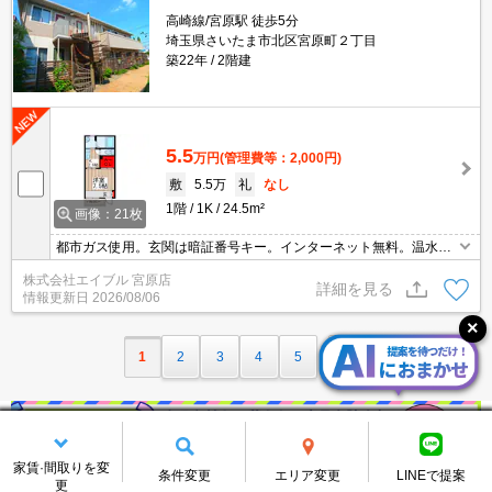
高崎線/宮原駅 徒歩5分
埼玉県さいたま市北区宮原町２丁目
築22年
2階建
5.5
万円
(管理費等：2,000円)
敷
5.5万
礼
なし
1階
1K
24.5m²
画像：21枚
都市ガス使用。玄関は暗証番号キー。インターネット無料。温水洗
浄便座付き。照明器具付き。最寄り駅まで徒歩5分！。生活環境良
株式会社エイブル 宮原店
好。久しぶりに空きました。シャワー付独立洗面台。
詳細を見る
情報更新日
2026/08/06
1
2
3
4
5
家賃·間取りを変
条件変更
エリア変更
LINEで提案
更