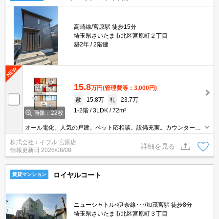
高崎線/宮原駅 徒歩15分
埼玉県さいたま市北区宮原町２丁目
築2年
2階建
15.8
万円
(管理費等：3,000円)
敷
15.8万
礼
23.7万
1-2階
3LDK
72m²
画像：22枚
オール電化。人気の戸建。ペット応相談。設備充実。カウンター式
システムキッチン。一坪バスルーム。当店のお薦め物件。最寄り駅
株式会社エイブル 宮原店
まで徒歩4分！。久しぶりに空きました。詳細はお問い合わせくだ
詳細を見る
情報更新日
2026/08/08
さい。
ロイヤルコート
賃貸マンション
ニューシャトル<伊奈線･･･/加茂宮駅 徒歩8分
埼玉県さいたま市北区宮原町３丁目