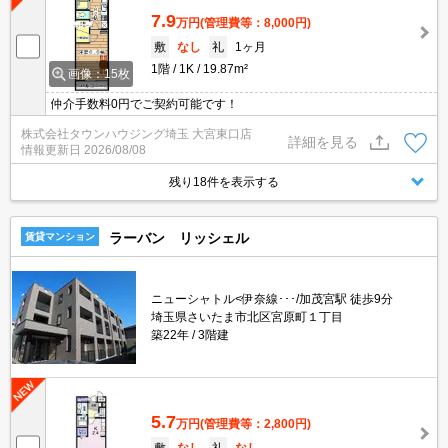
7.9
万円
(管理費等：8,000円)
敷
なし
礼
1ヶ月
1階
1K
19.87m²
画像：15枚
仲介手数料0円でご契約可能です！
株式会社タウンハウジング埼玉 大宮東口店
詳細を見る
情報更新日
2026/08/08
残り18件を表示する
ラーバン リッシェル
賃貸マンション
ニューシャトル<伊奈線･･･/加茂宮駅 徒歩9分
埼玉県さいたま市北区宮原町１丁目
築22年
3階建
5.7
万円
(管理費等：2,800円)
敷
なし
礼
なし