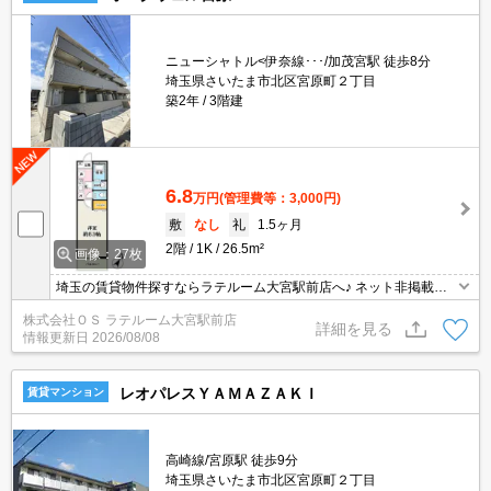
ニューシャトル<伊奈線･･･/加茂宮駅 徒歩8分
埼玉県さいたま市北区宮原町２丁目
築2年
3階建
6.8
万円
(管理費等：3,000円)
敷
なし
礼
1.5ヶ月
2階
1K
26.5m²
画像：27枚
埼玉の賃貸物件探すならラテルーム大宮駅前店へ♪ ネット非掲載物
件多数ございます！ 【入居審査不安な方】【初期安物件】【クレジ
株式会社ＯＳ ラテルーム大宮駅前店
ット決済可】ご相談ください！！ ※仲介手数料無料 『ご来店初めて
詳細を見る
情報更新日
2026/08/08
のお客様・当物件を契約に限る』
レオパレスＹＡＭＡＺＡＫＩ
賃貸マンション
高崎線/宮原駅 徒歩9分
埼玉県さいたま市北区宮原町２丁目