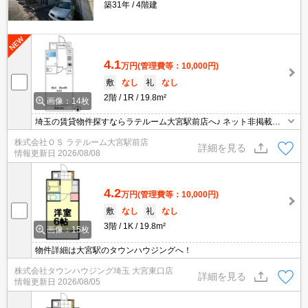
築31年
4階建
4.1
万円
(管理費等：10,000円)
敷
なし
礼
なし
2階
1R
19.8m²
画像：14枚
埼玉の賃貸物件探すならラテルーム大宮駅前店へ♪ ネット非掲載物
件多数ございます！ 【入居審査不安な方】【初期安物件】【クレジ
株式会社ＯＳ ラテルーム大宮駅前店
ット決済可】ご相談ください！！ ※仲介手数料無料 『ご来店初めて
詳細を見る
情報更新日
2026/08/08
のお客様・当物件を契約に限る』
4.2
万円
(管理費等：10,000円)
敷
なし
礼
なし
3階
1K
19.8m²
画像：15枚
物件詳細は大宮駅のタウンハウジングへ！
株式会社タウンハウジング埼玉 大宮東口店
詳細を見る
情報更新日
2026/08/05