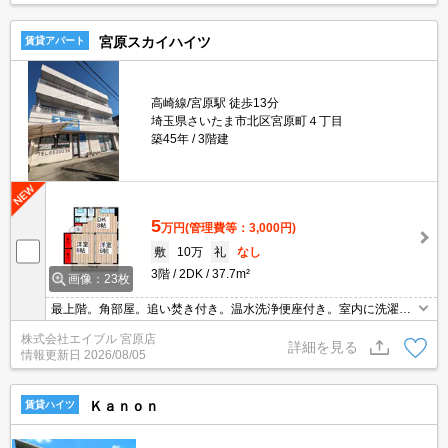
宮原スカイハイツ
賃貸アパート
高崎線/宮原駅 徒歩13分
埼玉県さいたま市北区宮原町４丁目
築45年
3階建
5
万円
(管理費等：3,000円)
敷
10万
礼
なし
3階
2DK
37.7m²
画像：23枚
最上階。角部屋。追い焚き付き。温水洗浄便座付き。室内に洗濯機
置場あり。買い物便利。最寄り駅まで徒歩13分！。最新の空室状況
株式会社エイブル 宮原店
はお気軽にお問い合わせ下さい。現地待ち合わせ、物件ご案内可
詳細を見る
情報更新日
2026/08/05
能。
Ｋａｎｏｎ
賃貸ハイツ