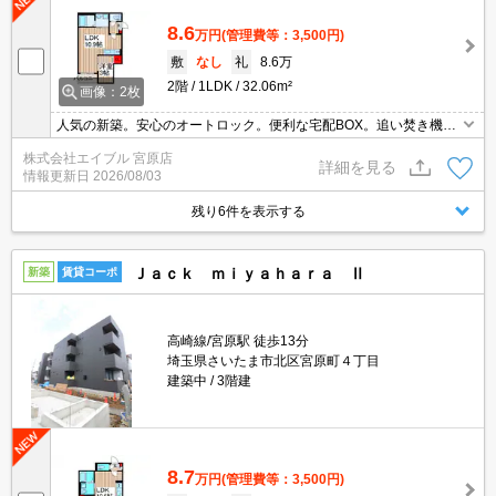
8.6
万円
(管理費等：3,500円)
敷
なし
礼
8.6万
2階
1LDK
32.06m²
画像：2枚
人気の新築。安心のオートロック。便利な宅配BOX。追い焚き機能
付きバス。浴室乾燥機、室内物干し付きで雨の日も安心です。エコ
株式会社エイブル 宮原店
ジョーズで省エネ。内見予約受付中。最新の空室状況はお気軽にお
詳細を見る
情報更新日
2026/08/03
問い合わせ下さい。
残り6件を表示する
Ｊａｃｋ ｍｉｙａｈａｒａ Ⅱ
新築
賃貸コーポ
高崎線/宮原駅 徒歩13分
埼玉県さいたま市北区宮原町４丁目
建築中
3階建
8.7
万円
(管理費等：3,500円)