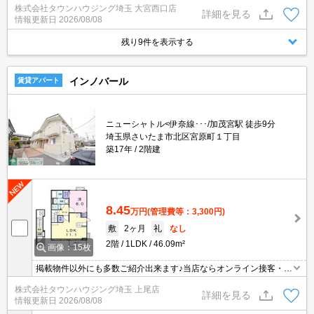
株式会社タウンハウジング埼玉 大宮西口店
詳細を見る
情報更新日
2026/08/08
残り9件を表示する
インノバール
賃貸アパート
ニューシャトル<伊奈線･･･/加茂宮駅 徒歩9分
埼玉県さいたま市北区宮原町１丁目
築17年
2階建
8.45
万円
(管理費等：3,300円)
敷
2ヶ月
礼
なし
2階
1LDK
46.09m²
画像：15枚
掲載物件以外にも多数ご紹介出来ます♪当店ならオンライン接客・内
見可能です！メールでのお問い合わせの際は、電話番号も記載頂き
株式会社タウンハウジング埼玉 上尾店
ますとスムーズに御対応できます♪
詳細を見る
情報更新日
2026/08/08