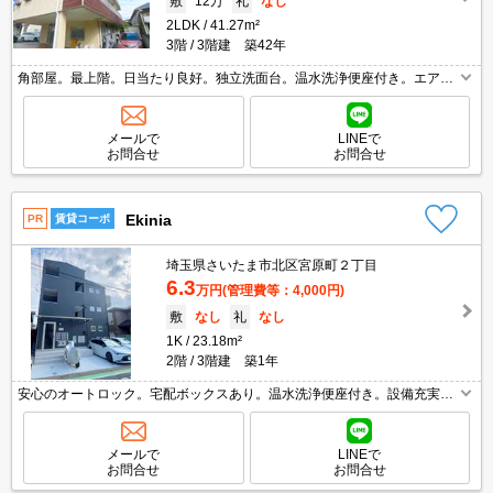
敷
12万
礼
なし
2LDK
41.27m²
3階
3階建 築42年
角部屋。最上階。日当たり良好。独立洗面台。温水洗浄便座付き。エアコ
ン付き。最寄り駅まで徒歩6分！。追い焚き付き。久しぶりに空きまし
た。最新の空室状況はお気軽にお問い合わせ下さい。
メールで
LINEで
お問合せ
お問合せ
Ekinia
PR
賃貸コーポ
埼玉県さいたま市北区宮原町２丁目
6.3
万円
(管理費等：4,000円)
敷
なし
礼
なし
1K
23.18m²
2階
3階建 築1年
安心のオートロック。宅配ボックスあり。温水洗浄便座付き。設備充実。
契約金（初期費用）クレジット決済可。生活環境良好。独立洗面化粧台付
き。
メールで
LINEで
お問合せ
お問合せ