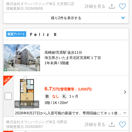
株式会社タウンハウジング埼玉 大宮西口店
わせください☆
詳細を見る
情報更新日
2026/08/08
残り2件を表示する
Ｆｅｌｉｚ II
賃貸アパート
高崎線/宮原駅 徒歩11分
埼玉県さいたま市北区宮原町１丁目
1年未満
3階建
6.7
万円
(管理費等：3,000円)
敷
なし
礼
1ヶ月
3階
1K
20m²
画像：19枚
2026年8月27日から入居可能の新築です。専用回線にてネット使用
料不要。エントランスにオートロック・室内にＴＶドアホンなど防
株式会社タウンハウジング埼玉 与野店
犯設備充実。
詳細を見る
情報更新日
2026/08/07