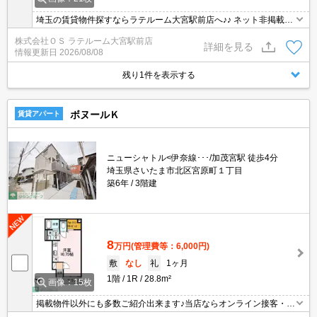
埼玉の賃貸物件探すならラテルーム大宮駅前店へ♪♪ ネット非掲載物
件多数ございます！ 【入居審査不安な方】【初期安物件】【クレジ
株式会社ＯＳ ラテルーム大宮駅前店
ット決済可】お気軽にご相談ください！！ ※仲介手数料無料 『ご来
詳細を見る
情報更新日
2026/08/08
店初めてのお客様・当物件を契約に限る』
残り1件を表示する
ボヌールＫ
賃貸アパート
ニューシャトル<伊奈線･･･/加茂宮駅 徒歩4分
埼玉県さいたま市北区宮原町１丁目
築6年
3階建
8
万円
(管理費等：6,000円)
敷
なし
礼
1ヶ月
1階
1R
28.8m²
画像：15枚
掲載物件以外にも多数ご紹介出来ます♪当店ならオンライン接客・内
見可能です！メールでのお問い合わせの際は、電話番号も記載頂き