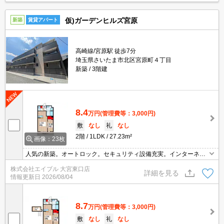
仮)ガーデンヒルズ宮原
新築
賃貸アパート
高崎線/宮原駅 徒歩7分
埼玉県さいたま市北区宮原町４丁目
新築
3階建
8.4
万円
(管理費等：3,000円)
敷
なし
礼
なし
2階
1LDK
27.23m²
画像：23枚
人気の新築。オートロック。セキュリティ設備充実。インターネッ
ト無料。鍵交換代27,000円。駐輪場登録料2,200円要。事務手数料
株式会社エイブル 大宮東口店
8,800円。フリーレント0.5ヶ月。
詳細を見る
情報更新日
2026/08/04
8.7
万円
(管理費等：3,000円)
敷
なし
礼
なし