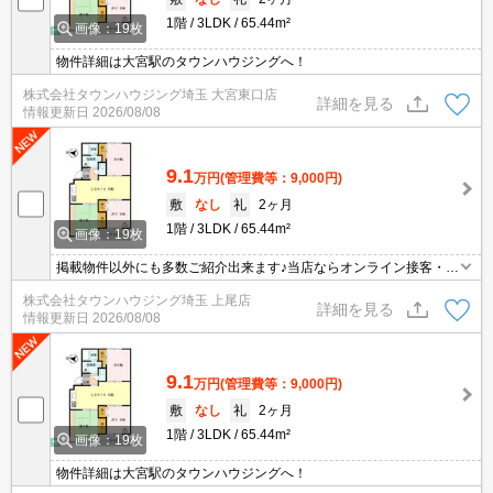
1階
3LDK
65.44m²
画像：19枚
物件詳細は大宮駅のタウンハウジングへ！
株式会社タウンハウジング埼玉 大宮東口店
詳細を見る
情報更新日
2026/08/08
9.1
万円
(管理費等：9,000円)
敷
なし
礼
2ヶ月
1階
3LDK
65.44m²
画像：19枚
掲載物件以外にも多数ご紹介出来ます♪当店ならオンライン接客・内
見可能です！メールでのお問い合わせの際は、電話番号も記載頂き
株式会社タウンハウジング埼玉 上尾店
ますとスムーズに御対応できます♪
詳細を見る
情報更新日
2026/08/08
9.1
万円
(管理費等：9,000円)
敷
なし
礼
2ヶ月
1階
3LDK
65.44m²
画像：19枚
物件詳細は大宮駅のタウンハウジングへ！