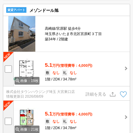
メゾンドール旭
賃貸アパート
高崎線/宮原駅 徒歩4分
埼玉県さいたま市北区宮原町３丁目
築34年
2階建
5.1
万円
(管理費等：4,000円)
敷
なし
礼
なし
1階
2DK
34.78m²
画像：19枚
株式会社タウンハウジング埼玉 大宮東口店
詳細を見る
情報更新日
2026/08/09
5.1
万円
(管理費等：4,000円)
敷
なし
礼
なし
1階
2DK
34.78m²
画像：21枚