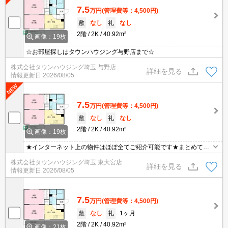
7.5
万円
(管理費等：4,500円)
敷
なし
礼
なし
2階
2K
40.92m²
画像：19枚
☆お部屋探しはタウンハウジング与野店まで☆
株式会社タウンハウジング埼玉 与野店
詳細を見る
情報更新日
2026/08/05
7.5
万円
(管理費等：4,500円)
敷
なし
礼
なし
2階
2K
40.92m²
画像：19枚
★インターネット上の物件はほぼ全てご紹介可能です★まとめてご
紹介致します★お部屋探しは情報量地域No１の★タウンハウジング
株式会社タウンハウジング埼玉 東大宮店
東大宮店まで★
詳細を見る
情報更新日
2026/08/05
7.5
万円
(管理費等：4,500円)
敷
なし
礼
1ヶ月
2階
2K
40.92m²
画像：21枚