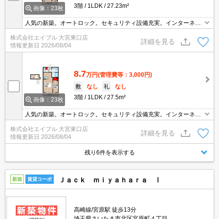
3階
1LDK
27.23m²
画像：23枚
人気の新築。オートロック。セキュリティ設備充実。インターネッ
ト無料。鍵交換代27,000円。駐輪場登録料2,200円要。事務手数料
株式会社エイブル 大宮東口店
8,800円。ロフト付き。フリーレント0.5ヶ月。
詳細を見る
情報更新日
2026/08/04
8.7
万円
(管理費等：3,000円)
敷
なし
礼
なし
3階
1LDK
27.5m²
画像：23枚
人気の新築。オートロック。セキュリティ設備充実。インターネッ
ト無料。鍵交換代27,000円。駐輪場登録料2,200円要。事務手数料
株式会社エイブル 大宮東口店
8,800円。ロフト付き。フリーレント0.5ヶ月。
詳細を見る
情報更新日
2026/08/04
残り6件を表示する
Ｊａｃｋ ｍｉｙａｈａｒａ Ⅰ
新築
賃貸コーポ
高崎線/宮原駅 徒歩13分
埼玉県さいたま市北区宮原町４丁目