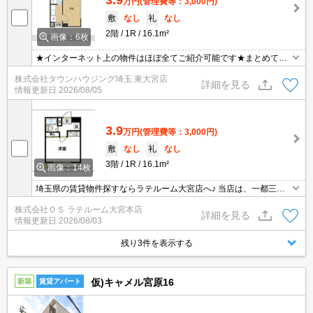
万円
(管理費等：3,000円)
敷
なし
礼
なし
2階
1R
16.1m²
画像：6枚
★インターネット上の物件はほぼ全てご紹介可能です★まとめてご
紹介致します★お部屋探しは情報量地域No１の★タウンハウジング
株式会社タウンハウジング埼玉 東大宮店
東大宮店まで★
詳細を見る
情報更新日
2026/08/05
3.9
万円
(管理費等：3,000円)
敷
なし
礼
なし
3階
1R
16.1m²
画像：14枚
埼玉県の賃貸物件探すならラテルーム大宮店へ♪ 当店は、一都三県
の中でも埼玉県に特化しておりますので、納得のお部屋探しが提供
株式会社ＯＳ ラテルーム大宮本店
可能！インターネット上に公開されてない物件多数取扱っておりま
詳細を見る
情報更新日
2026/08/03
す。初期費用のキャンペーン物件も御座いまして、お支払いは分割
支払いも対応しております。 ※当物件は、仲介手数料のご負担0円
残り3件を表示する
となります。
仮)キャメル宮原16
新築
賃貸アパート