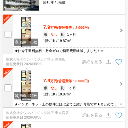
築18年
3階建
7.9
万円
(管理費等：8,000円)
敷
なし
礼
1ヶ月
1階
1K
19.87m²
画像：15枚
★仲介手数料無料・敷金ゼロで初期費用軽減しました！☆
株式会社タウンハウジング埼玉 浦和店
詳細を見る
情報更新日
2026/08/08
7.9
万円
(管理費等：8,000円)
敷
なし
礼
1ヶ月
1階
1K
19.87m²
画像：15枚
★インターネット上の物件はほぼ全てご紹介可能です★まとめてご
紹介致します★お部屋探しは情報量地域No１の★タウンハウジング
株式会社タウンハウジング埼玉 東大宮店
東大宮店まで★
詳細を見る
情報更新日
2026/08/07