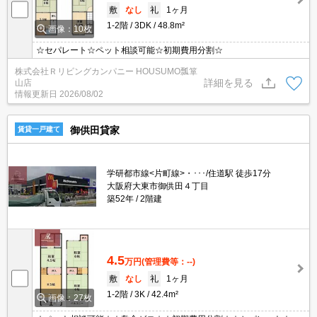
敷
なし
礼
1ヶ月
1-2階
3DK
48.8m²
画像：10枚
☆セパレート☆ペット相談可能☆初期費用分割☆
株式会社Ｒリビングカンパニー HOUSUMO瓢箪
詳細を見る
山店
情報更新日
2026/08/02
御供田貸家
賃貸一戸建て
学研都市線<片町線>・･･･/住道駅 徒歩17分
大阪府大東市御供田４丁目
築52年
2階建
4.5
万円
(管理費等：--)
敷
なし
礼
1ヶ月
1-2階
3K
42.4m²
画像：27枚