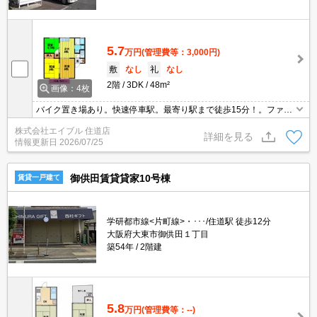
5.7
万円
(管理費等：3,000円)
敷
なし
礼
なし
2階
3DK
48m²
画像：4枚
バイク置き場あり。快速停車駅。最寄り駅まで徒歩15分！。ファミ
リー様必見。実物を見てお確かめください。現地待ち合わせ、物件
株式会社エイブル 住道店
ご案内可能。オンライン内見対応可。ぜひお問い合わせください!。
詳細を見る
情報更新日
2026/07/25
御供田賃貸貸家10号棟
賃貸一戸建て
学研都市線<片町線>・･･･/住道駅 徒歩12分
大阪府大東市御供田１丁目
築54年
2階建
5.8
万円
(管理費等：--)