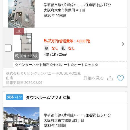
学研都市線<片町線>・･･･/住道駅 徒歩17分
大阪府大東市御供田４丁目
築26年
4階建
5.2
万円
(管理費等：4,000円)
敷
なし
礼
なし
4階
1K
25m²
画像：27枚
☆インターネット無料☆セパレート☆オートロック☆
株式会社Ｒリビングカンパニー HOUSUMO瓢箪
詳細を見る
山店
情報更新日
2026/08/06
タウンホームツツミＣ棟
賃貸ハイツ
学研都市線<片町線>・･･･/住道駅 徒歩15分
大阪府大東市御供田3丁目
築32年
2階建