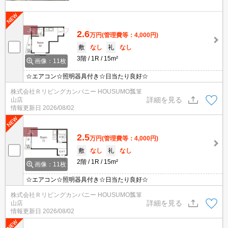
2.6
万円
(管理費等：4,000円)
敷
なし
礼
なし
3階
1R
15m²
画像：11枚
☆エアコン☆照明器具付き☆日当たり良好☆
株式会社Ｒリビングカンパニー HOUSUMO瓢箪
詳細を見る
山店
情報更新日
2026/08/02
2.5
万円
(管理費等：4,000円)
敷
なし
礼
なし
2階
1R
15m²
画像：11枚
☆エアコン☆照明器具付き☆日当たり良好☆
株式会社Ｒリビングカンパニー HOUSUMO瓢箪
詳細を見る
山店
情報更新日
2026/08/02