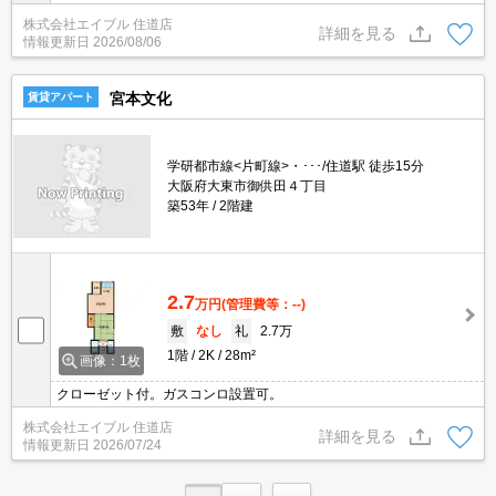
ス・トイレ別。シャワー付き。洗面化粧台付き。TVインターホン付
株式会社エイブル 住道店
き。室内洗濯機置場。
詳細を見る
情報更新日
2026/08/06
宮本文化
賃貸アパート
学研都市線<片町線>・･･･/住道駅 徒歩15分
大阪府大東市御供田４丁目
築53年
2階建
2.7
万円
(管理費等：--)
敷
なし
礼
2.7万
1階
2K
28m²
画像：1枚
クローゼット付。ガスコンロ設置可。
株式会社エイブル 住道店
詳細を見る
情報更新日
2026/07/24