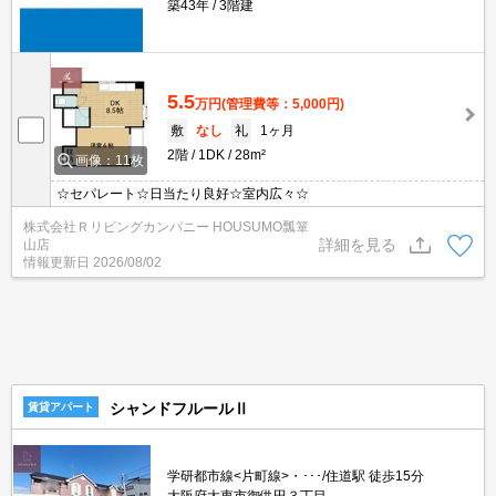
築43年
3階建
5.5
万円
(管理費等：5,000円)
敷
なし
礼
1ヶ月
2階
1DK
28m²
画像：11枚
☆セパレート☆日当たり良好☆室内広々☆
株式会社Ｒリビングカンパニー HOUSUMO瓢箪
詳細を見る
山店
情報更新日
2026/08/02
シャンドフルールⅡ
賃貸アパート
学研都市線<片町線>・･･･/住道駅 徒歩15分