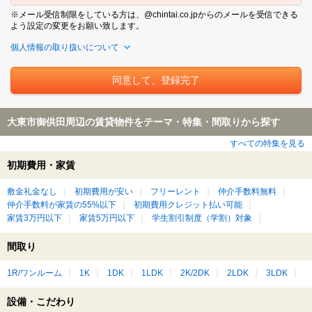
※メール受信制限をしている方は、@chintai.co.jpからのメールを受信できる
よう設定の変更をお願い致します。
個人情報の取り扱いについて
大東市御供田周辺の賃貸物件をテーマ・特集・間取りから探す
すべての特集を見る
初期費用・家賃
敷金礼金なし
初期費用が安い
フリーレント
仲介手数料無料
仲介手数料が家賃の55%以下
初期費用クレジット払い可能
家賃3万円以下
家賃5万円以下
学生割引制度（学割）対象
間取り
1R/ワンルーム
1K
1DK
1LDK
2K/2DK
2LDK
3LDK
設備・こだわり