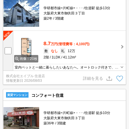
学研都市線<片町線>・･･･/住道駅 徒歩13分
大阪府大東市御供田３丁目
築2年
3階建
8.7
万円
(管理費等：4,100円)
敷
なし
礼
12万
2階
1LDK
41.12m²
画像：20枚
室内ペットと一緒に暮らしたいあなたへ。オートロック付きで、一
人暮らしも安心。防犯カメラ付きマンション。追い焚き・エアコ
株式会社エイブル 住道店
ン・浴室乾燥機付きで設備充実!。浴室乾燥機、室内物干し付きで雨
詳細を見る
情報更新日
2026/08/03
の日も安心です。
コンフォート住道
賃貸マンション
学研都市線<片町線>・･･･/住道駅 徒歩10分
大阪府大東市御供田３丁目
築36年
3階建