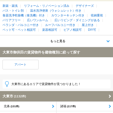
新築・築浅
リフォーム・リノベーション済み
デザイナーズ
バス・トイレ別
温水洗浄便座（ウォシュレット）付き
食器洗浄乾燥機（食洗機）付き
カウンターキッチン付き
収納重視
バリアフリー
広いワンルーム
広いリビング・ダイニングがある
ベランダ・バルコニー付き
ルーフバルコニー付き
屋上付き
ペット可・ペット相談可
楽器相談可
ピアノ相談可
DIY可
もっと見る
大東市御供田の賃貸物件を建物種別に絞って探す
アパート
大東市にあるエリアで賃貸物件が見つかりました！
大東市
(1132件)
北条
諸福
(131件)
(117件)