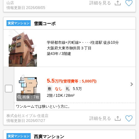
詳細を見る
山店
情報更新日
2026/08/05
雪園コーポ
賃貸マンション
学研都市線<片町線>・･･･/住道駅 徒歩10分
大阪府大東市御供田３丁目
築43年
3階建
5.5
万円
(管理費等：5,000円)
敷
なし
礼
5.5万
2階
1DK
28m²
画像：7枚
ワンルームでは狭いという方に。
株式会社エイブル 住道店
詳細を見る
情報更新日
2026/07/27
西廣マンション
賃貸マンション