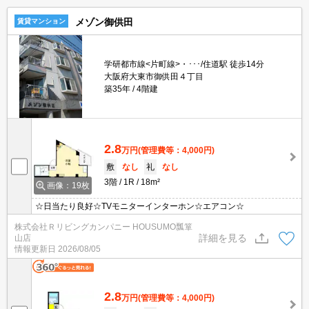
メゾン御供田
賃貸マンション
学研都市線<片町線>・･･･/住道駅 徒歩14分
大阪府大東市御供田４丁目
築35年
4階建
2.8
万円
(管理費等：4,000円)
敷
なし
礼
なし
3階
1R
18m²
画像：19枚
☆日当たり良好☆TVモニターインターホン☆エアコン☆
株式会社Ｒリビングカンパニー HOUSUMO瓢箪
詳細を見る
山店
情報更新日
2026/08/05
2.8
万円
(管理費等：4,000円)