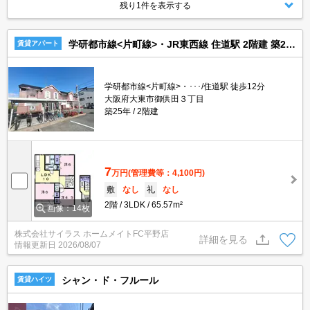
残り1件を表示する
学研都市線<片町線>・JR東西線 住道駅 2階建 築25年
賃貸アパート
学研都市線<片町線>・･･･/住道駅 徒歩12分
大阪府大東市御供田３丁目
築25年
2階建
7
万円
(管理費等：4,100円)
敷
なし
礼
なし
2階
3LDK
65.57m²
画像：14枚
株式会社サイラス ホームメイトFC平野店
詳細を見る
情報更新日
2026/08/07
シャン・ド・フルール
賃貸ハイツ