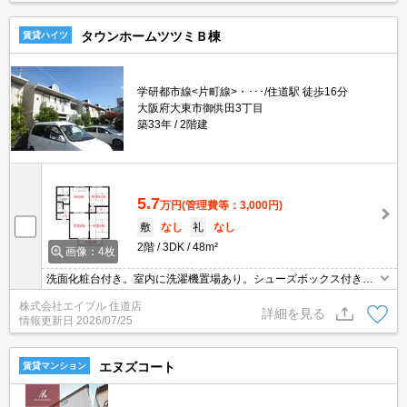
タウンホームツツミＢ棟
賃貸ハイツ
学研都市線<片町線>・･･･/住道駅 徒歩16分
大阪府大東市御供田3丁目
築33年
2階建
5.7
万円
(管理費等：3,000円)
敷
なし
礼
なし
2階
3DK
48m²
画像：4枚
洗面化粧台付き。室内に洗濯機置場あり。シューズボックス付き。
クローゼット付。フローリング。ガスコンロ設置可。
株式会社エイブル 住道店
詳細を見る
情報更新日
2026/07/25
エヌズコート
賃貸マンション