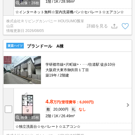
1階
1K
28.98m²
画像：28枚
☆インターネット無料☆室内洗濯機パン☆セパレート☆エアコン☆
株式会社Ｒリビングカンパニー HOUSUMO瓢箪
詳細を見る
山店
情報更新日
2026/08/05
プランドール A棟
賃貸ハイツ
学研都市線<片町線>・･･･/住道駅 徒歩10分
大阪府大東市御供田１丁目
築19年
2階建
4.8
万円
(管理費等：6,000円)
敷
20,000円
礼
なし
2階
1K
26.49m²
画像：35枚
☆独立洗面台☆セパレート☆エアコン☆