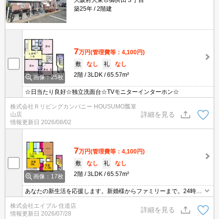
大阪府大東市御供田３丁目
築25年
2階建
7
万円
(管理費等：4,100円)
敷
なし
礼
なし
2階
3LDK
65.57m²
画像：25枚
☆日当たり良好☆独立洗面台☆TVモニターインターホン☆
株式会社Ｒリビングカンパニー HOUSUMO瓢箪
詳細を見る
山店
情報更新日
2026/08/02
7
万円
(管理費等：4,100円)
敷
なし
礼
なし
2階
3LDK
65.57m²
画像：17枚
あなたの新生活を応援します。新婚様からファミリーまで。24時間
受付コールセンター有。TVモニターホンで安心生活を!。収納たっぷ
株式会社エイブル 住道店
りでお部屋が広く使えますよ。
詳細を見る
情報更新日
2026/07/28