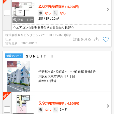
2.6
万円
(管理費等：4,000円)
敷
なし
礼
なし
2階
1R
15m²
画像：11枚
☆エアコン☆照明器具付き☆日当たり良好☆
株式会社Ｒリビングカンパニー HOUSUMO瓢箪
詳細を見る
山店
情報更新日
2026/08/02
ＳＵＮＬＩＴ Ⅲ
賃貸アパート
学研都市線<片町線>・･･･/住道駅 徒歩5分
大阪府大東市御供田２丁目
築6年
3階建
5.9
万円
(管理費等：4,100円)
敷
なし
礼
1ヶ月