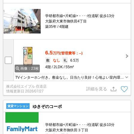
学研都市線<片町線>・･･･/住道駅 徒歩13分
大阪府大東市御供田4丁目
築35年
4階建
6.5
万円
(管理費等：--)
敷
なし
礼
6.5万
4階
2LDK
55m²
画像：23枚
TVインターホン付き。敷金なし。日当たり良好！心地よい室内環
境！。バイク置き場あり。駐輪場有。バス・トイレ別。二人入居
株式会社エイブル 住道店
可。子供可。ガスコンロ付き。
詳細を見る
情報更新日
2026/07/27
ゆきぞのコーポ
賃貸マンション
学研都市線<片町線>・･･･/住道駅 徒歩10分
大阪府大東市御供田３丁目