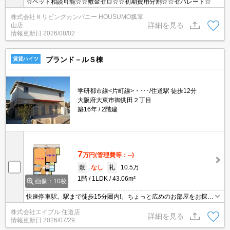
☆ペット相談可能☆☆敷金ゼロ☆☆初期費用分割☆☆セパレート☆
株式会社Ｒリビングカンパニー HOUSUMO瓢箪
詳細を見る
山店
情報更新日
2026/08/02
プランド－ルＳ棟
賃貸ハイツ
学研都市線<片町線>・･･･/住道駅 徒歩12分
大阪府大東市御供田２丁目
築16年
2階建
7
万円
(管理費等：--)
敷
なし
礼
10.5万
1階
1LDK
43.06m²
画像：10枚
快速停車駅。駅まで徒歩15分圏内!。ちょっと広めのお部屋をお探し
のあなたへ。実物を見てお確かめください。現地待ち合わせ、物件
株式会社エイブル 住道店
ご案内可能。オンライン内見対応可。ぜひお問い合わせください!。
詳細を見る
情報更新日
2026/07/29