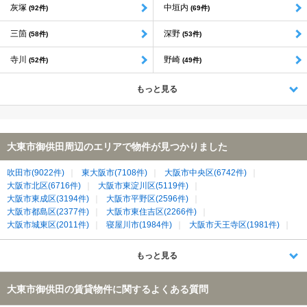
灰塚
中垣内
(92件)
(69件)
三箇
深野
(58件)
(53件)
寺川
野崎
(52件)
(49件)
もっと見る
大東市御供田周辺のエリアで物件が見つかりました
吹田市(9022件)
東大阪市(7108件)
大阪市中央区(6742件)
大阪市北区(6716件)
大阪市東淀川区(5119件)
大阪市東成区(3194件)
大阪市平野区(2596件)
大阪市都島区(2377件)
大阪市東住吉区(2266件)
大阪市城東区(2011件)
寝屋川市(1984件)
大阪市天王寺区(1981件)
大阪市生野区(1980件)
大阪市阿倍野区(1643件)
八尾市(1336件)
摂津市(1297件)
門真市(1169件)
守口市(1149件)
もっと見る
大東市(1132件)
大阪市旭区(1108件)
大阪市鶴見区(940件)
交野市(810件)
生駒市(368件)
四條畷市(360件)
大東市御供田の賃貸物件に関するよくある質問
生駒郡平群町(32件)