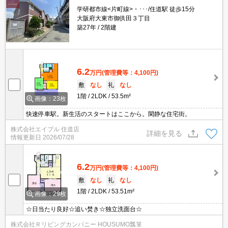
学研都市線<片町線>・･･･/住道駅 徒歩15分
大阪府大東市御供田３丁目
築27年
2階建
6.2
万円
(管理費等：4,100円)
敷
なし
礼
なし
1階
2LDK
53.5m²
画像：23枚
快速停車駅。新生活のスタートはここから。閑静な住宅街。
株式会社エイブル 住道店
詳細を見る
情報更新日
2026/07/28
6.2
万円
(管理費等：4,100円)
敷
なし
礼
なし
1階
2LDK
53.51m²
画像：29枚
☆日当たり良好☆追い焚き☆独立洗面台☆
株式会社Ｒリビングカンパニー HOUSUMO瓢箪