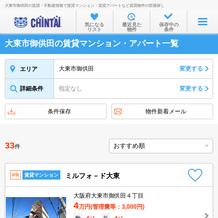
大東市御供田の賃貸・不動産情報で賃貸マンション・賃貸アパートなど賃貸物件の部屋探し
お部屋を探す
気になる
最近見た
保存中の
リスト
物件
条件
沿線・駅から
大東市御供田の賃貸マンション・アパート一覧
住所から
家賃相場から
大東市御供田
変更する
エリア
通勤通学時間から
詳細条件
指定なし
変更する
物件特集から
条件保存
物件新着メール
不動産会社から
TOP
33
件
ミルフォ－ド大東
PR
賃貸マンション
大阪府大東市御供田４丁目
4
万円
(管理費等：3,000円)