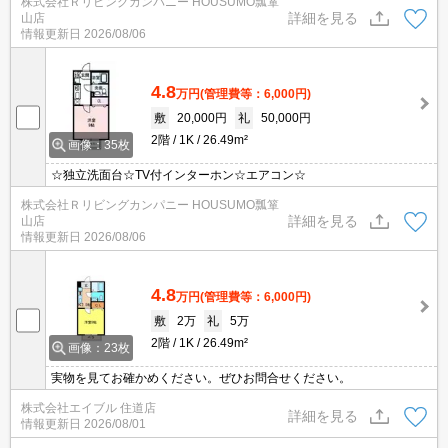
株式会社Ｒリビングカンパニー HOUSUMO瓢箪
詳細を見る
山店
情報更新日
2026/08/06
4.8
万円
(管理費等：6,000円)
敷
20,000円
礼
50,000円
2階
1K
26.49m²
画像：35枚
☆独立洗面台☆TV付インターホン☆エアコン☆
株式会社Ｒリビングカンパニー HOUSUMO瓢箪
詳細を見る
山店
情報更新日
2026/08/06
4.8
万円
(管理費等：6,000円)
敷
2万
礼
5万
2階
1K
26.49m²
画像：23枚
実物を見てお確かめください。ぜひお問合せください。
株式会社エイブル 住道店
詳細を見る
情報更新日
2026/08/01