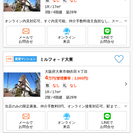
敷
なし
礼
なし
1R
17m²
3階
4階建 築28年
オンライン内見対応可。すぐ内見可能。仲介手数料借主負担なし。スーパ
ーへ300m 自転車での買物も便利。角部屋をお探しの方に。引越会社指定
(実費)。家具配置はイメ－ジです。家具・調度品等は含まれません。
メールで
オンライン
LINEで
お問合せ
来店
お問合せ
ミルフォ－ド大東
PR
賃貸マンション
大阪府大東市御供田４丁目
4
万円
(管理費等：3,000円)
敷
なし
礼
なし
1R
17m²
2階
4階建 築28年
当店のみの限定募集。仲介手数料0円。オンライン接客対応可。駅まで平
坦。クレジットカードで契約金払えます。スーパーが近く(300m)買物便
利。引越指定業者あり。画像の家具小物家電は付いていません。
メールで
オンライン
LINEで
お問合せ
来店
お問合せ