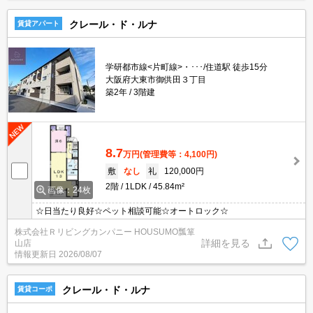
クレール・ド・ルナ
賃貸アパート
学研都市線<片町線>・･･･/住道駅 徒歩15分
大阪府大東市御供田３丁目
築2年
3階建
8.7
万円
(管理費等：4,100円)
敷
なし
礼
120,000円
2階
1LDK
45.84m²
画像：24枚
☆日当たり良好☆ペット相談可能☆オートロック☆
株式会社Ｒリビングカンパニー HOUSUMO瓢箪
詳細を見る
山店
情報更新日
2026/08/07
クレール・ド・ルナ
賃貸コーポ