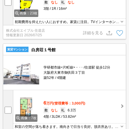
敷
なし
礼
なし
3階
1R
16m²
画像：23枚
初期費用を抑えたい人におすすめ。家賃に注目。TVインターホン付
き。エアコン付き。南向きベランダで日当たりもGOOD。
株式会社エイブル 住道店
詳細を見る
情報更新日
2026/07/25
白房荘１号館
賃貸マンション
学研都市線<片町線>・･･･/住道駅 徒歩12分
大阪府大東市御供田３丁目
築52年
4階建
6
万円
(管理費等：3,000円)
敷
なし
礼
6.3万
4階
3LDK
53.82m²
画像：7枚
和室の空間が落ち着きます。南向きで日当り良好。脱衣所あり。バ