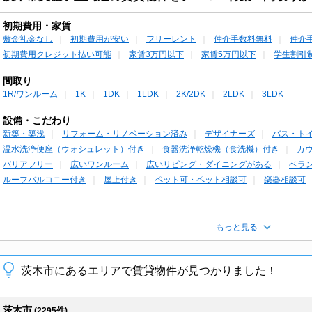
初期費用・家賃
敷金礼金なし
初期費用が安い
フリーレント
仲介手数料無料
仲介
初期費用クレジット払い可能
家賃3万円以下
家賃5万円以下
学生割引
間取り
1R/ワンルーム
1K
1DK
1LDK
2K/2DK
2LDK
3LDK
設備・こだわり
新築・築浅
リフォーム・リノベーション済み
デザイナーズ
バス・ト
温水洗浄便座（ウォシュレット）付き
食器洗浄乾燥機（食洗機）付き
カ
バリアフリー
広いワンルーム
広いリビング・ダイニングがある
ベラ
ルーフバルコニー付き
屋上付き
ペット可・ペット相談可
楽器相談可
もっと見る
茨木市にあるエリアで賃貸物件が見つかりました！
茨木市
(2295件)