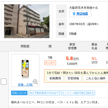
大阪府茨木市美穂ケ丘
住所
周辺地図
築年
1987年03月（築39年）
階建
5階建
家賃
敷金
間取図
階
管理費
礼金
5.8
7階
なし
万円
10万
2
即入居可
5,000円
1分で完結！聞きたい項目を選んでかんたん無
初期費用
空室情報
これと似た物件
画像：23枚
写真いろいろ
仲介手数料家賃の55%以下
オンライン相談可能
南向き
南向きバルコニー。IHコンロ付き。バス・トイレ別。エアコン付き。