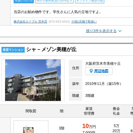
写真いろいろ
仲介手数料家賃の55%以下
オンライン相談可能
当店のお勧め物件です。学生さんに人気の立地ですよ。
株式会社エイブル 茨木店
(072-622-4411)
※他1店舗で取扱い
残り3件を表示する
シャ－メゾン美穂が丘
賃貸マンション
大阪府茨木市美穂ケ丘
住所
周辺地図
築年
2010年11月（築15年）
階建
3階建
家賃
敷金
間取図
階
管理費
礼金
10
5万
万円
3階
20万
6
7,000円