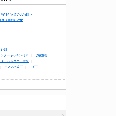
手数料が家賃の55%以下
制度（学割）対象
イレ別
ウンターキッチン付き
収納重視
ンダ・バルコニー付き
ピアノ相談可
DIY可