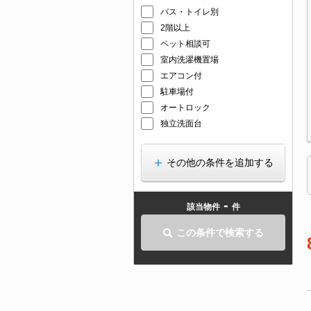
バス・トイレ別
2階以上
ペット相談可
室内洗濯機置場
エアコン付
駐車場付
オートロック
独立洗面台
その他の条件を追加する
-
該当物件
件
この条件で検索する