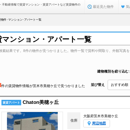
・不動産情報で賃貸マンション・賃貸アパートなど賃貸物件の
最近見た物件
気
物件･マンション･アパート一覧
貸マンション・アパート一覧
検索結果です。8件の物件が見つかりました。物件一覧で賃料や間取り、外観写真を
建物種別を絞り込む
8
並び替え
件の賃貸物件情報が茨木市美穂ケ丘で見つかりました
Chaton美穂ヶ丘
賃貸アパート
大阪府茨木市美穂ケ丘
住所
周辺地図