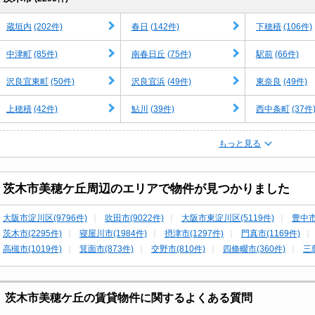
(202件)
(142件)
(106件)
蔵垣内
春日
下穂積
(85件)
(75件)
(66件)
中津町
南春日丘
駅前
(50件)
(49件)
(49件)
沢良宜東町
沢良宜浜
東奈良
(42件)
(39件)
(37件
上穂積
鮎川
西中条町
もっと見る
茨木市美穂ケ丘周辺のエリアで物件が見つかりました
大阪市淀川区(9796件)
吹田市(9022件)
大阪市東淀川区(5119件)
豊中市
茨木市(2295件)
寝屋川市(1984件)
摂津市(1297件)
門真市(1169件)
高槻市(1019件)
箕面市(873件)
交野市(810件)
四條畷市(360件)
三
茨木市美穂ケ丘の賃貸物件に関するよくある質問