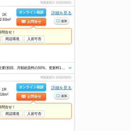
情報更新日
2026/08/01
オンライン相談
詳細を見る
1K
2.93m²
追加
お問合せ
料問合せ！
周辺環境
入居可否
当店のお勧め物件です。鉄筋コンクリート造りのマンションです。保証会社要(初回、月額総賃料の50%、更新料1万円/年)。
情報更新日
2026/08/01
オンライン相談
詳細を見る
1R
18m²
追加
お問合せ
料問合せ！
周辺環境
入居可否