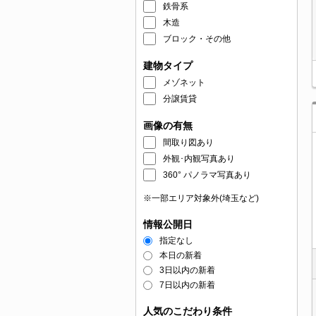
鉄骨系
木造
ブロック・その他
建物タイプ
メゾネット
分譲賃貸
画像の有無
間取り図あり
外観･内観写真あり
360° パノラマ写真あり
※一部エリア対象外(埼玉など)
情報公開日
指定なし
本日の新着
3日以内の新着
7日以内の新着
人気のこだわり条件