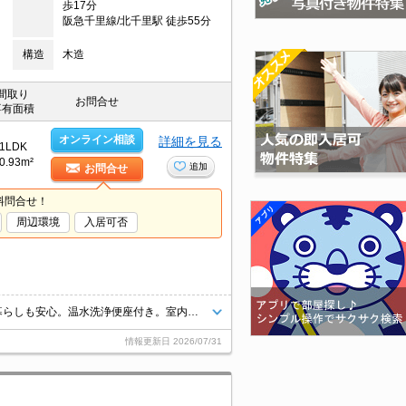
歩17分
阪急千里線/北千里駅 徒歩55分
構造
木造
間取り
お問合せ
専有面積
オンライン相談
詳細を見る
1LDK
0.93m²
追加
お問合せ
料問合せ！
周辺環境
入居可否
最寄り駅まで徒歩10分！。2口ガスコンロ付。オートロック付きで、一人暮らしも安心。温水洗浄便座付き。室内ペットと一緒に暮らしたいあなたへ。宅配ボックスあり。インターネット無料で使い放題。
情報更新日
2026/07/31