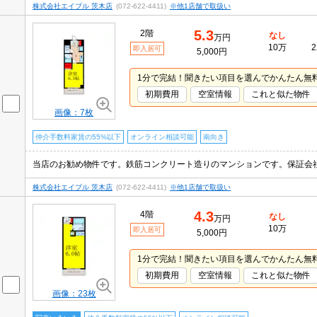
株式会社エイブル 茨木店
(072-622-4411)
※他1店舗で取扱い
5.3
2階
なし
万円
10万
2
即入居可
5,000円
1分で完結！聞きたい項目を選んでかんたん無
初期費用
空室情報
これと似た物件
画像：7枚
仲介手数料家賃の55%以下
オンライン相談可能
南向き
株式会社エイブル 茨木店
(072-622-4411)
※他1店舗で取扱い
4.3
4階
なし
万円
10万
即入居可
5,000円
1分で完結！聞きたい項目を選んでかんたん無
初期費用
空室情報
これと似た物件
画像：23枚