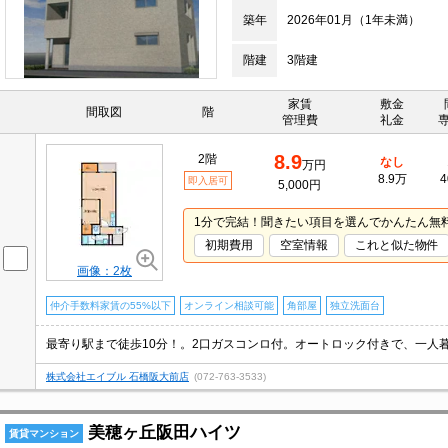
築年
2026年01月（1年未満）
階建
3階建
家賃
敷金
間取図
階
管理費
礼金
8.9
2階
なし
万円
8.9万
4
即入居可
5,000円
1分で完結！聞きたい項目を選んでかんたん無
初期費用
空室情報
これと似た物件
画像：2枚
仲介手数料家賃の55%以下
オンライン相談可能
角部屋
独立洗面台
株式会社エイブル 石橋阪大前店
(072-763-3533)
美穂ヶ丘阪田ハイツ
賃貸マンション