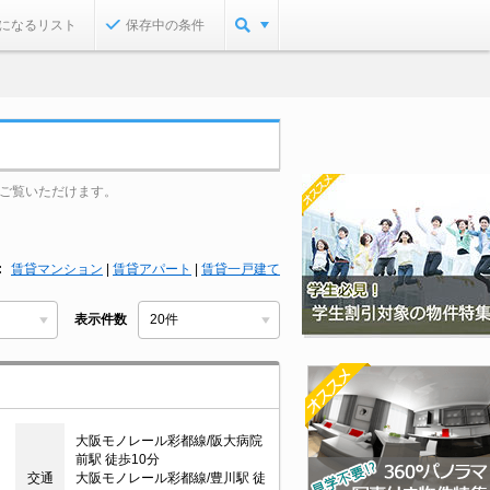
になるリスト
保存中の条件
ご覧いただけます。
賃貸マンション
|
賃貸アパート
|
賃貸一戸建て
表示件数
大阪モノレール彩都線/阪大病院
前駅 徒歩10分
交通
大阪モノレール彩都線/豊川駅 徒