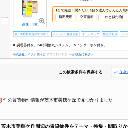
1分で完結！聞きたい項目を選んでかんたん無
初期費用
空室情報
これと似た物件
画像：3枚
仲介手数料家賃の55%以下
オンライン相談可能
オートロック
独立洗面台
ペッ
IH調理器付き。24時間換気システム。TVインターホン付き。
株式会社エイブル 茨木店
(072-622-4411)
※他3店舗で取扱い
この検索条件を保存する
保存
8
件の賃貸物件情報が茨木市美穂ケ丘で見つかりました
茨木市美穂ケ丘周辺の賃貸物件をテーマ・特集・間取りか