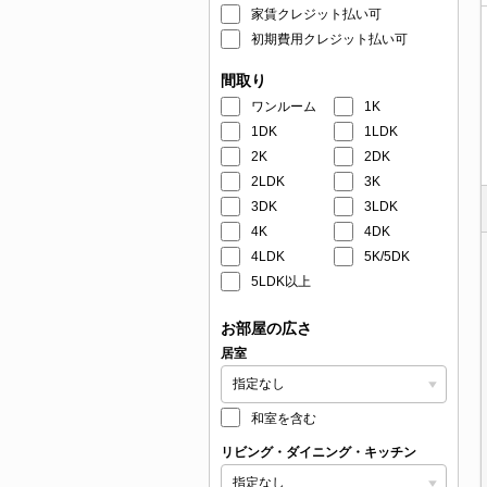
家賃クレジット払い可
初期費用クレジット払い可
間取り
ワンルーム
1K
1DK
1LDK
2K
2DK
2LDK
3K
3DK
3LDK
4K
4DK
4LDK
5K/5DK
5LDK以上
お部屋の広さ
居室
和室を含む
リビング・ダイニング・キッチン