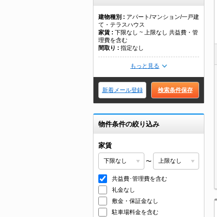
建物種別
アパート/マンション/一戸建
て・テラスハウス
家賃
下限なし ~ 上限なし 共益費・管
理費を含む
間取り
指定なし
もっと見る
新着メール登録
検索条件保存
物件条件の絞り込み
家賃
〜
共益費･管理費を含む
礼金なし
敷金・保証金なし
駐車場料金を含む