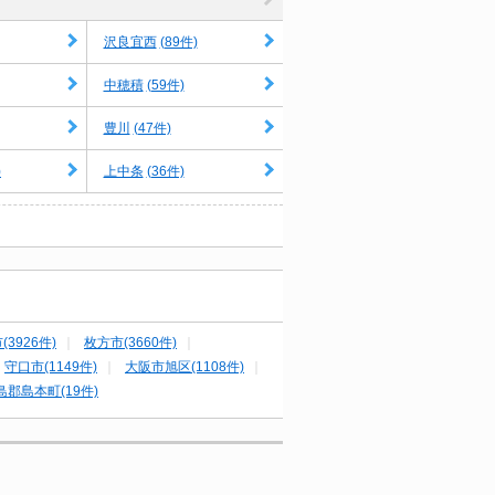
(89件)
沢良宜西
(59件)
中穂積
(47件)
豊川
)
(36件)
上中条
(3926件)
枚方市(3660件)
守口市(1149件)
大阪市旭区(1108件)
島郡島本町(19件)