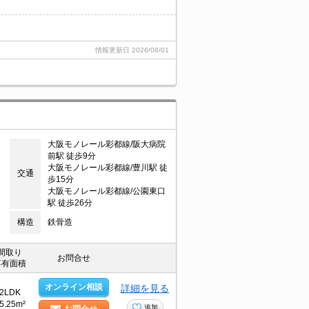
情報更新日
2026/08/01
大阪モノレール彩都線/阪大病院
前駅 徒歩9分
大阪モノレール彩都線/豊川駅 徒
交通
歩15分
大阪モノレール彩都線/公園東口
駅 徒歩26分
構造
鉄骨造
間取り
お問合せ
専有面積
オンライン相談
詳細を見る
2LDK
5.25m²
追加