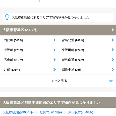
大阪市都島区にあるエリアで賃貸物件が見つかりました！
大阪市都島区
(2337件)
内代町
都島北通
(546件)
(288件)
中野町
東野田町
(275件)
(274件)
高倉町
都島南通
(218件)
(174件)
片町
都島中通
(131件)
(68件)
もっと見る
大阪市都島区都島本通周辺のエリアで物件が見つかりました
大阪市淀川区(9954件)
吹田市(9078件)
東大阪市(7046件)