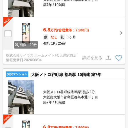
築7年
10階建
6.8
万円
(管理費等：7,500円)
敷
なし
礼
1ヶ月
4階
1K
25m²
画像：20枚
株式会社サイラス ホームメイトFC天満駅前店
詳細を見る
情報更新日
2026/08/04
大阪メトロ谷町線 都島駅 10階建 築7年
賃貸マンション
大阪メトロ谷町線/都島駅 徒歩2分
大阪府大阪市都島区都島本通３丁目
築7年
10階建
6.8
万円
(管理費等：7,500円)