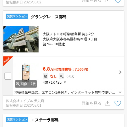
情報更新日
2026/08/02
グラングレ－ス都島
賃貸マンション
大阪メトロ谷町線/都島駅 徒歩2分
大阪府大阪市都島区都島本通３丁目
築7年
10階建
6.8
万円
(管理費等：7,500円)
敷
なし
礼
6.8万
4階
1K
25m²
画像：7枚
浴室換気乾燥式。エアコン1基付き。インターネット無料で使い放
題。保証会社加入要(月額総支払額の50%)。退去時修繕費22,000
株式会社エイブル 天六店
円。
詳細を見る
情報更新日
2026/08/01
エステーラ都島
賃貸マンション