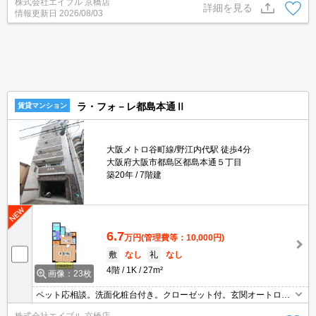
株式会社エイブル 京橋店
詳細を見る
情報更新日
2026/08/03
ラ・フォ－レ都島本通Ⅱ
賃貸マンション
大阪メトロ谷町線/野江内代駅 徒歩4分
大阪府大阪市都島区都島本通５丁目
築20年
7階建
6.7
万円
(管理費等：10,000円)
敷
なし
礼
なし
4階
1K
27m²
画像：23枚
ペット応相談。洗面化粧台付き。クローゼット付。玄関オートロッ
クなので安心。宅配ボックスあり。浴室乾燥機、室内物干し付きで