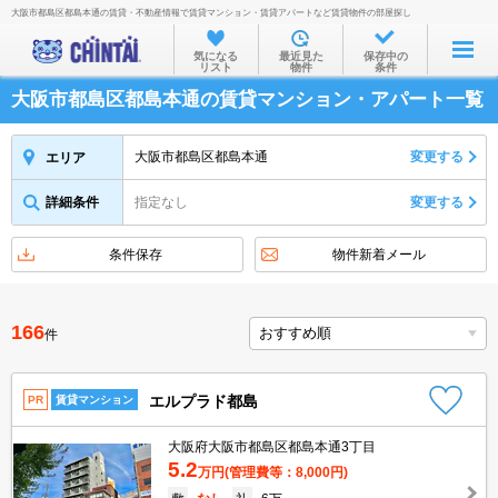
大阪市都島区都島本通の賃貸・不動産情報で賃貸マンション・賃貸アパートなど賃貸物件の部屋探し
お部屋を探す
気になる
最近見た
保存中の
リスト
物件
条件
沿線・駅から
大阪市都島区都島本通の賃貸マンション・アパート一覧
住所から
家賃相場から
大阪市都島区都島本通
変更する
エリア
通勤通学時間から
詳細条件
指定なし
変更する
物件特集から
条件保存
物件新着メール
不動産会社から
TOP
166
件
エルプラド都島
PR
賃貸マンション
大阪府大阪市都島区都島本通3丁目
5.2
万円
(管理費等：8,000円)