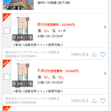
築6年
15階建 (地下1階)
8
万円
(管理費等：10,000円)
敷
なし
礼
1ヶ月
12階
1K
23.31m²
画像：15枚
☆駅近☆設備充実☆ペット飼育可能☆
株式会社エリアリサーチ ハウスモ都島店
詳細を見る
情報更新日
2026/08/08
7.9
万円
(管理費等：10,000円)
敷
なし
礼
なし
11階
1K
23.31m²
画像：15枚
☆駅近☆設備充実☆ペット飼育可能☆
株式会社エリアリサーチ ハウスモ都島店
詳細を見る
情報更新日
2026/08/08