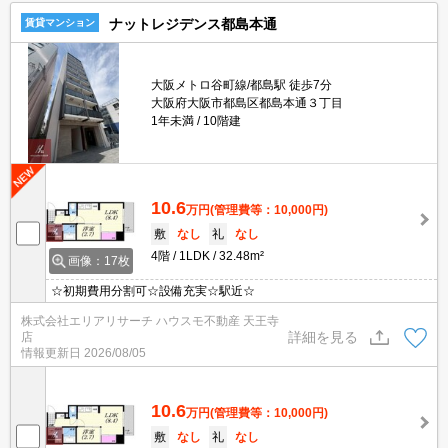
ナットレジデンス都島本通
賃貸マンション
大阪メトロ谷町線/都島駅 徒歩7分
大阪府大阪市都島区都島本通３丁目
1年未満
10階建
10.6
万円
(管理費等：10,000円)
敷
なし
礼
なし
4階
1LDK
32.48m²
画像：17枚
☆初期費用分割可☆設備充実☆駅近☆
株式会社エリアリサーチ ハウスモ不動産 天王寺
詳細を見る
店
情報更新日
2026/08/05
10.6
万円
(管理費等：10,000円)
敷
なし
礼
なし