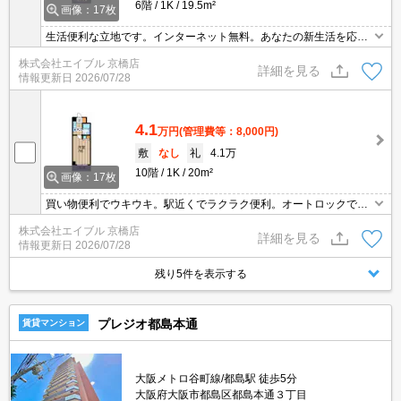
6階
1K
19.5m²
画像：17枚
生活便利な立地です。インターネット無料。あなたの新生活を応援
します。ぜひお問い合わせください!。オートロックではじめての一
株式会社エイブル 京橋店
人暮らしも安心でしょ。エアコン付き。オール電化ので光熱費が抑
詳細を見る
情報更新日
2026/07/28
えられそうですね。
4.1
万円
(管理費等：8,000円)
敷
なし
礼
4.1万
10階
1K
20m²
画像：17枚
買い物便利でウキウキ。駅近くでラクラク便利。オートロックでは
じめての一人暮らしも安心でしょ。エレベーター付きのマンション
株式会社エイブル 京橋店
タイプ。オール電化が嬉しいですね。あなたの新生活を応援しま
詳細を見る
情報更新日
2026/07/28
す。
残り5件を表示する
プレジオ都島本通
賃貸マンション
大阪メトロ谷町線/都島駅 徒歩5分
大阪府大阪市都島区都島本通３丁目