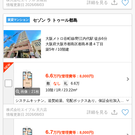
株式会社エイブル 京橋店
雨の日も安心です。
詳細を見る
情報更新日
2026/08/03
セゾン ラ トゥール都島
賃貸マンション
大阪メトロ谷町線/野江内代駅 徒歩6分
大阪府大阪市都島区都島本通４丁目
築5年
10階建
6.6
万円
(管理費等：8,000円)
敷
なし
礼
6.6万
10階
1R
23.22m²
画像：21枚
システムキッチン。追焚給湯。宅配ボックスあり。保証会社加入要
（初回に月総額60%、更新料1万円/年）。
株式会社エイブル 天六店
詳細を見る
情報更新日
2026/08/03
6.7
万円
(管理費等：8,000円)