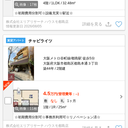
4階
1LDK
32.48m²
画像：17枚
☆初期費用分割可☆設備充実☆駅近☆
株式会社エリアリサーチ ハウスモ都島店
詳細を見る
情報更新日
2026/08/05
チャビライツ
賃貸アパート
大阪メトロ谷町線/都島駅 徒歩5分
大阪府大阪市都島区都島本通３丁目
築44年
2階建
4.5
万円
(管理費等：--)
敷
なし
礼
1ヶ月
1階
1R
25m²
画像：11枚
☆初期費用分割可☆事務所利用可☆リノベーション済☆
株式会社エリアリサーチ ハウスモ都島店
詳細を見る