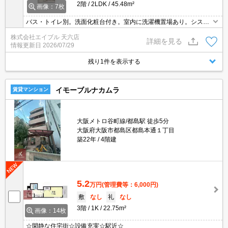
2階
2LDK
45.48m²
画像：7枚
バス・トイレ別。洗面化粧台付き。室内に洗濯機置場あり。システ
ムキッチン。退去時清掃費30,000円。保証会社加入要(月額総支払額
株式会社エイブル 天六店
の50%、10,000円/年)。
詳細を見る
情報更新日
2026/07/29
残り1件を表示する
イモーブルナカムラ
賃貸マンション
大阪メトロ谷町線/都島駅 徒歩5分
大阪府大阪市都島区都島本通１丁目
築22年
4階建
5.2
万円
(管理費等：6,000円)
敷
なし
礼
なし
3階
1K
22.75m²
画像：14枚
☆閑静な住宅街☆設備充実☆駅近☆