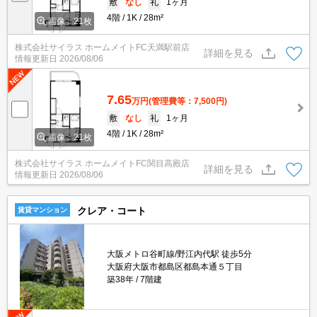
敷
なし
礼
1ヶ月
4階
1K
28m²
画像：21枚
株式会社サイラス ホームメイトFC天満駅前店
詳細を見る
情報更新日
2026/08/06
7.65
万円
(管理費等：7,500円)
敷
なし
礼
1ヶ月
4階
1K
28m²
画像：21枚
株式会社サイラス ホームメイトFC関目高殿店
詳細を見る
情報更新日
2026/08/06
クレア・コート
賃貸マンション
大阪メトロ谷町線/野江内代駅 徒歩5分
大阪府大阪市都島区都島本通５丁目
築38年
7階建