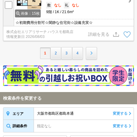
敷
なし
礼
なし
9階
1K
21.6m²
画像：15枚
☆初期費用分割可☆閑静な住宅街☆設備充実☆
株式会社エリアリサーチ ハウスモ都島店
詳細を見る
情報更新日
2026/08/03
1
2
3
4
検索条件を変更する
大阪市都島区都島本通
変更する
エリア
詳細条件
指定なし
変更する