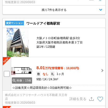
情報更新日
2026/08/03
残り7件を表示する
ワールドアイ都島駅前
賃貸マンション
大阪メトロ谷町線/都島駅 徒歩3分
大阪府大阪市都島区都島本通３丁目
築1年
12階建
8.01
万円
(管理費等：10,000円)
敷
なし
礼
1ヶ月
9階
1K
24.3m²
画像：15枚
☆設備充実☆周辺環境良好☆3沿線利用可能☆
株式会社エリアリサーチ ハウスモ不動産 天王寺
詳細を見る
店
情報更新日
2026/08/03