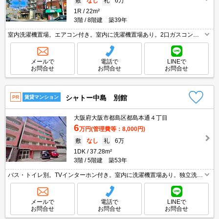
敷
なし
礼
6万
1R
22m²
3階
8階建 築39年
室内洗濯機置場。エアコン付き。室内に洗濯機置場あり。2口ガスコンロ
付。J:COM320M Wi-Fi無料。
メールで
電話で
LINEで
お問合せ
お問合せ
お問合せ
シャトー中島 別館
PR
賃貸マンション
大阪府大阪市都島区都島本通４丁目
6
万円
(管理費等：8,000円)
敷
なし
礼
6万
1DK
37.28m²
3階
5階建 築53年
バス・トイレ別。TVインターホン付き。室内に洗濯機置場あり。独立洗面
台が便利。エアコン付き。南向き。水道料金月3,300円。違約金(12ヶ月未
満 家賃2ヶ月、24ヶ月未満 家賃1ヶ月)。
メールで
電話で
LINEで
お問合せ
お問合せ
お問合せ