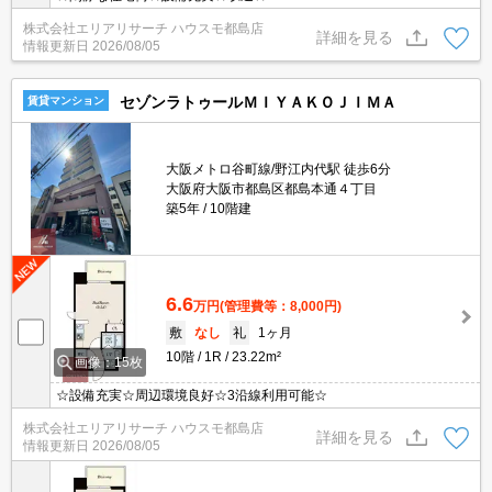
株式会社エリアリサーチ ハウスモ都島店
詳細を見る
情報更新日
2026/08/05
セゾンラトゥールＭＩＹＡＫＯＪＩＭＡ
賃貸マンション
大阪メトロ谷町線/野江内代駅 徒歩6分
大阪府大阪市都島区都島本通４丁目
築5年
10階建
6.6
万円
(管理費等：8,000円)
敷
なし
礼
1ヶ月
10階
1R
23.22m²
画像：15枚
☆設備充実☆周辺環境良好☆3沿線利用可能☆
株式会社エリアリサーチ ハウスモ都島店
詳細を見る
情報更新日
2026/08/05