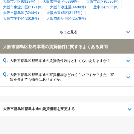
大阪市北区(6928件)
大阪市中央区(6899件)
大阪市西区(6590件)
大阪市東淀川区(5171件)
大阪市浪速区(4490件)
豊中市(3956件)
大阪市福島区(3244件)
大阪市東成区(3117件)
大阪市平野区(2619件)
大阪市西淀川区(2579件)
大阪市都島区(2345件)
大阪市東住吉区(2331件)
大阪市城東区(2022件)
寝屋川市(1987件)
大阪市天王寺区(1976件)
もっと見る
大阪市生野区(1967件)
大阪市阿倍野区(1649件)
八尾市(1357件)
摂津市(1309件)
大東市(1188件)
門真市(1180件)
大阪市都島区都島本通の賃貸物件に関するよくある質問
守口市(1135件)
大阪市港区(1120件)
大阪市旭区(1113件)
大阪市鶴見区(950件)
大阪市住之江区(863件)
大阪市西成区(529件)
大阪市大正区(496件)
四條畷市(372件)
大阪市此花区(262件)
大阪市都島区都島本通の賃貸物件数はどれくらいありますか？
大阪市都島区都島本通の家賃相場はどれくらいですか？また、家
賃を抑えても物件はありますか。
大阪市都島区都島本通の賃貸情報を変更する