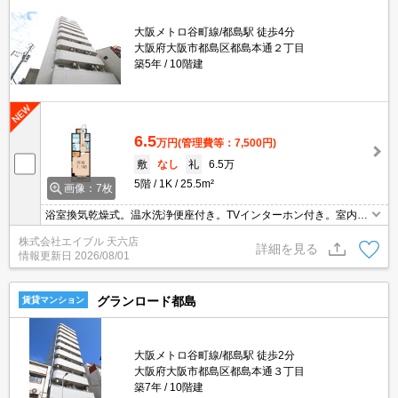
大阪メトロ谷町線/都島駅 徒歩4分
大阪府大阪市都島区都島本通２丁目
築5年
10階建
6.5
万円
(管理費等：7,500円)
敷
なし
礼
6.5万
5階
1K
25.5m²
画像：7枚
浴室換気乾燥式。温水洗浄便座付き。TVインターホン付き。室内洗
濯機置場。インターネット無料。オートロック。宅配ボックスあ
株式会社エイブル 天六店
り。駐輪場無料。24時間ゴミ出し可。
詳細を見る
情報更新日
2026/08/01
グランロード都島
賃貸マンション
大阪メトロ谷町線/都島駅 徒歩2分
大阪府大阪市都島区都島本通３丁目
築7年
10階建