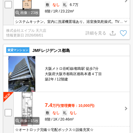
敷
なし
礼
6.7万
8階
1R
23.22m²
画像：23枚
システムキッチン。室内に洗濯機置場あり。浴室換気乾燥式。TVイ
ンターホン付き。保証会社要(初回、月額総賃料の60%、更新料1万
株式会社エイブル 天六店
円/年)。
詳細を見る
情報更新日
2026/08/01
JMFレジデンス都島
賃貸マンション
大阪メトロ谷町線/都島駅 徒歩7分
大阪府大阪市都島区都島本通４丁目
築2年
12階建
7.4
万円
(管理費等：10,000円)
敷
なし
礼
なし
8階
1K
20.46m²
画像：15枚
☆オートロック完備☆宅配ボックス☆設備充実☆