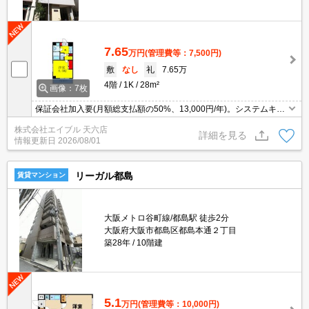
7.65
万円
(管理費等：7,500円)
敷
なし
礼
7.65万
4階
1K
28m²
画像：7枚
保証会社加入要(月額総支払額の50%、13,000円/年)。システムキッ
チンをお好みの方に。防犯カメラ付きマンション。保証会社加入要
株式会社エイブル 天六店
(月額総支払額の50%、13,000円/年)。
詳細を見る
情報更新日
2026/08/01
リーガル都島
賃貸マンション
大阪メトロ谷町線/都島駅 徒歩2分
大阪府大阪市都島区都島本通２丁目
築28年
10階建
5.1
万円
(管理費等：10,000円)