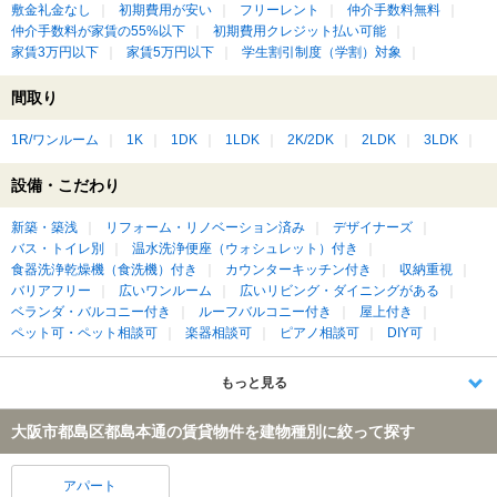
敷金礼金なし
初期費用が安い
フリーレント
仲介手数料無料
仲介手数料が家賃の55%以下
初期費用クレジット払い可能
家賃3万円以下
家賃5万円以下
学生割引制度（学割）対象
間取り
1R/ワンルーム
1K
1DK
1LDK
2K/2DK
2LDK
3LDK
設備・こだわり
新築・築浅
リフォーム・リノベーション済み
デザイナーズ
バス・トイレ別
温水洗浄便座（ウォシュレット）付き
食器洗浄乾燥機（食洗機）付き
カウンターキッチン付き
収納重視
バリアフリー
広いワンルーム
広いリビング・ダイニングがある
ベランダ・バルコニー付き
ルーフバルコニー付き
屋上付き
ペット可・ペット相談可
楽器相談可
ピアノ相談可
DIY可
もっと見る
大阪市都島区都島本通の賃貸物件を建物種別に絞って探す
アパート