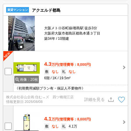
アクエルド都島
賃貸マンション
大阪メトロ谷町線/都島駅 徒歩3分
大阪府大阪市都島区都島本通３丁目
築34年
10階建
4.3
万円
(管理費等：8,000円)
敷
なし
礼
なし
6階
1K
19.5m²
画像：20枚
《初期費用減額プラン有・保証人不要物件》
株式会社谷山企画 住む→ズ 四ツ橋堀江店
詳細を見る
情報更新日
2026/08/08
4.1
万円
(管理費等：8,000円)
敷
なし
礼
4.1万