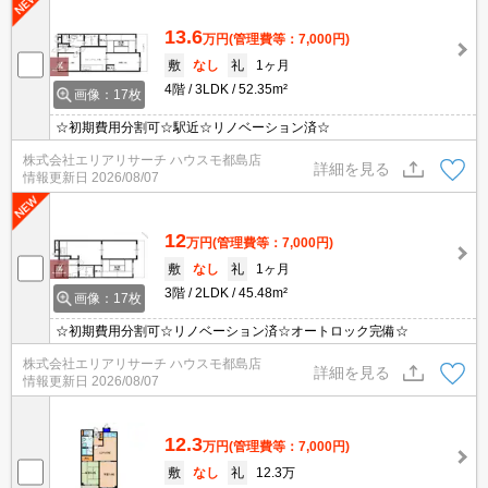
13.6
万円
(管理費等：7,000円)
敷
なし
礼
1ヶ月
4階
3LDK
52.35m²
画像：17枚
☆初期費用分割可☆駅近☆リノベーション済☆
株式会社エリアリサーチ ハウスモ都島店
詳細を見る
情報更新日
2026/08/07
12
万円
(管理費等：7,000円)
敷
なし
礼
1ヶ月
3階
2LDK
45.48m²
画像：17枚
☆初期費用分割可☆リノベーション済☆オートロック完備☆
株式会社エリアリサーチ ハウスモ都島店
詳細を見る
情報更新日
2026/08/07
12.3
万円
(管理費等：7,000円)
敷
なし
礼
12.3万