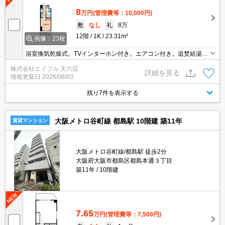
8
万円
(管理費等：10,000円)
敷
なし
礼
8万
12階
1K
23.31m²
画像：23枚
浴室換気乾燥式。TVインターホン付き。エアコン付き。追焚給湯。
オートロック。犬・猫計1匹まで飼育可。退去時清掃費44,000円。
株式会社エイブル 天六店
退去時、エアコン洗浄代16,500円。
詳細を見る
情報更新日
2026/08/03
残り7件を表示する
大阪メトロ谷町線 都島駅 10階建 築11年
賃貸マンション
大阪メトロ谷町線/都島駅 徒歩2分
大阪府大阪市都島区都島本通３丁目
築11年
10階建
7.65
万円
(管理費等：7,500円)