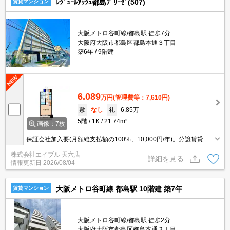
ﾚｼﾞｭｰﾙｱｯｼｭ都島ﾌﾞﾘｰｾﾞ(507)
賃貸マンション
大阪メトロ谷町線/都島駅 徒歩7分
大阪府大阪市都島区都島本通３丁目
築6年
9階建
6.089
万円
(管理費等：7,610円)
敷
なし
礼
6.85万
5階
1K
21.74m²
画像：7枚
保証会社加入要(月額総支払額の100%、10,000円/年)。分譲賃貸。
管理人日勤。インターネット無料。設備が充実していますよね。
株式会社エイブル 天六店
詳細を見る
情報更新日
2026/08/04
大阪メトロ谷町線 都島駅 10階建 築7年
賃貸マンション
大阪メトロ谷町線/都島駅 徒歩2分
大阪府大阪市都島区都島本通３丁目