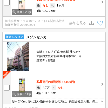
敷
なし
礼
1ヶ月
4階
1K
25m²
画像：20枚
株式会社サイラス ホームメイトFC関目高殿店
詳細を見る
情報更新日
2026/08/04
メゾンセシカ
賃貸マンション
大阪メトロ谷町線/都島駅 徒歩3分
大阪府大阪市都島区都島本通2丁目
築33年
8階建
3.9
万円
(管理費等：6,000円)
敷
4.7万
礼
なし
4階
1R
15m²
画像：11枚
駅へ240m。駅に近い物件をお探しの方に。保証会社加入要。保証
会社要、初回に月総支払額の50%、800円/月。