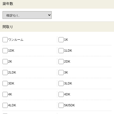
築年数
間取り
ワンルーム
1K
1DK
1LDK
2K
2DK
2LDK
3K
3DK
3LDK
4K
4DK
4LDK
5K/5DK