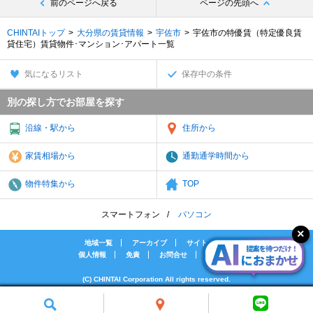
前のページへ戻る
ページの先頭へ
CHINTAIトップ
大分県の賃貸情報
宇佐市
宇佐市の特優賃（特定優良賃
貸住宅）賃貸物件･マンション･アパート一覧
気になるリスト
保存中の条件
別の探し方でお部屋を探す
沿線・駅から
住所から
家賃相場から
通勤通学時間から
物件特集から
TOP
スマートフォン
パソコン
地域一覧
アーカイブ
サイトマップ
個人情報
免責
お問合せ
会社案内
(C) CHINTAI Corporation All rights reserved.
[PR]賃貸物件の疑問解決！教えてエイブルAGENT