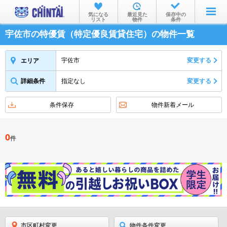
お部屋を探す
気になる
最近見た
保存中の
リスト
物件
条件
沿線・駅から
宇佐市の特優賃（特定優良賃貸住宅）の物件一覧
住所から
宇佐市
変更する
エリア
家賃相場から
詳細条件
指定なし
変更する
通勤通学時間から
条件保存
物件新着メール
物件特集から
不動産会社から
0
件
TOP
市区町村変更
物件条件変更