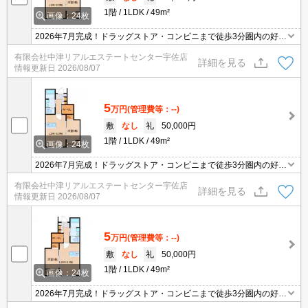
1階
1LDK
49m²
画像：24枚
2026年7月完成！ドラッグストア・コンビニまで徒歩3分圏内の好立
地！人気の対面キッチン♪インターネット無料（ルーターはご準備く
有限会社中津リアルエステートセンター宇佐店
ださい）温水洗浄便座・TVモニターホン付き。サンルーム付きで雨
詳細を見る
情報更新日
2026/08/07
の日のお洗濯も安心です。
5
万円
(管理費等：--)
敷
なし
礼
50,000円
1階
1LDK
49m²
画像：24枚
2026年7月完成！ドラッグストア・コンビニまで徒歩3分圏内の好立
地！人気の対面キッチン♪インターネット無料（ルーターはご準備く
有限会社中津リアルエステートセンター宇佐店
ださい）温水洗浄便座・TVモニターホン付き。サンルーム付きで雨
詳細を見る
情報更新日
2026/08/07
の日のお洗濯も安心です。
5
万円
(管理費等：--)
敷
なし
礼
50,000円
1階
1LDK
49m²
画像：24枚
2026年7月完成！ドラッグストア・コンビニまで徒歩3分圏内の好立
地！人気の対面キッチン♪インターネット無料（ルーターはご準備く