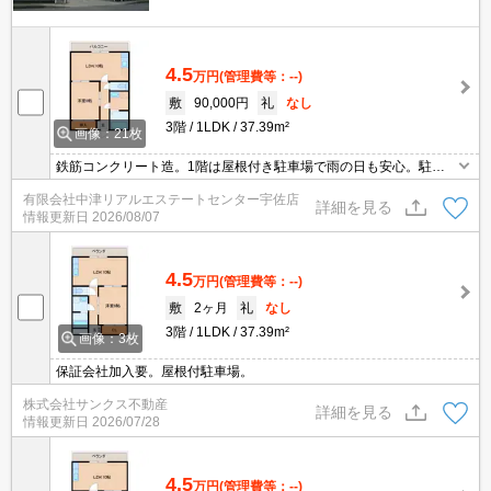
4.5
万円
(管理費等：--)
敷
90,000円
礼
なし
3階
1LDK
37.39m²
画像：21枚
鉄筋コンクリート造。1階は屋根付き駐車場で雨の日も安心。駐車
場1台無料。バス・トイレ別、エアコン1基付き。
有限会社中津リアルエステートセンター宇佐店
詳細を見る
情報更新日
2026/08/07
4.5
万円
(管理費等：--)
敷
2ヶ月
礼
なし
3階
1LDK
37.39m²
画像：3枚
保証会社加入要。屋根付駐車場。
株式会社サンクス不動産
詳細を見る
情報更新日
2026/07/28
4.5
万円
(管理費等：--)