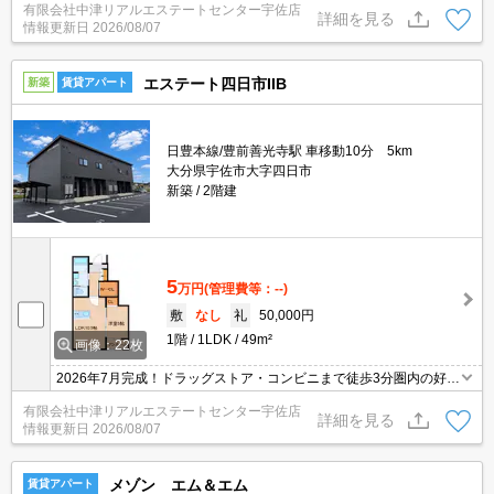
有限会社中津リアルエステートセンター宇佐店
ださい）温水洗浄便座・TVモニターホン付き。サンルーム付きで雨
詳細を見る
情報更新日
2026/08/07
の日のお洗濯も安心です。
エステート四日市IIB
新築
賃貸アパート
日豊本線/豊前善光寺駅 車移動10分 5km
大分県宇佐市大字四日市
新築
2階建
5
万円
(管理費等：--)
敷
なし
礼
50,000円
1階
1LDK
49m²
画像：22枚
2026年7月完成！ドラッグストア・コンビニまで徒歩3分圏内の好立
地！人気の対面キッチン♪インターネット無料（ルーターはご準備く
有限会社中津リアルエステートセンター宇佐店
ださい）温水洗浄便座・TVモニターホン付き。サンルーム付きで雨
詳細を見る
情報更新日
2026/08/07
の日のお洗濯も安心です。
メゾン エム＆エム
賃貸アパート