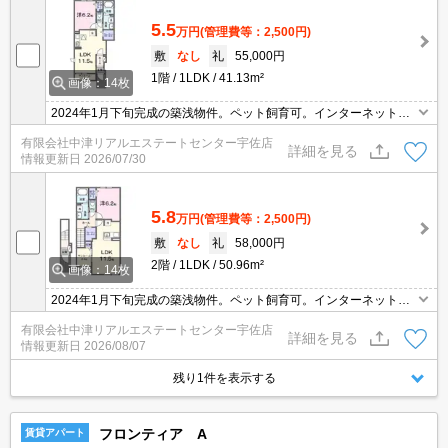
5.5
万円
(管理費等：2,500円)
敷
なし
礼
55,000円
1階
1LDK
41.13m²
画像：14枚
2024年1月下旬完成の築浅物件。ペット飼育可。インターネット無
料。エアコン2基、システムキッチン、浴室乾燥、追い焚き機能、
有限会社中津リアルエステートセンター宇佐店
温水洗浄便座などうれしい設備が充実。ウォークインクローゼッ
詳細を見る
情報更新日
2026/07/30
ト、サンルームあり。宅配ボックスもあり不在時の荷物の受け取り
も便利です。
5.8
万円
(管理費等：2,500円)
敷
なし
礼
58,000円
2階
1LDK
50.96m²
画像：14枚
2024年1月下旬完成の築浅物件。ペット飼育可。インターネット無
料。エアコン2基、システムキッチン、浴室乾燥、追い焚き機能、
有限会社中津リアルエステートセンター宇佐店
温水洗浄便座などうれしい設備が充実。ウォークインクローゼッ
詳細を見る
情報更新日
2026/08/07
ト、サンルームあり。宅配ボックスもあり不在時の荷物の受け取り
も便利です。
残り1件を表示する
フロンティア A
賃貸アパート