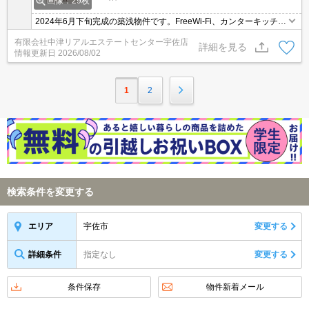
画像：29枚
2024年6月下旬完成の築浅物件です。FreeWi-Fi、カンターキッチ
ン、ウォークインクローゼット、複層ガラス、シャワー付き洗面化
有限会社中津リアルエステートセンター宇佐店
粧台、エアコン1基、温水洗浄便座、TVモニターホンなど設備充
詳細を見る
情報更新日
2026/08/02
実。敷地内には宅配ボックス、防犯カメラあり。駐車場1台無料、2
台目2,000円/月。
1
2
検索条件を変更する
宇佐市
変更する
エリア
詳細条件
指定なし
変更する
条件保存
物件新着メール