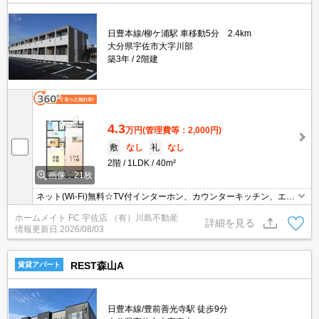
日豊本線/柳ケ浦駅 車移動5分 2.4km
大分県宇佐市大字川部
築3年
2階建
4.3
万円
(管理費等：2,000円)
敷
なし
礼
なし
2階
1LDK
40m²
画像：21枚
ネット(Wi-Fi)無料☆TV付インターホン、カウンターキッチン、エア
コン1台、温水暖房洗浄便座など設備充実！
ホームメイト FC 宇佐店 （有）川島不動産
詳細を見る
情報更新日
2026/08/03
REST森山A
賃貸アパート
日豊本線/豊前善光寺駅 徒歩9分