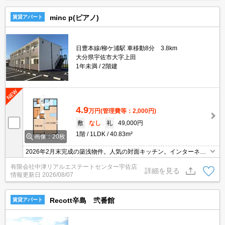
minc p(ピアノ)
賃貸アパート
日豊本線/柳ケ浦駅 車移動8分 3.8km
大分県宇佐市大字上田
1年未満
2階建
4.9
万円
(管理費等：2,000円)
敷
なし
礼
49,000円
1階
1LDK
40.83m²
画像：20枚
2026年2月末完成の築浅物件。人気の対面キッチン。インターネッ
ト無料。追い焚き機能・温水洗浄便座・TVモニターホン付き。官公
有限会社中津リアルエステートセンター宇佐店
庁やコンビニ、スーパー等近く利便性良好です。
詳細を見る
情報更新日
2026/08/07
Recott辛島 弐番館
賃貸アパート