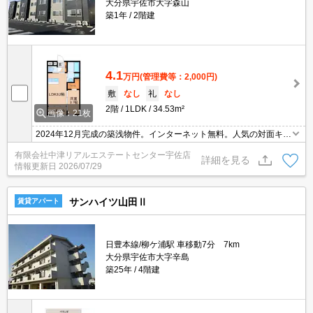
大分県宇佐市大字森山
築1年
2階建
4.1
万円
(管理費等：2,000円)
敷
なし
礼
なし
2階
1LDK
34.53m²
画像：21枚
2024年12月完成の築浅物件。インターネット無料。人気の対面キッ
チン。ウォークインクローゼット付きで収納たっぷり。TVモニター
有限会社中津リアルエステートセンター宇佐店
ホン・温水洗浄便座付き。サンルーム付きで雨の日のお洗濯も安心
詳細を見る
情報更新日
2026/07/29
です。
サンハイツ山田Ⅱ
賃貸アパート
日豊本線/柳ケ浦駅 車移動7分 7km
大分県宇佐市大字辛島
築25年
4階建