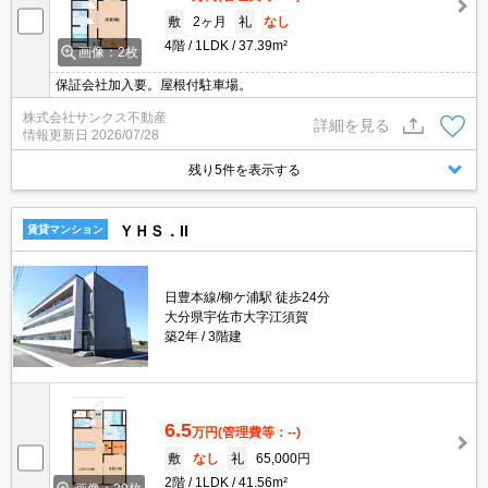
敷
2ヶ月
礼
なし
4階
1LDK
37.39m²
画像：2枚
保証会社加入要。屋根付駐車場。
株式会社サンクス不動産
詳細を見る
情報更新日
2026/07/28
残り5件を表示する
ＹＨＳ．II
賃貸マンション
日豊本線/柳ケ浦駅 徒歩24分
大分県宇佐市大字江須賀
築2年
3階建
6.5
万円
(管理費等：--)
敷
なし
礼
65,000円
2階
1LDK
41.56m²