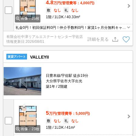
4.8
万円
(管理費等：4,000円)
敷
なし
礼
なし
1階
1LDK
40.33m²
画像：25枚
礼金0円！初回保証料0円！仲介手数料0円！家賃1ヶ月分無料キャン
ペーン！（※個人契約限定）豊後髙田市方面へアクセス良好 国道
有限会社中津リアルエステートセンター宇佐店
10号沿いで宇佐駅に近い立地です！積水ハイム施工のアパート 設
詳細を見る
情報更新日
2026/08/01
備充実！（IHクッキングヒーター付き対面キッチン、TVモニターホ
ン・追い焚き機能付バス・温水洗浄便座・ウォークインクローゼッ
ト・室内物
VALLEYII
賃貸アパート
日豊本線/宇佐駅 徒歩19分
大分県宇佐市大字出光
築1年
2階建
5
万円
(管理費等：5,000円)
敷
なし
礼
なし
1階
1LDK
41m²
画像：23枚