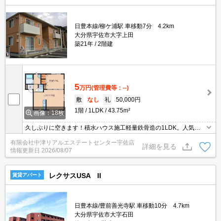
日豊本線/柳ケ浦駅 車移動7分 4.2km
大分県宇佐市大字上田
築21年
2階建
5
万円
(管理費等：--)
敷
なし
礼
50,000円
1階
1LDK
43.75m²
画像：18枚
久しぶりに空きます！積水ハウス施工軽量鉄骨造の1LDK。人気の
対面キッチ♪窓が多くて明るい室内！
有限会社中津リアルエステートセンター宇佐店
詳細を見る
情報更新日
2026/08/07
レクサスUSA II
賃貸アパート
日豊本線/豊前善光寺駅 車移動10分 4.7km
大分県宇佐市大字石田