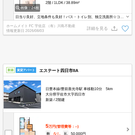
2階
1LDK
38.89m²
画像：24枚
日当り良好、立地条件も良好！バス・トイレ別、独立洗面所☆コイ
ンランドリーがすぐそば♪♪
ホームメイト FC 宇佐店 （有）川島不動産
詳細を見る
情報更新日
2026/08/03
エステート四日市IIA
新築
賃貸アパート
日豊本線/豊前善光寺駅 車移動10分 5km
大分県宇佐市大字四日市
新築
2階建
5
万円
(管理費等：--)
敷
なし
礼
50,000円