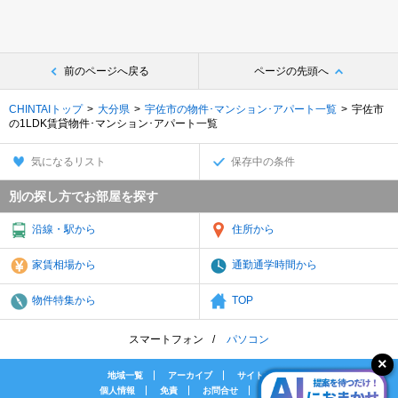
前のページへ戻る
ページの先頭へ
CHINTAIトップ
大分県
宇佐市の物件･マンション･アパート一覧
宇佐市
の
1LDK賃貸物件･マンション･アパート一覧
気になるリスト
保存中の条件
別の探し方でお部屋を探す
沿線・駅から
住所から
家賃相場から
通勤通学時間から
物件特集から
TOP
スマートフォン
パソコン
地域一覧
アーカイブ
サイトマップ
個人情報
免責
お問合せ
会社案内