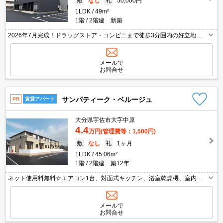
敷
なし
礼
50,000円
1LDK
49m²
1階
2階建 新築
2026年7月完成！ドラッグストア・コンビニまで徒歩3分圏内の好立地！
人気の対面キッチン♪インターネット無料（ルーターはご準備ください）
温水洗浄便座・TVモニターホン付き。サンルーム付きで雨の日のお洗濯も
安心です。
メールで
お問合せ
サンパティーク・ベルージュ
PR
賃貸アパート
大分県宇佐市大字中原
4.4
万円
(管理費等：1,500円)
敷
なし
礼
1ヶ月
1LDK
45.06m²
1階
2階建 築12年
ネット使用料無料☆エアコン1台、対面式キッチン、浴室乾燥機、室内物
干しなど設備充実♪外国人可☆
メールで
お問合せ