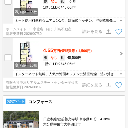
敷
なし
礼
1ヶ月
1階
1LDK
45.06m²
画像：15枚
ネット使用料無料☆エアコン1台、対面式キッチン、浴室乾燥機、
室内物干しなど設備充実♪外国人可☆
ホームメイト FC 宇佐店 （有）川島不動産
詳細を見る
情報更新日
2026/07/30
4.55
万円
(管理費等：1,500円)
敷
なし
礼
45,500円
1階
1LDK
45.06m²
画像：16枚
インターネット無料。人気の対面キッチンに浴室乾燥・追い焚き機
能・温水洗浄便座・TV付きインターホン・電子キー・エアコン付
有限会社中津リアルエステートセンター宇佐店
き。
詳細を見る
情報更新日
2026/08/07
コンフォース
賃貸アパート
日豊本線/豊前善光寺駅 車移動10分 4.3km
大分県宇佐市大字四日市