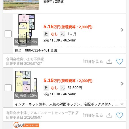
築6年
2階建
5.15
万円
(管理費等：2,900円)
敷
なし
礼
1ヶ月
2階
1LDK
46.54m²
画像：14枚
担当 080-6324-7401 奥田
合同会社良いまち不動産
詳細を見る
情報更新日
2026/07/27
5.15
万円
(管理費等：2,900円)
敷
なし
礼
51,500円
2階
1LDK
46.54m²
画像：15枚
インターネット無料。人気の対面キッチン。宅配ボックス付き。ウ
ォークインクローゼット付きで収納もたっぷり。浴室乾燥機・追い
有限会社中津リアルエステートセンター宇佐店
焚き機能・温水洗浄便座・TVモニターホン等充実した設備が魅力的
詳細を見る
情報更新日
2026/08/07
です。