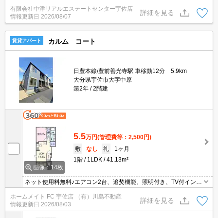
官公庁やスーパー、コンビニ等近く便利な立地です。
有限会社中津リアルエステートセンター宇佐店
詳細を見る
情報更新日
2026/08/07
カルム コート
賃貸アパート
日豊本線/豊前善光寺駅 車移動12分 5.9km
大分県宇佐市大字中原
築2年
2階建
5.5
万円
(管理費等：2,500円)
敷
なし
礼
1ヶ月
1階
1LDK
41.13m²
画像：14枚
ネット使用料無料♪エアコン2台、追焚機能、照明付き、TV付インタ
ーホンなど設備充実♪外国人可☆
ホームメイト FC 宇佐店 （有）川島不動産
詳細を見る
情報更新日
2026/08/03