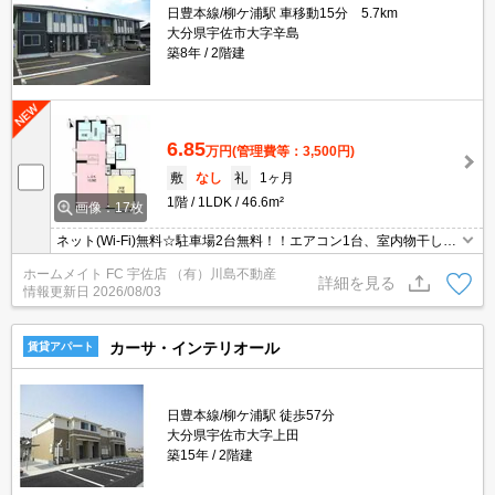
日豊本線/柳ケ浦駅 車移動15分 5.7km
大分県宇佐市大字辛島
築8年
2階建
6.85
万円
(管理費等：3,500円)
敷
なし
礼
1ヶ月
1階
1LDK
46.6m²
画像：17枚
ネット(Wi-Fi)無料☆駐車場2台無料！！エアコン1台、室内物干し、
TV付インターホン設備有り☆
ホームメイト FC 宇佐店 （有）川島不動産
詳細を見る
情報更新日
2026/08/03
カーサ・インテリオール
賃貸アパート
日豊本線/柳ケ浦駅 徒歩57分
大分県宇佐市大字上田
築15年
2階建