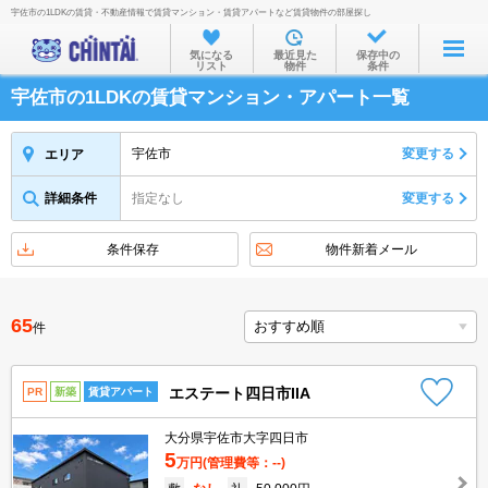
宇佐市の1LDKの賃貸・不動産情報で賃貸マンション・賃貸アパートなど賃貸物件の部屋探し
お部屋を探す
気になる
最近見た
保存中の
リスト
物件
条件
沿線・駅から
宇佐市の1LDKの賃貸マンション・アパート一覧
住所から
家賃相場から
宇佐市
変更する
エリア
通勤通学時間から
詳細条件
指定なし
変更する
物件特集から
条件保存
物件新着メール
不動産会社から
TOP
65
件
エステート四日市IIA
PR
新築
賃貸アパート
大分県宇佐市大字四日市
5
万円
(管理費等：--)