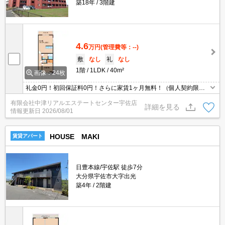
築18年
3階建
4.6
万円
(管理費等：--)
敷
なし
礼
なし
1階
1LDK
40m²
画像：24枚
礼金0円！初回保証料0円！さらに家賃1ヶ月無料！（個人契約限
定）インターネット無料☆（※ルーターはご準備ください）対面式
有限会社中津リアルエステートセンター宇佐店
キッチン、エアコン1基、温水洗浄便座、TVモニタ―ホン付き。駐
詳細を見る
情報更新日
2026/08/01
車場1台無料。1階角部屋。
HOUSE MAKI
賃貸アパート
日豊本線/宇佐駅 徒歩7分
大分県宇佐市大字出光
築4年
2階建