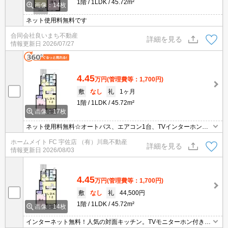
1階
1LDK
45.72m²
画像：14枚
ネット使用料無料です
合同会社良いまち不動産
詳細を見る
情報更新日
2026/07/27
4.45
万円
(管理費等：1,700円)
敷
なし
礼
1ヶ月
1階
1LDK
45.72m²
画像：17枚
ネット使用料無料☆オートバス、エアコン1台、TVインターホン、
独立洗面所など設備充実♪外国人可☆
ホームメイト FC 宇佐店 （有）川島不動産
詳細を見る
情報更新日
2026/08/03
4.45
万円
(管理費等：1,700円)
敷
なし
礼
44,500円
1階
1LDK
45.72m²
画像：14枚
インターネット無料！人気の対面キッチン。TVモニターホン付き。