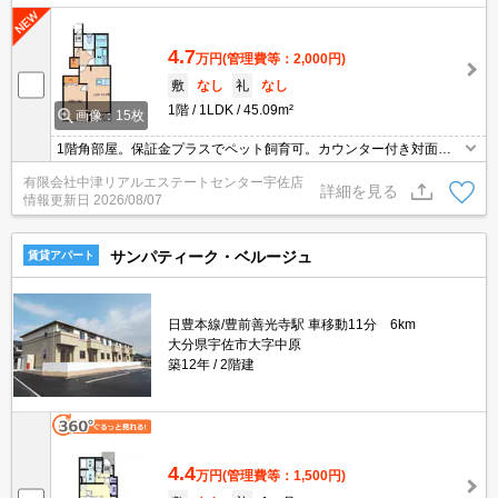
4.7
万円
(管理費等：2,000円)
敷
なし
礼
なし
1階
1LDK
45.09m²
画像：15枚
1階角部屋。保証金プラスでペット飼育可。カウンター付き対面キ
ッチン、浴室乾燥機、追焚き、温水洗浄便座付き。専用庭あり。
有限会社中津リアルエステートセンター宇佐店
詳細を見る
情報更新日
2026/08/07
サンパティーク・ベルージュ
賃貸アパート
日豊本線/豊前善光寺駅 車移動11分 6km
大分県宇佐市大字中原
築12年
2階建
4.4
万円
(管理費等：1,500円)