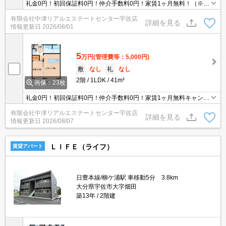
礼金0円！初回保証料0円！仲介手数料0円！家賃1ヶ月無料！（※個
人契約限定キャンペーン）Ｒ７年2月完成の築浅物件です。積水ハ
有限会社中津リアルエステートセンター宇佐店
イム施工の賃貸物件。静かな住環境。豊後高田市内方面へのアクセ
詳細を見る
情報更新日
2026/08/01
ス良好。駐車場ＥＶ充電対応あり（利用時別途費用発生します）
5
万円
(管理費等：5,000円)
敷
なし
礼
なし
2階
1LDK
41m²
画像：23枚
礼金0円！初回保証料0円！仲介手数料0円！家賃1ヶ月無料キャンペ
ーン！（※個人契約限定） R7年2月完成の築浅物件です。積水ハ
有限会社中津リアルエステートセンター宇佐店
イム施工の賃貸物件。静かな住環境。駐車場EV充電対応あり（利用
詳細を見る
情報更新日
2026/08/07
時別途費用発生します）
ＬＩＦＥ（ライフ）
賃貸アパート
日豊本線/柳ケ浦駅 車移動5分 3.8km
大分県宇佐市大字畑田
築13年
2階建