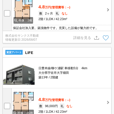
4.8
万円
(管理費等：--)
敷
2ヶ月
礼
なし
2階
1LDK
42.23m²
画像：2枚
保証会社加入要。築浅物件です。充実した設備が魅力的です。
株式会社サンクス不動産
詳細を見る
情報更新日
2026/08/07
LIFE
賃貸アパート
日豊本線/柳ケ浦駅 車移動5分 4km
大分県宇佐市大字畑田
築13年
2階建
4.8
万円
(管理費等：--)
敷
96,000円
礼
なし
2階
1LDK
42.23m²
画像：21枚