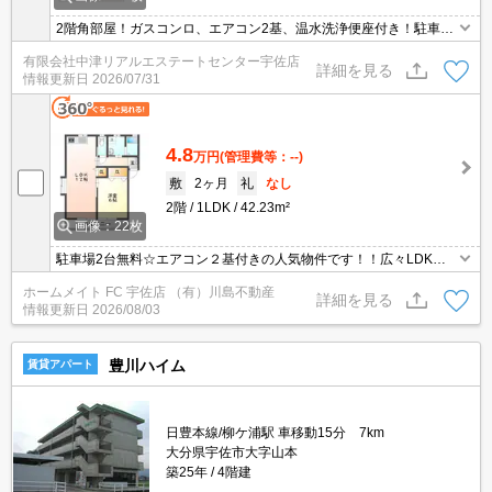
2階角部屋！ガスコンロ、エアコン2基、温水洗浄便座付き！駐車場
2台無料、スーパーやドラッグストア、コンビニなどにも行きやす
有限会社中津リアルエステートセンター宇佐店
い立地です。
詳細を見る
情報更新日
2026/07/31
4.8
万円
(管理費等：--)
敷
2ヶ月
礼
なし
2階
1LDK
42.23m²
画像：22枚
駐車場2台無料☆エアコン２基付きの人気物件です！！広々LDKは2
面採光なので日当たり良好♪シューズボックスやクローゼット付き♪
ホームメイト FC 宇佐店 （有）川島不動産
全室角部屋！是非一度お問い合わせください！！
詳細を見る
情報更新日
2026/08/03
豊川ハイム
賃貸アパート
日豊本線/柳ケ浦駅 車移動15分 7km
大分県宇佐市大字山本
築25年
4階建