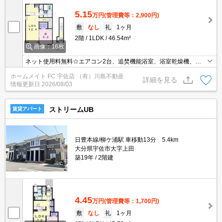
5.15
万円
(管理費等：2,900円)
敷
なし
礼
1ヶ月
2階
1LDK
46.54m²
画像：16枚
ネット使用料無料☆エアコン2台、追焚機能浴室、浴室乾燥機、温
水洗浄便座、TVモニターホン、宅配ボックス、照明器具、グリル付
ホームメイト FC 宇佐店 （有）川島不動産
ガスコンロ等の人気設備が充実♪外国人可☆
詳細を見る
情報更新日
2026/08/03
ストリームUB
賃貸アパート
日豊本線/柳ケ浦駅 車移動13分 5.4km
大分県宇佐市大字上田
築19年
2階建
4.45
万円
(管理費等：1,700円)
敷
なし
礼
1ヶ月