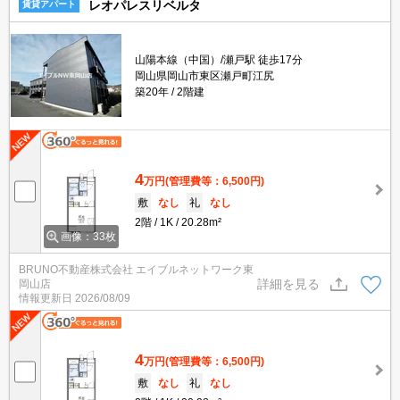
レオパレスリベルタ
賃貸アパート
山陽本線（中国）/瀬戸駅 徒歩17分
岡山県岡山市東区瀬戸町江尻
築20年
2階建
4
万円
(管理費等：6,500円)
敷
なし
礼
なし
2階
1K
20.28m²
画像：33枚
BRUNO不動産株式会社 エイブルネットワーク東
詳細を見る
岡山店
情報更新日
2026/08/09
4
万円
(管理費等：6,500円)
敷
なし
礼
なし