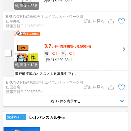
2階
1K
20.28m²
画像：33枚
BRUNO不動産株式会社 エイブルネットワーク岡
詳細を見る
山平井店
情報更新日
2026/08/09
3.7
万円
(管理費等：6,500円)
敷
なし
礼
なし
1階
1K
20.28m²
画像：18枚
瀬戸町江尻のオススメ１Ｋ募集中です。
BRUNO不動産株式会社 エイブルネットワーク岡
詳細を見る
山国富店
情報更新日
2026/08/04
残り7件を表示する
レオパレスカルチェ
賃貸アパート