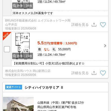
1階
1LDK
49.78m²
画像：34枚
河本オススメ1LDK募集中です
BRUNO不動産株式会社 エイブルネットワーク岡
詳細を見る
山平井店
情報更新日
2026/08/08
5.5
万円
(管理費等：3,500円)
敷
なし
礼
55,000円
1階
1LDK
49.78m²
画像：23枚
【初期費用分割払い可】小型犬1匹か猫2匹飼えます☆
株式会社良和ハウス 岡山駅西口店
詳細を見る
情報更新日
2026/08/06
シティハイツカサミア Ⅱ
賃貸アパート
山陽本線（中国）/瀬戸駅 徒歩12分
岡山県岡山市東区瀬戸町寺地