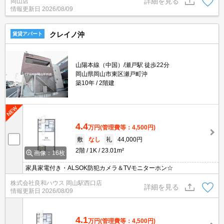
詳細を見る
岡山店
情報更新日
2026/08/09
クレイノ沖
賃貸アパート
山陽本線（中国）/瀬戸駅 徒歩22分
岡山県岡山市東区瀬戸町沖
築10年
2階建
4.4
万円
(管理費等：4,500円)
敷
なし
礼
44,000円
2階
1K
23.01m²
画像：16枚
家具家電付き・ALSOK防犯カメラ＆TVモニターホン☆
株式会社良和ハウス 岡山駅西口店
詳細を見る
情報更新日
2026/08/09
4.1
万円
(管理費等：4,500円)