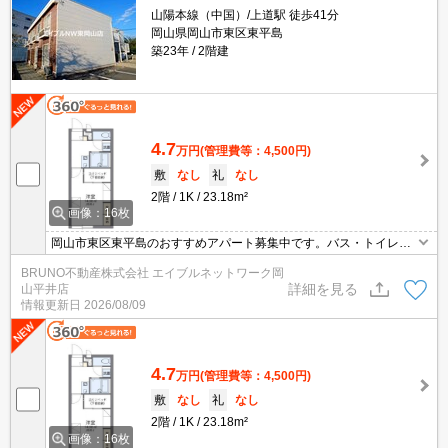
山陽本線（中国）/上道駅 徒歩41分
岡山県岡山市東区東平島
築23年
2階建
4.7
万円
(管理費等：4,500円)
敷
なし
礼
なし
2階
1K
23.18m²
画像：16枚
岡山市東区東平島のおすすめアパート募集中です。バス・トイレ
別、浴室乾燥機付き、温水洗浄便座付き。お気軽にお問い合わせく
BRUNO不動産株式会社 エイブルネットワーク岡
ださい。
詳細を見る
山平井店
情報更新日
2026/08/09
4.7
万円
(管理費等：4,500円)
敷
なし
礼
なし
2階
1K
23.18m²
画像：16枚