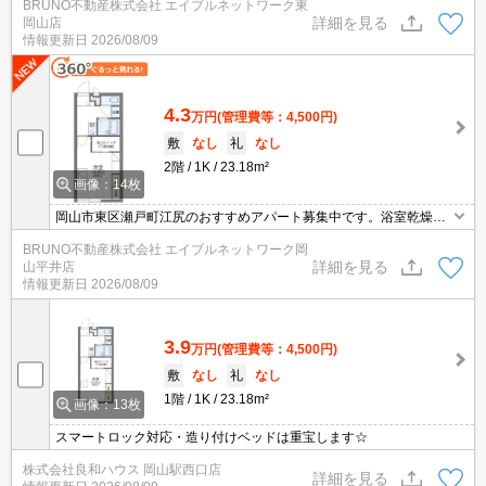
BRUNO不動産株式会社 エイブルネットワーク東
詳細を見る
岡山店
情報更新日
2026/08/09
4.3
万円
(管理費等：4,500円)
敷
なし
礼
なし
2階
1K
23.18m²
画像：14枚
岡山市東区瀬戸町江尻のおすすめアパート募集中です。浴室乾燥機
付き。お気軽にお問い合わせください。
BRUNO不動産株式会社 エイブルネットワーク岡
詳細を見る
山平井店
情報更新日
2026/08/09
3.9
万円
(管理費等：4,500円)
敷
なし
礼
なし
1階
1K
23.18m²
画像：13枚
スマートロック対応・造り付けベッドは重宝します☆
株式会社良和ハウス 岡山駅西口店
詳細を見る