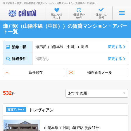
瀬戸駅周辺の賃貸・不動産情報で賃貸マンション・賃貸アパートなど賃貸物件の部屋探し
お部屋を探す
気になる
最近見た
保存中の
リスト
物件
条件
沿線・駅から
瀬戸駅（山陽本線（中国））の賃貸マンション・アパー
住所から
ト一覧
家賃相場から
瀬戸駅（山陽本線（中国））周辺
変更する
沿線・駅
通勤通学時間から
詳細条件
指定なし
変更する
物件特集から
不動産会社から
条件保存
物件新着メール
TOP
532
件
トレヴィアン
賃貸アパート
山陽本線（中国）/瀬戸駅 徒歩27分