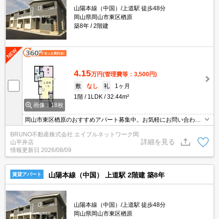
山陽本線（中国）/上道駅 徒歩48分
岡山県岡山市東区楢原
築8年
2階建
4.15
万円
(管理費等：3,500円)
敷
なし
礼
1ヶ月
1階
1LDK
32.44m²
画像：18枚
岡山市東区楢原のおすすめアパート募集中。お気軽にお問い合わせ
ください。
BRUNO不動産株式会社 エイブルネットワーク岡
詳細を見る
山平井店
情報更新日
2026/08/09
山陽本線（中国） 上道駅 2階建 築8年
賃貸アパート
山陽本線（中国）/上道駅 徒歩48分
岡山県岡山市東区楢原