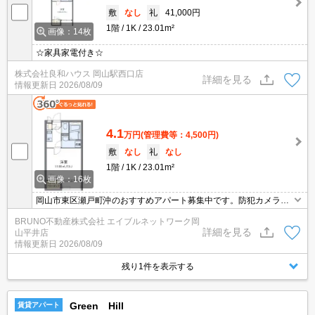
敷
なし
礼
41,000円
1階
1K
23.01m²
画像：14枚
☆家具家電付き☆
株式会社良和ハウス 岡山駅西口店
詳細を見る
情報更新日
2026/08/09
4.1
万円
(管理費等：4,500円)
敷
なし
礼
なし
1階
1K
23.01m²
画像：16枚
岡山市東区瀬戸町沖のおすすめアパート募集中です。防犯カメラ、
浴室乾燥機付き。お気軽にお問い合わせください。
BRUNO不動産株式会社 エイブルネットワーク岡
詳細を見る
山平井店
情報更新日
2026/08/09
残り1件を表示する
Green Hill
賃貸アパート