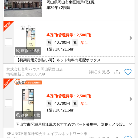
岡山県岡山市東区瀬戸町江尻
築29年
2階建
4
万円
(管理費等：2,500円)
敷
40,700円
礼
なし
1階
1K
21.6m²
画像：15枚
【初期費用分割払い可】ネット無料☆宅配ボックス
株式会社良和ハウス 岡山駅西口店
詳細を見る
情報更新日
2026/08/09
4
万円
(管理費等：2,500円)
敷
40,700円
礼
なし
1階
1K
21.6m²
画像：18枚
岡山市東区瀬戸町江尻のおすすめアパート募集中。防犯カメラ設置
済み、宅配ボックスあり。お気軽にお問い合わせください。
BRUNO不動産株式会社 エイブルネットワーク東