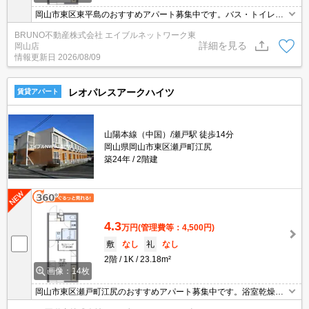
岡山市東区東平島のおすすめアパート募集中です。バス・トイレ
別、浴室乾燥機付き、温水洗浄便座付き。お気軽にお問い合わせく
BRUNO不動産株式会社 エイブルネットワーク東
ださい。
詳細を見る
岡山店
情報更新日
2026/08/09
レオパレスアークハイツ
賃貸アパート
山陽本線（中国）/瀬戸駅 徒歩14分
岡山県岡山市東区瀬戸町江尻
築24年
2階建
4.3
万円
(管理費等：4,500円)
敷
なし
礼
なし
2階
1K
23.18m²
画像：14枚
岡山市東区瀬戸町江尻のおすすめアパート募集中です。浴室乾燥機
付き。お気軽にお問い合わせください。