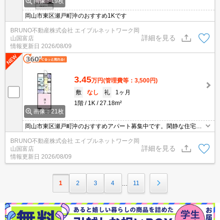
画像：19枚
岡山市東区瀬戸町沖のおすすめ1Kです
BRUNO不動産株式会社 エイブルネットワーク岡
詳細を見る
山国富店
情報更新日
2026/08/09
3.45
万円
(管理費等：3,500円)
敷
なし
礼
1ヶ月
1階
1K
27.18m²
画像：21枚
岡山市東区瀬戸町沖のおすすめアパート募集中です。閑静な住宅街
です。２４時間対応のコールセンター利用。浴室乾燥機ほか充実の
BRUNO不動産株式会社 エイブルネットワーク岡
室内設備。お気軽にお問い合わせください。
詳細を見る
山国富店
情報更新日
2026/08/09
1
2
3
4
11
…