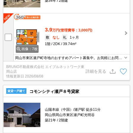
築34年
2階建
3.9
万円
(管理費等：3,000円)
敷
なし
礼
1ヶ月
1階
2DK
39.74m²
画像：7枚
岡山市東区瀬戸町寺地のおすすめアパート募集中。お気軽にお問い
合わせください。
BRUNO不動産株式会社 エイブルネットワーク東
詳細を見る
岡山店
情報更新日
2026/08/08
コモンシティ瀬戸８号貸家
賃貸一戸建て
山陽本線（中国）/瀬戸駅 徒歩11分
岡山県岡山市東区瀬戸町光明谷
築21年
2階建