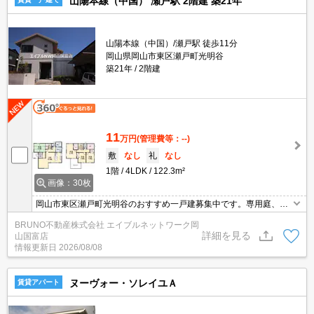
山陽本線（中国） 瀬戸駅 2階建 築21年
山陽本線（中国）/瀬戸駅 徒歩11分
岡山県岡山市東区瀬戸町光明谷
築21年
2階建
11
万円
(管理費等：--)
敷
なし
礼
なし
1階
4LDK
122.3m²
画像：30枚
岡山市東区瀬戸町光明谷のおすすめ一戸建募集中です。専用庭、浴
室乾燥機、温水洗浄便座、シャンプードレッサー、食器洗浄乾燥機
BRUNO不動産株式会社 エイブルネットワーク岡
など設備充実。お気軽にお問い合わせください。
詳細を見る
山国富店
情報更新日
2026/08/08
ヌーヴォー・ソレイユＡ
賃貸アパート