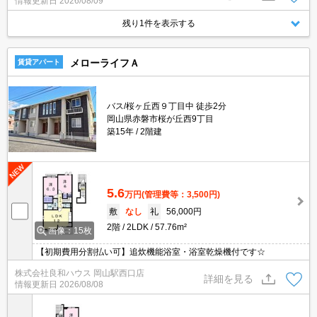
情報更新日
2026/08/09
残り1件を表示する
メローライフＡ
賃貸アパート
バス/桜ヶ丘西９丁目中 徒歩2分
岡山県赤磐市桜が丘西9丁目
築15年
2階建
5.6
万円
(管理費等：3,500円)
敷
なし
礼
56,000円
2階
2LDK
57.76m²
画像：15枚
【初期費用分割払い可】追炊機能浴室・浴室乾燥機付です☆
株式会社良和ハウス 岡山駅西口店
詳細を見る
情報更新日
2026/08/08