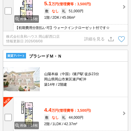
5.1
万円
(管理費等：3,500円)
敷
なし
礼
51,000円
1階
2DK
45.06m²
画像：15枚
【初期費用分割払い可】ウォークインクローゼット付です☆
株式会社良和ハウス 岡山駅西口店
詳細を見る
情報更新日
2026/08/08
プラシードＭ・Ｎ
賃貸アパート
山陽本線（中国）/瀬戸駅 徒歩23分
岡山県岡山市東区瀬戸町沖
築14年
2階建
4.4
万円
(管理費等：3,500円)
敷
なし
礼
44,000円
2階
1LDK
42.37m²
画像：18枚