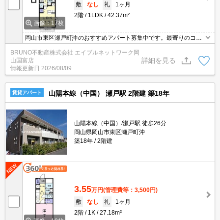
敷
なし
礼
1ヶ月
2階
1LDK
42.37m²
画像：17枚
岡山市東区瀬戸町沖のおすすめアパート募集中です。最寄りのコン
ビニまで徒歩４分。全居室収納あり。バス・トイレ別、浴室乾燥機
BRUNO不動産株式会社 エイブルネットワーク岡
付き、温水洗浄便座付き、シャンプードレッサー付き。お気軽にお
詳細を見る
山国富店
問い合わせください。
情報更新日
2026/08/09
山陽本線（中国） 瀬戸駅 2階建 築18年
賃貸アパート
山陽本線（中国）/瀬戸駅 徒歩26分
岡山県岡山市東区瀬戸町沖
築18年
2階建
3.55
万円
(管理費等：3,500円)
敷
なし
礼
1ヶ月
2階
1K
27.18m²