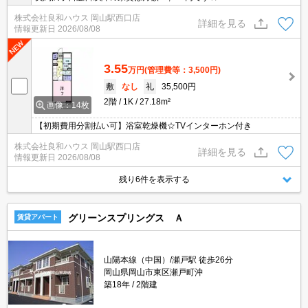
株式会社良和ハウス 岡山駅西口店
詳細を見る
情報更新日
2026/08/08
3.55
万円
(管理費等：3,500円)
敷
なし
礼
35,500円
2階
1K
27.18m²
画像：14枚
【初期費用分割払い可】浴室乾燥機☆TVインターホン付き
株式会社良和ハウス 岡山駅西口店
詳細を見る
情報更新日
2026/08/08
残り6件を表示する
グリーンスプリングス Ａ
賃貸アパート
山陽本線（中国）/瀬戸駅 徒歩26分
岡山県岡山市東区瀬戸町沖
築18年
2階建