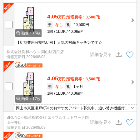
4.05
万円
(管理費等：3,500円)
敷
なし
礼
40,500円
1階
1LDK
40.06m²
画像：15枚
【初期費用分割払い可】人気の対面キッチンです☆
株式会社良和ハウス 岡山駅西口店
詳細を見る
情報更新日
2026/08/08
4.05
万円
(管理費等：3,500円)
敷
なし
礼
1ヶ月
1階
1LDK
40.06m²
画像：17枚
岡山市東区瀬戸町沖のおすすめアパート募集中。追い焚き機能付
き。お気軽にお問い合わせください。
BRUNO不動産株式会社 エイブルネットワーク岡
詳細を見る
山平井店
情報更新日
2026/08/09