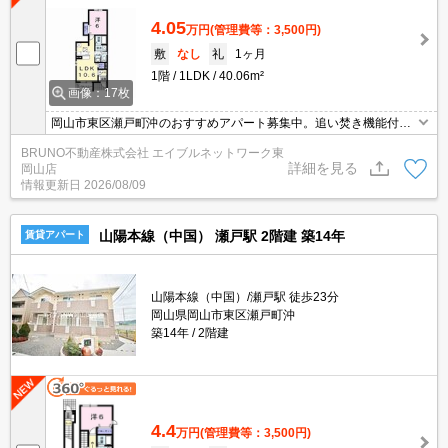
4.05
万円
(管理費等：3,500円)
敷
なし
礼
1ヶ月
1階
1LDK
40.06m²
画像：17枚
岡山市東区瀬戸町沖のおすすめアパート募集中。追い焚き機能付
き。お気軽にお問い合わせください。
BRUNO不動産株式会社 エイブルネットワーク東
詳細を見る
岡山店
情報更新日
2026/08/09
山陽本線（中国） 瀬戸駅 2階建 築14年
賃貸アパート
山陽本線（中国）/瀬戸駅 徒歩23分
岡山県岡山市東区瀬戸町沖
築14年
2階建
4.4
万円
(管理費等：3,500円)