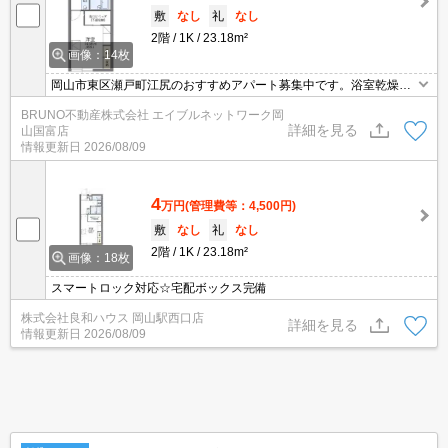
敷
なし
礼
なし
2階
1K
23.18m²
画像：14枚
岡山市東区瀬戸町江尻のおすすめアパート募集中です。浴室乾燥機
付き。お気軽にお問い合わせください。
BRUNO不動産株式会社 エイブルネットワーク岡
詳細を見る
山国富店
情報更新日
2026/08/09
4
万円
(管理費等：4,500円)
敷
なし
礼
なし
2階
1K
23.18m²
画像：18枚
スマートロック対応☆宅配ボックス完備
株式会社良和ハウス 岡山駅西口店
詳細を見る
情報更新日
2026/08/09