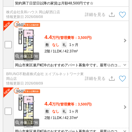
契約満了日翌日以降の家賃は月額48,500円です☆
株式会社良和ハウス 岡山駅西口店
詳細を見る
情報更新日
2026/08/08
4.4
万円
(管理費等：3,500円)
敷
なし
礼
1ヶ月
2階
1LDK
42.37m²
画像：17枚
岡山市東区瀬戸町沖のおすすめアパート募集中です。最寄りのコン
ビニまで徒歩４分。全居室収納あり。バス・トイレ別、浴室乾燥機
BRUNO不動産株式会社 エイブルネットワーク東
付き、温水洗浄便座付き、シャンプードレッサー付き。お気軽にお
詳細を見る
岡山店
問い合わせください。
情報更新日
2026/08/09
4.4
万円
(管理費等：3,500円)
敷
なし
礼
1ヶ月
2階
1LDK
42.37m²
画像：17枚
岡山市東区瀬戸町沖のおすすめアパート募集中です。最寄りのコン