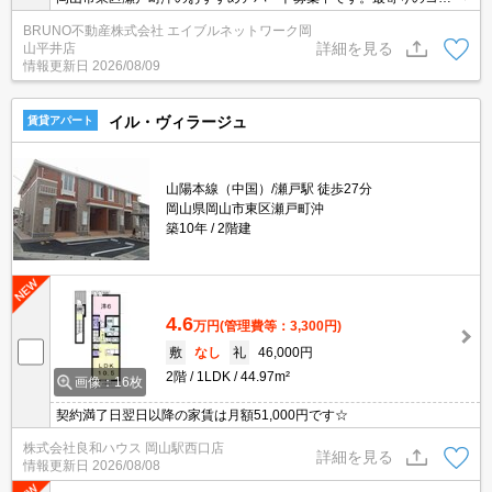
ビニまで徒歩４分。全居室収納あり。バス・トイレ別、浴室乾燥機
BRUNO不動産株式会社 エイブルネットワーク岡
付き、温水洗浄便座付き、シャンプードレッサー付き。お気軽にお
詳細を見る
山平井店
問い合わせください。
情報更新日
2026/08/09
イル・ヴィラージュ
賃貸アパート
山陽本線（中国）/瀬戸駅 徒歩27分
岡山県岡山市東区瀬戸町沖
築10年
2階建
4.6
万円
(管理費等：3,300円)
敷
なし
礼
46,000円
2階
1LDK
44.97m²
画像：16枚
契約満了日翌日以降の家賃は月額51,000円です☆
株式会社良和ハウス 岡山駅西口店
詳細を見る
情報更新日
2026/08/08