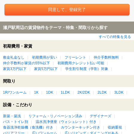
瀬戸駅周辺の賃貸物件をテーマ・特集・間取りから探す
すべての特集を見る
初期費用・家賃
敷金礼金なし
初期費用が安い
フリーレント
仲介手数料無料
仲介手数料が家賃の55%以下
初期費用クレジット払い可能
家賃3万円以下
家賃5万円以下
学生割引制度（学割）対象
間取り
1R/ワンルーム
1K
1DK
1LDK
2K/2DK
2LDK
3LDK
設備・こだわり
新築・築浅
リフォーム・リノベーション済み
デザイナーズ
バス・トイレ別
温水洗浄便座（ウォシュレット）付き
食器洗浄乾燥機（食洗機）付き
カウンターキッチン付き
収納重視
バリアフリー
広いワンルーム
広いリビング・ダイニングがある