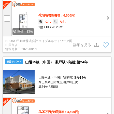
4
万円
(管理費等：6,500円)
敷
なし
礼
なし
2階
1K
20.28m²
画像：33枚
BRUNO不動産株式会社 エイブルネットワーク岡
詳細を見る
山国富店
情報更新日
2026/08/09
山陽本線（中国） 瀬戸駅 2階建 築24年
賃貸アパート
山陽本線（中国）/瀬戸駅 徒歩14分
岡山県岡山市東区瀬戸町江尻
築24年
2階建
4.3
万円
(管理費等：4,500円)