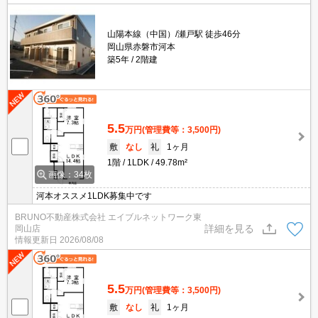
山陽本線（中国）/瀬戸駅 徒歩46分
岡山県赤磐市河本
築5年
2階建
5.5
万円
(管理費等：3,500円)
敷
なし
礼
1ヶ月
1階
1LDK
49.78m²
画像：34枚
河本オススメ1LDK募集中です
BRUNO不動産株式会社 エイブルネットワーク東
詳細を見る
岡山店
情報更新日
2026/08/08
5.5
万円
(管理費等：3,500円)
敷
なし
礼
1ヶ月