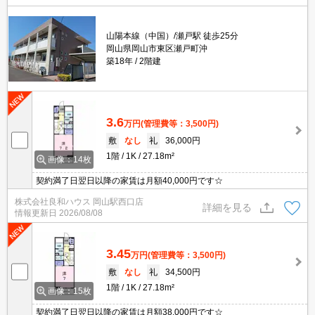
山陽本線（中国）/瀬戸駅 徒歩25分
岡山県岡山市東区瀬戸町沖
築18年
2階建
3.6
万円
(管理費等：3,500円)
敷
なし
礼
36,000円
1階
1K
27.18m²
画像：14枚
契約満了日翌日以降の家賃は月額40,000円です☆
株式会社良和ハウス 岡山駅西口店
詳細を見る
情報更新日
2026/08/08
3.45
万円
(管理費等：3,500円)
敷
なし
礼
34,500円
1階
1K
27.18m²
画像：15枚
契約満了日翌日以降の家賃は月額38,000円です☆