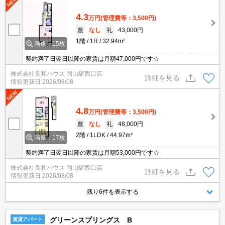
4.3
万円
(管理費等：3,500円)
敷
なし
礼
43,000円
1階
1R
32.94m²
画像：15枚
契約満了日翌日以降の家賃は月額47,000円です☆
株式会社良和ハウス 岡山駅西口店
詳細を見る
情報更新日
2026/08/08
4.8
万円
(管理費等：3,500円)
敷
なし
礼
48,000円
2階
1LDK
44.97m²
画像：17枚
契約満了日翌日以降の家賃は月額53,000円です☆
株式会社良和ハウス 岡山駅西口店
詳細を見る
情報更新日
2026/08/08
残り6件を表示する
グリーンスプリングス B
賃貸アパート