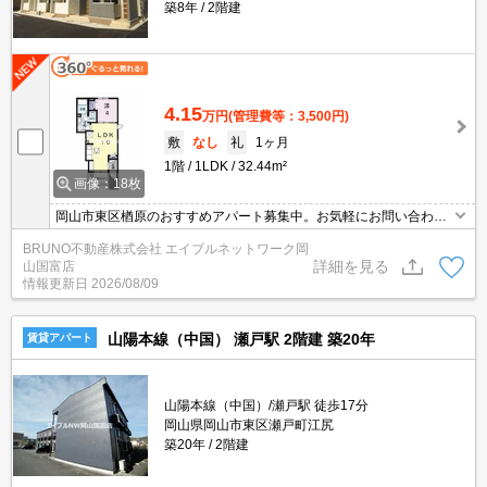
築8年
2階建
4.15
万円
(管理費等：3,500円)
敷
なし
礼
1ヶ月
1階
1LDK
32.44m²
画像：18枚
岡山市東区楢原のおすすめアパート募集中。お気軽にお問い合わせ
ください。
BRUNO不動産株式会社 エイブルネットワーク岡
詳細を見る
山国富店
情報更新日
2026/08/09
山陽本線（中国） 瀬戸駅 2階建 築20年
賃貸アパート
山陽本線（中国）/瀬戸駅 徒歩17分
岡山県岡山市東区瀬戸町江尻
築20年
2階建