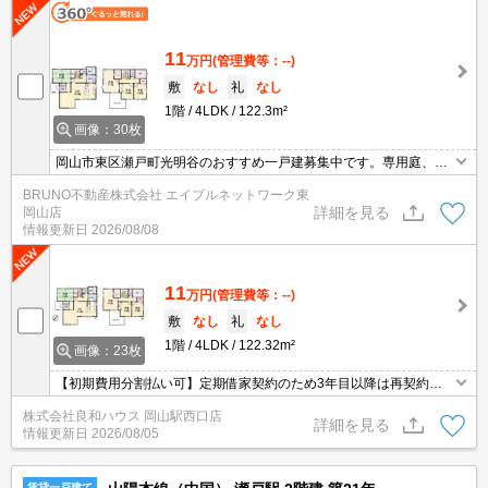
11
万円
(管理費等：--)
敷
なし
礼
なし
1階
4LDK
122.3m²
画像：30枚
岡山市東区瀬戸町光明谷のおすすめ一戸建募集中です。専用庭、浴
室乾燥機、温水洗浄便座、シャンプードレッサー、食器洗浄乾燥機
BRUNO不動産株式会社 エイブルネットワーク東
など設備充実。お気軽にお問い合わせください。
詳細を見る
岡山店
情報更新日
2026/08/08
11
万円
(管理費等：--)
敷
なし
礼
なし
1階
4LDK
122.32m²
画像：23枚
【初期費用分割払い可】定期借家契約のため3年目以降は再契約で
きません。
株式会社良和ハウス 岡山駅西口店
詳細を見る
情報更新日
2026/08/05
賃貸一戸建て