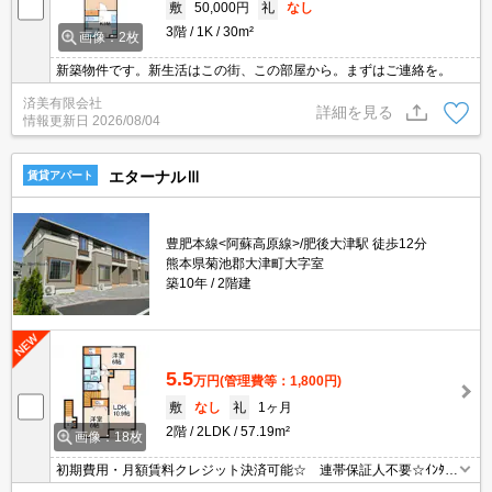
敷
50,000円
礼
なし
3階
1K
30m²
画像：2枚
新築物件です。新生活はこの街、この部屋から。まずはご連絡を。
済美有限会社
詳細を見る
情報更新日
2026/08/04
エターナルⅢ
賃貸アパート
豊肥本線<阿蘇高原線>/肥後大津駅 徒歩12分
熊本県菊池郡大津町大字室
築10年
2階建
5.5
万円
(管理費等：1,800円)
敷
なし
礼
1ヶ月
2階
2LDK
57.19m²
画像：18枚
初期費用・月額賃料クレジット決済可能☆ 連帯保証人不要☆ｲﾝﾀｰﾈ
ｯﾄ無料☆ 追焚給湯☆ 浴室乾燥機付☆ エアコン付き☆ 南向き