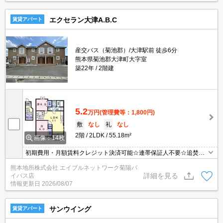
エクセラン大津A.B.C
賃貸アパート
産交バス（菊池郡）/大津駅前 徒歩6分
熊本県菊池郡大津町大字室
築22年
2階建
5.2
万円
(管理費等：1,800円)
敷
なし
礼
なし
2階
2LDK
55.18m²
画像：14枚
初期費用・月額賃料クレジット決済可能☆連帯保証人不要☆追焚給
湯。浴室換気乾燥式。TVインターホン付き。エアコン付き。
熊本地所株式会社 エイブルネットワーク菊陽バ
詳細を見る
イパス店
情報更新日
2026/08/07
サンウイング
賃貸アパート