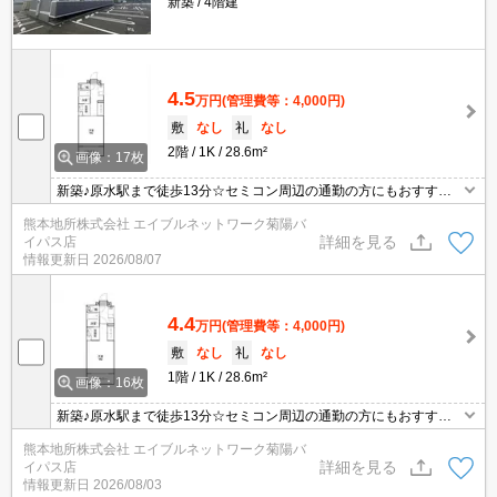
新築
4階建
4.5
万円
(管理費等：4,000円)
敷
なし
礼
なし
2階
1K
28.6m²
画像：17枚
新築♪原水駅まで徒歩13分☆セミコン周辺の通勤の方にもおすすめ
です！！インターネット無料☆オートロック☆防犯カメラ☆浴室乾
熊本地所株式会社 エイブルネットワーク菊陽バ
燥機☆システムキッチン☆
詳細を見る
イパス店
情報更新日
2026/08/07
4.4
万円
(管理費等：4,000円)
敷
なし
礼
なし
1階
1K
28.6m²
画像：16枚
新築♪原水駅まで徒歩13分☆セミコン周辺の通勤の方にもおすすめ
です！！インターネット無料☆オートロック☆防犯カメラ☆浴室乾
熊本地所株式会社 エイブルネットワーク菊陽バ
燥機☆システムキッチン☆
詳細を見る
イパス店
情報更新日
2026/08/03