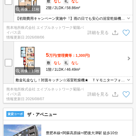
敷
なし
礼
なし
2階
2LDK
58.86m²
画像：11枚
【初期費⽤キャンペーン実施中︕】雨の日でも安心の浴室乾燥機付
き☆エアコン、TVモニターホン付きと嬉しい設備付き☆肥後大津駅
熊本地所株式会社 エイブルネットワーク菊陽バ
まで徒歩８分と通勤や通学にも便利な立地(^^)/
詳細を見る
イパス店
情報更新日
2026/08/06
5
万円
(管理費等：1,300円)
敷
なし
礼
なし
1階
1LDK
46.49m²
画像：13枚
敷金礼金なし！対面キッチン☆浴室乾燥機★ ＴＶモニターフォン
★ エアコン1基付き！！
熊本地所株式会社 エイブルネットワーク菊陽バ
詳細を見る
イパス店
情報更新日
2026/08/07
ザ・アベニュー
賃貸コーポ
豊肥本線<阿蘇高原線>/肥後大津駅 徒歩10分