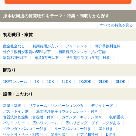
原水駅周辺の賃貸物件をテーマ・特集・間取りから探す
すべての特集を見る
初期費用・家賃
敷金礼金なし
初期費用が安い
フリーレント
仲介手数料無料
仲介手数料が家賃の55%以下
初期費用クレジット払い可能
家賃3万円以下
家賃5万円以下
学生割引制度（学割）対象
間取り
1R/ワンルーム
1K
1DK
1LDK
2K/2DK
2LDK
3LDK
設備・こだわり
新築・築浅
リフォーム・リノベーション済み
デザイナーズ
バス・トイレ別
温水洗浄便座（ウォシュレット）付き
食器洗浄乾燥機（食洗機）付き
カウンターキッチン付き
収納重視
バリアフリー
広いワンルーム
広いリビング・ダイニングがある
ベランダ・バルコニー付き
ルーフバルコニー付き
屋上付き
ペット可・ペット相談可
楽器相談可
ピアノ相談可
DIY可