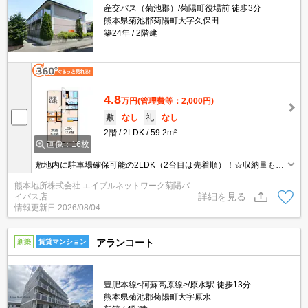
産交バス（菊池郡）/菊陽町役場前 徒歩3分
熊本県菊池郡菊陽町大字久保田
築24年
2階建
4.8
万円
(管理費等：2,000円)
敷
なし
礼
なし
2階
2LDK
59.2m²
画像：16枚
敷地内に駐車場確保可能の2LDK（2台目は先着順）！☆収納量も多
くファミリー世帯にオススメ！☆最上階角部屋です！☆エアコンや
熊本地所株式会社 エイブルネットワーク菊陽バ
独立洗面台・TVモニターホンなど人気の設備も充実！☆初期費用の
詳細を見る
イパス店
クレジット決済可！
情報更新日
2026/08/04
アランコート
新築
賃貸マンション
豊肥本線<阿蘇高原線>/原水駅 徒歩13分
熊本県菊池郡菊陽町大字原水