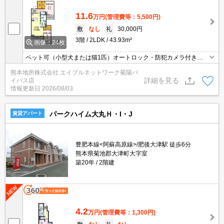
11.6
万円
(管理費等：5,500円)
敷
なし
礼
30,000円
3階
2LDK
43.93m²
画像：24枚
ペット可（小型犬または猫1匹）オートロック・防犯カメラ付き☆
インターネット無料☆ 一坪風呂☆ バイパスまで徒歩1分の好
熊本地所株式会社 エイブルネットワーク菊陽バ
立地☆ 宅配ボックス付き☆ カウンタータイプのシステムキッチ
詳細を見る
イパス店
ン☆ALSOKセルフセキュリティ付き
情報更新日
2026/08/03
パークハイム大丸Ｈ・I・J
賃貸アパート
豊肥本線<阿蘇高原線>/肥後大津駅 徒歩6分
熊本県菊池郡大津町大字室
築20年
2階建
4.2
万円
(管理費等：1,300円)