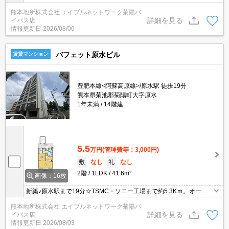
ン☆TVモニターフォン☆浴室換気乾燥機☆宅配BOX☆サンルーム付
熊本地所株式会社 エイブルネットワーク菊陽バ
きで雨の日でも安心♪
詳細を見る
イパス店
情報更新日
2026/08/06
バフェット原水ビル
賃貸マンション
豊肥本線<阿蘇高原線>/原水駅 徒歩19分
熊本県菊池郡菊陽町大字原水
1年未満
14階建
5.5
万円
(管理費等：3,000円)
敷
なし
礼
なし
2階
1LDK
41.6m²
画像：16枚
新築♪原水駅まで19分☆TSMC・ソニー工場まで約5.3Kｍ。オート
ロック防犯カメラ・インターネット無料完備！初期費用のクレジッ
熊本地所株式会社 エイブルネットワーク菊陽バ
ト決済可能！☆2年間限定1万円減額期間終了後62,000円になりま
詳細を見る
イパス店
す。
情報更新日
2026/08/03