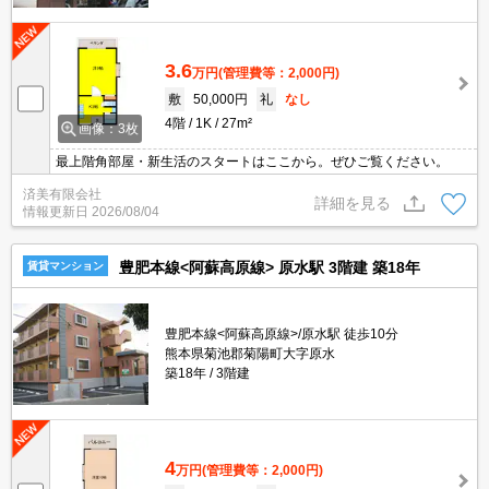
3.6
万円
(管理費等：2,000円)
敷
50,000円
礼
なし
4階
1K
27m²
画像：3枚
最上階角部屋・新生活のスタートはここから。ぜひご覧ください。
済美有限会社
詳細を見る
情報更新日
2026/08/04
豊肥本線<阿蘇高原線> 原水駅 3階建 築18年
賃貸マンション
豊肥本線<阿蘇高原線>/原水駅 徒歩10分
熊本県菊池郡菊陽町大字原水
築18年
3階建
4
万円
(管理費等：2,000円)