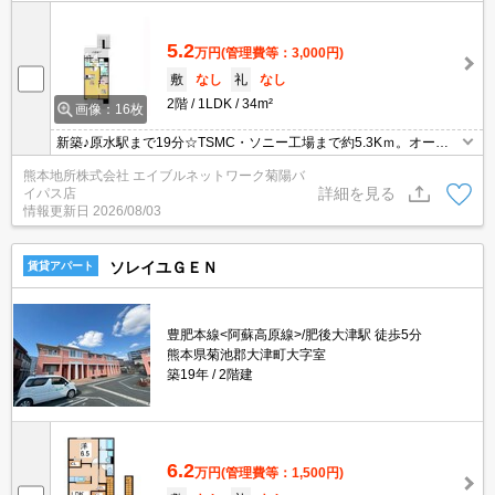
5.2
万円
(管理費等：3,000円)
敷
なし
礼
なし
2階
1LDK
34m²
画像：16枚
新築♪原水駅まで19分☆TSMC・ソニー工場まで約5.3Kｍ。オート
ロック防犯カメラ・宅配ボックス・インターネット無料完備！初期
熊本地所株式会社 エイブルネットワーク菊陽バ
費用のクレジット決済可能！☆2年間限定1万円減額期間終了後62,0
詳細を見る
イパス店
00円になります。
情報更新日
2026/08/03
ソレイユＧＥＮ
賃貸アパート
豊肥本線<阿蘇高原線>/肥後大津駅 徒歩5分
熊本県菊池郡大津町大字室
築19年
2階建
6.2
万円
(管理費等：1,500円)