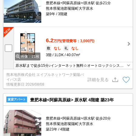
豊肥本線<阿蘇高原線>/原水駅 徒歩21分
熊本県菊池郡菊陽町大字原水
築9年
3階建
6.2
万円
(管理費等：3,000円)
敷
なし
礼
なし
3階
1LDK
40.07m²
画像：21枚
原水駅まで徒歩15分♪インターネット無料☆オートロック☆システ
ムキッチン☆対面キッチン☆宅配BOX☆
熊本地所株式会社 エイブルネットワーク菊陽バ
詳細を見る
イパス店
情報更新日
2026/08/08
豊肥本線<阿蘇高原線> 原水駅 4階建 築23年
賃貸アパート
豊肥本線<阿蘇高原線>/原水駅 徒歩20分
熊本県菊池郡菊陽町大字原水
築23年
4階建