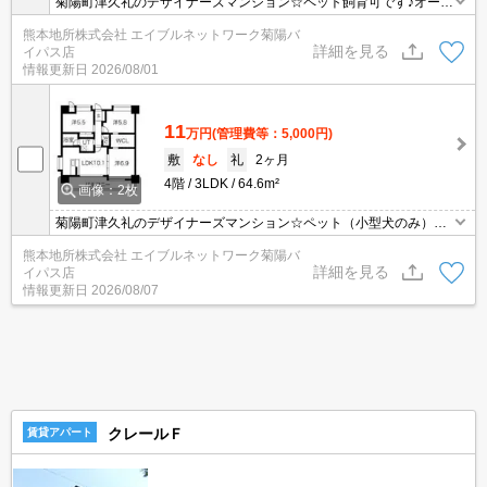
菊陽町津久礼のデザイナーズマンション☆ペット飼育可です♪オート
ロック・エレベーター付き☆宅配ボックス完備☆追い焚き機能☆浴
熊本地所株式会社 エイブルネットワーク菊陽バ
室乾燥☆ＴＶモニターホン☆システムキッチン☆ウォークスルーク
詳細を見る
イパス店
ローゼット☆
情報更新日
2026/08/01
11
万円
(管理費等：5,000円)
敷
なし
礼
2ヶ月
4階
3LDK
64.6m²
画像：2枚
菊陽町津久礼のデザイナーズマンション☆ペット（小型犬のみ）飼
育可です♪オートロック・エレベーター付き☆宅配ボックス完備☆イ
熊本地所株式会社 エイブルネットワーク菊陽バ
ンターネット無料☆追い焚き機能☆浴室乾燥☆ＴＶモニターホン☆
詳細を見る
イパス店
システムキッチン☆ウォークインクローゼット☆
情報更新日
2026/08/07
クレールＦ
賃貸アパート