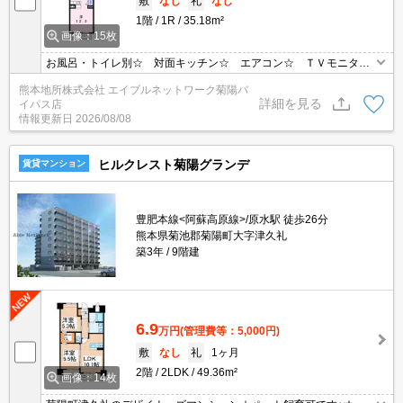
敷
なし
礼
なし
1階
1R
35.18m²
画像：15枚
お風呂・トイレ別☆ 対面キッチン☆ エアコン☆ ＴＶモニター
フォン☆ 洗面脱衣所あります☆ 浴室乾燥機付き☆ 居室内照明
熊本地所株式会社 エイブルネットワーク菊陽バ
あります☆
詳細を見る
イパス店
情報更新日
2026/08/08
ヒルクレスト菊陽グランデ
賃貸マンション
豊肥本線<阿蘇高原線>/原水駅 徒歩26分
熊本県菊池郡菊陽町大字津久礼
築3年
9階建
6.9
万円
(管理費等：5,000円)
敷
なし
礼
1ヶ月
2階
2LDK
49.36m²
画像：14枚