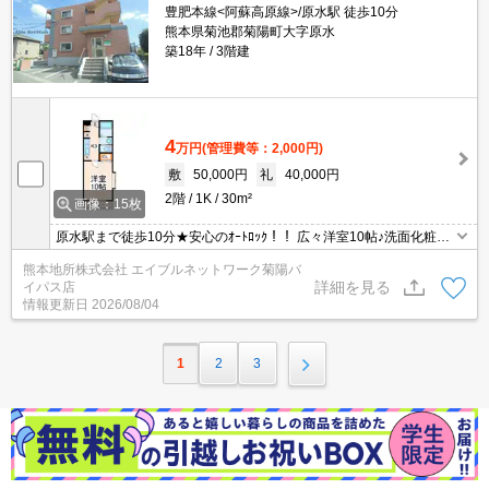
豊肥本線<阿蘇高原線>/原水駅 徒歩10分
熊本県菊池郡菊陽町大字原水
築18年
3階建
4
万円
(管理費等：2,000円)
敷
50,000円
礼
40,000円
2階
1K
30m²
画像：15枚
原水駅まで徒歩10分★安心のｵｰﾄﾛｯｸ！！ 広々洋室10帖♪洗面化粧台
付き。室内に洗濯機置場あり。角部屋。
熊本地所株式会社 エイブルネットワーク菊陽バ
詳細を見る
イパス店
情報更新日
2026/08/04
1
2
3