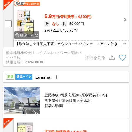
5.9
万円
(管理費等：4,500円)
敷
なし
礼
59,000円
2階
2LDK
53.76m²
画像：23枚
【敷金無し☆保証人不要】カウンターキッチン☆ エアコン付き☆
セコムのセキュリティ☆ 温水洗浄便座☆ TVインターホン付き
熊本地所株式会社 エイブルネットワーク菊陽バ
☆ 浴室乾燥☆ オートロック☆ 追炊き機能☆
詳細を見る
イパス店
情報更新日
2026/08/08
Lumina Ⅰ
新築
賃貸ハイツ
豊肥本線<阿蘇高原線>/原水駅 徒歩12分
熊本県菊池郡菊陽町大字原水
新築
3階建
7
万円
(管理費等：5,500円)