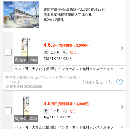
豊肥本線<阿蘇高原線>/原水駅 徒歩27分
熊本県菊池郡菊陽町大字津久礼
築2年
2階建
4.6
万円
(管理費等：3,000円)
敷
1ヶ月
礼
なし
2階
1K
34.05m²
画像：20枚
ペット可（犬または猫1匹）インターネット無料☆システムキッチ
ン☆TVモニターフォン☆浴室換気乾燥機☆宅配BOX☆インナーテラ
熊本地所株式会社 エイブルネットワーク菊陽バ
ス付きで雨の日でも安心♪
詳細を見る
イパス店
情報更新日
2026/08/06
4.6
万円
(管理費等：3,000円)
敷
1ヶ月
礼
なし
1階
1K
34.05m²
画像：21枚
ペット可（犬または猫1匹）インターネット無料☆システムキッチ