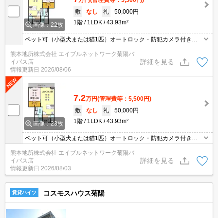
敷
なし
礼
50,000円
1階
1LDK
43.93m²
画像：22枚
ペット可（小型犬または猫1匹）オートロック・防犯カメラ付き☆
インターネット無料☆ 一坪風呂☆ バイパスまで徒歩1分の好
熊本地所株式会社 エイブルネットワーク菊陽バ
立地☆ 宅配ボックス付き☆ カウンタータイプのシステムキッチ
詳細を見る
イパス店
ン☆ALSOKセルフセキュリティ付き
情報更新日
2026/08/06
7.2
万円
(管理費等：5,500円)
敷
なし
礼
50,000円
1階
1LDK
43.93m²
画像：23枚
ペット可（小型犬または猫1匹）オートロック・防犯カメラ付き☆
インターネット無料☆ 一坪風呂☆ バイパスまで徒歩1分の好
熊本地所株式会社 エイブルネットワーク菊陽バ
立地☆ 宅配ボックス付き☆ カウンタータイプのシステムキッチ
詳細を見る
イパス店
ン☆ALSOKセルフセキュリティ付き
情報更新日
2026/08/03
コスモスハウス菊陽
賃貸ハイツ