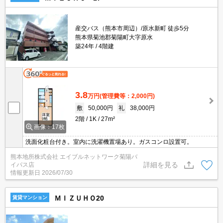
産交バス（熊本市周辺）/原水新町 徒歩5分
熊本県菊池郡菊陽町大字原水
築24年
4階建
3.8
万円
(管理費等：2,000円)
敷
50,000円
礼
38,000円
2階
1K
27m²
画像：17枚
洗面化粧台付き。室内に洗濯機置場あり。ガスコンロ設置可。
熊本地所株式会社 エイブルネットワーク菊陽バ
詳細を見る
イパス店
情報更新日
2026/07/30
ＭＩＺＵＨＯ20
賃貸マンション