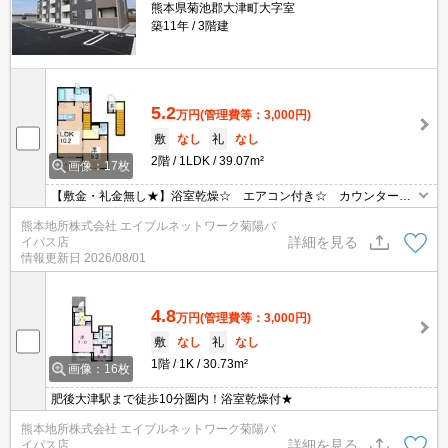
熊本県菊池郡大津町大字室
築11年
3階建
5.2
万円
(管理費等：3,000円)
敷
なし
礼
なし
2階
1LDK
39.07m²
画像：17枚
【敷金・礼金無し★】浴室乾燥☆ エアコン付き☆ カウンターキ
ッチン☆ モニタ付きインターホン☆ 温水洗浄便座☆
熊本地所株式会社 エイブルネットワーク菊陽バ
詳細を見る
イパス店
情報更新日
2026/08/01
4.8
万円
(管理費等：3,000円)
敷
なし
礼
なし
1階
1K
30.73m²
画像：16枚
肥後大津駅まで徒歩10分圏内！浴室乾燥付★
熊本地所株式会社 エイブルネットワーク菊陽バ
詳細を見る
イパス店