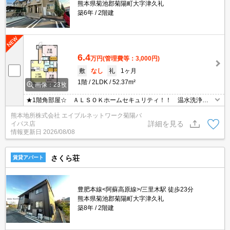
熊本県菊池郡菊陽町大字津久礼
築6年
2階建
6.4
万円
(管理費等：3,000円)
敷
なし
礼
1ヶ月
1階
2LDK
52.37m²
画像：23枚
★1階角部屋☆ ＡＬＳＯＫホームセキュリティ！！ 温水洗浄便
座☆ インターネット無料！！ エアコン2基付き☆ シャッター
熊本地所株式会社 エイブルネットワーク菊陽バ
雨戸☆ 2台目駐車場4400円
詳細を見る
イパス店
情報更新日
2026/08/08
さくら荘
賃貸アパート
豊肥本線<阿蘇高原線>/三里木駅 徒歩23分
熊本県菊池郡菊陽町大字津久礼
築8年
2階建