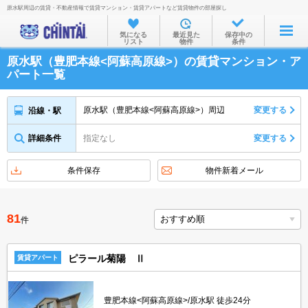
原水駅周辺の賃貸・不動産情報で賃貸マンション・賃貸アパートなど賃貸物件の部屋探し
お部屋を探す
気になる
最近見た
保存中の
リスト
物件
条件
沿線・駅から
原水駅（豊肥本線<阿蘇高原線>）の賃貸マンション・ア
住所から
パート一覧
家賃相場から
原水駅（豊肥本線<阿蘇高原線>）周辺
変更する
沿線・駅
通勤通学時間から
詳細条件
指定なし
変更する
物件特集から
不動産会社から
条件保存
物件新着メール
TOP
81
件
ピラール菊陽 Ⅱ
賃貸アパート
豊肥本線<阿蘇高原線>/原水駅 徒歩24分