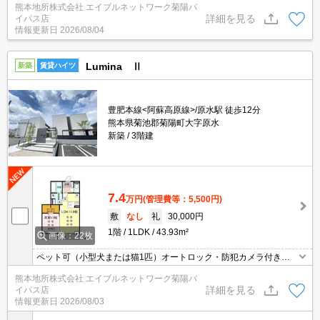
熊本地所株式会社 エイブルネットワーク菊陽バ
の最上角部屋♪
詳細を見る
イパス店
情報更新日
2026/08/04
Lumina Ⅱ
新築
賃貸ハイツ
豊肥本線<阿蘇高原線>/原水駅 徒歩12分
熊本県菊池郡菊陽町大字原水
新築
3階建
7.4
万円
(管理費等：5,500円)
敷
なし
礼
30,000円
1階
1LDK
43.93m²
画像：22枚
ペット可（小型犬または猫1匹）オートロック・防犯カメラ付き☆
インターネット無料☆ 一坪風呂☆ バイパスまで徒歩1分の好
熊本地所株式会社 エイブルネットワーク菊陽バ
立地☆ 宅配ボックス付き☆ カウンタータイプのシステムキッチ
詳細を見る
イパス店
ン☆ALSOKセルフセキュリティ付き
情報更新日
2026/08/03