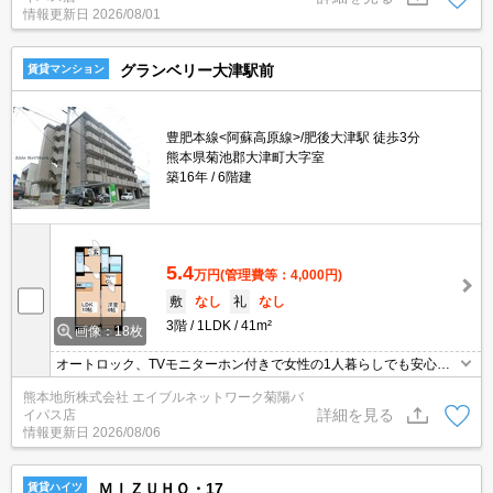
情報更新日
2026/08/01
グランベリー大津駅前
賃貸マンション
豊肥本線<阿蘇高原線>/肥後大津駅 徒歩3分
熊本県菊池郡大津町大字室
築16年
6階建
5.4
万円
(管理費等：4,000円)
敷
なし
礼
なし
3階
1LDK
41m²
画像：18枚
オートロック、TVモニターホン付きで女性の1人暮らしでも安心で
す！大津駅まで徒歩3分(^^)/電車通勤の方にもおすすめです☆彡
熊本地所株式会社 エイブルネットワーク菊陽バ
詳細を見る
イパス店
情報更新日
2026/08/06
ＭＩＺＵＨＯ・17
賃貸ハイツ