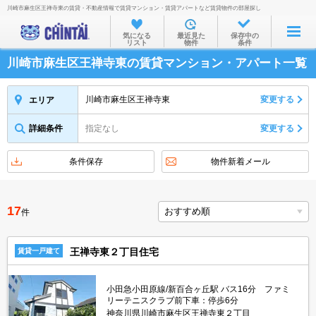
川崎市麻生区王禅寺東の賃貸・不動産情報で賃貸マンション・賃貸アパートなど賃貸物件の部屋探し
お部屋を探す
気になる
最近見た
保存中の
リスト
物件
条件
沿線・駅から
川崎市麻生区王禅寺東の賃貸マンション・アパート一覧
住所から
家賃相場から
川崎市麻生区王禅寺東
変更する
エリア
通勤通学時間から
詳細条件
指定なし
変更する
物件特集から
条件保存
物件新着メール
不動産会社から
TOP
17
件
王禅寺東２丁目住宅
賃貸一戸建て
小田急小田原線/新百合ヶ丘駅 バス16分 ファミ
リーテニスクラブ前下車：停歩6分
神奈川県川崎市麻生区王禅寺東２丁目