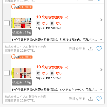
情報更新日
2026/07/31
10.9
万円
(管理費等：--)
敷
なし
礼
なし
1階
2LDK
68.5m²
画像：23枚
仲介手数料家賃の0.55ヵ月分(税込)。駐車場は敷地内。宅配ボック
スあり。TVモニター付インターホン。ウォークインクローゼット付
株式会社エイブル 新百合ヶ丘店
き。2年未満の解約時、違約金1ヶ月分発生。専用庭付き。
詳細を見る
情報更新日
2026/07/31
10.9
万円
(管理費等：--)
敷
なし
礼
なし
3階
2LDK
77.2m²
画像：17枚
仲介手数料家賃の0.55ヵ月分(税込)。システムキッチン。宅配ボッ
クスあり。違約金(12ヶ月未満 家賃2ヶ月、12ヶ月未満 家賃1ヶ
株式会社エイブル 新百合ヶ丘店
月)。敷地内、全面禁煙。定期借家契約2年間。再契約可。
詳細を見る
情報更新日
2026/07/31