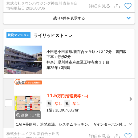
株式会社タウンハウジング神奈川 青葉台店
詳細を見る
情報更新日
2026/08/06
残り4件を表示する
ライリッヒスト－レ
賃貸マンション
小田急小田原線/新百合ヶ丘駅 バス12分 裏門坂
下車：停歩2分
神奈川県川崎市麻生区王禅寺東３丁目
築25年
3階建
11.5
万円
(管理費等：--)
敷
なし
礼
なし
1階
3LDK
68.7m²
画像：17枚
CATV受信可。追焚給湯。システムキッチン。TVインターホン付
き。宅配ボックスあり。専用庭付き。カウンターキッチン。2年未
株式会社エイブル 新百合ヶ丘店
満で解約の場合は、家賃1ヶ月分の違約金。敷地内、全面禁煙。
詳細を見る