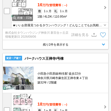
16
万円
(管理費等：--)
敷
1ヶ月
礼
1ヶ月
1階
4LDK
110.95m²
画像：31枚
★いいお部屋見つかるタウンハウジング！どんなことでもお気軽に
ご相談ください♪★
株式会社タウンハウジング神奈川 新百合ヶ丘店
詳細を見る
情報更新日
2026/08/06
残り2件を表示する
パークハウス王禅寺I号棟
賃貸一戸建て
小田急小田原線/柿生駅 徒歩22分
神奈川県川崎市麻生区王禅寺東４丁目
築32年
2階建
18
万円
(管理費等：--)
敷
1ヶ月
礼
1ヶ月