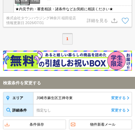
画像：29枚
★内見予約・審査相談・諸条件などお気軽に相談ください★
株式会社タウンハウジング神奈川 稲田堤店
詳細を見る
情報更新日
2026/07/31
1
検索条件を変更する
川崎市麻生区王禅寺東
変更する
エリア
詳細条件
指定なし
変更する
条件保存
物件新着メール