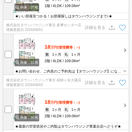
1階
4LDK
109.06m²
画像：35枚
★いい部屋見つかる！お部屋探しはタウンハウジングまで♪★
株式会社タウンハウジング東京 多摩センター店
詳細を見る
情報更新日
2026/08/01
18
万円
(管理費等：--)
敷
1ヶ月
礼
1ヶ月
2階
4LDK
109.06m²
画像：31枚
★お問い合わせ、ご内見のご予約先は【タウンハウジング】になり
ます★お間違いなく♪
株式会社タウンハウジング東京 祖師ヶ谷大蔵店
詳細を見る
情報更新日
2026/08/03
18
万円
(管理費等：--)
敷
1ヶ月
礼
1ヶ月
2階
4LDK
109.06m²
画像：30枚
★最新の空室状況やご内覧はタウンハウジング青葉台店へどうぞ★