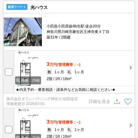
光ハウス
賃貸アパート
小田急小田原線/柿生駅 徒歩20分
神奈川県川崎市麻生区王禅寺東４丁目
築31年
2階建
3
万円
(管理費等：--)
敷
1ヶ月
礼
1ヶ月
2階
1R
16m²
画像：29枚
★内見予約・審査相談・諸条件などお気軽に相談ください★
株式会社タウンハウジング神奈川 稲田堤店
詳細を見る
情報更新日
2026/07/31
3
万円
(管理費等：--)
敷
1ヶ月
礼
1ヶ月
2階
1R
16m²