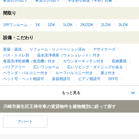
家賃3万円以下
家賃5万円以下
学生割引制度（学割）対象
間取り
1R/ワンルーム
1K
1DK
1LDK
2K/2DK
2LDK
3LDK
設備・こだわり
新築・築浅
リフォーム・リノベーション済み
デザイナーズ
バス・トイレ別
温水洗浄便座（ウォシュレット）付き
食器洗浄乾燥機（食洗機）付き
カウンターキッチン付き
収納重視
バリアフリー
広いワンルーム
広いリビング・ダイニングがある
ベランダ・バルコニー付き
ルーフバルコニー付き
屋上付き
ペット可・ペット相談可
楽器相談可
ピアノ相談可
DIY可
もっと見る
川崎市麻生区王禅寺東の賃貸物件を建物種別に絞って探す
アパート