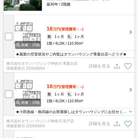
築30年
2階建
16
万円
(管理費等：--)
敷
1ヶ月
礼
1ヶ月
1階
4LDK
110.95m²
画像：16枚
★最新の空室状況やご内覧はタウンハウジング青葉台店へどうぞ★
株式会社タウンハウジング神奈川 青葉台店
詳細を見る
情報更新日
2026/08/04
16
万円
(管理費等：--)
敷
1ヶ月
礼
1ヶ月
1階
4LDK
110.95m²
画像：16枚
★小田急線・南武線のお部屋探しはタウンハウジングにお任せくだ
さい★
株式会社タウンハウジング神奈川 登戸店
詳細を見る
情報更新日
2026/08/04