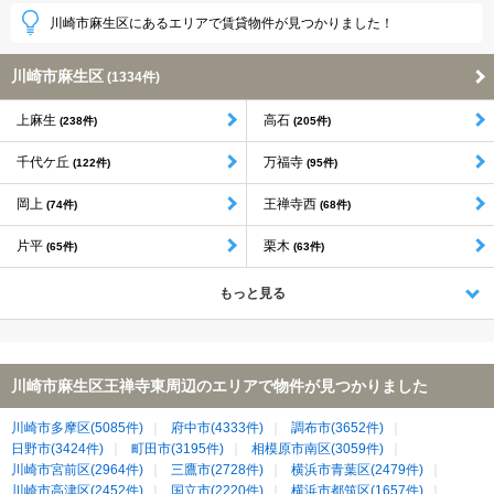
川崎市麻生区にあるエリアで賃貸物件が見つかりました！
川崎市麻生区
(1334件)
上麻生
高石
(238件)
(205件)
千代ケ丘
万福寺
(122件)
(95件)
岡上
王禅寺西
(74件)
(68件)
片平
栗木
(65件)
(63件)
もっと見る
川崎市麻生区王禅寺東周辺のエリアで物件が見つかりました
川崎市多摩区(5085件)
府中市(4333件)
調布市(3652件)
日野市(3424件)
町田市(3195件)
相模原市南区(3059件)
川崎市宮前区(2964件)
三鷹市(2728件)
横浜市青葉区(2479件)
川崎市高津区(2452件)
国立市(2220件)
横浜市都筑区(1657件)