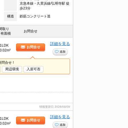
京急本線・久里浜線/弘明寺駅 徒
歩23分
構造
鉄筋コンクリート造
間取り
お問合せ
専有面積
詳細を見る
1LDK
お問合せ
0.02m²
追加
料問合せ！
周辺環境
入居可否
情報更新日
2026/08/08
詳細を見る
1LDK
お問合せ
0.02m²
追加