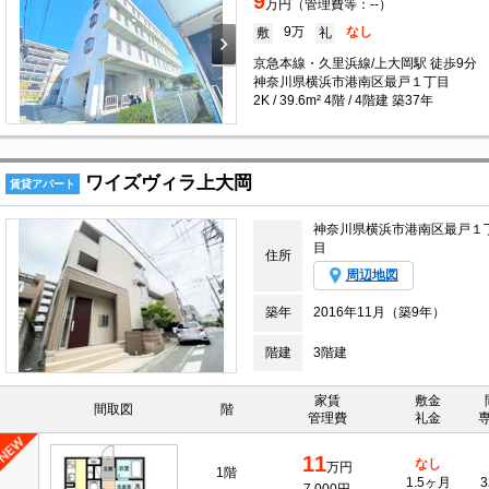
9
万円（管理費等：--）
9万
なし
敷
礼
京急本線・久里浜線/上大岡駅 徒歩9分
神奈川県横浜市港南区最戸１丁目
2K / 39.6m² 4階 / 4階建 築37年
ワイズヴィラ上大岡
賃貸アパート
神奈川県横浜市港南区最戸１
目
住所
周辺地図
築年
2016年11月（築9年）
階建
3階建
家賃
敷金
間取図
階
管理費
礼金
11
なし
万円
1階
1.5ヶ月
3