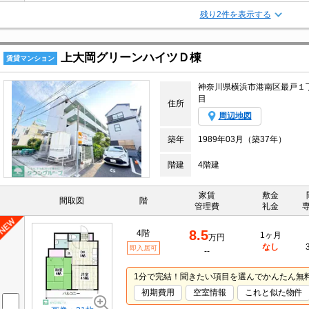
残り2件を表示する
上大岡グリーンハイツＤ棟
賃貸マンション
神奈川県横浜市港南区最戸１
目
住所
周辺地図
築年
1989年03月（築37年）
階建
4階建
家賃
敷金
間取図
階
管理費
礼金
8.5
4階
1ヶ月
万円
なし
即入居可
--
1分で完結！聞きたい項目を選んでかんたん無
初期費用
空室情報
これと似た物件