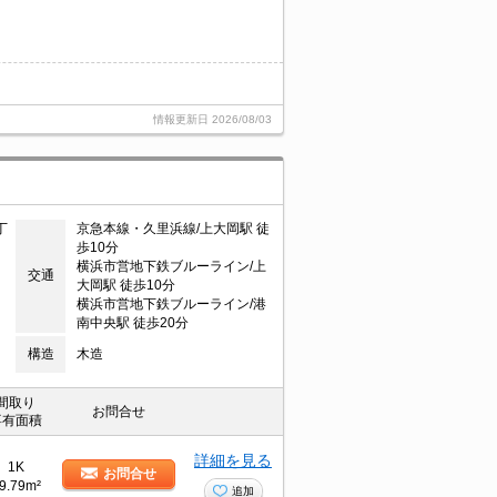
情報更新日
2026/08/03
丁
京急本線・久里浜線/上大岡駅 徒
歩10分
横浜市営地下鉄ブルーライン/上
交通
大岡駅 徒歩10分
横浜市営地下鉄ブルーライン/港
南中央駅 徒歩20分
構造
木造
間取り
お問合せ
専有面積
詳細を見る
1K
お問合せ
9.79m²
追加