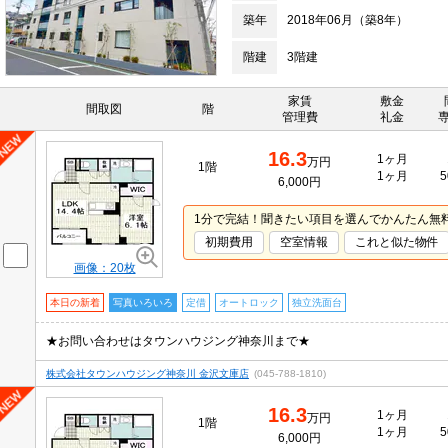
築年
2018年06月（築8年）
階建
3階建
家賃
敷金
間取図
階
管理費
礼金
16.3
1ヶ月
万円
1階
1ヶ月
5
6,000円
1分で完結！聞きたい項目を選んでかんたん無
初期費用
空室情報
これと似た物件
画像：20枚
本日の新着
写真いろいろ
定借
オートロック
独立洗面台
★お問い合わせはタウンハウジング神奈川まで★
株式会社タウンハウジング神奈川 金沢文庫店
(045-788-1810)
16.3
1ヶ月
万円
1階
1ヶ月
5
6,000円