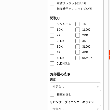
家賃クレジット払い可
初期費用クレジット払い可
間取り
ワンルーム
1K
1DK
1LDK
2K
2DK
2LDK
3K
3DK
3LDK
4K
4DK
4LDK
5K/5DK
5LDK以上
お部屋の広さ
居室
和室を含む
リビング・ダイニング・キッチン