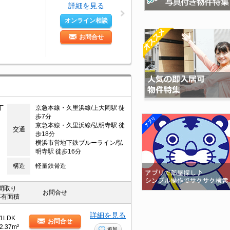
詳細を見る
オンライン相談
お問合せ
丁
京急本線・久里浜線/上大岡駅 徒
歩7分
京急本線・久里浜線/弘明寺駅 徒
交通
歩18分
横浜市営地下鉄ブルーライン/弘
明寺駅 徒歩16分
構造
軽量鉄骨造
間取り
お問合せ
専有面積
詳細を見る
1LDK
お問合せ
2.37m²
追加