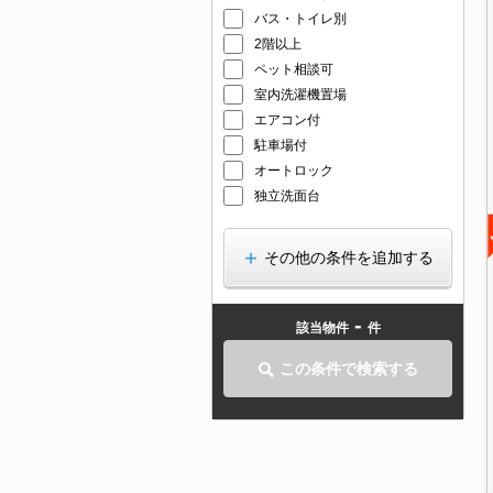
バス・トイレ別
2階以上
ペット相談可
室内洗濯機置場
エアコン付
駐車場付
オートロック
独立洗面台
その他の条件を追加する
-
該当物件
件
この条件で検索する