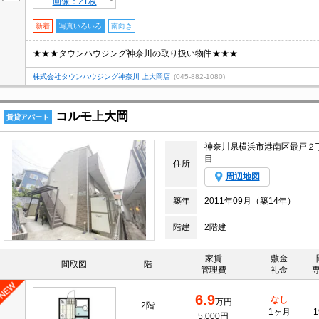
画像：21枚
新着
写真いろいろ
南向き
★★★タウンハウジング神奈川の取り扱い物件★★★
株式会社タウンハウジング神奈川 上大岡店
(045-882-1080)
コルモ上大岡
賃貸アパート
神奈川県横浜市港南区最戸２
目
住所
周辺地図
築年
2011年09月（築14年）
階建
2階建
家賃
敷金
間取図
階
管理費
礼金
6.9
なし
万円
2階
1ヶ月
1
5,000円