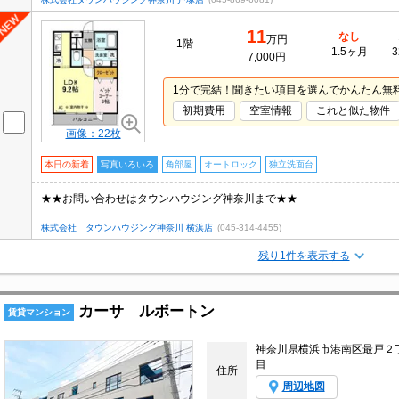
11
なし
万円
1階
1.5ヶ月
3
7,000円
1分で完結！聞きたい項目を選んでかんたん無
初期費用
空室情報
これと似た物件
画像：22枚
本日の新着
写真いろいろ
角部屋
オートロック
独立洗面台
★★お問い合わせはタウンハウジング神奈川まで★★
株式会社 タウンハウジング神奈川 横浜店
(045-314-4455)
残り1件を表示する
カーサ ルボートン
賃貸マンション
神奈川県横浜市港南区最戸２
目
住所
周辺地図