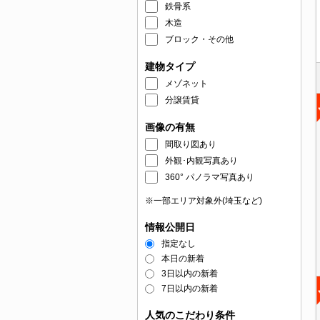
鉄骨系
木造
ブロック・その他
建物タイプ
メゾネット
分譲賃貸
画像の有無
間取り図あり
外観･内観写真あり
360° パノラマ写真あり
※一部エリア対象外(埼玉など)
情報公開日
指定なし
本日の新着
3日以内の新着
7日以内の新着
人気のこだわり条件