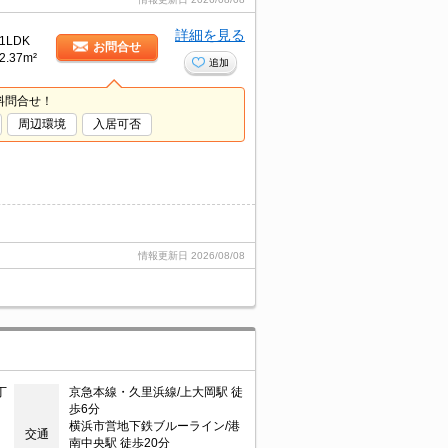
詳細を見る
1LDK
お問合せ
2.37m²
追加
料問合せ！
周辺環境
入居可否
情報更新日
2026/08/08
丁
京急本線・久里浜線/上大岡駅 徒
歩6分
横浜市営地下鉄ブルーライン/港
交通
南中央駅 徒歩20分