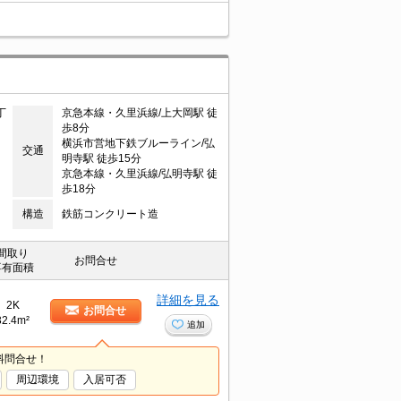
丁
京急本線・久里浜線/上大岡駅 徒
歩8分
横浜市営地下鉄ブルーライン/弘
交通
明寺駅 徒歩15分
京急本線・久里浜線/弘明寺駅 徒
歩18分
構造
鉄筋コンクリート造
間取り
お問合せ
専有面積
詳細を見る
2K
お問合せ
32.4m²
追加
料問合せ！
周辺環境
入居可否