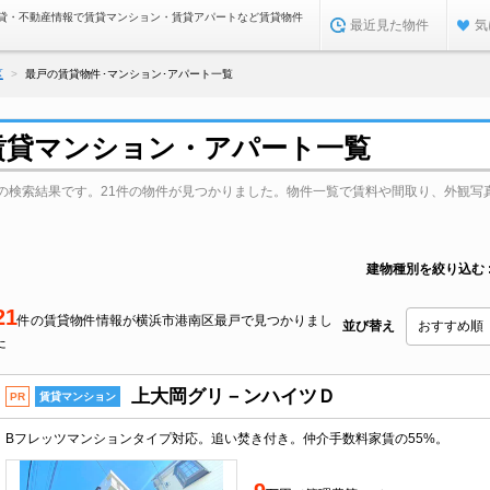
貸・不動産情報で賃貸マンション・賃貸アパートなど賃貸物件
最近見た物件
気
区
最戸の賃貸物件･マンション･アパート一覧
賃貸マンション・アパート一覧
の検索結果です。21件の物件が見つかりました。物件一覧で賃料や間取り、外観写
建物種別を絞り込む
21
件の賃貸物件情報が横浜市港南区最戸で見つかりまし
並び替え
た
上大岡グリ－ンハイツＤ
PR
賃貸マンション
Bフレッツマンションタイプ対応。追い焚き付き。仲介手数料家賃の55%。