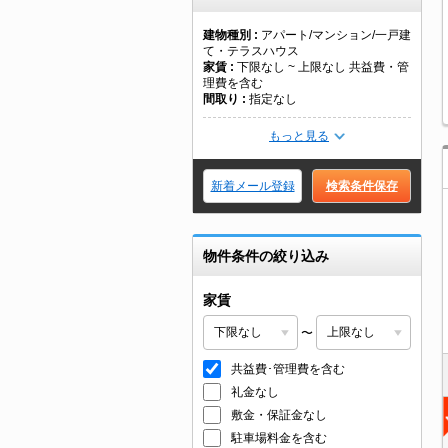
建物種別
アパート/マンション/一戸建
て・テラスハウス
家賃
下限なし ~ 上限なし 共益費・管
理費を含む
間取り
指定なし
もっと見る
新着メール登録
検索条件保存
物件条件の絞り込み
家賃
〜
共益費･管理費を含む
礼金なし
敷金・保証金なし
駐車場料金を含む