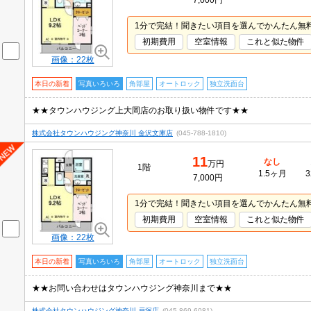
7,000円
1分で完結！聞きたい項目を選んでかんたん無
初期費用
空室情報
これと似た物件
画像：22枚
本日の新着
写真いろいろ
角部屋
オートロック
独立洗面台
★★タウンハウジング上大岡店のお取り扱い物件です★★
株式会社タウンハウジング神奈川 金沢文庫店
(045-788-1810)
11
なし
万円
1階
1.5ヶ月
3
7,000円
1分で完結！聞きたい項目を選んでかんたん無
初期費用
空室情報
これと似た物件
画像：22枚
本日の新着
写真いろいろ
角部屋
オートロック
独立洗面台
★★お問い合わせはタウンハウジング神奈川まで★★
株式会社タウンハウジング神奈川 戸塚店
(045-869-6081)