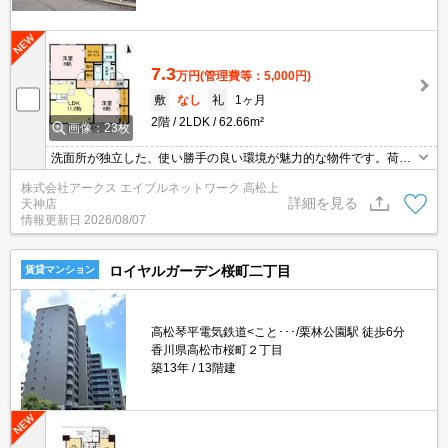
7.3
万円
(管理費等：5,000円)
敷
なし
礼
1ヶ月
2階
2LDK
62.66m²
画像：23枚
洗面所が独立した、使い勝手の良い環境が魅力的な物件です。荷物
を受け取れないときは宅配ボックスに届けられるので、外出や入浴
株式会社アークス エイブルネットワーク 高松上
など私生活中に配達時間を気にする必要はありません。収納はシュ
詳細を見る
天神店
ーズボックス・クロゼットなど豊富なので、衣類や履き物の整理が
情報更新日
2026/08/07
しやすく便利です。自宅から2駅利用できる、利便性の高い物件で
す。
ロイヤルガーデン桜町二丁目
賃貸マンション
高松琴平電気鉄道<こと･･･/栗林公園駅 徒歩6分
香川県高松市桜町２丁目
築13年
13階建