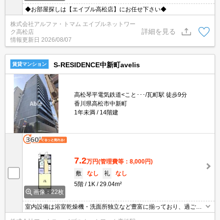
◆お部屋探しは【エイブル高松店】にお任せ下さい◆
株式会社アルファ・トマム エイブルネットワー
詳細を見る
ク高松店
情報更新日
2026/08/07
S-RESIDENCE中新町avelis
賃貸マンション
高松琴平電気鉄道<こと･･･/瓦町駅 徒歩9分
香川県高松市中新町
1年未満
14階建
7.2
万円
(管理費等：8,000円)
敷
なし
礼
なし
5階
1K
29.04m²
画像：22枚
室内設備は浴室乾燥機・洗面所独立など豊富に揃っており、過ごし
やすいお部屋になっております。セキュリティ面は、オートロッ