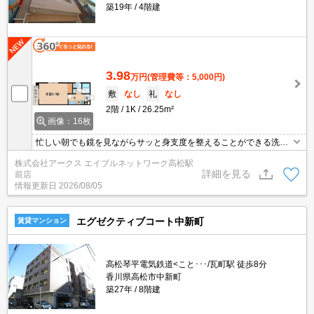
築19年
4階建
3.98
万円
(管理費等：5,000円)
敷
なし
礼
なし
2階
1K
26.25m²
画像：16枚
忙しい朝でも鏡を見ながらサッと身支度を整えることができる洗面
化粧台を備えております。知らない人が来た時でも玄関を開ける必
株式会社アークス エイブルネットワーク高松駅
要がなくなるモニター付きインターホンが付いております。収納は
詳細を見る
前店
シューズボックス・クロゼットなど豊富なので、衣類や履き物の整
情報更新日
2026/08/05
理がしやすく便利です。アクセスの良い徒歩7分の物件です。
エグゼクティブコート中新町
賃貸マンション
高松琴平電気鉄道<こと･･･/瓦町駅 徒歩8分
香川県高松市中新町
築27年
8階建