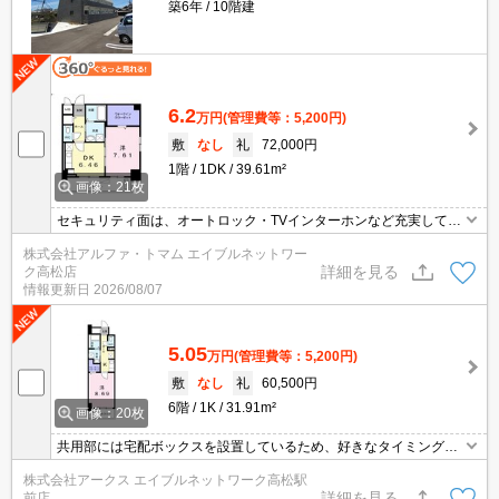
築6年
10階建
6.2
万円
(管理費等：5,200円)
敷
なし
礼
72,000円
1階
1DK
39.61m²
画像：21枚
セキュリティ面は、オートロック・TVインターホンなど充実してい
るので、防犯対策もばっちりです♪
株式会社アルファ・トマム エイブルネットワー
詳細を見る
ク高松店
情報更新日
2026/08/07
5.05
万円
(管理費等：5,200円)
敷
なし
礼
60,500円
6階
1K
31.91m²
画像：20枚
共用部には宅配ボックスを設置しているため、好きなタイミングで
荷物を受け取ることができます。セキュリティ面は、TVインターホ
株式会社アークス エイブルネットワーク高松駅
ン・オートロックなど充実しているので、防犯対策もばっちりで
詳細を見る
前店