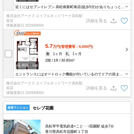
近くにはセブンイレブン 高松南新町南店(徒歩5分)がありちょっとし
た買い物に便利です。不在時でも荷物を受け取れるため、時間調整
株式会社アークス エイブルネットワーク高松駅
の手間が省ける宅配ボックスが付いています。防犯対策もバッチリ
詳細を見る
前店
なマンションタイプの物件です。
情報更新日
2026/08/04
5.7
万円
(管理費等：6,000円)
敷
1ヶ月
礼
1ヶ月
2階
1R
30.85m²
画像：5枚
エントランスにはオートロック機能が付いているのでドアの前まで
来訪者が入りづらくなります。身支度に必要となる様々なアイテム
株式会社アークス エイブルネットワーク高松駅
を収納可能なスペースがある独立洗面台を設置しています。共用部
詳細を見る
前店
には宅配ボックスを備え付けているため、対面で荷物を受け取る必
情報更新日
2026/08/04
要がありません。バルコニー付きの物件で、用途に合わせて利用で
きます。
セレブ花園
賃貸マンション
高松琴平電気鉄道<こと･･･/花園駅 徒歩7分
香川県高松市花園町１丁目