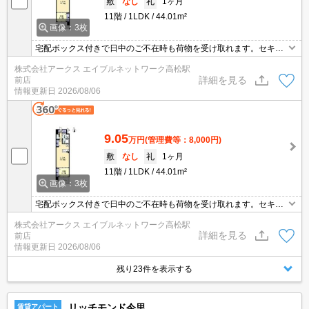
敷
なし
礼
1ヶ月
11階
1LDK
44.01m²
画像：3枚
宅配ボックス付きで日中のご不在時も荷物を受け取れます。セキュ
リティ面は、TVインターホン・オートロックなどを設置しているの
株式会社アークス エイブルネットワーク高松駅
で安全面でも優れております。室内設備は洗面化粧台・浴室乾燥機
詳細を見る
前店
など充実した設備を備え付けています。収納はシューズボックス・
情報更新日
2026/08/06
クロゼットなど豊富なので、衣類や履き物の整理がしやすく便利で
す。
9.05
万円
(管理費等：8,000円)
敷
なし
礼
1ヶ月
11階
1LDK
44.01m²
画像：3枚
宅配ボックス付きで日中のご不在時も荷物を受け取れます。セキュ
リティ面は、TVインターホン・オートロックなどを設置しているの
株式会社アークス エイブルネットワーク高松駅
で安全面でも優れております。室内設備は洗面化粧台・浴室乾燥機
詳細を見る
前店
など充実した設備を備え付けています。収納はシューズボックス・
情報更新日
2026/08/06
クロゼットなど豊富なので、衣類や履き物の整理がしやすく便利で
す。
残り23件を表示する
リッチモンド今里
賃貸アパート