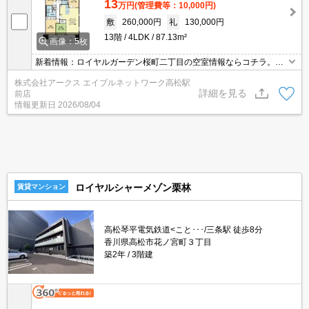
13
万円
(管理費等：10,000円)
敷
260,000円
礼
130,000円
13階
4LDK
87.13m²
画像：5枚
新着情報：ロイヤルガーデン桜町二丁目の空室情報ならコチラ。洗
濯物を外干しすると風に飛ばされるのが心配という方も、この物件
株式会社アークス エイブルネットワーク高松駅
には浴室乾燥機があるため室内でカラッと乾かせて安心です。セキ
詳細を見る
前店
ュリティ面は、オートロック・TVインターホンなどを設置している
情報更新日
2026/08/04
ので安全面でも優れております。バスルームとトイレが分かれてい
ます。
ロイヤルシャーメゾン栗林
賃貸マンション
高松琴平電気鉄道<こと･･･/三条駅 徒歩8分
香川県高松市花ノ宮町３丁目
築2年
3階建