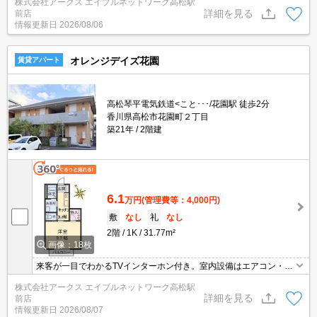
株式会社アークス エイブルネットワーク高松駅
ク・TVインターホンなどを設置しているので安全面でも優れており
詳細を見る
前店
ます。宅配ボックスはカードキーや暗証番号がなければ開けられな
情報更新日
2026/08/06
いので、荷物の盗難防止にもつながります。
オレンジデイズ花園
賃貸アパート
高松琴平電気鉄道<こと･･･/花園駅 徒歩2分
香川県高松市花園町２丁目
築21年
2階建
6.1
万円
(管理費等：4,000円)
敷
なし
礼
なし
2階
1K
31.77m²
画像：18枚
来客が一目でわかるTVインターホン付き。室内設備はエアコン・ネ
ット使用料不要・システムキッチンなど充実した設備を備え付けて
株式会社アークス エイブルネットワーク高松駅
います。駅まで徒歩2分の位置に立地する、アクセス良好な物件で
詳細を見る
前店
す。敷地内に居住者用の駐輪場がある物件です。バルコニー付きの
情報更新日
2026/08/07
物件です。