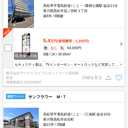
高松琴平電気鉄道<こと･･･/栗林公園駅 徒歩11分
香川県高松市花ノ宮町２丁目
築6年
8階建
5.4
万円
(管理費等：5,200円)
敷
なし
礼
64,000円
6階
1K
30.85m²
画像：20枚
セキュリティ面は、TVインターホン・オートロックなど充実してい
るので安心して生活できます。室内設備は洗面所独立・浴室乾燥機
株式会社アークス エイブルネットワーク高松駅
など充実した設備を備え付けています。防犯カメラ付きのセキュリ
詳細を見る
前店
ティに配慮した物件です。駐車場料金が月額7700円の物件です。駅
情報更新日
2026/08/07
まで徒歩11分でアクセス可能な物件です。
サンフラワー Ｍ･Ｔ
賃貸アパート
高松琴平電気鉄道<こと･･･/三条駅 徒歩10分
香川県高松市伏石町
築21年
2階建