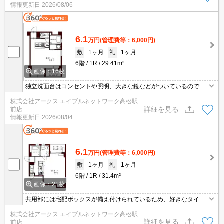
情報更新日
2026/08/06
6.1
万円
(管理費等：6,000円)
敷
1ヶ月
礼
1ヶ月
6階
1R
29.41m²
画像：16枚
独立洗面台はコンセントや照明、大きな鏡などがついているので化
粧や身支度の際に便利です。オートロック機能があるので来訪者は
株式会社アークス エイブルネットワーク高松駅
基本的に玄関先まで来ることがなく防犯対策につながります。不在
詳細を見る
前店
時でも荷物を受け取ることができるため、時間調整の手間が省ける
情報更新日
2026/08/04
宅配ボックスを備えております。照明付きのマンションです。
6.1
万円
(管理費等：6,000円)
敷
1ヶ月
礼
1ヶ月
6階
1R
31.4m²
画像：21枚
共用部には宅配ボックスが備え付けられているため、好きなタイミ
ングで荷物を受け取ることができます。洗面所が独立しているの
株式会社アークス エイブルネットワーク高松駅
で、利便性の高い環境だといえます。建物のエントランスには安全
詳細を見る
前店
性に優れているオートロック機能を備えております。お部屋から徒