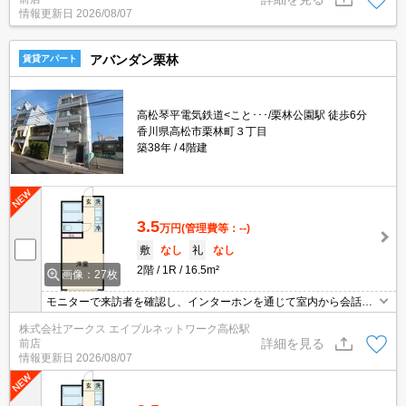
す。室内設備は洗面所独立・浴室乾燥機など充実した設備を備え付
情報更新日
2026/08/07
けています。徒歩3分で駅にアクセスできる物件です。
アバンダン栗林
賃貸アパート
高松琴平電気鉄道<こと･･･/栗林公園駅 徒歩6分
香川県高松市栗林町３丁目
築38年
4階建
3.5
万円
(管理費等：--)
敷
なし
礼
なし
2階
1R
16.5m²
画像：27枚
モニターで来訪者を確認し、インターホンを通じて室内から会話す
ることができます。室内設備はエアコン・バストイレ別などが揃っ
株式会社アークス エイブルネットワーク高松駅
ており、とても充実しています。新しい生活にお勧めなのが、こち
詳細を見る
前店
らのアパートです。駅から徒歩6分の物件なら、駅前のお買い物も
情報更新日
2026/08/07
便利です。敷金、礼金不要だと初期投資がリーズナブルなのでおす
すめです。