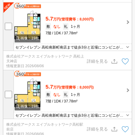
5.7
万円
(管理費等：8,000円)
敷
なし
礼
1ヶ月
7階
1DK
37.78m²
画像：19枚
セブンイレブン 高松南新町南店まで徒歩3分と近場にコンビニがあ
るのもポイント。セキュリティ面は、TVインターホン・オートロッ
株式会社アークス エイブルネットワーク 高松上
クなどを設置しているので安全面でも優れております。共用部には
詳細を見る
天神店
エレベータ・バイク置場など様々な設備やサービスが揃っているの
情報更新日
2026/08/06
で便利です。
5.7
万円
(管理費等：8,000円)
敷
なし
礼
1ヶ月
7階
1DK
37.78m²
画像：19枚
セブンイレブン 高松南新町南店まで徒歩3分と近場にコンビニがあ
るのもポイント。セキュリティ面は、TVインターホン・オートロッ
株式会社アークス エイブルネットワーク高松駅
クなどを設置しているので安全面でも優れております。共用部には
詳細を見る
前店
エレベータ・バイク置場など様々な設備やサービスが揃っているの
情報更新日
2026/08/06
で便利です。