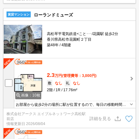
ローランドミューズ
賃貸マンション
高松琴平電気鉄道<こと･･･/花園駅 徒歩2分
香川県高松市花園町２丁目
築48年
4階建
2.3
万円
(管理費等：3,000円)
敷
なし
礼
なし
2階
1R
17.76m²
画像：10枚
お部屋から徒歩2分の場所に駅が位置するので、毎日の移動時間を
削減できます。初期費用を抑えたい方におすすめな敷金不要のマン
株式会社アークス エイブルネットワーク高松駅
ションがあります。学生さんにオススメな1Rで非常に住み心地がよ
詳細を見る
前店
いです。こちらは南向きのマンションです。2駅利用できる立地と
情報更新日
2026/08/04
なっていて、アクセスが良いです。