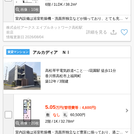
6階
1LDK
38.2m²
画像：10枚
室内設備は浴室乾燥機・洗面所独立などが揃っており、とても充実
しています。エントランスのオートロックと玄関の鍵で二重に施錠
株式会社アークス エイブルネットワーク高松駅
できるので防犯対策につながります。共用部には宅配ボックスが備
詳細を見る
前店
え付けられているため、非対面で荷物を受け取れます。収納はシュ
情報更新日
2026/08/04
ーズボックス・クロゼットなど豊富なので、衣類や履き物の整理が
しやすく便利です。
アルカディア ＮⅠ
賃貸マンション
高松琴平電気鉄道<こと･･･/花園駅 徒歩11分
香川県高松市上福岡町
築12年
3階建
5.05
万円
(管理費等：4,600円)
敷
なし
礼
60,500円
2階
1K
32.78m²
画像：20枚
室内設備は浴室乾燥機・洗面所独立など豊富に揃っており、過ごし