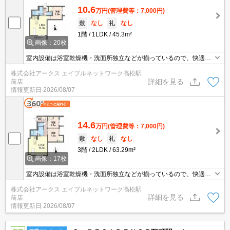
10.6
万円
(管理費等：7,000円)
敷
なし
礼
なし
1階
1LDK
45.3m²
画像：20枚
室内設備は浴室乾燥機・洗面所独立などが揃っているので、快適に
過ごしやすいお部屋になります。収納はシューズボックス・クロゼ
株式会社アークス エイブルネットワーク高松駅
ットなど豊富なので、広々と空間を利用することも可能です。オー
詳細を見る
前店
トロック機能が付いているので、建物内には基本的に住民のみとい
情報更新日
2026/08/07
う環境は安心感につながります。45.3㎡ある専有面積で暮らせま
す。
14.6
万円
(管理費等：7,000円)
敷
なし
礼
なし
3階
2LDK
63.29m²
画像：17枚
室内設備は浴室乾燥機・洗面所独立などが揃っているので、快適に
過ごしやすいお部屋になります。収納はシューズボックス・クロゼ
株式会社アークス エイブルネットワーク高松駅
ットなど豊富なので、広々と空間を利用することも可能です。オー
詳細を見る
前店
トロック機能が付いているので、建物内には基本的に住民のみとい
情報更新日
2026/08/07
う環境は安心感につながります。45.3㎡ある専有面積で暮らせま
す。