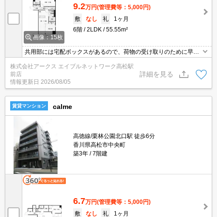
9.2
万円
(管理費等：5,000円)
敷
なし
礼
1ヶ月
6階
2LDK
55.55m²
画像：15枚
共用部には宅配ボックスがあるので、荷物の受け取りのために早く
帰宅する必要がありません。独立した洗面所の物件は、女性に非常
株式会社アークス エイブルネットワーク高松駅
に好評です。セキュリティ面は、TVインターホン・オートロックな
詳細を見る
前店
ど充実しているので、防犯対策もばっちりです。2口コンロを設置
情報更新日
2026/08/05
しているので、2つの料理を同時に進められて料理の効率を上げら
れます。
calme
賃貸マンション
高徳線/栗林公園北口駅 徒歩6分
香川県高松市中央町
築3年
7階建
6.7
万円
(管理費等：5,000円)
敷
なし
礼
1ヶ月