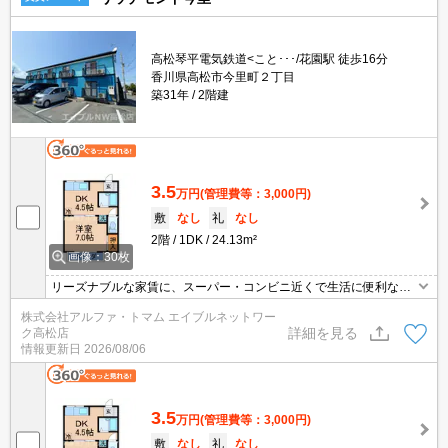
高松琴平電気鉄道<こと･･･/花園駅 徒歩16分
香川県高松市今里町２丁目
築31年
2階建
3.5
万円
(管理費等：3,000円)
敷
なし
礼
なし
2階
1DK
24.13m²
画像：30枚
リーズナブルな家賃に、スーパー・コンビニ近くで生活に便利な立
地です。 希望者様に家電(冷蔵庫・洗濯機)設置できます♪♪ さらにイ
株式会社アルファ・トマム エイブルネットワー
ンターネット無料でご利用できます♪
詳細を見る
ク高松店
情報更新日
2026/08/06
3.5
万円
(管理費等：3,000円)
敷
なし
礼
なし