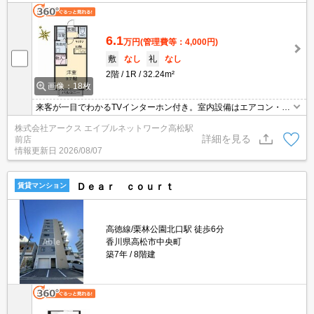
6.1
万円
(管理費等：4,000円)
敷
なし
礼
なし
2階
1R
32.24m²
画像：18枚
来客が一目でわかるTVインターホン付き。室内設備はエアコン・ネ
ット使用料不要・システムキッチンなど充実した設備を備え付けて
株式会社アークス エイブルネットワーク高松駅
います。駅まで徒歩2分の位置に立地する、アクセス良好な物件で
詳細を見る
前店
す。敷地内に居住者用の駐輪場がある物件です。バルコニー付きの
情報更新日
2026/08/07
物件です。
Ｄｅａｒ ｃｏｕｒｔ
賃貸マンション
高徳線/栗林公園北口駅 徒歩6分
香川県高松市中央町
築7年
8階建