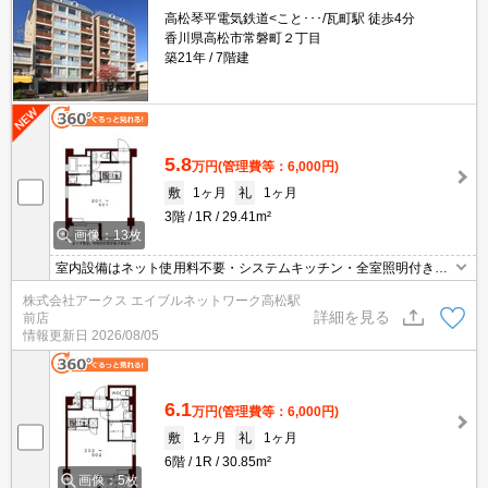
高松琴平電気鉄道<こと･･･/瓦町駅 徒歩4分
香川県高松市常磐町２丁目
築21年
7階建
5.8
万円
(管理費等：6,000円)
敷
1ヶ月
礼
1ヶ月
3階
1R
29.41m²
画像：13枚
室内設備はネット使用料不要・システムキッチン・全室照明付きな
ど充実した設備を備え付けています。建物のエントランスには安全
株式会社アークス エイブルネットワーク高松駅
性に優れているオートロック機能が付いております。共用部には宅
詳細を見る
前店
配ボックスが備え付けられているため、対面で荷物を受け取る必要
情報更新日
2026/08/05
がなくなります。駐輪場が付いている物件です。
6.1
万円
(管理費等：6,000円)
敷
1ヶ月
礼
1ヶ月
6階
1R
30.85m²
画像：5枚