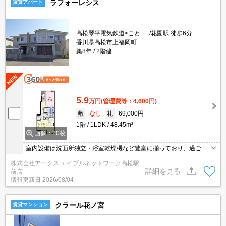
ラフォーレシス
賃貸アパート
高松琴平電気鉄道<こと･･･/花園駅 徒歩6分
香川県高松市上福岡町
築8年
2階建
5.9
万円
(管理費等：4,600円)
敷
なし
礼
69,000円
1階
1LDK
48.45m²
画像：20枚
室内設備は洗面所独立・浴室乾燥機など豊富に揃っており、過ごし
やすいお部屋になっております。モニターで来訪者を確認して、イ
株式会社アークス エイブルネットワーク高松駅
ンターホンを通じて室内から会話することができます。駐輪場付き
詳細を見る
前店
のアパートです。2018年築の物件となっており、きれいな室内が魅
情報更新日
2026/08/04
力となっています。ペットと一緒に暮らせる物件です。
クラール花ノ宮
賃貸マンション