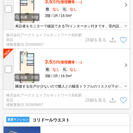
3.5
万円
(管理費等：--)
敷
なし
礼
なし
3階
1R
16.5m²
画像：30枚
来訪者をモニターで確認できるTVインターホン付きです。室内設備
はエアコン・バストイレ別など豊富に揃っており、過ごしやすいお
株式会社アークス エイブルネットワーク高松駅
部屋になっております。南西側が道路に面した物件はいかがでしょ
詳細を見る
前店
うか。角部屋は隣接する住戸が少ないので、隣人との騒音トラブル
情報更新日
2026/08/07
のリスクを減らせます。アパートタイプのお部屋です。
3.5
万円
(管理費等：--)
敷
なし
礼
なし
3階
1R
16.5m²
画像：30枚
隣接する住戸が少ないので隣人との騒音トラブルのリスクが下がる
角部屋になります。敷金礼金不要なので初期費用をグッと抑えるこ
株式会社アークス エイブルネットワーク高松駅
とができます。住む人のことも考えられている満足度の高いアパー
詳細を見る
前店
トです。朝に慌てることなく行動するために駅から徒歩6分の駅近
情報更新日
2026/08/07
物件はいかがでしょうか。ワンルームのお住まいです。
コリドールウエスト
賃貸マンション