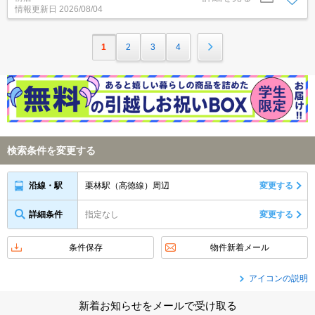
情報更新日
2026/08/04
歩4分の場所に駅が位置するので、毎日の移動時間を削減できま
す。
1
2
3
4
検索条件を変更する
栗林駅（高徳線）周辺
変更する
沿線・駅
詳細条件
指定なし
変更する
条件保存
物件新着メール
アイコンの説明
新着お知らせをメールで受け取る