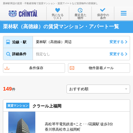
栗林駅周辺の賃貸・不動産情報で賃貸マンション・賃貸アパートなど賃貸物件の部屋探し
お部屋を探す
気になる
最近見た
保存中の
リスト
物件
条件
沿線・駅から
栗林駅（高徳線）の賃貸マンション・アパート一覧
住所から
家賃相場から
栗林駅（高徳線）周辺
変更する
沿線・駅
通勤通学時間から
詳細条件
指定なし
変更する
物件特集から
条件保存
物件新着メール
不動産会社から
TOP
149
件
クラール上福岡
賃貸マンション
高松琴平電気鉄道<こと･･･/花園駅 徒歩3分
香川県高松市上福岡町