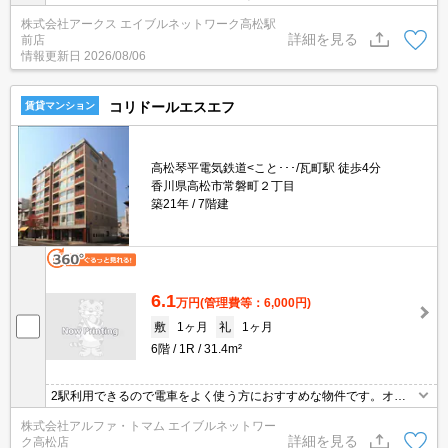
やすいお部屋になっております。セキュリティ面は、TVインターホ
株式会社アークス エイブルネットワーク高松駅
ン・オートロックなどを備え付けているので安心して暮らせます。
詳細を見る
前店
3口コンロが付いている物件であれば、短い時間で一気に作り置き
情報更新日
2026/08/06
もできます。マンションタイプのお部屋です。駐輪場付きの物件で
す。
コリドールエスエフ
賃貸マンション
高松琴平電気鉄道<こと･･･/瓦町駅 徒歩4分
香川県高松市常磐町２丁目
築21年
7階建
6.1
万円
(管理費等：6,000円)
敷
1ヶ月
礼
1ヶ月
6階
1R
31.4m²
2駅利用できるので電車をよく使う方におすすめな物件です。オー
トロック・ドアホン付きで防犯面安心！室内設備は洗面所独立・浴
株式会社アルファ・トマム エイブルネットワー
室にはジェットバス・インターネット無料など大変充実しておりま
詳細を見る
ク高松店
す。