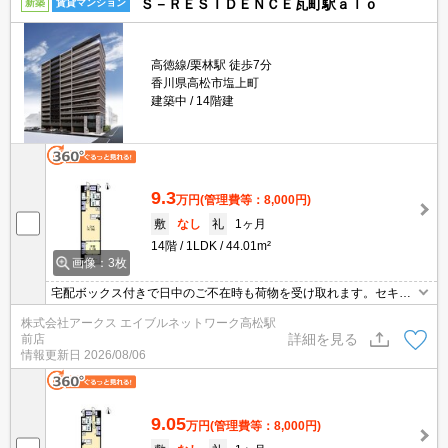
Ｓ－ＲＥＳＩＤＥＮＣＥ瓦町駅ａｌｏ
新築
賃貸マンション
高徳線/栗林駅 徒歩7分
香川県高松市塩上町
建築中
14階建
9.3
万円
(管理費等：8,000円)
敷
なし
礼
1ヶ月
14階
1LDK
44.01m²
画像：3枚
宅配ボックス付きで日中のご不在時も荷物を受け取れます。セキュ
リティ面は、TVインターホン・オートロックなどを設置しているの
株式会社アークス エイブルネットワーク高松駅
で安全面でも優れております。室内設備は洗面化粧台・浴室乾燥機
詳細を見る
前店
など充実した設備を備え付けています。収納はシューズボックス・
情報更新日
2026/08/06
クロゼットなど豊富なので、衣類や履き物の整理がしやすく便利で
す。
9.05
万円
(管理費等：8,000円)