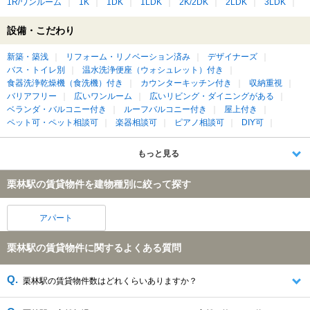
1R/ワンルーム
1K
1DK
1LDK
2K/2DK
2LDK
3LDK
設備・こだわり
新築・築浅
リフォーム・リノベーション済み
デザイナーズ
バス・トイレ別
温水洗浄便座（ウォシュレット）付き
食器洗浄乾燥機（食洗機）付き
カウンターキッチン付き
収納重視
バリアフリー
広いワンルーム
広いリビング・ダイニングがある
ベランダ・バルコニー付き
ルーフバルコニー付き
屋上付き
ペット可・ペット相談可
楽器相談可
ピアノ相談可
DIY可
もっと見る
栗林駅の賃貸物件を建物種別に絞って探す
アパート
栗林駅の賃貸物件に関するよくある質問
栗林駅の賃貸物件数はどれくらいありますか？