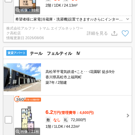
2階
1DK
24.13m²
画像：31枚
希望者様に家電(冷蔵庫・洗濯機)設置できます♪♪さらにインターネ
ット無料でご利用できます♪
株式会社アルファ・トマム エイブルネットワー
詳細を見る
ク高松店
情報更新日
2026/08/06
テール フェルティル Ⅳ
賃貸アパート
高松琴平電気鉄道<こと･･･/花園駅 徒歩9分
香川県高松市上福岡町
築7年
2階建
6.2
万円
(管理費等：4,600円)
敷
なし
礼
72,000円
1階
1LDK
44.22m²
画像：21枚