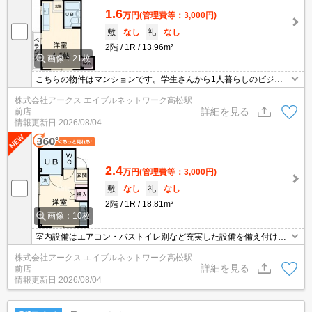
1.6
万円
(管理費等：3,000円)
敷
なし
礼
なし
2階
1R
13.96m²
画像：21枚
こちらの物件はマンションです。学生さんから1人暮らしのビジネ
スマンにもおすすめな1Rになります。メンテナンスも簡単なエアコ
株式会社アークス エイブルネットワーク高松駅
ン付きの物件で、温度管理が楽々。敷金も不要ですので、住み替え
詳細を見る
前店
には非常に魅力的。2駅利用ができるので電車の利用に役立つマン
情報更新日
2026/08/04
ションです。
2.4
万円
(管理費等：3,000円)
敷
なし
礼
なし
2階
1R
18.81m²
画像：10枚
室内設備はエアコン・バストイレ別など充実した設備を備え付けて
います。共用設備の充実している、楽しく生活できるマンションで
株式会社アークス エイブルネットワーク高松駅
す。2駅利用できる立地となっていて、アクセスが良いです。徒歩2
詳細を見る
前店
分で駅にアクセス可能な、魅力的な駅近物件です。引越しの初期費
情報更新日
2026/08/04
用を抑えられる敷金不要の物件です。