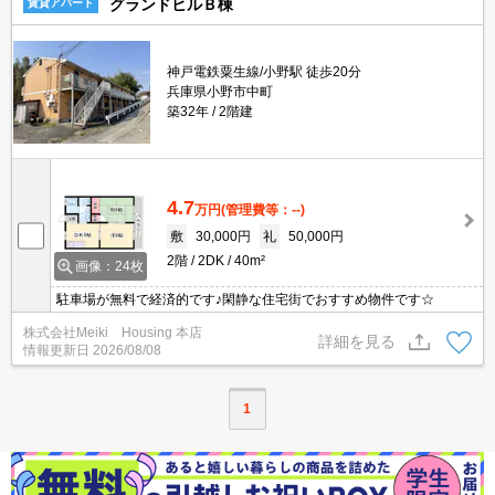
グランドヒルＢ棟
賃貸アパート
神戸電鉄粟生線/小野駅 徒歩20分
兵庫県小野市中町
築32年
2階建
4.7
万円
(管理費等：--)
敷
30,000円
礼
50,000円
2階
2DK
40m²
画像：24枚
駐車場が無料で経済的です♪閑静な住宅街でおすすめ物件です☆
株式会社Meiki Housing 本店
詳細を見る
情報更新日
2026/08/08
1