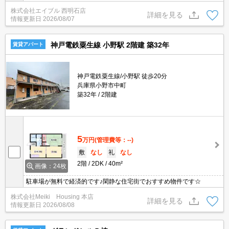
株式会社エイブル 西明石店
詳細を見る
情報更新日
2026/08/07
神戸電鉄粟生線 小野駅 2階建 築32年
賃貸アパート
神戸電鉄粟生線/小野駅 徒歩20分
兵庫県小野市中町
築32年
2階建
5
万円
(管理費等：--)
敷
なし
礼
なし
2階
2DK
40m²
画像：24枚
駐車場が無料で経済的です♪閑静な住宅街でおすすめ物件です☆
株式会社Meiki Housing 本店
詳細を見る
情報更新日
2026/08/08