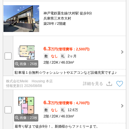
神戸電鉄粟生線/大村駅 徒歩9分
兵庫県三木市大村
築28年
2階建
6.3
万円
(管理費等：2,500円)
敷
なし
礼
2ヶ月
2階
2DK
46.03m²
画像：26枚
駐車場１台無料☆ウォシュレットやエアコンなど設備充実ですよ♪
株式会社Meiki Housing 本店
詳細を見る
情報更新日
2026/08/08
6.3
万円
(管理費等：4,700円)
敷
なし
礼
12.6万
2階
2DK
46.03m²
画像：23枚
最寄り駅まで徒歩9分！。新婚様からファミリーまで。