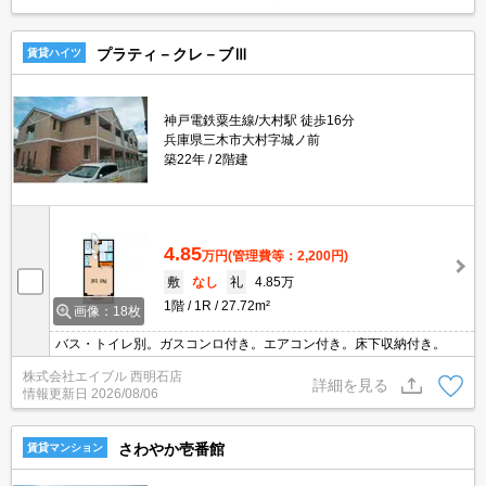
プラティ－クレ－ブⅢ
賃貸ハイツ
神戸電鉄粟生線/大村駅 徒歩16分
兵庫県三木市大村字城ノ前
築22年
2階建
4.85
万円
(管理費等：2,200円)
敷
なし
礼
4.85万
1階
1R
27.72m²
画像：18枚
バス・トイレ別。ガスコンロ付き。エアコン付き。床下収納付き。
株式会社エイブル 西明石店
詳細を見る
情報更新日
2026/08/06
さわやか壱番館
賃貸マンション