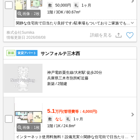
敷
50,000円
礼
1ヶ月
1階
3DK
80.67m²
画像：2枚
閑静な住宅街で日当たり良好です♪駐車場もついておりご家族でも安
心して過ごせます☆
株式会社Sumika
詳細を見る
情報更新日
2026/08/08
サンフォルテ三木西
新築
賃貸アパート
神戸電鉄粟生線/大村駅 徒歩20分
兵庫県三木市別所町近藤
新築
2階建
5.1
万円
(管理費等：4,000円)
敷
なし
礼
1ヶ月
1階
1K
24.8m²
画像：1枚
インターネット使用料無料！設備充実☆閑静な住宅街で日当たり良