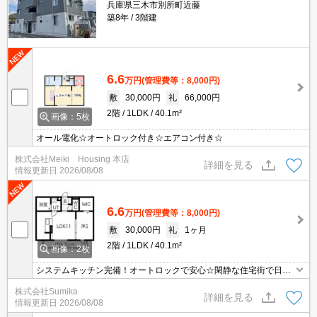
兵庫県三木市別所町近藤
築8年
3階建
6.6
万円
(管理費等：8,000円)
敷
30,000円
礼
66,000円
2階
1LDK
40.1m²
画像：5枚
オール電化☆オートロック付き☆エアコン付き☆
株式会社Meiki Housing 本店
詳細を見る
情報更新日
2026/08/08
6.6
万円
(管理費等：8,000円)
敷
30,000円
礼
1ヶ月
2階
1LDK
40.1m²
画像：2枚
システムキッチン完備！オートロックで安心☆閑静な住宅街で日当
たり良好です♪
株式会社Sumika
詳細を見る
情報更新日
2026/08/08