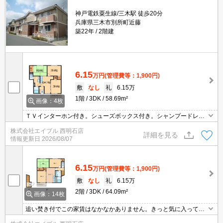
神戸電鉄粟生線/三木駅 徒歩20分
兵庫県三木市別所町近藤
築22年
2階建
6.15
万円
(管理費等：1,900円)
敷
なし
礼
6.15万
1階
3DK
58.69m²
画像：4枚
ＴＶインターホン付き。シューズボックス付き。シャンプードレッ
サー付き。
株式会社エイブル 西明石店
詳細を見る
情報更新日
2026/08/07
6.15
万円
(管理費等：1,900円)
敷
なし
礼
6.15万
2階
3DK
64.09m²
画像：14枚
追い焚き付でこの家賃はなかなかありません。きっと気に入ってい
ただけるはず。