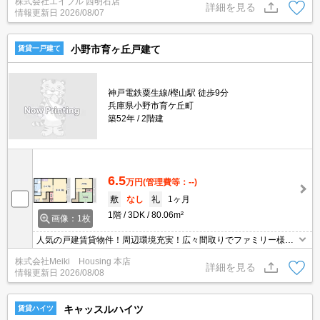
株式会社エイブル 西明石店
詳細を見る
情報更新日
2026/08/07
小野市育ヶ丘戸建て
賃貸一戸建て
神戸電鉄粟生線/樫山駅 徒歩9分
兵庫県小野市育ケ丘町
築52年
2階建
6.5
万円
(管理費等：--)
敷
なし
礼
1ヶ月
1階
3DK
80.06m²
画像：1枚
人気の戸建賃貸物件！周辺環境充実！広々間取りでファミリー様に
オススメ☆
株式会社Meiki Housing 本店
詳細を見る
情報更新日
2026/08/08
キャッスルハイツ
賃貸ハイツ