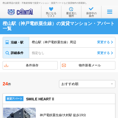
樫山駅周辺の賃貸・不動産情報で賃貸マンション・賃貸アパートなど賃貸物件の部屋探し
お部屋を探す
気になる
最近見た
保存中の
リスト
物件
条件
沿線・駅から
樫山駅（神戸電鉄粟生線）の賃貸マンション・アパート
住所から
一覧
家賃相場から
樫山駅（神戸電鉄粟生線）周辺
変更する
沿線・駅
通勤通学時間から
詳細条件
指定なし
変更する
物件特集から
不動産会社から
条件保存
物件新着メール
TOP
24
件
SMILE HEARTⅡ
賃貸アパート
神戸電鉄粟生線/大村駅 徒歩19分