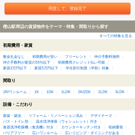
樫山駅周辺の賃貸物件をテーマ・特集・間取りから探す
すべての特集を見る
初期費用・家賃
敷金礼金なし
初期費用が安い
フリーレント
仲介手数料無料
仲介手数料が家賃の55%以下
初期費用クレジット払い可能
家賃3万円以下
家賃5万円以下
学生割引制度（学割）対象
間取り
1R/ワンルーム
1K
1DK
1LDK
2K/2DK
2LDK
3LDK
設備・こだわり
新築・築浅
リフォーム・リノベーション済み
デザイナーズ
バス・トイレ別
温水洗浄便座（ウォシュレット）付き
食器洗浄乾燥機（食洗機）付き
カウンターキッチン付き
収納重視
バリアフリー
広いワンルーム
広いリビング・ダイニングがある