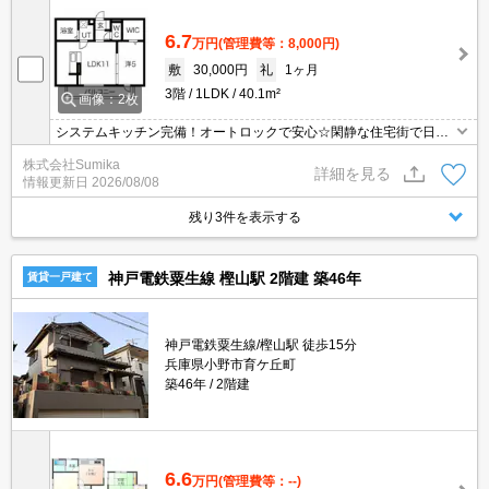
6.7
万円
(管理費等：8,000円)
敷
30,000円
礼
1ヶ月
3階
1LDK
40.1m²
画像：2枚
システムキッチン完備！オートロックで安心☆閑静な住宅街で日当
たり良好です♪
株式会社Sumika
詳細を見る
情報更新日
2026/08/08
残り3件を表示する
神戸電鉄粟生線 樫山駅 2階建 築46年
賃貸一戸建て
神戸電鉄粟生線/樫山駅 徒歩15分
兵庫県小野市育ケ丘町
築46年
2階建
6.6
万円
(管理費等：--)