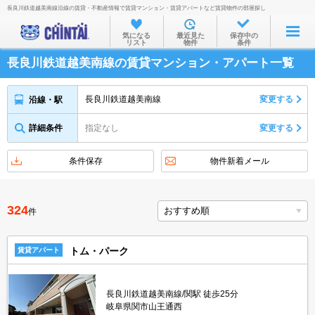
長良川鉄道越美南線沿線の賃貸・不動産情報で賃貸マンション・賃貸アパートなど賃貸物件の部屋探し
お部屋を探す
気になる
最近見た
保存中の
リスト
物件
条件
沿線・駅から
長良川鉄道越美南線の賃貸マンション・アパート一覧
住所から
家賃相場から
長良川鉄道越美南線
変更する
沿線・駅
通勤通学時間から
詳細条件
指定なし
変更する
物件特集から
条件保存
物件新着メール
不動産会社から
TOP
324
件
トム・パーク
賃貸アパート
長良川鉄道越美南線/関駅 徒歩25分
岐阜県関市山王通西