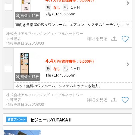
万円
(管理費等：5,000円)
敷
なし
礼
1ヶ月
2階
1R
36.65m²
画像：14枚
南向き角部屋の広々ワンルーム。エアコン、システムキッチンなど
設備充実で快適な一人暮らし。
株式会社アルフハウジング エイブルネットワー
詳細を見る
ク可児店
情報更新日
2026/08/03
4.4
万円
(管理費等：5,000円)
敷
なし
礼
1ヶ月
1階
1R
36.65m²
画像：17枚
ネット無料のワンルーム。システムキッチンも魅力。
株式会社アルフハウジング エイブルネットワー
詳細を見る
ク可児店
情報更新日
2026/08/03
セジュールYUTAKAⅡ
賃貸アパート