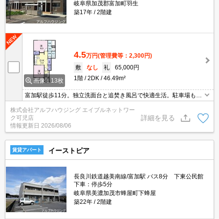
岐阜県加茂郡富加町羽生
築17年
2階建
4.5
万円
(管理費等：2,300円)
敷
なし
礼
65,000円
1階
2DK
46.49m²
画像：13枚
富加駅徒歩11分。独立洗面台と追焚き風呂で快適生活。駐車場も用
意。
株式会社アルフハウジング エイブルネットワー
詳細を見る
ク可児店
情報更新日
2026/08/06
イーストピア
賃貸アパート
長良川鉄道越美南線/富加駅 バス8分 下東公民館
下車：停歩5分
岐阜県美濃加茂市蜂屋町下蜂屋
築22年
2階建