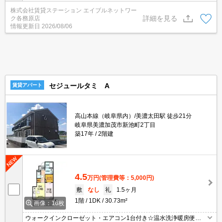
株式会社賃貸ステーション エイブルネットワー
詳細を見る
ク各務原店
情報更新日
2026/08/06
セジュールタミ A
賃貸アパート
高山本線（岐阜県内）/美濃太田駅 徒歩21分
岐阜県美濃加茂市新池町2丁目
築17年
2階建
4.5
万円
(管理費等：5,000円)
敷
なし
礼
1.5ヶ月
1階
1DK
30.73m²
画像：16枚
ウォークインクローゼット・エアコン1台付き☆温水洗浄暖房便