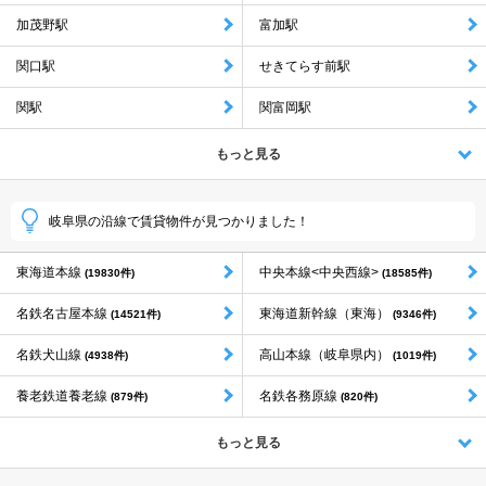
加茂野駅
富加駅
関口駅
せきてらす前駅
関駅
関富岡駅
もっと見る
岐阜県の沿線で賃貸物件が見つかりました！
東海道本線
中央本線<中央西線>
(19830件)
(18585件)
名鉄名古屋本線
東海道新幹線（東海）
(14521件)
(9346件)
名鉄犬山線
高山本線（岐阜県内）
(4938件)
(1019件)
養老鉄道養老線
名鉄各務原線
(879件)
(820件)
もっと見る