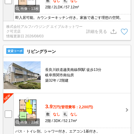
敷
なし
礼
なし
2階
2LDK
57.12m²
画像：13枚
即入居可能。カウンターキッチン付き。家族で過ごす理想の空間。
株式会社アルフハウジング エイブルネットワー
詳細を見る
ク可児店
情報更新日
2026/08/03
リビングラーン
賃貸コーポ
長良川鉄道越美南線/関駅 徒歩13分
岐阜県関市南仙房
築32年
2階建
3.9
万円
(管理費等：2,200円)
敷
なし
礼
なし
2階
3DK
52.17m²
画像：23枚
バス・トイレ別。シャワー付き。エアコン1基付き。