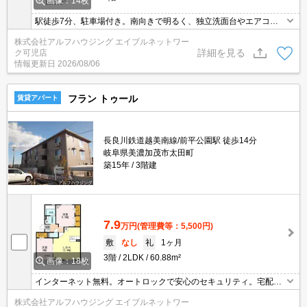
画像：14枚
駅徒歩7分、駐車場付き。南向きで明るく、独立洗面台やエアコン
付きで快適です。
株式会社アルフハウジング エイブルネットワー
詳細を見る
ク可児店
情報更新日
2026/08/06
フラン トゥール
賃貸アパート
長良川鉄道越美南線/前平公園駅 徒歩14分
岐阜県美濃加茂市太田町
築15年
3階建
7.9
万円
(管理費等：5,500円)
敷
なし
礼
1ヶ月
3階
2LDK
60.88m²
画像：18枚
インターネット無料。オートロックで安心のセキュリティ。宅配ボ
ックスで荷物受取もスムーズ。
株式会社アルフハウジング エイブルネットワー