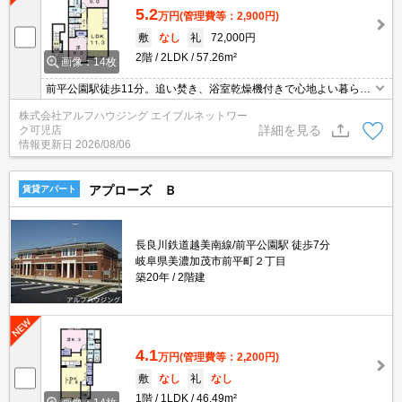
5.2
万円
(管理費等：2,900円)
敷
なし
礼
72,000円
2階
2LDK
57.26m²
画像：14枚
前平公園駅徒歩11分。追い焚き、浴室乾燥機付きで心地よい暮ら
し。
株式会社アルフハウジング エイブルネットワー
詳細を見る
ク可児店
情報更新日
2026/08/06
アプローズ Ｂ
賃貸アパート
長良川鉄道越美南線/前平公園駅 徒歩7分
岐阜県美濃加茂市前平町２丁目
築20年
2階建
4.1
万円
(管理費等：2,200円)
敷
なし
礼
なし
1階
1LDK
46.49m²