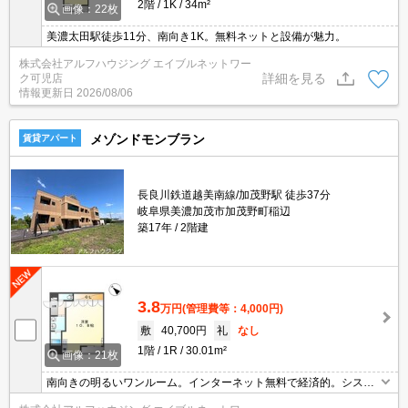
2階
1K
34m²
画像：22枚
美濃太田駅徒歩11分、南向き1K。無料ネットと設備が魅力。
株式会社アルフハウジング エイブルネットワー
詳細を見る
ク可児店
情報更新日
2026/08/06
メゾンドモンブラン
賃貸アパート
長良川鉄道越美南線/加茂野駅 徒歩37分
岐阜県美濃加茂市加茂野町稲辺
築17年
2階建
3.8
万円
(管理費等：4,000円)
敷
40,700円
礼
なし
1階
1R
30.01m²
画像：21枚
南向きの明るいワンルーム。インターネット無料で経済的。システ
ムキッチンや浴室乾燥機など設備も揃っています。