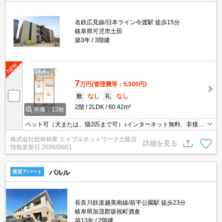
名鉄広見線/日本ライン今渡駅 徒歩15分
岐阜県可児市土田
築3年
3階建
7
万円
(管理費等：5,500円)
敷
なし
礼
なし
2階
2LDK
60.42m²
画像：13枚
ペット可（犬または、猫2匹まで可）♪インターネット無料、非接触
ＩＣカードキー、温水洗浄便座、人感センサー付照明、24時間換気
株式会社舘林林業 エイブルネットワーク土岐店
システム、対面式キッチン、下駄箱、角部屋、追い焚き付き給湯
詳細を見る
情報更新日
2026/08/01
器、エアコン、照明（全室）、ウォークインクローゼット、ペアガ
ラス、シャワー付洗面台、バルコニー、モニターフォン、室内物干
し
パルル
賃貸アパート
長良川鉄道越美南線/前平公園駅 徒歩23分
岐阜県加茂郡坂祝町酒倉
築13年
2階建