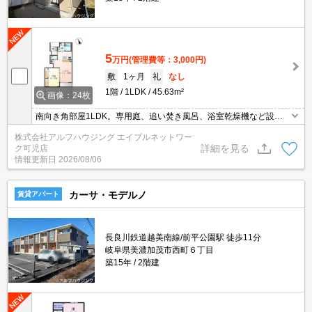
5
万円
(管理費等：3,000円)
敷
1ヶ月
礼
なし
1階
1LDK
45.63m²
画像：24枚
南向き角部屋1LDK。専用庭、追い焚き風呂、浴室乾燥機など設備
が揃っています。
株式会社アルフハウジング エイブルネットワー
詳細を見る
ク可児店
情報更新日
2026/08/06
カーサ・モデルノ
賃貸アパート
長良川鉄道越美南線/前平公園駅 徒歩11分
岐阜県美濃加茂市西町６丁目
築15年
2階建