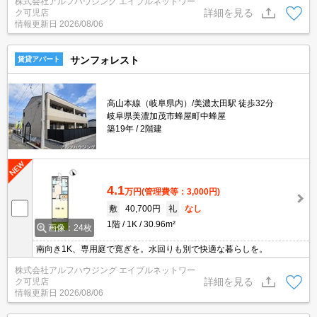
株式会社アルフハウジング エイブルネットワー
詳細を見る
ク可児店
情報更新日
2026/08/06
サンフォレスト
賃貸アパート
高山本線（岐阜県内）/美濃太田駅 徒歩32分
岐阜県美濃加茂市蜂屋町中蜂屋
築19年
2階建
4.1
万円
(管理費等：3,000円)
敷
40,700円
礼
なし
1階
1K
30.96m²
画像：24枚
南向き1K、専用庭で寛ぎを。水回りも別で快適な暮らしを。
株式会社アルフハウジング エイブルネットワー
詳細を見る
ク可児店
情報更新日
2026/08/06