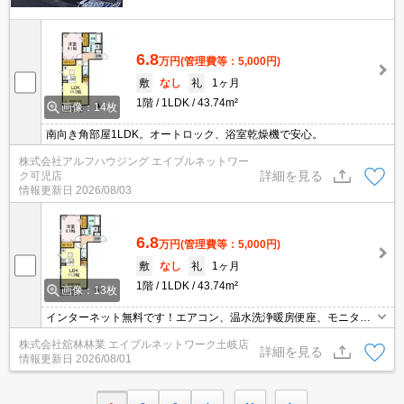
6.8
万円
(管理費等：5,000円)
敷
なし
礼
1ヶ月
1階
1LDK
43.74m²
画像：14枚
南向き角部屋1LDK。オートロック、浴室乾燥機で安心。
株式会社アルフハウジング エイブルネットワー
詳細を見る
ク可児店
情報更新日
2026/08/03
6.8
万円
(管理費等：5,000円)
敷
なし
礼
1ヶ月
1階
1LDK
43.74m²
画像：13枚
インターネット無料です！エアコン、温水洗浄暖房便座、モニタ付
インターホン、対面キッチン、浴室換気乾燥機、オートロック、カ
株式会社舘林林業 エイブルネットワーク土岐店
ードキー、防犯合わせガラス、ペアガラス、追い焚き給湯、洗髪洗
詳細を見る
情報更新日
2026/08/01
面化粧台、物置、床下収納、居室照明、ワンステップクローゼッ
ト、シューズボックス、システムキッチン、バス・トイレ別、角部
屋、バルコニー