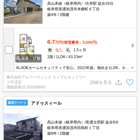
高山本線（岐阜県内）/古井駅 徒歩16分
岐阜県美濃加茂市本郷町６丁目
築4年
2階建
6.7
万円
(管理費等：5,500円)
敷
なし
礼
1.5ヶ月
1階
1LDK
43.23m²
画像：17枚
ALSOKホームセキュリティで安心。2022年築。南向き1LDK。ネッ
ト利用料不要。
株式会社アルフハウジング エイブルネットワー
詳細を見る
ク可児店
情報更新日
2026/08/03
アドゥスィール
賃貸アパート
高山本線（岐阜県内）/美濃太田駅 徒歩9分
岐阜県美濃加茂市田島町１丁目
築9年
2階建