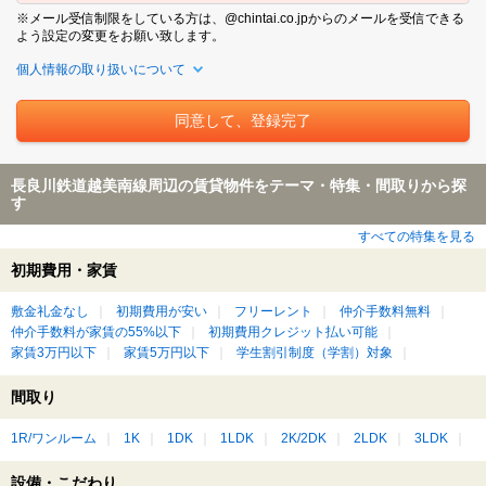
※メール受信制限をしている方は、@chintai.co.jpからのメールを受信できる
よう設定の変更をお願い致します。
個人情報の取り扱いについて
長良川鉄道越美南線周辺の賃貸物件をテーマ・特集・間取りから探
す
すべての特集を見る
初期費用・家賃
敷金礼金なし
初期費用が安い
フリーレント
仲介手数料無料
仲介手数料が家賃の55%以下
初期費用クレジット払い可能
家賃3万円以下
家賃5万円以下
学生割引制度（学割）対象
間取り
1R/ワンルーム
1K
1DK
1LDK
2K/2DK
2LDK
3LDK
設備・こだわり