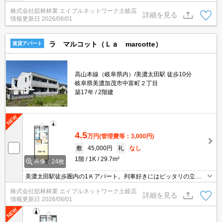
座、モニタ付インターホン、カードキー、防犯合わせガラス、追い
株式会社舘林林業 エイブルネットワーク土岐店
焚き給湯、洗髪洗面化粧台、物置、床下収納、専用庭、居室照明、
詳細を見る
情報更新日
2026/08/01
フローリング、シューズボックス、バス・トイレ別、室内洗濯機置
場、角部屋
ラ マルコット（Ｌａ marcotte）
賃貸アパート
高山本線（岐阜県内）/美濃太田駅 徒歩10分
岐阜県美濃加茂市中富町２丁目
築17年
2階建
4.5
万円
(管理費等：3,000円)
敷
45,000円
礼
なし
1階
1K
29.7m²
画像：24枚
美濃太田駅徒歩圏内の1Ｋアパート。列車好きにはピッタリの立地
です。ネット無料は、毎月のお財布にも優しく、在宅ワークや動画
株式会社舘林林業 エイブルネットワーク土岐店
視聴、オンラインショッピングにも大活躍です。ＣＡＴＶ, 窓シャッ
詳細を見る
情報更新日
2026/08/01
ター, 南向き, インターネット使用料無料, Wi-fi対応, 室内洗濯機置場