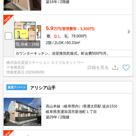
築16年
2階建
5.9
万円
(管理費等：3,300円)
敷
なし
礼
79,000円
2階
2LDK
60.33m²
画像：16枚
カウンターキッチン。浴室換気乾燥式。町会費500円/月。
株式会社賃貸ステーション エイブルネットワー
詳細を見る
ク各務原店
情報更新日
2026/08/06
アリシア山手
賃貸アパート
高山本線（岐阜県内）/美濃太田駅 徒歩15分
岐阜県美濃加茂市新池町１丁目
築29年
2階建