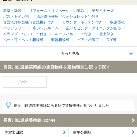
新築・築浅
リフォーム・リノベーション済み
デザイナーズ
バス・トイレ別
温水洗浄便座（ウォシュレット）付き
食器洗浄乾燥機（食洗機）付き
カウンターキッチン付き
収納重視
バリアフリー
広いワンルーム
広いリビング・ダイニングがある
ベランダ・バルコニー付き
ルーフバルコニー付き
屋上付き
ペット可・ペット相談可
楽器相談可
ピアノ相談可
DIY可
もっと見る
長良川鉄道越美南線の賃貸物件を建物種別に絞って探す
アパート
長良川鉄道越美南線にある駅で賃貸物件が見つかりました！
長良川鉄道越美南線
(327件)
美濃太田駅
前平公園駅