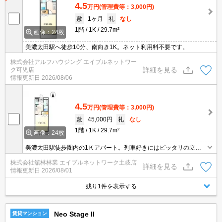
4.5
万円
(管理費等：3,000円)
敷
1ヶ月
礼
なし
1階
1K
29.7m²
画像：24枚
美濃太田駅へ徒歩10分、南向き1K。ネット利用料不要です。
株式会社アルフハウジング エイブルネットワー
詳細を見る
ク可児店
情報更新日
2026/08/06
4.5
万円
(管理費等：3,000円)
敷
45,000円
礼
なし
1階
1K
29.7m²
画像：24枚
美濃太田駅徒歩圏内の1Ｋアパート。列車好きにはピッタリの立地
です。1階角部屋 シャッター付で防犯も安心。ＣＡＴＶ, 窓シャッ
株式会社舘林林業 エイブルネットワーク土岐店
ター, 角部屋, 南向き, インターネット使用料無料, Wi-fi対応,
詳細を見る
情報更新日
2026/08/01
残り1件を表示する
Neo Stage II
賃貸マンション