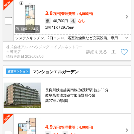
3.8
万円
(管理費等：4,000円)
敷
40,700円
礼
なし
1階
1K
29.75m²
画像：24枚
システムキッチン、2口コンロ、浴室乾燥機など充実設備。専用庭
付き1Kで快適な毎日を過ごしませんか。
株式会社アルフハウジング エイブルネットワー
詳細を見る
ク可児店
情報更新日
2026/08/06
マンションエルガーデン
賃貸マンション
長良川鉄道越美南線/加茂野駅 徒歩11分
岐阜県美濃加茂市加茂野町今泉
築27年
6階建
4.9
万円
(管理費等：4,000円)