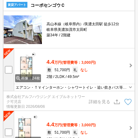
コーポセンゴウＣ
賃貸アパート
高山本線（岐阜県内）/美濃太田駅 徒歩12分
岐阜県美濃加茂市太田町
築34年
2階建
4.4
万円
(管理費等：3,000円)
敷
51,700円
礼
なし
2階
2LDK
49.5m²
画像：24枚
エアコン・ＴＶインターホン・シャワートイレ・追い炊きバス等々
付いてます。
株式会社アルフハウジング エイブルネットワー
詳細を見る
ク可児店
情報更新日
2026/08/06
4.4
万円
(管理費等：3,000円)
敷
51,700円
礼
なし