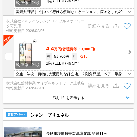
1階
1LDK
49.5m²
画像：24枚
美濃太田駅まで歩いて行ける便利なロケーション。広々とした49.5
㎡の1LDKは、システムキッチンや追い焚き機能付きバスルームを
株式会社アルフハウジング エイブルネットワー
備え、居心地の良い空間を提供します。
詳細を見る
ク可児店
情報更新日
2026/08/06
4.4
万円
(管理費等：3,000円)
敷
51,700円
礼
なし
2階
1LDK
49.5m²
画像：24枚
交通、学校、買物に大変便利な好立地。２階角部屋。ペア・単身ど
ちらにもお勧め。角部屋, 居室２階以上, 室内洗濯機置場, カメラ付イ
株式会社舘林林業 エイブルネットワーク土岐店
ンターホン, システムキッチン, 独立洗面所, 追焚き, シャワー付トイ
詳細を見る
情報更新日
2026/08/01
レ,
残り1件を表示する
シャン プリュネル
賃貸アパート
長良川鉄道越美南線/富加駅 徒歩11分