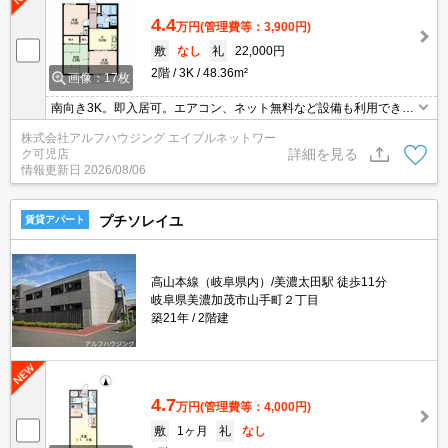
4.4
万円
(管理費等：3,900円)
敷
なし
礼
22,000円
2階
3K
48.36m²
画像：17枚
南向き3K。即入居可。エアコン、ネット無料など設備も利用できま
す。
株式会社アルフハウジング エイブルネットワー
詳細を見る
ク可児店
情報更新日
2026/08/06
プチソレイユ
賃貸アパート
高山本線（岐阜県内）/美濃太田駅 徒歩11分
岐阜県美濃加茂市山手町２丁目
築21年
2階建
4.7
万円
(管理費等：4,000円)
敷
1ヶ月
礼
なし